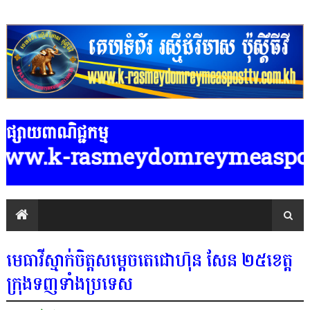
ផ្សាយពាណិជ្ជកម្ម
.k-rasmeydomreymeasposttv.com.kh 
មេធាវីស្មាក់ចិត្តសម្តេចតេជោហ៑ុន សែន ២៥ខេត្ត
ក្រុងទញទាំងប្រទេស