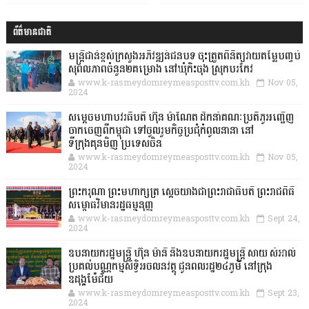
ព័ត៌មានជាតិ
មន្ត្រីជាន់ខ្ពស់ក្រសួងអភិវឌ្ឍន៍ជនបទ ចុះត្រួតពិនិត្យវាយតម្លៃបញ្ចប់
សុពលភាពចំនួន២គម្រោង នៅឃុំកិះចុង ស្រុកបរកែវ
www.k-rasmeydomreymeasposttv.com.kh
Nov 05,
2024
សម្តេចមហាបវរធិបតី ហ៊ុន ម៉ាណែត ដឹកនាំគណៈប្រតិភូអញ្ជើញ
ចាកចេញពីកម្ពុជា ទៅចូលរួមកិច្ចប្រជុំកំពូលនានា នៅ
ទីក្រុងគុនមិញ ប្រទេសចិន
www.k-rasmeydomreymeasposttv.com.kh
Nov 05,
2024
ព្រះករុណា ព្រះមហាក្សត្រ ស្តេចយាងជាព្រះរាជាធិបតី ព្រះរាជពិធី
សម្ពោធវិមានរដ្ឋធម្មនុញ្ញ
www.k-rasmeydomreymeasposttv.com.kh
Sept 24,
2024
ឧបនាយករដ្ឋមន្ដ្រី ហ៊ុន ម៉ានី និងឧបនាយករដ្ឋមន្ដ្រី សាយ សំអាល់
ប្រគល់បណ្ណកម្មសិទ្ធិអចលនវត្ថុ ជូនពលរដ្ឋ២៤ភូមិ នៅក្រុង
ឧដុង្គម៉ែជ័យ
www.k-rasmeydomreymeasposttv.com.kh
Sept 23,
2024