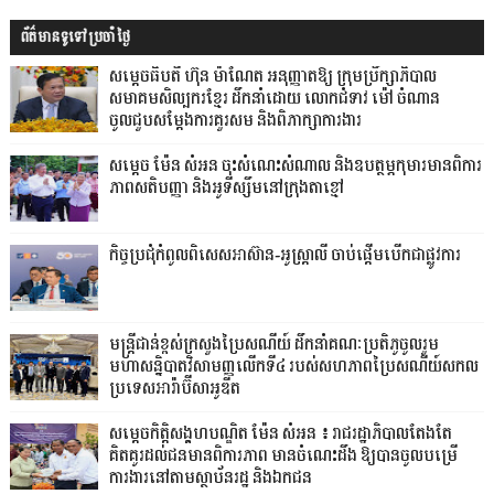
ព័ត៌មានទូទៅប្រចាំថ្ងៃ
សម្តេចធិបតី ហ៊ុន ម៉ាណែត អនុញ្ញាតឱ្យ ក្រុមប្រឹក្សាភិបាល
សមាគមសិល្បករខ្មែរ ដឹកនាំដោយ លោកជំទាវ ម៉ៅ ចំណាន
ចូលជួបសម្ដែងការគួរសម និងពិភាក្សាការងារ
សម្តេច ម៉ែន សំអន ចុះសំណេះសំណាល និងឧបត្ថម្ភកុមារមានពិការ
ភាពសតិបញ្ញា និងអូទីស្សឹមនៅក្រុងតាខ្មៅ
កិច្ចប្រជុំកំពូលពិសេសអាស៊ាន-អូស្ត្រាលី ចាប់ផ្តើមបើកជាផ្លូវការ
មន្ត្រីជាន់ខ្ពស់ក្រសួងប្រៃសណីយ៍ ដឹកនាំគណៈប្រតិភូចូលរួម
មហាសន្និបាតវិសាមញ្ញលើកទី៤ របស់សហភាពប្រៃសណីយ៍សកល
ប្រទេសអារ៉ាប៊ីសាអូឌីត
សម្តេចកិត្តិសង្គហបណ្ឌិត ម៉ែន សំអន ៖ រាជរដ្ឋាភិបាលតែងតែ
គិតគូរដល់ជនមានពិការភាព មានចំណេះដឹង ឱ្យបានចូលបម្រើ
ការងារនៅតាមស្ថាប័នរដ្ឋ និងឯកជន