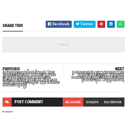
Facebook
Twitter
SHARE THIS
PREVIOUS
NEXT
សភាសម្ព័ន្ធសហជីពជាតិកម្ពុជា ដែល
ប្រជាពលរដ្ឋរងគ្រោះដោយសារខ្យល់
មានសមាជិក៣០០.០០០នាក់ប្រកាស
កន្ត្រាក់ចំនួន៧គ្រួសារ ទទួលបាន
គាំទ្រទាំងស្រុងនូវសារនយោបាយ
អំណោយមនុស្សធម៌ពីសាខាកាកបាទ
ពិសេសរបស់សម្ដេចតេជោ ហ៊ុន សែន
ក្រហមកម្ពុជា ខេត្តព្រះសីហនុ
និងគាំទ្រឯកឧត្តមបណ្ឌិត ហ៊ុន ម៉ាណែត
ជានាយករដ្ឋមន្ត្រី
POST
COMMENT
BLOGGER
DISQUS
FACEBOOK
No comments