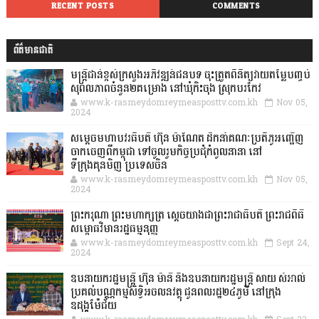
RECENT POSTS
COMMENTS
ព័ត៌មានជាតិ
មន្ត្រីជាន់ខ្ពស់ក្រសួងអភិវឌ្ឍន៍ជនបទ ចុះត្រួតពិនិត្យវាយតម្លៃបញ្ចប់
សុពលភាពចំនួន២គម្រោង នៅឃុំកិះចុង ស្រុកបរកែវ
www.k-rasmeydomreymeasposttv.com.kh
Nov 05,
2024
សម្តេចមហាបវរធិបតី ហ៊ុន ម៉ាណែត ដឹកនាំគណៈប្រតិភូអញ្ជើញ
ចាកចេញពីកម្ពុជា ទៅចូលរួមកិច្ចប្រជុំកំពូលនានា នៅ
ទីក្រុងគុនមិញ ប្រទេសចិន
www.k-rasmeydomreymeasposttv.com.kh
Nov 05,
2024
ព្រះករុណា ព្រះមហាក្សត្រ ស្តេចយាងជាព្រះរាជាធិបតី ព្រះរាជពិធី
សម្ពោធវិមានរដ្ឋធម្មនុញ្ញ
www.k-rasmeydomreymeasposttv.com.kh
Sept 24,
2024
ឧបនាយករដ្ឋមន្ដ្រី ហ៊ុន ម៉ានី និងឧបនាយករដ្ឋមន្ដ្រី សាយ សំអាល់
ប្រគល់បណ្ណកម្មសិទ្ធិអចលនវត្ថុ ជូនពលរដ្ឋ២៤ភូមិ នៅក្រុង
ឧដុង្គម៉ែជ័យ