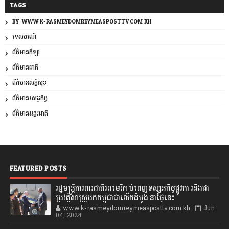
TAGS
BY: WWW.K-RASMEYDOMREYMEASPOSTTV.COM.KH
ទេសចរណ៍
ព័ត៌មានកីឡា
ព័ត៌មានជាតិ
ព័ត៌មានសន្តិសុខ
ព័ត៌មានសេដ្ឋកិច្ច
ព័ត៌មានអន្តរជាតិ
FEATURED POSTS
រដ្ឋមន្រ្តីការពារជាតិអាមេរិក បំពេញទស្សនកិច្ចផ្លូវកា រនិងជា
ប្រវត្តិសាស្រ្តមកកម្ពុជាជាលើកដំបូង នាថ្ងៃនេះ
www.k-rasmeydomreymeasposttv.com.kh
Jun
04, 2024