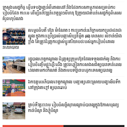
ក្រសួងសេដ្ឋកិច្ច ធ្វើបទបង្ហាញអំពីគោលដៅ និងផែនការសកម្មភាពសម្រាប់ការ
រៀបចំផែន ការមេ ដើម្បីអភិវឌ្ឍន៍ខេត្តព្រះសីហនុ ឱ្យក្លាយជាតំបន់សេដ្ឋកិច្ចពិសេស
គំរូពហុបំណង
សម្តេចធិបតី ហ៊ុន ម៉ាណែត៖ ការប្រកាន់អភិក្រមយកប្រជាជនជា
ស្នូល ក្នុងការប្រើប្រាស់បញ្ញាសិប្បនិម្មិត (AI) មានសារៈសំខាន់យ៉ាង
ខ្លាំង តែត្រូវជំរុញការផ្លាស់ប្តូរឥរិយាបថរបស់អ្នករៀបចំគោល
នយោបាយ
រដ្ឋបាលខេត្តកណ្ដាល ជំរុញឲ្យក្រុមហ៊ុនដែលទទួលដាក់លូ និងការ
រៀបចិញ្ចើមផ្លូវថ្មើរជើង ត្រូវពន្លឿនការសាងសង់ឲ្យបានទាន់ពេល
វេលាតាមការកំណត់ និងតាមបទដ្ឋានបច្ចេកទេសឲ្យបានល្អ
ឯកឧត្តមអភិបាលខេត្តកណ្ដាល បញ្ជាឲ្យដោះស្រាយបញ្ហាលិចទឹក
នៅក្រុងតាខ្មៅ ឲ្យបានឆាប់
គ្រប់ទីវត្តអារាម រៀបចំសន្តិសុខសណ្តាប់បានល្អក្នុងឱកាសបុណ្យ
កាន់បិណ្ឌ និងភ្ជុំបិណ្ឌ