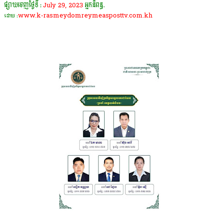
ផ្សាយចេញថ្ងៃទី :
July 29, 2023
អ្នកនិពន្ធ.
www.k-rasmeydomreymeasposttv.com.kh
ដោយ :