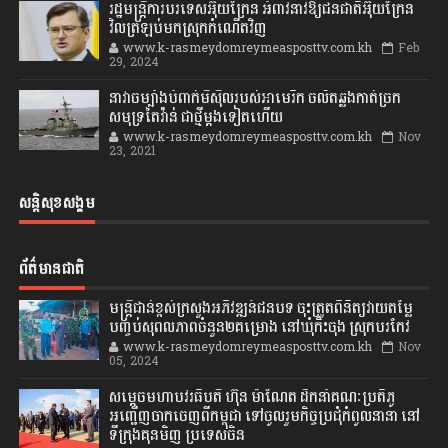
រដ្ឋមន្ត្រីការបរទេសអ៊ុយក្រែន អំពាវនាវឱ្យជនជាតិអ៊ុយក្រែន
វិលត្រឡប់មកស្រុកកំណើតវិញ
www.k-rasmeydomreymeasposttv.com.kh
Feb
29, 2024
នាវាចម្បាំងបំពាក់មីស៊ីលរបស់អាមេរិក ចល័តឆ្លងកាត់ច្រក
សមុទ្រតៃវ៉ាន់ ជាថ្មីម្តងទៀតហើយ
www.k-rasmeydomreymeasposttv.com.kh
Nov
23, 2021
សន្តិសុខសង្គម
ព័ត៌មានជាតិ
មន្ត្រីជាន់ខ្ពស់ក្រសួងអភិវឌ្ឍន៍ជនបទ ចុះត្រួតពិនិត្យវាយតម្លៃ
បញ្ចប់សុពលភាពចំនួន២គម្រោង នៅឃុំកិះចុង ស្រុកបរកែវ
www.k-rasmeydomreymeasposttv.com.kh
Nov
05, 2024
សម្តេចមហាបវរធិបតី ហ៊ុន ម៉ាណែត ដឹកនាំគណៈប្រតិភូ
អញ្ជើញចាកចេញពីកម្ពុជា ទៅចូលរួមកិច្ចប្រជុំកំពូលនានា នៅ
ទីក្រុងគុនមិញ ប្រទេសចិន