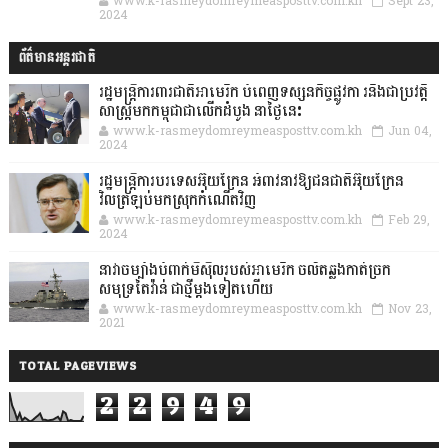
www.k-rasmeydomreymeasposttv.com.kh
Sept 23,
2024
ព័ត៌មានអន្តរជាតិ
រដ្ឋមន្រ្តីការពារជាតិអាមេរិក បំពេញទស្សនកិច្ចផ្លូវកា រនិងជាប្រវត្តិ
សាស្រ្តមកកម្ពុជាជាលើកដំបូង នាថ្ងៃនេះ
www.k-rasmeydomreymeasposttv.com.kh
Jun 04,
2024
រដ្ឋមន្ត្រីការបរទេសអ៊ុយក្រែន អំពាវនាវឱ្យជនជាតិអ៊ុយក្រែន
វិលត្រឡប់មកស្រុកកំណើតវិញ
www.k-rasmeydomreymeasposttv.com.kh
Feb 29,
2024
នាវាចម្បាំងបំពាក់មីស៊ីលរបស់អាមេរិក ចល័តឆ្លងកាត់ច្រក
សមុទ្រតៃវ៉ាន់ ជាថ្មីម្តងទៀតហើយ
www.k-rasmeydomreymeasposttv.com.kh
Nov 23,
2021
TOTAL PAGEVIEWS
2
2
9
4
9