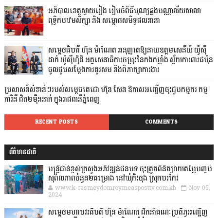
អភិបាលខេត្តស្វាយរៀង រៀបចំពិធីបុណ្យឆ្លងបណ្ណាល័យសាលា
ពុទ្ធិកបឋមសិក្សា និង សម្ពោធសមិទ្ធផលនានា
សម្តេចធិបតី ហ៊ុន ម៉ាណែត អនុញ្ញាតឱ្យនាយឧត្តមសេនីយ៍ យ៉ូស៊ី
ដាក់ យ៉ូស៊ីហ៊ិដិ អគ្គសេនាធិការចម្រុះនៃកងកម្លាំង ស្វ័យការពារជប៉ុន
ចូលជួបសម្តែងការគួរសម និងពិភាក្សាការងារ
ប្រសាសន៍សំខាន់ៗរបស់សម្តេចតេជោ ហ៊ុន សែន ឱកាសអញ្ជើញចុះជួបកម្មករ កម្ម
ការិនី ជិត២ម៉ឺននាក់ ក្នុងរាជធានីភ្នំពេញ
RECENT POSTS
COMMENTS
ព័ត៌មានជាតិ
មន្ត្រីជាន់ខ្ពស់ក្រសួងអភិវឌ្ឍន៍ជនបទ ចុះត្រួតពិនិត្យវាយតម្លៃបញ្ចប់
សុពលភាពចំនួន២គម្រោង នៅឃុំកិះចុង ស្រុកបរកែវ
www.k-rasmeydomreymeasposttv.com.kh
Nov 05,
2024
សម្តេចមហាបវរធិបតី ហ៊ុន ម៉ាណែត ដឹកនាំគណៈប្រតិភូអញ្ជើញ