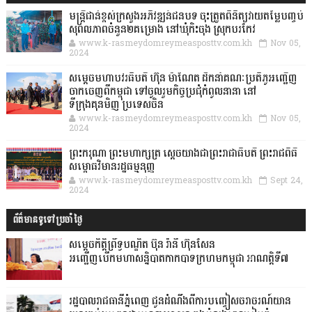
មន្ត្រីជាន់ខ្ពស់ក្រសួងអភិវឌ្ឍន៍ជនបទ ចុះត្រួតពិនិត្យវាយតម្លៃបញ្ចប់
សុពលភាពចំនួន២គម្រោង នៅឃុំកិះចុង ស្រុកបរកែវ
www.k-rasmeydomreymeasposttv.com.kh
Nov 05,
2024
សម្តេចមហាបវរធិបតី ហ៊ុន ម៉ាណែត ដឹកនាំគណៈប្រតិភូអញ្ជើញ
ចាកចេញពីកម្ពុជា ទៅចូលរួមកិច្ចប្រជុំកំពូលនានា នៅ
ទីក្រុងគុនមិញ ប្រទេសចិន
www.k-rasmeydomreymeasposttv.com.kh
Nov 05,
2024
ព្រះករុណា ព្រះមហាក្សត្រ ស្តេចយាងជាព្រះរាជាធិបតី ព្រះរាជពិធី
សម្ពោធវិមានរដ្ឋធម្មនុញ្ញ
www.k-rasmeydomreymeasposttv.com.kh
Sept 24,
2024
ព័ត៌មានទូទៅប្រចាំថ្ងៃ
សម្ដេចកិត្ដិព្រឹទ្ធបណ្ឌិត ប៊ុន រ៉ានី ហ៊ុនសែន
អញ្ជើញបើកមហាសន្និបាតកាកបាទក្រហមកម្ពុជា អាណត្ដិទី៧
រដ្ឋបាលរាជធានីភ្នំពេញ ជូនដំណឹងពីការបញ្ចៀសចរាចរណ៍យាន