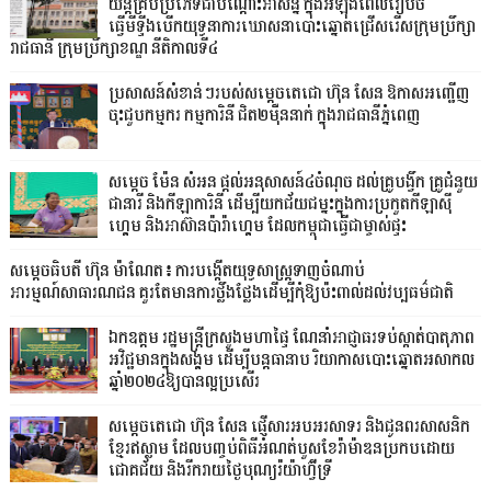
យន្តគ្រប់ប្រភេទជាបណ្តោះអាសន្ន ក្នុងអំឡុងពេលរៀបចំ
ធ្វើមីទ្ទីងបើកយុទ្ធនាការឃោសនាបោះឆ្នោតជ្រើសរើសក្រុមប្រឹក្សា
រាជធានី ក្រុមប្រឹក្សាខណ្ឌ នីតិកាលទី៤
ប្រសាសន៍សំខាន់ៗរបស់សម្តេចតេជោ ហ៊ុន សែន ឱកាសអញ្ជើញ
ចុះជួបកម្មករ កម្មការិនី ជិត២ម៉ឺននាក់ ក្នុងរាជធានីភ្នំពេញ
សម្តេច ម៉ែន សំអន ផ្តល់អនុសាសន៍៤ចំណុច ដល់គ្រូបង្វឹក គ្រូជំនួយ
ជានារី និងកីឡាការិនី ដើម្បីយកជ័យជម្នះក្នុងការប្រកួតកីឡាស៊ី
ហ្គេម និងអាស៊ានប៉ារ៉ាហ្គេម ដែលកម្ពុជាធ្វើជាម្ចាស់ផ្ទះ
សម្តេចធិបតី ហ៊ុន ម៉ាណែត៖ ការបង្កើតយុទ្ធសាស្ត្រទាញចំណាប់
អារម្មណ៍សាធារណជន គួរតែមានការថ្លឹងថ្លែងដើម្បីកុំឱ្យប៉ះពាល់ដល់វប្បធម៌ជាតិ
ឯកឧត្តម រដ្ឋមន្ត្រីក្រសួងមហាផ្ទៃ ណែនាំអាជ្ញាធរទប់ស្កាត់បាតុភាព
អវិជ្ជមានក្នុងសង្គម ដើម្បីបន្តធានាប រិយាកាសបោះឆ្នោតអសាកល
ឆ្នាំ២០២៤ឱ្យបានល្អប្រសើរ
សម្ដេចតេជោ ហ៊ុន សែន ផ្ញើសារអបអរសាទរ និងជូនពរសាសនិក
ខ្មែរឥស្លាម ដែលបញ្ចប់ពិធីអំណត់បួសខែរ៉ាម៉ាឌនប្រកបដោយ
ជោគជ័យ និងរីករាយថ្ងៃបុណ្យរ៉យ៉ាហ៊្វីទ្រី