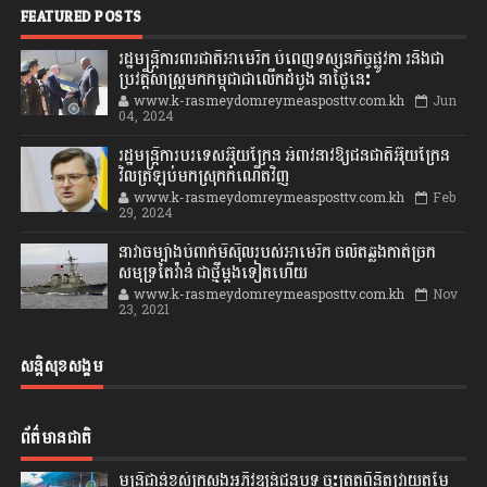
FEATURED POSTS
រដ្ឋមន្រ្តីការពារជាតិអាមេរិក បំពេញទស្សនកិច្ចផ្លូវកា រនិងជា
ប្រវត្តិសាស្រ្តមកកម្ពុជាជាលើកដំបូង នាថ្ងៃនេះ
www.k-rasmeydomreymeasposttv.com.kh
Jun
04, 2024
រដ្ឋមន្ត្រីការបរទេសអ៊ុយក្រែន អំពាវនាវឱ្យជនជាតិអ៊ុយក្រែន
វិលត្រឡប់មកស្រុកកំណើតវិញ
www.k-rasmeydomreymeasposttv.com.kh
Feb
29, 2024
នាវាចម្បាំងបំពាក់មីស៊ីលរបស់អាមេរិក ចល័តឆ្លងកាត់ច្រក
សមុទ្រតៃវ៉ាន់ ជាថ្មីម្តងទៀតហើយ
www.k-rasmeydomreymeasposttv.com.kh
Nov
23, 2021
សន្តិសុខសង្គម
ព័ត៌មានជាតិ
មន្ត្រីជាន់ខ្ពស់ក្រសួងអភិវឌ្ឍន៍ជនបទ ចុះត្រួតពិនិត្យវាយតម្លៃ