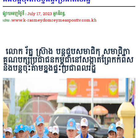
ផ្សាយចេញថ្ងៃទី :
July 17, 2023
អ្នកនិពន្ធ.
www.k-rasmeydomreymeasposttv.com.kh
ដោយ :
លោក រ័ត្ន ស្រ៊ាង បន្ដជួបសមាជិក សមាជិកា
គណបក្សប្រជាជនកម្ពុជានៅសង្កាត់ព្រែកកំពឹស
និងបន្ដចុះតាមខ្នងផ្ទះប្រជាពលរដ្ឋ