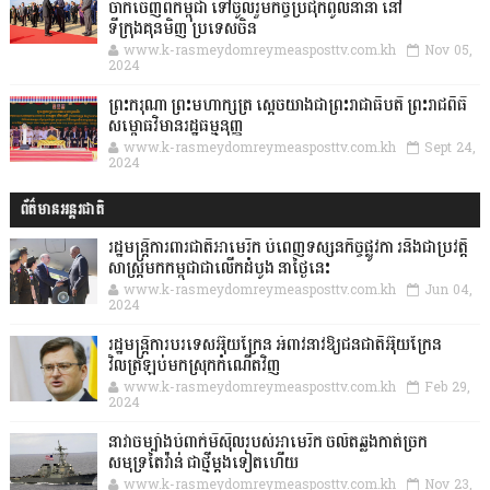
ចាកចេញពីកម្ពុជា ទៅចូលរួមកិច្ចប្រជុំកំពូលនានា នៅ
ទីក្រុងគុនមិញ ប្រទេសចិន
www.k-rasmeydomreymeasposttv.com.kh
Nov 05,
2024
ព្រះករុណា ព្រះមហាក្សត្រ ស្តេចយាងជាព្រះរាជាធិបតី ព្រះរាជពិធី
សម្ពោធវិមានរដ្ឋធម្មនុញ្ញ
www.k-rasmeydomreymeasposttv.com.kh
Sept 24,
2024
ព័ត៌មានអន្តរជាតិ
រដ្ឋមន្រ្តីការពារជាតិអាមេរិក បំពេញទស្សនកិច្ចផ្លូវកា រនិងជាប្រវត្តិ
សាស្រ្តមកកម្ពុជាជាលើកដំបូង នាថ្ងៃនេះ
www.k-rasmeydomreymeasposttv.com.kh
Jun 04,
2024
រដ្ឋមន្ត្រីការបរទេសអ៊ុយក្រែន អំពាវនាវឱ្យជនជាតិអ៊ុយក្រែន
វិលត្រឡប់មកស្រុកកំណើតវិញ
www.k-rasmeydomreymeasposttv.com.kh
Feb 29,
2024
នាវាចម្បាំងបំពាក់មីស៊ីលរបស់អាមេរិក ចល័តឆ្លងកាត់ច្រក
សមុទ្រតៃវ៉ាន់ ជាថ្មីម្តងទៀតហើយ
www.k-rasmeydomreymeasposttv.com.kh
Nov 23,