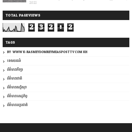
2021
TOTAL PAGEVIEWS
2
3
2
0
2
TAGS
BY: WWW.K-RASMEYDOMREYMEASPOSTTV.COM.KH
ទេសចរណ៍
ព័ត៌មានកីឡា
ព័ត៌មានជាតិ
ព័ត៌មានសន្តិសុខ
ព័ត៌មានសេដ្ឋកិច្ច
ព័ត៌មានអន្តរជាតិ