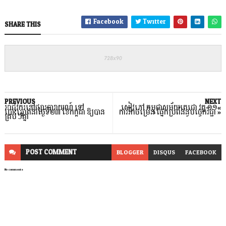
Facebook
Twitter
SHARE THIS
PREVIOUS
NEXT
អាជីវករនៅផ្សារបារាយណ៍ ទៅ
សៀវភៅ កម្ពុជា​​​សម័យ​តេជោ វគ្គ ១១«
បោះឆ្នោតនាថ្ងៃទី២៣ ខែកក្កដា ឱ្យបាន
ការរីកចម្រើន ផ្នែកប្រព័នន្ធបច្ចេកវិជ្ជា »
គ្រប់ៗគ្នា
POST
COMMENT
BLOGGER
DISQUS
FACEBOOK
No comments