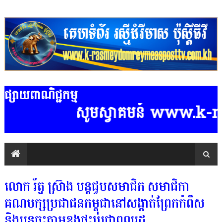
ផ្សាយពាណិជ្ជកម្ម
សូមស្វាគមន៍ www.k-rasme
លោក រ័ត្ន ស្រ៊ាង បន្ដជួបសមាជិក សមាជិកា
គណបក្សប្រជាជនកម្ពុជានៅសង្កាត់ព្រែកកំពឹស
និងបន្ដចុះតាមខ្នងផ្ទះប្រជាពលរដ្ឋ