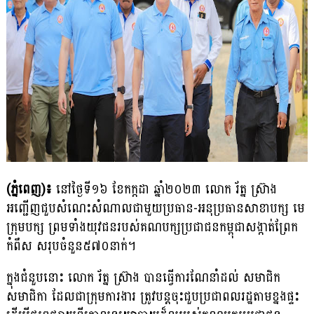
(ភ្នំពេញ)៖
នៅថ្ងៃទី១៦ ខែកក្កដា ឆ្នាំ២០២៣ លោក រ័ត្ន ស្រ៊ាង
អញ្ជើញជួបសំណេះសំណាលជាមួយប្រធាន-អនុប្រធានសាខាបក្ស មេ
ក្រុមបក្ស ព្រមទាំងយុវជនរបស់គណបក្សប្រជាជនកម្ពុជាសង្កាត់ព្រែក
កំពឹស សរុបចំនួន៥៧០នាក់។
ក្នុងជំនួបនោះ លោក រ័ត្ន ស្រ៊ាង បានធ្វើការណែនាំដល់ សមាជិក
សមាជិកា ដែលជាក្រុមការងារ ត្រូវបន្តចុះជួបប្រជាពលរដ្ឋតាមខ្នងផ្ទះ