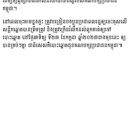
ដើម្បីផ្សព្វផ្សាយពីគោលនយោបាយដ៏ល្អរបស់គណបក្សប្រជាជន
កម្ពុជា។
នៅពេលចុះតាមខ្នងផ្ទះ ត្រូវបង្រៀនបងប្អូនប្រជាពលរដ្ឋឲ្យចេះគូសលើ
សន្លឹកឆ្នោតបានត្រឹមត្រូវ និងត្រូវក្រើនរំលឹកដល់ពួកគាត់ឲ្យទៅ
បោះឆ្នោត នៅថ្ងៃអាទិត្យ ទី២៣ ខែកក្កដា ឆ្នាំ២០២៣ខាងមុខនេះ ឲ្យ
បានគ្រប់ៗគ្នា ជាពិសេសគឺបោះឆ្នោតជូនគណបក្សប្រជាជនកម្ពុជា៕