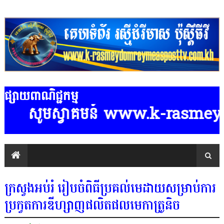
ផ្សាយពាណិជ្ជកម្ម
សូមស្វាគមន៍ www.k-rasmeydomreym
ក្រសួងអប់រំ រៀបចំពិធីប្រគល់មេដាយសម្រាប់ការ
ប្រកួតការឌីហ្សាញផលិតផលមេកាត្រូនិច