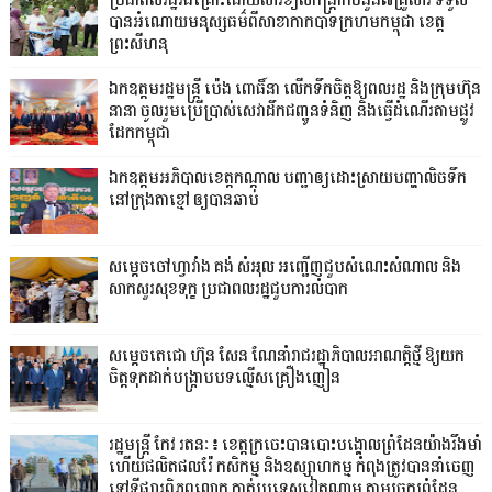
ប្រជាពលរដ្ឋរងគ្រោះដោយសារខ្យល់កន្ត្រាក់ចំនួន៧គ្រួសារ ទទួល
បានអំណោយមនុស្សធម៌ពីសាខាកាកបាទក្រហមកម្ពុជា ខេត្ត
ព្រះសីហនុ
ឯកឧត្តមរដ្ឋមន្ត្រី ប៉េង ពោធិ៍នា លើកទឹកចិត្តឱ្យពលរដ្ឋ និងក្រុមហ៊ុន
នានា ចូលរួមប្រើប្រាស់សេវាដឹកជញ្ជូនទំនិញ និងធ្វើដំណើរតាមផ្លូវ
ដែកកម្ពុជា
ឯកឧត្តមអភិបាលខេត្តកណ្ដាល បញ្ជាឲ្យដោះស្រាយបញ្ហាលិចទឹក
នៅក្រុងតាខ្មៅ ឲ្យបានឆាប់
សម្តេចចៅហ្វាវាំង គង់ សំអុល អញ្ជើញជួបសំណេះសំណាល និង
សាកសួរសុខទុក្ខ ប្រជាពលរដ្ឋជួបការលំបាក
សម្តេចតេជោ ហ៊ុន សែន ណែនាំរាជរដ្ឋាភិបាលអាណត្តិថ្មី ឱ្យយក
ចិត្តទុកដាក់បង្ក្រាបបទល្មើសគ្រឿងញៀន
រដ្ឋមន្ត្រី កែវ រតនៈ៖ ខេត្តក្រចេះបានបោះបង្គោលព្រំដែនយ៉ាងរឹងមាំ
ហើយផលិតផលរ៉ែ កសិកម្ម និងឧស្សាហកម្ម កំពុងត្រូវបាននាំចេញ
ទៅទីផ្សារពិភពលោក កាត់ប្រទេសវៀតណាម តាមច្រកព្រំដែន