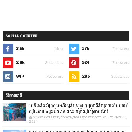
SOCIAL COUNTER
3.5k
1.7k
Likes
Followers
2.8k
524
Subscribes
Followers
849
286
Followers
Subscribes
ព័ត៌មានជាតិ
មន្ត្រីជាន់ខ្ពស់ក្រសួងអភិវឌ្ឍន៍ជនបទ ចុះត្រួតពិនិត្យវាយតម្លៃបញ្ចប់
សុពលភាពចំនួន២គម្រោង នៅឃុំកិះចុង ស្រុកបរកែវ
www.k-rasmeydomreymeasposttv.com.kh
Nov 05,
2024