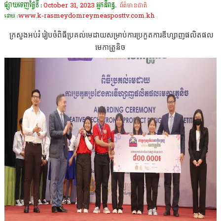
ផ្សាយចេញថ្ងៃទី :
October 31, 2023
អ្នកនិពន្ធ.
ព័ត៌មានជាតិ
www.k-rasmeydomreymeasposttv.com.kh
ដោយ :
ក្រសួងអប់រំ រៀបចំពិធីប្រគល់មេដាយសម្រាប់ការប្រកួតការឌីហ្សាញផលិតផល
មេកាត្រូនិច