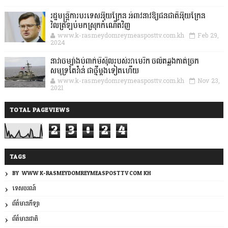
រដ្ឋមន្ត្រីការបរទេសអ៊ុយក្រែន អំពាវនាវឱ្យជនជាតិអ៊ុយក្រែន
វិលត្រឡប់មកស្រុកកំណើតវិញ
www.k-rasmeydomreymeasposttv.com.kh
Feb 29,
2024
នាវាចម្បាំងបំពាក់មីស៊ីលរបស់អាមេរិក ចល័តឆ្លងកាត់ច្រក
សមុទ្រតៃវ៉ាន់ ជាថ្មីម្តងទៀតហើយ
www.k-rasmeydomreymeasposttv.com.kh
Nov 23,
2021
TOTAL PAGEVIEWS
2
3
0
2
4
TAGS
BY: WWW.K-RASMEYDOMREYMEASPOSTTV.COM.KH
ទេសចរណ៍
ព័ត៌មានកីឡា
ព័ត៌មានជាតិ