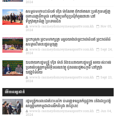
2024
សម្តេចមហាបវរធិបតី ហ៊ុន ម៉ាណែត ដឹកនាំគណៈប្រតិភូអញ្ជើញ
ចាកចេញពីកម្ពុជា ទៅចូលរួមកិច្ចប្រជុំកំពូលនានា នៅ
ទីក្រុងគុនមិញ ប្រទេសចិន
www.k-rasmeydomreymeasposttv.com.kh
Nov 05,
2024
ព្រះករុណា ព្រះមហាក្សត្រ ស្តេចយាងជាព្រះរាជាធិបតី ព្រះរាជពិធី
សម្ពោធវិមានរដ្ឋធម្មនុញ្ញ
www.k-rasmeydomreymeasposttv.com.kh
Sept 24,
2024
ឧបនាយករដ្ឋមន្ដ្រី ហ៊ុន ម៉ានី និងឧបនាយករដ្ឋមន្ដ្រី សាយ សំអាល់
ប្រគល់បណ្ណកម្មសិទ្ធិអចលនវត្ថុ ជូនពលរដ្ឋ២៤ភូមិ នៅក្រុង
ឧដុង្គម៉ែជ័យ
www.k-rasmeydomreymeasposttv.com.kh
Sept 23,
2024
ព័ត៌មានអន្តរជាតិ
រដ្ឋមន្រ្តីការពារជាតិអាមេរិក បំពេញទស្សនកិច្ចផ្លូវកា រនិងជាប្រវត្តិ
សាស្រ្តមកកម្ពុជាជាលើកដំបូង នាថ្ងៃនេះ
www.k-rasmeydomreymeasposttv.com.kh
Jun 04,
2024