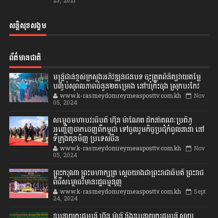
23, 2021
សន្តិសុខសង្គម
ព័ត៌មានជាតិ
មន្ត្រីជាន់ខ្ពស់ក្រសួងអភិវឌ្ឍន៍ជនបទ ចុះត្រួតពិនិត្យវាយតម្លៃ
បញ្ចប់សុពលភាពចំនួន២គម្រោង នៅឃុំកិះចុង ស្រុកបរកែវ
www.k-rasmeydomreymeasposttv.com.kh
Nov
05, 2024
សម្តេចមហាបវរធិបតី ហ៊ុន ម៉ាណែត ដឹកនាំគណៈប្រតិភូ
អញ្ជើញចាកចេញពីកម្ពុជា ទៅចូលរួមកិច្ចប្រជុំកំពូលនានា នៅ
ទីក្រុងគុនមិញ ប្រទេសចិន
www.k-rasmeydomreymeasposttv.com.kh
Nov
05, 2024
ព្រះករុណា ព្រះមហាក្សត្រ ស្តេចយាងជាព្រះរាជាធិបតី ព្រះរាជ
ពិធីសម្ពោធវិមានរដ្ឋធម្មនុញ្ញ
www.k-rasmeydomreymeasposttv.com.kh
Sept
24, 2024
ឧបនាយករដ្ឋមន្ដ្រី ហ៊ុន ម៉ានី និងឧបនាយករដ្ឋមន្ដ្រី សាយ