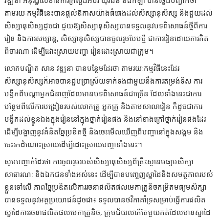
តាមរយៈកម្មវិធីនេះបានផ្តល់ឱកាសយ៉ាងធំធេងដល់សិស្សានុសិស្ស និងជួយដល់
សិស្សានុសិស្សដូចជា ជួយឱ្យសិស្សានុសិស្សបានទទួលនូវបទពិសោធន៍ថ្មីពីការ
រៀន និងការសម្សាន្ត, សិស្សានុសិស្សបានចូលរួមបែបថ្មី ជាការរៀនដោយការគិត
ពិចារណា ដើម្បីដោះស្រាយបញ្ហា រៀនដោះស្រាយជាក្រុម។
លោកបណ្ឌិត សាន វឌ្ឍនា បានបន្ថែមដែរថា តាមរយៈកម្មវិធីនេះដែរ
សិស្សានុសិស្សក៏អាចបានជួបប្រាស្រ័យទាក់ទងជាមួយនឹងការតម្រង់ទិស ការ
បង្វឹកពីបណ្តាអ្នកជំនាញដែលមានបទពិសោធន៍ជាច្រើន ដែលទាំងនេះជាការ
បន្ថែមពីលើការបង្រៀនរបស់លោកគ្រូ អ្នកគ្រូ និងតាមសាលារៀន ក៏ដូចជាការ
បង្វឹកដល់ខ្លួនឯងក្នុងរៀននៅក្នុងថ្នាក់រៀនផង និងនៅខាងក្រៅថ្នាក់រៀនផងដែរ
ដើម្បីបង្ហាញនូវគំនិតឆ្នៃប្រឌិតថ្មី និងចេះមើលឃើញពីបញ្ហានៅក្នុងសង្គម និង
ចេះរកដំណោះស្រាយដើម្បីដោះស្រាយបញ្ហាទាំងនេះ។
សូមបញ្ជាក់ដែរថា ការចូលរួមរបស់សិស្សានុសិស្សពីគ្រឹះស្ថានមធ្យមសិក្សា
សាធារណៈ និងឯកជនទាំងអស់នេះ ដើម្បីបានបញ្ចេញស្នាដៃនិងសមត្ថភាពរបស់
ខ្លួនទៅលើ ភាពច្នៃប្រឌិតលើការរចនាផលិតផលមេកាត្រូនិចកម្រិតមធ្យមសិក្សា
បានទទួលនូវអត្ថប្រយោជន៍ដូចជា៖ ទទួលបានថវិកាគាំទ្រសម្រាប់ធ្វើការផលិត
ស្នាដៃការរចនាផលិតផលមេកាត្រូនិច, ក្រុមជ័យលាភីតែមួយគត់ដែលមានស្នាដៃ