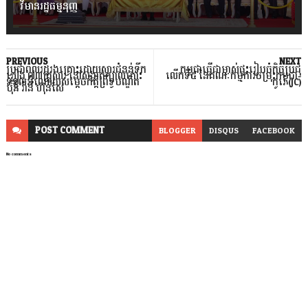
វិមានរដ្ឋធម្មនុញ្ញ
PREVIOUS
NEXT
ប្រជាពលរដ្ឋរងគ្រោះដោយសារជំនន់ទឹក
កម្ពុជាធ្វើជាម្ចាស់ផ្ទះរៀបចំកិច្ចប្រជុំ
ភ្លៀង ៧៣គ្រួសារ នៅសង្កាត់ក្បាលកោះ
លើកទី៥ នៃគណៈកម្មការចម្រុះកម្ពុជា-
ទទួលអំណោយសម្តេចកិត្តិព្រឹទ្ធបណ្ឌិត
កូរ៉េ (JC)
ប៊ុន រ៉ានី ហ៊ុនសែ
POST
COMMENT
BLOGGER
DISQUS
FACEBOOK
No comments