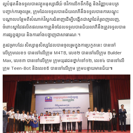
ល្អបំផុតនឹងទទួលបានវត្ថុអនុស្សាវរីយ៍ ថវិកាលើកទឹកចិត្ត និងវិញ្ញាបនបត្រ
បញ្ជាក់ការចូលរួម, ក្រុមដែលទទួលបានជ័យលាភីនឹងទទួលបានការបណ្ដុះ
បណ្ដាលបន្ថែមពីសំណាក់វិស្វករជំនាញដើម្បីបង្កើតជាស្នាដៃគំរូពេញលេញ,
ចំពោះស្នាដៃផលិតផលមេកាត្រូនិចដែលទទួលបានជ័យលាភីនឹងត្រូវទទួលបាន
ការផ្សព្វផ្សាយ និងការតាំងបង្ហាញជាសាធារណៈ។
គួរជម្រាបដែរ សិស្សានុសិស្សដែលបានចូលរួមក្នុងការប្រកួតនេះ បានទៅ
លើក្រុមលេខ១ បានទៅលើក្រុម M4TB, លេខ២ បានទៅលើក្រុម Builder
Max, លេខ៣ បានទៅលើក្រុម ក្រុមយុរវជនថ្នាក់ទៅ១២, លេខ៤ បានទៅលើ
ក្រុម Teen-Bot និងលេខ៥ បានទៅលើក្រុម ក្រុមបន្ទាយមានជ័យ៕