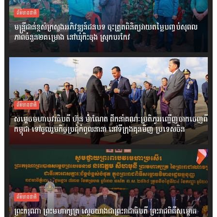
ព័ត៌មានជាតិ
មន្ត្រីជាន់ខ្ពស់ក្រសួងអភិវឌ្ឍន៍ជនបទ ចុះត្រួតពិនិត្យវាយតម្លៃបញ្ចប់សុពល
ភាពចំនួន២គម្រោង នៅឃុំកិះចុង ស្រុកបរកែវ
ព័ត៌មានជាតិ
សម្តេចមហាបវរធិបតី ហ៊ុន ម៉ាណែត ដឹកនាំគណៈប្រតិភូអញ្ជើញចាកចេញពី
កម្ពុជា ទៅចូលរួមកិច្ចប្រជុំកំពូលនានា នៅទីក្រុងគុនមិញ ប្រទេសចិន
ព័ត៌មានជាតិ
ព្រះករុណា ព្រះមហាក្សត្រ ស្តេចយាងជាព្រះរាជាធិបតី ព្រះរាជពិធីសម្ពោធ