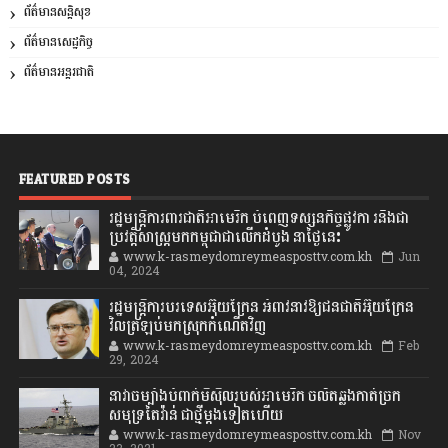
ព័ត៌មានសន្តិសុខ
ព័ត៌មានសេដ្ឋកិច្ច
ព័ត៌មានអន្តរជាតិ
FEATURED POSTS
រដ្ឋមន្រ្តីការពារជាតិអាមេរិក បំពេញទស្សនកិច្ចផ្លូវកា រនិងជា
ប្រវត្តិសាស្រ្តមកកម្ពុជាជាលើកដំបូង នាថ្ងៃនេះ
www.k-rasmeydomreymeasposttv.com.kh
Jun
04, 2024
រដ្ឋមន្ត្រីការបរទេសអ៊ុយក្រែន អំពាវនាវឱ្យជនជាតិអ៊ុយក្រែន
វិលត្រឡប់មកស្រុកកំណើតវិញ
www.k-rasmeydomreymeasposttv.com.kh
Feb
29, 2024
នាវាចម្បាំងបំពាក់មីស៊ីលរបស់អាមេរិក ចល័តឆ្លងកាត់ច្រក
សមុទ្រតៃវ៉ាន់ ជាថ្មីម្តងទៀតហើយ
www.k-rasmeydomreymeasposttv.com.kh
Nov