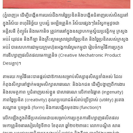
(ភ្នំពេញ)៖ ដើម្បីបង្កើនការយល់ដឹងការច្នៃប្រឌិតនិងបង្កើនជំនាញរបស់សិស្សនៅ
ក្នុងវិស័យ ពហុវិនិច្ឆ័យ ឬបន្សំ អេឡិចត្រូនិក វិស័យផ្សេងៗនៃវិស្វកម្មដូចជា
អគ្គិសនី កុំព្យូទ័រ និងមេកានិច ត្រូវការនៅក្នុងឧស្សាហកម្មស្វ័យប្រវត្តិកម្ម ក្រសួង
អប់រំ យុវជន និងកីឡា និងគ្រឹះស្ថានស្រាវជ្រាវច្នៃប្រឌិត និងច្នៃប្រឌិតរបស់ក្រសួង
អប់រំ បានសហការជាមួយក្រុមហ៊ុនអង្គការស្ទែមកម្ពុជា រៀបចំកម្មវិធីការប្រកួត
ការឌីហ្សាញផលិតផលមេកាត្រូនិច (Creative Mechatronic Product
Design)។
តាមរយៈកម្មវិធីនេះបានផ្តល់ជាឱកាសសម្រាប់សិស្សានុសិស្សទាំងអស់ ដែល
កំពុងសិក្សានៅថ្នាក់មធ្យមសិក្សាសាធារណៈ និងឯកជន ដើម្បីបង្ហាញពីការងារ
និងសមត្ថភាព ឬជំនាញរបស់ខ្លួន ជាសាធារណៈលើភាពវៃឆ្លាត (ingenuity)
ភាពច្នៃប្រឌិត (creativity) គុណប្រយោជន៍សំរាប់ប្រើប្រាស់ (utility) រូបរាង
សណ្ឋាន ឬទម្រង់ (form) និងការបង្កើតមុខងារ (function)។
លើកឡើងក្នុងពិធីប្រគល់មេដាយសម្រាប់ការប្រកួតការឌីហ្សាញផលិតផល
មេកាត្រូនិច​នារសៀលថ្ងៃទី៣០ ខែតុលា ឆ្នាំ២០២៣នេះ​ លោកបណ្ឌិត សាន
វឌ្ឍនា អនុរដ្ឋលេខាធិការក្រសួងអប់រំ យុវជន និងកីឡា បានថ្លែងបញ្ជាក់ថា