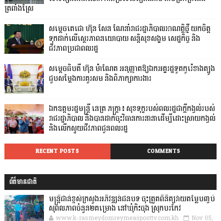
ត្រពាំងស្រែ
សម្តេចតេជោ ហ៊ុន សែន ណែនាំរាជរដ្ឋាភិបាលអាណត្តិថ្មី យកចិត្ត
ទុកដាក់លើស្ថេរភាពនយោបាយ សន្តិសុខសង្គម សេដ្ឋកិច្ច និង
ជីវភាពប្រជាពលរដ្ឋ
សម្តេចធិបតី ហ៊ុន ម៉ាណែត អនុញ្ញាតឱ្យឯកអគ្គរដ្ឋទូតកូរ៉េខាងត្បូង
ជួបសម្តែងការគួរសម និងពិភាក្សាការងារ
ឯកឧត្តមរដ្ឋមន្ត្រី នេត្រ ភក្ត្រា៖ សុខទុក្ខរបស់ពលរដ្ឋជាក្តីកង្វល់របស់
រាជរដ្ឋាភិបាល និងបានដាក់ចុះវិធានការនានាដើម្បីដោះស្រាយកង្វល់
និងលើកស្ទួយជីវភាពជូនពលរដ្ឋ
RECENT POSTS
COMMENTS
ព័ត៌មានជាតិ
មន្ត្រីជាន់ខ្ពស់ក្រសួងអភិវឌ្ឍន៍ជនបទ ចុះត្រួតពិនិត្យវាយតម្លៃបញ្ចប់
សុពលភាពចំនួន២គម្រោង នៅឃុំកិះចុង ស្រុកបរកែវ
www.k-rasmeydomreymeasposttv.com.kh
Nov 05,