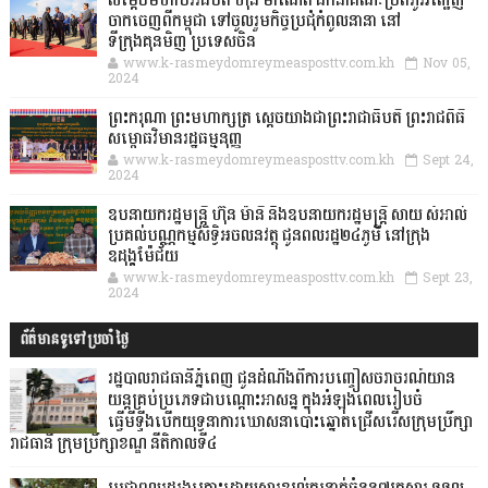
សម្តេចមហាបវរធិបតី ហ៊ុន ម៉ាណែត ដឹកនាំគណៈប្រតិភូអញ្ជើញ
ចាកចេញពីកម្ពុជា ទៅចូលរួមកិច្ចប្រជុំកំពូលនានា នៅ
ទីក្រុងគុនមិញ ប្រទេសចិន
www.k-rasmeydomreymeasposttv.com.kh
Nov 05,
2024
ព្រះករុណា ព្រះមហាក្សត្រ ស្តេចយាងជាព្រះរាជាធិបតី ព្រះរាជពិធី
សម្ពោធវិមានរដ្ឋធម្មនុញ្ញ
www.k-rasmeydomreymeasposttv.com.kh
Sept 24,
2024
ឧបនាយករដ្ឋមន្ដ្រី ហ៊ុន ម៉ានី និងឧបនាយករដ្ឋមន្ដ្រី សាយ សំអាល់
ប្រគល់បណ្ណកម្មសិទ្ធិអចលនវត្ថុ ជូនពលរដ្ឋ២៤ភូមិ នៅក្រុង
ឧដុង្គម៉ែជ័យ
www.k-rasmeydomreymeasposttv.com.kh
Sept 23,
2024
ព័ត៌មានទូទៅប្រចាំថ្ងៃ
រដ្ឋបាលរាជធានីភ្នំពេញ ជូនដំណឹងពីការបញ្ចៀសចរាចរណ៍យាន
យន្តគ្រប់ប្រភេទជាបណ្តោះអាសន្ន ក្នុងអំឡុងពេលរៀបចំ
ធ្វើមីទ្ទីងបើកយុទ្ធនាការឃោសនាបោះឆ្នោតជ្រើសរើសក្រុមប្រឹក្សា
រាជធានី ក្រុមប្រឹក្សាខណ្ឌ នីតិកាលទី៤