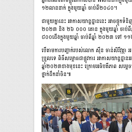
អ្នកដំណើរតាមផ្លូវអាកាសបាន ៧លាននាក់ក្នុងមួ
១២លាននាក់ ក្នុងមួយឆ្នាំ ចាប់ពី២០៤០។
ជាមួយគ្នានេះ អាកាសយាន្តដ្ឋាននេះ អាចផ្ទុកទំនិញ
២០២៣ និង ២៦ ០០០ តោន ក្នុងមួយឆ្នាំ ចាប់
៨០០ជើងក្នុងមួយឆ្នាំ ចាប់ពីឆ្នាំ ២០២៣ ទៅ ១១២
បើតាមការបញ្ជាក់របស់លោក ស៊ីន ចាន់សិរីវុត្ថា អនុ
ប្រួលទេ ពិធីសម្ពោធជាផ្លូវការ អាកាសយាន្តដ្ឋានអន្
ឆ្នាំ២០២៣ខាងមុខនេះ ក្រោមអធិបតីភាព សម្តេចមហ
ថ្នាក់ដឹកនាំចិន៕