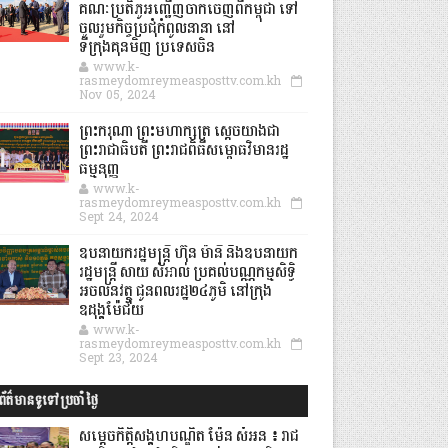
គណៈប្រតិភូអញ្ជើញចាកចេញពីកម្ពុជា ទៅ
ចូលរួមកិច្ចប្រជុំកំពូលនានា នៅ
ទីក្រុងគុនមិញ ប្រទេសចិន
www.k-
rasmeydomreymeasposttv.com.kh
Nov 05, 2024
ព្រះករុណា ព្រះមហាក្សត្រ ស្តេចយាងជា
ព្រះរាជាធិបតី ព្រះរាជពិធីសម្ពោធវិមានរដ្ឋ
ធម្មនុញ្ញ
www.k-
rasmeydomreymeasposttv.com.kh
Sept 24, 2024
ឧបនាយករដ្ឋមន្ដ្រី ហ៊ុន ម៉ានី និងឧបនាយក
រដ្ឋមន្ដ្រី សាយ សំអាល់ ប្រគល់បណ្ណកម្មសិទ្ធិ
អចលនវត្ថុ ជូនពលរដ្ឋ២៤ភូមិ នៅក្រុង
ឧដុង្គម៉ែជ័យ
www.k-
rasmeydomreymeasposttv.com.kh
Sept 23, 2024
ព័ត៌មានទូទៅប្រចាំថ្ងៃ
សម្តេចកិត្តិសង្គហបណ្ឌិត ម៉ែន សំអន ៖ រាជ