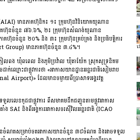
។
ក
គរ (AIAI) មានភាគហ៊ុនិក៖ ១៖ ក្រុមហ៊ុនវិនិយោគយូណាន
ុនចំនួន ៧៦.៦%, ២៖ ក្រុមហ៊ុនសំណង់យូណាន
ំនួន ២០% និង ៣៖ ក្រុមហ៊ុនគ្រប់គ្រង និងប្រតិបត្តិការ
 Group) មានភាគហ៊ុនចំនួន ៣.៤%។
វ
្រៀលពង ឃុំពពេល និងភូមិប្រវ៉ាល ឃុំតាយ៉ែក ស្រុកសូទ្រនិគម
រេចដាក់ឈ្មោះជាផ្លូវការថា «អាកាសយានដ្ឋានអន្តរជាតិសៀមរាប
 Airport)» ដែលមានចម្ងាយពីប្រាសាទអង្គរវត្ត
ទួលលេខកូដជាផ្លូវការ ពីសមាគមដឹកជញ្ជូនតាមផ្លូវអាកាស
ាំង SAI និងពីអង្គការអាកាសចរស៊ីវិលអន្តរជាតិ (ICAO
នេះ មានចំណតសម្រាប់ចតអាកាសយានចំនួន ៣៨ចំណត និងអាចទទួល