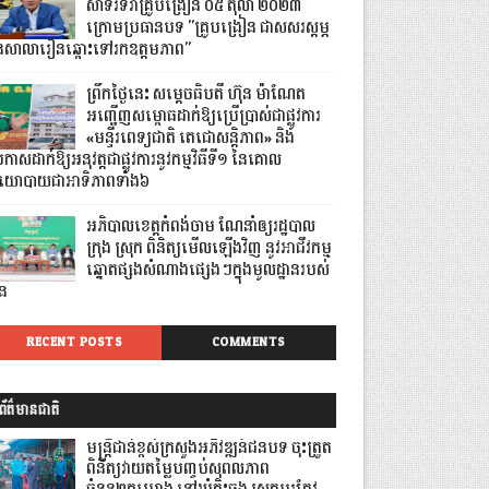
សាទរទិវាគ្រូបង្រៀន ០៥ តុលា ២០២៣
ក្រោមប្រធានបទ "គ្រូបង្រៀន ជាសសរស្តម្ភ
ៃសាលារៀនឆ្ពោះទៅរកឧត្តមភាព"
ព្រឹកថ្ងៃនេះ សម្តេចធិបតី ហ៊ុន ម៉ាណែត
អញ្ជើញសម្ពោធដាក់ឱ្យប្រើប្រាស់ជាផ្លូវការ
«មន្ទីរពេទ្យជាតិ តេជោសន្តិភាព» និង
រកាសដាក់ឱ្យ​អនុវត្តជាផ្លូវការនូវកម្មវិធីទី១ នៃគោល
យោបាយជាអាទិភាពទាំង៦
អភិបាលខេត្តកំពង់ចាម ណែនាំឲ្យរដ្ឋបាល
ក្រុង ស្រុក ពិនិត្យមើលឡើងវិញ នូវអាជីវកម្ម
ឆ្នោតផ្សងសំណាងផ្សេងៗក្នុងមូលដ្ឋានរបស់
ួន
RECENT POSTS
COMMENTS
ព័ត៌មានជាតិ
មន្ត្រីជាន់ខ្ពស់ក្រសួងអភិវឌ្ឍន៍ជនបទ ចុះត្រួត
ពិនិត្យវាយតម្លៃបញ្ចប់សុពលភាព