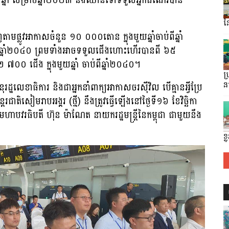
យឆ្នាំ សម្រាប់ឆ្នាំ២០២៣ និងឈានទៅទទួលអ្នកដំណើរបាន
ន
តាមផ្លូវអាកាសចំនួន ១០ ០០០តោន ក្នុងមួយឆ្នាំចាប់ពីឆ្នាំ
ពីឆ្នាំ២០៤០ ព្រមទាំងអាចទទួលជើងហោះហើរបានពី ៦៥
 ៧០០ ជើង ក្នុងមួយឆ្នាំ ចាប់ពីឆ្នាំ២០៤០។
ប្
រដ្ឋលេខាធិការ និងជាអ្នកនាំពាក្យអាកាសចរស៊ីវិល បើគ្មានអ្វីប្រែ
ន
តរជាតិសៀមរាបអង្គរ (ថ្មី) នឹងត្រូវធ្វើឡើងនៅថ្ងៃទី១៦ ខែវិច្ឆិកា
ាបវរធិបតី ហ៊ុន ម៉ាណែត នាយករដ្ឋមន្ត្រីនៃកម្ពុជា ជាមួយនឹង
ខ្ល