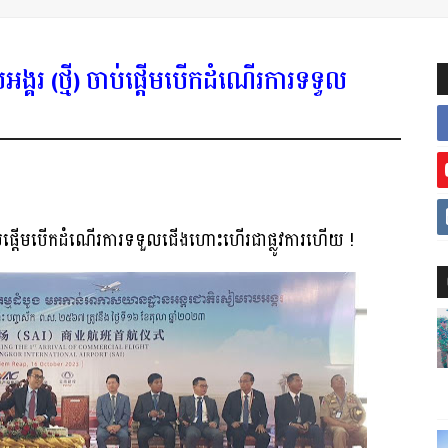
្គរ (ថ្មី) ចាប់ផ្តើមបើកដំណើរការទទួល
ចាប់ផ្តើមបើកដំណើរការទទួលជើងហោះហើរជាផ្លូវការហើយ !