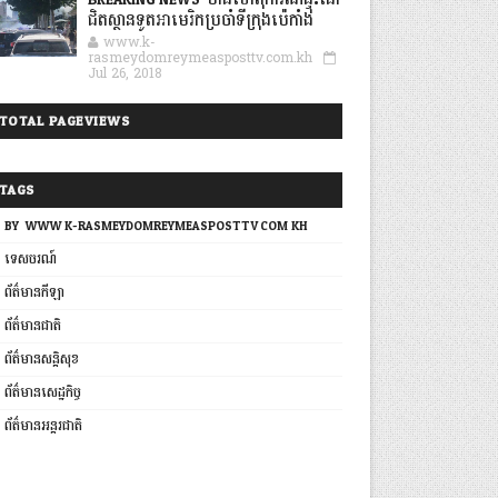
BREAKING NEWS: មានហេតុការណ៍ផ្ទុះនៅ
ជិតស្ថានទូតអាមេរិកប្រចាំទីក្រុងប៉េកាំង
www.k-
rasmeydomreymeasposttv.com.kh
Jul 26, 2018
TOTAL PAGEVIEWS
TAGS
BY: WWW.K-RASMEYDOMREYMEASPOSTTV.COM.KH
ទេសចរណ៍
ព័ត៌មានកីឡា
ព័ត៌មានជាតិ
ព័ត៌មានសន្តិសុខ
ព័ត៌មានសេដ្ឋកិច្ច
ព័ត៌មានអន្តរជាតិ