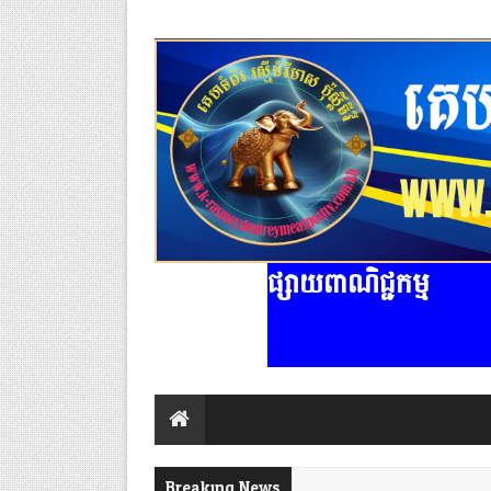
ផ្សាយពាណិជ្ជកម្ម
Breaking News