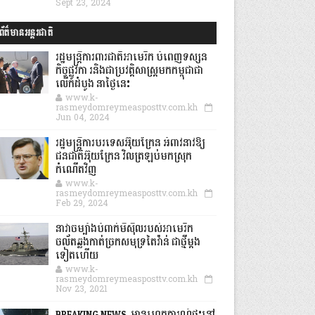
Sept 23, 2024
ព័ត៌មានអន្តរជាតិ
រដ្ឋមន្រ្តីការពារជាតិអាមេរិក បំពេញទស្សន
កិច្ចផ្លូវកា រនិងជាប្រវត្តិសាស្រ្តមកកម្ពុជាជា
លើកដំបូង នាថ្ងៃនេះ
www.k-
rasmeydomreymeasposttv.com.kh
Jun 04, 2024
រដ្ឋមន្ត្រីការបរទេសអ៊ុយក្រែន អំពាវនាវឱ្យ
ជនជាតិអ៊ុយក្រែន វិលត្រឡប់មកស្រុក
កំណើតវិញ
www.k-
rasmeydomreymeasposttv.com.kh
Feb 29, 2024
នាវាចម្បាំងបំពាក់មីស៊ីលរបស់អាមេរិក
ចល័តឆ្លងកាត់ច្រកសមុទ្រតៃវ៉ាន់ ជាថ្មីម្តង
ទៀតហើយ
www.k-
rasmeydomreymeasposttv.com.kh
Nov 23, 2021