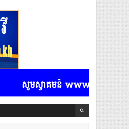
សូមស្វាគមន៍ www.k-rasmeydomreyme