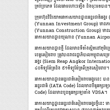
គ្រប់ប្រភេទ ដែលអាចហោះឡើង និងចុះចតបាន
ក្រុមហ៊ុនវិនិយោគអាកាសយានដ្ឋានអន្តរជាតិអង្
(Yunnan Investment Group) មានភាគហ៊
(Yunnan Construction Group) មានភាគហ៊ុនច
អាកាសយានដ្ឋានយូណាន (Yunnan Airport
អាកាសយានដ្ឋានថ្មី​ ដែលមានទីតាំងស្ថិតនៅភូមិក
ខេត្តសៀមរាប ត្រូវបានរាជរដ្ឋាភិបាលកម្ពុជាសម្
អង្គរ (Siem Reap Angkor International
៤០គីទ្បូម៉ែត្រនិង ៥១គីទ្បូម៉ែត្រពីក្រុងសៀមរាប។
អាកាសយានដ្ឋានអន្តរជាតិសៀមរាបអង្គរនេះ បានទ
អន្តរជាតិ (IATA Code) ដែលមានបីតួអក្សរឡាត
Code) ដែលមានបួនតួអក្សរឡាតាំង VDSA។
អាកាសយាន្តដ្ឋានអន្តរជាតិសៀមរាបអង្គរថ្មី