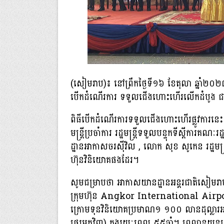
(សៀមរាប)៖ នៅព្រឹកថ្ងៃទី១៦ ខែតុលា ឆ្នាំ២០២៣នេ
បើកដំណើរការ ទទួលជើងហោះហើរលើកដំបូង ជា
ពិធីបើកដំណើរការទទួលជើងហោះហើរផ្លូវការនេះ 
មន្ត្រីប្រចាំការ រដ្ឋមន្ត្រីទទួលបន្ទុកទីស្តីការគណៈ
ដ្ឋានអាកាសចរស៉ីវិល , លោក សុខ សូកេន រដ្ឋមន្ត្រី
ហ៊ុនវិនិយោគផងដែរ។
សូមជម្រាបថា អាកាសយានដ្ឋានអន្តរជាតិសៀមរា
ក្រុមហ៊ុន Angkor International Air
ក្រោមទុនវិនិយោគប្រមាណ១ ១០០ លានដុល្លារ
ផ្ទេរមកវិញ) ក្នុងរយៈពេល ៥៥ឆ្នាំ។ ព្រលានយន្ត