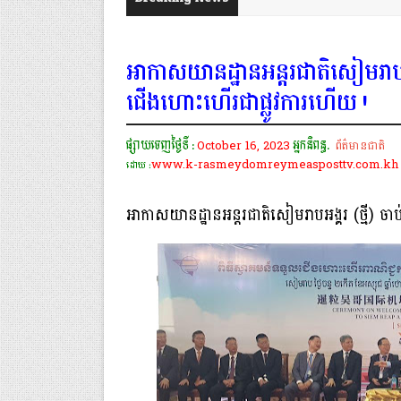
អាកាសយានដ្ឋានអន្តរជាតិសៀមរាបអង
ជើងហោះហើរជាផ្លូវការហើយ !
ផ្សាយចេញថ្ងៃទី :
October 16, 2023
អ្នកនិពន្ធ.
ព័ត៌មានជាតិ
www.k-rasmeydomreymeasposttv.com.kh
ដោយ :
អាកាសយានដ្ឋានអន្តរជាតិសៀមរាបអង្គរ (ថ្មី) 