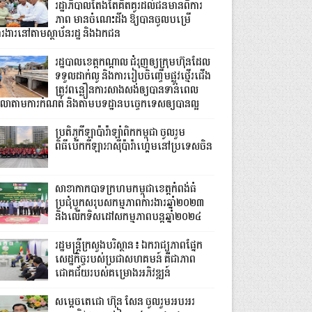
រដ្ឋាភិបាលតែងតែគិតគូរដល់ជនមានពិការ
ភាព មានចំណេះដឹង ឱ្យបានចូលបម្រើ
ារងារនៅតាមស្ថាប័នរដ្ឋ និងឯកជន
រដ្ឋបាលខេត្តកណ្ដាល ជំរុញឲ្យក្រុមហ៊ុនដែល
ទទួលដាក់លូ និងការរៀបចិញ្ចើមផ្លូវថ្មើរជើង
ត្រូវពន្លឿនការសាងសង់ឲ្យបានទាន់ពេល
េលាតាមការកំណត់ និងតាមបទដ្ឋានបច្ចេកទេសឲ្យបានល្អ
ប្រតិភូកីឡាប៉ារ៉ាឡាំពិកកម្ពុជា ចូលរួម
ពិធីបើកកីឡាអាស៊ីប៉ារ៉ាហ្គេមនៅប្រទេសចិន
សាខាកាកបាទក្រហមកម្ពុជាខេត្តកំពង់ធំ
ប្រជុំបូកសរុបសកម្មភាពការងារឆ្នាំ២០២៣
និងលើកទិសដៅសកម្មភាពបន្តឆ្នាំ២០២៤
រដ្ឋមន្រ្តីក្រសួងបរិស្ថាន៖ ឯករាជ្យភាពផ្នែក
សេដ្ឋកិច្ចរបស់ប្រជាសហគមន៍ គឺជាភាព
ជោគជ័យរបស់គម្រោងអភិវឌ្ឍន៍
សម្តេចតេជោ ហ៊ុន សែន ចូលរួមអបអរ