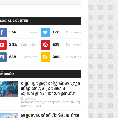
SOCIAL COUNTER
3.5k
1.7k
Likes
Followers
2.8k
524
Subscribes
Followers
849
286
Followers
Subscribes
ព័ត៌មានជាតិ
មន្ត្រីជាន់ខ្ពស់ក្រសួងអភិវឌ្ឍន៍ជនបទ ចុះត្រួត
ពិនិត្យវាយតម្លៃបញ្ចប់សុពលភាព
ចំនួន២គម្រោង នៅឃុំកិះចុង ស្រុកបរកែវ
www.k-
rasmeydomreymeasposttv.com.kh
Nov 05, 2024
សម្តេចមហាបវរធិបតី ហ៊ុន ម៉ាណែត ដឹកនាំ