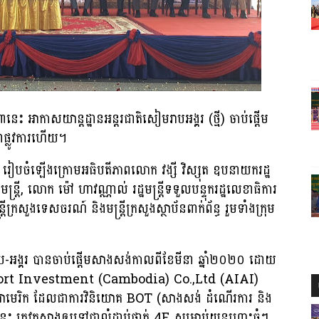
ះ អាកាសយាន្តដ្ឋានអន្តរជាតិសៀមរាបអង្គរ (ថ្មី) ចាប់ផ្តើម
ផ្លូវការហើយ។
រៀបចំឡើងក្រោមអធិបតីភាពលោក វង្សី វិស្សុត ឧបនាយករដ្ឋ
រដ្ឋមន្ត្រី, លោក ម៉ៅ ហាវណ្ណាល់ រដ្ឋមន្ត្រីទទួលបន្ទុករដ្ឋលេខាធិការ
ក្រសួងទេសចរណ៍ និងមន្ត្រីក្រសួងស្ថាប័នពាក់ព័ន្ធ រួមទាំងក្រុម
ប-អង្គរ បានចាប់ផ្តើមសាងសង់កាលពីខែមីនា ឆ្នាំ២០២០ ដោយ
port Investment (Cambodia) Co.,Ltd (AIAI)
អាមេរិក ដែលជាការវិនិយោគ BOT (សាងសង់ ដំណើរការ និង
នេះ ត្រូវកសាងឲ្យទៅជាលំដាប់ថ្នាក់ 4E សម្រាប់យន្តហោះធំៗ