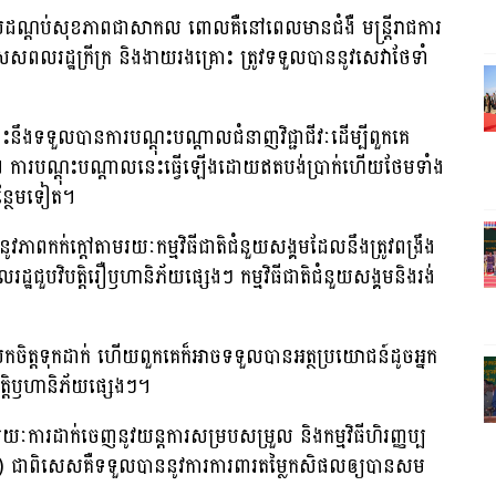
របដណ្តប់សុខភាពជាសាកល ពោលគឺនៅពេលមានជំងឺ មន្ត្រីរាជការ
ពិសេសពលរដ្ឋក្រីក្រ និងងាយរងគ្រោះ ត្រូវទទួលបាននូវសេវាថែទាំ
ះនឹងទទួលបានការបណ្ដុះបណ្ដាលជំនាញវិជ្ជាជីវៈដើម្បីពួកគេ
។ ការបណ្ដុះបណ្ដាលនេះធ្វើឡើងដោយឥតបង់ប្រាក់ហើយថែមទាំង
ន្ថែមទៀត។
វភាពកក់ក្តៅតាមរយៈកម្មវិធីជាតិជំនួយសង្គមដែលនឹងត្រូវពង្រឹង
្ឋជួបវិបត្តិរឿឫហានិភ័យផ្សេងៗ កម្មវិធីជាតិជំនួយសង្គមនិងរង់
យកចិត្តទុកដាក់ ហើយពួកគេក៏អាចទទួលបានអត្ថប្រយោជន៍ដូចអ្នក
ត្តិឫហានិភ័យផ្សេងៗ។
ៈការដាក់ចេញនូវយន្តការសម្របសម្រួល និងកម្មវិធីហិរញ្ញប្ប
សិកម្ម) ជាពិសេសគឺទទួលបាននូវការការពារតម្លៃកសិផលឲ្យបានសម