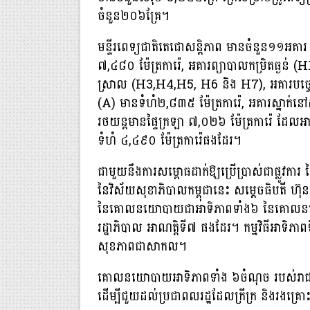
ចំនួន២០៦គ្រែ។
មន្ទីរពេទ្យជាតិតេជោសន្ដិភាព មានចំនួន១១អគារ
៧,៤៨០ ម៉ែត្រការ៉េ, អគារព្យាបាលកម្រិតធ្ងន់ (
ស្រាល​ (H3,H4,H5, H6 និង H7), អគារបច្ចេកទេស
(A)​ មាន​ទំហំ២,៨៣៥ ម៉ែត្រការ៉េ, អគារស្នាក់ន
រថយន្ត​មាន​ផ្ទៃក្រឡា ៧,០២៦ ម៉ែត្រការ៉េ ដ
ទំហំ ៤,៤៩០ ម៉ែត្រការ៉េផងដែរ។
ជាមួយនឹងការសម្ពោធដាក់ឱ្យប្រើប្រាស់ជាផ្លូវការ
នៃវិស័យសុខាភិបាលកម្ពុជានេះ សម្តេចធិបតី ហ៊ុន ម៉
នៃគោលនយោបាយជាអាទិភាពទាំង៦ នៃគោលនយោប
រដ្ឋាភិបាល អាណត្តិទី៧ ផងដែរ។ កម្មវិធីអាទិភា
សុខភាពជាសាកល។
គោលនយោបាយអាទិភាពទាំង ៦ចំណុច របស់រាជរដ្ឋាភិ
ដើម្បីជួយដល់ប្រជាពលរដ្ឋដែលក្រីក្រ និងរងគ្រោះ