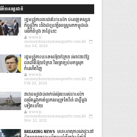
ព័ត៌មានអន្តរជាតិ
រដ្ឋមន្រ្តីការពារជាតិអាមេរិក បំពេញទស្សន
កិច្ចផ្លូវកា រនិងជាប្រវត្តិសាស្រ្តមកកម្ពុជាជា
លើកដំបូង នាថ្ងៃនេះ
www.k-
rasmeydomreymeasposttv.com.kh
Jun 04, 2024
រដ្ឋមន្ត្រីការបរទេសអ៊ុយក្រែន អំពាវនាវឱ្យ
ជនជាតិអ៊ុយក្រែន វិលត្រឡប់មកស្រុក
កំណើតវិញ
www.k-
rasmeydomreymeasposttv.com.kh
Feb 29, 2024
នាវាចម្បាំងបំពាក់មីស៊ីលរបស់អាមេរិក
ចល័តឆ្លងកាត់ច្រកសមុទ្រតៃវ៉ាន់ ជាថ្មីម្តង
ទៀតហើយ
www.k-
rasmeydomreymeasposttv.com.kh
Nov 23, 2021
BREAKING NEWS: មានហេតុការណ៍ផ្ទុះនៅ