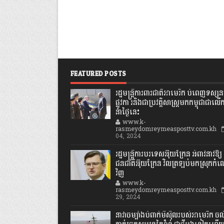
FEATURED POSTS
រដ្ឋមន្រ្តីការពារជាតិអាមេរិក បំពេញទស្សនក
ផ្លូវកា រនិងជាប្រវត្តិសាស្រ្តមកកម្ពុជាជាលើ
នាថ្ងៃនេះ
www.k-
rasmeydomreymeasposttv.com.kh
04, 2024
រដ្ឋមន្ត្រីការបរទេសអ៊ុយក្រែន អំពាវនាវឱ្យ
ជនជាតិអ៊ុយក្រែន វិលត្រឡប់មកស្រុកកំ
វិញ
www.k-
rasmeydomreymeasposttv.com.kh
29, 2024
នាវាចម្បាំងបំពាក់មីស៊ីលរបស់អាមេរិក ចល