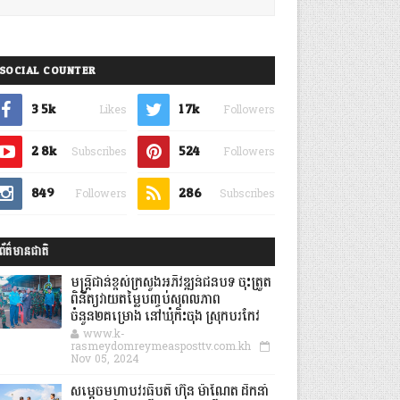
SOCIAL COUNTER
3.5k
1.7k
Likes
Followers
2.8k
524
Subscribes
Followers
849
286
Followers
Subscribes
ព័ត៌មានជាតិ
មន្ត្រីជាន់ខ្ពស់ក្រសួងអភិវឌ្ឍន៍ជនបទ ចុះត្រួត
ពិនិត្យវាយតម្លៃបញ្ចប់សុពលភាព
ចំនួន២គម្រោង នៅឃុំកិះចុង ស្រុកបរកែវ
www.k-
rasmeydomreymeasposttv.com.kh
Nov 05, 2024
សម្តេចមហាបវរធិបតី ហ៊ុន ម៉ាណែត ដឹកនាំ