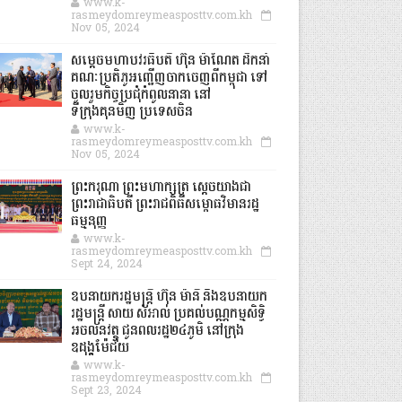
www.k-
rasmeydomreymeasposttv.com.kh
Nov 05, 2024
សម្តេចមហាបវរធិបតី ហ៊ុន ម៉ាណែត ដឹកនាំ
គណៈប្រតិភូអញ្ជើញចាកចេញពីកម្ពុជា ទៅ
ចូលរួមកិច្ចប្រជុំកំពូលនានា នៅ
ទីក្រុងគុនមិញ ប្រទេសចិន
www.k-
rasmeydomreymeasposttv.com.kh
Nov 05, 2024
ព្រះករុណា ព្រះមហាក្សត្រ ស្តេចយាងជា
ព្រះរាជាធិបតី ព្រះរាជពិធីសម្ពោធវិមានរដ្ឋ
ធម្មនុញ្ញ
www.k-
rasmeydomreymeasposttv.com.kh
Sept 24, 2024
ឧបនាយករដ្ឋមន្ដ្រី ហ៊ុន ម៉ានី និងឧបនាយក
រដ្ឋមន្ដ្រី សាយ សំអាល់ ប្រគល់បណ្ណកម្មសិទ្ធិ
អចលនវត្ថុ ជូនពលរដ្ឋ២៤ភូមិ នៅក្រុង
ឧដុង្គម៉ែជ័យ
www.k-
rasmeydomreymeasposttv.com.kh
Sept 23, 2024