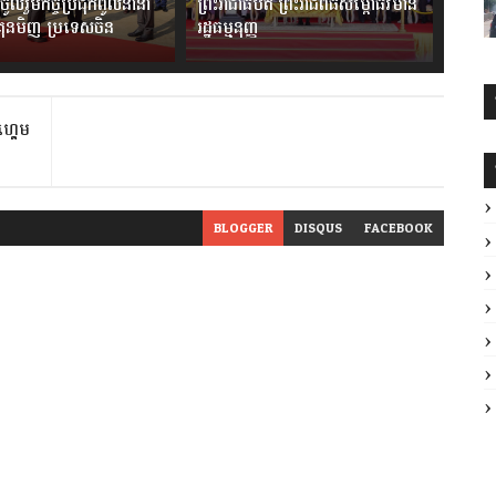
ចូលរួមកិច្ចប្រជុំកំពូលនានា
ព្រះរាជាធិបតី ព្រះរាជពិធីសម្ពោធវិមាន
ងគុនមិញ ប្រទេសចិន
រដ្ឋធម្មនុញ្ញ
ាហ្គេម
BLOGGER
DISQUS
FACEBOOK