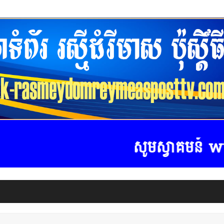
សូមស្វាគមន៍ www.