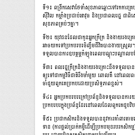
ទី១៖ ពង្រីកសេវាថែទាំសុខភាពឆ្ពោះទៅរកការគ្
ស៊ីវិល កម្លាំងប្រដាប់អាវុធ និងប្រជាពលរដ្ឋ ជា
សុខភាពគ្រប់ៗគ្នា។
ទី២៖ យុវជនដែលជាកូនអ្នកក្រីក្រ និងងាយរងគ្រោ
អាចយកទៅប្រកបរបរចិញ្ចឹមជីវិតបានងាយស្រួល
ទទួលបានការឧបត្ថម្ភកំឡុងពេលបណ្ដុះបណ្ដាលប
ទី៣៖ ពលរដ្ឋក្រីក្រនិងងាយរងគ្រោះនឹងទទួលបាននូ
ឲ្យទៅជាកម្មវិធីជាតិរឹងមាំមួយ ពោលគឺ នៅពេលពលរដ
ចាំជួយពួកគេប្រកបដោយប្រសិទ្ធភាពខ្ពស់។
ទី៤៖ អ្នកប្រកបរបរក្រៅប្រព័ន្ធនិងទទួលបានការ
ប្រកបរបរក្នុងប្រព័ន្ធដែរនៅពេលដែលពួកគេជួបវិប
ទី៥៖ ប្រជាកសិករនិងទទួលបាននូវការគាំពារតាមរយ
ទាន (ការផ្ដល់ប្រាក់កម្ចីដើម្បីប្រកបមុខរបរក