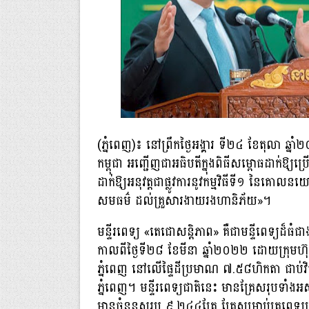
(ភ្នំពេញ)៖ នៅព្រឹកថ្ងៃអង្គារ ទី២៤​ ខែតុលា ឆ្
កម្ពុជា អញ្ជើញជាអធិបតីក្នុងពិធីសម្ពោធដាក់ឱ្យប្រ
ដាក់ឱ្យ​អនុវត្តជាផ្លូវការនូវកម្មវិធីទី១ នៃគ
សមធម៌ ដល់គ្រួសារងាយរងហានិភ័យ»។
មន្ទីរពេទ្យ «តេជោសន្តិភាព» គឺជាមន្ទីពេទ្យដ៏ធ
កាលពីថ្ងៃទី២៨ ខែមីនា ឆ្នាំ២០២២ ដោយក្រុមហ៊
ភ្នំពេញ នៅលើផ្ទៃដីប្រមាណ ៧.៥៨ហិកតា ជាប់វិថីឈ្
ភ្នំពេញ។ មន្ទីរពេទ្យជាតិនេះ មានគ្រែសរុបទាំងអ
មានចំនួនសរុប ៩,២៤៤គ្រែ គ្រែសម្រាប់គ្រូពេទ្យប្