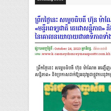
ព្រឹកថ្ងៃនេះ សម្តេចធិបតី ហ៊ុន ម៉ា
«មន្ទីរពេទ្យជាតិ តេជោសន្តិភាព» និងប
នៃគោលនយោបាយជាអាទិភាពទាំ
ផ្សាយចេញថ្ងៃទី :
October 24, 2023
អ្នកនិពន្ធ.
ព័ត៌មានជាតិ
www.k-rasmeydomreymeasposttv.com.kh
ដោយ :
ព្រឹកថ្ងៃនេះ សម្តេចធិបតី ហ៊ុន ម៉ាណែត អញ្ជើញសម
សន្តិភាព» និងប្រកាសដាក់ឱ្យ​អនុវត្តជាផ្លូវកា