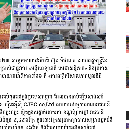
នាំ២០២៣ សម្តេចមហាបវរធិបតី ហ៊ុន ម៉ាណែត នាយករដ្ឋមន្ត្រីនៃ
ើប្រាស់ជាផ្លូវការ «មន្ទីរពេទ្យជាតិ​ តេជោសន្តិភាព» និងប្រកាស
ោលនយោបាយជាអាទិភាពទាំង៦ គឺ «ការពង្រីកវិសាលភាពមូលនិធិ
ំជាងគេបំផុតនៅក្នុងប្រទេសកម្ពុជា ដែលបានចាប់ផ្តើមសាងសង់
ុន ស៊ីជេអ៉ីស៊ី CJEC co,Ltd សហការ​ជាមួយ​សាលា​រាជធានី​
នះឈ្នះ ស្ថិតក្នុងសង្កាត់គោករកា ខណ្ឌ​ព្រែកព្នៅ រាជធានី
ស់ចំនួន ៩,៤៩៦គ្រែ ក្នុងនោះគ្រែសម្រាកព្យាបាលសម្រាប់អ្នកជំងឺ
រចាំការចំនួន ៤៦គ្រែ និងគ្រែសម្រាប់បុគ្គលិកស្នាក់នៅ