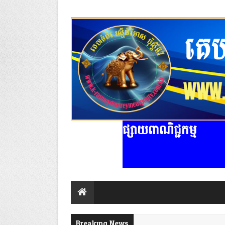
ផ្សាយពាណិជ្ជកម្ម
Breaking News