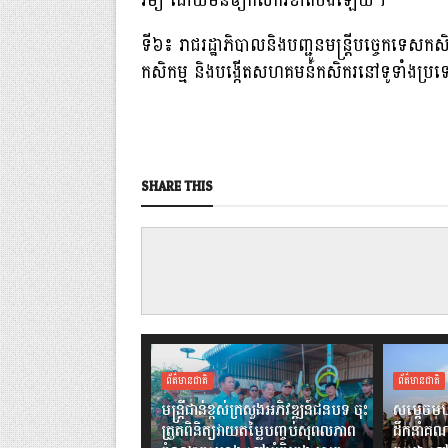
រម្យ ដោយមិនឲ្យកសិករខាតបង់ឡើយ។
ទី៦៖ រាជរដ្ឋាភិបាលនិងបញ្ជូនមន្ត្រីបច្ចេកទេស
កសិកម្ម និងបង្កើតសហគមន៍កសិករនៅទូទាំងប្
SHARE THIS
ព័ត៌មានជាតិ
ព័ត៌មានជាតិ
មន្ត្រីជាន់ខ្ពស់ក្រសួងអភិវឌ្ឍន៍ជនបទ ចុះ
សម្តេចមហ
ត្រួតពិនិត្យវាយតម្លៃបញ្ចប់សុពលភាព
ដឹកនាំគណ