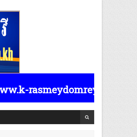
k-rasmeydomreymeasposttv.com.kh 