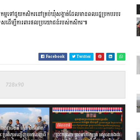
កសិកម្មទៅជួយកសិករនៅគ្រប់ឃុំសង្កាត់ដែលមានពលរដ្ឋប្រកបរបរ
រទេសដើម្បីការពារផលប្រយោជន៍របស់កសិករ៕
Facebook
Twitter
ព័ត៌មានជាតិ
ាបវរធិបតី ហ៊ុន ម៉ាណែត
ៈប្រតិភូអញ្ជើញចាកចេញពី
ព្រះករុណា ព្រះមហាក្សត្រ ស្តេចយាងជា