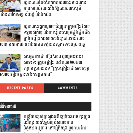
រដ្ឋាភិបាលតែងតែគិតគូរដល់ជនមានពិការ
ភាព មានចំណេះដឹង ឱ្យបានចូលបម្រើ
ារងារនៅតាមស្ថាប័នរដ្ឋ និងឯកជន
រដ្ឋបាលខេត្តកណ្ដាល ជំរុញឲ្យក្រុមហ៊ុនដែល
ទទួលដាក់លូ និងការរៀបចិញ្ចើមផ្លូវថ្មើរជើង
ត្រូវពន្លឿនការសាងសង់ឲ្យបានទាន់ពេល
េលាតាមការកំណត់ និងតាមបទដ្ឋានបច្ចេកទេសឲ្យបានល្អ
សម្តេចតេជោ ហ៊ុន សែន ចូលរួមអបអរ
សាទរទិវាគ្រូបង្រៀន ០៥ តុលា ២០២៣
ក្រោមប្រធានបទ "គ្រូបង្រៀន ជាសសរស្តម្ភ
ៃសាលារៀនឆ្ពោះទៅរកឧត្តមភាព"
RECENT POSTS
COMMENTS
ព័ត៌មានជាតិ
មន្ត្រីជាន់ខ្ពស់ក្រសួងអភិវឌ្ឍន៍ជនបទ ចុះត្រួត
ពិនិត្យវាយតម្លៃបញ្ចប់សុពលភាព
ចំនួន២គម្រោង នៅឃុំកិះចុង ស្រុកបរកែវ