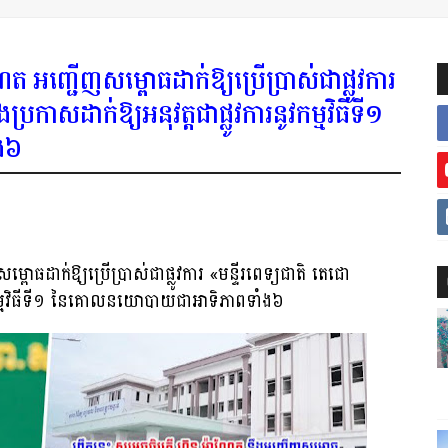
ណែត អញ្ជើញសម្ពោធដាក់ឱ្យប្រើប្រាស់ជាផ្លូវការ
្រកាសដាក់ឱ្យ​អនុវត្តជាផ្លូវការនូវកម្មវិធីទី១
ង៦
្ពោធដាក់ឱ្យប្រើប្រាស់ជាផ្លូវការ «មន្ទីរពេទ្យជាតិ តេជោ
រនូវកម្មវិធីទី១ នៃគោលនយោបាយជាអាទិភាពទាំង៦