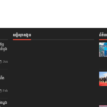
សន្តិសុខសង្គម
ព័ត៌ម
ិច្ច
កដំបូង
Jun
ណើត
Feb
័តឆ្លង