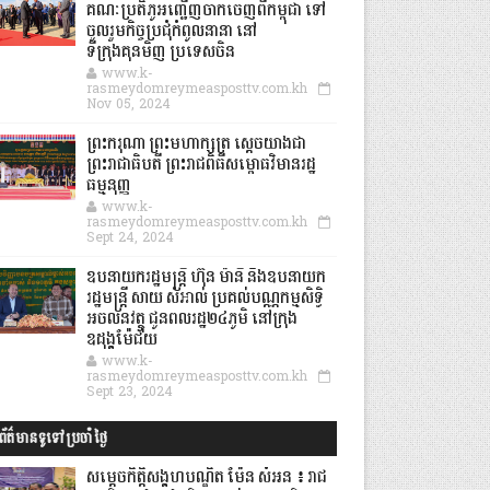
គណៈប្រតិភូអញ្ជើញចាកចេញពីកម្ពុជា ទៅ
ចូលរួមកិច្ចប្រជុំកំពូលនានា នៅ
ទីក្រុងគុនមិញ ប្រទេសចិន
www.k-
rasmeydomreymeasposttv.com.kh
Nov 05, 2024
ព្រះករុណា ព្រះមហាក្សត្រ ស្តេចយាងជា
ព្រះរាជាធិបតី ព្រះរាជពិធីសម្ពោធវិមានរដ្ឋ
ធម្មនុញ្ញ
www.k-
rasmeydomreymeasposttv.com.kh
Sept 24, 2024
ឧបនាយករដ្ឋមន្ដ្រី ហ៊ុន ម៉ានី និងឧបនាយក
រដ្ឋមន្ដ្រី សាយ សំអាល់ ប្រគល់បណ្ណកម្មសិទ្ធិ
អចលនវត្ថុ ជូនពលរដ្ឋ២៤ភូមិ នៅក្រុង
ឧដុង្គម៉ែជ័យ
www.k-
rasmeydomreymeasposttv.com.kh
Sept 23, 2024
ព័ត៌មានទូទៅប្រចាំថ្ងៃ
សម្តេចកិត្តិសង្គហបណ្ឌិត ម៉ែន សំអន ៖ រាជ