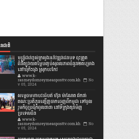
ានជាតិ
មន្ត្រីជាន់ខ្ពស់ក្រសួងអភិវឌ្ឍន៍ជនបទ ចុះត្រួត
ពិនិត្យវាយតម្លៃបញ្ចប់សុពលភាពចំនួន២គម្រោង
នៅឃុំកិះចុង ស្រុកបរកែវ
www.k-
rasmeydomreymeasposttv.com.kh
No
v 05, 2024
សម្តេចមហាបវរធិបតី ហ៊ុន ម៉ាណែត ដឹកនាំ
គណៈប្រតិភូអញ្ជើញចាកចេញពីកម្ពុជា ទៅចូល
រួមកិច្ចប្រជុំកំពូលនានា នៅទីក្រុងគុនមិញ
ប្រទេសចិន
www.k-
rasmeydomreymeasposttv.com.kh
No
v 05, 2024