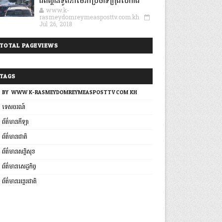
ជិតស្ថានទូតអាមេរិកប្រចាំទីក្រុងប៉េកាំង
www.k-
rasmeydomreymeasposttv.com.kh
Jul 26, 2018
TOTAL PAGEVIEWS
TAGS
BY: WWW.K-RASMEYDOMREYMEASPOSTTV.COM.KH
ទេសចរណ៍
ព័ត៌មានកីឡា
ព័ត៌មានជាតិ
ព័ត៌មានសន្តិសុខ
ព័ត៌មានសេដ្ឋកិច្ច
ព័ត៌មានអន្តរជាតិ