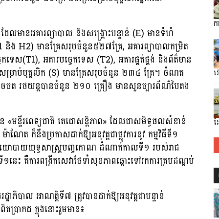
ក
 ដែលមានអគារព្យាបាល និងសង្គ្រោះបន្ទាន់ (E) មានទំហំ
H1 និង H2) មានគ្រែសរុបចំនួន៥២៧គ្រែ, អគារ​ព្យាបាល​កម្រិត​
(T1), អគារបច្ចេកទេស (T2), អគារ​ផ្គត់​ផ្គង់​ និង​ព័ត៌មាន​
ៅសម្រាប់បុគ្គលិក (S) មានគ្រែសរុបចំនួន ២៣៤ គ្រែ។ ចំណត​
វ
ែលអាចចត រថយន្តបានចំនួន ២១០ គ្រឿង មានសួនច្បារព័ណ៌បៃតង
 នៃ «មន្ទីរពេទ្យជាតិ​ តេជោសន្តិភាព» ដែលជាសមិទ្ធផលសំខាន់
ន
ាណែត ក៏នឹងប្រកាសដាក់ឱ្យ​អនុវត្តជាផ្លូវការនូវ កម្មវិធីទី១
ាយយុទ្ធសាស្រ្តបញ្ចកោណ ដំណាក់កាលទី១ របស់រាជ
ពទី១នេះ គឺការពង្រីកសេវាថែទាំសុខភាពឆ្ពោះទៅរកការគ្របដណ្តប់
បាល អាណត្តិទី៧ ត្រូវបានដាក់ឱ្យអនុវត្តជាបន្ទាន់
ពិតប្រាកដ ក្នុងនោះរួមមាន៖