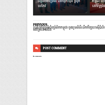
ចំនួន២គម្រោង នៅឃុំកិះចុង ស្រុក
កម្ពុជា ទៅ
បរកែវ
នៅទីក្រុ
PREVIOUS
ប្រតិភូកីឡាប៉ារ៉ាឡាំពិកកម្ពុជា ចូលរួមពិធីបើកកីឡាអាស៊ីប៉ារ៉
នៅប្រទេសចិន
POST
COMMENT
No comments