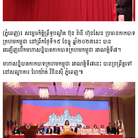
(ភ្នំពេញ)៖ សម្ដេចកិត្ដិព្រឹទ្ធបណ្ឌិត ប៊ុន រ៉ានី ហ៊ុនសែន ប្រធានកាកបាទ
ក្រហមកម្ពុជា នៅព្រឹកថ្ងៃទី១៥ ខែធ្នូ ឆ្នាំ២០២៣នេះ បាន
អញ្ជើញបើកមហាសន្និបាតកាកបាទក្រហមកម្ពុជា អាណត្ដិទី៧។
មហាសន្និបាតកាកបាទក្រហមកម្ពុជា អាណត្ដិទី៧នេះ បានប្រព្រឹត្ដទៅ
នៅសណ្ឋាគារ ហៃយ៉ាត់ រីជិនស៊ី ភ្នំពេញ៕