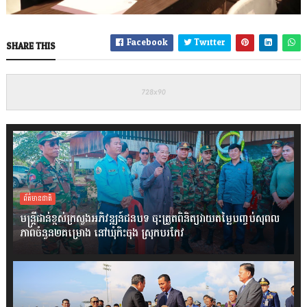
Facebook
Twitter
SHARE THIS
ព័ត៌មានជាតិ
មន្ត្រីជាន់ខ្ពស់ក្រសួងអភិវឌ្ឍន៍ជនបទ ចុះត្រួតពិនិត្យវាយតម្លៃបញ្ចប់សុពល
ភាពចំនួន២គម្រោង នៅឃុំកិះចុង ស្រុកបរកែវ