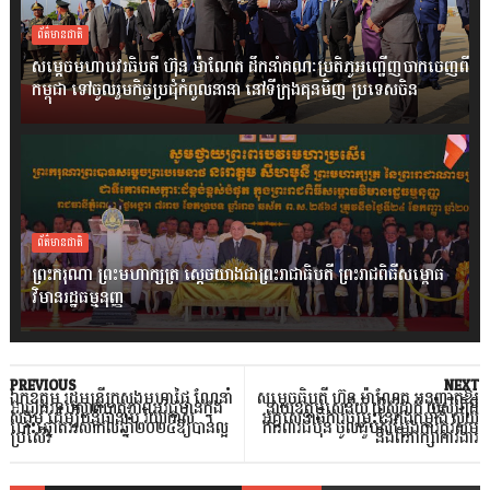
ព័ត៌មានជាតិ
សម្តេចមហាបវរធិបតី ហ៊ុន ម៉ាណែត ដឹកនាំគណៈប្រតិភូអញ្ជើញចាកចេញពី
កម្ពុជា ទៅចូលរួមកិច្ចប្រជុំកំពូលនានា នៅទីក្រុងគុនមិញ ប្រទេសចិន
ព័ត៌មានជាតិ
ព្រះករុណា ព្រះមហាក្សត្រ ស្តេចយាងជាព្រះរាជាធិបតី ព្រះរាជពិធីសម្ពោធ
វិមានរដ្ឋធម្មនុញ្ញ
PREVIOUS
NEXT
ឯកឧត្តម រដ្ឋមន្ត្រីក្រសួងមហាផ្ទៃ ណែនាំ
សម្តេចធិបតី ហ៊ុន ម៉ាណែត អនុញ្ញាតឱ្យ
អាជ្ញាធរទប់ស្កាត់បាតុភាពអវិជ្ជមានក្នុង
នាយឧត្តមសេនីយ៍ យ៉ូស៊ីដាក់ យ៉ូស៊ីហ៊ិដិ
សង្គម ដើម្បីបន្តធានាប រិយាកាស
អគ្គសេនាធិការចម្រុះនៃកងកម្លាំង ស្វ័យ
បោះឆ្នោតអសាកលឆ្នាំ២០២៤ឱ្យបានល្អ
ការពារជប៉ុន ចូលជួបសម្តែងការគួរសម
ប្រសើរ
និងពិភាក្សាការងារ