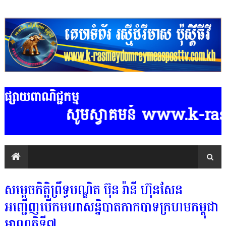
ផ្សាយពាណិជ្ជកម្ម
សូមស្វាគមន៍ www.k-rasmeydomreymea
សម្ដេចកិត្ដិព្រឹទ្ធបណ្ឌិត ប៊ុន រ៉ានី ហ៊ុនសែន
អញ្ជើញបើកមហាសន្និបាតកាកបាទក្រហមកម្ពុជា
អាណត្ដិទី៧