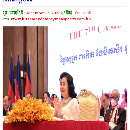
ផ្សាយចេញថ្ងៃទី :
December 15, 2023
អ្នកនិពន្ធ.
ព័ត៌មានជាតិ
www.k-rasmeydomreymeasposttv.com.kh
ដោយ :