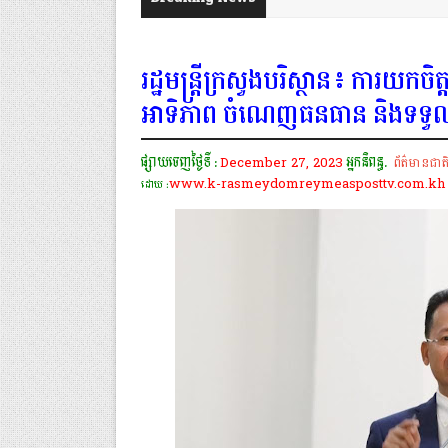
រដ្ឋមន្រ្តីក្រសួងបរិស្ថាន៖ ការយកច
អាទិភាព ចំណេញធនធាន និងទទួលបា
ផ្សាយចេញថ្ងៃទី :
December 27, 2023
អ្នកនិពន្ធ.
ព័ត៌មានជាត
www.k-rasmeydomreymeasposttv.com.kh
ដោយ :