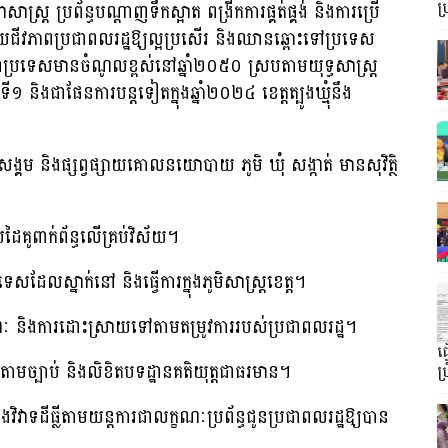
ារាសាស្ត្រ ប្រព័ន្ធបណ្តាញទឹកស្អាត ពង្រីកការផ្គត់ផ្គង់ និងការប្រើ
ប
ទួយជីវភាពប្រជាពលរដ្ឋឱ្យល្អប្រសើរ និងឈានឆ្ពោះទៅប្រទេស
ាប្រទេសមានចំណូលខ្ពស់នៅឆ្នាំ២០៥០ ស្របតាមយុទ្ធសាស្ត្រ
និងជាផែនការបន្តទៀតក្នុងឆ្នាំ២០២៤ ខេត្តត្បូងឃ្មុំនឹង
្គម និងផ្សព្វផ្សាយគោលនយោបាយ ភូមិ ឃុំ សង្កាត់ មានសុវិត្ថិ
យដៃគូពាក់ព័ន្ធលើគ្រប់វិស័យ។
ទេសដែលស្នាក់នៅ និងធ្វើការក្នុងភូមិសាស្ត្រខេត្ត។
រណៈ និងការដោះស្រាយទៅតាមតម្រូវការរបស់ប្រជាពលរដ្ឋ។
ធ
ាមច្បាប់ និងលិខិតបទដ្ឋានគតិយុត្តជាធរមាន។
ប្
ងវិវាទដីធ្លីតាមយន្តការជាលក្ខណៈប្រព័ន្ធជូនប្រជាពលរដ្ឋឱ្យបាន