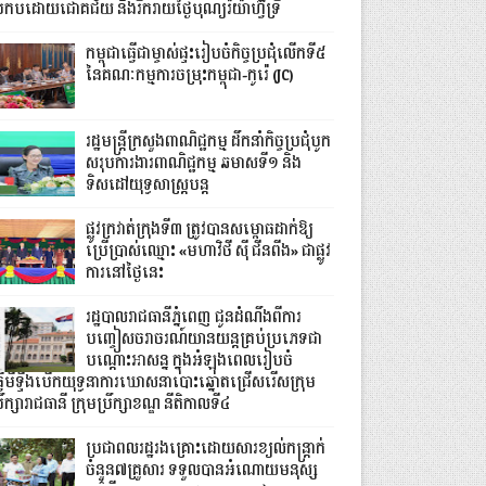
្រកបដោយជោគជ័យ និងរីករាយថ្ងៃបុណ្យរ៉យ៉ាហ៊្វីទ្រី
កម្ពុជាធ្វើជាម្ចាស់ផ្ទះរៀបចំកិច្ចប្រជុំលើកទី៥
នៃគណៈកម្មការចម្រុះកម្ពុជា-កូរ៉េ (JC)
រដ្ឋមន្ត្រីក្រសួងពាណិជ្ជកម្ម ដឹកនាំកិច្ចប្រជុំបូក
សរុបការងារពាណិជ្ជកម្ម ឆមាសទី១ និង
ទិសដៅយុទ្ធសាស្រ្តបន្ត
ផ្លូវក្រវាត់ក្រុងទី៣ ត្រូវបានសម្ពោធដាក់ឱ្យ
ប្រើប្រាស់ឈ្មោះ «មហាវិថី ស៊ី ជីនពីង» ជាផ្លូវ
ការនៅថ្ងៃនេះ
រដ្ឋបាលរាជធានីភ្នំពេញ ជូនដំណឹងពីការ
បញ្ចៀសចរាចរណ៍យានយន្តគ្រប់ប្រភេទជា
បណ្តោះអាសន្ន ក្នុងអំឡុងពេលរៀបចំ
្វើមីទ្ទីងបើកយុទ្ធនាការឃោសនាបោះឆ្នោតជ្រើសរើសក្រុម
រឹក្សារាជធានី ក្រុមប្រឹក្សាខណ្ឌ នីតិកាលទី៤
ប្រជាពលរដ្ឋរងគ្រោះដោយសារខ្យល់កន្ត្រាក់
ចំនួន៧គ្រួសារ ទទួលបានអំណោយមនុស្ស