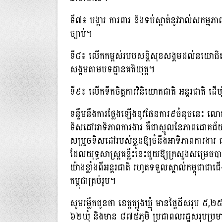
ទី៧៖ បង្ការ ការពារ និងទប់ស្កាត់នូវរាល់សកម្មភ
ច្បាប់។
ទី៨៖ លើកកម្ពស់របបសន្តិសុខសង្គមដល់នយោជិតសេដ្ឋ
សង្គមតាមបទដ្ឋានគតិយុត្ត។
ទី៩៖ លើកទឹកចិត្តការវិនិយោគជាតិ អន្តរជាតិ ដើ
ទន្ទឹមនឹងការថ្លែងឡើងនូវផែនការ៩ចំនុចនេះ លោ
ទិសដៅអាទិភាពការងារ គឺជាស្នូលនៃភាពជោគជ័យ 
សម្រួចទិសដៅរបស់ខ្លួនឱ្យចំនឹងអាទិភាពការងារ ជ
ដែលយុទ្ធសាស្រ្តគន្លឹះនេះជួយឱ្យក្រសួងសម្រ
យ៉ាងខ្លាំងពីអន្តរជាតិ រហូតទទួលស្គាល់កម្ពុជា
កម្ពុជាគ្រប់រូប។
សូមរម្លឹកជូនថា ខេត្តត្បូងឃ្មុំ មានផ្ទៃដីសរុប 
៦២ឃុំ និងមាន ៨៧៥ភូមិ ប្រជាពលរដ្ឋសរុបប្រម