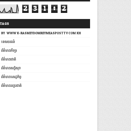
2
3
1
0
2
TAGS
BY: WWW.K-RASMEYDOMREYMEASPOSTTV.COM.KH
ទេសចរណ៍
ព័ត៌មានកីឡា
ព័ត៌មានជាតិ
ព័ត៌មានសន្តិសុខ
ព័ត៌មានសេដ្ឋកិច្ច
ព័ត៌មានអន្តរជាតិ