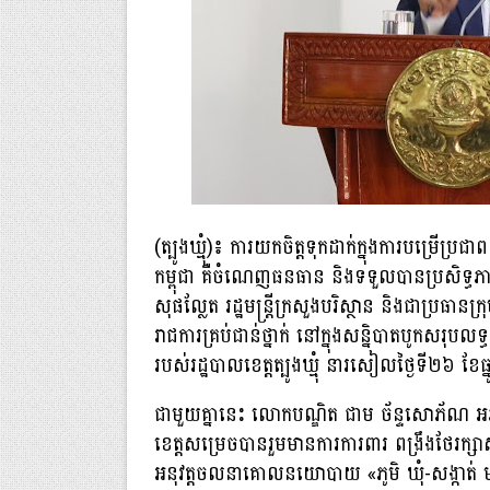
(ត្បូងឃ្មុំ)៖ ការយកចិត្តទុកដាក់ក្នុងការបម្រ
កម្ពុជា គឺចំណេញធនធាន និងទទួលបានប្រសិទ្ធភាព
សុផល្លែត រដ្ឋមន្រ្តីក្រសួងបរិស្ថាន និងជាប្រធានក្រុ
រាជការគ្រប់ជាន់ថ្នាក់ នៅក្នុងសន្និបាតបូកសរុ
របស់រដ្ឋបាលខេត្តត្បូងឃ្មុំ នារសៀលថ្ងៃទី២៦ ខែធ្
ជាមួយគ្នានេះ លោកបណ្ឌិត ជាម ច័ន្ទសោភ័ណ អភិ
ខេត្តសម្រេចបានរួមមានការការពារ ពង្រឹងថែរក្សាស
អនុវត្តចលនាគោលនយោបាយ «ភូមិ ឃុំ-សង្កាត់ មាន