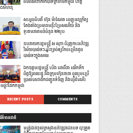
ធម៌ពីសាខាកាកបាទក្រហមកម្ពុជា ខេត្ត
្រះសីហនុ
សម្តេចធិបតី ហ៊ុន ម៉ាណែត ចេញអនុក្រឹត្យ
តែងតាំងប្រធានមន្ទីរប្រៃសណីយ៍ និង
ទូរគមនាគមន៍ចំនួន ២២រូប
ឧបនាយករដ្ឋមន្ដ្រី ស សុខា ជំរុញការអភិវឌ្ឍ
វិស័យបាល់ទះឆ្នេរខ្សាច់ឲ្យរីកចម្រើនដូច
បាល់ទះក្នុងសាល
ឯកឧត្តមរដ្ឋមន្ត្រី ប៉េង ពោធិ៍នា លើកទឹក
ចិត្តឱ្យពលរដ្ឋ និងក្រុមហ៊ុននានា ចូលរួមប្រើ
ប្រាស់សេវាដឹកជញ្ជូនទំនិញ និងធ្វើដំណើរ
មផ្លូវដែកកម្ពុជា
RECENT POSTS
COMMENTS
ព័ត៌មានជាតិ
មន្ត្រីជាន់ខ្ពស់ក្រសួងអភិវឌ្ឍន៍ជនបទ ចុះត្រួត