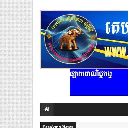
ផ្សាយពាណិជ្ជកម្ម
Breaking News