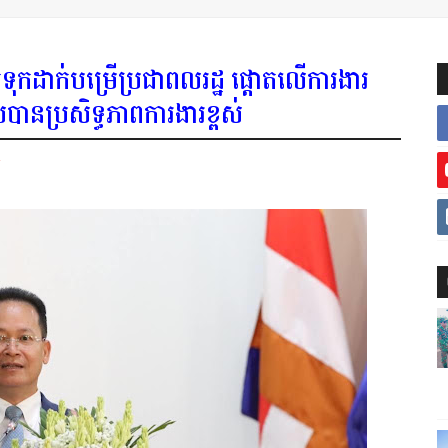
ិត្តទុកដាក់បម្រើប្រជាពលរដ្ឋ ផ្តោតលើការងារ
នប្រសិទ្ធភាពការងារខ្ពស់
ិ