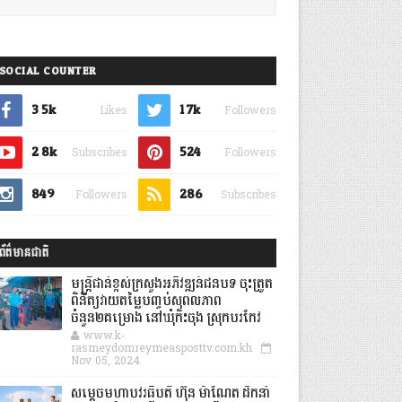
SOCIAL COUNTER
3.5k
1.7k
Likes
Followers
2.8k
524
Subscribes
Followers
849
286
Followers
Subscribes
ព័ត៌មានជាតិ
មន្ត្រីជាន់ខ្ពស់ក្រសួងអភិវឌ្ឍន៍ជនបទ ចុះត្រួត
ពិនិត្យវាយតម្លៃបញ្ចប់សុពលភាព
ចំនួន២គម្រោង នៅឃុំកិះចុង ស្រុកបរកែវ
www.k-
rasmeydomreymeasposttv.com.kh
Nov 05, 2024
សម្តេចមហាបវរធិបតី ហ៊ុន ម៉ាណែត ដឹកនាំ