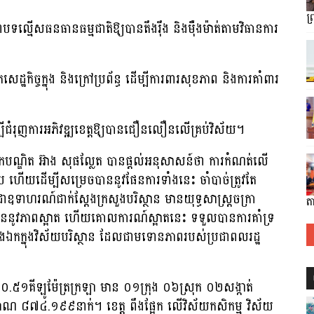
ព
ាពបទល្មើសធនធានធម្មជាតិឱ្យបានតឹងរ៉ឹង និងម៉ឺងម៉ាត់តាមវិធានការ
កិច្ចក្នុង និងក្រៅប្រព័ន្ធ ដើម្បីការពារសុខភាព និងការគាំពារ
ម្បីជំរុញការអភិវឌ្ឍខេត្តឱ្យបានជឿនលឿនលើគ្រប់វិស័យ។
កបណ្ឌិត អ៊ាង សុផល្លែត បានផ្តល់អនុសាសន៍ថា ការកំណត់លើ
ហើយដើម្បីសម្រេចបាននូវផែនការទាំងនេះ ចាំបាច់ត្រូវតែ
ាឧទាហរណ៍ជាក់ស្តែងក្រសួងបរិស្ថាន មានយុទ្ធសាស្ត្រចក្រា
តា
េចបាននូវភាពស្អាត ហើយគោលការណ៍ស្អាតនេះ ទទួលបានការគាំទ្រ
ជាជើងឯកក្នុងវិស័យបរិស្ថាន ដែលជាមទោនភាពរបស់ប្រជាពលរដ្ឋ
៥,២៥០.៥១គីឡូម៉ែត្រក្រឡា មាន ០១ក្រុង ០៦ស្រុក ០២សង្កាត់
ាណ ៨៧៤.១៩៩នាក់។ ខេត្ត ពឹងផ្អែក លើវិស័យកសិកម្ម វិស័យ