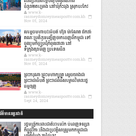
ពិនិត្យវាយតម្លៃបញ្ចប់សុពលភាព
ចំនួន២គម្រោង នៅឃុំកិះចុង ស្រុកបរកែវ
www.k-
rasmeydomreymeasposttv.com.kh
Nov 05, 2024
សម្តេចមហាបវរធិបតី ហ៊ុន ម៉ាណែត ដឹកនាំ
គណៈប្រតិភូអញ្ជើញចាកចេញពីកម្ពុជា ទៅ
ចូលរួមកិច្ចប្រជុំកំពូលនានា នៅ
ទីក្រុងគុនមិញ ប្រទេសចិន
www.k-
rasmeydomreymeasposttv.com.kh
Nov 05, 2024
ព្រះករុណា ព្រះមហាក្សត្រ ស្តេចយាងជា
ព្រះរាជាធិបតី ព្រះរាជពិធីសម្ពោធវិមានរដ្ឋ
ធម្មនុញ្ញ
www.k-
rasmeydomreymeasposttv.com.kh
Sept 24, 2024
ព័ត៌មានអន្តរជាតិ
រដ្ឋមន្រ្តីការពារជាតិអាមេរិក បំពេញទស្សន
កិច្ចផ្លូវកា រនិងជាប្រវត្តិសាស្រ្តមកកម្ពុជាជា