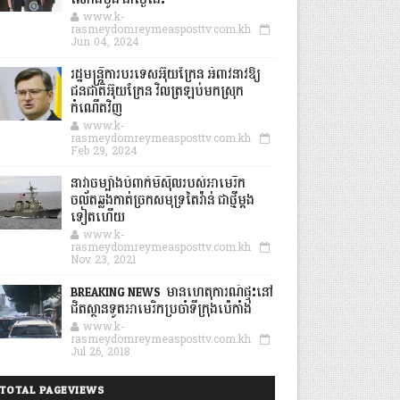
លើកដំបូង នាថ្ងៃនេះ
www.k-
rasmeydomreymeasposttv.com.kh
Jun 04, 2024
រដ្ឋមន្ត្រីការបរទេសអ៊ុយក្រែន អំពាវនាវឱ្យ
ជនជាតិអ៊ុយក្រែន វិលត្រឡប់មកស្រុក
កំណើតវិញ
www.k-
rasmeydomreymeasposttv.com.kh
Feb 29, 2024
នាវាចម្បាំងបំពាក់មីស៊ីលរបស់អាមេរិក
ចល័តឆ្លងកាត់ច្រកសមុទ្រតៃវ៉ាន់ ជាថ្មីម្តង
ទៀតហើយ
www.k-
rasmeydomreymeasposttv.com.kh
Nov 23, 2021
BREAKING NEWS: មានហេតុការណ៍ផ្ទុះនៅ
ជិតស្ថានទូតអាមេរិកប្រចាំទីក្រុងប៉េកាំង
www.k-
rasmeydomreymeasposttv.com.kh
Jul 26, 2018
TOTAL PAGEVIEWS