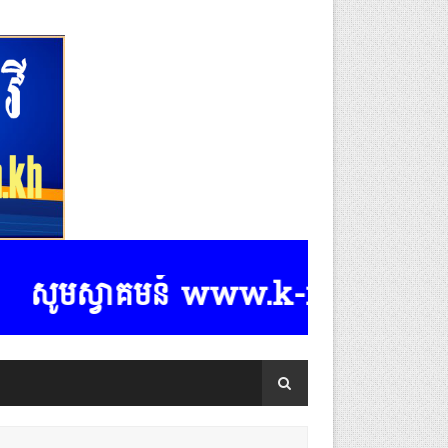
មស្វាគមន៍ www.k-rasmeydomreymeasp