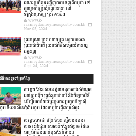
គណៈប្រតិភូអញ្ជើញចាកចេញពីកម្ពុជា ទៅ
ចូលរួមកិច្ចប្រជុំកំពូលនានា នៅ
ទីក្រុងគុនមិញ ប្រទេសចិន
www.k-
rasmeydomreymeasposttv.com.kh
Nov 05, 2024
ព្រះករុណា ព្រះមហាក្សត្រ ស្តេចយាងជា
ព្រះរាជាធិបតី ព្រះរាជពិធីសម្ពោធវិមានរដ្ឋ
ធម្មនុញ្ញ
www.k-
rasmeydomreymeasposttv.com.kh
Sept 24, 2024
ព័ត៌មានទូទៅប្រចាំថ្ងៃ
សម្តេច ម៉ែន សំអន ផ្តល់អនុសាសន៍៤ចំណុច
ដល់គ្រូបង្វឹក គ្រូជំនួយជានារី និងកីឡាការិនី
ដើម្បីយកជ័យជម្នះក្នុងការប្រកួតកីឡាស៊ី
គេម និងអាស៊ានប៉ារ៉ាហ្គេម ដែលកម្ពុជាធ្វើជាម្ចាស់ផ្ទះ
សម្ដេចតេជោ ហ៊ុន សែន ផ្ញើសារអបអរ
សាទរ និងជូនពរសាសនិកខ្មែរឥស្លាម ដែល
បញ្ចប់ពិធីអំណត់បួសខែរ៉ាម៉ាឌន