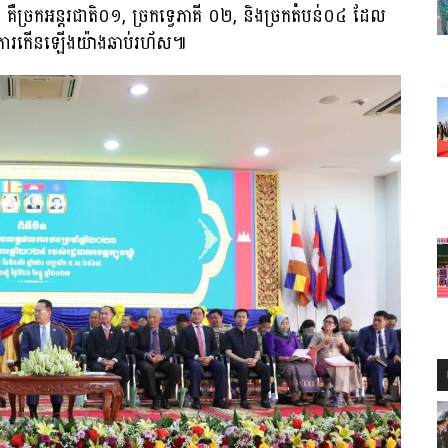
គឺច្រកអន្តរជាតិ០១, ច្រកទ្វេភាគី ០២, និងច្រកតំបន់០៤ ដែល
យមានការកើនឡើងយ៉ាងឆាប់រហ័ស៕