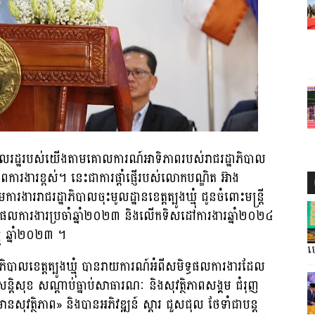
ើប្រជាពលរដ្ឋរបស់យើងតាមគោលការណ៍អាទិភាពរបស់រាជរដ្ឋាភិបាល
ការងារខ្ពស់។ នេះជាការផ្តាំផ្ញើរបស់លោកបណ្ឌិត អ៊ាង
មការងាររាជរដ្ឋាភិបាលចុះមូលដ្ឋានខេត្តត្បូងឃ្មុំ ជូនចំពោះមន្រ្តី
បលទ្ធផលការងារប្រចាំឆ្នាំ២០២៣ និងលើកទិសដៅការងារឆ្នាំ២០២៤
នូ ឆ្នាំ២០២៣ ។
ហ្
បាលខេត្តត្បូងឃ្មុំ បានរាយការណ៍អំពីសមិទ្ធផលការងារដែល
ន្តិសុខ សណ្តាប់ធ្នាប់សាធារណៈ និងសុវត្ថិភាពសង្គម ជំរុញ
សុវត្ថិភាព» និងបានអភិវឌ្ឍន៍ ស្តារ ជួសជុល ថែទាំជាបន្ត