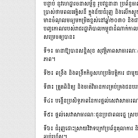
បន្ទាប់ នូវហេដ្ឋារចនាសម្ព័ន្ធ រូបវន្តនានា ប្រព័ន្ធធ
ប្រាស់ថាមពលអគ្គិសនី ក្នុងន័យជំរុញ និងលើកស្
មានចំណូលមធ្យមកម្រិតខ្ពស់នៅឆ្នាំ២០៣០ និងជ
បញ្ចកោណរបស់រាជរដ្ឋាភិបាលកម្ពុជាដំណាក់កាលទី១ 
សម្រេចឲ្យបាន៖
ទី១៖ ធានាឱ្យបានសន្តិសុខ សុវត្ថិភាពសាធារណៈសង
ភាព។
ទី២៖ ពង្រឹង និងពង្រីកកិច្ចសហប្រតិបត្តិការ ជាមួ
ទី៣៖ ត្រួតពិនិត្យ និងចាត់វិធានការគ្រប់គ្រងជនបរ
ទី៤៖ បង្កើនប្រសិទ្ធភាពនៃការផ្ដល់សេវាសាធា
ទី៥៖ ផ្ដល់សេវាសាធារណៈជូនប្រជាពលរដ្ឋ ស្របត
ទី៦៖ ជំរុញដោះស្រាយវិវាទក្រៅប្រព័ន្ធតុលាការ និ
ឆាប់រហ័ស។