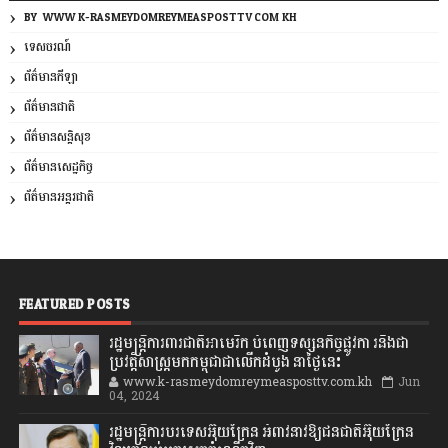
BY: WWW.K-RASMEYDOMREYMEASPOSTTV.COM.KH
ទេសចរណ៍
ព័ត៌មានកីឡា
ព័ត៌មានជាតិ
ព័ត៌មានសន្តិសុខ
ព័ត៌មានសេដ្ឋកិច្ច
ព័ត៌មានអន្តរជាតិ
FEATURED POSTS
រដ្ឋមន្រ្តីការពារជាតិអាមេរិក បំពេញទស្សនកិច្ចផ្លូវកា រនិងជា
ប្រវត្តិសាស្រ្តមកកម្ពុជាជាលើកដំបូង នាថ្ងៃនេះ
www.k-rasmeydomreymeasposttv.com.kh
Jun
04, 2024
រដ្ឋមន្ត្រីការបរទេសអ៊ុយក្រែន អំពាវនាវឱ្យជនជាតិអ៊ុយក្រែន