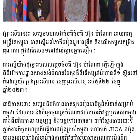
(ព្រះសីហនុ)៖ សម្តេចមហាបវរធិបតីធិបតី ហ៊ុន ម៉ាណែត នាយករដ្ឋ
មន្ត្រីនៃកម្ពុជា បានស្នើដល់ភាគីជប៉ុនជួយពង្រីក និងលើកកម្ពស់កម្រិត
គុណភាពផ្លូវជាតិលេខ១ទៅដល់ស្ពានអ្នកលឿង។
ការស្នើយ៉ាងដូច្នេះរបស់សម្ដេចធិបតី ហ៊ុន ម៉ាណែត ធ្វើឡើងក្នុង
ពិធីបើកការដ្ឋានសាង​សង់ចំណតផែកុងតឺន័រទឹកជ្រៅជំហានទី១ ស្ថិតនៅ
កំពង់ស្វយ័តក្រុង​ព្រះ​សី​ហ​នុ ខេត្តព្រះសីហនុ នាថ្ងៃទី២២ ខែធ្នូ
ឆ្នាំ២០២៣។
នាឱកាសនោះ សម្ដេចធិបតីបានចាត់ទុកជប៉ុនជាមិត្តដ៏សំខាន់សម្រាប់
កម្ពុជា ដែលបាននិងកំពុងចូលរួមចំណែកដល់ការអភិវឌ្ឍប្រទេសកម្ពុជា
តាំងពីអតីតកាល បច្ចុប្បន្ន និងបន្តទៅអនាគត។ ជាក់ស្ដែងតាមរយៈទី
ភ្នាក់ងារកិច្ចសហប្រតិបត្តិការជប៉ុនប្រចាំកម្ពុជា ហៅកាត់ JICA ជប៉ុន
បានចូលរួមយ៉ាងសំខាន់ក្នុងការអភិវឌ្ឍវិស័យសាធារណការនិងដឹក