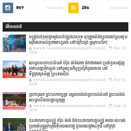
849
286
Followers
Subscribes
ព័ត៌មានជាតិ
មន្ត្រីជាន់ខ្ពស់ក្រសួងអភិវឌ្ឍន៍ជនបទ ចុះត្រួតពិនិត្យវាយតម្លៃបញ្ចប់
សុពលភាពចំនួន២គម្រោង នៅឃុំកិះចុង ស្រុកបរកែវ
www.k-rasmeydomreymeasposttv.com.kh
Nov 05,
2024
សម្តេចមហាបវរធិបតី ហ៊ុន ម៉ាណែត ដឹកនាំគណៈប្រតិភូអញ្ជើញ
ចាកចេញពីកម្ពុជា ទៅចូលរួមកិច្ចប្រជុំកំពូលនានា នៅ
ទីក្រុងគុនមិញ ប្រទេសចិន
www.k-rasmeydomreymeasposttv.com.kh
Nov 05,
2024
ព្រះករុណា ព្រះមហាក្សត្រ ស្តេចយាងជាព្រះរាជាធិបតី ព្រះរាជពិធី
សម្ពោធវិមានរដ្ឋធម្មនុញ្ញ
www.k-rasmeydomreymeasposttv.com.kh
Sept 24,
2024
ឧបនាយករដ្ឋមន្ដ្រី ហ៊ុន ម៉ានី និងឧបនាយករដ្ឋមន្ដ្រី សាយ សំអាល់
ប្រគល់បណ្ណកម្មសិទ្ធិអចលនវត្ថុ ជូនពលរដ្ឋ២៤ភូមិ នៅក្រុង