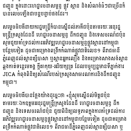
ជញ្ជូន ក្នុងនោះហេដ្ឋារចនាសម្ពន្ធ ផ្លូវ ស្ពាន និងសំណង់ធំៗជាច្រើនក៏
បានលេចឡើងជាបន្តបន្ទាប់ផងដែរ។
សម្ដេចធិបតីនាយករដ្ឋមន្ត្រីក៏បានស្នើដល់ភាគីជប៉ុនតាមរយៈអនុរដ្ឋ
មន្ត្រីក្រសួងដែនដី ហេដ្ឋារចនាសម្ពន្ធ ដឹកជញ្ជូន និងទេសចរណ៍ជប៉ុន
សូមជួយគាំទ្រដល់ការអភិវឌ្ឍហេដ្ឋារចនាសម្ពន្ធផ្លូវស្ពាននៅកម្ពុជា
បន្ថែមទៀត ដូចជាគម្រោងពង្រីកកំណាត់ផ្លូវជាតិលេខ១ ពីរាជធានី
ភ្នំពេញដល់ស្ពានត្សឹបាសា ឬស្ពានអ្នកលឿង និងគម្រោងសាងសង់ស្ពាន
ឆ្លងកាត់ទន្លេមេគង្គ ក្ដីតាកុយ-អរិយក្សត្រ ដែលបច្ចុប្បន្នមានទីភ្នាក់ងារ
JICA កំពុងពិនិត្យសំណើរបស់ក្រសួងសាធារណការនិងដឹកជញ្ជូន
កម្ពុជា។
សម្ដេចធិបតីបានថ្លែងយ៉ាងដូច្នេះថា «ខ្ញុំសូមស្នើដល់មិត្តជប៉ុន
តាមរយៈឯកឧត្តមអនុរដ្ឋមន្ត្រីក្រសួងដែនដី ហេដ្ឋារចនាសម្ពន្ធ ដឹក
ជញ្ជូន និងទេសចរណ៍ជប៉ុន ជួយពិនិត្យលទ្ធភាពក្នុងការគាំទ្រដល់ការ
អភិវឌ្ឍហេដ្ឋារចនាសម្ពន្ធផ្លូវស្ពាននៅកម្ពុជាបន្ថែមទៀត ដូចជាគម្រោង
ពង្រីកកំណាត់ផ្លូវជាតិលេខ១ ពីរាជធានីភ្នំពេញដល់ស្ពានត្សឹបាសា ឬ