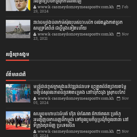
វិលត្រឡប់មកស្រុកកំណើតវិញ
www.k-rasmeydomreymeasposttv.com.kh
Feb
29, 2024
នាវាចម្បាំងបំពាក់មីស៊ីលរបស់អាមេរិក ចល័តឆ្លងកាត់ច្រក
សមុទ្រតៃវ៉ាន់ ជាថ្មីម្តងទៀតហើយ
www.k-rasmeydomreymeasposttv.com.kh
Nov
23, 2021
សន្តិសុខសង្គម
ព័ត៌មានជាតិ
មន្ត្រីជាន់ខ្ពស់ក្រសួងអភិវឌ្ឍន៍ជនបទ ចុះត្រួតពិនិត្យវាយតម្លៃ
បញ្ចប់សុពលភាពចំនួន២គម្រោង នៅឃុំកិះចុង ស្រុកបរកែវ
www.k-rasmeydomreymeasposttv.com.kh
Nov
05, 2024
សម្តេចមហាបវរធិបតី ហ៊ុន ម៉ាណែត ដឹកនាំគណៈប្រតិភូ
អញ្ជើញចាកចេញពីកម្ពុជា ទៅចូលរួមកិច្ចប្រជុំកំពូលនានា នៅ
ទីក្រុងគុនមិញ ប្រទេសចិន
www.k-rasmeydomreymeasposttv.com.kh
Nov
05, 2024