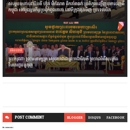
សម្តេចមហាបវរធិបតី ហ៊ុន ម៉ាណែត ដឹកនាំគណៈប្រតិភូអញ្ជើញចាកចេញពី
កម្ពុជា ទៅចូលរួមកិច្ចប្រជុំកំពូលនានា នៅទីក្រុងគុនមិញ ប្រទេសចិន
ព័ត៌មានជាតិ
ព្រះករុណា ព្រះមហាក្សត្រ ស្តេចយាងជាព្រះរាជាធិបតី ព្រះរាជពិធីសម្ពោធ
វិមានរដ្ឋធម្មនុញ្ញ
POST
COMMENT
BLOGGER
DISQUS
FACEBOOK
No comments