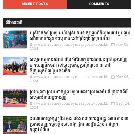
RECENT POSTS
COMMENTS
ព័ត៌មានជាតិ
មន្ត្រីជាន់ខ្ពស់ក្រសួងអភិវឌ្ឍន៍ជនបទ ចុះត្រួតពិនិត្យវាយតម្លៃបញ្ចប់
សុពលភាពចំនួន២គម្រោង នៅឃុំកិះចុង ស្រុកបរកែវ
www.k-rasmeydomreymeasposttv.com.kh
Nov 05,
2024
សម្តេចមហាបវរធិបតី ហ៊ុន ម៉ាណែត ដឹកនាំគណៈប្រតិភូអញ្ជើញ
ចាកចេញពីកម្ពុជា ទៅចូលរួមកិច្ចប្រជុំកំពូលនានា នៅ
ទីក្រុងគុនមិញ ប្រទេសចិន
www.k-rasmeydomreymeasposttv.com.kh
Nov 05,
2024
ព្រះករុណា ព្រះមហាក្សត្រ ស្តេចយាងជាព្រះរាជាធិបតី ព្រះរាជពិធី
សម្ពោធវិមានរដ្ឋធម្មនុញ្ញ
www.k-rasmeydomreymeasposttv.com.kh
Sept 24,
2024
ឧបនាយករដ្ឋមន្ដ្រី ហ៊ុន ម៉ានី និងឧបនាយករដ្ឋមន្ដ្រី សាយ សំអាល់
ប្រគល់បណ្ណកម្មសិទ្ធិអចលនវត្ថុ ជូនពលរដ្ឋ២៤ភូមិ នៅក្រុង
ឧដុង្គម៉ែជ័យ