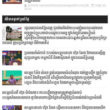
ឧដុង្គម៉ែជ័យ
www.k-rasmeydomreymeasposttv.com.kh
Sept 23,
2024
ព័ត៌មានទូទៅប្រចាំថ្ងៃ
រដ្ឋបាលរាជធានីភ្នំពេញ ជូនដំណឹងពីការបញ្ចៀសចរាចរណ៍យាន
យន្តគ្រប់ប្រភេទជាបណ្តោះអាសន្ន ក្នុងអំឡុងពេលរៀបចំ
ធ្វើមីទ្ទីងបើកយុទ្ធនាការឃោសនាបោះឆ្នោតជ្រើសរើសក្រុមប្រឹក្សា
រាជធានី ក្រុមប្រឹក្សាខណ្ឌ នីតិកាលទី៤
ប្រសាសន៍សំខាន់ៗរបស់សម្តេចតេជោ ហ៊ុន សែន ឱកាសអញ្ជើញ
ចុះជួបកម្មករ កម្មការិនី ជិត២ម៉ឺននាក់ ក្នុងរាជធានីភ្នំពេញ
សម្តេច ម៉ែន សំអន ផ្តល់អនុសាសន៍៤ចំណុច ដល់គ្រូបង្វឹក គ្រូជំនួយ
ជានារី និងកីឡាការិនី ដើម្បីយកជ័យជម្នះក្នុងការប្រកួតកីឡាស៊ី
ហ្គេម និងអាស៊ានប៉ារ៉ាហ្គេម ដែលកម្ពុជាធ្វើជាម្ចាស់ផ្ទះ
សម្តេចធិបតី ហ៊ុន ម៉ាណែត៖ ការបង្កើតយុទ្ធសាស្ត្រទាញចំណាប់
អារម្មណ៍សាធារណជន គួរតែមានការថ្លឹងថ្លែងដើម្បីកុំឱ្យប៉ះពាល់ដល់វប្បធម៌ជាតិ
សម្ដេចតេជោ ហ៊ុន សែន ផ្ញើសារអបអរសាទរ និងជូនពរសាសនិក