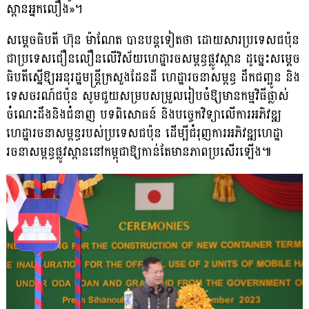
ស្ពានអ្នកលឿង»។
សម្ដេចធិបតី ហ៊ុន ម៉ាណែត បានបន្តទៀតថា ដោយសារប្រទេសជប៉ុន
ជាប្រទេសជឿនលឿនលើវិស័យហេដ្ឋារចសម្ពន្ធផ្លូវស្ពាន ដូច្នេះសម្ដេច
ធិបតីស្នើឱ្យអនុរដ្ឋមន្ត្រីក្រសួងដែនដី ហេដ្ឋារចនាសម្ពន្ធ ដឹកជញ្ជូន និង
ទេសចរណ៍ជប៉ុន សូមជួយសម្របសម្រួលរៀបចំឱ្យមានកម្មវិធីផ្លាស់
ចំណេះដឹងនិងជំនាញ បទពិសោធន៍ និងបច្ចេកវិទ្យាលើការអភិវឌ្ឍ
ហេដ្ឋារចនាសម្ពន្ធរបស់ប្រទេសជប៉ុន ដើម្បីជំរុញការអភិវឌ្ឍហេដ្ឋា
រចនាសម្ពន្ធផ្លូវស្ពាននៅកម្ពុជាឱ្យកាន់តែមានភាពប្រសើរឡើង៕