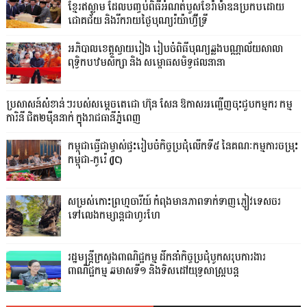
ខ្មែរឥស្លាម ដែលបញ្ចប់ពិធីអំណត់បួសខែរ៉ាម៉ាឌនប្រកបដោយ
ជោគជ័យ និងរីករាយថ្ងៃបុណ្យរ៉យ៉ាហ៊្វីទ្រី
អភិបាលខេត្តស្វាយរៀង រៀបចំពិធីបុណ្យឆ្លងបណ្ណាល័យសាលា
ពុទ្ធិកបឋមសិក្សា និង សម្ពោធសមិទ្ធផលនានា
ប្រសាសន៍សំខាន់ៗរបស់សម្តេចតេជោ ហ៊ុន សែន ឱកាសអញ្ជើញចុះជួបកម្មករ កម្ម
ការិនី ជិត២ម៉ឺននាក់ ក្នុងរាជធានីភ្នំពេញ
កម្ពុជាធ្វើជាម្ចាស់ផ្ទះរៀបចំកិច្ចប្រជុំលើកទី៥ នៃគណៈកម្មការចម្រុះ
កម្ពុជា-កូរ៉េ (JC)
សម្រស់កោះព្រហ្មចារីយ៍ កំពុងមានភាពទាក់ទាញភ្ញៀវទេសចរ
ទៅលេងកម្សាន្តជាហូរហែ
រដ្ឋមន្ត្រីក្រសួងពាណិជ្ជកម្ម ដឹកនាំកិច្ចប្រជុំបូកសរុបការងារ
ពាណិជ្ជកម្ម ឆមាសទី១ និងទិសដៅយុទ្ធសាស្រ្តបន្ត