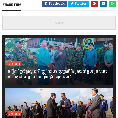
Facebook
Twitter
SHARE THIS
ព័ត៌មានជាតិ
មន្ត្រីជាន់ខ្ពស់ក្រសួងអភិវឌ្ឍន៍ជនបទ ចុះត្រួតពិនិត្យវាយតម្លៃបញ្ចប់សុពល
ភាពចំនួន២គម្រោង នៅឃុំកិះចុង ស្រុកបរកែវ
ព័ត៌មានជាតិ