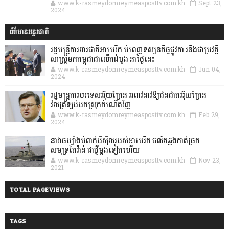
www.k-rasmeydomreymeasposttv.com.kh
Sept 23,
2024
ព័ត៌មានអន្តរជាតិ
រដ្ឋមន្រ្តីការពារជាតិអាមេរិក បំពេញទស្សនកិច្ចផ្លូវកា រនិងជាប្រវត្តិ
សាស្រ្តមកកម្ពុជាជាលើកដំបូង នាថ្ងៃនេះ
www.k-rasmeydomreymeasposttv.com.kh
Jun 04,
2024
រដ្ឋមន្ត្រីការបរទេសអ៊ុយក្រែន អំពាវនាវឱ្យជនជាតិអ៊ុយក្រែន
វិលត្រឡប់មកស្រុកកំណើតវិញ
www.k-rasmeydomreymeasposttv.com.kh
Feb 29,
2024
នាវាចម្បាំងបំពាក់មីស៊ីលរបស់អាមេរិក ចល័តឆ្លងកាត់ច្រក
សមុទ្រតៃវ៉ាន់ ជាថ្មីម្តងទៀតហើយ
www.k-rasmeydomreymeasposttv.com.kh
Nov 23,
2021
TOTAL PAGEVIEWS
TAGS