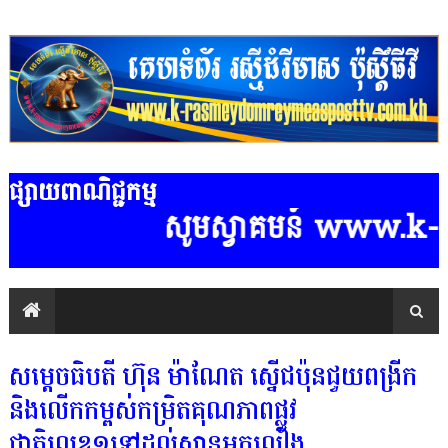
ផ្សាយពាណិជ្ជកម្ម
សូមស្វាគមន៍ www.k-rasmey
សម្តេចធិបតី ហ៊ុន ម៉ាណែត ស្នើជប៉ុនជួយពង្រីក
និងលើកកម្ពស់កម្រិតគុណភាពផ្លូវ
ជាតិលេខ១ទៅដល់ស្ពានអ្នកលឿង