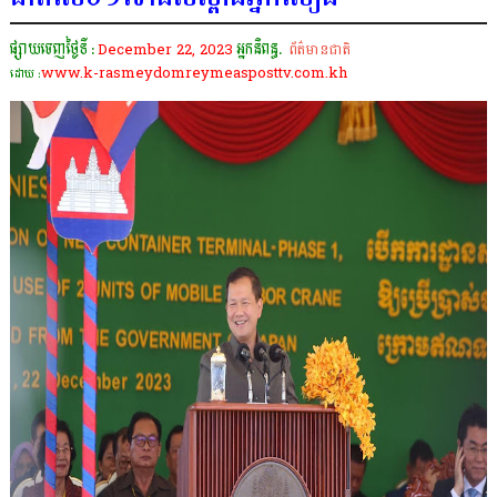
ផ្សាយចេញថ្ងៃទី :
December 22, 2023
អ្នកនិពន្ធ.
ព័ត៌មានជាតិ
www.k-rasmeydomreymeasposttv.com.kh
ដោយ :