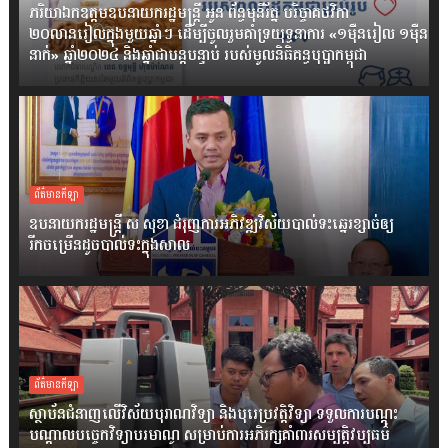
ភរិយាឯកឧត្តមឧបនាយករដ្ឋមន្ត្រី អូន ព័ន្ធមុនីរ័ត្ន បរិច្ចាគថវិកា
២០លានរៀលក្នុងមួយឆ្នាំៗ ដើម្បីចូលរួមគាំទ្រយុទ្ធនាការ «១ម៉ឺនរៀល ១ម៉ឺន
នាក់» ឆ្នាំ២០២៤ និងឆ្នាំជាបន្តបន្ទាប់ របស់មូលនិធិគន្ធបុប្ផាកម្ពុជា
ព័ត៌មានកីឡា
ឧបនាយករដ្ឋមន្ដ្រី ស សុខា ជំរុញការអភិវឌ្ឍវិស័យបាល់ទះឆ្នេរខ្សាច់ឲ្យ
រីកចម្រើនដូចបាល់ទះក្នុងសាល
ព័ត៌មានកីឡា
ស្ថាប័នជំនាញលើវិស័យបុរាណវិទ្យា និងបុរេប្រវតិ្តវិទ្យា ទទួលការបណ្តុះ
បណ្តាលបច្ចេកវិទ្យាបរមាណូ សម្រាប់ការអភិរក្សគាំពារសម្បត្តិវប្បធម៌