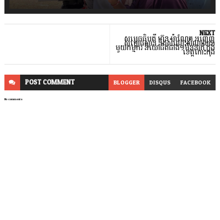
NEXT
សម្តេចធិបតី ហ៊ុន ម៉ាណែត អញ្ជើញ
សម្ពោធស្ពាន និងសំណេះសំណាលជា
មួយកម្មករ និយោជិតជាង១ម៉ឺននាក់ ក្នុង
ខេត្តកោះកុង
POST
COMMENT
BLOGGER
DISQUS
FACEBOOK
No comments