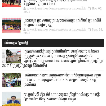
ទីក្រុងគុនមិញ ប្រទេសចិន
www.k-rasmeydomreymeasposttv.com.kh
Nov 05,
2024
ព្រះករុណា ព្រះមហាក្សត្រ ស្តេចយាងជាព្រះរាជាធិបតី ព្រះរាជពិធី
សម្ពោធវិមានរដ្ឋធម្មនុញ្ញ
www.k-rasmeydomreymeasposttv.com.kh
Sept 24,
2024
ព័ត៌មានទូទៅប្រចាំថ្ងៃ
រដ្ឋបាលរាជធានីភ្នំពេញ ជូនដំណឹងពីការបញ្ចៀសចរាចរណ៍យាន
យន្តគ្រប់ប្រភេទជាបណ្តោះអាសន្ន ក្នុងអំឡុងពេលរៀបចំ
ធ្វើមីទ្ទីងបើកយុទ្ធនាការឃោសនាបោះឆ្នោតជ្រើសរើសក្រុមប្រឹក្សា
រាជធានី ក្រុមប្រឹក្សាខណ្ឌ នីតិកាលទី៤
ប្រជាពលរដ្ឋរងគ្រោះដោយសារខ្យល់កន្ត្រាក់ចំនួន៧គ្រួសារ ទទួល
បានអំណោយមនុស្សធម៌ពីសាខាកាកបាទក្រហមកម្ពុជា ខេត្ត
ព្រះសីហនុ
សម្តេចធិបតី ហ៊ុន ម៉ាណែត ចេញអនុក្រឹត្យតែងតាំងប្រធានមន្ទីរ
ប្រៃសណីយ៍ និងទូរគមនាគមន៍ចំនួន ២២រូប