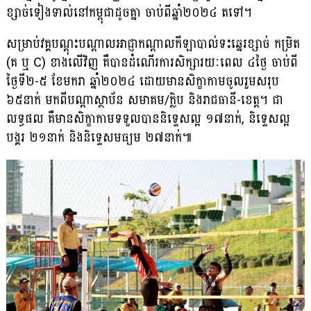
ខ្សាច់ទៀងទាល់នៅកម្ពុជាដូចគ្នា ចាប់ពីឆ្នាំ២០២៤ តទៅ។
សម្រាប់វគ្គបណ្តុះបណ្តាលអាជ្ញាកណ្តាលកីឡាបាល់ទះឆ្នេរខ្សាច់ កម្រិត
(គ ឬ C) ខាងលើវិញ គឺបានដំណើរការសិក្សារយៈពេល ៤ថ្ងៃ ចាប់ពី
ថ្ងៃទី២-៥ ខែមករា ឆ្នាំ២០២៤ ដោយមានសិក្ខាកាមចូលរួមសរុប
៦៥នាក់ មកពីបណ្ដាស្ថាប័ន សមាគម/ក្លិប និងរាជធានី-ខេត្ត។ ជា
លទ្ធផល គឺមានសិក្ខាកាមទទួលបាននិទ្ទេសល្អ ១៧នាក់, និទ្ទេសល្អ
បង្គរ ២១នាក់ និងនិទ្ទេសមធ្យម ២៧នាក់៕