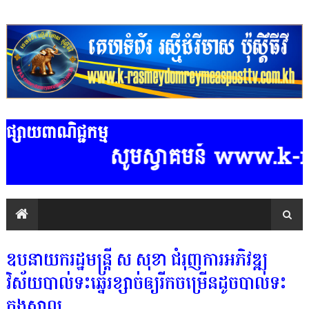
ផ្សាយពាណិជ្ជកម្ម
សូមស្វាគមន៍ www.k-rasmey
ឧបនាយករដ្ឋមន្ដ្រី ស សុខា ជំរុញការអភិវឌ្ឍ
វិស័យបាល់ទះឆ្នេរខ្សាច់ឲ្យរីកចម្រើនដូចបាល់ទះ
ក្នុងសាល