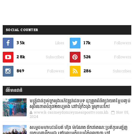
SOCIAL COUNTER
3.5k
1.7k
Likes
Followers
2.8k
524
Subscribes
Followers
849
286
Followers
Subscribes
ព័ត៌មានជាតិ
មន្ត្រីជាន់ខ្ពស់ក្រសួងអភិវឌ្ឍន៍ជនបទ ចុះត្រួតពិនិត្យវាយតម្លៃបញ្ចប់
សុពលភាពចំនួន២គម្រោង នៅឃុំកិះចុង ស្រុកបរកែវ
www.k-rasmeydomreymeasposttv.com.kh
Nov 05,
2024
សម្តេចមហាបវរធិបតី ហ៊ុន ម៉ាណែត ដឹកនាំគណៈប្រតិភូអញ្ជើញ
ចាកចេញពីកម្ពុជា ទៅចូលរួមកិច្ចប្រជុំកំពូលនានា នៅ