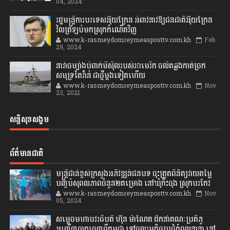
04, 2024
រដ្ឋមន្ត្រីការបរទេសអ៊ុយក្រែន អំពាវនាវឱ្យជនជាតិអ៊ុយក្រែន
វិលត្រឡប់មកស្រុកកំណើតវិញ
www.k-rasmeydomreymeasposttv.com.kh
Feb
29, 2024
នាវាចម្បាំងបំពាក់មីស៊ីលរបស់អាមេរិក ចល័តឆ្លងកាត់ច្រក
សមុទ្រតៃវ៉ាន់ ជាថ្មីម្តងទៀតហើយ
www.k-rasmeydomreymeasposttv.com.kh
Nov
23, 2021
សន្តិសុខសង្គម
ព័ត៌មានជាតិ
មន្ត្រីជាន់ខ្ពស់ក្រសួងអភិវឌ្ឍន៍ជនបទ ចុះត្រួតពិនិត្យវាយតម្លៃ
បញ្ចប់សុពលភាពចំនួន២គម្រោង នៅឃុំកិះចុង ស្រុកបរកែវ
www.k-rasmeydomreymeasposttv.com.kh
Nov
05, 2024
សម្តេចមហាបវរធិបតី ហ៊ុន ម៉ាណែត ដឹកនាំគណៈប្រតិភូ
អញ្ជើញចាកចេញពីកម្ពុជា ទៅចូលរួមកិច្ចប្រជុំកំពូលនានា នៅ