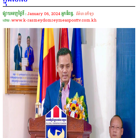
ផ្សាយចេញថ្ងៃទី :
January 06, 2024
អ្នកនិពន្ធ.
ព័ត៌មានកីឡា
www.k-rasmeydomreymeasposttv.com.kh
ដោយ :