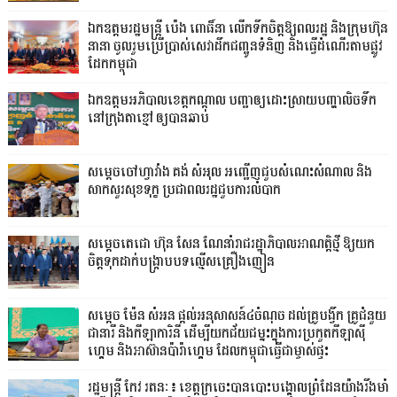
ឯកឧត្តមរដ្ឋមន្ត្រី ប៉េង ពោធិ៍នា លើកទឹកចិត្តឱ្យពលរដ្ឋ និងក្រុមហ៊ុន
នានា ចូលរួមប្រើប្រាស់សេវាដឹកជញ្ជូនទំនិញ និងធ្វើដំណើរតាមផ្លូវ
ដែកកម្ពុជា
ឯកឧត្តមអភិបាលខេត្តកណ្ដាល បញ្ជាឲ្យដោះស្រាយបញ្ហាលិចទឹក
នៅក្រុងតាខ្មៅ ឲ្យបានឆាប់
សម្តេចចៅហ្វាវាំង គង់ សំអុល អញ្ជើញជួបសំណេះសំណាល និង
សាកសួរសុខទុក្ខ ប្រជាពលរដ្ឋជួបការលំបាក
សម្តេចតេជោ ហ៊ុន សែន ណែនាំរាជរដ្ឋាភិបាលអាណត្តិថ្មី ឱ្យយក
ចិត្តទុកដាក់បង្ក្រាបបទល្មើសគ្រឿងញៀន
សម្តេច ម៉ែន សំអន ផ្តល់អនុសាសន៍៤ចំណុច ដល់គ្រូបង្វឹក គ្រូជំនួយ
ជានារី និងកីឡាការិនី ដើម្បីយកជ័យជម្នះក្នុងការប្រកួតកីឡាស៊ី
ហ្គេម និងអាស៊ានប៉ារ៉ាហ្គេម ដែលកម្ពុជាធ្វើជាម្ចាស់ផ្ទះ
រដ្ឋមន្ត្រី កែវ រតនៈ៖ ខេត្តក្រចេះបានបោះបង្គោលព្រំដែនយ៉ាងរឹងមាំ