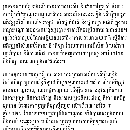
ប្រធានសហព័ន្ធខាងលើ បានកោតសរសើរ និងវាយតម្លៃខ្ពស់ ចំពោះ
ការរៀបចំវគ្គបណ្ដុះបណ្ដាលដ៏មានសារៈសំខាន់នេះឡើង ដើម្បីចូលរួម
អភិវឌ្ឍន៍វិស័យបាល់ទះកម្ពុជា ទាំងថ្នាក់ជាតិ និងថ្នាក់ក្រោមជាតិ ក្នុងការ
បណ្ដុះបណ្ដាលធនធានមនុស្សឆ្ពោះទៅការរីកចម្រើននាពេលខាងមុខ។
វគ្គនេះក៏បានរួមចំណែកឆ្លើយតបទៅនឹងគោលនយោបាយជាតិ ស្ដីពីការ
អភិវឌ្ឍន៍វិស័យអប់រំកាយ និងកីឡា ដែលជាការងារដ៏សំខាន់របស់រាជ
រដ្ឋាភិបាល នីតិកាលទី៧ បានដាក់ចេញតាមរយៈក្រសួងអប់រំ យុវជន
និងកីឡា នាពេលកន្លងទៅផងដែរ។
លោកឧបនាយករដ្ឋមន្ដ្រី ស សុខា មានប្រសាសន៍ថា ដើម្បីពង្រឹង
វិស័យកីឡា ឬសហព័ន្ធកីឡាជាតិឲ្យទទួលបានជោគជ័យ ចាំបាច់ក៏ត្រូវ
មានការបណ្ដុះបណ្ដាលអាជ្ញាកណ្ដាល ដើម្បីធានាបាននូវសុក្រឹតភាព
នៃការប្រកួត និងការអភិវឌ្ឍ ពិសេសសម្រួចទិសដៅបន្ដ គឺការយកចិត្ត
ទុកដាក់ ចំពោះការប្រកួតកីឡាស៊ីហ្គេម លើកទី៣៣ នៅថៃ នា
ឆ្នាំ២០២៥ ដែលទាមទារត្រូវពង្រឹងសមត្ថភាព ទាំងបាល់ទះក្នុងសាល
និងបាល់ទះឆ្នេរខ្សាច់ ជាពិសេសត្រូវផ្ដោតការយកចិត្តទុកដាក់ខ្ពស់
លើការពង្រឹងស្មារតីកីឡាករ-កីឡាការិនី។