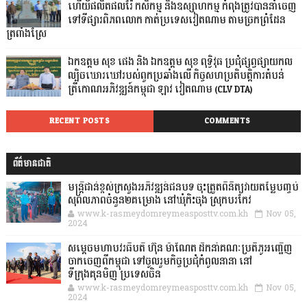
ហើយផលិតផលរ៉ែ កសិកម្ម និងឧស្សាហកម្ម កំពុងត្រូវបាននាំចេញ
ទៅទីផ្សារពិភពលោក កាត់ប្រទេសវៀតណាម តាមច្រកព្រំដែន
ត្រពាំងស្រែ
ឯកឧត្តម សុខ ផេង និង ឯកឧត្តម សុខ ពុទ្ធិវុធ ប្រជុំផ្សព្វផ្សាយកល
ល្បិចឃោរឃៅរបស់ពួកប្រឆាំងលើ កិច្ចសហប្រតិបត្តិការតំបន់
ត្រីកោណអភិវឌ្ឍន៍កម្ពុជា ឡាវ វៀតណាម (CLV DTA)
RECENT POSTS
COMMENTS
ព័ត៌មានជាតិ
មន្ត្រីជាន់ខ្ពស់ក្រសួងអភិវឌ្ឍន៍ជនបទ ចុះត្រួតពិនិត្យវាយតម្លៃបញ្ចប់
សុពលភាពចំនួន២គម្រោង នៅឃុំកិះចុង ស្រុកបរកែវ
www.k-rasmeydomreymeasposttv.com.kh
Nov 05,
2024
សម្តេចមហាបវរធិបតី ហ៊ុន ម៉ាណែត ដឹកនាំគណៈប្រតិភូអញ្ជើញ
ចាកចេញពីកម្ពុជា ទៅចូលរួមកិច្ចប្រជុំកំពូលនានា នៅ
ទីក្រុងគុនមិញ ប្រទេសចិន
www.k-rasmeydomreymeasposttv.com.kh
Nov 05,
2024