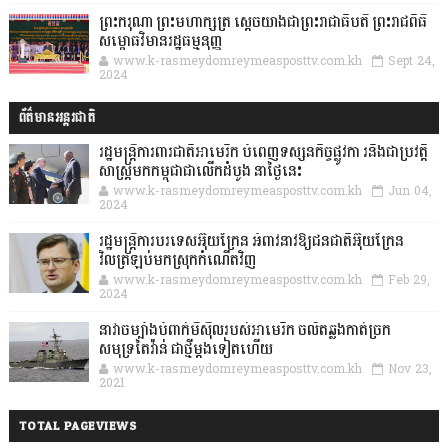
ព្រះករុណា ព្រះមហាក្សត្រ ស្តេចយាងជាព្រះរាជាធិបតី ព្រះរាជពិធី
សម្ពោធវិមានរដ្ឋធម្មនុញ្ញ
www.k-rasmeydomreymeasposttv.com.kh
Sept 24,
2024
ព័ត៌មានអន្តរជាតិ
រដ្ឋមន្រ្តីការពារជាតិអាមេរិក បំពេញទស្សនកិច្ចផ្លូវកា រនិងជាប្រវត្តិ
សាស្រ្តមកកម្ពុជាជាលើកដំបូង នាថ្ងៃនេះ
www.k-rasmeydomreymeasposttv.com.kh
Jun 04,
2024
រដ្ឋមន្ត្រីការបរទេសអ៊ុយក្រែន អំពាវនាវឱ្យជនជាតិអ៊ុយក្រែន
វិលត្រឡប់មកស្រុកកំណើតវិញ
www.k-rasmeydomreymeasposttv.com.kh
Feb 29,
2024
នាវាចម្បាំងបំពាក់មីស៊ីលរបស់អាមេរិក ចល័តឆ្លងកាត់ច្រក
សមុទ្រតៃវ៉ាន់ ជាថ្មីម្តងទៀតហើយ
www.k-rasmeydomreymeasposttv.com.kh
Nov 23,
2021
TOTAL PAGEVIEWS