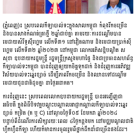
(ភ្នំពេញ)៖ ស្របពេលកីឡាបាល់ទះក្នុងសាលកម្ពុជា កំពុងរីកចម្រើន
និងបានសាងកំណត់ត្រាថ្មី ២ឆ្នាំជាប់គ្នា តាមរយៈការដណ្ដើមបាន
មេដាយសំរឹទ្ធស៊ីហ្គេម លើកទី៣១ នៅវៀតណាម និងមេដាយប្រាក់ស៊ី
ហ្គេម លើកទី៣២ ឆ្នាំ២០២៣ នៅកម្ពុជា លោកអភិសន្ដិបណ្ឌិត ស
សុខា ឧបនាយករដ្ឋមន្ដ្រី រដ្ឋមន្ដ្រីក្រសួងមហាផ្ទៃ និងជាប្រធានសហព័ន្ធ
កីឡាបាល់ទះកម្ពុជា បានជំរុញឲ្យយកចិត្តទុកដាក់ និងជំរុញការអភិវឌ្ឍ
វិស័យបាល់ទះឆ្នេរខ្សាច់ ដើម្បីភាពរីកចម្រើន និងឈានទៅដណ្ដើម
មេដាយជូនជាតិដូចគ្នា នាថ្ងៃអនាគត។
ការជំរុញនេះ ស្របពេលលោកឧបនាយករដ្ឋមន្ដ្រី បានអញ្ជើញជា
អធិបតី ក្នុងពិធីបិទវគ្គបណ្តុះបណ្តាលអាជ្ញាកណ្តាលកីឡាបាល់ទះឆ្នេរ
ខ្សាច់ កម្រិត (គ ឬ C) នៅល្ងាចថ្ងៃទី០៥ ខែមករា ឆ្នាំ២០២៤
បន្ទាប់ពីដំណើរការសិក្សារយៈពេល ៤ថ្ងៃកន្លងមក នៅមជ្ឈមណ្ឌលជាតិ
ហ្វឹកហ្វឺនកីឡា ហើយក៏មានការចូលរួមពីថ្នាក់ដឹកនាំជាច្រើនផងដែរ។