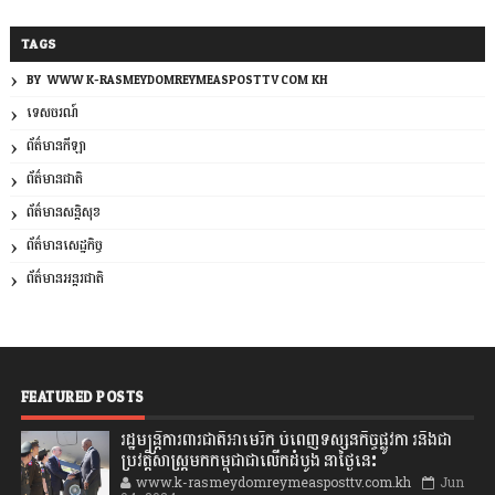
TAGS
BY: WWW.K-RASMEYDOMREYMEASPOSTTV.COM.KH
ទេសចរណ៍
ព័ត៌មានកីឡា
ព័ត៌មានជាតិ
ព័ត៌មានសន្តិសុខ
ព័ត៌មានសេដ្ឋកិច្ច
ព័ត៌មានអន្តរជាតិ
FEATURED POSTS
រដ្ឋមន្រ្តីការពារជាតិអាមេរិក បំពេញទស្សនកិច្ចផ្លូវកា រនិងជា
ប្រវត្តិសាស្រ្តមកកម្ពុជាជាលើកដំបូង នាថ្ងៃនេះ
www.k-rasmeydomreymeasposttv.com.kh
Jun