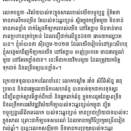
លោកបន្ដថា «វិស័យបាល់ទះក្នុងសាលរបស់យើងបច្ចុប្បន្ន ខ្ញុំគិតថា
មានភាពរីកចម្រើន តែបាល់ទះឆ្នេរខ្សាច់ ស្ថិតក្នុងកម្រិតមួយ មិនទាន់
មានភាពខ្លាំង ជាក់ស្ដែងកីឡាកររបស់យើង នៅតែខ្លាច មិនទាន់មាន
ភាពក្លាហានគ្រប់គ្រាន់ ដែលជឿជាក់លើខ្លួនឯងថា អាចយកឈ្នះគេ
បាន។ ខ្ញុំចាំបានថា ស៊ីហ្គេម-២០២៣ ដែលយើងរៀបចំនៅព្រះសីហនុ
ខ្ញុំសង្កេតឃើញកីឡាករយើង នៅតែខ្លាច ចាញ់ច្រាបគេ មានអារម្មណ៍
មួយ នៅតែគេខ្លាំងជាង។ នេះគឺជាកាយវិការមួយ ដែលត្រូវយកចិត្ត
ទុកដាក់ និងពង្រឹងឲ្យបានខ្លាំង»។
ក្រោយទទួលបានការណែនាំនេះ លោកបណ្ឌិត អាំង សិរីពិសិដ្ឋ អនុ
ប្រធាន និងជាអគ្គលេខាធិការសហព័ន្ធ បានចាត់ទុកជាការទូងស្គរ
ដើម្បីពន្ញាក់ស្មារតីថ្នាក់ដឹកនាំ និងអ្នកពាក់ព័ន្ធ ក្នុងការពួតដៃគ្នាពង្រឹង
និងពង្រីកការអភិវឌ្ឍវិស័យកីឡាបាល់ទះឆ្នេរខ្សាច់កម្ពុជា ដ្បិត
បច្ចុប្បន្នលើពិភពលោក បាល់ទះឆ្នេរខ្សាច់ មានប្រជាប្រិយជាងបាល់ទះ
ក្នុងសាល ព្រោះជាកីឡាទេសចរណ៍ ដែលមានកម្មវិធីប្រកួតច្រើនរៀង
រាល់ឆ្នាំ។ ដូច្នេះលោកសង្ឃឹមថា នឹងមានការប្រកួតបាល់ទះឆ្នេរ