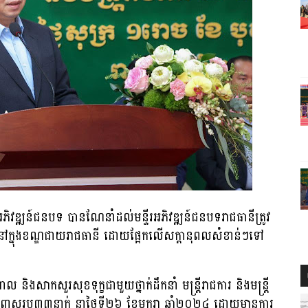
ងអភិវឌ្ឍន៍ជនបទ បានណែនាំដល់មន្ទីរអភិវឌ្ឍន៍ជនបទរាជធានីត្រូវ
រូនៅក្នុងខណ្ឌជាយរាជធានី ដោយផ្អែកលើសក្ដានុពលសំខាន់ៗទៅ
ងសាកសួរសុខទុក្ខជាមួយថ្នាក់ដឹកនាំ មន្ត្រីរាជការ និងមន្ដ្រី
ភ្នំពេញសរុប៣៣នាក់ នាថ្ងៃទី២៦ ខែមករា ឆ្នាំ២០២៤ ដោយមានការ