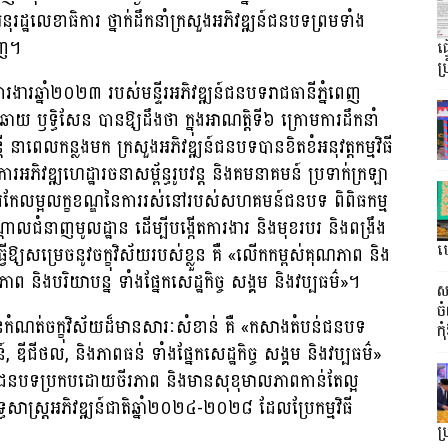
ុរដ្ឋលេខាធិការ​ ថ្នាក់ដឹកនាំក្រសួងអភិវឌ្ឍន៍ជនបទ​ព្រមទាំង
េញ។
ធ
ប្
រងារឆ្នាំ២០២៣ របស់មន្ទីរអភិវឌ្ឍន៍ជនបទរាជធានីភ្នំពេញ
 ឫទ្ធិសែន បានឱ្យដឹងថា ក្នុងអាណត្តិទី៦ ក្រោមការដឹកនាំ
 នាពេលកន្លងមក ក្រសួងអភិវឌ្ឍន៍ជនបទបានខិតខំអនុវត្តកម្មវិធី
រអភិវឌ្ឍហេដ្ឋារចនាសម្ព័ន្ធរូបវន្ត និងគមនាគមន៍ ប្រទាក់ក្រឡា
រកែលម្អលក្ខខណ្ឌនៃការរស់នៅរបស់សហគមន៍ជនបទ ពិពិធកម្ម
ាលជំនាញមូលដ្ឋាន ដើម្បីបង្កើតការងារ និងមុខរបរ និងពង្រឹង
វើឱ្យសម្រេចនូវចក្ខុវិស័យរបស់ខ្លួន គឺ «លើកកម្ពស់គុណភាព និង
ហ្
ិងបរិយាបន្ន ទាំងផ្នែកសេដ្ឋកិច្ច សង្គម និងវប្បធម៌»។
ស
ច
ានកំណត់ចក្ខុវិស័យដ៏មានសារៈសំខាន់ គឺ «កសាងតំបន់ជនបទ
កុ
៍, ឌីជីថល, និងភាពធន់ ទាំងផ្នែកសេដ្ឋកិច្ច សង្គម និងវប្បធម៌»
នៅជនបទប្រកបដោយចីរភាព និងមានសុខុមាលភាពកាន់តែល្អ
ាស្រ្ដអភិវឌ្ឍន៍ជាតិឆ្នាំ២០២៤-២០២៨ ដែលប្រែកម្មវិធី
ប