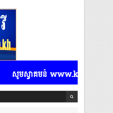
សូមស្វាគមន៍ www.k-rasmeydomreymea