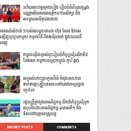
អភិបាលខេត្តស្វាយរៀង រៀបចំពិធីបុណ្យឆ្លង
បណ្ណាល័យសាលាពុទ្ធិកបឋមសិក្សា និង
សម្ពោធសមិទ្ធផលនានា
្រសាសន៍សំខាន់ៗរបស់សម្តេចតេជោ ហ៊ុន សែន ឱកាស
្ជើញចុះជួបកម្មករ កម្មការិនី ជិត២ម៉ឺននាក់ ក្នុងរាជធានី
នំពេញ
កម្ពុជាធ្វើជាម្ចាស់ផ្ទះរៀបចំកិច្ចប្រជុំលើកទី៥
នៃគណៈកម្មការចម្រុះកម្ពុជា-កូរ៉េ (JC)
សម្រស់កោះព្រហ្មចារីយ៍ កំពុងមានភាព
ទាក់ទាញភ្ញៀវទេសចរទៅលេងកម្សាន្តជា
ហូរហែ
រដ្ឋមន្ត្រីក្រសួងពាណិជ្ជកម្ម ដឹកនាំកិច្ចប្រជុំបូក
សរុបការងារពាណិជ្ជកម្ម ឆមាសទី១ និង
ទិសដៅយុទ្ធសាស្រ្តបន្ត
RECENT POSTS
COMMENTS