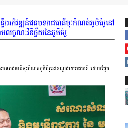
មន្ទីរអភិវឌ្ឍន៍ជនបទរាជធានីចុះកំណត់ភូមិគំរូនៅ
្ខណៈវិនិច្ឆ័យនៃភូមិគំរូ
្ឍន៍ជនបទរាជធានីចុះកំណត់ភូមិគំរូនៅខណ្ឌជាយរាជធានី ដោយផ្អែក