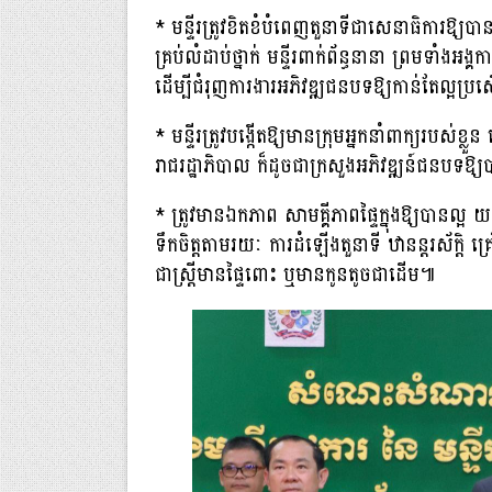
* មន្ទីរត្រូវខិតខំបំពេញតួនាទីជាសេនាធិការឱ្យប
គ្រប់លំដាប់ថ្នាក់ មន្ទីរពាក់ព័ន្ធនានា ព្រមទាំ
ដើម្បីជំរុញការងារអភិវឌ្ឍជនបទឱ្យកាន់តែល្អប្
* មន្ទីរត្រូវបង្កើតឱ្យមានក្រុមអ្នកនាំពាក្យរបស់ខ
រាជរដ្ឋាភិបាល ក៏ដូចជាក្រសួងអភិវឌ្ឍន៍ជនប
* ត្រូវមានឯកភាព សាមគ្គីភាពផ្ទៃក្នុងឱ្យបានល្អ យ
ទឹកចិត្តតាមរយៈ ការដំឡើងតួនាទី ឋានន្ដរស័ក្ដ
ជាស្រ្ដីមានផ្ទៃពោះ ឬមានកូនតូចជាដើម៕