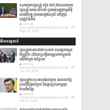
ឧបនាយករដ្ឋមន្ដ្រី ហ៊ុន ម៉ានី និងឧបនាយក
រដ្ឋមន្ដ្រី សាយ សំអាល់ ប្រគល់បណ្ណកម្មសិទ្ធិ
អចលនវត្ថុ ជូនពលរដ្ឋ២៤ភូមិ នៅក្រុង
ឧដុង្គម៉ែជ័យ
www.k-
rasmeydomreymeasposttv.com.kh
Sept 23, 2024
ព័ត៌មានអន្តរជាតិ
រដ្ឋមន្រ្តីការពារជាតិអាមេរិក បំពេញទស្សន
កិច្ចផ្លូវកា រនិងជាប្រវត្តិសាស្រ្តមកកម្ពុជាជា
លើកដំបូង នាថ្ងៃនេះ
www.k-
rasmeydomreymeasposttv.com.kh
Jun 04, 2024
រដ្ឋមន្ត្រីការបរទេសអ៊ុយក្រែន អំពាវនាវឱ្យ
ជនជាតិអ៊ុយក្រែន វិលត្រឡប់មកស្រុក
កំណើតវិញ
www.k-
rasmeydomreymeasposttv.com.kh
Feb 29, 2024