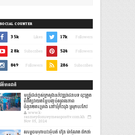
SOCIAL COUNTER
3.5k
1.7k
Likes
Followers
2.8k
524
Subscribes
Followers
849
286
Followers
Subscribes
ព័ត៌មានជាតិ
មន្ត្រីជាន់ខ្ពស់ក្រសួងអភិវឌ្ឍន៍ជនបទ ចុះត្រួត
ពិនិត្យវាយតម្លៃបញ្ចប់សុពលភាព
ចំនួន២គម្រោង នៅឃុំកិះចុង ស្រុកបរកែវ
www.k-
rasmeydomreymeasposttv.com.kh
Nov 05, 2024
សម្តេចមហាបវរធិបតី ហ៊ុន ម៉ាណែត ដឹកនាំ