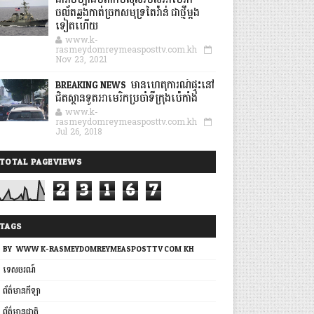
នាវាចម្បាំងបំពាក់មីស៊ីលរបស់អាមេរិក
ចល័តឆ្លងកាត់ច្រកសមុទ្រតៃវ៉ាន់ ជាថ្មីម្តង
ទៀតហើយ
www.k-
rasmeydomreymeasposttv.com.kh
Nov 23, 2021
BREAKING NEWS: មានហេតុការណ៍ផ្ទុះនៅ
ជិតស្ថានទូតអាមេរិកប្រចាំទីក្រុងប៉េកាំង
www.k-
rasmeydomreymeasposttv.com.kh
Jul 26, 2018
TOTAL PAGEVIEWS
2
3
1
6
7
TAGS
BY: WWW.K-RASMEYDOMREYMEASPOSTTV.COM.KH
ទេសចរណ៍
ព័ត៌មានកីឡា
ព័ត៌មានជាតិ