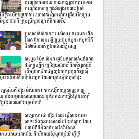
បញ្ចៀសចរាចរណ៍យានយន្តគ្រប់ប្រភេទជា
បណ្តោះអាសន្ន ក្នុងអំឡុងពេលរៀបចំ
្វើមីទ្ទីងបើកយុទ្ធនាការឃោសនាបោះឆ្នោតជ្រើសរើសក្រុម
រឹក្សារាជធានី ក្រុមប្រឹក្សាខណ្ឌ នីតិកាលទី៤
ប្រសាសន៍សំខាន់ៗរបស់សម្តេចតេជោ ហ៊ុន
សែន ឱកាសអញ្ជើញចុះជួបកម្មករ កម្មការិនី
ជិត២ម៉ឺននាក់ ក្នុងរាជធានីភ្នំពេញ
សម្តេច ម៉ែន សំអន ផ្តល់អនុសាសន៍៤ចំណុច
ដល់គ្រូបង្វឹក គ្រូជំនួយជានារី និងកីឡាការិនី
ដើម្បីយកជ័យជម្នះក្នុងការប្រកួតកីឡាស៊ី
គេម និងអាស៊ានប៉ារ៉ាហ្គេម ដែលកម្ពុជាធ្វើជាម្ចាស់ផ្ទះ
ម្តេចធិបតី ហ៊ុន ម៉ាណែត៖ ការបង្កើតយុទ្ធសាស្ត្រទាញ
ំណាប់អារម្មណ៍សាធារណជន គួរតែមានការថ្លឹងថ្លែងដើម្បី
ំឱ្យប៉ះពាល់ដល់វប្បធម៌ជាតិ
សម្ដេចតេជោ ហ៊ុន សែន ផ្ញើសារអបអរ
សាទរ និងជូនពរសាសនិកខ្មែរឥស្លាម ដែល
បញ្ចប់ពិធីអំណត់បួសខែរ៉ាម៉ាឌន
្រកបដោយជោគជ័យ និងរីករាយថ្ងៃបុណ្យរ៉យ៉ាហ៊្វីទ្រី