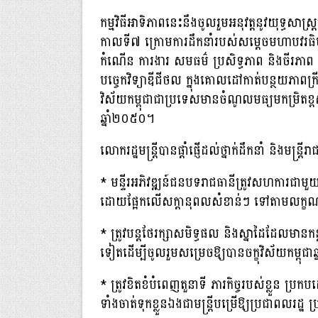
កម្មវិធីអាទិភាពនេះនឹងចូលរួមអនុវត្តនូវយុទ្ធសាស
កាលទី៧ ក្រោមការដឹកនាំរបស់សម្ដេចមហាបវរធិបត
កំណើន ការងារ សមធម៌ ប្រសិទ្ធភាព និងចីរភាព ដោយ
បច្ចេកវិទ្យាឌីជីថល ក្នុងគោលដៅកាត់បន្ថយភាពក្រី
វិស័យកម្ពុជាជាប្រទេសមានចំណូលមធ្យមកម្រិតខ
ឆ្នាំ២០៥០។
លោករដ្ឋមន្រ្ដីបានផ្ដាំផ្ញើដល់ថ្នាក់ដឹកនាំ និងមន្
* មន្ទីរអភិវឌ្ឍន៍ជនបទរាជធានីត្រូវសហការជាមួយអ
ដោយផ្អែកលើសក្ដានុពលសំខាន់ៗ ទៅតាមលក្ខណៈវិន
* ត្រូវបន្ដថែរក្សាសមិទ្ធផល និងស្នាដៃដែលមានកន្
ទៀតដើម្បីចូលរួមសម្រេចឱ្យបានចក្ខុវិស័យកម្ពុជ
* ត្រូវខិតខំបំពេញតួនាទី ភារកិច្ចរបស់ខ្លួន ប្រក
ទាំងចាត់ទុកខ្លួនឯងជាមន្ដ្រីបម្រើឱ្យប្រជាពលរដ