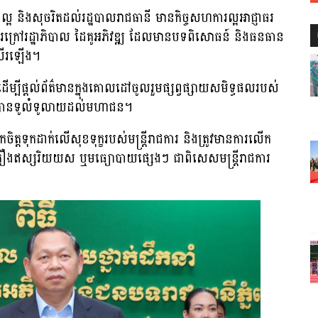
ានល្អ និងសុចរិតដល់រដ្ឋបាលរាជធានី មានកិច្ចសហការល្អអាជ្ញាធរ
ងអង្គការក្រៅរដ្ឋាភិបាល ដៃគូអភិវឌ្ឍ ដែលមានបទពិសោធន៍ និងធនធាន
រសើរឡើង។
្លួន ដើម្បីផ្ដល់ព័ត៌មានក្នុងគោលដៅចូលរួមផ្សព្វផ្សាយសមិទ្ធផលរបស់
ទឱ្យបានទូលំទូលាយដល់មហាជន។
កចិត្តទុកដាក់លើសុខទុក្ខរបស់មន្រ្ដីរាជការ និងត្រូវមានការលើក
ិ គ្រឿងឥស្សរិយយស ឬមធ្យោបាយផ្សេងៗ ជាពិសេសមន្ដ្រីរាជការ