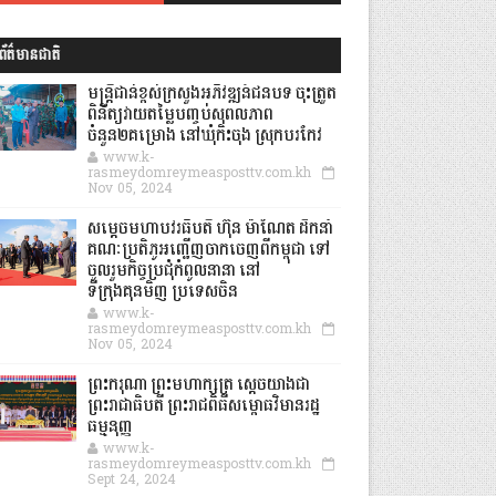
ព័ត៌មានជាតិ
មន្ត្រីជាន់ខ្ពស់ក្រសួងអភិវឌ្ឍន៍ជនបទ ចុះត្រួត
ពិនិត្យវាយតម្លៃបញ្ចប់សុពលភាព
ចំនួន២គម្រោង នៅឃុំកិះចុង ស្រុកបរកែវ
www.k-
rasmeydomreymeasposttv.com.kh
Nov 05, 2024
សម្តេចមហាបវរធិបតី ហ៊ុន ម៉ាណែត ដឹកនាំ
គណៈប្រតិភូអញ្ជើញចាកចេញពីកម្ពុជា ទៅ
ចូលរួមកិច្ចប្រជុំកំពូលនានា នៅ
ទីក្រុងគុនមិញ ប្រទេសចិន
www.k-
rasmeydomreymeasposttv.com.kh
Nov 05, 2024
ព្រះករុណា ព្រះមហាក្សត្រ ស្តេចយាងជា
ព្រះរាជាធិបតី ព្រះរាជពិធីសម្ពោធវិមានរដ្ឋ
ធម្មនុញ្ញ
www.k-
rasmeydomreymeasposttv.com.kh
Sept 24, 2024