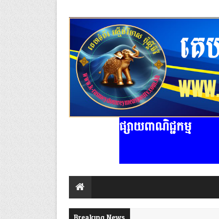
ផ្សាយពាណិជ្ជកម្ម
Breaking News