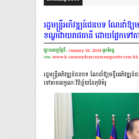
រដ្ឋមន្ត្រីអភិវឌ្ឍន៍ជនបទ ណែនាំឱ្យ
ខណ្ឌជាយរាជធានី ដោយផ្អែកទៅតាមលក
ផ្សាយចេញថ្ងៃទី :
January 26, 2024
អ្នកនិពន្ធ.
www.k-rasmeydomreymeasposttv.com.kh
ដោយ :
រដ្ឋមន្ត្រីអភិវឌ្ឍន៍ជនបទ ណែនាំឱ្យមន្ទីរអភិវឌ
ទៅតាមលក្ខណៈវិនិច្ឆ័យនៃភូមិគំរូ