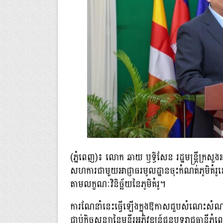
(ភ្នំពេញ)៖ លោក ឆាយ ឫទ្ធិសែន រដ្ឋមន្ត្រីក្រសួ
សហការជាមួយអាជ្ញាធរមូលដ្ឋានចុះកំណត់ភូមិគំ
តាមលក្ខណៈវិនិច្ឆ័យនៃភូមិគំរូ។
ការណែនាំនេះធ្វើឡើងក្នុងឱកាសជួបសំណេះសំណាល និ
ជាប់កិច្ចសន្យានៃមន្ទីរអភិវឌ្ឍន៍ជនបទរាជធានី