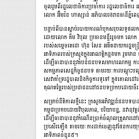
ចូលរួមពីរដ្ឋលេខាធិការប្រចាំការ រដ្ឋលេខាធិការ អន
លោក អ៊ីមរ៉ន ហាស្សាន់ អភិបាលរងរាជធានីភ្នំព
បន្ទាប់ពីបានស្ដាប់របាយការណ៍បូកសរុបលទ្ធផលកា
ដោយលោក គឹម វិបុល ប្រធានមន្ទីររួចមក លោក ឆាយ
របស់សម្តេចតេជោ ហ៊ុន សែន អតីតនាយករដ្ឋមន្ដ្រី
អាទិភាពរបស់ក្រសួងក្នុងអាណត្តិកន្លងមក រួមមាន កា
ដើម្បីធានាបាននូវតំបន់ជនបទសមាហរណកម្ម កា
សកម្មភាពសេដ្ឋកិច្ចជនបទ តាមរយៈការបណ្តុះបណ្ដ
សេវាគាំទ្ររដ្ឋបាលនិងកិច្ចការទូទៅ ក្នុងគោលដៅធ្
គុណតម្លៃរបស់ប្រជាជននៅជនបទប្រកបដោយចីរភាព ន
សម្រាប់នីតិកាលថ្មីនេះ ក្រសួងអភិវឌ្ឍន៍ជនបទប
កម្ពុជាប្រកបដោយវិបុលភាព, បរិយាបន្ន, នវានុវត្តន
ដើម្បីធានាបាននូវកំណើនប្រាក់ចំណូលគ្រួសារ
ប្រសើរឡើង តាមរយៈការដាក់ចេញនូវផែនការយុទ្ធស
អាទិភាពចំនួន៥។