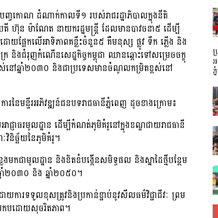
្រ្ដបញ្ចកោណ ដំណាក់កាលទី១ របស់រាជរដ្ឋាភិបាលក្នុងនីតិ
ី ហ៊ុន ម៉ាណែត នាយករដ្ឋមន្ដ្រី ដែលមានបាវចនា៥ ដើម្បី
ផ្អែកលើអាទិភាពគន្លឹះចំនួន៥ គឺមនុស្ស ផ្លូវ ទឹក ភ្លើង និង
ប
ក្រ និងជំរុញកំណើនសេដ្ឋកិច្ចកម្ពុជា ឈានឆ្ពោះទៅសម្រេចចក្ខុ
អញ
្ពស់នៅឆ្នាំ២០៣០ និងជាប្រទេសមានចំណូលកម្រិតខ្ពស់នៅ
ភ្
ត្រីរាជការនៃមន្ទីរអភិវឌ្ឍន៍ជនបទរាជធានីភ្នំពេញ ដូចខាងក្រោម៖
ាជ្ញាធរមូលដ្ឋាន ដើម្បីកំណត់ភូមិគំរូនៅក្នុងខណ្ឌជាយរាជធានី
ិច្ឆ័យនៃភូមិគំរូ។
លងមកជាមូលដ្ឋាន និងខិតខំបង្កើនសមិទ្ធផល និងស្នាដៃថ្មីបន្ថែម
ាឆ្នាំ២០៣០ និង ឆ្នាំ២០៥០។
បដោយការទទួលខុសត្រូវនិងប្រកាន់ខ្ជាប់នូវសីលធម៌វិជ្ជាជីវៈ ព្រម
្ឋ ប្រកបដោយសុចរិតភាព។