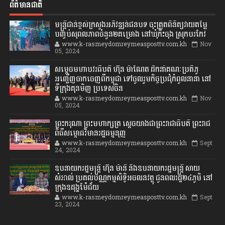
ព័ត៌មានជាតិ
មន្ត្រីជាន់ខ្ពស់ក្រសួងអភិវឌ្ឍន៍ជនបទ ចុះត្រួតពិនិត្យវាយតម្លៃ
បញ្ចប់សុពលភាពចំនួន២គម្រោង នៅឃុំកិះចុង ស្រុកបរកែវ
www.k-rasmeydomreymeasposttv.com.kh
Nov
05, 2024
សម្តេចមហាបវរធិបតី ហ៊ុន ម៉ាណែត ដឹកនាំគណៈប្រតិភូ
អញ្ជើញចាកចេញពីកម្ពុជា ទៅចូលរួមកិច្ចប្រជុំកំពូលនានា នៅ
ទីក្រុងគុនមិញ ប្រទេសចិន
www.k-rasmeydomreymeasposttv.com.kh
Nov
05, 2024
ព្រះករុណា ព្រះមហាក្សត្រ ស្តេចយាងជាព្រះរាជាធិបតី ព្រះរាជ
ពិធីសម្ពោធវិមានរដ្ឋធម្មនុញ្ញ
www.k-rasmeydomreymeasposttv.com.kh
Sept
24, 2024
ឧបនាយករដ្ឋមន្ដ្រី ហ៊ុន ម៉ានី និងឧបនាយករដ្ឋមន្ដ្រី សាយ
សំអាល់ ប្រគល់បណ្ណកម្មសិទ្ធិអចលនវត្ថុ ជូនពលរដ្ឋ២៤ភូមិ នៅ
ក្រុងឧដុង្គម៉ែជ័យ
www.k-rasmeydomreymeasposttv.com.kh
Sept
23, 2024