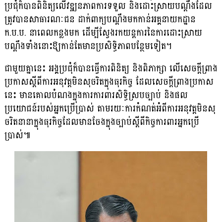
ប្រជុំក៏បានពិនិត្យលើវឌ្ឍនភាពការទទួល និងដោះស្រាយបណ្តឹងដែល
ត្រូវបានសាធារណៈជន ដាក់ពាក្យបណ្តឹងមកកាន់អគ្គនាយកដ្ឋាន
ក.ប.ប. នាពេលកន្លងមក ដើម្បីស្វែងរកយន្តការនៃការដោះស្រាយ
បណ្តឹងទាំងនោះឱ្យកាន់តែមានប្រសិទ្ធិភាពបន្ថែមទៀត។
ជាមួយគ្នានេះ អង្គប្រជុំក៏បានធ្វើការពិនិត្យ និងពិភាក្សា លើសេចក្តីព្រាង
ប្រកាសស្តីពីការអនុវត្តមិនសុចរិតក្នុងធុរកិច្ច ដែលសេចក្តីព្រាងប្រកាស
នេះ មានគោលបំណងក្នុងការការពារសិទ្ធិស្របច្បាប់ និងផល
ប្រយោជន៍របស់អ្នកប្រើប្រាស់ តាមរយៈការកំណត់អំពីការអនុវត្តមិនសុ
ចរិតនានាក្នុងធុរកិច្ចដែលមានចែងក្នុងច្បាប់ស្តីពីកិច្ចការពារអ្នកប្រើ
ប្រាស់៕