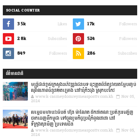
SOCIAL COUNTER
3.5k
1.7k
Likes
Followers
2.8k
524
Subscribes
Followers
849
286
Followers
Subscribes
ព័ត៌មានជាតិ
មន្ត្រីជាន់ខ្ពស់ក្រសួងអភិវឌ្ឍន៍ជនបទ ចុះត្រួតពិនិត្យវាយតម្លៃបញ្ចប់
សុពលភាពចំនួន២គម្រោង នៅឃុំកិះចុង ស្រុកបរកែវ
www.k-rasmeydomreymeasposttv.com.kh
Nov 05,
2024
សម្តេចមហាបវរធិបតី ហ៊ុន ម៉ាណែត ដឹកនាំគណៈប្រតិភូអញ្ជើញ
ចាកចេញពីកម្ពុជា ទៅចូលរួមកិច្ចប្រជុំកំពូលនានា នៅ
ទីក្រុងគុនមិញ ប្រទេសចិន
www.k-rasmeydomreymeasposttv.com.kh
Nov 05,
2024