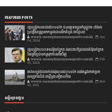
FEATURED POSTS
រដ្ឋមន្រ្តីការពារជាតិអាមេរិក បំពេញទស្សនកិច្ចផ្លូវកា រនិងជា
ប្រវត្តិសាស្រ្តមកកម្ពុជាជាលើកដំបូង នាថ្ងៃនេះ
www.k-rasmeydomreymeasposttv.com.kh
Jun
04, 2024
រដ្ឋមន្ត្រីការបរទេសអ៊ុយក្រែន អំពាវនាវឱ្យជនជាតិអ៊ុយក្រែន
វិលត្រឡប់មកស្រុកកំណើតវិញ
www.k-rasmeydomreymeasposttv.com.kh
Feb
29, 2024
នាវាចម្បាំងបំពាក់មីស៊ីលរបស់អាមេរិក ចល័តឆ្លងកាត់ច្រក
សមុទ្រតៃវ៉ាន់ ជាថ្មីម្តងទៀតហើយ
www.k-rasmeydomreymeasposttv.com.kh
Nov
23, 2021
សន្តិសុខសង្គម