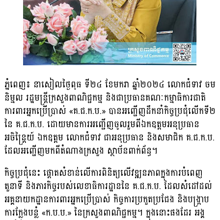
ភ្នំពេញ៖ នាសៀលថ្ងៃពុធ ទី២៤ ខែមករា ឆ្នាំ២០២៤ លោកជំទាវ ចម
និម្មល រដ្ឋមន្រ្តីក្រសួងពាណិជ្ជកម្ម និងជាប្រធានគណៈកម្មាធិការជាតិ
ការពារអ្នកប្រើប្រាស់ «គ.ជ.ក.ប.» បានអញ្ជើញដឹកនាំកិច្ចប្រជុំលើកទី២
នៃ គ.ជ.ក.ប. ដោយមានការអញ្ជើញចូលរួមពីឯកឧត្ដមអនុប្រធាន
អចិន្ត្រៃយ៍ ឯកឧត្ដម លោកជំទាវ ជាអនុប្រធាន និងសមាជិក គ.ជ.ក.ប.
ដែលអញ្ជើញមកពីតំណាងក្រសួង ស្ថាប័នពាក់ព័ន្ធ។
កិច្ចប្រជុំនេះ ផ្តោតសំខាន់លើការពិនិត្យលើវឌ្ឍនភាពក្នុងការបំពេញ
តួនាទី និងភារកិច្ចរបស់លេខាធិការដ្ឋាននៃ គ.ជ.ក.ប. ដែលសំដៅដល់
អគ្គនាយកដ្ឋានការពារអ្នកប្រើប្រាស់ កិច្ចការប្រកួតប្រជែង និងបង្រ្កាប
ការក្លែងបន្លំ «ក.ប.ប.» នៃក្រសួងពាណិជ្ជកម្ម។ ក្នុងនោះផងដែរ អង្គ