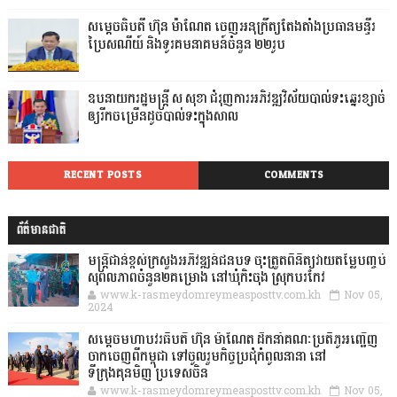
សម្តេចធិបតី ហ៊ុន ម៉ាណែត ចេញអនុក្រឹត្យតែងតាំងប្រធានមន្ទីរ
ប្រៃសណីយ៍ និងទូរគមនាគមន៍ចំនួន ២២រូប
ឧបនាយករដ្ឋមន្ដ្រី ស សុខា ជំរុញការអភិវឌ្ឍវិស័យបាល់ទះឆ្នេរខ្សាច់
ឲ្យរីកចម្រើនដូចបាល់ទះក្នុងសាល
RECENT POSTS
COMMENTS
ព័ត៌មានជាតិ
មន្ត្រីជាន់ខ្ពស់ក្រសួងអភិវឌ្ឍន៍ជនបទ ចុះត្រួតពិនិត្យវាយតម្លៃបញ្ចប់
សុពលភាពចំនួន២គម្រោង នៅឃុំកិះចុង ស្រុកបរកែវ
www.k-rasmeydomreymeasposttv.com.kh
Nov 05,
2024
សម្តេចមហាបវរធិបតី ហ៊ុន ម៉ាណែត ដឹកនាំគណៈប្រតិភូអញ្ជើញ
ចាកចេញពីកម្ពុជា ទៅចូលរួមកិច្ចប្រជុំកំពូលនានា នៅ
ទីក្រុងគុនមិញ ប្រទេសចិន
www.k-rasmeydomreymeasposttv.com.kh
Nov 05,