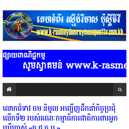
ផ្សាយពាណិជ្ជកម្ម
សូមស្វាគមន៍ www.k-rasmeydomre
លោកជំទាវ ចម និម្មល អញ្ជើញដឹកនាំកិច្ចប្រជុំ
លើកទី២ របស់គណៈកម្មាធិការជាតិការពារអ្នក
ប្រើប្រាស់ «គ.ជ.ក.ប.»