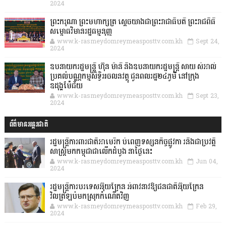
2024
ព្រះករុណា ព្រះមហាក្សត្រ ស្តេចយាងជាព្រះរាជាធិបតី ព្រះរាជពិធី
សម្ពោធវិមានរដ្ឋធម្មនុញ្ញ
www.k-rasmeydomreymeasposttv.com.kh
Sept 24,
2024
ឧបនាយករដ្ឋមន្ដ្រី ហ៊ុន ម៉ានី និងឧបនាយករដ្ឋមន្ដ្រី សាយ សំអាល់
ប្រគល់បណ្ណកម្មសិទ្ធិអចលនវត្ថុ ជូនពលរដ្ឋ២៤ភូមិ នៅក្រុង
ឧដុង្គម៉ែជ័យ
www.k-rasmeydomreymeasposttv.com.kh
Sept 23,
2024
ព័ត៌មានអន្តរជាតិ
រដ្ឋមន្រ្តីការពារជាតិអាមេរិក បំពេញទស្សនកិច្ចផ្លូវកា រនិងជាប្រវត្តិ
សាស្រ្តមកកម្ពុជាជាលើកដំបូង នាថ្ងៃនេះ
www.k-rasmeydomreymeasposttv.com.kh
Jun 04,
2024
រដ្ឋមន្ត្រីការបរទេសអ៊ុយក្រែន អំពាវនាវឱ្យជនជាតិអ៊ុយក្រែន
វិលត្រឡប់មកស្រុកកំណើតវិញ
www.k-rasmeydomreymeasposttv.com.kh
Feb 29,
2024