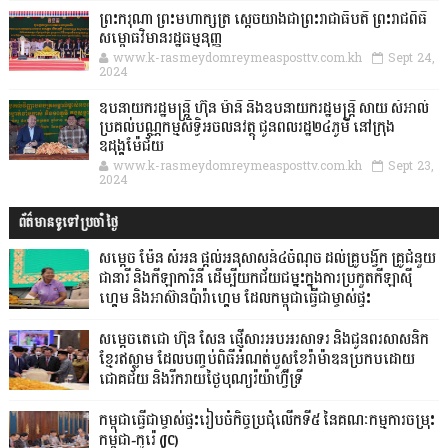
ព្រះករុណា ព្រះមហាក្សត្រ ស្តេចយាងជាព្រះរាជាធិបតី ព្រះរាជពិធី
សម្ពោធវិមានរដ្ឋធម្មនុញ្ញ
www.k-rasmeydomreymeasposttv.com.kh
Sept 24,
2024
ឧបនាយករដ្ឋមន្ដ្រី ហ៊ុន ម៉ានី និងឧបនាយករដ្ឋមន្ដ្រី សាយ សំអាល់
ប្រគល់បណ្ណកម្មសិទ្ធិអចលនវត្ថុ ជូនពលរដ្ឋ២៤ភូមិ នៅក្រុង
ឧដុង្គម៉ែជ័យ
www.k-rasmeydomreymeasposttv.com.kh
Sept 23,
2024
ព័ត៌មានទូទៅប្រចាំថ្ងៃ
សម្តេច ម៉ែន សំអន ផ្តល់អនុសាសន៍៤ចំណុច ដល់គ្រូបង្វឹក គ្រូជំនួយ
ជានារី និងកីឡាការិនី ដើម្បីយកជ័យជម្នះក្នុងការប្រកួតកីឡាស៊ី
ហ្គេម និងអាស៊ានប៉ារ៉ាហ្គេម ដែលកម្ពុជាធ្វើជាម្ចាស់ផ្ទះ
សម្ដេចតេជោ ហ៊ុន សែន ផ្ញើសារអបអរសាទរ និងជូនពរសាសនិក
ខ្មែរឥស្លាម ដែលបញ្ចប់ពិធីអំណត់បួសខែរ៉ាម៉ាឌនប្រកបដោយ
ជោគជ័យ និងរីករាយថ្ងៃបុណ្យរ៉យ៉ាហ៊្វីទ្រី
កម្ពុជាធ្វើជាម្ចាស់ផ្ទះរៀបចំកិច្ចប្រជុំលើកទី៥ នៃគណៈកម្មការចម្រុះ
កម្ពុជា-កូរ៉េ (JC)