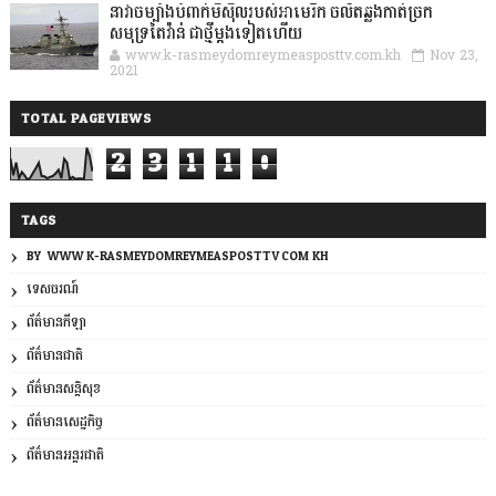
នាវាចម្បាំងបំពាក់មីស៊ីលរបស់អាមេរិក ចល័តឆ្លងកាត់ច្រក
សមុទ្រតៃវ៉ាន់ ជាថ្មីម្តងទៀតហើយ
www.k-rasmeydomreymeasposttv.com.kh
Nov 23,
2021
TOTAL PAGEVIEWS
2
3
1
1
0
TAGS
BY: WWW.K-RASMEYDOMREYMEASPOSTTV.COM.KH
ទេសចរណ៍
ព័ត៌មានកីឡា
ព័ត៌មានជាតិ
ព័ត៌មានសន្តិសុខ
ព័ត៌មានសេដ្ឋកិច្ច
ព័ត៌មានអន្តរជាតិ