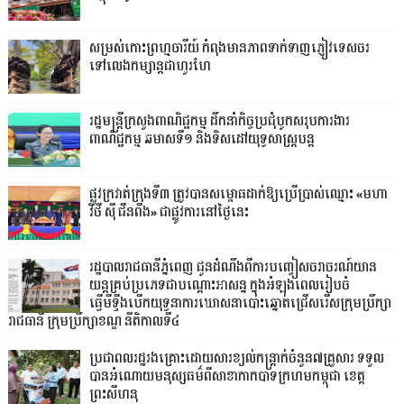
សម្រស់កោះព្រហ្មចារីយ៍ កំពុងមានភាពទាក់ទាញភ្ញៀវទេសចរ
ទៅលេងកម្សាន្តជាហូរហែ
រដ្ឋមន្ត្រីក្រសួងពាណិជ្ជកម្ម ដឹកនាំកិច្ចប្រជុំបូកសរុបការងារ
ពាណិជ្ជកម្ម ឆមាសទី១ និងទិសដៅយុទ្ធសាស្រ្តបន្ត
ផ្លូវក្រវាត់ក្រុងទី៣ ត្រូវបានសម្ពោធដាក់ឱ្យប្រើប្រាស់ឈ្មោះ «មហា
វិថី ស៊ី ជីនពីង» ជាផ្លូវការនៅថ្ងៃនេះ
រដ្ឋបាលរាជធានីភ្នំពេញ ជូនដំណឹងពីការបញ្ចៀសចរាចរណ៍យាន
យន្តគ្រប់ប្រភេទជាបណ្តោះអាសន្ន ក្នុងអំឡុងពេលរៀបចំ
ធ្វើមីទ្ទីងបើកយុទ្ធនាការឃោសនាបោះឆ្នោតជ្រើសរើសក្រុមប្រឹក្សា
រាជធានី ក្រុមប្រឹក្សាខណ្ឌ នីតិកាលទី៤
ប្រជាពលរដ្ឋរងគ្រោះដោយសារខ្យល់កន្ត្រាក់ចំនួន៧គ្រួសារ ទទួល
បានអំណោយមនុស្សធម៌ពីសាខាកាកបាទក្រហមកម្ពុជា ខេត្ត
ព្រះសីហនុ