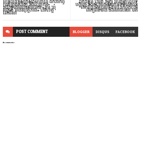
មន្ត្រីជាន់ខ្ពស់ក្រសួងមហាផ្ទៃ ដឹកនាំកិច្ច
ឯកឧត្តម នេត្រ ភក្ត្រា អញ្ជើញធ្វើបទ
ប្រជុំត្រួតពិនិត្យ និងជំរុញការ
បង្ហាញ និងការចែករំលែកបទពិសោធន៍
អនុវត្តគោលនយោបាយ «ភូមិ ឃុំ
ពាក់ព័ន្ធនឹងប្រសិទ្ធភាពនៃកិច្ចការនាំ
សង្កាត់ មានសុវត្ថិភាព» នៅខេត្ត
ពាក្យព័ត៌មាន និងសាធារណៈមតិ
ពោធិ៍សា
POST
COMMENT
BLOGGER
DISQUS
FACEBOOK
No comments