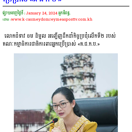
ផ្សាយចេញថ្ងៃទី :
January 24, 2024
អ្នកនិពន្ធ.
www.k-rasmeydomreymeasposttv.com.kh
ដោយ :
លោកជំទាវ ចម និម្មល អញ្ជើញដឹកនាំកិច្ចប្រជុំលើកទី២ របស់
គណៈកម្មាធិការជាតិការពារអ្នកប្រើប្រាស់ «គ.ជ.ក.ប.»