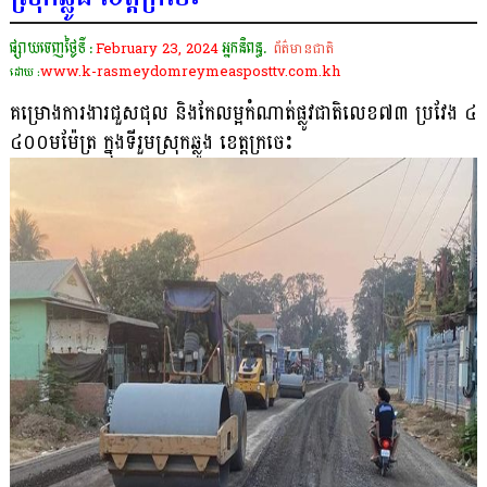
ផ្សាយចេញថ្ងៃទី :
February 23, 2024
អ្នកនិពន្ធ.
ព័ត៌មានជាតិ
www.k-rasmeydomreymeasposttv.com.kh
ដោយ :
គម្រោងការងារជួសជុល និងកែលម្អកំណាត់ផ្លូវជាតិលេខ៧៣ ប្រវែង ៤
៤០០មម៉ែត្រ ក្នុងទីរួមស្រុកឆ្លូង ខេត្តក្រចេះ