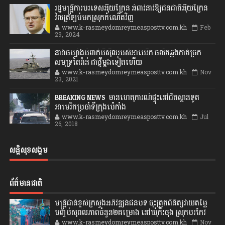
រដ្ឋមន្ត្រីការបរទេសអ៊ុយក្រែន អំពាវនាវឱ្យជនជាតិអ៊ុយក្រែន
វិលត្រឡប់មកស្រុកកំណើតវិញ
www.k-rasmeydomreymeasposttv.com.kh
Feb
29, 2024
នាវាចម្បាំងបំពាក់មីស៊ីលរបស់អាមេរិក ចល័តឆ្លងកាត់ច្រក
សមុទ្រតៃវ៉ាន់ ជាថ្មីម្តងទៀតហើយ
www.k-rasmeydomreymeasposttv.com.kh
Nov
23, 2021
BREAKING NEWS: មានហេតុការណ៍ផ្ទុះនៅជិតស្ថានទូត
អាមេរិកប្រចាំទីក្រុងប៉េកាំង
www.k-rasmeydomreymeasposttv.com.kh
Jul
26, 2018
សន្តិសុខសង្គម
ព័ត៌មានជាតិ
មន្ត្រីជាន់ខ្ពស់ក្រសួងអភិវឌ្ឍន៍ជនបទ ចុះត្រួតពិនិត្យវាយតម្លៃ
បញ្ចប់សុពលភាពចំនួន២គម្រោង នៅឃុំកិះចុង ស្រុកបរកែវ
www.k-rasmeydomreymeasposttv.com.kh
Nov