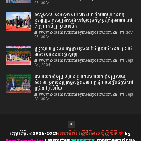
05, 2024
សម្តេចមហាបវរធិបតី ហ៊ុន ម៉ាណែត ដឹកនាំគណៈប្រតិភូ
អញ្ជើញចាកចេញពីកម្ពុជា ទៅចូលរួមកិច្ចប្រជុំកំពូលនានា នៅ
ទីក្រុងគុនមិញ ប្រទេសចិន
www.k-rasmeydomreymeasposttv.com.kh
Nov
05, 2024
ព្រះករុណា ព្រះមហាក្សត្រ ស្តេចយាងជាព្រះរាជាធិបតី ព្រះរាជ
ពិធីសម្ពោធវិមានរដ្ឋធម្មនុញ្ញ
www.k-rasmeydomreymeasposttv.com.kh
Sept
24, 2024
ឧបនាយករដ្ឋមន្ដ្រី ហ៊ុន ម៉ានី និងឧបនាយករដ្ឋមន្ដ្រី សាយ
សំអាល់ ប្រគល់បណ្ណកម្មសិទ្ធិអចលនវត្ថុ ជូនពលរដ្ឋ២៤ភូមិ នៅ
ក្រុងឧដុង្គម៉ែជ័យ
www.k-rasmeydomreymeasposttv.com.kh
Sept
23, 2024
រក្សាសិទ្ធិ: ©2024-2025
គេហទំព័រ រស្មីដំរីមាស ប៉ុស្តិ៍ ធីវី
by
SoraTemplates
| រចនាដោយ
WEBSITE
-ចាងហ្វាងការផ្សាយ: