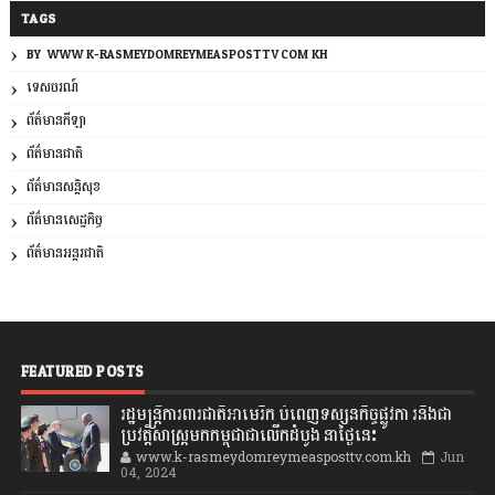
TAGS
BY: WWW.K-RASMEYDOMREYMEASPOSTTV.COM.KH
ទេសចរណ៍
ព័ត៌មានកីឡា
ព័ត៌មានជាតិ
ព័ត៌មានសន្តិសុខ
ព័ត៌មានសេដ្ឋកិច្ច
ព័ត៌មានអន្តរជាតិ
FEATURED POSTS
រដ្ឋមន្រ្តីការពារជាតិអាមេរិក បំពេញទស្សនកិច្ចផ្លូវកា រនិងជា
ប្រវត្តិសាស្រ្តមកកម្ពុជាជាលើកដំបូង នាថ្ងៃនេះ
www.k-rasmeydomreymeasposttv.com.kh
Jun
04, 2024