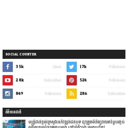
SOCIAL COUNTER
3.5k
1.7k
Likes
Followers
2.8k
524
Subscribes
Followers
849
286
Followers
Subscribes
ព័ត៌មានជាតិ
មន្ត្រីជាន់ខ្ពស់ក្រសួងអភិវឌ្ឍន៍ជនបទ ចុះត្រួតពិនិត្យវាយតម្លៃបញ្ចប់
សុពលភាពចំនួន២គម្រោង នៅឃុំកិះចុង ស្រុកបរកែវ