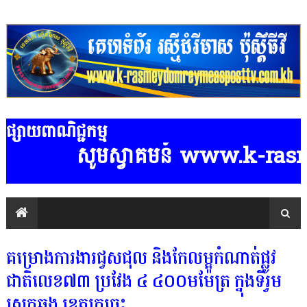
ផ្សាយពាណិជ្ជកម្ម
សូមស្វាគមន៍ www.k-rasmeydo
គម្រោងការងារជួសជុល និងកែលម្អកំណាត់ផ្លូវ
ជាតិលេខ៧៣ ប្រវែង ៤ ៤០០មម៉ែត្រ ក្នុងទីរួម
ស្រុកឆ្លូង ខេត្តក្រចេះ