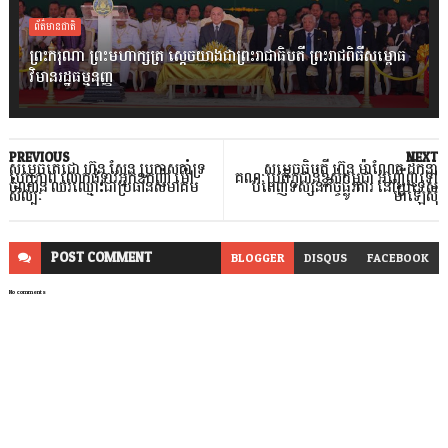
ព័ត៌មានជាតិ
ព្រះករុណា ព្រះមហាក្សត្រ ស្តេចយាងជាព្រះរាជាធិបតី ព្រះរាជពិធីសម្ពោធ
វិមានរដ្ឋធម្មនុញ្ញ
PREVIOUS
NEXT
សម្តេចតេជោ ហ៊ុន សែន ប្រកាសគាំទ្រ
សម្តេចធិបតី ហ៊ុន ម៉ាណែត ដឹកនាំ
បេក្ខភាព លោកជំទាវអ្នកឧកញ៉ា ម៉ៅ
គណៈប្រតិភូជាន់ខ្ពស់កម្ពុជា អញ្ជើញទៅ
ចំណាន ឈរឈ្មោះជាប្រធានសមាគម
បំពេញទស្សនកិច្ចផ្លូវការ នៅប្រទេស
សិល្បៈ
ម៉ាឡេស៉ី
POST
COMMENT
BLOGGER
DISQUS
FACEBOOK
No comments