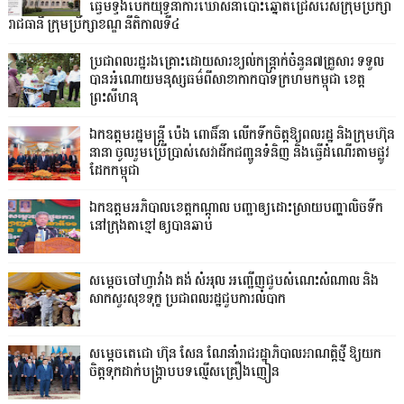
ធ្វើមីទ្ទីងបើកយុទ្ធនាការឃោសនាបោះឆ្នោតជ្រើសរើសក្រុមប្រឹក្សា
រាជធានី ក្រុមប្រឹក្សាខណ្ឌ នីតិកាលទី៤
ប្រជាពលរដ្ឋរងគ្រោះដោយសារខ្យល់កន្ត្រាក់ចំនួន៧គ្រួសារ ទទួល
បានអំណោយមនុស្សធម៌ពីសាខាកាកបាទក្រហមកម្ពុជា ខេត្ត
ព្រះសីហនុ
ឯកឧត្តមរដ្ឋមន្ត្រី ប៉េង ពោធិ៍នា លើកទឹកចិត្តឱ្យពលរដ្ឋ និងក្រុមហ៊ុន
នានា ចូលរួមប្រើប្រាស់សេវាដឹកជញ្ជូនទំនិញ និងធ្វើដំណើរតាមផ្លូវ
ដែកកម្ពុជា
ឯកឧត្តមអភិបាលខេត្តកណ្ដាល បញ្ជាឲ្យដោះស្រាយបញ្ហាលិចទឹក
នៅក្រុងតាខ្មៅ ឲ្យបានឆាប់
សម្តេចចៅហ្វាវាំង គង់ សំអុល អញ្ជើញជួបសំណេះសំណាល និង
សាកសួរសុខទុក្ខ ប្រជាពលរដ្ឋជួបការលំបាក
សម្តេចតេជោ ហ៊ុន សែន ណែនាំរាជរដ្ឋាភិបាលអាណត្តិថ្មី ឱ្យយក
ចិត្តទុកដាក់បង្ក្រាបបទល្មើសគ្រឿងញៀន