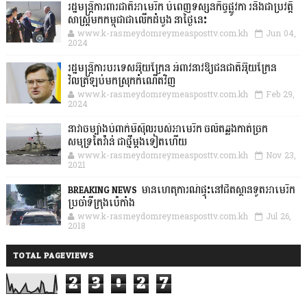
រដ្ឋមន្រ្តីការពារជាតិអាមេរិក បំពេញទស្សនកិច្ចផ្លូវកា រនិងជាប្រវត្តិ
សាស្រ្តមកកម្ពុជាជាលើកដំបូង នាថ្ងៃនេះ
www.k-rasmeydomreymeasposttv.com.kh
Jun 04,
2024
រដ្ឋមន្ត្រីការបរទេសអ៊ុយក្រែន អំពាវនាវឱ្យជនជាតិអ៊ុយក្រែន
វិលត្រឡប់មកស្រុកកំណើតវិញ
www.k-rasmeydomreymeasposttv.com.kh
Feb 29,
2024
នាវាចម្បាំងបំពាក់មីស៊ីលរបស់អាមេរិក ចល័តឆ្លងកាត់ច្រក
សមុទ្រតៃវ៉ាន់ ជាថ្មីម្តងទៀតហើយ
www.k-rasmeydomreymeasposttv.com.kh
Nov 23,
2021
BREAKING NEWS: មានហេតុការណ៍ផ្ទុះនៅជិតស្ថានទូតអាមេរិក
ប្រចាំទីក្រុងប៉េកាំង
www.k-rasmeydomreymeasposttv.com.kh
Jul 26,
2018
TOTAL PAGEVIEWS
2
3
0
2
7