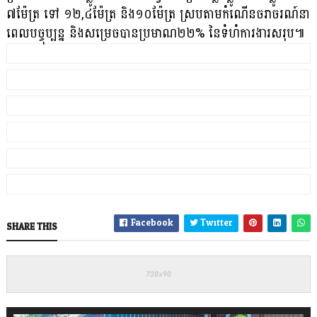
៧ម៉ែត្រ ទៅ ១២,៤ម៉ែត្រ និង១០ម៉ែត្រ ស្របតាមកំណើនចរាចរណ៍នា
ពេលបច្ចុប្បន្ន និងសម្រេចបានប្រមាណ២២% នៃទំហំការងារសរុប៕
Facebook
Twitter
SHARE THIS