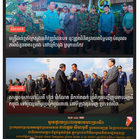
ព័ត៌មានជាតិ
មន្ត្រីជាន់ខ្ពស់ក្រសួងអភិវឌ្ឍន៍ជនបទ ចុះត្រួតពិនិត្យវាយតម្លៃបញ្ចប់សុពល
ភាពចំនួន២គម្រោង នៅឃុំកិះចុង ស្រុកបរកែវ
ព័ត៌មានជាតិ
សម្តេចមហាបវរធិបតី ហ៊ុន ម៉ាណែត ដឹកនាំគណៈប្រតិភូអញ្ជើញចាកចេញពី
កម្ពុជា ទៅចូលរួមកិច្ចប្រជុំកំពូលនានា នៅទីក្រុងគុនមិញ ប្រទេសចិន