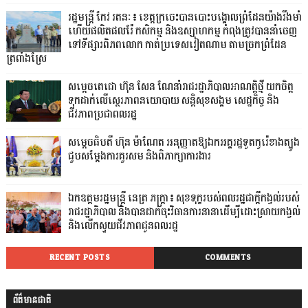
រដ្ឋមន្ត្រី កែវ រតនៈ៖ ខេត្តក្រចេះបានបោះបង្គោលព្រំដែនយ៉ាងរឹងមាំ
ហើយផលិតផលរ៉ែ កសិកម្ម និងឧស្សាហកម្ម កំពុងត្រូវបាននាំចេញ
ទៅទីផ្សារពិភពលោក កាត់ប្រទេសវៀតណាម តាមច្រកព្រំដែន
ត្រពាំងស្រែ
សម្តេចតេជោ ហ៊ុន សែន ណែនាំរាជរដ្ឋាភិបាលអាណត្តិថ្មី យកចិត្ត
ទុកដាក់លើស្ថេរភាពនយោបាយ សន្តិសុខសង្គម សេដ្ឋកិច្ច និង
ជីវភាពប្រជាពលរដ្ឋ
សម្តេចធិបតី ហ៊ុន ម៉ាណែត អនុញ្ញាតឱ្យឯកអគ្គរដ្ឋទូតកូរ៉េខាងត្បូង
ជួបសម្តែងការគួរសម និងពិភាក្សាការងារ
ឯកឧត្តមរដ្ឋមន្ត្រី នេត្រ ភក្ត្រា៖ សុខទុក្ខរបស់ពលរដ្ឋជាក្តីកង្វល់របស់
រាជរដ្ឋាភិបាល និងបានដាក់ចុះវិធានការនានាដើម្បីដោះស្រាយកង្វល់
និងលើកស្ទួយជីវភាពជូនពលរដ្ឋ
RECENT POSTS
COMMENTS
ព័ត៌មានជាតិ