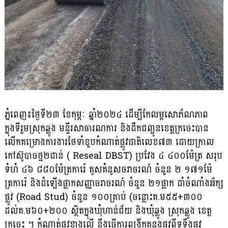
ភ្នំពេញ៖ថ្ងៃទី២៣ ខែកុម្ភៈ ឆ្នាំ២០២៤ ដើម្បីកែលម្អសោភ័ណភាព
ក្នុងទីរួមស្រុកឆ្លូង មន្ទីរសាធារណការ និងដឹកជញ្ជូនខេត្តក្រចេះបាន
លើកគម្រោងការងារថែទាំខួបកំណាត់ផ្លូវជាតិលេខ៧៣ ដោយក្រាល
កៅស៊ូបាចថ្ម២ជាន់ ( Reseal DBST) ប្រវែង ៤ ៤០០ម៉ែត្រ សរុប
ទំហំ ៤៦ ៨៨០ម៉ែត្រការ៉េ គូសគំនូសចរាចរណ៍ ចំនួន ២ ១៧១ម៉ែ
ត្រការ៉េ និងដំឡើងផ្លាកសញ្ញាចរាចរណ៍ ចំនួន ២១ផ្លាក ដាំចំណាំងអ័ក្ស
ផ្លូវ (Road Stud) ចំនួន ១០០គ្រាប់ (ចន្លោះគ.ម៥៥+៣០០
ដល់គ.ម៦០+២០០ ស្ថិតក្នុងឃុំហាន់ជ័យ និងឃុំឆ្លូង ស្រុកឆ្លូង ខេត្ត
ក្រចេះ ។ កំណាត់ផ្លូវខាងលើ នឹងធ្វើការពង្រីកគន្លងផ្លូវពីទទឹងផ្លូវ