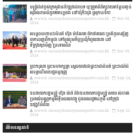
មន្ត្រីជាន់ខ្ពស់ក្រសួងអភិវឌ្ឍន៍ជនបទ ចុះត្រួតពិនិត្យវាយតម្លៃបញ្ចប់
សុពលភាពចំនួន២គម្រោង នៅឃុំកិះចុង ស្រុកបរកែវ
www.k-rasmeydomreymeasposttv.com.kh
Nov 05,
2024
សម្តេចមហាបវរធិបតី ហ៊ុន ម៉ាណែត ដឹកនាំគណៈប្រតិភូអញ្ជើញ
ចាកចេញពីកម្ពុជា ទៅចូលរួមកិច្ចប្រជុំកំពូលនានា នៅ
ទីក្រុងគុនមិញ ប្រទេសចិន
www.k-rasmeydomreymeasposttv.com.kh
Nov 05,
2024
ព្រះករុណា ព្រះមហាក្សត្រ ស្តេចយាងជាព្រះរាជាធិបតី ព្រះរាជពិធី
សម្ពោធវិមានរដ្ឋធម្មនុញ្ញ
www.k-rasmeydomreymeasposttv.com.kh
Sept 24,
2024
ឧបនាយករដ្ឋមន្ដ្រី ហ៊ុន ម៉ានី និងឧបនាយករដ្ឋមន្ដ្រី សាយ សំអាល់
ប្រគល់បណ្ណកម្មសិទ្ធិអចលនវត្ថុ ជូនពលរដ្ឋ២៤ភូមិ នៅក្រុង
ឧដុង្គម៉ែជ័យ
www.k-rasmeydomreymeasposttv.com.kh
Sept 23,
2024
ព័ត៌មានអន្តរជាតិ