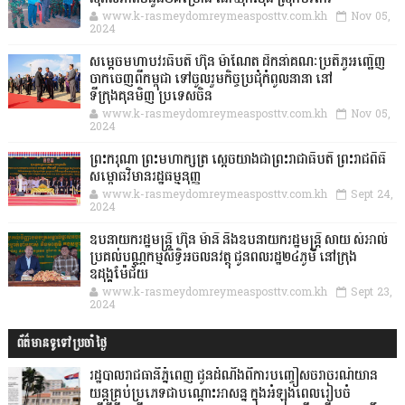
www.k-rasmeydomreymeasposttv.com.kh
Nov 05,
2024
សម្តេចមហាបវរធិបតី ហ៊ុន ម៉ាណែត ដឹកនាំគណៈប្រតិភូអញ្ជើញ
ចាកចេញពីកម្ពុជា ទៅចូលរួមកិច្ចប្រជុំកំពូលនានា នៅ
ទីក្រុងគុនមិញ ប្រទេសចិន
www.k-rasmeydomreymeasposttv.com.kh
Nov 05,
2024
ព្រះករុណា ព្រះមហាក្សត្រ ស្តេចយាងជាព្រះរាជាធិបតី ព្រះរាជពិធី
សម្ពោធវិមានរដ្ឋធម្មនុញ្ញ
www.k-rasmeydomreymeasposttv.com.kh
Sept 24,
2024
ឧបនាយករដ្ឋមន្ដ្រី ហ៊ុន ម៉ានី និងឧបនាយករដ្ឋមន្ដ្រី សាយ សំអាល់
ប្រគល់បណ្ណកម្មសិទ្ធិអចលនវត្ថុ ជូនពលរដ្ឋ២៤ភូមិ នៅក្រុង
ឧដុង្គម៉ែជ័យ
www.k-rasmeydomreymeasposttv.com.kh
Sept 23,
2024
ព័ត៌មានទូទៅប្រចាំថ្ងៃ
រដ្ឋបាលរាជធានីភ្នំពេញ ជូនដំណឹងពីការបញ្ចៀសចរាចរណ៍យាន
យន្តគ្រប់ប្រភេទជាបណ្តោះអាសន្ន ក្នុងអំឡុងពេលរៀបចំ