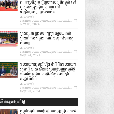
គណៈប្រតិភូអញ្ជើញចាកចេញពីកម្ពុជា ទៅ
ចូលរួមកិច្ចប្រជុំកំពូលនានា នៅ
ទីក្រុងគុនមិញ ប្រទេសចិន
www.k-
rasmeydomreymeasposttv.com.kh
Nov 05, 2024
ព្រះករុណា ព្រះមហាក្សត្រ ស្តេចយាងជា
ព្រះរាជាធិបតី ព្រះរាជពិធីសម្ពោធវិមានរដ្ឋ
ធម្មនុញ្ញ
www.k-
rasmeydomreymeasposttv.com.kh
Sept 24, 2024
ឧបនាយករដ្ឋមន្ដ្រី ហ៊ុន ម៉ានី និងឧបនាយក
រដ្ឋមន្ដ្រី សាយ សំអាល់ ប្រគល់បណ្ណកម្មសិទ្ធិ
អចលនវត្ថុ ជូនពលរដ្ឋ២៤ភូមិ នៅក្រុង
ឧដុង្គម៉ែជ័យ
www.k-
rasmeydomreymeasposttv.com.kh
Sept 23, 2024
ព័ត៌មានទូទៅប្រចាំថ្ងៃ
កម្ពុជាធ្វើជាម្ចាស់ផ្ទះរៀបចំកិច្ចប្រជុំលើកទី៥