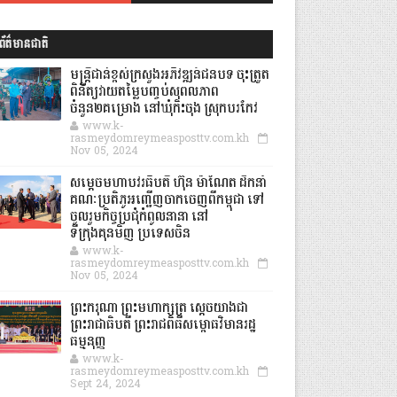
ព័ត៌មានជាតិ
មន្ត្រីជាន់ខ្ពស់ក្រសួងអភិវឌ្ឍន៍ជនបទ ចុះត្រួត
ពិនិត្យវាយតម្លៃបញ្ចប់សុពលភាព
ចំនួន២គម្រោង នៅឃុំកិះចុង ស្រុកបរកែវ
www.k-
rasmeydomreymeasposttv.com.kh
Nov 05, 2024
សម្តេចមហាបវរធិបតី ហ៊ុន ម៉ាណែត ដឹកនាំ
គណៈប្រតិភូអញ្ជើញចាកចេញពីកម្ពុជា ទៅ
ចូលរួមកិច្ចប្រជុំកំពូលនានា នៅ
ទីក្រុងគុនមិញ ប្រទេសចិន
www.k-
rasmeydomreymeasposttv.com.kh
Nov 05, 2024
ព្រះករុណា ព្រះមហាក្សត្រ ស្តេចយាងជា
ព្រះរាជាធិបតី ព្រះរាជពិធីសម្ពោធវិមានរដ្ឋ
ធម្មនុញ្ញ
www.k-
rasmeydomreymeasposttv.com.kh
Sept 24, 2024