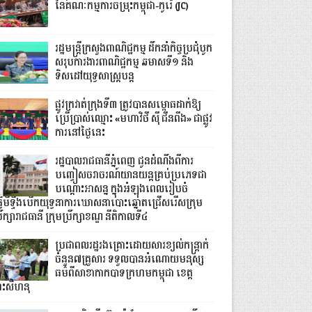
នៃគណៈកម្មការចម្រុះកម្ពុជា-កូរ៉េ (JC)
រដ្ឋមន្ត្រីក្រសួងពាណិជ្ជកម្ម ដឹកនាំកិច្ចប្រជុំបូក
សរុបការងារពាណិជ្ជកម្ម ឆមាសទី១ និង
ទិសដៅយុទ្ធសាស្រ្តបន្ត
ផ្លូវក្រវាត់ក្រុងទី៣ ត្រូវបានសម្ពោធដាក់ឱ្យ
ប្រើប្រាស់ឈ្មោះ «មហាវិថី ស៊ី ជីនពីង» ជាផ្លូវ
ការនៅថ្ងៃនេះ
រដ្ឋបាលរាជធានីភ្នំពេញ ជូនដំណឹងពីការ
បញ្ចៀសចរាចរណ៍យានយន្តគ្រប់ប្រភេទជា
បណ្តោះអាសន្ន ក្នុងអំឡុងពេលរៀបចំ
្វើមីទ្ទីងបើកយុទ្ធនាការឃោសនាបោះឆ្នោតជ្រើសរើសក្រុម
រឹក្សារាជធានី ក្រុមប្រឹក្សាខណ្ឌ នីតិកាលទី៤
ប្រជាពលរដ្ឋរងគ្រោះដោយសារខ្យល់កន្ត្រាក់
ចំនួន៧គ្រួសារ ទទួលបានអំណោយមនុស្ស
ធម៌ពីសាខាកាកបាទក្រហមកម្ពុជា ខេត្ត
្រះសីហនុ