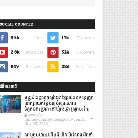
SOCIAL COUNTER
3.5k
1.7k
Likes
Followers
2.8k
524
Subscribes
Followers
849
286
Followers
Subscribes
ព័ត៌មានជាតិ
មន្ត្រីជាន់ខ្ពស់ក្រសួងអភិវឌ្ឍន៍ជនបទ ចុះត្រួត
ពិនិត្យវាយតម្លៃបញ្ចប់សុពលភាព
ចំនួន២គម្រោង នៅឃុំកិះចុង ស្រុកបរកែវ
www.k-
rasmeydomreymeasposttv.com.kh
Nov 05, 2024
សម្តេចមហាបវរធិបតី ហ៊ុន ម៉ាណែត ដឹកនាំ