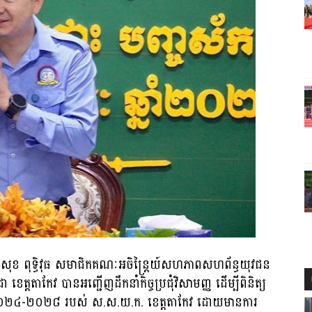
្ដម សុខ ពុទ្ធិវុធ សមាជិកគណៈអចិន្រ្តៃយ៍សហភាពសហព័ន្ធយុវជន
េត្តតាកែវ បានអញ្ជើញដឹកនាំកិច្ចប្រជុំវិសាមញ្ញ ដើម្បីពិនិត្យ
ាំ ២០២៤-២០២៨ របស់ ស.ស.យ.ក. ខេត្តតាកែវ ដោយមានការ