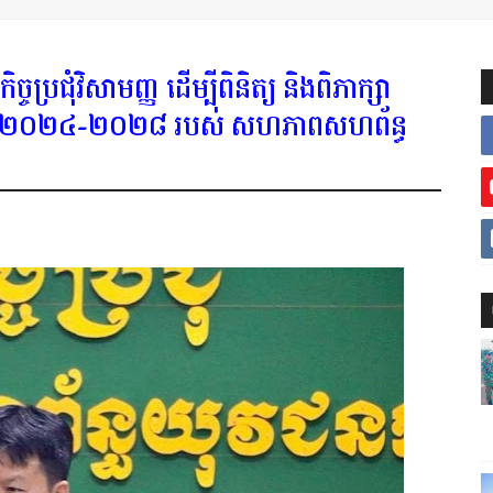
ច្ចប្រជុំវិសាមញ្ញ ដើម្បីពិនិត្យ និងពិភាក្សា
្នាំ ២០២៤-២០២៨ របស់ សហភាពសហព័ន្ធ