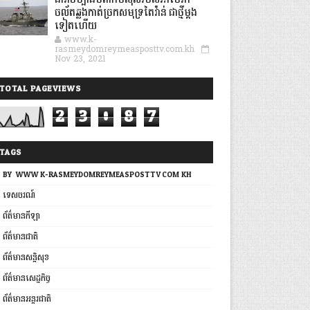
នាវាចម្បាំងបំពាក់មីស៊ីលរបស់អាមេរិក
ចល័តឆ្លងកាត់ច្រកសមុទ្រតៃវ៉ាន់ ជាថ្មីម្តង
ទៀតហើយ
www.k-
rasmeydomreymeasposttv.com.kh
Nov 23, 2021
TOTAL PAGEVIEWS
2
3
0
8
7
TAGS
BY: WWW.K-RASMEYDOMREYMEASPOSTTV.COM.KH
ទេសចរណ៍
ព័ត៌មានកីឡា
ព័ត៌មានជាតិ
ព័ត៌មានសន្តិសុខ
ព័ត៌មានសេដ្ឋកិច្ច
ព័ត៌មានអន្តរជាតិ