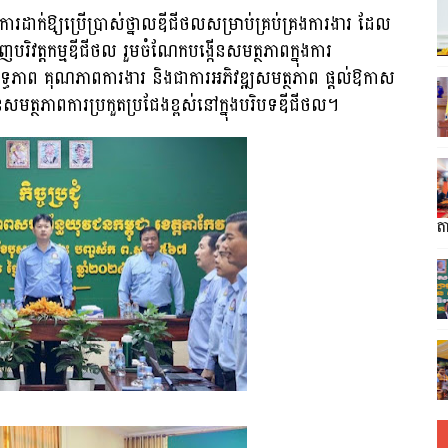
រុញការដាក់ឱ្យប្រើប្រាស់ថ្នាលឌីជីថលសម្រាប់គ្រប់គ្រងការងារ ដែល
ញបរិវត្តកម្មឌីជីថល រួមចំណែកបង្កើនសមត្ថភាពក្នុងការ
្រសិទ្ធភាព គុណភាពការងារ និងជាការអភិវឌ្ឍសមត្ថភាព ផ្ដល់ឱកាស
មត្ថភាពការប្រកួតប្រជែងខ្ពស់នៅក្នុងបរិបទឌីជីថល។
តា