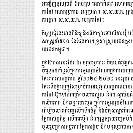
អញ្ជើញចូលរួមពី ឯកឧត្ដម លោកជំទាវ លោកអនុប
តាកែវ លោកប្រធាន អនុប្រធាន ស.ស.យ.ក. ក្រុង ស
ការដ្ឋាន ស.ស.យ.ក. ខេត្តតាកែវ។
កិច្ចប្រជុំនេះបានពិនិត្យនិងពិភាក្សាទៅលើកា
សាស្ត្រទាំង១០ នៃផែនការយុទ្ធសាស្ត្រយុវជនក
យុវជនកម្ពុជា។
ក្នុងឱកាសនេះដែរ ឯកឧត្ដមប្រធាន ក៏បានជំរុញដល
ចិត្តទុកដាក់ខ្ពស់ក្នុងការចូលរួមចំណែកក្នុងការប
ផែនការសកម្មភាព ឆ្នាំ២០២៤-២០២៨ នេះប្រកបដ
ផែនទីបង្ហាញផ្លូវសម្រាប់ការអនុវត្តសកម្មភាពន
តាកែវ ឱ្យទៅជាកម្លាំងចលករស្នូល និងជាស្ថាប័ន
ផលិតភាព និងឆន្ទៈមោះមុត ក្នុងការចូលរួមចំណែ
ដើម្បីចលនាជំរុញលើកទឹកចិត្ត និងបំផុសស្មារតីដ
ផ្នែកសេដ្ឋកិច្ច លើកតម្កើង និងផ្សព្វផ្សាយវប្បធ
ចូលរួមក្នុងសកម្មភាពផ្នែកសង្គម និងមនុស្សធម៌