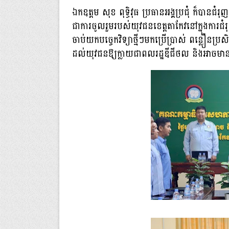
ឯកឧត្ដម សុខ ពុទ្ធិវុធ ប្រធានអង្គប្រជុំ ក៏បានជំ
ជាការចូលរួមរបស់យុវជនខេត្តតាកែវនៅក្នុងការជំរុ
ចាប់យកបច្ចេកវិទ្យាថ្មីៗមកប្រើប្រាស់ ពន្លឿនប
ដល់យុវជនឱ្យក្លាយជាពលរដ្ឋឌីជីថល និងអាចមានស