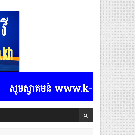
ូមស្វាគមន៍ www.k-rasmeydomreymea