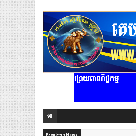
ផ្សាយពាណិជ្ជកម្ម
Breaking News