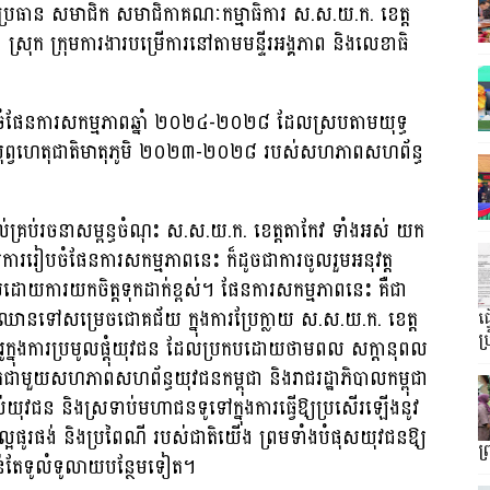
្រធាន សមាជិក សមាជិកាគណៈកម្មាធិការ ស.ស.យ.ក. ខេត្ត
្រុក ក្រុមការងារបម្រើការនៅតាមមន្ទីរអង្គភាព និងលេខាធិ
ររៀបចំផែនការសកម្មភាពឆ្នាំ ២០២៤-២០២៨ ដែលស្របតាមយុទ្ធ
្នុងបុព្វហេតុជាតិមាតុភូមិ ២០២៣-២០២៨ របស់សហភាពសហព័ន្ធ
់គ្រប់រចនាសម្ពន្ធចំណុះ ស.ស.យ.ក. ខេត្តតាកែវ ទាំងអស់ យក
ញ្ចប់ការរៀបចំផែនការសកម្មភាពនេះ ក៏ដូចជាការចូលរួមអនុវត្ត
ោយការយកចិត្តទុកដាក់ខ្ពស់។ ផែនការសកម្មភាពនេះ គឺជា
ានាឈានទៅសម្រេចជោគជ័យ ក្នុងការប្រែក្លាយ ស.ស.យ.ក. ខេត្ត
ធ
ប្
គំរូក្នុងការប្រមូលផ្តុំយុវជន ដែលប្រកបដោយថាមពល សក្តានុពល
កជាមួយសហភាពសហព័ន្ធយុវជនកម្ពុជា និងរាជរដ្ឋាភិបាលកម្ពុជា
ល់យុវជន និងស្រទាប់មហាជនទូទៅក្នុងការធ្វើឱ្យប្រសើរឡើងនូវ
ម៌ដ៏ល្អផូរផង់ និងប្រពៃណី របស់ជាតិយើង ព្រមទាំងបំផុសយុវជនឱ្យ
ព
កាន់តែទូលំទូលាយបន្ថែមទៀត។