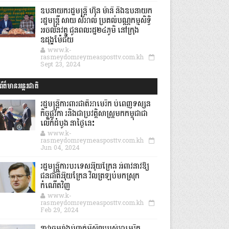
ឧបនាយករដ្ឋមន្ដ្រី ហ៊ុន ម៉ានី និងឧបនាយក
រដ្ឋមន្ដ្រី សាយ សំអាល់ ប្រគល់បណ្ណកម្មសិទ្ធិ
អចលនវត្ថុ ជូនពលរដ្ឋ២៤ភូមិ នៅក្រុង
ឧដុង្គម៉ែជ័យ
www.k-
rasmeydomreymeasposttv.com.kh
Sept 23, 2024
ព័ត៌មានអន្តរជាតិ
រដ្ឋមន្រ្តីការពារជាតិអាមេរិក បំពេញទស្សន
កិច្ចផ្លូវកា រនិងជាប្រវត្តិសាស្រ្តមកកម្ពុជាជា
លើកដំបូង នាថ្ងៃនេះ
www.k-
rasmeydomreymeasposttv.com.kh
Jun 04, 2024
រដ្ឋមន្ត្រីការបរទេសអ៊ុយក្រែន អំពាវនាវឱ្យ
ជនជាតិអ៊ុយក្រែន វិលត្រឡប់មកស្រុក
កំណើតវិញ
www.k-
rasmeydomreymeasposttv.com.kh
Feb 29, 2024