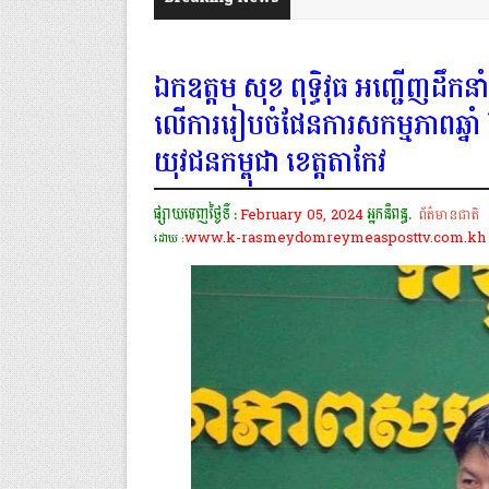
ឯកឧត្ដម សុខ ពុទ្ធិវុធ អញ្ជើញដឹកនាំកិ
លើការរៀបចំផែនការសកម្មភាពឆ
យុវជនកម្ពុជា ខេត្តតាកែវ
ផ្សាយចេញថ្ងៃទី :
February 05, 2024
អ្នកនិពន្ធ.
ព័ត៌មានជាតិ
www.k-rasmeydomreymeasposttv.com.kh
ដោយ :