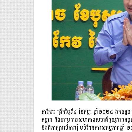
តាកែវ៖ ព្រឹកថ្ងៃទី៤ ខែកុម្ភៈ ឆ្នាំ២០២៤ ឯកឧត
កម្ពុជា និងជាប្រធានសហភាពសហព័ន្ធយុវជនកម្ពុជា ខ
និងពិភាក្សាលើការរៀបចំផែនការសកម្មភាពឆ្ន