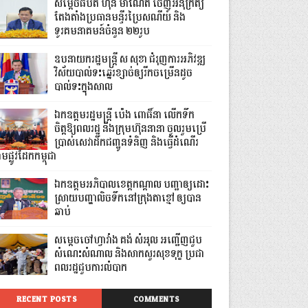
សម្តេចធិបតី ហ៊ុន ម៉ាណែត ចេញអនុក្រឹត្យ
តែងតាំងប្រធានមន្ទីរប្រៃសណីយ៍ និង
ទូរគមនាគមន៍ចំនួន ២២រូប
ឧបនាយករដ្ឋមន្ដ្រី ស សុខា ជំរុញការអភិវឌ្ឍ
វិស័យបាល់ទះឆ្នេរខ្សាច់ឲ្យរីកចម្រើនដូច
បាល់ទះក្នុងសាល
ឯកឧត្តមរដ្ឋមន្ត្រី ប៉េង ពោធិ៍នា លើកទឹក
ចិត្តឱ្យពលរដ្ឋ និងក្រុមហ៊ុននានា ចូលរួមប្រើ
ប្រាស់សេវាដឹកជញ្ជូនទំនិញ និងធ្វើដំណើរ
មផ្លូវដែកកម្ពុជា
ឯកឧត្តមអភិបាលខេត្តកណ្ដាល បញ្ជាឲ្យដោះ
ស្រាយបញ្ហាលិចទឹកនៅក្រុងតាខ្មៅ ឲ្យបាន
ឆាប់
សម្តេចចៅហ្វាវាំង គង់ សំអុល អញ្ជើញជួប
សំណេះសំណាល និងសាកសួរសុខទុក្ខ ប្រជា
ពលរដ្ឋជួបការលំបាក
RECENT POSTS
COMMENTS