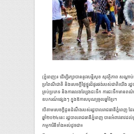
(ភ្នំពេញ)៖ ដើម្បីរក្សាបាននូវសន្តិសុខ សុវត្ថិភាព សណ្ដ
ប្រពៃណីជាតិ និងសេចក្ដីថ្លៃថ្នូរដ៏ផូរផង់របស់ជាតិយើ
គ្រប់ប្រភេទ និងការលេងល្បែងជះទឹក ការជះទឹកមានពណ៌ 
ឧបករណ៍ផ្សេងៗ ក្នុង​ឱកាស​បុណ្យចូលឆ្នាំ​ខ្មែរ​​។
បើតាមសេចក្តីជូនដំណឹងរបស់រដ្ឋបាលរាជធានីភ្នំពេញ 
ឆ្នាំ២០២៤នេះ រដ្ឋបាលរាជធានីភ្នំពេញ បានអំពាវនាវដល់ប
កម្មការិនីទាំងអស់ដូចជា៖