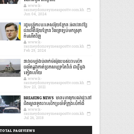
លើកដំបូង នាថ្ងៃនេះ
www.k-
rasmeydomreymeasposttv.com.kh
Jun 04, 2024
រដ្ឋមន្ត្រីការបរទេសអ៊ុយក្រែន អំពាវនាវឱ្យ
ជនជាតិអ៊ុយក្រែន វិលត្រឡប់មកស្រុក
កំណើតវិញ
www.k-
rasmeydomreymeasposttv.com.kh
Feb 29, 2024
នាវាចម្បាំងបំពាក់មីស៊ីលរបស់អាមេរិក
ចល័តឆ្លងកាត់ច្រកសមុទ្រតៃវ៉ាន់ ជាថ្មីម្តង
ទៀតហើយ
www.k-
rasmeydomreymeasposttv.com.kh
Nov 23, 2021
BREAKING NEWS: មានហេតុការណ៍ផ្ទុះនៅ
ជិតស្ថានទូតអាមេរិកប្រចាំទីក្រុងប៉េកាំង
www.k-
rasmeydomreymeasposttv.com.kh
Jul 26, 2018
TOTAL PAGEVIEWS