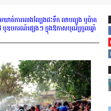
ាមឃាត់ការលេងល្បែងជះទឹក លាបធ្យូង ឬប៉ាត
ឬឧបករណ៍ផ្សេងៗ ក្នុង​ឱកាស​បុណ្យចូលឆ្នាំ​