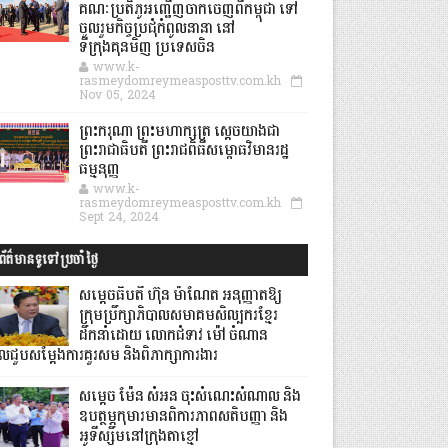
គណៈប្រតិភូអញ្ជើញចាកចេញពីកម្ពុជា ទៅ
ចូលរួមកិច្ចប្រជុំកំពូលនានា នៅ
ទីក្រុងគុនមិញ ប្រទេសចិន
www.k-
rasmeydomreymeasposttv.com.kh
Nov 05, 2024
ព្រះករុណា ព្រះមហាក្សត្រ ស្តេចយាងជា
ព្រះរាជាធិបតី ព្រះរាជពិធីសម្ពោធវិមានរដ្ឋ
ធម្មនុញ្ញ
www.k-
rasmeydomreymeasposttv.com.kh
Sept 24, 2024
ព័ត៌មានទូទៅប្រចាំថ្ងៃ
សម្តេចធិបតី ហ៊ុន ម៉ាណែត អនុញ្ញាតឱ្យ
ក្រុមប្រឹក្សាភិបាលសមាគមសិល្បករខ្មែរ
ដឹកនាំដោយ លោកជំទាវ ម៉ៅ ចំណាន
ូលជួបសម្ដែងការគួរសម និងពិភាក្សាការងារ
សម្តេច ម៉ែន សំអន ចុះសំណេះសំណាល និង
ឧបត្ថម្ភកុមារមានពិការភាពសតិបញ្ញា និង
អូទីស្សឹមនៅក្រុងតាខ្មៅ