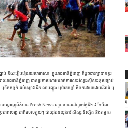
ាប់ធ្នាប់ និងរបៀបរៀបរយសាធារណៈ ក្នុងរាជធានីភ្នំពេញ ក៏ដូចជារក្សាបាននូវ
ង រដ្ឋបាលរាជធានីភ្នំពេញ បានប្រកាសហាមឃាត់ការលេងល្បែងស៊ីសងខុសច្បាប់
ឬទឹកកខ្វក់ គប់ស្បោងទឹក លាបធ្យូង ឬប៉ាតម្សៅ និងការវាយដោយរំពាត់ ឬ
ច
ដែលបណ្តាញព័ត៌មាន Fresh News ទទួលបាននៅល្ងាចថ្ងៃទី២៨ ខែមីនា
្រជាពលរដ្ឋ ជាពិសេសក្មួយៗ ជាយុវជនយុវនារី សិស្ស និស្សិត និងកម្មករ