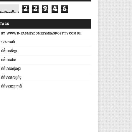
2
2
9
4
6
TAGS
BY: WWW.K-RASMEYDOMREYMEASPOSTTV.COM.KH
ទេសចរណ៍
ព័ត៌មានកីឡា
ព័ត៌មានជាតិ
ព័ត៌មានសន្តិសុខ
ព័ត៌មានសេដ្ឋកិច្ច
ព័ត៌មានអន្តរជាតិ