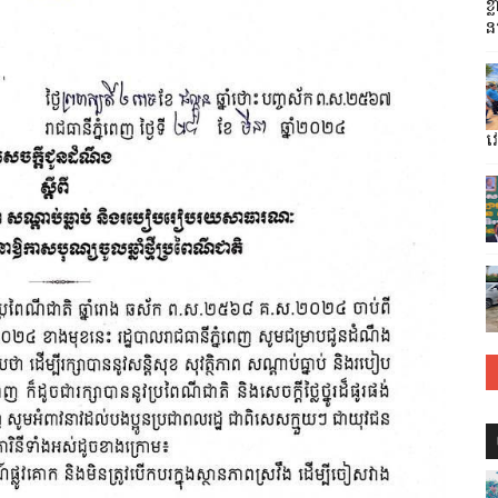
ខ្
ន
វ