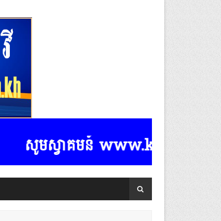
សូមស្វាគមន៍ www.k-rasmeydomreyme