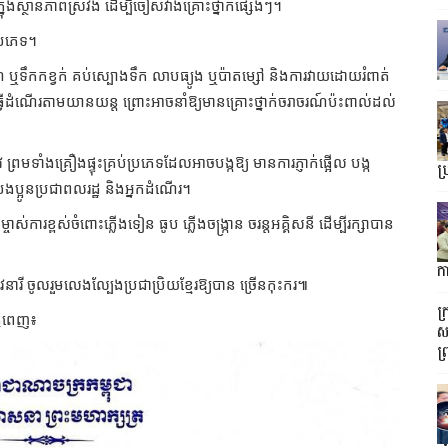
្នុងស្ថានភាពស្រវឹង ដើម្បីចៀសវាងគ្រោះថ្នាក់ផ្សេងៗ។
្រភេទ។
ទឹកកខ្វក់ គប់ស្បោងទឹក លាបធ្យូង ឬប៉ាតម្សៅ និងការវាយដោយរំពាត់
ើដំណើរតាមយានយន្ត ព្រោះអាចនាំឱ្យមានគ្រោះថ្នាក់ចរាចរណ៍ប៉ះពាល់ដល់
ទាំងគ្រឿងផ្ទុះគ្រប់ប្រភេទដែលអាចបង្កឱ្យ មានការភ្ញាក់ផ្អើល បង្ក
ប្
ពបងប្អូនប្រជាពលរដ្ឋ និងអ្នកដំណើរ។
ចាស់ការខ្ពស់ចំពោះភ្លើងទៀន ធូប ភ្លើងចង្ក្រាន ចរន្តអគ្គិសនី ដើម្បីរក្សាបាន
ក
ារី ចូលរួមលេងល្បែងប្រជាប្រិយខ្មែរឱ្យបាន ច្រើនកុះករ៕
ក
នំពេញ៖
ស
ព