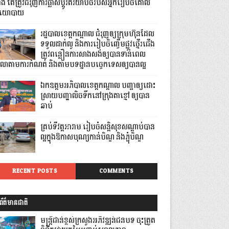
លាំង តែត្រូវជំរុញការផ្លាស់ប្តូរឥរិយាបថរបស់អ្នករៀបចំគោល
យោបាយ
រដ្ឋបាលខេត្តកណ្ដាល ជំរុញឲ្យក្រុមហ៊ុនដែល
ទទួលដាក់លូ និងការរៀបចិញ្ចើមផ្លូវថ្មើរជើង
ត្រូវពន្លឿនការសាងសង់ឲ្យបានទាន់ពេល
េលាតាមការកំណត់ និងតាមបទដ្ឋានបច្ចេកទេសឲ្យបានល្អ
ឯកឧត្តមអភិបាលខេត្តកណ្ដាល បញ្ជាឲ្យដោះ
ស្រាយបញ្ហាលិចទឹកនៅក្រុងតាខ្មៅ ឲ្យបាន
ឆាប់
គ្រប់ទីវត្តអារាម រៀបចំសន្តិសុខសណ្តាប់បាន
ល្អក្នុងឱកាសបុណ្យកាន់បិណ្ឌ និងភ្ជុំបិណ្ឌ
RECENT POSTS
COMMENTS
ព័ត៌មានជាតិ
មន្ត្រីជាន់ខ្ពស់ក្រសួងអភិវឌ្ឍន៍ជនបទ ចុះត្រួត