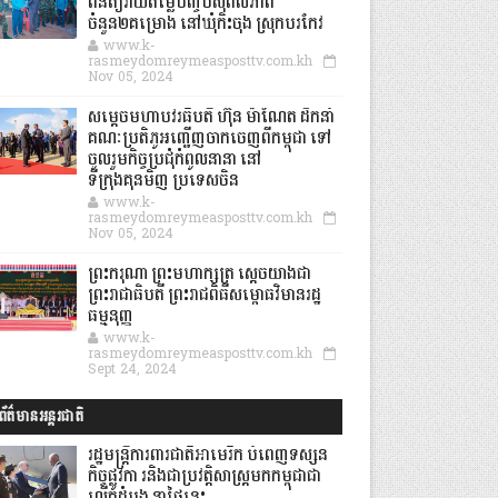
ពិនិត្យវាយតម្លៃបញ្ចប់សុពលភាព
ចំនួន២គម្រោង នៅឃុំកិះចុង ស្រុកបរកែវ
www.k-
rasmeydomreymeasposttv.com.kh
Nov 05, 2024
សម្តេចមហាបវរធិបតី ហ៊ុន ម៉ាណែត ដឹកនាំ
គណៈប្រតិភូអញ្ជើញចាកចេញពីកម្ពុជា ទៅ
ចូលរួមកិច្ចប្រជុំកំពូលនានា នៅ
ទីក្រុងគុនមិញ ប្រទេសចិន
www.k-
rasmeydomreymeasposttv.com.kh
Nov 05, 2024
ព្រះករុណា ព្រះមហាក្សត្រ ស្តេចយាងជា
ព្រះរាជាធិបតី ព្រះរាជពិធីសម្ពោធវិមានរដ្ឋ
ធម្មនុញ្ញ
www.k-
rasmeydomreymeasposttv.com.kh
Sept 24, 2024
ព័ត៌មានអន្តរជាតិ
រដ្ឋមន្រ្តីការពារជាតិអាមេរិក បំពេញទស្សន
កិច្ចផ្លូវកា រនិងជាប្រវត្តិសាស្រ្តមកកម្ពុជាជា