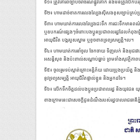
ទី១៖ ត្រូវគោរពច្បាប់ចរាចរណ៍ផ្លូវគោក និងមិនត្រូវបើកបរក
ទី២៖ ហាមដាច់ខាតការលេងល្បែងស៊ីសងខុសច្បាប់គ្រប់ប
ទី៣៖ ហាមឃាត់ការលេងល្បែងជះទឹក ការជះទឹកមានពណ៌ ឬ
ឬឧបករណ៍ផ្សេងៗចំពោះបងប្អូនប្រជាពលរដ្ឋដែលកំពុងធ្វ
អាយុជីវិត បង្ករបួសស្នាម ឬខូចខាតទ្រព្យសម្បត្តិ។ល។
ទី៤៖ ហាមឃាត់ការនាំចូល ចែកចាយ ទិញលក់ និងអុជផាវ ព្រម
អសន្តិសុខ និងប៉ះពាល់សណ្ដាប់ធ្នាប់ ព្រមទាំងសុវត្ថិភា
ទី៥៖ ចូលរួមទប់ស្កាត់គ្រោះអគ្គិភ័យ ដោយប្រុងប្រយ័ត្ន និងម្
នូវទ្រព្យសម្បត្តិ អាយុជីវិតផ្ទាល់ខ្លួន និងអ្នកដទៃ។
ទី៦៖ លើកទឹកចិត្តដល់បងប្អូនប្រជាពលរដ្ឋ និងយុវជន យុវន
ខាងក្រោមនេះជាសេចក្តីជូនដំណឹងរបស់រដ្ឋបាលរាជធានីភ្