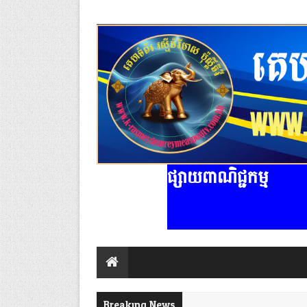
ផ្សាយពាណិជ្ជកម្ម
Breaking News