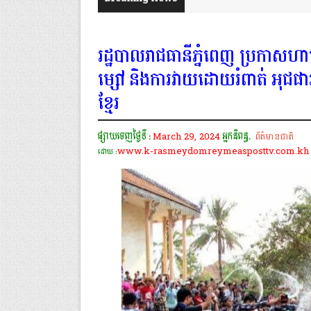
រដ្ឋបាលរាជធានីភ្នំពេញ ប្រកាសហ
ម្សៅ និងការវាយដោយរំពាត់ អុជផាវ 
ខ្មែរ​​
ផ្សាយចេញថ្ងៃទី :
March 29, 2024
អ្នកនិពន្ធ.
ព័ត៌មានជាតិ
www.k-rasmeydomreymeasposttv.com.kh
ដោយ :