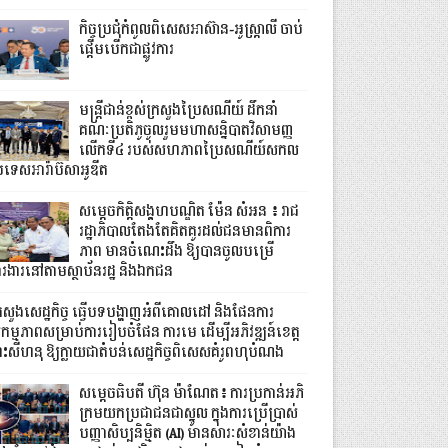
កិច្ចប្រជុំកំពូលពិសេសអាស៊ាន-អូស្ត្រាលី ចាប់
ផ្តើមបើកជាផ្លូវការ
មន្ត្រីជាន់ខ្ពស់ក្រសួងប្រៃសណីយ៍ ដឹកនាំ
គណៈប្រតិភូចូលរួមមហាសន្និបាតវិសាមញ្ញ
លើកទី៤ របស់សហភាពប្រៃសណីយ៍សកល
រទេសអារ៉ាប៊ីសាអូឌីត
សម្តេចកិត្តិសង្គហបណ្ឌិត ម៉ែន សំអន ៖ រាជ
រដ្ឋាភិបាលតែងតែគិតគូរដល់ជនមានពិការ
ភាព មានចំណេះដឹង ឱ្យបានចូលបម្រើ
ារងារនៅតាមស្ថាប័នរដ្ឋ និងឯកជន
្រសួងសេដ្ឋកិច្ច ធ្វើបទបង្ហាញអំពីគោលដៅ និងផែនការ
កម្មភាពសម្រាប់ការរៀបចំផែន ការមេ ដើម្បីអភិវឌ្ឍន៍ខេត្ត
្រះសីហនុ ឱ្យក្លាយជាតំបន់សេដ្ឋកិច្ចពិសេសគំរូពហុបំណង
សម្តេចធិបតី ហ៊ុន ម៉ាណែត៖ ការប្រកាន់អភិ
ក្រមយកប្រជាជនជាស្នូល ក្នុងការប្រើប្រាស់
បញ្ញាសិប្បនិម្មិត (AI) មានសារៈសំខាន់យ៉ាង