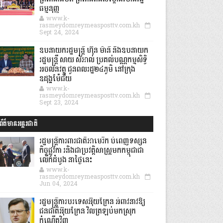
ធម្មនុញ្ញ
www.k-
rasmeydomreymeasposttv.com.kh
Sept 24, 2024
ឧបនាយករដ្ឋមន្ដ្រី ហ៊ុន ម៉ានី និងឧបនាយក
រដ្ឋមន្ដ្រី សាយ សំអាល់ ប្រគល់បណ្ណកម្មសិទ្ធិ
អចលនវត្ថុ ជូនពលរដ្ឋ២៤ភូមិ នៅក្រុង
ឧដុង្គម៉ែជ័យ
www.k-
rasmeydomreymeasposttv.com.kh
Sept 23, 2024
ព័ត៌មានអន្តរជាតិ
រដ្ឋមន្រ្តីការពារជាតិអាមេរិក បំពេញទស្សន
កិច្ចផ្លូវកា រនិងជាប្រវត្តិសាស្រ្តមកកម្ពុជាជា
លើកដំបូង នាថ្ងៃនេះ
www.k-
rasmeydomreymeasposttv.com.kh
Jun 04, 2024
រដ្ឋមន្ត្រីការបរទេសអ៊ុយក្រែន អំពាវនាវឱ្យ
ជនជាតិអ៊ុយក្រែន វិលត្រឡប់មកស្រុក
កំណើតវិញ