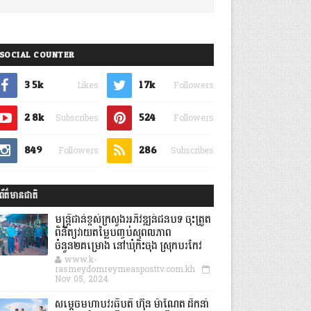
SOCIAL COUNTER
3.5k
1.7k
Likes
Followers
2.8k
524
Subscribes
Followers
849
286
Followers
Subscribes
ព័ត៌មានជាតិ
មន្ត្រីជាន់ខ្ពស់ក្រសួងអភិវឌ្ឍន៍ជនបទ ចុះត្រួត
ពិនិត្យវាយតម្លៃបញ្ចប់សុពលភាព
ចំនួន២គម្រោង នៅឃុំកិះចុង ស្រុកបរកែវ
www.k-
rasmeydomreymeasposttv.com.kh
Nov 05, 2024
សម្តេចមហាបវរធិបតី ហ៊ុន ម៉ាណែត ដឹកនាំ