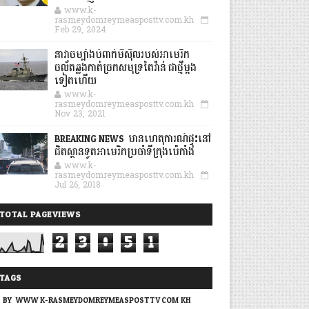
www.k-
rasmeydomreymeasposttv.com.kh
Feb 29, 2024
នាវាចម្បាំងបំពាក់មីស៊ីលរបស់អាមេរិក
ចល័តឆ្លងកាត់ច្រកសមុទ្រតៃវ៉ាន់ ជាថ្មីម្តង
ទៀតហើយ
www.k-
rasmeydomreymeasposttv.com.kh
Nov 23, 2021
BREAKING NEWS: មានហេតុការណ៍ផ្ទុះនៅ
ជិតស្ថានទូតអាមេរិកប្រចាំទីក្រុងប៉េកាំង
www.k-
rasmeydomreymeasposttv.com.kh
Jul 26, 2018
TOTAL PAGEVIEWS
2
3
0
5
1
TAGS
BY: WWW.K-RASMEYDOMREYMEASPOSTTV.COM.KH