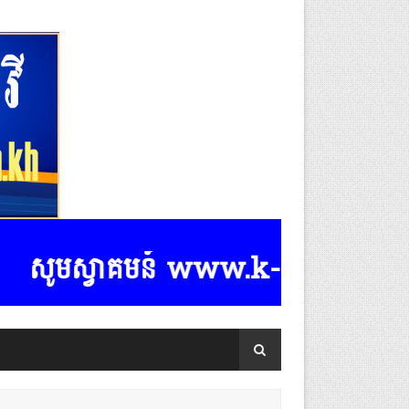
ស្វាគមន៍ www.k-rasmeydomreymeasp