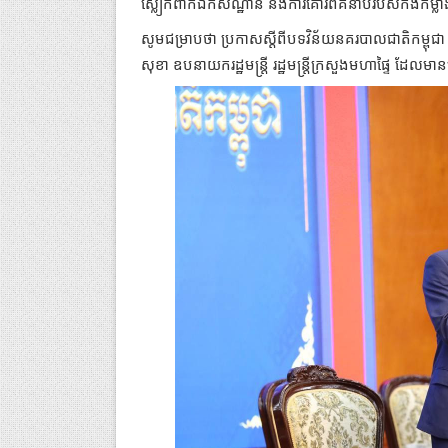
ស្លៀកពាក់ឯកសណ្ឋាន និងការគោរពគំនាប់របស់កងកម្ល
សូមជម្រាបថា ប្រកាសស្ដីពីបទវិន័យនគរបាលជាតិកម្ពុជា 
សុខា ឧបនាយករដ្ឋមន្ដ្រី រដ្ឋមន្ដ្រីក្រសួងមហាផ្ទៃ ដែល