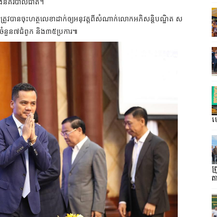
ាំងនគរបាលជាតិ។
ត្រូវបានចុះហត្ថលេខាដាក់ឲ្យអនុវត្តពីសំណាក់លោកអភិសន្ដិបណ្ឌិត ស
មានចំនួន៧ជំពូក និង៣៥ប្រការ៕
ហ្
ត
ត