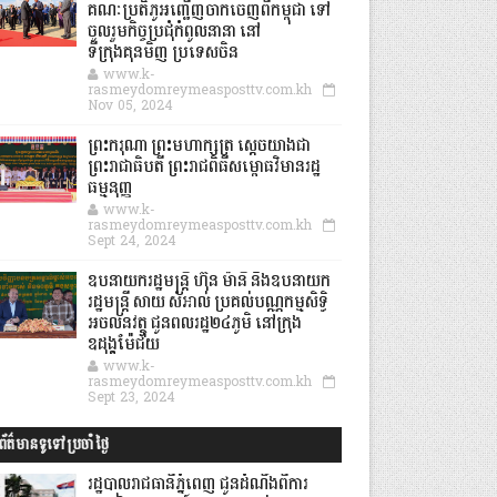
គណៈប្រតិភូអញ្ជើញចាកចេញពីកម្ពុជា ទៅ
ចូលរួមកិច្ចប្រជុំកំពូលនានា នៅ
ទីក្រុងគុនមិញ ប្រទេសចិន
www.k-
rasmeydomreymeasposttv.com.kh
Nov 05, 2024
ព្រះករុណា ព្រះមហាក្សត្រ ស្តេចយាងជា
ព្រះរាជាធិបតី ព្រះរាជពិធីសម្ពោធវិមានរដ្ឋ
ធម្មនុញ្ញ
www.k-
rasmeydomreymeasposttv.com.kh
Sept 24, 2024
ឧបនាយករដ្ឋមន្ដ្រី ហ៊ុន ម៉ានី និងឧបនាយក
រដ្ឋមន្ដ្រី សាយ សំអាល់ ប្រគល់បណ្ណកម្មសិទ្ធិ
អចលនវត្ថុ ជូនពលរដ្ឋ២៤ភូមិ នៅក្រុង
ឧដុង្គម៉ែជ័យ
www.k-
rasmeydomreymeasposttv.com.kh
Sept 23, 2024
ព័ត៌មានទូទៅប្រចាំថ្ងៃ
រដ្ឋបាលរាជធានីភ្នំពេញ ជូនដំណឹងពីការ