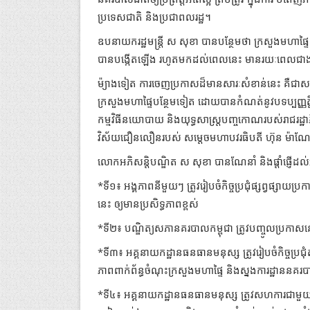
ប្រទេសជាតិ និងប្រជាពលរដ្ឋ។
ឧបនាយករដ្ឋមន្ដ្រី ស សុខា បានបន្ថែមថា ក្រសួងមហ
បានបង្កើតឡើង រហូតមកដល់ពេលនេះ មានរយៈពេលជា
ម៉្យាងទៀត ការចេញប្រកាសដ៏មានសារៈសំខាន់នេះ គឺជាសក្ខ
ក្រសួងមហាផ្ទៃបន្ថែមទៀត ដោយបានកំណត់នូវបទប្បញ្ញត្តិន
កម្មវិធីនយោបាយ និងយុទ្ធសាស្ត្របញ្ចកោណរបស់រាជរដ
វិស័យជឿនលឿនរបស់ សម្តេចមហាបវរធិបតី ហ៊ុន ម៉ាណែត ន
លោកអភិសន្ដិបណ្ឌិត ស សុខា បានណែនាំ និងផ្ដាំផ្ញើដល់
*ទី១៖ អង្គភាពនីមួយៗ ត្រូវរៀបចំកិច្ចប្រជុំផ្សព្វផ្សាយ
នេះ ឲ្យមានប្រសិទ្ធភាពខ្ពស់
*ទី២៖ បណ្ឌិត្យសភានគរបាលកម្ពុជា ត្រូវបញ្ចូលប្រកាសនេះទ
*ទី៣៖ អគ្គនាយកដ្ឋានធនធានមនុស្ស ត្រូវរៀបចំកិច្ចប្រជ
ភាពពាក់ព័ន្ធចំណុះក្រសួងមហាផ្ទៃ និងស្នងការដ្ឋាននគរ
*ទី៤៖ អគ្គនាយកដ្ឋានធនធានមនុស្ស ត្រូវសហការជាមួយអង្គភា