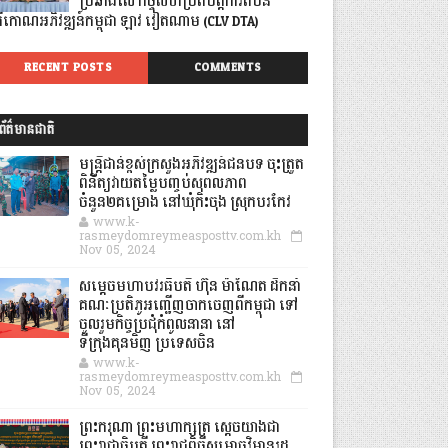
ប្រឆាំងលើ កិច្ចសហប្រតិបត្តិការតំបន់
្រីកោណអភិវឌ្ឍន៍កម្ពុជា ឡាវ វៀតណាម (CLV DTA)
RECENT POSTS
COMMENTS
ព័ត៌មានជាតិ
មន្ត្រីជាន់ខ្ពស់ក្រសួងអភិវឌ្ឍន៍ជនបទ ចុះត្រួត
ពិនិត្យវាយតម្លៃបញ្ចប់សុពលភាព
ចំនួន២គម្រោង នៅឃុំកិះចុង ស្រុកបរកែវ
www.k-
rasmeydomreymeasposttv.com.kh
Nov 05, 2024
សម្តេចមហាបវរធិបតី ហ៊ុន ម៉ាណែត ដឹកនាំ
គណៈប្រតិភូអញ្ជើញចាកចេញពីកម្ពុជា ទៅ
ចូលរួមកិច្ចប្រជុំកំពូលនានា នៅ
ទីក្រុងគុនមិញ ប្រទេសចិន
www.k-
rasmeydomreymeasposttv.com.kh
Nov 05, 2024
ព្រះករុណា ព្រះមហាក្សត្រ ស្តេចយាងជា
ព្រះរាជាធិបតី ព្រះរាជពិធីសម្ពោធវិមានរដ្ឋ