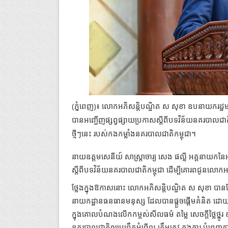
(ភ្នំពេញ)៖ លោកអភិសន្តិបណ្ឌិត ស សុខា ឧបនាយករដ្ឋមន្ត
បានអញ្ជើញផ្សព្វផ្សាយប្រកាសស្តីពីបទវិន័យនគរបាលជ
ថ្មីៗនេះ របស់កងកម្លាំងនគរបាលជាតិកម្ពុជា។
នាយឧត្តមសេនីយ៍ សាស្ត្រាចារ្យ សេង ផល្លី អគ្គនាយកនៃ
ស្តីពីបទវិន័យនគរបាលជាតិកម្ពុជា ដើម្បីគោរពជូនលោកអភ
ថ្លែងក្នុងឱកាសនោះ លោកអភិសន្តិបណ្ឌិត ស សុខា បានថ្
នាយកដ្ឋានធនធានមនុស្ស ដែលបានផ្តួចផ្តើមគំនិត ដោយ
ក្នុងគោលបំណងលើកកម្ពស់សីលធម៌ តម្លៃ សេចក្តីថ្លៃថ្នូរ ឧ
នគរបាលជាតិឲ្យប្រព្រឹត្តអំពើល្អ ត្រឹមត្រូវ ក្នុងការ បំពេ