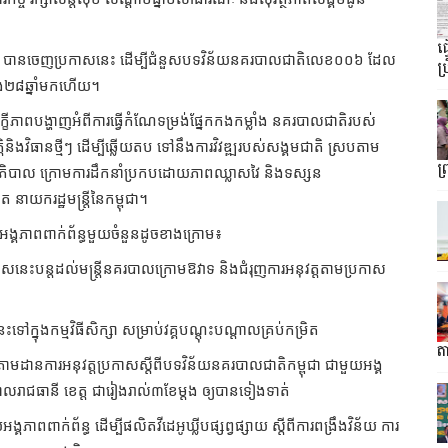
ធ
ាផ្ទៃ បានចេញប្រកាសនេះ ដើម្បីជំនួសបទវិន័យនគរបាលជាតិលេខ០០៦ ដែល
ប្
ង២៨ឆ្នាំមកហើយ។
ីភាពបង្ហាញអំពីការធ្វើកំណែទម្រង់ផ្នែកកងកម្លាំង នគរបាលជាតិរបស់
ិងវិធានថ្មីៗ ដើម្បីឆ្លើយតប ទៅនឹងការវិវឌ្ឍរបស់សង្គមជាតិ ស្របតាម
ព
្ឋាភិបាល ក្រោមការដឹកនាំប្រកបដោយភាពឈ្លាសវៃ និងទស្សន
ាយករដ្ឋមន្ត្រីនៃកម្ពុជា។
អង្គភាពពាក់ព័ន្ធមួយចំនួនដូចខាងក្រោម៖
ប្រកាសនេះបន្តដល់មន្ត្រីនគរបាលក្រោមឱវាទ និងជំរុញការអនុវត្តតាមប្រកាស
ៅក្នុងកម្មវិធីសិក្សា សម្រាប់វគ្គបណ្តុះបណ្តាលគ្រប់កម្រិត
តា
ុំតាមដានការអនុវត្តប្រកាសស្តីពីបទវិន័យនគរបាលជាតិកម្ពុជា ជាមួយអង្គ
បាលរាជធានី ខេត្ត ជារៀងរាល់៣ខែម្តង ឲ្យបានទៀងទាត់
ពពាក់ព័ន្ធ ដើម្បីផលិតវីដេអូឃ្លីបផ្សព្វផ្សាយ ស្តីពីការពង្រឹងវិន័យ ការ