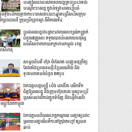
បញ្ចៀសចរាចរណ៍យានយន្តគ្រប់ប្រភេទជា
បណ្តោះអាសន្ន ក្នុងអំឡុងពេលរៀបចំ
្វើមីទ្ទីងបើកយុទ្ធនាការឃោសនាបោះឆ្នោតជ្រើសរើសក្រុម
រឹក្សារាជធានី ក្រុមប្រឹក្សាខណ្ឌ នីតិកាលទី៤
ប្រជាពលរដ្ឋរងគ្រោះដោយសារខ្យល់កន្ត្រាក់
ចំនួន៧គ្រួសារ ទទួលបានអំណោយមនុស្ស
ធម៌ពីសាខាកាកបាទក្រហមកម្ពុជា ខេត្ត
្រះសីហនុ
សម្តេចធិបតី ហ៊ុន ម៉ាណែត ចេញអនុក្រឹត្យ
តែងតាំងប្រធានមន្ទីរប្រៃសណីយ៍ និង
ទូរគមនាគមន៍ចំនួន ២២រូប
ឯកឧត្តមរដ្ឋមន្ត្រី ប៉េង ពោធិ៍នា លើកទឹក
ចិត្តឱ្យពលរដ្ឋ និងក្រុមហ៊ុននានា ចូលរួមប្រើ
ប្រាស់សេវាដឹកជញ្ជូនទំនិញ និងធ្វើដំណើរ
មផ្លូវដែកកម្ពុជា
ឯកឧត្តមអភិបាលខេត្តកណ្ដាល បញ្ជាឲ្យដោះ
ស្រាយបញ្ហាលិចទឹកនៅក្រុងតាខ្មៅ ឲ្យបាន
ឆាប់