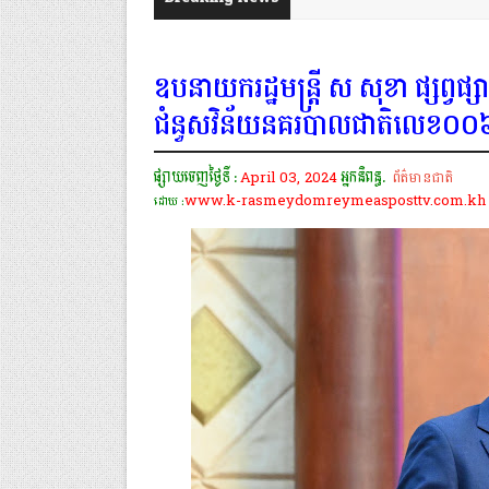
ឧបនាយករដ្ឋមន្ដ្រី ស សុខា ផ្សព្
ជំនួសវិន័យនគរបាលជាតិលេខ០០
ផ្សាយចេញថ្ងៃទី :
April 03, 2024
អ្នកនិពន្ធ.
ព័ត៌មានជាតិ
www.k-rasmeydomreymeasposttv.com.kh
ដោយ :