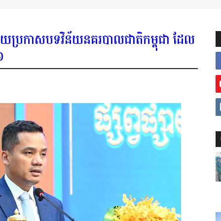
វផ្សាយប្រកាសបទវិន័យនគរបាលជាតិកម្ពុជា ដែល
៦