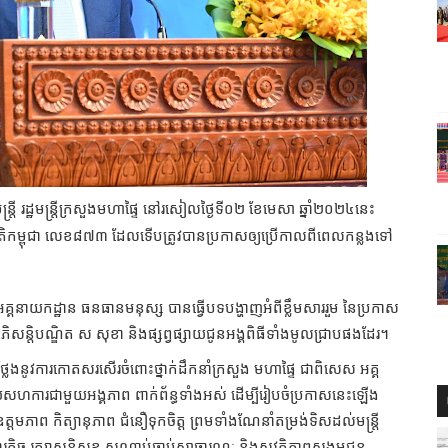
្រី រដ្ឋមន្ត្រីក្រសួងមហាផ្ទៃ នៅរសៀលថ្ងៃទី០២ ខែមេសា ឆ្នាំ២០២៤នេះ
ាតិកម្ពុជា លេខ៨៧៣ ដែលទើបត្រូវបានប្រកាសឲ្យប្រើកាលពីពេលកន្លងទៅ
អគ្គនាយកដ្ឋាន ធនធានមនុស្ស បានធ្វើបទបង្ហាញអំពីខ្លឹមសាររួម នៃប្រកាស
ិសន្តិបណ្ឌិត ស សុខា និងផ្សព្វផ្សាយជូនអង្គពិធីទាំងមូលជ្រាបផងដែរ។
លែងនូវការកោតសរសើរចំពោះថ្នាក់ដឹកនាំក្រសួង មហាផ្ទៃ ជាពិសេស អគ្គ
សហការជាមួយអង្គភាព ពាក់ព័ន្ធទាំងអស់ ដើម្បីរៀបចំប្រកាសនេះឡើង
ត្តមភាព កិត្យានុភាព ជំនឿទុកចិត្ត ព្រមទាំងណែនាំតម្រង់ទិសដល់មន្ត្រី
ញភារកិច្ច រក្សាសន្តិសុខ សណ្តាប់ធ្នាប់សាធារណៈ និងសុវត្ថិភាពសង្គមជូន