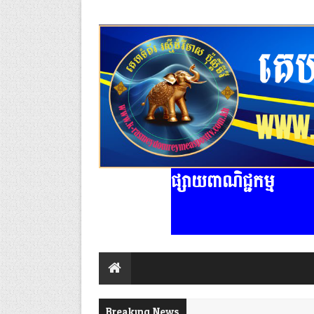
ផ្សាយពាណិជ្ជកម្ម
Breaking News