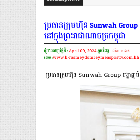
ប្រធានក្រុមហ៊ុន Sunwah Group 
នៅក្នុង​ព្រះរាជាណាចក្រកម្ពុជា
ផ្សាយចេញថ្ងៃទី :
April 09, 2024
អ្នកនិពន្ធ.
ព័ត៌មានជាតិ
www.k-rasmeydomreymeasposttv.com.kh
ដោយ :
ប្រធានក្រុមហ៊ុន Sunwah Group បង្ហាញបំណងពង