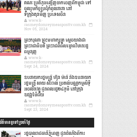
គណៈប្រតិភូអញ្ជើញចាកចេញពីកម្ពុជា ទៅ
ចូលរួមកិច្ចប្រជុំកំពូលនានា នៅ
ទីក្រុងគុនមិញ ប្រទេសចិន
www.k-
rasmeydomreymeasposttv.com.kh
Nov 05, 2024
ព្រះករុណា ព្រះមហាក្សត្រ ស្តេចយាងជា
ព្រះរាជាធិបតី ព្រះរាជពិធីសម្ពោធវិមានរដ្ឋ
ធម្មនុញ្ញ
www.k-
rasmeydomreymeasposttv.com.kh
Sept 24, 2024
ឧបនាយករដ្ឋមន្ដ្រី ហ៊ុន ម៉ានី និងឧបនាយក
រដ្ឋមន្ដ្រី សាយ សំអាល់ ប្រគល់បណ្ណកម្មសិទ្ធិ
អចលនវត្ថុ ជូនពលរដ្ឋ២៤ភូមិ នៅក្រុង
ឧដុង្គម៉ែជ័យ
www.k-
rasmeydomreymeasposttv.com.kh
Sept 23, 2024
ព័ត៌មានទូទៅប្រចាំថ្ងៃ
រដ្ឋបាលរាជធានីភ្នំពេញ ជូនដំណឹងពីការ