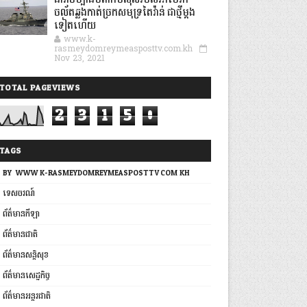
នាវាចម្បាំងបំពាក់មីស៊ីលរបស់អាមេរិក
ចល័តឆ្លងកាត់ច្រកសមុទ្រតៃវ៉ាន់ ជាថ្មីម្តង
ទៀតហើយ
www.k-
rasmeydomreymeasposttv.com.kh
Nov 23, 2021
TOTAL PAGEVIEWS
2
3
1
5
0
TAGS
BY: WWW.K-RASMEYDOMREYMEASPOSTTV.COM.KH
ទេសចរណ៍
ព័ត៌មានកីឡា
ព័ត៌មានជាតិ
ព័ត៌មានសន្តិសុខ
ព័ត៌មានសេដ្ឋកិច្ច
ព័ត៌មានអន្តរជាតិ