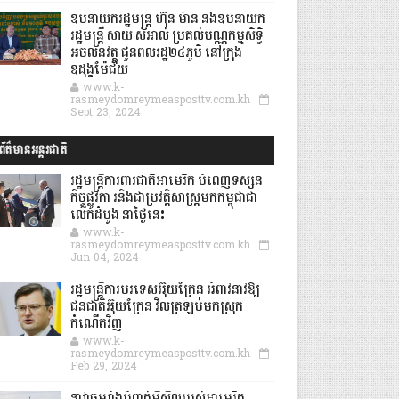
ឧបនាយករដ្ឋមន្ដ្រី ហ៊ុន ម៉ានី និងឧបនាយក
រដ្ឋមន្ដ្រី សាយ សំអាល់ ប្រគល់បណ្ណកម្មសិទ្ធិ
អចលនវត្ថុ ជូនពលរដ្ឋ២៤ភូមិ នៅក្រុង
ឧដុង្គម៉ែជ័យ
www.k-
rasmeydomreymeasposttv.com.kh
Sept 23, 2024
ព័ត៌មានអន្តរជាតិ
រដ្ឋមន្រ្តីការពារជាតិអាមេរិក បំពេញទស្សន
កិច្ចផ្លូវកា រនិងជាប្រវត្តិសាស្រ្តមកកម្ពុជាជា
លើកដំបូង នាថ្ងៃនេះ
www.k-
rasmeydomreymeasposttv.com.kh
Jun 04, 2024
រដ្ឋមន្ត្រីការបរទេសអ៊ុយក្រែន អំពាវនាវឱ្យ
ជនជាតិអ៊ុយក្រែន វិលត្រឡប់មកស្រុក
កំណើតវិញ
www.k-
rasmeydomreymeasposttv.com.kh
Feb 29, 2024