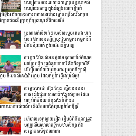
បញ្ចៀសចរាចរណ៍យានយន្តគ្រប់ប្រភេទជា
បណ្តោះអាសន្ន ក្នុងអំឡុងពេលរៀបចំ
្វើមីទ្ទីងបើកយុទ្ធនាការឃោសនាបោះឆ្នោតជ្រើសរើសក្រុម
រឹក្សារាជធានី ក្រុមប្រឹក្សាខណ្ឌ នីតិកាលទី៤
ប្រសាសន៍សំខាន់ៗរបស់សម្តេចតេជោ ហ៊ុន
សែន ឱកាសអញ្ជើញចុះជួបកម្មករ កម្មការិនី
ជិត២ម៉ឺននាក់ ក្នុងរាជធានីភ្នំពេញ
សម្តេច ម៉ែន សំអន ផ្តល់អនុសាសន៍៤ចំណុច
ដល់គ្រូបង្វឹក គ្រូជំនួយជានារី និងកីឡាការិនី
ដើម្បីយកជ័យជម្នះក្នុងការប្រកួតកីឡាស៊ី
គេម និងអាស៊ានប៉ារ៉ាហ្គេម ដែលកម្ពុជាធ្វើជាម្ចាស់ផ្ទះ
សម្ដេចតេជោ ហ៊ុន សែន ផ្ញើសារអបអរ
សាទរ និងជូនពរសាសនិកខ្មែរឥស្លាម ដែល
បញ្ចប់ពិធីអំណត់បួសខែរ៉ាម៉ាឌន
្រកបដោយជោគជ័យ និងរីករាយថ្ងៃបុណ្យរ៉យ៉ាហ៊្វីទ្រី
អភិបាលខេត្តស្វាយរៀង រៀបចំពិធីបុណ្យឆ្លង
បណ្ណាល័យសាលាពុទ្ធិកបឋមសិក្សា និង
សម្ពោធសមិទ្ធផលនានា