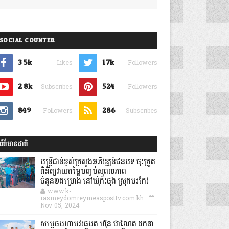
SOCIAL COUNTER
3.5k
1.7k
Likes
Followers
2.8k
524
Subscribes
Followers
849
286
Followers
Subscribes
ព័ត៌មានជាតិ
មន្ត្រីជាន់ខ្ពស់ក្រសួងអភិវឌ្ឍន៍ជនបទ ចុះត្រួត
ពិនិត្យវាយតម្លៃបញ្ចប់សុពលភាព
ចំនួន២គម្រោង នៅឃុំកិះចុង ស្រុកបរកែវ
www.k-
rasmeydomreymeasposttv.com.kh
Nov 05, 2024
សម្តេចមហាបវរធិបតី ហ៊ុន ម៉ាណែត ដឹកនាំ