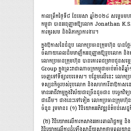
កាលព្រឹកថ្ងៃទី៨ ខែមេសា ឆ្នាំ២០២៤ សម្តេចមហា
កម្ពុជា បានអនុញ្ញាតឱ្យលោក Jonathan K.
ការគួរសម និងពិភាក្សាការងារ។
ក្នុងឱកាសនៃជំនួប លោកប្រធានក្រុមហ៊ុន បានថ
ចំណាយពេលដ៏មមាញឹកអនុញ្ញាតឱ្យរូបលោក និងគណ
លោកប្រធានក្រុមហ៊ុន បានគោរពជម្រាបជូនសម្ត
Group ក្នុងព្រះរាជាណាចក្រកម្ពុជាចាប់តាំងពីឆ្
ចេញទៅទីផ្សារបរទេស។ បន្ថែមលើនេះ លោកប្រធាន
ទស្សនកិច្ចរបស់រូបលោក និងសហការីនាឱកាសនេ
មានអាជីវកម្មក្នុងវិស័យជាច្រើនដូចជា៖ បច្ចេកវ
ជាដើម។ ជាងនេះទៅទៀត លោកប្រធានក្រុមហ៊ុន 
ចំនួន រួមមាន៖ (១) វិនិយោគអភិវឌ្ឍន៍តំបន់សេ
(២) វិនិយោគលើការកសាងអគារពាណិជ្ជកម្ម ន
វិនិយោគលើការដំឡើងស្ថានីយសាកថាមពលយានយន