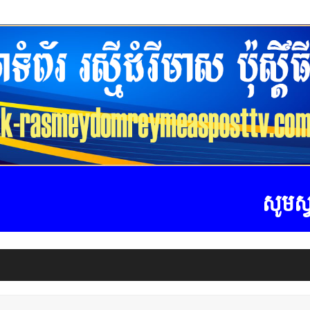
សូមស្វាគម