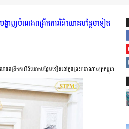
បង្ហាញបំណងពង្រីកការវិនិយោគ​បន្ថែមទៀត​
្រីកការវិនិយោគ​បន្ថែមទៀត​នៅក្នុង​ព្រះរាជាណាចក្រកម្ពុជា