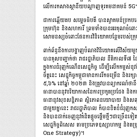
លើការកសាងស្ថានីយបណ្តាញទូរគមនាគមន៍ 5G
ជាការឆ្លើយតប សម្តេចធិបតី បានស្វាគមន៍ប្រក
ក្រុមហ៊ុន និងសហការី ព្រមទាំងបានអរគុណចំពោះចំ
សោមនស្សចំពោះផែនការវិនិយោគបន្ថែមរបស់ក្រុមហ
ពាក់ព័ន្ធនឹងការបង្ហាញបំណងវិនិយោគលើវិស័យមួ
បានគូសបញ្ជាក់ថា រាជរដ្ឋាភិបាល នីតិកាលទី៧ នៃ
ក្នុងការជំរុញកំណើនសេដ្ឋកិច្ច ដើម្បីលើកកម្ពស់
ចិត្តនេះ សេដ្ឋកិច្ចកម្ពុជាមានការរីកចម្រើន និង
៥,៦% នៅឆ្នាំ ២០២៣ និងត្រូវបានព្យាករណ៍ថានឹ
ធានាបាននូវបរិយាកាសនៃការប្រកួតប្រជែង និងការធ្វ
ធានានូវសុខសន្តិភាព ស្ថិរភាពនយោបាយ និងសណ្តាប
ជាមួយគ្នានេះ រាជរដ្ឋាភិបាល ក៏បានខិតខំជំរុញកសា
និងបានដាក់ចេញនូវគំនិតផ្តួចផ្តើមថ្មីៗជាច្រើនទៀត 
សេដ្ឋកិច្ចពិសេស តាមប្រភេទឧស្សាហកម្ម និងតម្
One Strategy)។