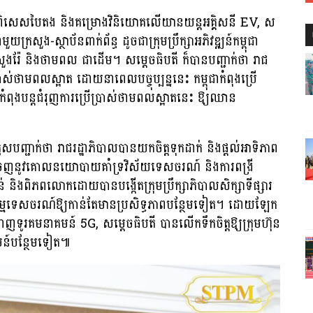
កិច្ចពិសេសបៃតង និងគម្រោងវិនិយោគលើយានយន្តអគ្គិសនី EV, ស
យក្រសួង-ស្ថាប័នពាក់ព័ន្ធ ដូចជាក្រុមប្រឹក្សាអភិវឌ្ឍន៍កម្ពុជា
ួងរ៉ែ និងថាមពល ជាដើម។ សម្តេចធិបតី ក៏បានបញ្ជាក់ថា រាជ
ប្រាស់ថាមពលស្អាត ដោយនាពេលបច្ចុប្បន្ននេះ កម្ពុជាកំពុងប្រើ
ុងបន្តជំរុញការប្រើប្រាស់ថាមពលស្អាតនេះ ឱ្យឈាន
បញ្ជាក់ថា រាជរដ្ឋាភិបាលបានយកចិត្តទុកដាក់ និងផ្តល់អាទិភាព
់ចេញនូវគោលនយោបាយគាំទ្រវិស័យទេសចរណ៍ និងការពង្រី
់ និងពិភពលោកដោយបានបង្កើតក្រុមប្រឹក្សាភិបាលសិក្សាទីផ្សារ
េវាកម្មទេសចរណ៍ឱ្យកាន់តែមានប្រសិទ្ធភាពបន្ថែមទៀត។ ដោយឡែក
ទូរគមនាគមន៍ 5G, សម្តេចធិបតី បានលើកទឹកចិត្តឱ្យក្រុមហ៊ុន
មន៍បន្ថែមទៀត៕