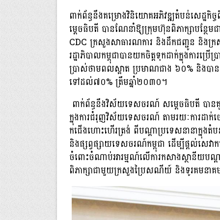
ពាក់ព័ន្ធនឹងគម្រោងវិនិយោគអភិវឌ្ឍតំបន់សេដ្ឋ
ម្តេចធិបតី បានណែនាំឱ្យក្រុមហ៊ុនពិភាក្សាបន្ថែមជាមួ
CDC ក្រសួងសាធារណការ និងដឹកជញ្ជូន និងក្រស
រដ្ឋាភិបាលកម្ពុជាបានយកចិត្តទុកដាក់ក្នុងការប្រើ
ប្រាស់ថាមពលស្អាត ប្រមាណជាង ៦០% និងបានកំព
ទៅដល់៧០% ត្រឹមឆ្នាំ២០៣០។
ពាក់ព័ន្ធនឹងវិស័យទេសចរណ៍ សម្តេចធិបតី បានគូស
ក្នុងការជំរុញវិស័យទេសចរណ៍ តាមរយៈការដាក
កជើងហោះហើរត្រង់ ពីបណ្តាប្រទេសនានាក្នុងតំបន
និងផ្សព្វផ្សាយទេសចរណ៍កម្ពុជា ដើម្បីផ្តល់ស
ចំពោះចំណាប់អារម្មណ៍លើការកសាងស្ថានីយបណ្តាញ
ពិភាក្សាជាមួយក្រសួងប្រៃសណីយ៍ និងទូរគមនាគ