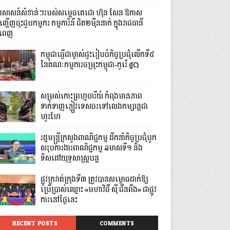
្រសាសន៍សំខាន់ៗរបស់សម្តេចតេជោ ហ៊ុន សែន ឱកាស
្ជើញចុះជួបកម្មករ កម្មការិនី ជិត២ម៉ឺននាក់ ក្នុងរាជធានី
នំពេញ
កម្ពុជាធ្វើជាម្ចាស់ផ្ទះរៀបចំកិច្ចប្រជុំលើកទី៥
នៃគណៈកម្មការចម្រុះកម្ពុជា-កូរ៉េ (JC)
សម្រស់កោះព្រហ្មចារីយ៍ កំពុងមានភាព
ទាក់ទាញភ្ញៀវទេសចរទៅលេងកម្សាន្តជា
ហូរហែ
រដ្ឋមន្ត្រីក្រសួងពាណិជ្ជកម្ម ដឹកនាំកិច្ចប្រជុំបូក
សរុបការងារពាណិជ្ជកម្ម ឆមាសទី១ និង
ទិសដៅយុទ្ធសាស្រ្តបន្ត
ផ្លូវក្រវាត់ក្រុងទី៣ ត្រូវបានសម្ពោធដាក់ឱ្យ
ប្រើប្រាស់ឈ្មោះ «មហាវិថី ស៊ី ជីនពីង» ជាផ្លូវ
ការនៅថ្ងៃនេះ
RECENT POSTS
COMMENTS