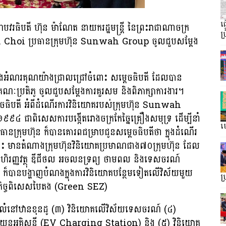
ធ
បវរធិបតី ហ៊ុន ម៉ាណែត នាយករដ្ឋមន្រ្តី នៃព្រះរាជាណាចក្រ
ប្
S. Choi ប្រធានក្រុមហ៊ុន Sunwah Group ចូលជួបសម្តែង
្លែងអំណរគុណយ៉ាងជ្រាលជ្រៅចំពោះ សម្តេចធិបតី ដែលបាន
ៈប្រតិភូ ចូលជួបសម្ដែងការគួរសម និងពិភាក្សាការងារ។
េចធិបតី អំពីដំណើរការវិនិយោគរបស់ក្រុមហ៊ុន Sunwah
នាំ១៩៩៤ ជាពិសេសការបង្កើតរោងចក្រកែច្នៃគ្រឿងសមុទ្រ ដើម្បីនាំ
ហ្
ក្រុមហ៊ុន ក៏បានគោរពជម្រាបជូនសម្តេចធិបតីថា ក្នុងដំណើរ
ះ មានតំណាងក្រុមហ៊ុនវិនិយោគប្រមាណជាង៧០ក្រុមហ៊ុន ដែល
ិទ្យាហិរញ្ញវត្ថុ ឌីជីថល អចលនទ្រព្យ ថាមពល និងទេសចរណ៍
ក៏បានបង្ហាញបំណងក្នុងការវិនិយោគបន្ថែមទៀតលើវិស័យមួយ
ប
ដ្ឋកិច្ចពិសេសបៃតង (Green SEZ)
ិងលំនៅឋានខុនដូ (៣) វិនិយោគលើវិស័យទេសចរណ៍ (៤)
្តអគ្គិសនី (EV Charging Station) និង (៥) វិនិយោគ