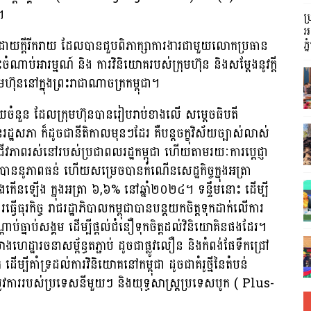
។
ប
អញ
បដោយក្តីរីករាយ ដែលបានជួបពិភាក្សាការងារជាមួយលោកប្រធាន
ភ្
ណាប់អារម្មណ៍ និង ការវិនិយោគរបស់ក្រុមហ៊ុន និងសម្តែងនូវក្តី
៊ុននៅក្នុងព្រះរាជាណាចក្រកម្ពុជា។
យចំនួន ដែលក្រុមហ៊ុនបានរៀបរាប់ខាងលើ សម្តេចធិបតី
រដ្ឋសភា ក៏ដូចជានីតិកាលមុនៗដែរ គឺបន្តចក្ខុវិស័យច្បាស់លាស់
នូវជីវភាពរស់នៅរបស់ប្រជាពលរដ្ឋកម្ពុជា ហើយតាមរយៈការប្តេជ្ញា
រក្សាបាននូភាពធន់ ហើយសម្រេចបានកំណើនសេដ្ឋកិច្ចក្នុងអត្រា
ងកើនឡើង ក្នុងអត្រា ៦,៦% នៅឆ្នាំ២០២៤។ ទន្ទឹមនោះ ដើម្បី
ើធុរកិច្ច រាជរដ្ឋាភិបាលកម្ពុជាបានបន្តយកចិត្តទុកដាក់លើការ
់ធ្នាប់សង្គម ដើម្បីផ្តល់ជំនឿទុកចិត្តដល់វិនិយោគិនផងដែរ។
ងហេដ្ឋារចនាសម្ព័ន្ធតភ្ជាប់ ដូចជាផ្លូវលឿន និងកំពង់ផែទឹកជ្រៅ
ដើម្បីគាំទ្រដល់ការវិនិយោគនៅកម្ពុជា ដូចជាគំរូថ្មីនៃតំបន់
រូវការរបស់ប្រទេសនីមួយៗ និងយុទ្ធសាស្រ្តប្រទេសបូក ( Plus-