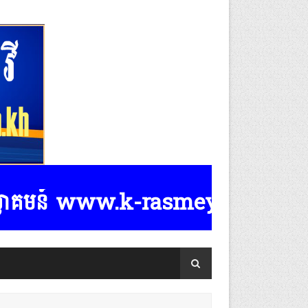
ន៍ www.k-rasmeydomreymeasposttv.c