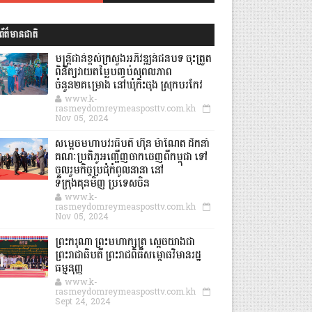
ព័ត៌មានជាតិ
មន្ត្រីជាន់ខ្ពស់ក្រសួងអភិវឌ្ឍន៍ជនបទ ចុះត្រួត
ពិនិត្យវាយតម្លៃបញ្ចប់សុពលភាព
ចំនួន២គម្រោង នៅឃុំកិះចុង ស្រុកបរកែវ
www.k-
rasmeydomreymeasposttv.com.kh
Nov 05, 2024
សម្តេចមហាបវរធិបតី ហ៊ុន ម៉ាណែត ដឹកនាំ
គណៈប្រតិភូអញ្ជើញចាកចេញពីកម្ពុជា ទៅ
ចូលរួមកិច្ចប្រជុំកំពូលនានា នៅ
ទីក្រុងគុនមិញ ប្រទេសចិន
www.k-
rasmeydomreymeasposttv.com.kh
Nov 05, 2024
ព្រះករុណា ព្រះមហាក្សត្រ ស្តេចយាងជា
ព្រះរាជាធិបតី ព្រះរាជពិធីសម្ពោធវិមានរដ្ឋ
ធម្មនុញ្ញ
www.k-
rasmeydomreymeasposttv.com.kh
Sept 24, 2024