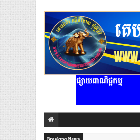
ផ្សាយពាណិជ្ជកម្ម
Breaking News