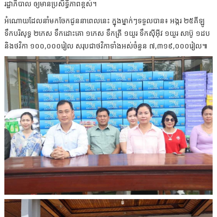
រដ្ឋាភិបាល ឲ្យមានប្រសិទ្ធិភាពខ្ពស់។
អំណោយដែលនាំមកចែកជូននាពេលនេះ ក្នុងម្នាក់ៗទទួលបាន៖ អង្ករ ២៥គីឡូ
ទឹកបរិសុទ្ធ ២កេស ទឹកដោះគោ ១កេស ទឹកត្រី ១យួរ ទឹកស៊ីអ៊ីវ ១យួរ សាប៊ូ ១ដប
និងថវិកា ១០០,០០០រៀល សរុបជាថវិកាទាំងអស់ចំនួន ៧,៣១៩,០០០រៀល៕