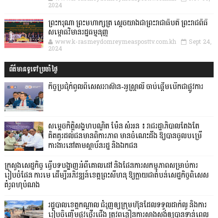
2024
ព្រះករុណា ព្រះមហាក្សត្រ ស្តេចយាងជាព្រះរាជាធិបតី ព្រះរាជពិធី
សម្ពោធវិមានរដ្ឋធម្មនុញ្ញ
www.k-rasmeydomreymeasposttv.com.kh
Sept 24,
2024
ព័ត៌មានទូទៅប្រចាំថ្ងៃ
កិច្ចប្រជុំកំពូលពិសេសអាស៊ាន-អូស្ត្រាលី ចាប់ផ្តើមបើកជាផ្លូវការ
សម្តេចកិត្តិសង្គហបណ្ឌិត ម៉ែន សំអន ៖ រាជរដ្ឋាភិបាលតែងតែ
គិតគូរដល់ជនមានពិការភាព មានចំណេះដឹង ឱ្យបានចូលបម្រើ
ការងារនៅតាមស្ថាប័នរដ្ឋ និងឯកជន
ក្រសួងសេដ្ឋកិច្ច ធ្វើបទបង្ហាញអំពីគោលដៅ និងផែនការសកម្មភាពសម្រាប់ការ
រៀបចំផែន ការមេ ដើម្បីអភិវឌ្ឍន៍ខេត្តព្រះសីហនុ ឱ្យក្លាយជាតំបន់សេដ្ឋកិច្ចពិសេស
គំរូពហុបំណង
រដ្ឋបាលខេត្តកណ្ដាល ជំរុញឲ្យក្រុមហ៊ុនដែលទទួលដាក់លូ និងការ
រៀបចិញ្ចើមផ្លូវថ្មើរជើង ត្រូវពន្លឿនការសាងសង់ឲ្យបានទាន់ពេល