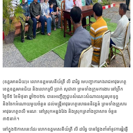
(ឧត្ដរមានជ័យ)៖ លោកឧត្តមសេនីយ៍ត្រី លី ដារិទ្ធ មេបញ្ជាការកងរាជអាវុធហត្ថ
ខេត្តឧត្តរមានជ័យ និងលោកស្រី ប្រាក់ សុជាតា ព្រមទាំងក្រុមការងារ នៅព្រឹក
ថ្ងៃទី៥ ខែមិថុនា ឆ្នាំ២០២៤ បានអញ្ជើញជួបសំណេះសំណាលសួរសុខទុក្ខ
និងចែកអំណោយមួយចំនួន ដល់មន្ត្រីអាវុធហត្ថសោធននិវត្តន៍ ព្រមទាំងគ្រួសារ
អាវុធហត្ថពលី មរណៈ នៅស្រុកអន្លង់វែង និងស្រុកត្រពាំងប្រាសាទ ចំនួន
៣៥នាក់។
នៅក្នុងឱកាសនេះដែរ លោកឧត្តមសេនីយ៍ត្រី លី ដារិទ្ធ បានថ្លែងពាំនាំនូវការផ្តំផ្ញើ