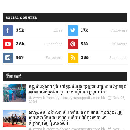
SOCIAL COUNTER
3.5k
1.7k
Likes
Followers
2.8k
524
Subscribes
Followers
849
286
Followers
Subscribes
ព័ត៌មានជាតិ
មន្ត្រីជាន់ខ្ពស់ក្រសួងអភិវឌ្ឍន៍ជនបទ ចុះត្រួតពិនិត្យវាយតម្លៃបញ្ចប់
សុពលភាពចំនួន២គម្រោង នៅឃុំកិះចុង ស្រុកបរកែវ
www.k-rasmeydomreymeasposttv.com.kh
Nov 05,
2024
សម្តេចមហាបវរធិបតី ហ៊ុន ម៉ាណែត ដឹកនាំគណៈប្រតិភូអញ្ជើញ
ចាកចេញពីកម្ពុជា ទៅចូលរួមកិច្ចប្រជុំកំពូលនានា នៅ
ទីក្រុងគុនមិញ ប្រទេសចិន
www.k-rasmeydomreymeasposttv.com.kh
Nov 05,