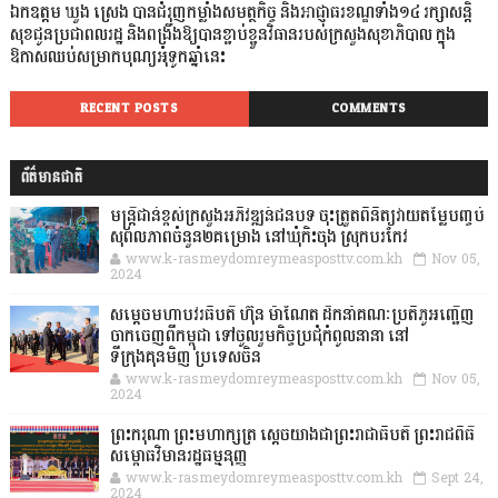
ឯកឧត្តម ឃួង ស្រេង បានជំរុញកម្លាំងសមត្ថកិច្ច និងអាជ្ញាធរខណ្ឌទាំង១៤ រក្សាសន្តិ
សុខជូនប្រជាពលរដ្ឋ និងពង្រឹងឱ្យបានខ្ជាប់ខ្ជួនវិធានរបស់ក្រសួងសុខាភិបាល ក្នុង
ឱកាសឈប់សម្រាកបុណ្យអុំទូកឆ្នាំនេះ
RECENT POSTS
COMMENTS
ព័ត៌មានជាតិ
មន្ត្រីជាន់ខ្ពស់ក្រសួងអភិវឌ្ឍន៍ជនបទ ចុះត្រួតពិនិត្យវាយតម្លៃបញ្ចប់
សុពលភាពចំនួន២គម្រោង នៅឃុំកិះចុង ស្រុកបរកែវ
www.k-rasmeydomreymeasposttv.com.kh
Nov 05,
2024
សម្តេចមហាបវរធិបតី ហ៊ុន ម៉ាណែត ដឹកនាំគណៈប្រតិភូអញ្ជើញ
ចាកចេញពីកម្ពុជា ទៅចូលរួមកិច្ចប្រជុំកំពូលនានា នៅ
ទីក្រុងគុនមិញ ប្រទេសចិន
www.k-rasmeydomreymeasposttv.com.kh
Nov 05,
2024
ព្រះករុណា ព្រះមហាក្សត្រ ស្តេចយាងជាព្រះរាជាធិបតី ព្រះរាជពិធី
សម្ពោធវិមានរដ្ឋធម្មនុញ្ញ
www.k-rasmeydomreymeasposttv.com.kh
Sept 24,
2024