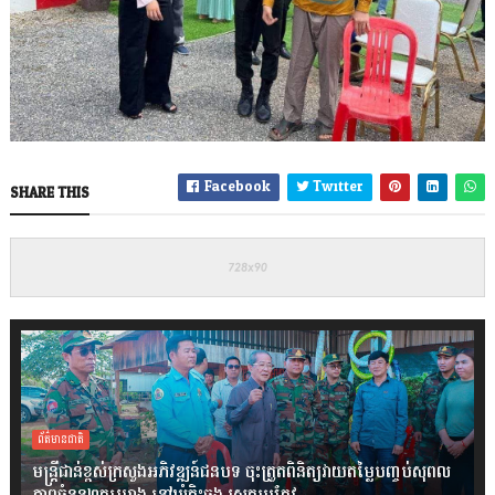
Facebook
Twitter
SHARE THIS
ព័ត៌មានជាតិ
មន្ត្រីជាន់ខ្ពស់ក្រសួងអភិវឌ្ឍន៍ជនបទ ចុះត្រួតពិនិត្យវាយតម្លៃបញ្ចប់សុពល