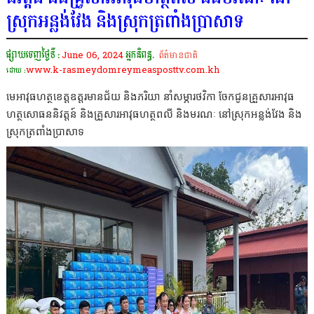
ស្រុកអន្លង់វែង និងស្រុកត្រពាំងប្រាសាទ
ផ្សាយចេញថ្ងៃទី :
June 06, 2024
អ្នកនិពន្ធ.
ព័ត៌មានជាតិ
www.k-rasmeydomreymeasposttv.com.kh
ដោយ :
មេអាវុធហត្ថខេត្តឧត្តរមានជ័យ និងភរិយា នាំសម្ភារថវិកា ចែកជូនគ្រួសារអាវុធ
ហត្ថសោធននិវត្តន៍ និងគ្រួសារអាវុធហត្ថពលី និងមរណៈ នៅស្រុកអន្លង់វែង និង
ស្រុកត្រពាំងប្រាសាទ