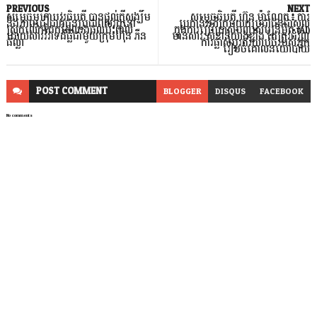
PREVIOUS
NEXT
សម្តេចមហាបវរធិបតី បានផ្តល់ក្តីសង្ឃឹម
សម្តេចធិបតី ហ៊ុន ម៉ាណែត៖ ការ
និងភាពជឿជាក់ជូនប្រជាពលរដ្ឋនៅ
ប្រកាន់អភិក្រមយកប្រជាជនជាស្នូល
ស្រុកលេីកដែកដែលរងផលប៉ះពាល់
ក្នុងការប្រើប្រាស់បញ្ញាសិប្បនិម្មិត (AI)
ដោយសារវិវាទដីធ្លីជាមួយក្រុមហ៊ុន ភឺន
មានសារៈសំខាន់យ៉ាងខ្លាំង តែត្រូវជំរុញ
ផល្លា
ការផ្លាស់ប្តូរឥរិយាបថរបស់អ្នក
រៀបចំគោលនយោបាយ
POST
COMMENT
BLOGGER
DISQUS
FACEBOOK
No comments