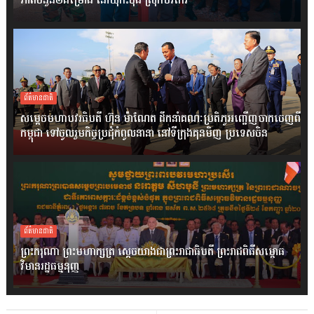
ភាពចំនួន២គម្រោង នៅឃុំកិះចុង ស្រុកបរកែវ
ព័ត៌មានជាតិ
សម្តេចមហាបវរធិបតី ហ៊ុន ម៉ាណែត ដឹកនាំគណៈប្រតិភូអញ្ជើញចាកចេញពី
កម្ពុជា ទៅចូលរួមកិច្ចប្រជុំកំពូលនានា នៅទីក្រុងគុនមិញ ប្រទេសចិន
ព័ត៌មានជាតិ
ព្រះករុណា ព្រះមហាក្សត្រ ស្តេចយាងជាព្រះរាជាធិបតី ព្រះរាជពិធីសម្ពោធ
វិមានរដ្ឋធម្មនុញ្ញ