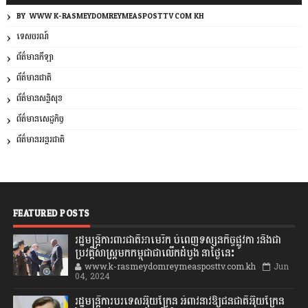
BY: WWW.K-RASMEYDOMREYMEASPOSTTV.COM.KH
ទេសចរណ៍
ព័ត៌មានកីឡា
ព័ត៌មានជាតិ
ព័ត៌មានសន្តិសុខ
ព័ត៌មានសេដ្ឋកិច្ច
ព័ត៌មានអន្តរជាតិ
FEATURED POSTS
រដ្ឋមន្រ្តីការពារជាតិអាមេរិក បំពេញទស្សនកិច្ចផ្លូវកា រនិងជា
ប្រវត្តិសាស្រ្តមកកម្ពុជាជាលើកដំបូង នាថ្ងៃនេះ
www.k-rasmeydomreymeasposttv.com.kh
Jun
04, 2024
រដ្ឋមន្ត្រីការបរទេសអ៊ុយក្រែន អំពាវនាវឱ្យជនជាតិអ៊ុយក្រែន