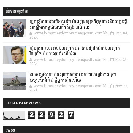
ព័ត៌មានអន្តរជាតិ
រដ្ឋមន្រ្តីការពារជាតិអាមេរិក បំពេញទស្សនកិច្ចផ្លូវកា រនិងជាប្រវត្តិ
សាស្រ្តមកកម្ពុជាជាលើកដំបូង នាថ្ងៃនេះ
www.k-rasmeydomreymeasposttv.com.kh
Jun 04,
2024
រដ្ឋមន្ត្រីការបរទេសអ៊ុយក្រែន អំពាវនាវឱ្យជនជាតិអ៊ុយក្រែន
វិលត្រឡប់មកស្រុកកំណើតវិញ
www.k-rasmeydomreymeasposttv.com.kh
Feb 29,
2024
នាវាចម្បាំងបំពាក់មីស៊ីលរបស់អាមេរិក ចល័តឆ្លងកាត់ច្រក
សមុទ្រតៃវ៉ាន់ ជាថ្មីម្តងទៀតហើយ
www.k-rasmeydomreymeasposttv.com.kh
Nov 23,
2021
TOTAL PAGEVIEWS
2
2
9
2
7
TAGS