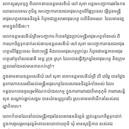
សាកសួរសុខទុក្ខ ពីលោកនាយឧត្តមសេនីយ៍ សៅ សុខា អគ្គមេបញ្ជាការរងនៃកង
យោធពលខេមរៈភូមិន្ទ មេបញ្ជាការកងរាជអាវុធហត្ថលើផ្ទៃប្រទេស ផ្ញើជូនមន្ត្រី
អាវុធហត្ថសោធននិវត្តន៍ ក៏ដូចជាគ្រួសារអាវុធហត្ថ ពលីនិងមរណៈ ដែលមានវត្ត
មានក្នុងពិធីនេះ។
លោកឧត្តមសេនីយ៍ត្រីមេបញ្ជាការ ក៏បានថ្លែងប្រាប់មន្ត្រីអាវុធហត្ថទាំងអស់ ពី
ការយកចិត្តទុកដាក់របស់នាយឧត្តមសេនីយ៍ សៅ សុខា មេបញ្ជាការកងរាជអាវុធ
ហត្ថលើផ្ទៃប្រទេស ចំពោះមន្ត្រី និងពលអាវុធហត្ថគ្រប់រូប ក៏ដូចជាអង្គភាពអាវុធ
ហត្ថនៅទូទាំងរាជធានី ខេត្ត ក្រុង ស្រុក ដែលបានធ្វើឱ្យកម្លាំងអាវុធហត្ថ និងក្រុម
គ្រួសារទាំងអស់មានភាពកក់ក្តៅ។
ក្នុងនាមនាយឧត្តមសេនីយ៍ សៅ សុខា លោកឧត្តមសេនីយ៍ត្រី លី ដារិទ្ធ បានថ្លែង
នូវការកោតសរសើរដល់មន្ត្រីអាវុធហត្ថដែលសោធននិវត្តន៍ទាំងអស់ ដែល
កន្លងមកបានចូលរួមចំណែកយ៉ាងសកម្ម ក្នុងការការពារជាតិមាតុភូមិ ការពារសន្តិ
សុខ សណ្តាប់ធ្នាប់សង្គម បានយ៉ាងល្អប្រសើរ ស្របតាមមាគ៌ាដឹកនាំរបស់រាជ
រដ្ឋាភិបាល។
លោកក៏បានណែនាំដល់មន្ត្រីអាវុធដែលសោធននិវត្តន៍ ត្រូវបន្តយកចិត្តទុកដាក់
ក្នុងការចូលរួមអនុវត្តន៍គោលនយោបាយភូមិ ឃុំ មានសុវត្ថិភាព របស់រាជ