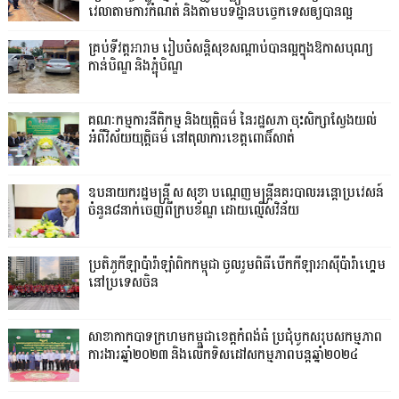
វេលាតាមការកំណត់ និងតាមបទដ្ឋានបច្ចេកទេសឲ្យបានល្អ
គ្រប់ទីវត្តអារាម រៀបចំសន្តិសុខសណ្តាប់បានល្អក្នុងឱកាសបុណ្យ
កាន់បិណ្ឌ និងភ្ជុំបិណ្ឌ
គណៈកម្មការនីតិកម្ម និងយុត្តិធម៌ នៃរដ្ឋសភា ចុះសិក្សាស្វែងយល់
អំពីវិស័យយុត្តិធម៌ នៅតុលាការខេត្តពោធិ៍សាត់
ឧបនាយករដ្ឋមន្ដ្រី ស សុខា បណ្ដេញមន្ដ្រីនគរបាលអន្ដោប្រវេសន៍
ចំនួន៨នាក់ចេញពីក្របខ័ណ្ឌ ដោយល្មើសវិន័យ
ប្រតិភូកីឡាប៉ារ៉ាឡាំពិកកម្ពុជា ចូលរួមពិធីបើកកីឡាអាស៊ីប៉ារ៉ាហ្គេម
នៅប្រទេសចិន
សាខាកាកបាទក្រហមកម្ពុជាខេត្តកំពង់ធំ ប្រជុំបូកសរុបសកម្មភាព
ការងារឆ្នាំ២០២៣ និងលើកទិសដៅសកម្មភាពបន្តឆ្នាំ២០២៤