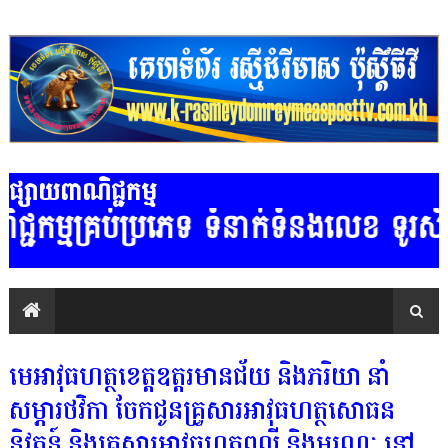
ផ្សាយពាណិជ្ជកម្ម
ភេទ ទំនាក់ទំនងលេខ ទូរស័ព្ទ:.....
មេអាវុធហត្ថខេត្តឧត្តរមានជ័យ និងភរិយា នាំ
សម្ភារថវិកា ចែកជូនគ្រួសារអាវុធហត្ថសោធន
និវត្តន៍ និងគ្រួសារអាវុធហត្ថពលី និងមរណៈ នៅ