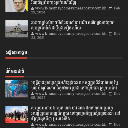
វិលត្រឡប់មកស្រុកកំណើតវិញ
www.k-rasmeydomreymeasposttv.com.kh
Feb
29, 2024
នាវាចម្បាំងបំពាក់មីស៊ីលរបស់អាមេរិក ចល័តឆ្លងកាត់ច្រក
សមុទ្រតៃវ៉ាន់ ជាថ្មីម្តងទៀតហើយ
www.k-rasmeydomreymeasposttv.com.kh
Nov
23, 2021
សន្តិសុខសង្គម
ព័ត៌មានជាតិ
មន្ត្រីជាន់ខ្ពស់ក្រសួងអភិវឌ្ឍន៍ជនបទ ចុះត្រួតពិនិត្យវាយតម្លៃ
បញ្ចប់សុពលភាពចំនួន២គម្រោង នៅឃុំកិះចុង ស្រុកបរកែវ
www.k-rasmeydomreymeasposttv.com.kh
Nov
05, 2024
សម្តេចមហាបវរធិបតី ហ៊ុន ម៉ាណែត ដឹកនាំគណៈប្រតិភូ
អញ្ជើញចាកចេញពីកម្ពុជា ទៅចូលរួមកិច្ចប្រជុំកំពូលនានា នៅ
ទីក្រុងគុនមិញ ប្រទេសចិន
www.k-rasmeydomreymeasposttv.com.kh
Nov