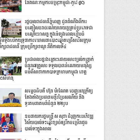
នៃគណៈកម្មការចម្រុះកម្ពុជា-កូរ៉េ (JC)
រដ្ឋបាលរាជធានីភ្នំពេញ ជូនដំណឹងពីការ
បញ្ចៀសចរាចរណ៍យានយន្តគ្រប់ប្រភេទជា
បណ្តោះអាសន្ន ក្នុងអំឡុងពេលរៀបចំ
្វើមីទ្ទីងបើកយុទ្ធនាការឃោសនាបោះឆ្នោតជ្រើសរើសក្រុម
រឹក្សារាជធានី ក្រុមប្រឹក្សាខណ្ឌ នីតិកាលទី៤
ប្រជាពលរដ្ឋរងគ្រោះដោយសារខ្យល់កន្ត្រាក់
ចំនួន៧គ្រួសារ ទទួលបានអំណោយមនុស្ស
ធម៌ពីសាខាកាកបាទក្រហមកម្ពុជា ខេត្ត
្រះសីហនុ
សម្តេចធិបតី ហ៊ុន ម៉ាណែត ចេញអនុក្រឹត្យ
តែងតាំងប្រធានមន្ទីរប្រៃសណីយ៍ និង
ទូរគមនាគមន៍ចំនួន ២២រូប
ឧបនាយករដ្ឋមន្ដ្រី ស សុខា ជំរុញការអភិវឌ្ឍ
វិស័យបាល់ទះឆ្នេរខ្សាច់ឲ្យរីកចម្រើនដូច
បាល់ទះក្នុងសាល