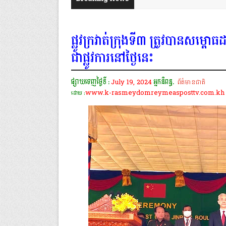
ផ្លូវក្រវាត់ក្រុងទី៣ ត្រូវបានសម្ពោ
ជាផ្លូវការនៅថ្ងៃនេះ
ផ្សាយចេញថ្ងៃទី :
July 19, 2024
អ្នកនិពន្ធ.
ព័ត៌មានជាតិ
www.k-rasmeydomreymeasposttv.com.kh
ដោយ :