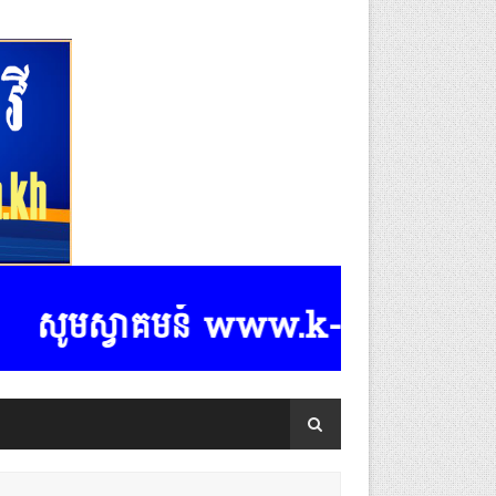
មស្វាគមន៍ www.k-rasmeydomreymeas