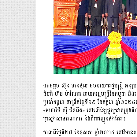
ឯកឧត្តម ស៊ុន ចាន់ថុល ឧបនាយករដ្ឋមន្ត្រី អនុប្រធា
ធិបតី ហ៊ុន ម៉ាណែត នាយករដ្ឋមន្ត្រីនៃកម្ពុជា និ
ប្រចាំកម្ពុជា នាព្រឹកថ្ងៃទី១៩ ខែកក្កដា ឆ្នាំ២០
«មហាវិថី ស៊ី ជីនពីង» នៅលើខ្សែផ្លូវក្រវាត់ក្រុងទ
ក្រសួងសាធារណការ និងដឹកជញ្ជូនផងដែរ។
កាលពីថ្ងៃទី២៨ ខែឧសភា ឆ្នាំ២០២៤ នៅវិមានសន្តិភា