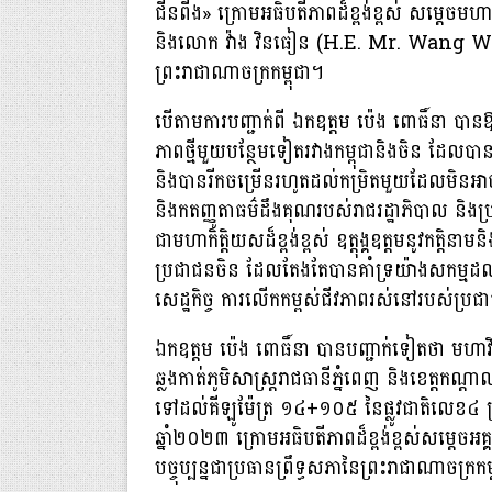
ជីនពីង» ក្រោមអធិបតីភាពដ៏ខ្ពង់ខ្ពស់ សម្តេចមហា
និងលោក វ៉ាង វិនធៀន (H.E. Mr. Wang Wenti
ព្រះរាជាណាចក្រកម្ពុជា។
បេីតាមការបញ្ជាក់ពី ឯកឧត្តម ប៉េង ពោធិ៍នា បានឱ្យ
ភាពថ្មីមួយបន្ថែមទៀតរវាងកម្ពុជានិងចិន ដែលបានបង្ក
និងបានរីកចម្រើនរហូតដល់កម្រិតមួយដែលមិនអាចបំ
និងកតញ្ញូតាធម៌ដឹងគុណរបស់រាជរដ្ឋាភិបាល និងប្រជា
ជាមហាកិត្តិយសដ៏ខ្ពង់ខ្ពស់ ឧត្តុង្គឧត្តមនូវកត្តិនាម
ប្រជាជនចិន ដែលតែងតែបានគាំទ្រយ៉ាងសកម្មដល់ប
សេដ្ឋកិច្ច ការលើកកម្ពស់ជីវភាពរស់នៅរបស់ប្រជាជ
ឯកឧត្តម ប៉េង ពោធិ៍នា បានបញ្ជាក់ទៀតថា មហាវិថ
ឆ្លងកាត់ភូមិសាស្រ្តរាជធានីភ្នំពេញ និងខេត្តកណ
ទៅដល់គីឡូម៉ែត្រ ១៤+១០៥ នៃផ្លូវជាតិលេខ៤ ត្រ
ឆ្នាំ២០២៣ ក្រោមអធិបតីភាពដ៏ខ្ពង់ខ្ពស់សម្តេចអ
បច្ចុប្បន្នជាប្រធានព្រឹទ្ធសភានៃព្រះរាជាណាចក្រកម