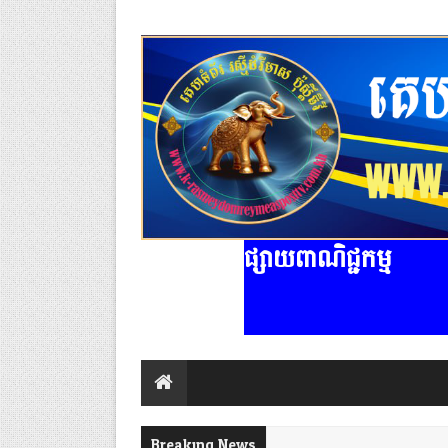
ផ្សាយពាណិជ្ជកម្ម
Breaking News