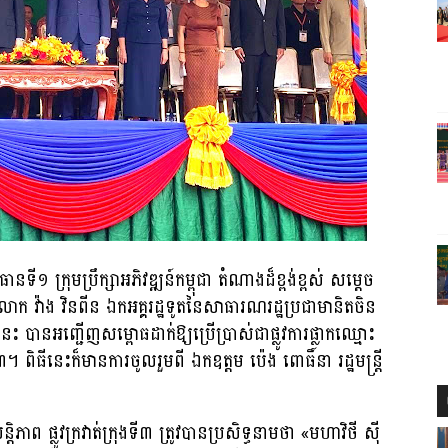
នទី១ ក្រុមប្រឹក្សាអភិវឌ្ឍន៍កម្ពុជា តំណាងដ៏ខ្ពង់ខ្ពស់ សម្តេច
ង​លោក វ៉ាង វិនពីន ឯកអគ្គរដ្ឋទូតនៃសាធារណរដ្ឋប្រជាមានិតចិន
២៤នេះ បានអញ្ជើញសម្ពោធដាក់ឱ្យប្រើប្រាស់ជាផ្លូវការផ្លាកឈ្មោះ
ី៣។ ពិធីនេះក៏មានការចូលរួមពី ឯកឧត្តម ប៉េង ពោធិ៍នា រដ្ឋមន្រ្តី
ព ផ្លូវក្រវាត់ក្រុងទី៣ ត្រូវបានប្រសិទ្ធនាមថា «មហាវិថី ស៊ី