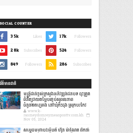
SOCIAL COUNTER
3.5k
1.7k
Likes
Followers
2.8k
524
Subscribes
Followers
849
286
Followers
Subscribes
ព័ត៌មានជាតិ
មន្ត្រីជាន់ខ្ពស់ក្រសួងអភិវឌ្ឍន៍ជនបទ ចុះត្រួត
ពិនិត្យវាយតម្លៃបញ្ចប់សុពលភាព
ចំនួន២គម្រោង នៅឃុំកិះចុង ស្រុកបរកែវ
www.k-
rasmeydomreymeasposttv.com.kh
Nov 05, 2024
សម្តេចមហាបវរធិបតី ហ៊ុន ម៉ាណែត ដឹកនាំ