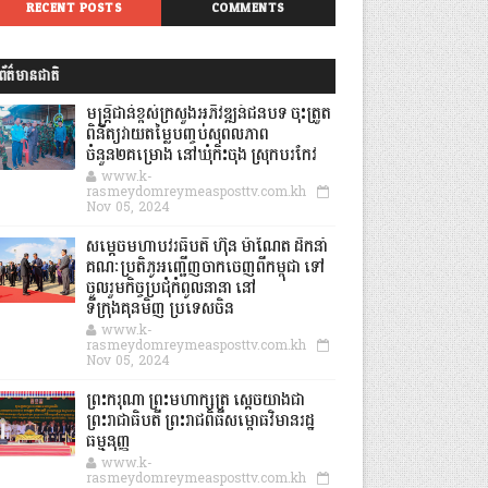
RECENT POSTS
COMMENTS
ព័ត៌មានជាតិ
មន្ត្រីជាន់ខ្ពស់ក្រសួងអភិវឌ្ឍន៍ជនបទ ចុះត្រួត
ពិនិត្យវាយតម្លៃបញ្ចប់សុពលភាព
ចំនួន២គម្រោង នៅឃុំកិះចុង ស្រុកបរកែវ
www.k-
rasmeydomreymeasposttv.com.kh
Nov 05, 2024
សម្តេចមហាបវរធិបតី ហ៊ុន ម៉ាណែត ដឹកនាំ
គណៈប្រតិភូអញ្ជើញចាកចេញពីកម្ពុជា ទៅ
ចូលរួមកិច្ចប្រជុំកំពូលនានា នៅ
ទីក្រុងគុនមិញ ប្រទេសចិន
www.k-
rasmeydomreymeasposttv.com.kh
Nov 05, 2024
ព្រះករុណា ព្រះមហាក្សត្រ ស្តេចយាងជា
ព្រះរាជាធិបតី ព្រះរាជពិធីសម្ពោធវិមានរដ្ឋ
ធម្មនុញ្ញ
www.k-
rasmeydomreymeasposttv.com.kh