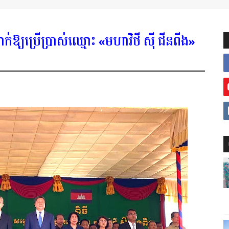
ធដាក់ឱ្យប្រើប្រាស់ឈ្មោះ «មហាវិថី ស៊ី ជីនពីង»