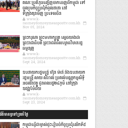
គណៈប្រតិភូអញ្ជើញចាកចេញពីកម្ពុជា ទៅ
ចូលរួមកិច្ចប្រជុំកំពូលនានា នៅ
ទីក្រុងគុនមិញ ប្រទេសចិន
www.k-
rasmeydomreymeasposttv.com.kh
Nov 05, 2024
ព្រះករុណា ព្រះមហាក្សត្រ ស្តេចយាងជា
ព្រះរាជាធិបតី ព្រះរាជពិធីសម្ពោធវិមានរដ្ឋ
ធម្មនុញ្ញ
www.k-
rasmeydomreymeasposttv.com.kh
Sept 24, 2024
ឧបនាយករដ្ឋមន្ដ្រី ហ៊ុន ម៉ានី និងឧបនាយក
រដ្ឋមន្ដ្រី សាយ សំអាល់ ប្រគល់បណ្ណកម្មសិទ្ធិ
អចលនវត្ថុ ជូនពលរដ្ឋ២៤ភូមិ នៅក្រុង
ឧដុង្គម៉ែជ័យ
www.k-
rasmeydomreymeasposttv.com.kh
Sept 23, 2024
ព័ត៌មានទូទៅប្រចាំថ្ងៃ
កម្ពុជាធ្វើជាម្ចាស់ផ្ទះរៀបចំកិច្ចប្រជុំលើកទី៥