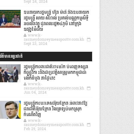
Sept 24, 2024
ឧបនាយករដ្ឋមន្ដ្រី ហ៊ុន ម៉ានី និងឧបនាយក
រដ្ឋមន្ដ្រី សាយ សំអាល់ ប្រគល់បណ្ណកម្មសិទ្ធិ
អចលនវត្ថុ ជូនពលរដ្ឋ២៤ភូមិ នៅក្រុង
ឧដុង្គម៉ែជ័យ
www.k-
rasmeydomreymeasposttv.com.kh
Sept 23, 2024
ព័ត៌មានអន្តរជាតិ
រដ្ឋមន្រ្តីការពារជាតិអាមេរិក បំពេញទស្សន
កិច្ចផ្លូវកា រនិងជាប្រវត្តិសាស្រ្តមកកម្ពុជាជា
លើកដំបូង នាថ្ងៃនេះ
www.k-
rasmeydomreymeasposttv.com.kh
Jun 04, 2024
រដ្ឋមន្ត្រីការបរទេសអ៊ុយក្រែន អំពាវនាវឱ្យ
ជនជាតិអ៊ុយក្រែន វិលត្រឡប់មកស្រុក
កំណើតវិញ
www.k-
rasmeydomreymeasposttv.com.kh
Feb 29, 2024