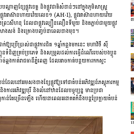
តាញខ្សែផ្លូវខេត្ត និងផ្លូវជាតិសំខាន់ៗនៅក្នុងភូមិសាស្រ្ត
មួយផ្លូវអាស៊ានហាយវ៉េយលេខ១ (AH-1), ផ្លូវអាស៊ានហាយវ៉េយ
តា
ព្រះសីហនុ ដែលជាផ្លូវល្បឿនលឿនទីមួយ និងតភ្ជាប់ជាមួយផ្លូវ
សាងសង់ និងគ្រោងបញ្ចប់នាពេលខាងមុខ។
្យប្រើប្រាស់ជាផ្លូវការជិត ១ឆ្នាំកន្លងមកនេះ មហាវិថី ស៊ី
ូនទំនិញគ្រប់ប្រភេទ និងសម្រួលដល់ការធ្វើដំណើររបស់បងប្អូន
ាច់ឆ្លងកាត់រាជធានីភ្នំពេញ ដែលអាចកាត់បន្ថយការកកស្ទះ
បន់ដែលនៅអមសងខាងខ្សែផ្លូវឱ្យទៅជាតំបន់អភិវឌ្ឍន៍ភស្តុភារកម្ម
 និងការអភិវឌ្ឍបុរី និងលំនៅឋានដែលបច្ចុប្បន្ន មានប្រជា
ញកាន់តែច្រើនឡើង ហើយនាពេលអនាគតក៏នឹងបន្តប្រែក្លាយតំបន់
ហ្