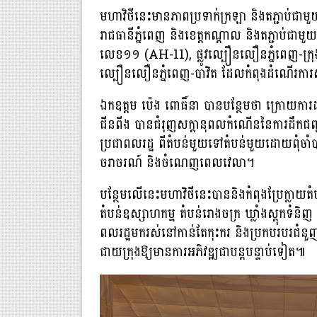
មហាវិថីនេះមានភាពប្រទាក់ក្រឡា និងតភ្ជាប់ជាមួយបណ្
រាជធានីភ្នំពេញ និងខេត្តកណ្តាល និងតភ្ជាប់ជា
លេខ១១ (AH-11), ផ្លូវល្បឿនលឿនភ្នំពេញ-ក្រុង
ល្បឿនលឿនភ្នំពេញ-បាវិត ដែលកំពុងដំណើរការ
ឯកឧត្តម ប៉េង ពោធិ៍នា បានបន្ថែមថា ក្រោយការដាក់ឱ
ជីនពីង បានជំរុញសក្តានុពលកំណើននៃការដឹកជញ្ជ
ប្រជាពលរដ្ឋ ពីតំបន់មួយទៅតំបន់មួយដោយពុំចាំប
ចរាចរណ៍ និងចំណេញពេលវេលា។
បន្ថែមលើនេះមហាវិថីនេះបាននិងកំពុងប្រែក្លាយតំ
តំបន់ឧស្សាហកម្ម តំបន់រោងចក្រ ឃ្លាំងស្តុកទំនិញ
ពលរដ្ឋមករស់នៅកាន់តែកុះករ និងប្រកបរបរជំនួ
ជាយក្រុងឱ្យមានការអភិវឌ្ឍជាបន្តបន្ទាប់ទៀត៕