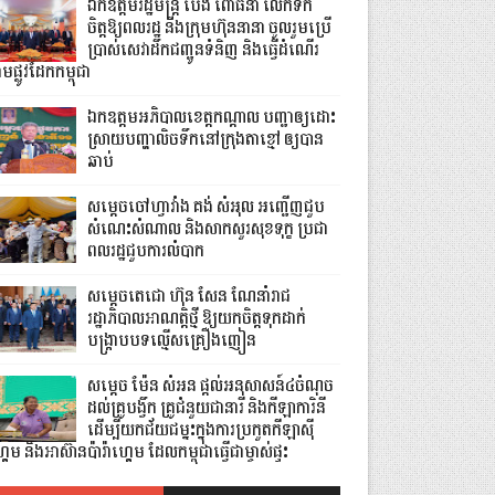
ឯកឧត្តមរដ្ឋមន្ត្រី ប៉េង ពោធិ៍នា លើកទឹក
ចិត្តឱ្យពលរដ្ឋ និងក្រុមហ៊ុននានា ចូលរួមប្រើ
ប្រាស់សេវាដឹកជញ្ជូនទំនិញ និងធ្វើដំណើរ
មផ្លូវដែកកម្ពុជា
ឯកឧត្តមអភិបាលខេត្តកណ្ដាល បញ្ជាឲ្យដោះ
ស្រាយបញ្ហាលិចទឹកនៅក្រុងតាខ្មៅ ឲ្យបាន
ឆាប់
សម្តេចចៅហ្វាវាំង គង់ សំអុល អញ្ជើញជួប
សំណេះសំណាល និងសាកសួរសុខទុក្ខ ប្រជា
ពលរដ្ឋជួបការលំបាក
សម្តេចតេជោ ហ៊ុន សែន ណែនាំរាជ
រដ្ឋាភិបាលអាណត្តិថ្មី ឱ្យយកចិត្តទុកដាក់
បង្ក្រាបបទល្មើសគ្រឿងញៀន
សម្តេច ម៉ែន សំអន ផ្តល់អនុសាសន៍៤ចំណុច
ដល់គ្រូបង្វឹក គ្រូជំនួយជានារី និងកីឡាការិនី
ដើម្បីយកជ័យជម្នះក្នុងការប្រកួតកីឡាស៊ី
គេម និងអាស៊ានប៉ារ៉ាហ្គេម ដែលកម្ពុជាធ្វើជាម្ចាស់ផ្ទះ