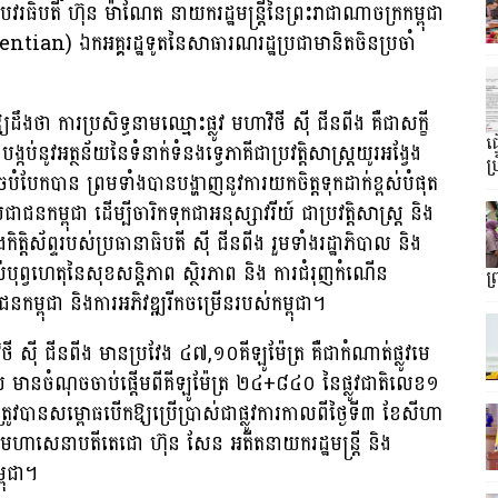
បវរធិបតី ហ៊ុន ម៉ាណែត នាយករដ្ឋមន្រ្តីនៃព្រះរាជាណាចក្រកម្ពុជា
an) ឯកអគ្គរដ្ឋទូតនៃសាធារណរដ្ឋប្រជាមានិតចិនប្រចាំ
ដឹងថា ការប្រសិទ្ធនាមឈ្មោះផ្លូវ មហាវិថី ស៊ី ជីនពីង គឺជាសក្ខី
ធ
ប់នូវអត្ថន័យនៃទំនាក់ទំនងទ្វេភាគីជាប្រវត្តិសាស្ត្រយូរអង្វែង
ប្
បែកបាន ព្រមទាំងបានបង្ហាញនូវការយកចិត្តទុកដាក់ខ្ពស់បំផុត
ជនកម្ពុជា ដើម្បីចារិកទុកជាអនុស្សាវរីយ៍ ជាប្រវត្តិសាស្ត្រ និង
និងកិត្តិស័ព្ទរបស់ប្រធានាធិបតី ស៊ី ជីនពីង រួមទាំងរដ្ឋាភិបាល និង
ុព្វហេតុនៃសុខសន្តិភាព ស្ថិរភាព និង ការជំរុញកំណើន
ព
នកម្ពុជា និងការអភិវឌ្ឍរីកចម្រើនរបស់កម្ពុជា។
ី ស៊ី ជីនពីង មានប្រវែង ៤៧,១០គីឡូម៉ែត្រ គឺជាកំណាត់ផ្លូវមេ
្តាល មានចំណុចចាប់ផ្តើមពីគីឡូម៉ែត្រ ២៤+៨៤០ នៃផ្លូវជាតិលេខ១
ូវបានសម្ពោធបើកឱ្យប្រើប្រាស់ជាផ្លូវការកាលពីថ្ងៃទី៣ ខែសីហា
គ្គមហាសេនាបតីតេជោ ហ៊ុន សែន អតីតនាយករដ្ឋមន្ត្រី និង
្ពុជា។