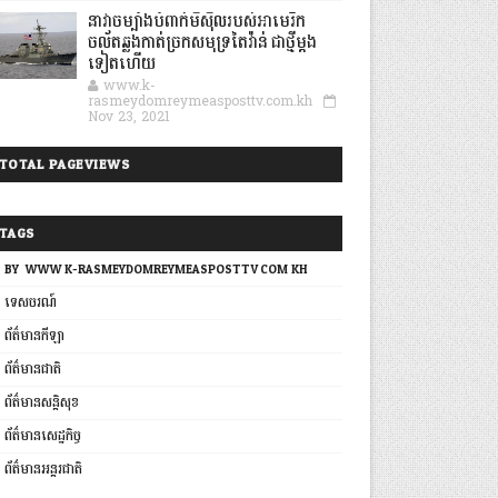
នាវាចម្បាំងបំពាក់មីស៊ីលរបស់អាមេរិក
ចល័តឆ្លងកាត់ច្រកសមុទ្រតៃវ៉ាន់ ជាថ្មីម្តង
ទៀតហើយ
www.k-
rasmeydomreymeasposttv.com.kh
Nov 23, 2021
TOTAL PAGEVIEWS
TAGS
BY: WWW.K-RASMEYDOMREYMEASPOSTTV.COM.KH
ទេសចរណ៍
ព័ត៌មានកីឡា
ព័ត៌មានជាតិ
ព័ត៌មានសន្តិសុខ
ព័ត៌មានសេដ្ឋកិច្ច
ព័ត៌មានអន្តរជាតិ