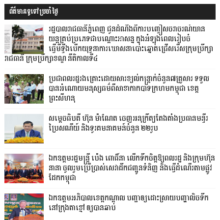
ព័ត៌មានទូទៅប្រចាំថ្ងៃ
រដ្ឋបាលរាជធានីភ្នំពេញ ជូនដំណឹងពីការបញ្ចៀសចរាចរណ៍យាន
យន្តគ្រប់ប្រភេទជាបណ្តោះអាសន្ន ក្នុងអំឡុងពេលរៀបចំ
ធ្វើមីទ្ទីងបើកយុទ្ធនាការឃោសនាបោះឆ្នោតជ្រើសរើសក្រុមប្រឹក្សា
រាជធានី ក្រុមប្រឹក្សាខណ្ឌ នីតិកាលទី៤
ប្រជាពលរដ្ឋរងគ្រោះដោយសារខ្យល់កន្ត្រាក់ចំនួន៧គ្រួសារ ទទួល
បានអំណោយមនុស្សធម៌ពីសាខាកាកបាទក្រហមកម្ពុជា ខេត្ត
ព្រះសីហនុ
សម្តេចធិបតី ហ៊ុន ម៉ាណែត ចេញអនុក្រឹត្យតែងតាំងប្រធានមន្ទីរ
ប្រៃសណីយ៍ និងទូរគមនាគមន៍ចំនួន ២២រូប
ឯកឧត្តមរដ្ឋមន្ត្រី ប៉េង ពោធិ៍នា លើកទឹកចិត្តឱ្យពលរដ្ឋ និងក្រុមហ៊ុន
នានា ចូលរួមប្រើប្រាស់សេវាដឹកជញ្ជូនទំនិញ និងធ្វើដំណើរតាមផ្លូវ
ដែកកម្ពុជា
ឯកឧត្តមអភិបាលខេត្តកណ្ដាល បញ្ជាឲ្យដោះស្រាយបញ្ហាលិចទឹក
នៅក្រុងតាខ្មៅ ឲ្យបានឆាប់