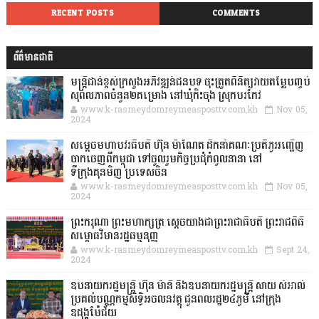
RECENT POSTS
COMMENTS
ព័ត៌មានជាតិ
មន្ត្រីជាន់ខ្ពស់ក្រសួងអភិវឌ្ឍន៍ជនបទ ចុះត្រួតពិនិត្យវាយតម្លៃបញ្ចប់
សុពលភាពចំនួន២គម្រោង នៅឃុំកិះចុង ស្រុកបរកែវ
www.k-rasmeydomreymeasposttv.com.kh
Nov 05,
2024
សម្តេចមហាបវរធិបតី ហ៊ុន ម៉ាណែត ដឹកនាំគណៈប្រតិភូអញ្ជើញ
ចាកចេញពីកម្ពុជា ទៅចូលរួមកិច្ចប្រជុំកំពូលនានា នៅ
ទីក្រុងគុនមិញ ប្រទេសចិន
www.k-rasmeydomreymeasposttv.com.kh
Nov 05,
2024
ព្រះករុណា ព្រះមហាក្សត្រ ស្តេចយាងជាព្រះរាជាធិបតី ព្រះរាជពិធី
សម្ពោធវិមានរដ្ឋធម្មនុញ្ញ
www.k-rasmeydomreymeasposttv.com.kh
Sept 24,
2024
ឧបនាយករដ្ឋមន្ដ្រី ហ៊ុន ម៉ានី និងឧបនាយករដ្ឋមន្ដ្រី សាយ សំអាល់
ប្រគល់បណ្ណកម្មសិទ្ធិអចលនវត្ថុ ជូនពលរដ្ឋ២៤ភូមិ នៅក្រុង
ឧដុង្គម៉ែជ័យ