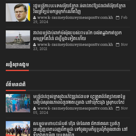
រដ្ឋមន្ត្រីការបរទេសអ៊ុយក្រែន អំពាវនាវឱ្យជនជាតិអ៊ុយក្រែន
វិលត្រឡប់មកស្រុកកំណើតវិញ
www.k-rasmeydomreymeasposttv.com.kh
Feb
29, 2024
នាវាចម្បាំងបំពាក់មីស៊ីលរបស់អាមេរិក ចល័តឆ្លងកាត់ច្រក
សមុទ្រតៃវ៉ាន់ ជាថ្មីម្តងទៀតហើយ
www.k-rasmeydomreymeasposttv.com.kh
Nov
23, 2021
សន្តិសុខសង្គម
ព័ត៌មានជាតិ
មន្ត្រីជាន់ខ្ពស់ក្រសួងអភិវឌ្ឍន៍ជនបទ ចុះត្រួតពិនិត្យវាយតម្លៃ
បញ្ចប់សុពលភាពចំនួន២គម្រោង នៅឃុំកិះចុង ស្រុកបរកែវ
www.k-rasmeydomreymeasposttv.com.kh
Nov
05, 2024
សម្តេចមហាបវរធិបតី ហ៊ុន ម៉ាណែត ដឹកនាំគណៈប្រតិភូ
អញ្ជើញចាកចេញពីកម្ពុជា ទៅចូលរួមកិច្ចប្រជុំកំពូលនានា នៅ
ទីក្រុងគុនមិញ ប្រទេសចិន