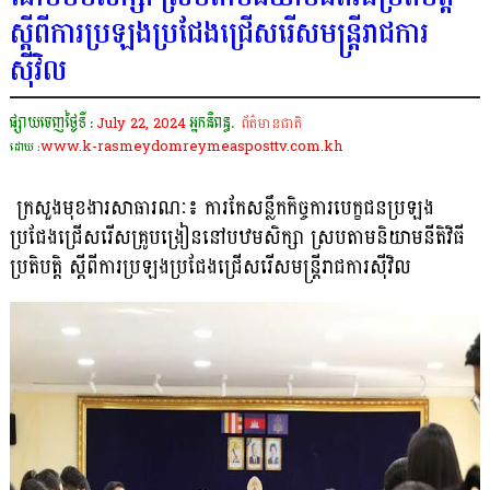
ស្តីពីការប្រឡងប្រជែងជ្រើសរើសមន្ត្រីរាជការ
ស៊ីវិល
ផ្សាយចេញថ្ងៃទី :
July 22, 2024
អ្នកនិពន្ធ.
ព័ត៌មានជាតិ
www.k-rasmeydomreymeasposttv.com.kh
ដោយ :
ក្រសួងមុខងារសាធារណៈ៖ ការកែសន្លឹកកិច្ចការបេក្ខជនប្រឡង
ប្រជែងជ្រើសរើសគ្រូបង្រៀននៅបឋមសិក្សា ស្របតាមនិយាមនីតិវិធី
ប្រតិបត្តិ ស្តីពីការប្រឡងប្រជែងជ្រើសរើសមន្ត្រីរាជការស៊ីវិល