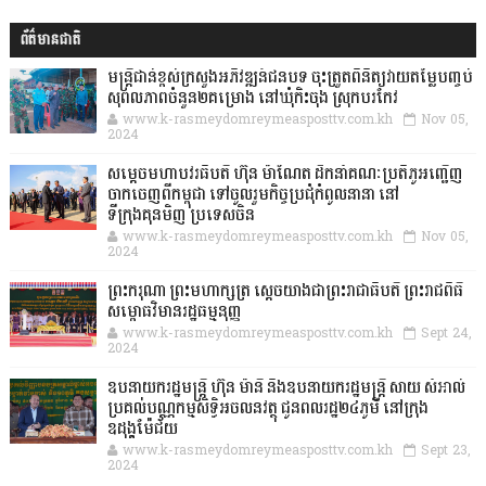
ព័ត៌មានជាតិ
មន្ត្រីជាន់ខ្ពស់ក្រសួងអភិវឌ្ឍន៍ជនបទ ចុះត្រួតពិនិត្យវាយតម្លៃបញ្ចប់
សុពលភាពចំនួន២គម្រោង នៅឃុំកិះចុង ស្រុកបរកែវ
www.k-rasmeydomreymeasposttv.com.kh
Nov 05,
2024
សម្តេចមហាបវរធិបតី ហ៊ុន ម៉ាណែត ដឹកនាំគណៈប្រតិភូអញ្ជើញ
ចាកចេញពីកម្ពុជា ទៅចូលរួមកិច្ចប្រជុំកំពូលនានា នៅ
ទីក្រុងគុនមិញ ប្រទេសចិន
www.k-rasmeydomreymeasposttv.com.kh
Nov 05,
2024
ព្រះករុណា ព្រះមហាក្សត្រ ស្តេចយាងជាព្រះរាជាធិបតី ព្រះរាជពិធី
សម្ពោធវិមានរដ្ឋធម្មនុញ្ញ
www.k-rasmeydomreymeasposttv.com.kh
Sept 24,
2024
ឧបនាយករដ្ឋមន្ដ្រី ហ៊ុន ម៉ានី និងឧបនាយករដ្ឋមន្ដ្រី សាយ សំអាល់
ប្រគល់បណ្ណកម្មសិទ្ធិអចលនវត្ថុ ជូនពលរដ្ឋ២៤ភូមិ នៅក្រុង
ឧដុង្គម៉ែជ័យ
www.k-rasmeydomreymeasposttv.com.kh
Sept 23,
2024