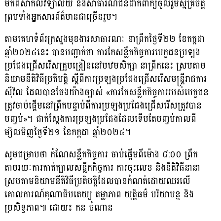
មកពីសាកលវិទ្យាល័យ និងសាធារណជនដាក់ពាក្យចូលរួមស្ម័គ្រចិត្ត
ព្រមទាំងអ្នកសារព័ត៌មានជាច្រើនរូប។
តាមគេហទំព័រក្រសួងមុខងារសាធារណៈ នាព្រឹកថ្ងៃទី២២ ខែកក្កដា
ឆ្នាំ២០២៤នេះ បានបញ្ជាក់ថា ការកែសន្លឹកកិច្ចការបេក្ខជនប្រឡង
ប្រជែងជ្រើសរើសគ្រូបង្រៀននៅបឋមសិក្សា នាព្រឹកនេះ ស្របតាម
និយាមនីតិវិធីប្រតិបត្តិ ស្តីពីការប្រឡងប្រជែងជ្រើសរើសមន្ត្រីរាជការ
ស៊ីវិល ដែលបានចែងយ៉ាងច្បាស់ «ការកែសន្លឹកកិច្ចការរបស់បេក្ខជន
ត្រូវចាប់ផ្តើមនៅព្រឹកបន្ទាប់ពីការប្រឡងប្រជែងជ្រើសរើសត្រូវបាន
បញ្ចប់»។ ជាក់ស្តែងការប្រឡងប្រជែងដែលទើបតែបញ្ចប់កាលពី
ម្សិលមិញថ្ងៃទី២១ ខែកក្កដា ឆ្នាំ២០២៤។
សូមជម្រាបថា កំណែសន្លឹកកិច្ចការ ចាប់ផ្តើមពីម៉ោង ៨:០០ ព្រឹក
តាមរយៈការកាត់ក្បាលសន្លឹកកិច្ចការ ការចុះលេខ និងនីតិវិធីនានា
ស្របតាមនិយាមនីតិវិធីប្រតិបត្តិដែលបានកំណត់ដោយឈរលើ
គោលការណ៍គុណាធិបតេយ្យ តម្លាភាព យុត្តិធម៌ បរិយាបន្ន និង
ប្រសិទ្ធភាព៕ ដោយ៖ កន ចំណាន