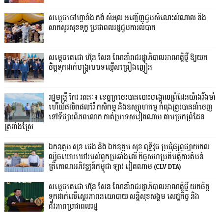
សម្តេចចៅហ្វាវាំង គង់ សំអុល អញ្ជើញជួបសំណេះសំណាល និង
សាកសួរសុខទុក្ខ ប្រជាពលរដ្ឋជួបការលំបាក
សម្តេចតេជោ ហ៊ុន សែន ណែនាំរាជរដ្ឋាភិបាលអាណត្តិថ្មី ឱ្យយក
ចិត្តទុកដាក់បង្ក្រាបបទល្មើសគ្រឿងញៀន
រដ្ឋមន្ត្រី កែវ រតនៈ៖ ខេត្តក្រចេះបានបោះបង្គោលព្រំដែនយ៉ាងរឹងមាំ
ហើយផលិតផលរ៉ែ កសិកម្ម និងឧស្សាហកម្ម កំពុងត្រូវបាននាំចេញ
ទៅទីផ្សារពិភពលោក កាត់ប្រទេសវៀតណាម តាមច្រកព្រំដែន
ត្រពាំងស្រែ
ឯកឧត្តម សុខ ផេង និង ឯកឧត្តម សុខ ពុទ្ធិវុធ ប្រជុំផ្សព្វផ្សាយកល
ល្បិចឃោរឃៅរបស់ពួកប្រឆាំងលើ កិច្ចសហប្រតិបត្តិការតំបន់
ត្រីកោណអភិវឌ្ឍន៍កម្ពុជា ឡាវ វៀតណាម (CLV DTA)
សម្តេចតេជោ ហ៊ុន សែន ណែនាំរាជរដ្ឋាភិបាលអាណត្តិថ្មី យកចិត្ត
ទុកដាក់លើស្ថេរភាពនយោបាយ សន្តិសុខសង្គម សេដ្ឋកិច្ច និង
ជីវភាពប្រជាពលរដ្ឋ