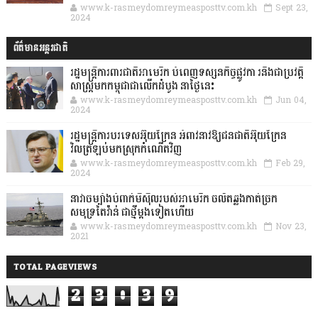
www.k-rasmeydomreymeasposttv.com.kh
Sept 23,
2024
ព័ត៌មានអន្តរជាតិ
រដ្ឋមន្រ្តីការពារជាតិអាមេរិក បំពេញទស្សនកិច្ចផ្លូវកា រនិងជាប្រវត្តិ
សាស្រ្តមកកម្ពុជាជាលើកដំបូង នាថ្ងៃនេះ
www.k-rasmeydomreymeasposttv.com.kh
Jun 04,
2024
រដ្ឋមន្ត្រីការបរទេសអ៊ុយក្រែន អំពាវនាវឱ្យជនជាតិអ៊ុយក្រែន
វិលត្រឡប់មកស្រុកកំណើតវិញ
www.k-rasmeydomreymeasposttv.com.kh
Feb 29,
2024
នាវាចម្បាំងបំពាក់មីស៊ីលរបស់អាមេរិក ចល័តឆ្លងកាត់ច្រក
សមុទ្រតៃវ៉ាន់ ជាថ្មីម្តងទៀតហើយ
www.k-rasmeydomreymeasposttv.com.kh
Nov 23,
2021
TOTAL PAGEVIEWS
2
3
0
3
9