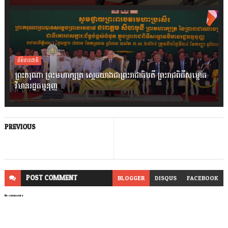
ព័ត៌មានជាតិ
ព្រះករុណា ព្រះមហាក្សត្រ ស្តេចយាងជាព្រះរាជាធិបតី ព្រះរាជពិធីសម្ពោធ
វិមានរដ្ឋធម្មនុញ្ញ
PREVIOUS
POST
COMMENT
BLOGGER
DISQUS
FACEBOOK
No comments