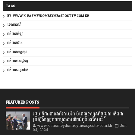
TAGS
BY: WWW.K-RASMEYDOMREYMEASPOSTTV.COM.KH
ទេសចរណ៍
ព័ត៌មានកីឡា
ព័ត៌មានជាតិ
ព័ត៌មានសន្តិសុខ
ព័ត៌មានសេដ្ឋកិច្ច
ព័ត៌មានអន្តរជាតិ
FEATURED POSTS
រដ្ឋមន្រ្តីការពារជាតិអាមេរិក បំពេញទស្សនកិច្ចផ្លូវកា រនិងជា
ប្រវត្តិសាស្រ្តមកកម្ពុជាជាលើកដំបូង នាថ្ងៃនេះ
www.k-rasmeydomreymeasposttv.com.kh
Jun
04, 2024