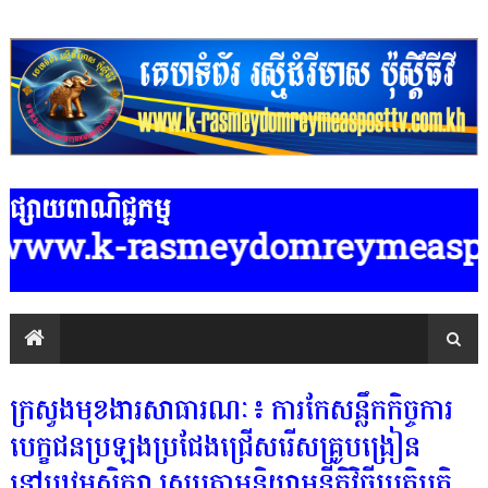
ផ្សាយពាណិជ្ជកម្ម
ww.k-rasmeydomreymeasposttv.com.k
ក្រសួងមុខងារសាធារណៈ៖ ការកែសន្លឹកកិច្ចការ
បេក្ខជនប្រឡងប្រជែងជ្រើសរើសគ្រូបង្រៀន
នៅបឋមសិក្សា ស្របតាមនិយាមនីតិវិធីប្រតិបត្តិ