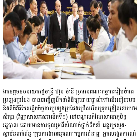
ឯកឧត្តមឧបនាយករដ្ឋមន្ត្រី ហ៊ុន ម៉ានី ប្រធានគណៈកម្មការរៀបចំការ
ប្រឡងប្រជែង បានអញ្ជើញដឹកនាំពិនិត្យដោយផ្ទាល់ទៅលើរបៀបរបប
និងនីតិវិធីកែសន្លឹកកិច្ចការប្រឡងប្រជែងជ្រើសរើសគ្រូបង្រៀននៅបឋម
សិក្សា (វិញ្ញាសាសរសេរលើកទី១) នៅមណ្ឌលកំណែសាលាភូមិន្ទ
រដ្ឋបាល ដោយមានការចូលរួមពីសំណាក់ថ្នាក់ដឹកនាំ អន្តរក្រសួង-
ស្ថាប័នពាក់ព័ន្ធ ក្រុមការងារអនុគណៈកម្មការជំនាញ អ្នកសង្កេតការណ៍