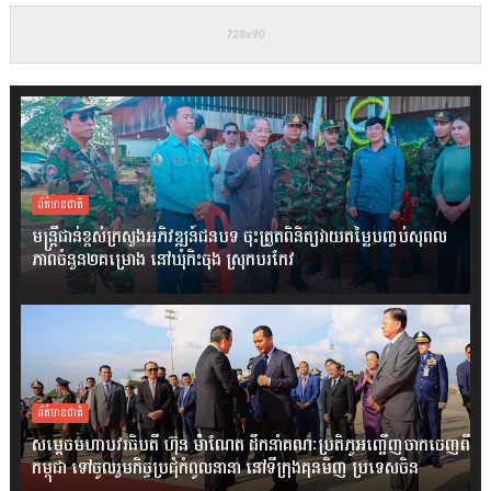
ព័ត៌មានជាតិ
មន្ត្រីជាន់ខ្ពស់ក្រសួងអភិវឌ្ឍន៍ជនបទ ចុះត្រួតពិនិត្យវាយតម្លៃបញ្ចប់សុពល
ភាពចំនួន២គម្រោង នៅឃុំកិះចុង ស្រុកបរកែវ
ព័ត៌មានជាតិ
សម្តេចមហាបវរធិបតី ហ៊ុន ម៉ាណែត ដឹកនាំគណៈប្រតិភូអញ្ជើញចាកចេញពី
កម្ពុជា ទៅចូលរួមកិច្ចប្រជុំកំពូលនានា នៅទីក្រុងគុនមិញ ប្រទេសចិន