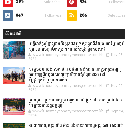
2.8k
524
Subscribes
Followers
849
286
Followers
Subscribes
ព័ត៌មានជាតិ
មន្ត្រីជាន់ខ្ពស់ក្រសួងអភិវឌ្ឍន៍ជនបទ ចុះត្រួតពិនិត្យវាយតម្លៃបញ្ចប់
សុពលភាពចំនួន២គម្រោង នៅឃុំកិះចុង ស្រុកបរកែវ
www.k-rasmeydomreymeasposttv.com.kh
Nov 05,
2024
សម្តេចមហាបវរធិបតី ហ៊ុន ម៉ាណែត ដឹកនាំគណៈប្រតិភូអញ្ជើញ
ចាកចេញពីកម្ពុជា ទៅចូលរួមកិច្ចប្រជុំកំពូលនានា នៅ
ទីក្រុងគុនមិញ ប្រទេសចិន
www.k-rasmeydomreymeasposttv.com.kh
Nov 05,
2024
ព្រះករុណា ព្រះមហាក្សត្រ ស្តេចយាងជាព្រះរាជាធិបតី ព្រះរាជពិធី
សម្ពោធវិមានរដ្ឋធម្មនុញ្ញ
www.k-rasmeydomreymeasposttv.com.kh
Sept 24,
2024
ឧបនាយករដ្ឋមន្ដ្រី ហ៊ុន ម៉ានី និងឧបនាយករដ្ឋមន្ដ្រី សាយ សំអាល់