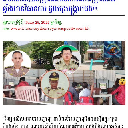
ឆ្នាំងមានវិធានការ ជួយចុះបង្ក្រាបផង!!!
ផ្សាយចេញថ្ងៃទី :
June 25, 2025
អ្នកនិពន្ធ.
www.k-rasmeydomreymeasposttv.com.kh
ដោយ :
ល្បែងស៊ីសងតាមអនឡាញ មាន់ជល់អនឡាញរីកដូចផ្សិតក្នុងក្រុង
កំពង់ឆ្នាំង ប្រជាពលរដ្ឋស្នើសុំដល់លោកអភិបាលក្រុងនិងលោកអធិការ