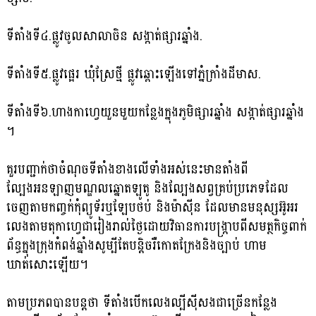
ទីតាំងទី៤.ផ្លូវចូលសាលាចិន សង្កាត់ផ្សារឆ្នាំង.
ទីតាំងទី៥.ផ្លូវផ្អេរ ឃុំស្រែថ្មី ផ្លូវឆ្ពោះឡើងទៅភ្នំក្រាំងដីមាស.
ទីតាំងទី៦.ហាងកាហ្វេយួនមួយកន្លែងក្នុងភូមិផ្សារឆ្នាំង សង្កាត់ផ្សារឆ្នាំង
។
គួរបញ្ជាក់ថាចំណុចទីតាំងខាងលើទាំងអស់នេះមានតាំងពី
ល្បែងអនឡាញមណ្ឌលឆ្នោតឡូតូ និងល្បែងសព្វគ្រប់ប្រភេទដែល
ចេញតាមកញ្ចក់កុំព្យូទ័រឬឡែបថប់ និងម៉ាស៊ីន ដែលមានមនុស្សអ៊ូអរ
លេងតាមតុកាហ្វេជារៀងរាល់ថ្ងៃដោយវិធានការបង្ក្រាបពីសមត្ថកិច្ចពាក់
ព័ន្ធក្នុងក្រុងកំពង់ឆ្នាំងសូម្បីតែបន្តិចរឺកោតក្រែងនិងច្បាប់ ហាម
ឃាត់សោះឡើយ។
តាមប្រភពបានបន្តថា ទីតាំងបើកលេងល្បីស៊ីសងជាច្រើនកន្លែង