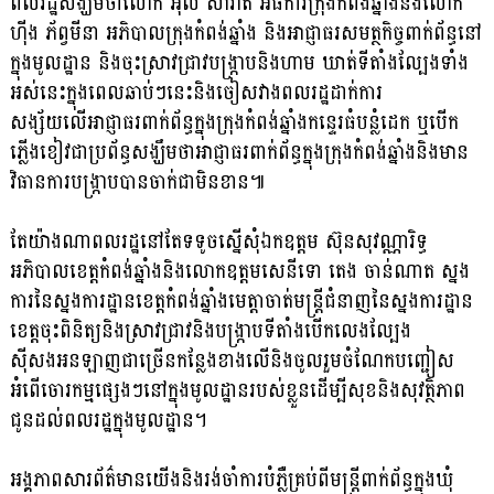
ពលរដ្ឋសង្ឃឹមថាលោក អ៊ុល សារ៉ាត់ អធិការក្រុងកំពង់ឆ្នាំងនិងលោក
ហុីង ភ័ព្វមីនា អភិបាលក្រុងកំពង់ឆ្នាំង និងអាជ្ញាធរសមត្ថកិច្ចពាក់ព័ន្ធនៅ
ក្នុងមូលដ្ឋាន និងចុះស្រាវជ្រាវបង្ក្រាបនិងហាម ឃាត់ទីតាំងល្បែងទាំង
អស់នេះក្នុងពេលឆាប់ៗនេះនិងចៀសវាងពលរដ្ឋដាក់ការ
សង្ស័យលើអាជ្ញាធរពាក់ព័ន្ធក្នុងក្រុងកំពង់ឆ្នាំងកន្ទេរធំបន្លំដេក ឬបើក
ភ្លើងខៀវជាប្រព័ន្ធសង្ឃឹមថាអាជ្ញាធរពាក់ព័ន្ធក្នុងក្រុងកំពង់ឆ្នាំងនិងមាន
វិធានការបង្ក្រាបបានចាក់ជាមិនខាន៕
តែយ៉ាងណាពលរដ្ឋនៅតែទទូចស្នើសុំឯកឧត្តម ស៊ុនសុវណ្ណារិទ្ធ
អភិបាលខេត្តកំពង់ឆ្នាំងនិងលោកឧត្តមសេនីទោ តេង ចាន់ណាត ស្នង
ការនៃស្នងការដ្ឋានខេត្តកំពង់ឆ្នាំងមេត្តាចាត់មន្ត្រីជំនាញនៃស្នងការដ្ឋាន
ខេត្តចុះពិនិត្យនិងស្រាវជ្រាវនិងបង្ក្រាបទីតាំងបើកលេងល្បែង
ស៊ីសងអនឡាញជាច្រើនកន្លែងខាងលើនិងចូលរួមចំណែកបញ្ជៀស
អំពើចោរកម្មផ្សេងៗនៅក្នុងមូលដ្ឋានរបស់ខ្លួនដើម្បីសុខនិងសុវត្ថិភាព
ជូនដល់ពលរដ្ឋក្នុងមូលដ្ឋាន។
អង្គភាពសារព័ត៌មានយើងនិងរង់ចាំការបំភ្លឺគ្រប់ពីមន្ត្រីពាក់ព័ន្ធក្នុងឃុំ