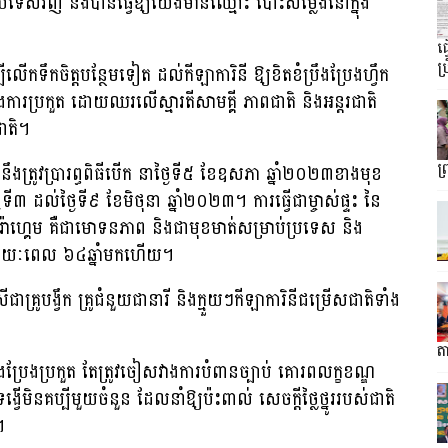
រទេសវិញ និងបានធ្វើឱ្យយើងមានឈ្មោះ បោះសម្លេងនៅក្នុង
ធ
ប្
ទឹកចិត្តបន្ថែមទៀត ដល់កីឡាការិនី ឱ្យខិតខំប្រឹងប្រែងហ្វឹក
ក្នុងការប្រកួត ដោយឈរលើស្មារតីសាមគ្គី ភាពជាតិ និងអន្តរជាតិ
ាតិ។
នឹងត្រូវប្រារព្ធពិធីបើក នាថ្ងៃទី៥ ខែឧសភា ឆ្នាំ២០២៣ខាងមុខ
ព
ៃទី៣ ដល់ថ្ងៃទី៩ ខែមិថុនា ឆ្នាំ២០២៣។ ការធ្វើជាម្ចាស់ផ្ទះ នៃ
នប៉ារ៉ាហ្គេម គឺជាមោទនភាព និងជាមុខមាត់សម្រាប់ប្រទេស និង
អស់រយៈពេល ៦៤ឆ្នាំមកហើយ។
ជាគ្រូបង្វឹក គ្រូជំនួយជានារី និងក្មួយៗកីឡាការិនីជម្រើសជាតិទាំង
តា
រឹងប្រែងប្រកួត តែត្រូវចៀសវាងការបំពានច្បាប់ គោរពលក្ខខណ្ឌ
ងទង្វើមិនគប្បីមួយចំនួន ដែលនាំឱ្យប៉ះពាល់ សេចក្តីថ្លៃថ្នូររបស់ជាតិ
។