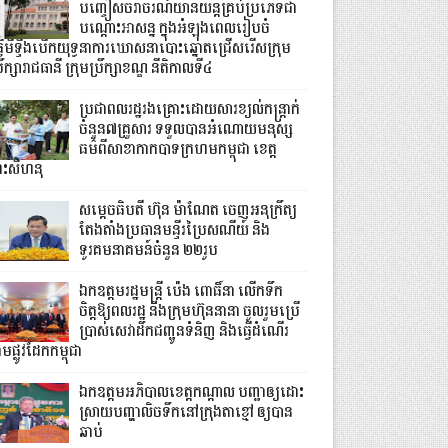
បញ្ចៀសចរាចរណ៍យានយន្តគ្រប់ប្រភេទជា
បណ្តោះអាសន្ន ក្នុងអំឡុងពេលរៀបចំ
្វើមីទ្ទីងបើកយុទ្ធនាការឃោសនាបោះឆ្នោតជ្រើសរើសក្រុម
រឹក្សារាជធានី ក្រុមប្រឹក្សាខណ្ឌ នីតិកាលទី៤
ប្រជាពលរដ្ឋរងគ្រោះដោយសារខ្យល់កន្ត្រាក់
ចំនួន៧គ្រួសារ ទទួលបានអំណោយមនុស្ស
ធម៌ពីសាខាកាកបាទក្រហមកម្ពុជា ខេត្ត
្រះសីហនុ
សម្តេចធិបតី ហ៊ុន ម៉ាណែត ចេញអនុក្រឹត្យ
តែងតាំងប្រធានមន្ទីរប្រៃសណីយ៍ និង
ទូរគមនាគមន៍ចំនួន ២២រូប
ឯកឧត្តមរដ្ឋមន្ត្រី ប៉េង ពោធិ៍នា លើកទឹក
ចិត្តឱ្យពលរដ្ឋ និងក្រុមហ៊ុននានា ចូលរួមប្រើ
ប្រាស់សេវាដឹកជញ្ជូនទំនិញ និងធ្វើដំណើរ
មផ្លូវដែកកម្ពុជា
ឯកឧត្តមអភិបាលខេត្តកណ្ដាល បញ្ជាឲ្យដោះ
ស្រាយបញ្ហាលិចទឹកនៅក្រុងតាខ្មៅ ឲ្យបាន
ឆាប់