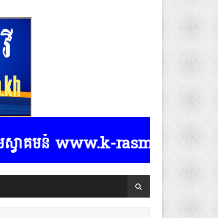
វាគមន៍ www.k-rasmeydomreymeaspost