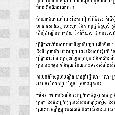
បានដណ្តើមយកនូវមេដាយជាច្រើន ជូនជាតិមាតុប្
តំបន់ និងពិភពលោក»។
ចំណែកឯគោលបំណងនៃការរៀបចំពិធីនេះ គឺដើម្បីលើក
ហាត់ កសាងឆន្ទៈមោះមុត និងការប្តេជ្ញាចិត្តខ្ពស់ 
ដើម្បីដណ្តើមជោគជ័យ និងកិត្តិយស ជូនប្រទេសជ
ព្រឹត្តិការណ៍នៃការប្រកួតកីឡាស៊ីហ្គេម លើកទី៣២ 
និងកីឡាអាស៊ានប៉ារ៉ាហ្គេម ដែលនឹងចាប់ផ្តើមពី ថ្ង
ព្រឹត្តិការណ៍ ការប្រកួតកីឡាស៊ីហ្គេម និងអាស៊ា
ប្រជាជនកម្ពុជាទាំងមូល ដែលបានទន្ទឹងរង់ចាំ
សម្តេចកិត្តិសង្គហបណ្ឌិត បានផ្តាំផ្ញើលោក លោកស្រី
អស់ នូវចំណុចមួយចំនួន ដូចខាងក្រោម៖
*ទី១៖ កីឡាការិនីទាំងអស់ត្រូវយកចិត្តទុកដាក់ ប្
ប្រកួត និងមិនត្រូវប្រើប្រាស់សារធាតុប៉ូវកម្លាំង និ
ព្រោះសេចក្តីថ្លៃថ្នូររបស់ជាតិ ពិតជាសំខាន់ណាស់