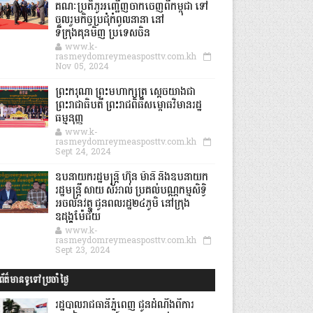
គណៈប្រតិភូអញ្ជើញចាកចេញពីកម្ពុជា ទៅ
ចូលរួមកិច្ចប្រជុំកំពូលនានា នៅ
ទីក្រុងគុនមិញ ប្រទេសចិន
www.k-
rasmeydomreymeasposttv.com.kh
Nov 05, 2024
ព្រះករុណា ព្រះមហាក្សត្រ ស្តេចយាងជា
ព្រះរាជាធិបតី ព្រះរាជពិធីសម្ពោធវិមានរដ្ឋ
ធម្មនុញ្ញ
www.k-
rasmeydomreymeasposttv.com.kh
Sept 24, 2024
ឧបនាយករដ្ឋមន្ដ្រី ហ៊ុន ម៉ានី និងឧបនាយក
រដ្ឋមន្ដ្រី សាយ សំអាល់ ប្រគល់បណ្ណកម្មសិទ្ធិ
អចលនវត្ថុ ជូនពលរដ្ឋ២៤ភូមិ នៅក្រុង
ឧដុង្គម៉ែជ័យ
www.k-
rasmeydomreymeasposttv.com.kh
Sept 23, 2024
ព័ត៌មានទូទៅប្រចាំថ្ងៃ
រដ្ឋបាលរាជធានីភ្នំពេញ ជូនដំណឹងពីការ