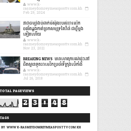
www.k-
rasmeydomreymeasposttv.com.kh
Feb 29, 2024
នាវាចម្បាំងបំពាក់មីស៊ីលរបស់អាមេរិក
ចល័តឆ្លងកាត់ច្រកសមុទ្រតៃវ៉ាន់ ជាថ្មីម្តង
ទៀតហើយ
www.k-
rasmeydomreymeasposttv.com.kh
Nov 23, 2021
BREAKING NEWS: មានហេតុការណ៍ផ្ទុះនៅ
ជិតស្ថានទូតអាមេរិកប្រចាំទីក្រុងប៉េកាំង
www.k-
rasmeydomreymeasposttv.com.kh
Jul 26, 2018
TOTAL PAGEVIEWS
2
3
0
4
8
TAGS
BY: WWW.K-RASMEYDOMREYMEASPOSTTV.COM.KH