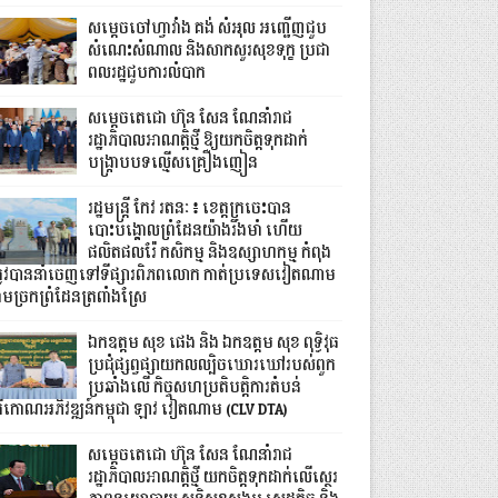
សម្តេចចៅហ្វាវាំង គង់ សំអុល អញ្ជើញជួប
សំណេះសំណាល និងសាកសួរសុខទុក្ខ ប្រជា
ពលរដ្ឋជួបការលំបាក
សម្តេចតេជោ ហ៊ុន សែន ណែនាំរាជ
រដ្ឋាភិបាលអាណត្តិថ្មី ឱ្យយកចិត្តទុកដាក់
បង្ក្រាបបទល្មើសគ្រឿងញៀន
រដ្ឋមន្ត្រី កែវ រតនៈ៖ ខេត្តក្រចេះបាន
បោះបង្គោលព្រំដែនយ៉ាងរឹងមាំ ហើយ
ផលិតផលរ៉ែ កសិកម្ម និងឧស្សាហកម្ម កំពុង
្រូវបាននាំចេញទៅទីផ្សារពិភពលោក កាត់ប្រទេសវៀតណាម
ាមច្រកព្រំដែនត្រពាំងស្រែ
ឯកឧត្តម សុខ ផេង និង ឯកឧត្តម សុខ ពុទ្ធិវុធ
ប្រជុំផ្សព្វផ្សាយកលល្បិចឃោរឃៅរបស់ពួក
ប្រឆាំងលើ កិច្ចសហប្រតិបត្តិការតំបន់
្រីកោណអភិវឌ្ឍន៍កម្ពុជា ឡាវ វៀតណាម (CLV DTA)
សម្តេចតេជោ ហ៊ុន សែន ណែនាំរាជ
រដ្ឋាភិបាលអាណត្តិថ្មី យកចិត្តទុកដាក់លើស្ថេរ