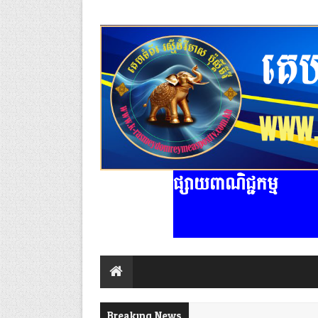
ផ្សាយពាណិជ្ជកម្ម
Breaking News