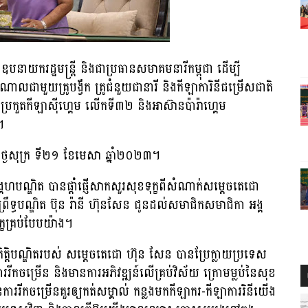
ឧបនាយករដ្ឋមន្រ្តី និងជាប្រធានសមាគមនារីកម្ពុជា ដើម្បី
លជាមួយគ្រូបង្វឹក គ្រូជំនួយជានារី និងកីឡាការិនីជម្រើសជាតិ
ារប្រកួតកីឡាស៊ីហ្គេម លើកទី៣២ និងអាស៊ានប៉ារ៉ាហ្គេម
។
ៃសុក្រ ទី២១ ខែមេសា ឆ្នាំ២០២៣។
្គហបណ្ឌិត បានផ្តាំផ្ញើសាកសួរសុខទុក្ខពីសំណាក់សម្តេចតេជោ
តិព្រឹទ្ធបណ្ឌិត ប៊ុន រ៉ានី ហ៊ុនសែន ជូនដល់សមាជិកសមាជិកា អង្គ
ក្ខគ្រប់បែបយ៉ាង។
ត្តិបណ្ឌិតរបស់ សម្តេចតេជោ ហ៊ុន សែន បានប្រែក្លាយប្រទេស
ីកចម្រើន និងមានការអភិវឌ្ឍន៍លើគ្រប់វិស័យ ក្រោមម្លប់នៃសុខ
ការរីកចម្រើនគួរឲ្យកត់សម្គាល់ កន្លងមកកីឡាករ-កីឡាការរិនីយើង