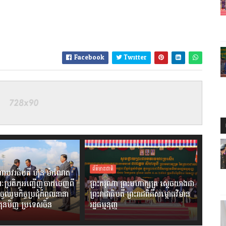
Facebook
Twitter
ព័ត៌មានជាតិ
ាបវរធិបតី ហ៊ុន ម៉ាណែត
ៈប្រតិភូអញ្ជើញចាកចេញពី
ព្រះករុណា ព្រះមហាក្សត្រ ស្តេចយាងជា
ចូលរួមកិច្ចប្រជុំកំពូលនានា
ព្រះរាជាធិបតី ព្រះរាជពិធីសម្ពោធវិមាន
ងគុនមិញ ប្រទេសចិន
រដ្ឋធម្មនុញ្ញ