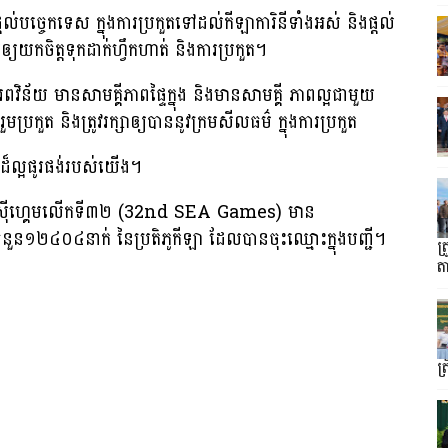
ងផ្តល់បច្ចេកទេស ក្នុងការប្រកួតទៅដល់កីឡាការិនីទាំងអស់ និងផ្តល់
់ឲ្យយកចិត្តទុកដាក់ហ្វឹកហាត់ និងការប្រកួត។
រពវិន័យ មានសាមគ្គីភាពផ្ទៃក្នុង និងមានសាមគ្គី ភាពល្អជាមួយ
រកួត និងត្រូវរក្សាឲ្យបាននូវក្រមសីលធម៌ ក្នុងការប្រកួត
ីដ៏ល្អផូរផង់របស់យើង។
ិការណ៍ស៊ីហ្គេមលើកទី៣២ (32nd SEA Games) មាន
ំនួន១២៤០៤នាក់ នៃប្រតិភូកីឡា ដែលបានចុះឈ្មោះក្នុងបញ្ជី។
ត
ត
ត