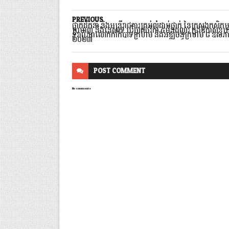
PREVIOUS
ថ្នាក់ដឹកនាំ​ និងមន្រ្តីរាជការគ្រប់លំដាប់ថ្នាក់​ នៃក្រសួងកសិកម្ម​ រ
ប្រមាញ់​ និងនេសាទ​ បរិច្ចាគថវិកា ៥ម៉ឺនដុល្លារ ក្នុងឱកាសខ
ទិវាពិភពលោកកាកបាទក្រហម និងអឌ្ឍចន្ទក្រហម ៨ ឧសភ
២០២៣
POST
COMMENT
No comments