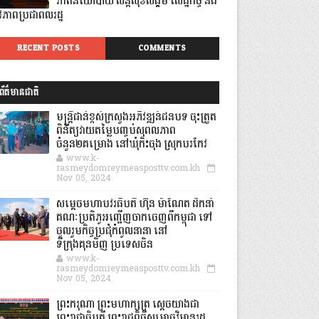
ភាពនយោបាយ សន្តិសុខសង្គម សេដ្ឋកិច្ច និង
ីវភាពប្រជាពលរដ្ឋ
RECENT POSTS
COMMENTS
ព័ត៌មានជាតិ
មន្ត្រីជាន់ខ្ពស់ក្រសួងអភិវឌ្ឍន៍ជនបទ ចុះត្រួត
ពិនិត្យវាយតម្លៃបញ្ចប់សុពលភាព
ចំនួន២គម្រោង នៅឃុំកិះចុង ស្រុកបរកែវ
www.k-
rasmeydomreymeasposttv.com.kh
Nov 05, 2024
សម្តេចមហាបវរធិបតី ហ៊ុន ម៉ាណែត ដឹកនាំ
គណៈប្រតិភូអញ្ជើញចាកចេញពីកម្ពុជា ទៅ
ចូលរួមកិច្ចប្រជុំកំពូលនានា នៅ
ទីក្រុងគុនមិញ ប្រទេសចិន
www.k-
rasmeydomreymeasposttv.com.kh
Nov 05, 2024
ព្រះករុណា ព្រះមហាក្សត្រ ស្តេចយាងជា
ព្រះរាជាធិបតី ព្រះរាជពិធីសម្ពោធវិមានរដ្ឋ