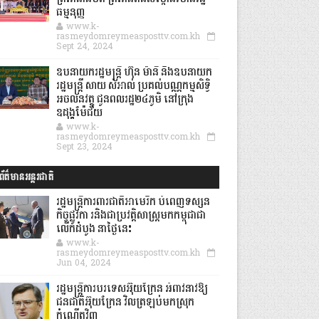
ធម្មនុញ្ញ
www.k-
rasmeydomreymeasposttv.com.kh
Sept 24, 2024
ឧបនាយករដ្ឋមន្ដ្រី ហ៊ុន ម៉ានី និងឧបនាយក
រដ្ឋមន្ដ្រី សាយ សំអាល់ ប្រគល់បណ្ណកម្មសិទ្ធិ
អចលនវត្ថុ ជូនពលរដ្ឋ២៤ភូមិ នៅក្រុង
ឧដុង្គម៉ែជ័យ
www.k-
rasmeydomreymeasposttv.com.kh
Sept 23, 2024
ព័ត៌មានអន្តរជាតិ
រដ្ឋមន្រ្តីការពារជាតិអាមេរិក បំពេញទស្សន
កិច្ចផ្លូវកា រនិងជាប្រវត្តិសាស្រ្តមកកម្ពុជាជា
លើកដំបូង នាថ្ងៃនេះ
www.k-
rasmeydomreymeasposttv.com.kh
Jun 04, 2024
រដ្ឋមន្ត្រីការបរទេសអ៊ុយក្រែន អំពាវនាវឱ្យ
ជនជាតិអ៊ុយក្រែន វិលត្រឡប់មកស្រុក
កំណើតវិញ