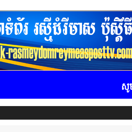
សូមស្