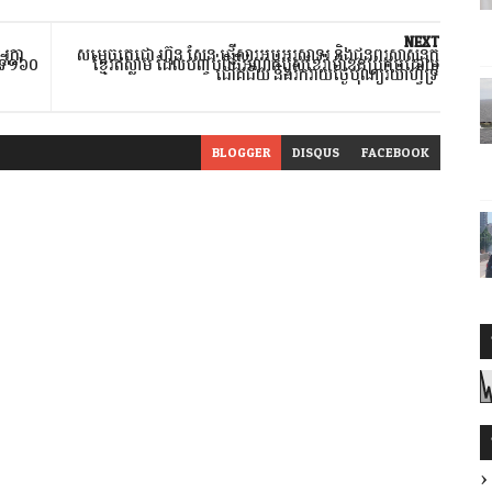
NEXT
ុក្ខា
សម្ដេចតេជោ ហ៊ុន សែន ផ្ញើសារអបអរសាទរ និងជូនពរសាសនិក
ួបទី១៦០
ខ្មែរឥស្លាម ដែលបញ្ចប់ពិធីអំណត់បួសខែរ៉ាម៉ាឌនប្រកបដោយ
ា
ជោគជ័យ និងរីករាយថ្ងៃបុណ្យរ៉យ៉ាហ៊្វីទ្រី
BLOGGER
DISQUS
FACEBOOK