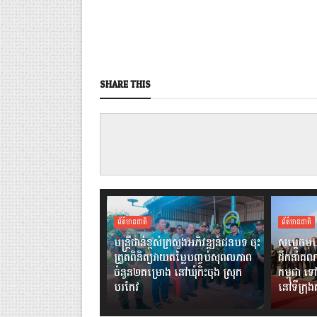
SHARE THIS
ព័ត៌មានជាតិ
ព័ត៌មានជាតិ
មន្ត្រីជាន់ខ្ពស់ក្រសួងអភិវឌ្ឍន៍ជនបទ ចុះ
សម្តេចមហ
ត្រួតពិនិត្យវាយតម្លៃបញ្ចប់សុពលភាព
ដឹកនាំគណ
ចំនួន២គម្រោង នៅឃុំកិះចុង ស្រុក
កម្ពុជា ទៅ
បរកែវ
នៅទីក្រុ