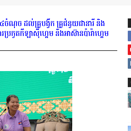
ំណុច ដល់គ្រូបង្វឹក គ្រូជំនួយជានារី និង
ារប្រកួតកីឡាស៊ីហ្គេម និងអាស៊ានប៉ារ៉ាហ្គេម