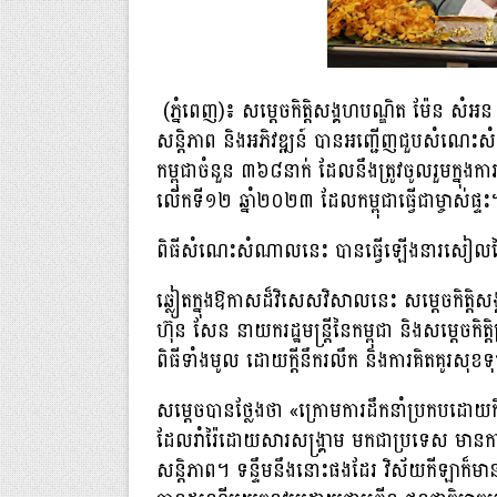
(ភ្នំពេញ)៖ សម្តេចកិត្តិសង្គហបណ្ឌិត ម៉ែន សំអន 
សន្តិភាព និងអភិវឌ្ឍន៍ បានអញ្ជើញជួបសំណេះសំណា
កម្ពុជាចំនួន ៣៦៨នាក់ ដែលនឹងត្រូវចូលរួមក្នុងក
លើកទី១២ ឆ្នាំ២០២៣ ដែលកម្ពុជាធ្វើជាម្ចាស់ផ្ទះ
ពិធីសំណេះសំណាលនេះ បានធ្វើឡើងនារសៀលថ្ង
ឆ្លៀតក្នុងឱកាសដ៏វិសេសវិសាលនេះ សម្តេចកិត្តិសង
ហ៊ុន សែន នាយករដ្ឋមន្រ្តីនៃកម្ពុជា និងសម្តេចកិត្
ពិធីទាំងមូល ដោយក្តីនឹករលឹក និងការគិតគូរសុខទុ
សម្តេចបានថ្លែងថា «ក្រោមការដឹកនាំប្រកបដោយកិ
ដែលរាំរ៉ៃដោយសារសង្គ្រាម មកជាប្រទេស មានការរ
សន្តិភាព។ ទន្ទឹមនឹងនោះផងដែរ វិស័យកីឡាក៏មាន