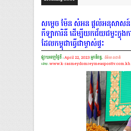
សម្តេច ម៉ែន សំអន ផ្តល់អនុសាសន៍៤ច
កីឡាការិនី ដើម្បីយកជ័យជម្នះក្នុងក
ដែលកម្ពុជាធ្វើជាម្ចាស់ផ្ទះ
ផ្សាយចេញថ្ងៃទី :
April 22, 2023
អ្នកនិពន្ធ.
ព័ត៌មានជាតិ
www.k-rasmeydomreymeasposttv.com.kh
ដោយ :