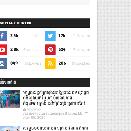
SOCIAL COUNTER
3.5k
1.7k
Likes
Followers
2.8k
524
Subscribes
Followers
849
286
Followers
Subscribes
ព័ត៌មានជាតិ
មន្ត្រីជាន់ខ្ពស់ក្រសួងអភិវឌ្ឍន៍ជនបទ ចុះត្រួត
ពិនិត្យវាយតម្លៃបញ្ចប់សុពលភាព
ចំនួន២គម្រោង នៅឃុំកិះចុង ស្រុកបរកែវ
www.k-
rasmeydomreymeasposttv.com.kh
Nov 05, 2024
សម្តេចមហាបវរធិបតី ហ៊ុន ម៉ាណែត ដឹកនាំ