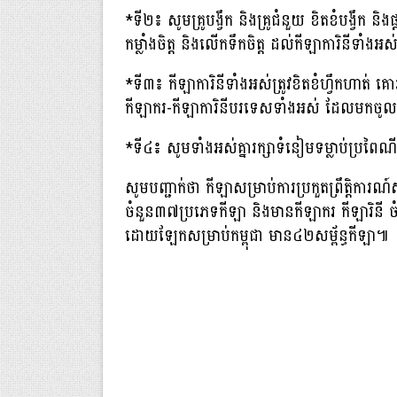
*ទី២៖ សូមគ្រូបង្វឹក និងគ្រូជំនួយ ខិតខំបង្វឹក និ
កម្លាំងចិត្ត និងលើកទឹកចិត្ត ដល់កីឡាការិនីទាំងអស
*ទី៣៖ កីឡាការិនីទាំងអស់ត្រូវខិតខំហ្វឹកហាត់ គោ
កីឡាករ-កីឡាការិនីបរទេសទាំងអស់ ដែលមកចូលរួមប្
*ទី៤៖ សូមទាំងអស់គ្នារក្សាទំនៀមទម្លាប់ប្រពៃណ
សូមបញ្ជាក់ថា កីឡាសម្រាប់ការប្រកួតព្រឹត្ត
ចំនួន៣៧ប្រភេទកីឡា និងមានកីឡាករ កីឡារិនី ច
ដោយឡែកសម្រាប់កម្ពុជា មាន៤២សម្ព័ន្ធកីឡា៕