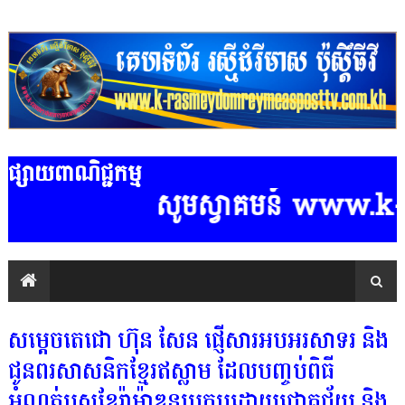
ផ្សាយពាណិជ្ជកម្ម
សូមស្វាគមន៍ www.k-ras
សម្ដេចតេជោ ហ៊ុន សែន ផ្ញើសារអបអរសាទរ និង
ជូនពរសាសនិកខ្មែរឥស្លាម ដែលបញ្ចប់ពិធី
អំណត់បួសខែរ៉ាម៉ាឌនប្រកបដោយជោគជ័យ និង