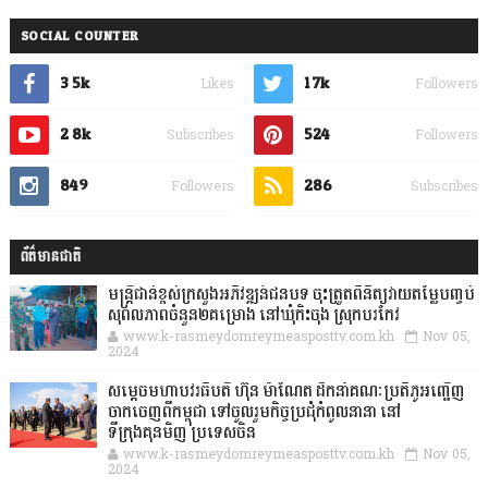
SOCIAL COUNTER
3.5k
1.7k
Likes
Followers
2.8k
524
Subscribes
Followers
849
286
Followers
Subscribes
ព័ត៌មានជាតិ
មន្ត្រីជាន់ខ្ពស់ក្រសួងអភិវឌ្ឍន៍ជនបទ ចុះត្រួតពិនិត្យវាយតម្លៃបញ្ចប់
សុពលភាពចំនួន២គម្រោង នៅឃុំកិះចុង ស្រុកបរកែវ
www.k-rasmeydomreymeasposttv.com.kh
Nov 05,
2024
សម្តេចមហាបវរធិបតី ហ៊ុន ម៉ាណែត ដឹកនាំគណៈប្រតិភូអញ្ជើញ
ចាកចេញពីកម្ពុជា ទៅចូលរួមកិច្ចប្រជុំកំពូលនានា នៅ
ទីក្រុងគុនមិញ ប្រទេសចិន
www.k-rasmeydomreymeasposttv.com.kh
Nov 05,
2024