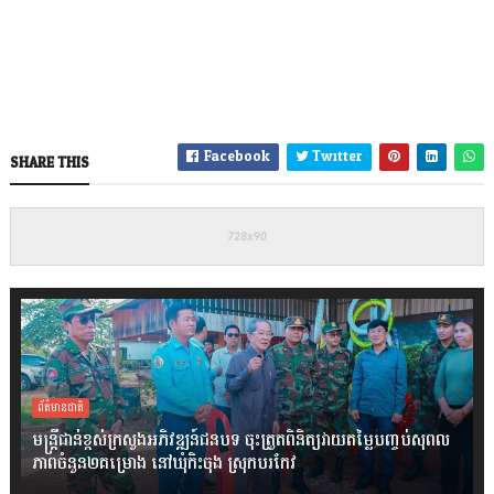
Facebook
Twitter
SHARE THIS
ព័ត៌មានជាតិ
មន្ត្រីជាន់ខ្ពស់ក្រសួងអភិវឌ្ឍន៍ជនបទ ចុះត្រួតពិនិត្យវាយតម្លៃបញ្ចប់សុពល
ភាពចំនួន២គម្រោង នៅឃុំកិះចុង ស្រុកបរកែវ