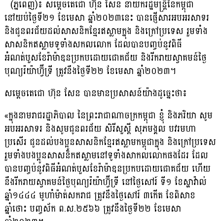
(ភ្នំពេញ)៖ សម្ដេចតេជោ ហ៊ុន សែន នាយករដ្ឋមន្ដ្រីនៃកម្ពុជា
នៅយប់ថ្ងៃទី២១ ខែមេសា ឆ្នាំ២០២៣នេះ បានផ្ញើសារអបអរសាទរ
និងជូនពរជ័យដល់សាសនិកខ្មែរឥស្លាមក្នុង និងក្រៅប្រទេស រួមទាំង
សាសនិកឥស្លាមទូទាំងសកលលោក ដែលបានបញ្ចប់នូវពិធី
អំណត់បួសខែរ៉ាម៉ាឌនប្រកបដោយជោគជ័យ និងរីករាយស្វាគមន៍ថ្ងៃ
បុណ្យរ៉យ៉ាហ្វ៊ីទ្រី ត្រូវនឹងថ្ងៃទី២២ ខែមេសា ឆ្នាំ២០២៣។
សម្ដេចតេជោ ហ៊ុន សែន បានមានប្រសាសន៍យ៉ាងដូច្នេះថា៖
«ក្នុងនាមរាជរដ្ឋាភិបាល នៃព្រះរាជាណាចក្រកម្ពុជា ខ្ញុំ និងភរិយា សូម
អបអរសាទរ និងសូមជូនពរជ័យ សិរីសួស្ដី សុភមង្គល បវរមហា
ប្រសើរ ជូនដល់បងប្អូនសាសនិកខ្មែរឥស្លាមកម្ពុជាក្នុង និងក្រៅប្រទេស
រួមទាំងបងប្អូនសាសនិកឥស្លាមនៅទូទាំងសាកលលោកផងដែរ ដែល
បានបញ្ចប់នូវពិធីអំណត់បួសខែរ៉ាម៉ាឌនប្រកបដោយជោគជ័យ ហេីយ
នឹងរីករាយស្វាគមន៍ថ្ងៃបុណ្យរ៉យ៉ាហ្វ៊ីទ្រី នៅថ្ងៃសៅរ៍ ទី១ ខែស្ហាវ៉ាល់
ឆ្នាំ១៤៤៤ មូហាំម៉ាត់សករាជ ត្រូវនឹងថ្ងៃសៅរ៍ ៣កើត ខែពិសាខ
ឆ្នាំថោះ បញ្ចស័ក ព.ស.២៥៦៦ ត្រូវនឹងថ្ងៃទី២២ ខែមេសា