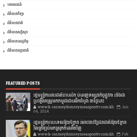
ទេសចរណ៍
ព័ត៌មានកីឡា
ព័ត៌មានជាតិ
ព័ត៌មានសន្តិសុខ
ព័ត៌មានសេដ្ឋកិច្ច
ព័ត៌មានអន្តរជាតិ
FEATURED POSTS
រដ្ឋមន្រ្តីការពារជាតិអាមេរិក បំពេញទស្សនកិច្ចផ្លូវកា រនិងជា
ប្រវត្តិសាស្រ្តមកកម្ពុជាជាលើកដំបូង នាថ្ងៃនេះ
www.k-rasmeydomreymeasposttv.com.kh
Jun
04, 2024
រដ្ឋមន្ត្រីការបរទេសអ៊ុយក្រែន អំពាវនាវឱ្យជនជាតិអ៊ុយក្រែន
វិលត្រឡប់មកស្រុកកំណើតវិញ
www.k-rasmeydomreymeasposttv.com.kh
Feb