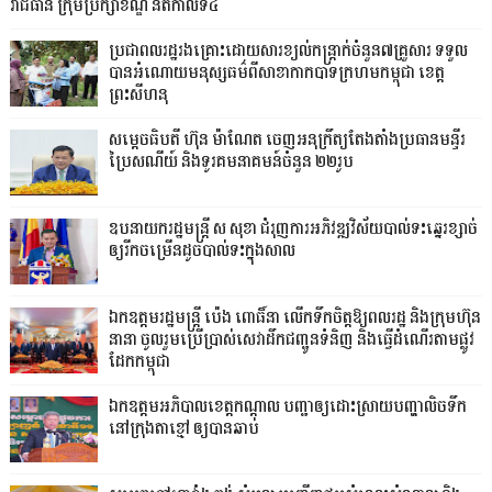
រាជធានី ក្រុមប្រឹក្សាខណ្ឌ នីតិកាលទី៤
ប្រជាពលរដ្ឋរងគ្រោះដោយសារខ្យល់កន្ត្រាក់ចំនួន៧គ្រួសារ ទទួល
បានអំណោយមនុស្សធម៌ពីសាខាកាកបាទក្រហមកម្ពុជា ខេត្ត
ព្រះសីហនុ
សម្តេចធិបតី ហ៊ុន ម៉ាណែត ចេញអនុក្រឹត្យតែងតាំងប្រធានមន្ទីរ
ប្រៃសណីយ៍ និងទូរគមនាគមន៍ចំនួន ២២រូប
ឧបនាយករដ្ឋមន្ដ្រី ស សុខា ជំរុញការអភិវឌ្ឍវិស័យបាល់ទះឆ្នេរខ្សាច់
ឲ្យរីកចម្រើនដូចបាល់ទះក្នុងសាល
ឯកឧត្តមរដ្ឋមន្ត្រី ប៉េង ពោធិ៍នា លើកទឹកចិត្តឱ្យពលរដ្ឋ និងក្រុមហ៊ុន
នានា ចូលរួមប្រើប្រាស់សេវាដឹកជញ្ជូនទំនិញ និងធ្វើដំណើរតាមផ្លូវ
ដែកកម្ពុជា
ឯកឧត្តមអភិបាលខេត្តកណ្ដាល បញ្ជាឲ្យដោះស្រាយបញ្ហាលិចទឹក
នៅក្រុងតាខ្មៅ ឲ្យបានឆាប់