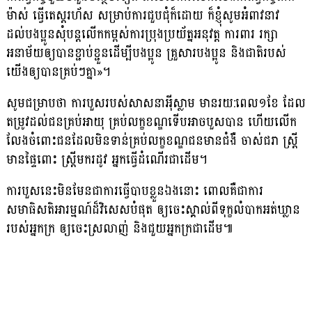
ម៉ាស់ ធ្វេីតេស្តរហ័ស សម្រាប់ការជួបជុំក៏ដោយ ក៏ខ្ញុំសូមអំពាវនាវ
ដល់បងប្អូនសុំបន្តលើកកម្ពស់ការប្រុងប្រយ័ត្នអនុវត្ត ការពារ រក្សា
អនាម័យឲ្យបានខ្ជាប់ខ្ជួនដើម្បីបងប្អូន គ្រួសារបងប្អូន និងជាតិរបស់
យើងឲ្យបានគ្រប់ៗគ្នា»។
សូមជម្រាបថា ការបួសរបស់សាសនាអ៉ីស្លាម មានរយ:ពេល១ខែ ដែល
តម្រូវដល់ជនគ្រប់អាយុ គ្រប់លក្ខខណ្ឌទើបអាចបួសបាន ហើយលើក
លែងចំពោះជនដែលមិនទាន់គ្រប់លក្ខខណ្ឌជនមានជំងឺ ចាស់ជរា ស្ត្រី
មានផ្ទៃពោះ ស្ត្រីមករដូវ អ្នកធ្វើដំណើរជាដើម។
ការបួសនេះមិនមែនជាការធ្វើបាបខ្លួនឯងនោះ ពោលគឺជាការ
សមាធិសតិអារម្មណ៍ដ៏វិសេសបំផុត ឲ្យចេះស្គាល់ពីទុក្ខលំបាកអត់ឃ្លាន
របស់អ្នកក្រ ឲ្យចេះស្រលាញ់ និងជួយអ្នកក្រជាដើម៕