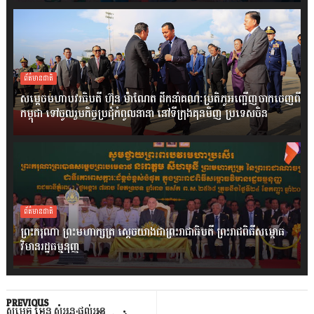
ព័ត៌មានជាតិ
សម្តេចមហាបវរធិបតី ហ៊ុន ម៉ាណែត ដឹកនាំគណៈប្រតិភូអញ្ជើញចាកចេញពី
កម្ពុជា ទៅចូលរួមកិច្ចប្រជុំកំពូលនានា នៅទីក្រុងគុនមិញ ប្រទេសចិន
ព័ត៌មានជាតិ
ព្រះករុណា ព្រះមហាក្សត្រ ស្តេចយាងជាព្រះរាជាធិបតី ព្រះរាជពិធីសម្ពោធ
វិមានរដ្ឋធម្មនុញ្ញ
PREVIOUS
សម្តេច ម៉ែន សំអន ផ្តល់អនុ