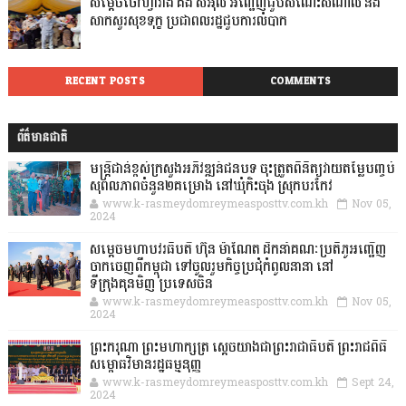
សម្តេចចៅហ្វាវាំង គង់ សំអុល អញ្ជើញជួបសំណេះសំណាល និង
សាកសួរសុខទុក្ខ ប្រជាពលរដ្ឋជួបការលំបាក
RECENT POSTS
COMMENTS
ព័ត៌មានជាតិ
មន្ត្រីជាន់ខ្ពស់ក្រសួងអភិវឌ្ឍន៍ជនបទ ចុះត្រួតពិនិត្យវាយតម្លៃបញ្ចប់
សុពលភាពចំនួន២គម្រោង នៅឃុំកិះចុង ស្រុកបរកែវ
www.k-rasmeydomreymeasposttv.com.kh
Nov 05,
2024
សម្តេចមហាបវរធិបតី ហ៊ុន ម៉ាណែត ដឹកនាំគណៈប្រតិភូអញ្ជើញ
ចាកចេញពីកម្ពុជា ទៅចូលរួមកិច្ចប្រជុំកំពូលនានា នៅ
ទីក្រុងគុនមិញ ប្រទេសចិន
www.k-rasmeydomreymeasposttv.com.kh
Nov 05,
2024
ព្រះករុណា ព្រះមហាក្សត្រ ស្តេចយាងជាព្រះរាជាធិបតី ព្រះរាជពិធី
សម្ពោធវិមានរដ្ឋធម្មនុញ្ញ
www.k-rasmeydomreymeasposttv.com.kh
Sept 24,
2024