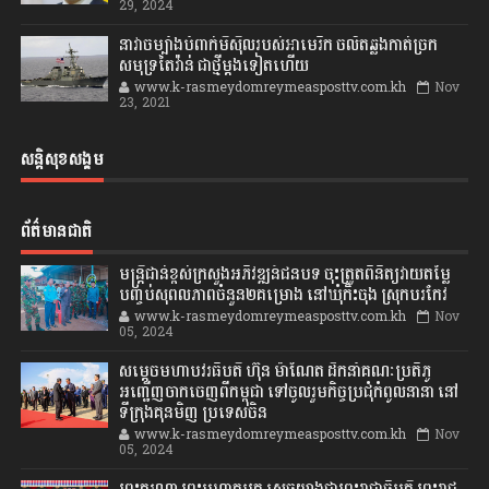
29, 2024
នាវាចម្បាំងបំពាក់មីស៊ីលរបស់អាមេរិក ចល័តឆ្លងកាត់ច្រក
សមុទ្រតៃវ៉ាន់ ជាថ្មីម្តងទៀតហើយ
www.k-rasmeydomreymeasposttv.com.kh
Nov
23, 2021
សន្តិសុខសង្គម
ព័ត៌មានជាតិ
មន្ត្រីជាន់ខ្ពស់ក្រសួងអភិវឌ្ឍន៍ជនបទ ចុះត្រួតពិនិត្យវាយតម្លៃ
បញ្ចប់សុពលភាពចំនួន២គម្រោង នៅឃុំកិះចុង ស្រុកបរកែវ
www.k-rasmeydomreymeasposttv.com.kh
Nov
05, 2024
សម្តេចមហាបវរធិបតី ហ៊ុន ម៉ាណែត ដឹកនាំគណៈប្រតិភូ
អញ្ជើញចាកចេញពីកម្ពុជា ទៅចូលរួមកិច្ចប្រជុំកំពូលនានា នៅ
ទីក្រុងគុនមិញ ប្រទេសចិន
www.k-rasmeydomreymeasposttv.com.kh
Nov
05, 2024