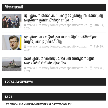
ព័ត៌មានអន្តរជាតិ
រដ្ឋមន្រ្តីការពារជាតិអាមេរិក បំពេញទស្សនកិច្ចផ្លូវកា រនិងជាប្រវត្តិ
សាស្រ្តមកកម្ពុជាជាលើកដំបូង នាថ្ងៃនេះ
www.k-rasmeydomreymeasposttv.com.kh
Jun 04,
2024
រដ្ឋមន្ត្រីការបរទេសអ៊ុយក្រែន អំពាវនាវឱ្យជនជាតិអ៊ុយក្រែន
វិលត្រឡប់មកស្រុកកំណើតវិញ
www.k-rasmeydomreymeasposttv.com.kh
Feb 29,
2024
នាវាចម្បាំងបំពាក់មីស៊ីលរបស់អាមេរិក ចល័តឆ្លងកាត់ច្រក
សមុទ្រតៃវ៉ាន់ ជាថ្មីម្តងទៀតហើយ
www.k-rasmeydomreymeasposttv.com.kh
Nov 23,
2021
TOTAL PAGEVIEWS
TAGS
BY: WWW.K-RASMEYDOMREYMEASPOSTTV.COM.KH