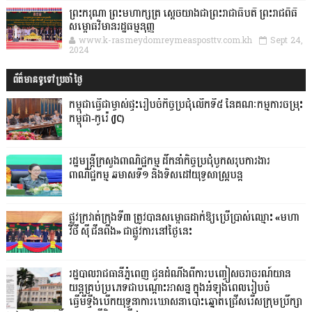
ព្រះករុណា ព្រះមហាក្សត្រ ស្តេចយាងជាព្រះរាជាធិបតី ព្រះរាជពិធី
សម្ពោធវិមានរដ្ឋធម្មនុញ្ញ
www.k-rasmeydomreymeasposttv.com.kh
Sept 24,
2024
ព័ត៌មានទូទៅប្រចាំថ្ងៃ
កម្ពុជាធ្វើជាម្ចាស់ផ្ទះរៀបចំកិច្ចប្រជុំលើកទី៥ នៃគណៈកម្មការចម្រុះ
កម្ពុជា-កូរ៉េ (JC)
រដ្ឋមន្ត្រីក្រសួងពាណិជ្ជកម្ម ដឹកនាំកិច្ចប្រជុំបូកសរុបការងារ
ពាណិជ្ជកម្ម ឆមាសទី១ និងទិសដៅយុទ្ធសាស្រ្តបន្ត
ផ្លូវក្រវាត់ក្រុងទី៣ ត្រូវបានសម្ពោធដាក់ឱ្យប្រើប្រាស់ឈ្មោះ «មហា
វិថី ស៊ី ជីនពីង» ជាផ្លូវការនៅថ្ងៃនេះ
រដ្ឋបាលរាជធានីភ្នំពេញ ជូនដំណឹងពីការបញ្ចៀសចរាចរណ៍យាន
យន្តគ្រប់ប្រភេទជាបណ្តោះអាសន្ន ក្នុងអំឡុងពេលរៀបចំ
ធ្វើមីទ្ទីងបើកយុទ្ធនាការឃោសនាបោះឆ្នោតជ្រើសរើសក្រុមប្រឹក្សា