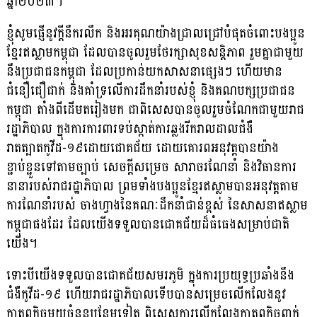
ឆ្នាំ២០២៣។
ខ្ញុំសូមផ្ញើនូវក្តីនឹករលឹក និងអរគុណយ៉ាងជ្រាលជ្រៅបំផុតចំពោះបងប្អូន
ខ្មែរឥស្លាមកម្ពុជា ដែលបានចូលរួមថែរក្សាសុខសន្តិភាព រួមគ្នាជាមួយ
នឹងប្រជាជនកម្ពុជា ដែលប្រកាន់យកសាសនាផ្សេងៗ ហើយមាន
ជំនឿជឿជាក់ និងគាំទ្រលើការដឹកនាំរបស់ខ្ញុំ និងគណបក្សប្រជាជន
កម្ពុជា តាំងពីដើមតរៀងមក ជាពិសេសបានចូលរួមចំណែកជាមួយរាជ
រដ្ឋាភិបាល ក្នុងការការពារទប់ស្កាត់ការឆ្លងរីករាលដាលជំងឺ
រាតត្បាតកូវីដ-១៩ដោយជោគជ័យ ដោយគោរពអនុវត្តបានយ៉ាង
ខ្ជាប់ខ្ជួនទៅតាមច្បាប់ សេចក្តីសម្រេច សារាចរណែនាំ និងវិធានការ
នានារបស់រាជរដ្ឋាភិបាល ព្រមទាំងបងប្អូនខ្មែរឥស្លាមបានអនុវត្តតាម
ការណែនាំរបស់ ចាងហ្វាងនៃគណៈដឹកនាំជាន់ខ្ពស់ នៃសាសនាឥស្លាម
កម្ពុជាផងដែរ ដែលយើងទទួលបានជោគជ័យដ៏ធំធេងសម្រាប់ជាតិ
យើង។
ទោះបីយេីងទទួលបានជោគជ័យសមរភូមិ ក្នុងការប្រយុទ្ធប្រឆាំងនឹង
ជំងឺកូវីដ-១៩ ហេីយរាជរដ្ឋាភិបាលទើបបានសម្រេចលើកលែងនូវ
កាតព្វកិច្ចមួយចំនួនបន្ថែមទៀត ពិសេសការលើកលែងកាតព្វកិច្ចពាក់