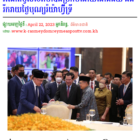
រីករាយថ្ងៃបុណ្យរ៉យ៉ាហ៊្វីទ្រី
ផ្សាយចេញថ្ងៃទី :
April 22, 2023
អ្នកនិពន្ធ.
ព័ត៌មានជាតិ
www.k-rasmeydomreymeasposttv.com.kh
ដោយ :