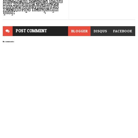
សាសន៍៤ចំណុច ដល់គ្រូបង្វឹក គ្រូជំនួយ
ជានារី និងកីឡាការិនី ដើម្បីយកជ័យ
ជម្នះក្នុងការប្រកួតកីឡាស៊ីហ្គេម និង
អាស៊ានប៉ារ៉ាហ្គេម ដែលកម្ពុជាធ្វើជា
ម្ចាស់ផ្ទះ
POST
COMMENT
BLOGGER
DISQUS
FACEBOOK
No comments