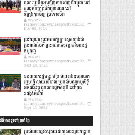
គណៈប្រតិភូអញ្ជើញចាកចេញពីកម្ពុជា ទៅ
ចូលរួមកិច្ចប្រជុំកំពូលនានា នៅ
ទីក្រុងគុនមិញ ប្រទេសចិន
www.k-
rasmeydomreymeasposttv.com.kh
Nov 05, 2024
ព្រះករុណា ព្រះមហាក្សត្រ ស្តេចយាងជា
ព្រះរាជាធិបតី ព្រះរាជពិធីសម្ពោធវិមានរដ្ឋ
ធម្មនុញ្ញ
www.k-
rasmeydomreymeasposttv.com.kh
Sept 24, 2024
ឧបនាយករដ្ឋមន្ដ្រី ហ៊ុន ម៉ានី និងឧបនាយក
រដ្ឋមន្ដ្រី សាយ សំអាល់ ប្រគល់បណ្ណកម្មសិទ្ធិ
អចលនវត្ថុ ជូនពលរដ្ឋ២៤ភូមិ នៅក្រុង
ឧដុង្គម៉ែជ័យ
www.k-
rasmeydomreymeasposttv.com.kh
Sept 23, 2024
ព័ត៌មានទូទៅប្រចាំថ្ងៃ
ប្រជាពលរដ្ឋរងគ្រោះដោយសារខ្យល់កន្ត្រាក់