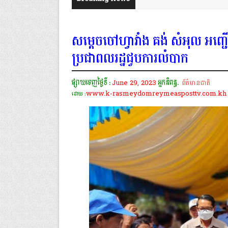
សម្តេចចៅហ្វាវាំង គង់ សំអុល អ
ប្រជាពលរដ្ឋជួបការលំបាក
ផ្សាយចេញថ្ងៃទី :
June 29, 2023
អ្នកនិពន្ធ.
ព័ត៌មានជាតិ
www.k-rasmeydomreymeasposttv.com.kh
ដោយ :