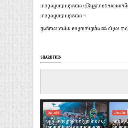
អាចចូលរួមបោះឆ្នោតបាន យើងត្រូវមានឯកសារពាក់ព័ន្ធ ដ
អាចចូលរួមបោះឆ្នោតបាន ។
ក្នុងឱកាសនោះដែរ សម្តេចចៅហ្វាវាំង គង់ សំអុល បាន
SHARE THIS
ព័ត៌មានជាតិ
ព័ត៌មានជាតិ
មន្ត្រីជាន់ខ្ពស់ក្រសួងអភិវឌ្ឍន៍ជនបទ ចុះ
សម្តេចមហ
ត្រួតពិនិត្យវាយតម្លៃបញ្ចប់សុពលភាព
ដឹកនាំគណ