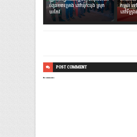
ចំនួន២គម្រោង នៅឃុំកិះចុង ស្រុក
កម្ពុជា ទៅ
បរកែវ
នៅទីក្រុ
POST
COMMENT
No comments