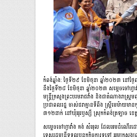
កំពង់ឆ្នាំង: ថ្ងៃទី២៩ ខែមិថុនា ឆ្នាំ២០២៣ ន
នឹងថ្ងៃទី២៨ ខែមិថុនា ឆ្នាំ២០២៣ សម្ដេចចៅហ្វាវាំ
មន្ត្រីក្រសួងព្រះបរមរាជវាំង និងជាតំណាងរាស្ត
ប្រជាពលរដ្ឋ ចាស់ជរាគ្មានទីពឹង ស្ត្រីមេម៉ាយមានកូន
៣១២នាក់ នៅឃុំអូរឫស្សី ស្រុកកំពង់ត្រឡាច ខេត្តក
សម្ដេចចៅហ្វាវាំង គង់ សំអុល ដែលអមដំណើរដោយឯ
ទេសរដ្ឋមន្ត្រីទទួលបន្ទុកកិច្ចការទូទៅ អមក្រស