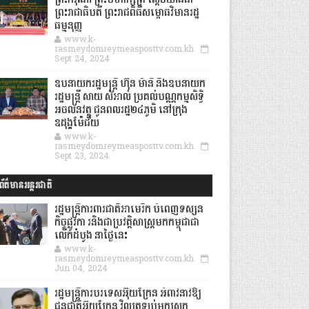
ព្រះករុណា ព្រះមហាក្សត្រ ស្តេចយាងជា
ព្រះរាជាធិបតី ព្រះរាជពិធីសម្ពោធវិមានរដ្ឋ
ធម្មនុញ្ញ
www.k-
rasmeydomreymeasposttv.com.kh
Sept 24, 2024
ឧបនាយករដ្ឋមន្ដ្រី ហ៊ុន ម៉ានី និងឧបនាយក
រដ្ឋមន្ដ្រី សាយ សំអាល់ ប្រគល់បណ្ណកម្មសិទ្ធិ
អចលនវត្ថុ ជូនពលរដ្ឋ២៤ភូមិ នៅក្រុង
ឧដុង្គម៉ែជ័យ
www.k-
rasmeydomreymeasposttv.com.kh
Sept 23, 2024
ព័ត៌មានអន្តរជាតិ
រដ្ឋមន្រ្តីការពារជាតិអាមេរិក បំពេញទស្សន
កិច្ចផ្លូវកា រនិងជាប្រវត្តិសាស្រ្តមកកម្ពុជាជា
លើកដំបូង នាថ្ងៃនេះ
www.k-
rasmeydomreymeasposttv.com.kh
Jun 04, 2024
រដ្ឋមន្ត្រីការបរទេសអ៊ុយក្រែន អំពាវនាវឱ្យ
ជនជាតិអ៊ុយក្រែន វិលត្រឡប់មកស្រុក