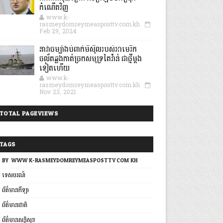
កំណើតវិញ
www.k-
rasmeydomreymeasposttv.com.kh
Feb 29, 2024
នាវាចម្បាំងបំពាក់មីស៊ីលរបស់អាមេរិក
ចល័តឆ្លងកាត់ច្រកសមុទ្រតៃវ៉ាន់ ជាថ្មីម្តង
ទៀតហើយ
www.k-
rasmeydomreymeasposttv.com.kh
Nov 23, 2021
TOTAL PAGEVIEWS
TAGS
BY: WWW.K-RASMEYDOMREYMEASPOSTTV.COM.KH
ទេសចរណ៍
ព័ត៌មានកីឡា
ព័ត៌មានជាតិ
ព័ត៌មានសន្តិសុខ