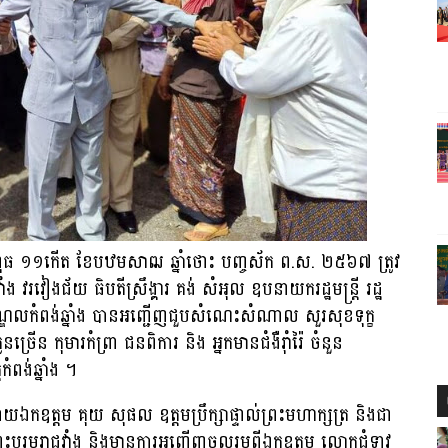
ៅថ្ងៃពុធ ១១កើត ខែបឋមសាឍ ឆ្នាំថោះ បញ្ចស័ក ព.ស. ២៥៦៧ ត្រូវ
ង វរវៀងជ័យ ធិបតីស្រឹង្គារ គង់ សំអុល ឧបនាយករដ្ឋមន្ត្រី រដ្ឋ
្រមណ្ឌលកំពង់ឆ្នាំង បានអញ្ជើញជួបសំណេះសំណាល សួរសុខទុក្ខ
ច្រើន កុមារកំព្រា ជនពិការ និង អ្នកមានជំងឺរ៉ាំរ៉ៃ ចំនួន
ំពង់ឆ្នាំង ។
កឧត្ដម គុយ សុផល ឧត្ដមប្រឹក្សាផ្ទាល់ព្រះមហាក្សត្រ និងជា
ួងព្រះបរមរាជវាំង និងមានការអញ្ជើញចូលរួមពីឯកឧត្ដម លោកជំទាវ