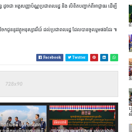
ូចជា អត្តសញ្ញាប័ណ្ណប្រជាពលរដ្ឋ និង លិខិតបញ្ជាក់ពីអាជ្ញាធរ ដើម្បី
ជ
ចែកជូននូវវត្ថុអនុស្សាវរីយ៍ ដល់ប្រជាពលរដ្ឋ ដែលបានចូលរួមផងដែរ ៕
Facebook
Twitter
ន
រ
ស
ព័ត៌មានជាតិ
ាបវរធិបតី ហ៊ុន ម៉ាណែត
ៈប្រតិភូអញ្ជើញចាកចេញពី
ព្រះករុណា ព្រះមហាក្សត្រ ស្តេចយាងជា