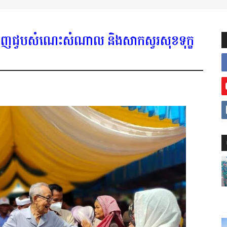
ញ្ជើញជួបសំណេះសំណាល និងសាកសួរសុខទុក្ខ