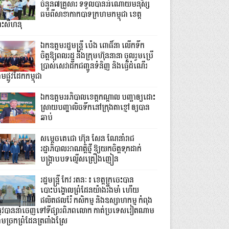
ចំនួន៧គ្រួសារ ទទួលបានអំណោយមនុស្ស
ធម៌ពីសាខាកាកបាទក្រហមកម្ពុជា ខេត្ត
្រះសីហនុ
ឯកឧត្តមរដ្ឋមន្ត្រី ប៉េង ពោធិ៍នា លើកទឹក
ចិត្តឱ្យពលរដ្ឋ និងក្រុមហ៊ុននានា ចូលរួមប្រើ
ប្រាស់សេវាដឹកជញ្ជូនទំនិញ និងធ្វើដំណើរ
មផ្លូវដែកកម្ពុជា
ឯកឧត្តមអភិបាលខេត្តកណ្ដាល បញ្ជាឲ្យដោះ
ស្រាយបញ្ហាលិចទឹកនៅក្រុងតាខ្មៅ ឲ្យបាន
ឆាប់
សម្តេចតេជោ ហ៊ុន សែន ណែនាំរាជ
រដ្ឋាភិបាលអាណត្តិថ្មី ឱ្យយកចិត្តទុកដាក់
បង្ក្រាបបទល្មើសគ្រឿងញៀន
រដ្ឋមន្ត្រី កែវ រតនៈ៖ ខេត្តក្រចេះបាន
បោះបង្គោលព្រំដែនយ៉ាងរឹងមាំ ហើយ
ផលិតផលរ៉ែ កសិកម្ម និងឧស្សាហកម្ម កំពុង
្រូវបាននាំចេញទៅទីផ្សារពិភពលោក កាត់ប្រទេសវៀតណាម
ាមច្រកព្រំដែនត្រពាំងស្រែ