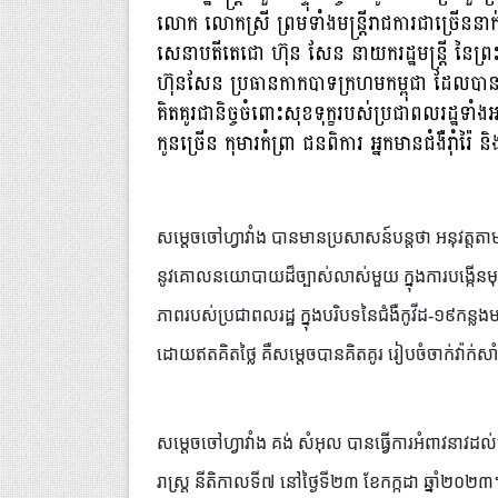
លោក លោកស្រី ព្រមទាំងមន្ត្រីរាជការជាច្រើននា
សេនាបតីតេជោ ហ៊ុន សែន នាយករដ្ឋមន្ត្រី នៃព្រះរាជា
ហ៊ុនសែន ប្រធានកាកបាទក្រហមកម្ពុជា ដែលបានផ្ដា
គិតគូរជានិច្ចចំពោះសុខទុក្ខរបស់ប្រជាពលរដ្ឋទាំង
កូនច្រើន កុមារកំព្រា ជនពិការ អ្នកមានជំងឺរ៉ាំរ៉
សម្តេចចៅហ្វាវាំង បានមានប្រសាសន៍បន្តថា អនុវត្តត
នូវគោលនយោបាយដ៏ច្បាស់លាស់មួយ ក្នុងការបង្កើនមុខ
ភាពរបស់ប្រជាពលរដ្ឋ ក្នុងបរិបទនៃជំងឺកូវីដ-១៩កន្ល
ដោយឥតគិតថ្លៃ គឺសម្តេចបានគិតគូរ រៀបចំចាក់វ៉ាក់សាំ
សម្តេចចៅហ្វាវាំង គង់ សំអុល បានធ្វើការអំពាវនាវ
រាស្រ្ត នីតិកាលទី៧ នៅថ្ងៃទី២៣ ខែកក្កដា ឆ្នាំ២០២៣។ ក