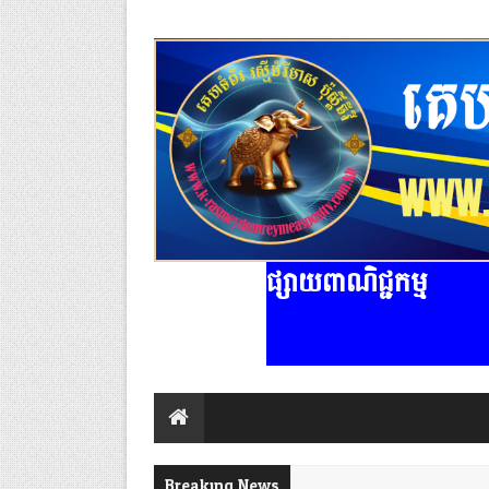
ផ្សាយពាណិជ្ជកម្ម
Breaking News