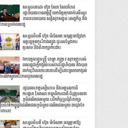
សម្តេចតេជោ ហ៊ុន សែន ណែនាំរាជ
រដ្ឋាភិបាលអាណត្តិថ្មី យកចិត្តទុកដាក់លើស្ថេរ
ភាពនយោបាយ សន្តិសុខសង្គម សេដ្ឋកិច្ច និង
ីវភាពប្រជាពលរដ្ឋ
សម្តេចធិបតី ហ៊ុន ម៉ាណែត អនុញ្ញាតឱ្យឯក
អគ្គរដ្ឋទូតកូរ៉េខាងត្បូង ជួបសម្តែងការ
គួរសម និងពិភាក្សាការងារ
ឯកឧត្តមរដ្ឋមន្ត្រី នេត្រ ភក្ត្រា៖ សុខទុក្ខរបស់
ពលរដ្ឋជាក្តីកង្វល់របស់រាជរដ្ឋាភិបាល និងបាន
ដាក់ចុះវិធានការនានាដើម្បីដោះស្រាយកង្វល់
ិងលើកស្ទួយជីវភាពជូនពលរដ្ឋ
រដ្ឋបាលខេត្តសៀមរាប និងអគ្គលេខាធិ
ការដ្ឋាន នៃគណៈកម្មាធិការជាតិ ជំរុញចលនា
ភូមិផលិតផលមួយ បើកកិច្ចប្រជុំពិភាក្សា
ៀបចំវទិកាផ្គូផ្គងផលិតផលភូមិមួយ ផលិតផលមួយ នាចុងខែ
ីហានេះ
សម្តេចធិបតី ហ៊ុន ម៉ាណែត អនុញ្ញាតឱ្យ