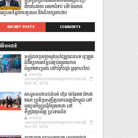
ក្រុមប្រឹក្សាភិបាលសមាគមសិល្បករខ្មែរ
ដឹកនាំដោយ លោកជំទាវ ម៉ៅ ចំណាន
ូលជួបសម្ដែងការគួរសម និងពិភាក្សាការងារ
RECENT POSTS
COMMENTS
ព័ត៌មានជាតិ
មន្ត្រីជាន់ខ្ពស់ក្រសួងអភិវឌ្ឍន៍ជនបទ ចុះត្រួត
ពិនិត្យវាយតម្លៃបញ្ចប់សុពលភាព
ចំនួន២គម្រោង នៅឃុំកិះចុង ស្រុកបរកែវ
www.k-
rasmeydomreymeasposttv.com.kh
Nov 05, 2024
សម្តេចមហាបវរធិបតី ហ៊ុន ម៉ាណែត ដឹកនាំ
គណៈប្រតិភូអញ្ជើញចាកចេញពីកម្ពុជា ទៅ
ចូលរួមកិច្ចប្រជុំកំពូលនានា នៅ
ទីក្រុងគុនមិញ ប្រទេសចិន
www.k-
rasmeydomreymeasposttv.com.kh
Nov 05, 2024