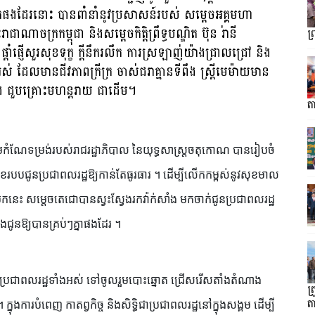
ក់ផងដែរនោះ បានពាំនាំនូវប្រសាសន៍របស់ សម្តេចអគ្គមហា
ណាចក្រកម្ពុជា និងសម្ដេចកិត្តិព្រឹទ្ធបណ្ឌិត ប៊ុន រ់ានី
ព
ំផ្ញើសួរសុខទុក្ខ ក្តីនឹករលឹក ការស្រឡាញ់យ៉ាងជ្រាលជ្រៅ និង
អស់ ដែលមានជីវភាពក្រីក្រ ចាស់ជរាគ្មានទីពឹង ស្ត្រីមេម៉ាយមាន
ៃ និង ជួបគ្រោះមហន្តរាយ ជាដើម។
តា
ាមកំណែទម្រង់របស់រាជរដ្ឋាភិបាល នៃយុទ្ធសាស្រ្តចតុកោណ បានរៀបចំ
របបជូនប្រជាពលរដ្ឋឱ្យកាន់តែធូរធារ ។ ដើម្បីលើកកម្ពស់នូវសុខមាល
ងមកនេះ សម្តេចតេជោបានស្វះស្វែងរកវ៉ាក់សាំង មកចាក់ជូនប្រជាពលរដ្ឋ
ងជូនឱ្យបានគ្រប់ៗគ្នាផងដែរ ។
ដល់ប្រជាពលរដ្ឋទាំងអស់ ទៅចូលរួមបោះឆ្នោត ជ្រើសរើសតាំងតំណាង
ត
ត
្នុងការបំពេញ កាតព្វកិច្ច និងសិទ្ធិជាប្រជាពលរដ្ឋនៅក្នុងសង្គម ដើម្បី