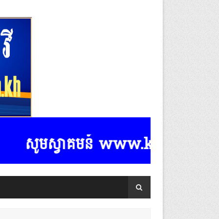
សូមស្វាគមន៍ www.k-rasmeydomreym