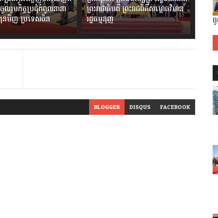
ចូលរួមកិច្ចប្រជុំកំពូលនានា
ព្រះរាជាធិបតី ព្រះរាជពិធីសម្ពោធវិមាន
ងគុនមិញ ប្រទេសចិន
រដ្ឋធម្មនុញ្ញ
ច
BLOGGER
DISQUS
FACEBOOK