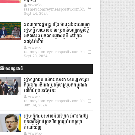
www.k-
rasmeydomreymeasposttv.com.kh
Sept 24, 2024
ឧបនាយករដ្ឋមន្ដ្រី ហ៊ុន ម៉ានី និងឧបនាយក
រដ្ឋមន្ដ្រី សាយ សំអាល់ ប្រគល់បណ្ណកម្មសិទ្ធិ
អចលនវត្ថុ ជូនពលរដ្ឋ២៤ភូមិ នៅក្រុង
ឧដុង្គម៉ែជ័យ
www.k-
rasmeydomreymeasposttv.com.kh
Sept 23, 2024
ព័ត៌មានអន្តរជាតិ
រដ្ឋមន្រ្តីការពារជាតិអាមេរិក បំពេញទស្សន
កិច្ចផ្លូវកា រនិងជាប្រវត្តិសាស្រ្តមកកម្ពុជាជា
លើកដំបូង នាថ្ងៃនេះ
www.k-
rasmeydomreymeasposttv.com.kh
Jun 04, 2024
រដ្ឋមន្ត្រីការបរទេសអ៊ុយក្រែន អំពាវនាវឱ្យ
ជនជាតិអ៊ុយក្រែន វិលត្រឡប់មកស្រុក
កំណើតវិញ
www.k-