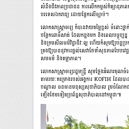
លំនឹងជីវភាពប្រជាជន ការលើកកម្ពស់កិត្យានុភា
បរទេសឯករាជ្យ ដោយផ្អែកលើច្បាប់។
លោកសាស្ត្រាចារ្យ ក៏បានវាយតម្លៃខ្ពស់ ចំពោះថ្នាក់ដឹ
បង្អែកពោធិ៍សាត់ ដែលកន្លងមក និងពេលបច្ចុប្បន្
និងក្រមសីលធម៌វិជ្ជាជីវៈល្អ ហើយក៏សូមឱ្យបន្តប្រក
គ្រងឱ្យបាននូវការផ្តល់សេវាថែទាំសុខភាពបែបវេជ
សមធម៌ និងតម្លាភាព។
លោកសាស្រ្តាចារ្យរដ្ឋមន្រ្តី សូមថ្លែងអំណរគុណច
តាមរយៈគម្រោងរបស់អង្គការ KOFIH ដែលបានផ្តល់ជំ
បណ្តាល ធនធានមនុស្សសុខាភិបាល រួមចំណែកជាមួយ
ឡើងថែមទៀតប្រព័ន្ឋសុខាភិបាលនៅកម្ពុជា៕