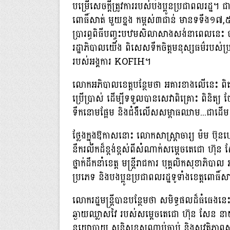
បម្រើសេចក្តីត្រូវការរបស់បងប្អូនប្រជាពលរដ្ឋ។ ជាក់
ពោធិ៍សាត់ មួយខ្នង កម្ពស់៣ជាន់ មានទទឹង១៧,
ប្រារព្ធពិធីបញ្ចុះបឋមសិលាសាងសង់នាពេលនេះ បាន
រដ្ឋាភិបាលយើង ពិសេសទឹកចិត្តមនុស្សធម៌របស់ប
របស់អង្គការ KOFIH។
លោកអភិបាលខេត្តបន្ថែមថា អគារខាងលើនេះ ពិតជា
ប្រើប្រាស់ ដើម្បីទទួលបានសេវាពិគ្រោះ ពិនិត្យ 
ទឹកនោមផ្អែម និងជំងឺលើសសម្ពាធឈាម...ជាដើម
ថ្លែងក្នុងឱកាសនោះ លោកសាស្រ្តាចារ្យ ម៉ម ប៊ុនហេង
នឹករលឹកដ៏ខ្ពង់ខ្ពស់ពីសំណាក់សម្តេចតេជោ ហ៊ុន សែន 
ថ្នាក់ដឹកនាំខេត្ត មន្រ្តីរាជការ បុគ្គលិកសុខាភិបាល 
ប្រភេទ និងបងប្អូនប្រជាពលរដ្ឋទូទាំងខេត្តពោធិ៍ស
លោករដ្ឋមន្ត្រីបានបន្ថែមថា សមិទ្ធផលដ៏ធំធេងនេ
ឆ្ងាយឈ្លាសវៃ របស់សម្តេចតេជោ ហ៊ុន សែន នាយករដ
នយោបាយ សន្តិសុខសណ្តាប់ធ្នាប់ និងសុវត្ថិភាពសង