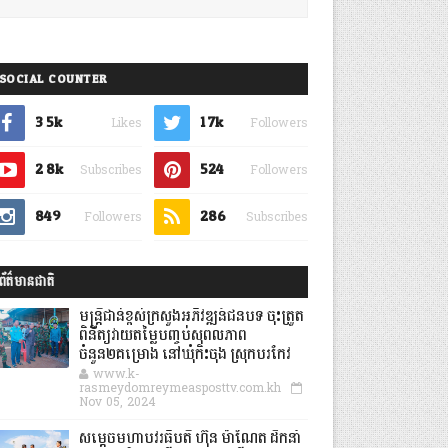
SOCIAL COUNTER
3.5k
1.7k
Likes
Followers
2.8k
524
Subscribes
Followers
849
286
Followers
Subscribes
ព័ត៌មានជាតិ
មន្ត្រីជាន់ខ្ពស់ក្រសួងអភិវឌ្ឍន៍ជនបទ ចុះត្រួត
ពិនិត្យវាយតម្លៃបញ្ចប់សុពលភាព
ចំនួន២គម្រោង នៅឃុំកិះចុង ស្រុកបរកែវ
www.k-
rasmeydomreymeasposttv.com.kh
Nov 05, 2024
សម្តេចមហាបវរធិបតី ហ៊ុន ម៉ាណែត ដឹកនាំ