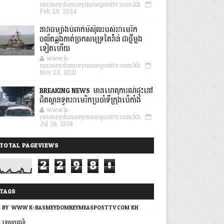
rasmeydomreymeasposttv.com.kh
Feb 29, 2024
នាវាចម្បាំងបំពាក់មីស៊ីលរបស់អាមេរិក
ចល័តឆ្លងកាត់ច្រកសមុទ្រតៃវ៉ាន់ ជាថ្មីម្តង
ទៀតហើយ
www.k-
rasmeydomreymeasposttv.com.kh
Nov 23, 2021
BREAKING NEWS: មានហេតុការណ៍ផ្ទុះនៅ
ជិតស្ថានទូតអាមេរិកប្រចាំទីក្រុងប៉េកាំង
www.k-
rasmeydomreymeasposttv.com.kh
Jul 26, 2018
TOTAL PAGEVIEWS
2
2
9
8
0
TAGS
BY: WWW.K-RASMEYDOMREYMEASPOSTTV.COM.KH
ទេសចរណ៍