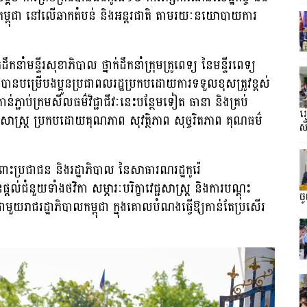
ពកម្ពុជា នៅលើឆាកតំបន់ និងអន្តរជាតិ តាមរយៈនយោបាយការ
កនាំមន្ទីរសុខាភិបាល ថ្នាក់ដឹកនាំក្រុមគ្រូពេទ្យ នៃមន្ទីរពេទ្យ
ន បានបម្រើបងប្អូនប្រជាពលរដ្ឋប្រកបដោយការទទួលខុសត្រូវខ្ពស់
ាន់ភ្ជាប់ក្រមសីលធម៌វិជ្ជាជីវៈនេះបន្ថែមទៀត ធានា និងគ្រប់
រ
្ជសាស្ត្រ ប្រកបដោយគុណភាព សុវត្ថិភាព សុច្ចរិតភាព គុណធម៌
ស
ំពោះប្រជាជន និងរដ្ឋាភិបាល នៃសាធារណរដ្ឋកូរ៉េ
នួយទាំងថវិកា សម្ភារៈបរិក្ខាវេជ្ជសាស្រ្ត និងការបណ្តុះ
ច
រាជរដ្ឋាភិបាលកម្ពុជា ក្នុងគោលបំណងធ្វើឱ្យកាន់តែប្រសើរ