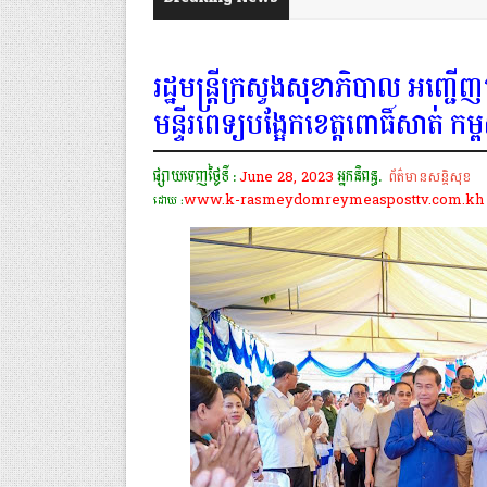
រដ្ឋមន្រ្តីក្រសួងសុខាភិបាល អញ្
មន្ទីរពេទ្យបង្អែកខេត្តពោធិ៍សាត់ 
ផ្សាយចេញថ្ងៃទី :
June 28, 2023
អ្នកនិពន្ធ.
ព័ត៌មានសន្តិសុខ
www.k-rasmeydomreymeasposttv.com.kh
ដោយ :