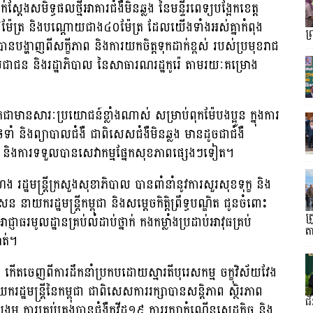
ស្ដែងសមិទ្ធផលថ្មីអាគារជំងឺមិនឆ្លង នៃមន្ទីរពេទ្យបង្អែកខេត្ត
៥ម៉ែត្រ និងបណ្ដោយជាង៤០ម៉ែត្រ ដែលយើងទាំងអស់គ្នាកំពុង
ព
បង្ហាញពីសក្ខីភាព និងការយកចិត្តទុកដាក់ខ្ពស់ របស់ប្រមុខរាជ
្រជាជន និងរដ្ឋាភិបាល នៃសាធារណរដ្ឋកូរ៉េ តាមរយៈគម្រោង
មានសារៈប្រយោជន៍ខ្លាំងណាស់ សម្រាប់ពុកម៉ែបងប្អូន ក្នុងការ
ថែទាំ និងព្យាបាលជំងឺ ជាពិសេសជំងឺមិនឆ្លង មានដូចជាជំងឺ
 និងការទទួលបានសេវាកម្មផ្នែកសុខភាពផ្សេងៗទៀត។
 រដ្ឋមន្រ្តីក្រសួងសុខាភិបាល បានពាំនាំនូវការសួរសុខទុក្ខ និង
នាយករដ្ឋមន្រ្តីកម្ពុជា និងសម្តេចកិត្តិព្រឹទ្ធបណ្ឌិត ជូនចំពោះ
ត
អាជ្ញាធរមូលដ្ឋានគ្រប់លំដាប់ថ្នាក់ កងកម្លាំងប្រដាប់អាវុធគ្រប់
ត
ាត់។
ះ កើតចេញពីការដឹកនាំប្រកបដោយស្មារតីបុរេសកម្ម ចក្ខុវិស័យវែង
្ឋមន្រ្តីនៃកម្ពុជា ជាពិសេសការរក្សាបានសន្តិភាព ស្ថិរភាព
ជ
្គម ការគ្រប់គ្រងបានជំងឺកូវីដ១៩ ការរក្សាកំណើនសេដ្ឋកិច្ច និង