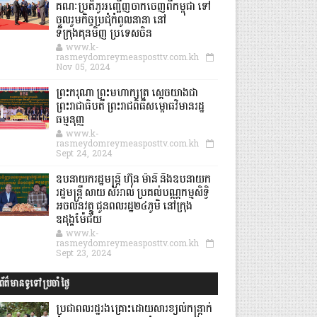
គណៈប្រតិភូអញ្ជើញចាកចេញពីកម្ពុជា ទៅ
ចូលរួមកិច្ចប្រជុំកំពូលនានា នៅ
ទីក្រុងគុនមិញ ប្រទេសចិន
www.k-
rasmeydomreymeasposttv.com.kh
Nov 05, 2024
ព្រះករុណា ព្រះមហាក្សត្រ ស្តេចយាងជា
ព្រះរាជាធិបតី ព្រះរាជពិធីសម្ពោធវិមានរដ្ឋ
ធម្មនុញ្ញ
www.k-
rasmeydomreymeasposttv.com.kh
Sept 24, 2024
ឧបនាយករដ្ឋមន្ដ្រី ហ៊ុន ម៉ានី និងឧបនាយក
រដ្ឋមន្ដ្រី សាយ សំអាល់ ប្រគល់បណ្ណកម្មសិទ្ធិ
អចលនវត្ថុ ជូនពលរដ្ឋ២៤ភូមិ នៅក្រុង
ឧដុង្គម៉ែជ័យ
www.k-
rasmeydomreymeasposttv.com.kh
Sept 23, 2024
ព័ត៌មានទូទៅប្រចាំថ្ងៃ
ប្រជាពលរដ្ឋរងគ្រោះដោយសារខ្យល់កន្ត្រាក់