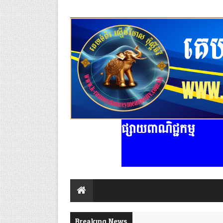
ផ្សាយពាណិជ្ជកម្ម
Breaking News