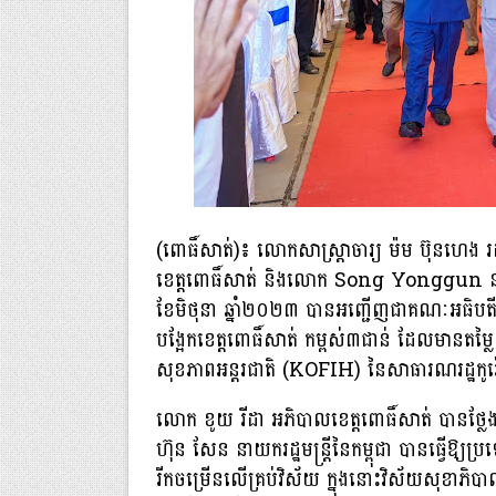
(ពោធិ៍សាត់)៖ លោកសាស្រ្តាចារ្យ ម៉ម ប៊ុនហេង រ
ខេត្តពោធិ៍សាត់ និងលោក Song Yonggun នាយក
ខែមិថុនា ឆ្នាំ២០២៣ បានអញ្ជើញជាគណៈអធិបតី ក្
បង្អែកខេត្តពោធិ៍សាត់ កម្ពស់៣ជាន់ ដែលមានតម
សុខភាពអន្តរជាតិ (KOFIH) នៃសាធារណរដ្ឋកូរ
លោក ខូយ រីដា អភិបាលខេត្តពោធិ៍សាត់ បានថ្លែ
ហ៊ុន សែន នាយករដ្ឋមន្ត្រីនៃកម្ពុជា បានធ្វើឱ្យ
រីកចម្រើនលើគ្រប់វិស័យ ក្នុងនោះវិស័យសុខាភិប