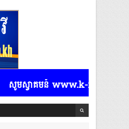
មស្វាគមន៍ www.k-rasmeydomreymeasp