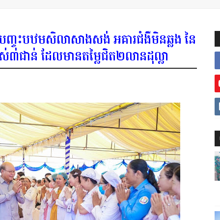
ជើញបញ្ចុះបឋមសិលាសាងសង់ អគារជំងឺមិនឆ្លង នៃ
កម្ពស់៣ជាន់ ដែលមានតម្លៃជិត២លានដុល្លា