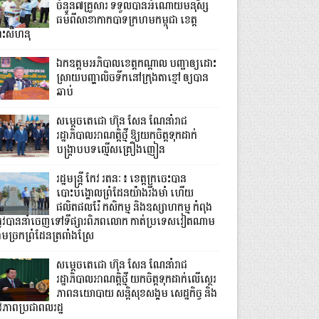
ចំនួន៧គ្រួសារ ទទួលបានអំណោយមនុស្ស
ធម៌ពីសាខាកាកបាទក្រហមកម្ពុជា ខេត្ត
្រះសីហនុ
ឯកឧត្តមអភិបាលខេត្តកណ្ដាល បញ្ជាឲ្យដោះ
ស្រាយបញ្ហាលិចទឹកនៅក្រុងតាខ្មៅ ឲ្យបាន
ឆាប់
សម្តេចតេជោ ហ៊ុន សែន ណែនាំរាជ
រដ្ឋាភិបាលអាណត្តិថ្មី ឱ្យយកចិត្តទុកដាក់
បង្ក្រាបបទល្មើសគ្រឿងញៀន
រដ្ឋមន្ត្រី កែវ រតនៈ៖ ខេត្តក្រចេះបាន
បោះបង្គោលព្រំដែនយ៉ាងរឹងមាំ ហើយ
ផលិតផលរ៉ែ កសិកម្ម និងឧស្សាហកម្ម កំពុង
្រូវបាននាំចេញទៅទីផ្សារពិភពលោក កាត់ប្រទេសវៀតណាម
ាមច្រកព្រំដែនត្រពាំងស្រែ
សម្តេចតេជោ ហ៊ុន សែន ណែនាំរាជ
រដ្ឋាភិបាលអាណត្តិថ្មី យកចិត្តទុកដាក់លើស្ថេរ
ភាពនយោបាយ សន្តិសុខសង្គម សេដ្ឋកិច្ច និង
ីវភាពប្រជាពលរដ្ឋ