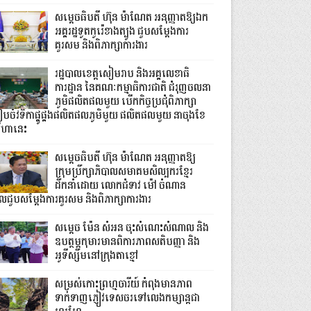
សម្តេចធិបតី ហ៊ុន ម៉ាណែត អនុញ្ញាតឱ្យឯក
អគ្គរដ្ឋទូតកូរ៉េខាងត្បូង ជួបសម្តែងការ
គួរសម និងពិភាក្សាការងារ
រដ្ឋបាលខេត្តសៀមរាប និងអគ្គលេខាធិ
ការដ្ឋាន នៃគណៈកម្មាធិការជាតិ ជំរុញចលនា
ភូមិផលិតផលមួយ បើកកិច្ចប្រជុំពិភាក្សា
ៀបចំវទិកាផ្គូផ្គងផលិតផលភូមិមួយ ផលិតផលមួយ នាចុងខែ
ីហានេះ
សម្តេចធិបតី ហ៊ុន ម៉ាណែត អនុញ្ញាតឱ្យ
ក្រុមប្រឹក្សាភិបាលសមាគមសិល្បករខ្មែរ
ដឹកនាំដោយ លោកជំទាវ ម៉ៅ ចំណាន
ូលជួបសម្ដែងការគួរសម និងពិភាក្សាការងារ
សម្តេច ម៉ែន សំអន ចុះសំណេះសំណាល និង
ឧបត្ថម្ភកុមារមានពិការភាពសតិបញ្ញា និង
អូទីស្សឹមនៅក្រុងតាខ្មៅ
សម្រស់កោះព្រហ្មចារីយ៍ កំពុងមានភាព
ទាក់ទាញភ្ញៀវទេសចរទៅលេងកម្សាន្តជា