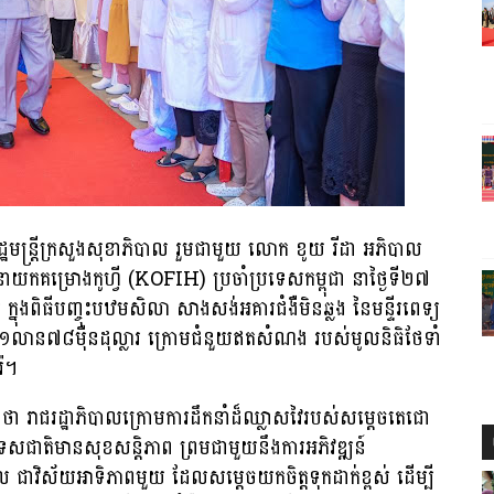
ដ្ឋមន្រ្តីក្រសួងសុខាភិបាល រួមជាមួយ លោក ខូយ រីដា អភិបាល
គម្រោងកូហ្វី (KOFIH) ប្រចាំប្រទេសកម្ពុជា នាថ្ងៃទី២៧
នុងពិធីបញ្ចុះបឋមសិលា សាងសង់អគារជំងឺមិនឆ្លង នៃមន្ទីរពេទ្យ
្លៃ១លាន៧៨ម៉ឺនដុល្លារ ក្រោមជំនួយឥតសំណង របស់មូលនិធិថែទាំ
៉េ។
ងថា រាជរដ្ឋាភិបាលក្រោមការដឹកនាំដ៏ឈ្លាសវៃរបស់សម្ដេចតេជោ
ប្រទេសជាតិមានសុខសន្តិភាព ព្រមជាមួយនឹងការអភិវឌ្ឍន៍
ាល ជាវិស័យអាទិភាពមួយ ដែលសម្ដេចយកចិត្តទុកដាក់ខ្ពស់ ដើម្បី