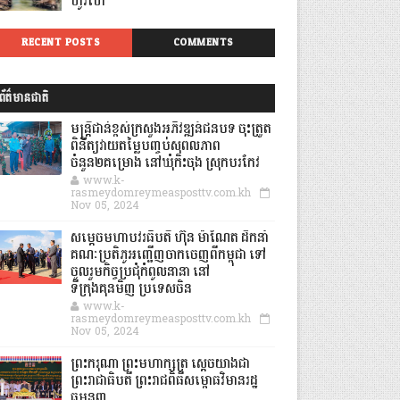
ហូរហែ
RECENT POSTS
COMMENTS
ព័ត៌មានជាតិ
មន្ត្រីជាន់ខ្ពស់ក្រសួងអភិវឌ្ឍន៍ជនបទ ចុះត្រួត
ពិនិត្យវាយតម្លៃបញ្ចប់សុពលភាព
ចំនួន២គម្រោង នៅឃុំកិះចុង ស្រុកបរកែវ
www.k-
rasmeydomreymeasposttv.com.kh
Nov 05, 2024
សម្តេចមហាបវរធិបតី ហ៊ុន ម៉ាណែត ដឹកនាំ
គណៈប្រតិភូអញ្ជើញចាកចេញពីកម្ពុជា ទៅ
ចូលរួមកិច្ចប្រជុំកំពូលនានា នៅ
ទីក្រុងគុនមិញ ប្រទេសចិន
www.k-
rasmeydomreymeasposttv.com.kh
Nov 05, 2024
ព្រះករុណា ព្រះមហាក្សត្រ ស្តេចយាងជា
ព្រះរាជាធិបតី ព្រះរាជពិធីសម្ពោធវិមានរដ្ឋ
ធម្មនុញ្ញ