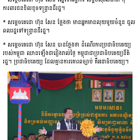
ការពារជនខិលខូចទន្ទ្រានដីរដ្ឋ។
* សម្តេចតេជោ ហ៊ុន សែន ថ្លែងថា មានអ្នកមានលុយមួយចំនួន ជួល
ពលរដ្ឋទៅទន្ទ្រានដីរដ្ឋ។
* សម្តេចតេជោ ហ៊ុន សែន បានថ្លែងថា ដំណើរការប្រជាធិបតេយ្យ
របស់កម្ពុជា ឈានឡើងជារៀងរាល់ថ្ងៃ កម្ពុជាជាប្រជាធិបតេយ្យនីតិ
រដ្ឋ។ ប្រជាធិបតេយ្យ ដែលគ្មានការគោរពច្បាប់ គឺអនាធិបតេយ្យ។