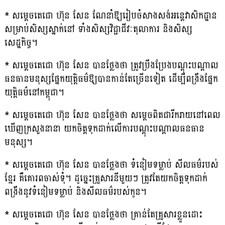
* សម្តេចតេជោ ហ៊ុន សែន ណែនាំឱ្យរៀបចំសាងសង់អន្តេវាសិកដ្ឋាន
សម្រាប់សិស្សស្នាក់នៅ ទាំងសិស្សវិជ្ជាជីវៈតុលាការ និងសិស្ស
សេដ្ឋកិច្ច។
* សម្តេចតេជោ ហ៊ុន សែន បានថ្លែងថា ត្រូវប្រឹងប្រែងបណ្តុះបណ្តាល
ធនធានមនុស្សផ្នែកយុត្តិធម៌ឱ្យបានកាន់តែច្រើនទៀត ដើម្បីពង្រឹងផ្នែក
យុត្តិធម៌នៅកម្ពុជា។
* សម្តេចតេជោ ហ៊ុន សែន បានថ្លែងថា សម្តេចពិតជារីករាយនៅពេល
ឃើញក្រសួងនានា យកចិត្តទុកដាក់លើការបណ្តុះបណ្តាលធនធាន
មនុស្ស។
* សម្តេចតេជោ ហ៊ុន សែន បានថ្លែងថា ទំនៀមទម្លាប់ សីលធម៌របស់
ខ្មែរ គឺគោរពចាស់ទុំ។ ដូច្នេះគ្រួសារនីមួយៗ ត្រូវតែយកចិត្តទុកដាក់
ពង្រឹងនូវទំនៀមទម្លាប់ និងសីលធម៌របស់កូន។
* សម្តេចតេជោ ហ៊ុន សែន បានថ្លែងថា គ្រាន់តែគ្រួសារខ្លួនដោះ