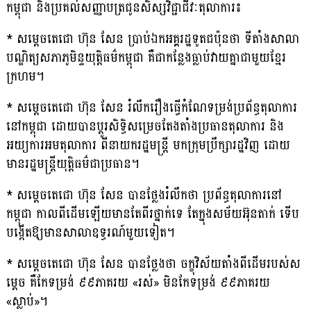
កម្ពុជា និងប្រគល់សញ្ញាបត្រជូនសិស្សវិជ្ជាជីវៈតុលាការ៖
* សម្តេចតេជោ ហ៊ុន សែន ប្រាប់ឯកអគ្គរដ្ឋទូតជប៉ុនថា ទីតាំងសាលា
បណ្ឌិត្យសភាភូមិន្ទយុត្តិធម៌កម្ពុជា គឺជាកន្លែងធ្លាប់វាយគ្នាជាមួយខ្មែរ
ក្រហម។
* សម្តេចតេជោ ហ៊ុន សែន រំលឹករឿងធ្វើកំណែទម្រង់ប្រព័ន្ធតុលាការ
នៅកម្ពុជា ដោយបានប្តូរសិទ្ធិសម្រេចតែងតាំងប្រធានតុលាការ និង
អយ្យការអមតុលាការ ពីនាយករដ្ឋមន្ត្រី មកក្រុមប្រឹក្សារដ្ឋវិញ ដោយ
មានរដ្ឋមន្ត្រីយុត្តិធម៌ជាប្រធាន។
* សម្តេចតេជោ ហ៊ុន សែន បានថ្លែងរំលឹកថា ប្រព័ន្ធតុលាការនៅ
កម្ពុជា កាលពីដើមឡើយមានតែពីរថ្នាក់ទេ តែក្នុងសម័យអ៊ុនតាក់ ទើប
បង្កើតឱ្យមានសាលាឧទ្ធរណ៍មួយទៀត។
* សម្តេចតេជោ ហ៊ុន សែន បានថ្លែងថា ចក្ខុវិស័យតាំងពីដើមរបស់ស
ម្តេច គឺកែទម្រង់ ៩៩ភាគរយ «រស់» មិនកែទម្រង់ ៩៩ភាគរយ
«ស្លាប់»។