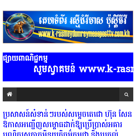
ផ្សាយពាណិជ្ជកម្ម
សូមស្វាគមន៍ www.k-rasmeydomreymea
ប្រសាសន៍សំខាន់ៗរបស់សម្តេចតេជោ ហ៊ុន សែន
ឱកាសអញ្ជើញសម្ពោធដាក់ឱ្យប្រើប្រាស់អគារ
បណ្ឌិត្យសភាភូមិន្ទយុត្តិធម៌កម្ពុជា និងប្រគល់