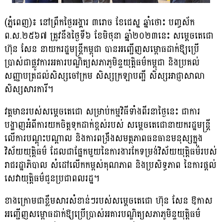
(ភ្នំពេញ)៖ នៅព្រឹកថ្ងៃអង្គារ ៣រោច ខែជេស្ឋ ឆ្នាំថោះ បញ្ចស័ក
ព.ស.២៥៦៧ ត្រូវនឹង​ថ្ងៃទី៦ ខែមិថុនា ឆ្នាំ២០២៣នេះ សម្តេចតេជោ
ហ៊ុន សែន នាយករដ្ឋ​មន្ត្រីកម្ពុជា បានអញ្ជើញសម្ពោធដាក់ឱ្យប្រើ
ប្រាស់ជាផ្លូវការអគារបណ្ឌិត្យ​សភា​ភូមិន្ទយុត្តិធម៌កម្ពុជា និងប្រគល់
សញ្ញាបត្រដល់សិស្សចៅក្រម សិស្សក្រឡាបញ្ជី សិស្សអាជ្ញាសាលា
សិស្សសារការី។
វត្តមានរបស់សម្តេចតេជោ សម្រាប់កម្មវិធីទាំងពីរនាថ្ងៃនេះ ជាការ
បង្ហាញអំពីការ​យក​ចិត្តទុកដាក់ខ្ពស់របស់ សម្តេចតេជោនាយករដ្ឋមន្ត្រី
លើការបណ្តុះបណ្តាល និងការ​ពង្រឹង​សមត្ថភាពធនធានមនុស្សក្នុង
វិស័យយុត្តិធម៌ ដែលជាផ្នែកមួយនៃការងារ​កែ​ទម្រង់​វិស័យយុត្តិធម៌របស់
រាជរដ្ឋាភិបាល សំដៅលើកកម្ពស់គុណភាព និងប្រសិទ្ធភាព នៃការផ្តល់
សេវាយុត្តិធម៌ជូនប្រជាពលរដ្ឋ។
ខាងក្រោមជាខឹ្លមសារសំខាន់ៗរបស់សម្តេចតេជោ ហ៊ុន សែន ឱកាស
អញ្ជើញសម្ពោធដាក់ឱ្យប្រើប្រាស់អគារបណ្ឌិត្យសភាភូមិន្ទយុត្តិធម៌