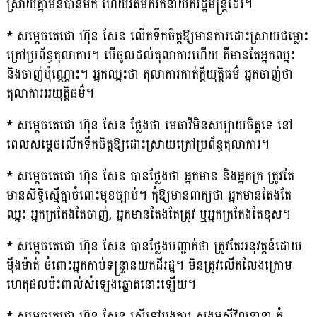
ស្រាយគ្នាមិនបានមក ហើយរត់មករកនាយករដ្ឋមន្ត្រីដែរ។
* សម្តេចតេជោ ហ៊ុន សែន លើកទឹកចិត្តឱ្យមានការដោះស្រាយជម្លោះ
ក្រៅប្រព័ន្ធតុលាការ។ បើចូលដល់តុលាការហើយ គឺមានតែអ្នកឈ្នះ
និងចាញ់ប៉ុណ្ណោះ។ អ្នកឈ្នះថា តុលាការកាត់ក្តីយុត្តិធម៌ អ្នកចាញ់ថា
តុលាការអយុត្តិធម៌។
* សម្តេចតេជោ ហ៊ុន សែន ថ្លែងថា មេធាវីមិនសប្បាយចិត្តទេ នៅ
ពេលសម្តេចលើកទឹកចិត្តឱ្យដោះស្រាយក្រៅប្រព័ន្ធតុលាការ។
* សម្តេចតេជោ ហ៊ុន សែន បានថ្លែងថា អ្នកមាន និងអ្នកក្រ ត្រូវតែ
មានសិទ្ធិស្មើគ្នាចំពោះមុខច្បាប់។ កុំឱ្យមានពាក្យថា អ្នកមានតែងតែ
ឈ្នះ អ្នកក្រតែងតែចាញ់, អ្នកមានតែងតែត្រូវ ឬអ្នកក្រតែងតែខុស។
* សម្តេចតេជោ ហ៊ុន សែន បានថ្លែងបញ្ជាក់ថា ត្រូវតែអនុវត្តន៍ដោយ
ម៉ឹងម៉ាត់ ចំពោះអ្នកកាប់ទន្ទ្រានយកដីរដ្ឋ។ មិនត្រូវលើកលែងក្រោម
ហេតុផលប៉ះពាល់សំឡេងឆ្នោតនោះឡើយ។
* សម្តេចតេជោ ហ៊ុន សែន ស្នើទៅអង្គការ សង្គមស៊ីវិលនានា កុំ