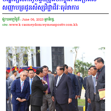
សញ្ញាបត្រជូនសិស្សវិជ្ជាជីវៈតុលាការ
ផ្សាយចេញថ្ងៃទី :
June 06, 2023
អ្នកនិពន្ធ.
www.k-rasmeydomreymeasposttv.com.kh
ដោយ :