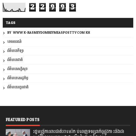
2
2
9
9
3
TAGS
BY: WWW.K-RASMEYDOMREYMEASPOSTTV.COM.KH
ទេសចរណ៍
ព័ត៌មានកីឡា
ព័ត៌មានជាតិ
ព័ត៌មានសន្តិសុខ
ព័ត៌មានសេដ្ឋកិច្ច
ព័ត៌មានអន្តរជាតិ
FEATURED POSTS
រដ្ឋមន្រ្តីការពារជាតិអាមេរិក បំពេញទស្សនកិច្ចផ្លូវកា រនិងជា