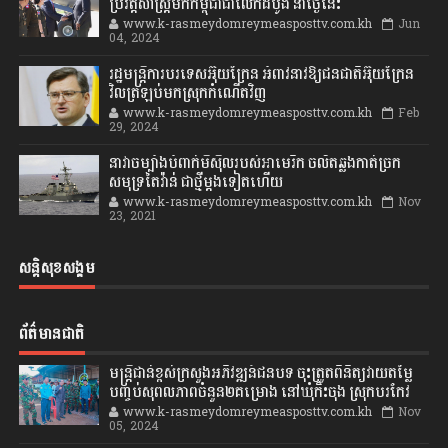
ប្រវត្តិសាស្រ្តមកកម្ពុជាជាលើកដំបូង នាថ្ងៃនេះ
www.k-rasmeydomreymeasposttv.com.kh
Jun
04, 2024
រដ្ឋមន្ត្រីការបរទេសអ៊ុយក្រែន អំពាវនាវឱ្យជនជាតិអ៊ុយក្រែន
វិលត្រឡប់មកស្រុកកំណើតវិញ
www.k-rasmeydomreymeasposttv.com.kh
Feb
29, 2024
នាវាចម្បាំងបំពាក់មីស៊ីលរបស់អាមេរិក ចល័តឆ្លងកាត់ច្រក
សមុទ្រតៃវ៉ាន់ ជាថ្មីម្តងទៀតហើយ
www.k-rasmeydomreymeasposttv.com.kh
Nov
23, 2021
សន្តិសុខសង្គម
ព័ត៌មានជាតិ
មន្ត្រីជាន់ខ្ពស់ក្រសួងអភិវឌ្ឍន៍ជនបទ ចុះត្រួតពិនិត្យវាយតម្លៃ
បញ្ចប់សុពលភាពចំនួន២គម្រោង នៅឃុំកិះចុង ស្រុកបរកែវ
www.k-rasmeydomreymeasposttv.com.kh
Nov
05, 2024