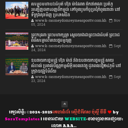
សម្តេចមហាបវរធិបតី ហ៊ុន ម៉ាណែត ដឹកនាំគណៈប្រតិភូ
អញ្ជើញចាកចេញពីកម្ពុជា ទៅចូលរួមកិច្ចប្រជុំកំពូលនានា នៅ
ទីក្រុងគុនមិញ ប្រទេសចិន
www.k-rasmeydomreymeasposttv.com.kh
Nov
05, 2024
ព្រះករុណា ព្រះមហាក្សត្រ ស្តេចយាងជាព្រះរាជាធិបតី ព្រះរាជ
ពិធីសម្ពោធវិមានរដ្ឋធម្មនុញ្ញ
www.k-rasmeydomreymeasposttv.com.kh
Sept
24, 2024
ឧបនាយករដ្ឋមន្ដ្រី ហ៊ុន ម៉ានី និងឧបនាយករដ្ឋមន្ដ្រី សាយ
សំអាល់ ប្រគល់បណ្ណកម្មសិទ្ធិអចលនវត្ថុ ជូនពលរដ្ឋ២៤ភូមិ នៅ
ក្រុងឧដុង្គម៉ែជ័យ
www.k-rasmeydomreymeasposttv.com.kh
Sept
23, 2024
រក្សាសិទ្ធិ: ©2024-2025
គេហទំព័រ រស្មីដំរីមាស ប៉ុស្តិ៍ ធីវី
by
SoraTemplates
| រចនាដោយ
WEBSITE
-ចាងហ្វាងការផ្សាយ:
លោក AAA..