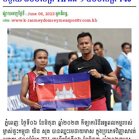
ផ្សាយចេញថ្ងៃទី :
June 06, 2023
អ្នកនិពន្ធ.
www.k-rasmeydomreymeasposttv.com.kh
ដោយ :
ភ្នំពេញ: ថ្ងៃទី០៦ ខែមិថុនា ឆ្នាំ២០២៣ កីឡាការិនីអត្តពលកម្មរបស់
ម្ចាស់ផ្ទះកម្ពុជា យិន សូត បានឈ្នះមេដាយមាស ក្នុងប្រភេទវិញ្ញាសារត់