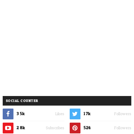
SOCIAL COUNTER
3.5k
1.7k
Likes
Followers
2.8k
524
Subscribes
Followers