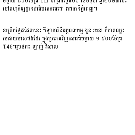
ចម្ងាយ ៨០០ម៉ែត្រ T11 នាព្រឹកថ្ងៃទី០៦ ខែមិថុនា ឆ្នាំ២០២៣នេះ
នៅពហុកីឡដ្ឋានជាតិមរតកតេជោ រាជធានីភ្នំពេញ។
នាព្រឹកថ្ងៃដដែលនេះ កីឡាការិនីអត្តពលកម្ម ងួន រតនា ក៏បានឈ្នះ
មេដាយមាសផងដែរ ក្នុងប្រភេទវិញ្ញាសារត់ចម្ងាយ ១ ៥០០ម៉ែត្រ
T46។រូបថត៖ ឡាញ់ វិសាល