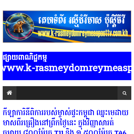
ផ្សាយពាណិជ្ជកម្ម
www.k-rasmeydomreymeasposttv.com.
កីឡាការិនីពិការរបស់ម្ចាស់ផ្ទះកម្ពុជា ឈ្នះមេដាយ
មាសពីរគ្រឿងនៅព្រឹកថ្ងៃនេះ ក្នុងវិញ្ញាសារត់
ចម្ងាយ ៨០០ម៉ែត្រ T11 និង ១ ៥០០ម៉ែត្រ T46