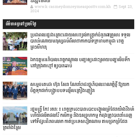
ឧដុង្គម៉ែជ័យ
www.k-rasmeydomreymeasposttv.com.kh
Sept 23,
2024
ព័ត៌មានទូទៅប្រចាំថ្ងៃ
ប្រជាពលរដ្ឋរងគ្រោះដោយសារខ្យល់កន្ត្រាក់ចំនួន៧គ្រួសារ ទទួល
បានអំណោយមនុស្សធម៌ពីសាខាកាកបាទក្រហមកម្ពុជា ខេត្ត
ព្រះសីហនុ
ឯកឧត្តមអភិបាលខេត្តកណ្ដាល បញ្ជាឲ្យដោះស្រាយបញ្ហាលិចទឹក
នៅក្រុងតាខ្មៅ ឲ្យបានឆាប់
សម្តេចតេជោ ហ៊ុន សែន ណែនាំរាជរដ្ឋាភិបាលអាណត្តិថ្មី ឱ្យយក
ចិត្តទុកដាក់បង្ក្រាបបទល្មើសគ្រឿងញៀន
រដ្ឋមន្ត្រី កែវ រតនៈ៖ ខេត្តក្រចេះបានបោះបង្គោលព្រំដែនយ៉ាងរឹងមាំ
ហើយផលិតផលរ៉ែ កសិកម្ម និងឧស្សាហកម្ម កំពុងត្រូវបាននាំចេញ
ទៅទីផ្សារពិភពលោក កាត់ប្រទេសវៀតណាម តាមច្រកព្រំដែន
ត្រពាំងស្រែ