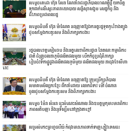
សម្តេចតេជោ ហ៊ុន សែន ណែនាំរាជរដ្ឋាភិបាលអាណត្តិថ្មី យកចិត្ត
ទុកដាក់លើស្ថេរភាពនយោបាយ សន្តិសុខសង្គម សេដ្ឋកិច្ច និង
ជីវភាពប្រជាពលរដ្ឋ
សម្តេចធិបតី ហ៊ុន ម៉ាណែត អនុញ្ញាតឱ្យឯកអគ្គរដ្ឋទូតកូរ៉េខាងត្បូង
ជួបសម្តែងការគួរសម និងពិភាក្សាការងារ
រដ្ឋបាលខេត្តសៀមរាប និងអគ្គលេខាធិការដ្ឋាន នៃគណៈកម្មាធិការ
ជាតិ ជំរុញចលនាភូមិផលិតផលមួយ បើកកិច្ចប្រជុំពិភាក្សា
រៀបចំវទិកាផ្គូផ្គងផលិតផលភូមិមួយ ផលិតផលមួយ នាចុងខែសីហា
នេះ
សម្តេចធិបតី ហ៊ុន ម៉ាណែត អនុញ្ញាតឱ្យ ក្រុមប្រឹក្សាភិបាល
សមាគមសិល្បករខ្មែរ ដឹកនាំដោយ លោកជំទាវ ម៉ៅ ចំណាន
ចូលជួបសម្ដែងការគួរសម និងពិភាក្សាការងារ
សម្តេច ម៉ែន សំអន ចុះសំណេះសំណាល និងឧបត្ថម្ភកុមារមានពិការ
ភាពសតិបញ្ញា និងអូទីស្សឹមនៅក្រុងតាខ្មៅ
សម្រស់កោះព្រហ្មចារីយ៍ កំពុងមានភាពទាក់ទាញភ្ញៀវទេសចរ