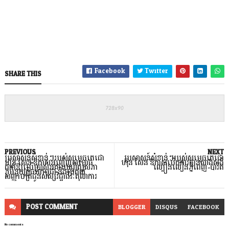
Facebook
Twitter
SHARE THIS
PREVIOUS
NEXT
ប្រសាសន៍សំខាន់ៗរបស់សម្តេចតេជោ
ប្រសាសន៍សំខាន់ៗរបស់សម្តេចតេជោ
ហ៊ុន សែន ឱកាសអញ្ជើញសម្ពោធ
ហ៊ុន សែន ឱកាសបើកការដ្ឋានសាង​សង់
ដាក់ឱ្យប្រើប្រាស់អគារបណ្ឌិត្យសភា
ល្បឿនលឿនភ្នំពេញ-បាវិត
ភូមិន្ទយុត្តិធម៌កម្ពុជា និងប្រគល់
សញ្ញាបត្រជូនសិស្សវិជ្ជាជីវៈតុលាការ
POST
COMMENT
BLOGGER
DISQUS
FACEBOOK
No comments