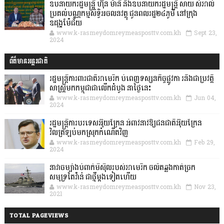
ឧបនាយករដ្ឋមន្ដ្រី ហ៊ុន ម៉ានី និងឧបនាយករដ្ឋមន្ដ្រី សាយ សំអាល់
ប្រគល់បណ្ណកម្មសិទ្ធិអចលនវត្ថុ ជូនពលរដ្ឋ២៤ភូមិ នៅក្រុង
ឧដុង្គម៉ែជ័យ
www.k-rasmeydomreymeasposttv.com.kh
Sept 23,
2024
ព័ត៌មានអន្តរជាតិ
រដ្ឋមន្រ្តីការពារជាតិអាមេរិក បំពេញទស្សនកិច្ចផ្លូវកា រនិងជាប្រវត្តិ
សាស្រ្តមកកម្ពុជាជាលើកដំបូង នាថ្ងៃនេះ
www.k-rasmeydomreymeasposttv.com.kh
Jun 04,
2024
រដ្ឋមន្ត្រីការបរទេសអ៊ុយក្រែន អំពាវនាវឱ្យជនជាតិអ៊ុយក្រែន
វិលត្រឡប់មកស្រុកកំណើតវិញ
www.k-rasmeydomreymeasposttv.com.kh
Feb 29,
2024
នាវាចម្បាំងបំពាក់មីស៊ីលរបស់អាមេរិក ចល័តឆ្លងកាត់ច្រក
សមុទ្រតៃវ៉ាន់ ជាថ្មីម្តងទៀតហើយ
www.k-rasmeydomreymeasposttv.com.kh
Nov 23,
2021
TOTAL PAGEVIEWS