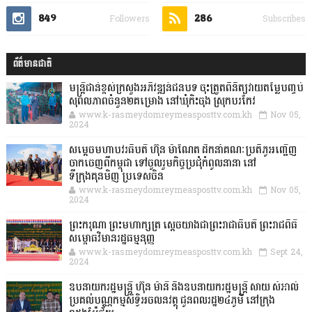
849
286
Followers
Subscribes
ព័ត៌មានជាតិ
មន្ត្រីជាន់ខ្ពស់ក្រសួងអភិវឌ្ឍន៍ជនបទ ចុះត្រួតពិនិត្យវាយតម្លៃបញ្ចប់
សុពលភាពចំនួន២គម្រោង នៅឃុំកិះចុង ស្រុកបរកែវ
www.k-rasmeydomreymeasposttv.com.kh
Nov 05,
2024
សម្តេចមហាបវរធិបតី ហ៊ុន ម៉ាណែត ដឹកនាំគណៈប្រតិភូអញ្ជើញ
ចាកចេញពីកម្ពុជា ទៅចូលរួមកិច្ចប្រជុំកំពូលនានា នៅ
ទីក្រុងគុនមិញ ប្រទេសចិន
www.k-rasmeydomreymeasposttv.com.kh
Nov 05,
2024
ព្រះករុណា ព្រះមហាក្សត្រ ស្តេចយាងជាព្រះរាជាធិបតី ព្រះរាជពិធី
សម្ពោធវិមានរដ្ឋធម្មនុញ្ញ
www.k-rasmeydomreymeasposttv.com.kh
Sept 24,
2024
ឧបនាយករដ្ឋមន្ដ្រី ហ៊ុន ម៉ានី និងឧបនាយករដ្ឋមន្ដ្រី សាយ សំអាល់
ប្រគល់បណ្ណកម្មសិទ្ធិអចលនវត្ថុ ជូនពលរដ្ឋ២៤ភូមិ នៅក្រុង