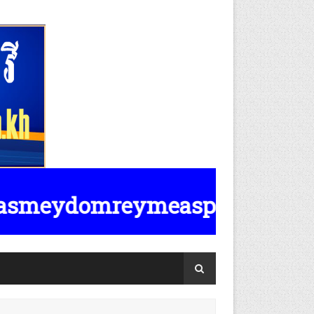
mreymeasposttv.com.kh មានទទួលផ្ស