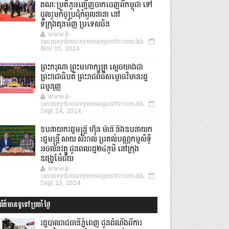
គណៈប្រតិភូអញ្ជើញចាកចេញពីកម្ពុជា ទៅ
ចូលរួមកិច្ចប្រជុំកំពូលនានា នៅ
ទីក្រុងគុនមិញ ប្រទេសចិន
www.k-
rasmeydomreymeasposttv.com.kh
Nov 05, 2024
ព្រះករុណា ព្រះមហាក្សត្រ ស្តេចយាងជា
ព្រះរាជាធិបតី ព្រះរាជពិធីសម្ពោធវិមានរដ្ឋ
ធម្មនុញ្ញ
www.k-
rasmeydomreymeasposttv.com.kh
Sept 24, 2024
ឧបនាយករដ្ឋមន្ដ្រី ហ៊ុន ម៉ានី និងឧបនាយក
រដ្ឋមន្ដ្រី សាយ សំអាល់ ប្រគល់បណ្ណកម្មសិទ្ធិ
អចលនវត្ថុ ជូនពលរដ្ឋ២៤ភូមិ នៅក្រុង
ឧដុង្គម៉ែជ័យ
www.k-
rasmeydomreymeasposttv.com.kh
Sept 23, 2024
ព័ត៌មានទូទៅប្រចាំថ្ងៃ
រដ្ឋបាលរាជធានីភ្នំពេញ ជូនដំណឹងពីការ