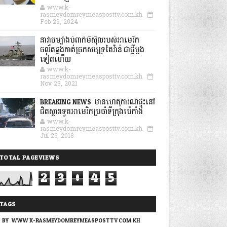
www.k-
rasmeydomreymeasposttv.com.kh
Feb 29, 2024
នាវាចម្បាំងបំពាក់មីស៊ីលរបស់អាមេរិក
ចល័តឆ្លងកាត់ច្រកសមុទ្រតៃវ៉ាន់ ជាថ្មីម្តង
ទៀតហើយ
www.k-
rasmeydomreymeasposttv.com.kh
Nov 23, 2021
BREAKING NEWS: មានហេតុការណ៍ផ្ទុះនៅ
ជិតស្ថានទូតអាមេរិកប្រចាំទីក្រុងប៉េកាំង
www.k-
rasmeydomreymeasposttv.com.kh
Jul 26, 2018
TOTAL PAGEVIEWS
2
3
0
4
5
TAGS
BY: WWW.K-RASMEYDOMREYMEASPOSTTV.COM.KH