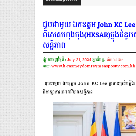
ជួបជាមួយ ឯកឧត្តម John KC Lee ប្
ពិសេសហុងកុង(HKSAR)ក្នុងជំនួបស
សន្តិភាព
ផ្សាយចេញថ្ងៃទី :
July 31, 2024
អ្នកនិពន្ធ.
ព័ត៌មានជាតិ
www.k-rasmeydomreymeasposttv.com.kh
ដោយ :
ជួបជាមួយ ឯកឧត្តម John KC Lee ប្រធានប្រតិបត្តិន
ពិភាក្សាការងារនៅវិមានសន្តិភាព