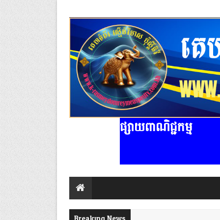
ផ្សាយពាណិជ្ជកម្ម
Breaking News