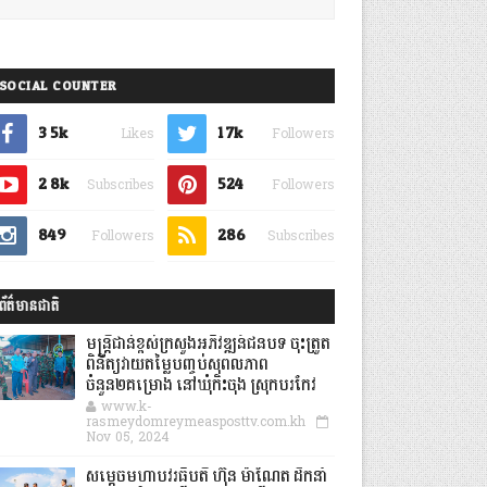
SOCIAL COUNTER
3.5k
1.7k
Likes
Followers
2.8k
524
Subscribes
Followers
849
286
Followers
Subscribes
ព័ត៌មានជាតិ
មន្ត្រីជាន់ខ្ពស់ក្រសួងអភិវឌ្ឍន៍ជនបទ ចុះត្រួត
ពិនិត្យវាយតម្លៃបញ្ចប់សុពលភាព
ចំនួន២គម្រោង នៅឃុំកិះចុង ស្រុកបរកែវ
www.k-
rasmeydomreymeasposttv.com.kh
Nov 05, 2024
សម្តេចមហាបវរធិបតី ហ៊ុន ម៉ាណែត ដឹកនាំ