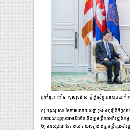
ក្នុងជំនួបនេះក៏បានចូលរួមជាសាក្សី ផ្លាស់ប្តូរអនុស្ស
១) អនុស្សរណៈនៃការយោគយល់គ្នា (MoU)ស្តីពីកិច្ចសហ
សាធារណៈរដ្ឋប្រជាមានិតចិន និងក្រុមប្រឹក្សាអភិវឌ្ឍន៍កម្
២) អនុស្សរណៈនៃការយោគយល់គ្នារវាងក្រុមប្រឹក្សាអភិវឌ