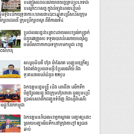
បញ្ចៀសចរាចរណ៍យានយន្តគ្រប់ប្រភេទជា
បណ្តោះអាសន្ន ក្នុងអំឡុងពេលរៀបចំ
្វើមីទ្ទីងបើកយុទ្ធនាការឃោសនាបោះឆ្នោតជ្រើសរើសក្រុម
រឹក្សារាជធានី ក្រុមប្រឹក្សាខណ្ឌ នីតិកាលទី៤
ប្រជាពលរដ្ឋរងគ្រោះដោយសារខ្យល់កន្ត្រាក់
ចំនួន៧គ្រួសារ ទទួលបានអំណោយមនុស្ស
ធម៌ពីសាខាកាកបាទក្រហមកម្ពុជា ខេត្ត
្រះសីហនុ
សម្តេចធិបតី ហ៊ុន ម៉ាណែត ចេញអនុក្រឹត្យ
តែងតាំងប្រធានមន្ទីរប្រៃសណីយ៍ និង
ទូរគមនាគមន៍ចំនួន ២២រូប
ឯកឧត្តមរដ្ឋមន្ត្រី ប៉េង ពោធិ៍នា លើកទឹក
ចិត្តឱ្យពលរដ្ឋ និងក្រុមហ៊ុននានា ចូលរួមប្រើ
ប្រាស់សេវាដឹកជញ្ជូនទំនិញ និងធ្វើដំណើរ
មផ្លូវដែកកម្ពុជា
ឯកឧត្តមអភិបាលខេត្តកណ្ដាល បញ្ជាឲ្យដោះ
ស្រាយបញ្ហាលិចទឹកនៅក្រុងតាខ្មៅ ឲ្យបាន
ឆាប់