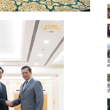
ត
ត
ត