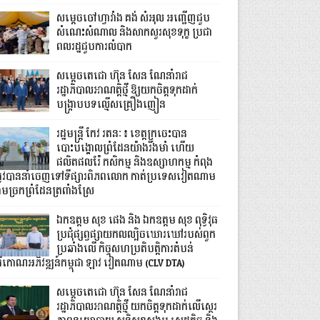
សម្តេចចៅហ្វាវាំង គង់ សំអុល អញ្ជើញជួប
សំណេះសំណាល និងសាកសួរសុខទុក្ខ ប្រជា
ពលរដ្ឋជួបការលំបាក
សម្តេចតេជោ ហ៊ុន សែន ណែនាំរាជ
រដ្ឋាភិបាលអាណត្តិថ្មី ឱ្យយកចិត្តទុកដាក់
បង្ក្រាបបទល្មើសគ្រឿងញៀន
រដ្ឋមន្ត្រី កែវ រតនៈ៖ ខេត្តក្រចេះបាន
បោះបង្គោលព្រំដែនយ៉ាងរឹងមាំ ហើយ
ផលិតផលរ៉ែ កសិកម្ម និងឧស្សាហកម្ម កំពុង
្រូវបាននាំចេញទៅទីផ្សារពិភពលោក កាត់ប្រទេសវៀតណាម
ាមច្រកព្រំដែនត្រពាំងស្រែ
ឯកឧត្តម សុខ ផេង និង ឯកឧត្តម សុខ ពុទ្ធិវុធ
ប្រជុំផ្សព្វផ្សាយកលល្បិចឃោរឃៅរបស់ពួក
ប្រឆាំងលើ កិច្ចសហប្រតិបត្តិការតំបន់
្រីកោណអភិវឌ្ឍន៍កម្ពុជា ឡាវ វៀតណាម (CLV DTA)
សម្តេចតេជោ ហ៊ុន សែន ណែនាំរាជ
រដ្ឋាភិបាលអាណត្តិថ្មី យកចិត្តទុកដាក់លើស្ថេរ