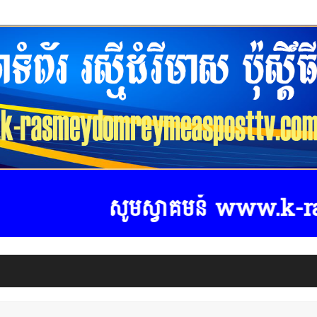
សូមស្វាគមន៍ www.k-rasmeydo