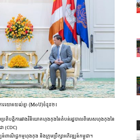
រណៈនៃការយោគយល់គ្នា (MoU)ចំនួន២៖
ប្រតិបត្តិការរវាងវិនិយោគហុងកុងនៃតំបន់រដ្ឋបាលពិសេសហុងកុងនៃ
ពុជា (CDC)
្ឍន៍ពាណិជ្ជកម្មហុងកុង
និងក្រុមប្រឹក្សាអភិវឌ្ឍន៍កម្ពុជា។