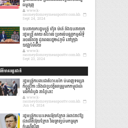
ធម្មនុញ្ញ
www.k-
rasmeydomreymeasposttv.com.kh
Sept 24, 2024
ឧបនាយករដ្ឋមន្ដ្រី ហ៊ុន ម៉ានី និងឧបនាយក
រដ្ឋមន្ដ្រី សាយ សំអាល់ ប្រគល់បណ្ណកម្មសិទ្ធិ
អចលនវត្ថុ ជូនពលរដ្ឋ២៤ភូមិ នៅក្រុង
ឧដុង្គម៉ែជ័យ
www.k-
rasmeydomreymeasposttv.com.kh
Sept 23, 2024
ព័ត៌មានអន្តរជាតិ
រដ្ឋមន្រ្តីការពារជាតិអាមេរិក បំពេញទស្សន
កិច្ចផ្លូវកា រនិងជាប្រវត្តិសាស្រ្តមកកម្ពុជាជា
លើកដំបូង នាថ្ងៃនេះ
www.k-
rasmeydomreymeasposttv.com.kh
Jun 04, 2024
រដ្ឋមន្ត្រីការបរទេសអ៊ុយក្រែន អំពាវនាវឱ្យ
ជនជាតិអ៊ុយក្រែន វិលត្រឡប់មកស្រុក
កំណើតវិញ