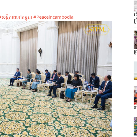
ធ
#សន្តិភាពនៅកម្ពុជា
#Peaceincambodia
ប្
ព
តា