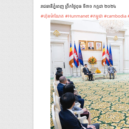
រាជធានីភ្នំពេញ ព្រឹកថ្ងៃពុធ ទី៣១ កក្កដា ២០២៤
#ហ៊ុនម៉ាណែត
#Hunmanet
#កម្ពុជា
#cambodia