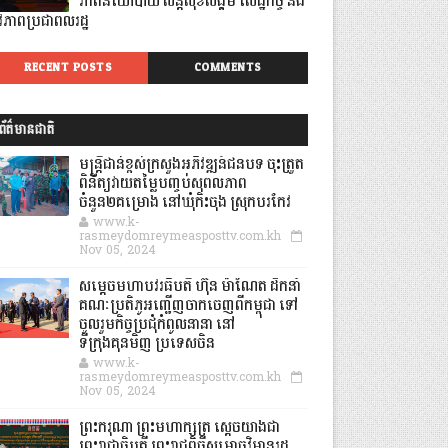
ភាពនយោបាយ សន្តិសុខសង្គម សេដ្ឋកិច្ច និង
ីវភាពប្រជាពលរដ្ឋ
RECENT POSTS
COMMENTS
ព័ត៌មានជាតិ
មន្ត្រីជាន់ខ្ពស់ក្រសួងអភិវឌ្ឍន៍ជនបទ ចុះត្រួត
ពិនិត្យវាយតម្លៃបញ្ចប់សុពលភាព
ចំនួន២គម្រោង នៅឃុំកិះចុង ស្រុកបរកែវ
www.k-
rasmeydomreymeasposttv.com.kh
Nov 05, 2024
សម្តេចមហាបវរធិបតី ហ៊ុន ម៉ាណែត ដឹកនាំ
គណៈប្រតិភូអញ្ជើញចាកចេញពីកម្ពុជា ទៅ
ចូលរួមកិច្ចប្រជុំកំពូលនានា នៅ
ទីក្រុងគុនមិញ ប្រទេសចិន
www.k-
rasmeydomreymeasposttv.com.kh
Nov 05, 2024
ព្រះករុណា ព្រះមហាក្សត្រ ស្តេចយាងជា
ព្រះរាជាធិបតី ព្រះរាជពិធីសម្ពោធវិមានរដ្ឋ