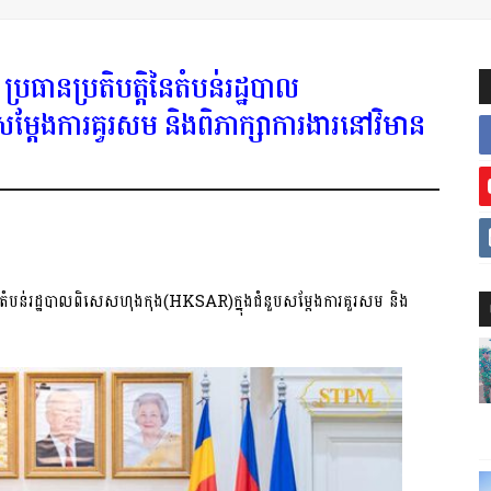
រធានប្រតិបត្តិនៃតំបន់រដ្ឋបាល
ម្ដែងការគួរសម និងពិភាក្សាការងារនៅវិមាន
ៃតំបន់រដ្ឋបាលពិសេសហុងកុង(HKSAR)ក្នុងជំនួបសម្ដែងការគួរសម និង