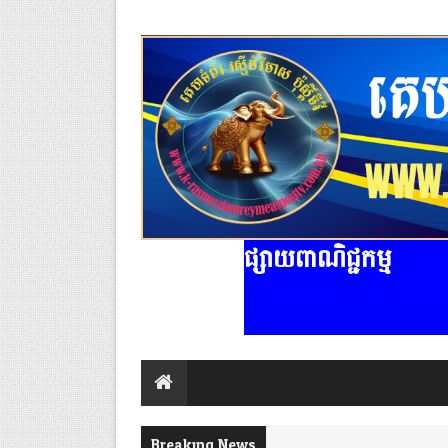
ផ្សាយពាណិជ្ជកម្ម
Breaking News