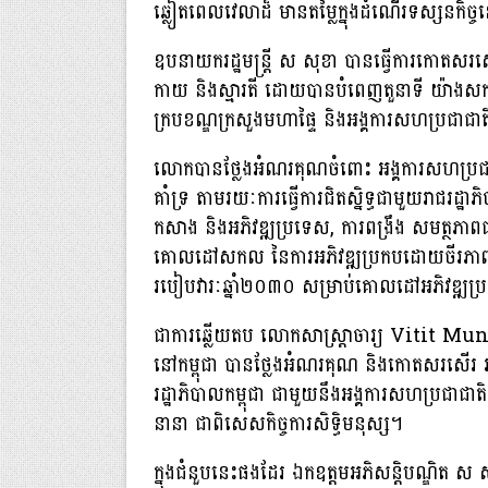
ឆ្លៀតពេលវេលាដ៏ មានតម្លៃក្នុងដំណើរទស្សនកិច្ច
ឧបនាយករដ្ឋមន្ដ្រី ស សុខា បានធ្វើការកោតសរសើ
កាយ និងស្មារតី ដោយបានបំពេញតួនាទី យ៉ាងសកម្ម 
ក្របខណ្ឌក្រសួងមហាផ្ទៃ និងអង្គការសហប្រជាជា
លោកបានថ្លែងអំណរគុណចំពោះ អង្គការសហប្រជាជា
គាំទ្រ តាមរយៈការធ្វើការជិតស្និទ្ធជាមួយរាជរដ្ឋ
កសាង និងអភិវឌ្ឍប្រទេស, ការពង្រឹង សមត្ថភាពជាតិ
គោលដៅសកល នៃការអភិវឌ្ឍប្រកបដោយចីរភាពឲ្យស
របៀបវារៈឆ្នាំ២០៣០ សម្រាប់គោលដៅអភិវឌ្ឍ
ជាការឆ្លើយតប លោកសាស្ត្រាចារ្យ Vitit Munt
នៅកម្ពុជា បានថ្លែងអំណរគុណ និងកោតសរសើរ រា
រដ្ឋាភិបាលកម្ពុជា ជាមួយនឹងអង្គការសហប្រជាជាតិ ព្
នានា ជាពិសេសកិច្ចការសិទ្ធិមនុស្ស។
ក្នុងជំនួបនេះផងដែរ ឯកឧត្តមអភិសន្តិបណ្ឌិត