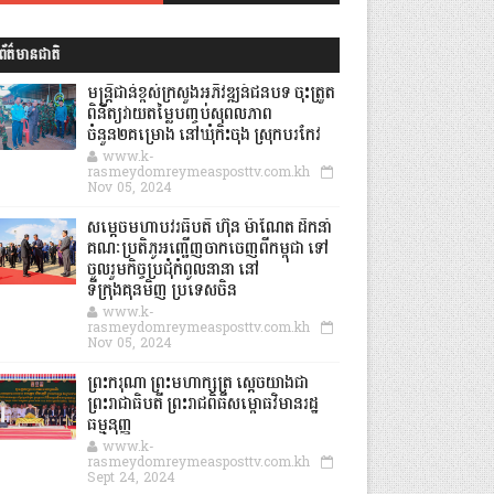
ព័ត៌មានជាតិ
មន្ត្រីជាន់ខ្ពស់ក្រសួងអភិវឌ្ឍន៍ជនបទ ចុះត្រួត
ពិនិត្យវាយតម្លៃបញ្ចប់សុពលភាព
ចំនួន២គម្រោង នៅឃុំកិះចុង ស្រុកបរកែវ
www.k-
rasmeydomreymeasposttv.com.kh
Nov 05, 2024
សម្តេចមហាបវរធិបតី ហ៊ុន ម៉ាណែត ដឹកនាំ
គណៈប្រតិភូអញ្ជើញចាកចេញពីកម្ពុជា ទៅ
ចូលរួមកិច្ចប្រជុំកំពូលនានា នៅ
ទីក្រុងគុនមិញ ប្រទេសចិន
www.k-
rasmeydomreymeasposttv.com.kh
Nov 05, 2024
ព្រះករុណា ព្រះមហាក្សត្រ ស្តេចយាងជា
ព្រះរាជាធិបតី ព្រះរាជពិធីសម្ពោធវិមានរដ្ឋ
ធម្មនុញ្ញ
www.k-
rasmeydomreymeasposttv.com.kh
Sept 24, 2024