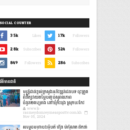
SOCIAL COUNTER
3.5k
1.7k
Likes
Followers
2.8k
524
Subscribes
Followers
849
286
Followers
Subscribes
ព័ត៌មានជាតិ
មន្ត្រីជាន់ខ្ពស់ក្រសួងអភិវឌ្ឍន៍ជនបទ ចុះត្រួត
ពិនិត្យវាយតម្លៃបញ្ចប់សុពលភាព
ចំនួន២គម្រោង នៅឃុំកិះចុង ស្រុកបរកែវ
www.k-
rasmeydomreymeasposttv.com.kh
Nov 05, 2024
សម្តេចមហាបវរធិបតី ហ៊ុន ម៉ាណែត ដឹកនាំ