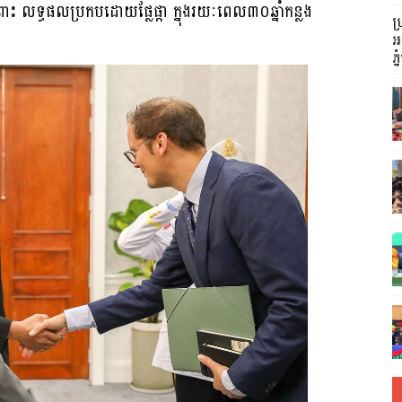
ះ លទ្ធផលប្រកបដោយផ្លែផ្កា ក្នុងរយៈពេល៣០ឆ្នាំកន្លង
ប
អញ
ភ្