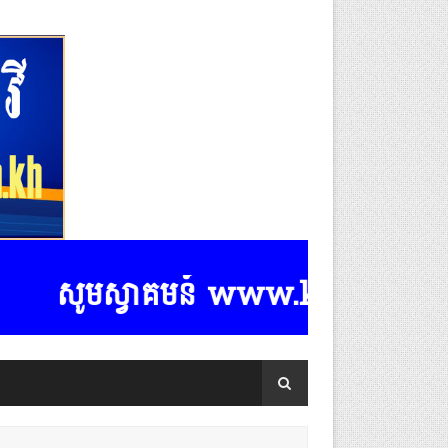
សូមស្វាគមន៍ www.k-rasmeydomreymea