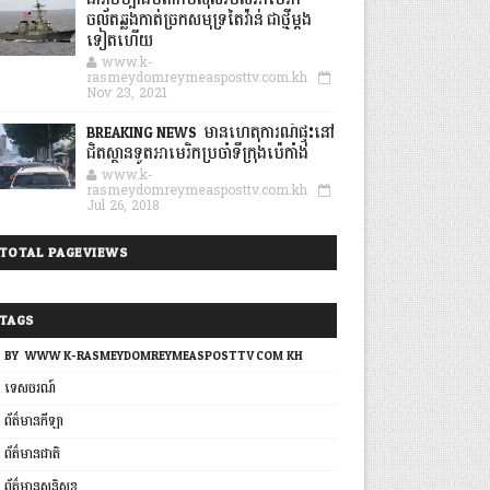
នាវាចម្បាំងបំពាក់មីស៊ីលរបស់អាមេរិក
ចល័តឆ្លងកាត់ច្រកសមុទ្រតៃវ៉ាន់ ជាថ្មីម្តង
ទៀតហើយ
www.k-
rasmeydomreymeasposttv.com.kh
Nov 23, 2021
BREAKING NEWS: មានហេតុការណ៍ផ្ទុះនៅ
ជិតស្ថានទូតអាមេរិកប្រចាំទីក្រុងប៉េកាំង
www.k-
rasmeydomreymeasposttv.com.kh
Jul 26, 2018
TOTAL PAGEVIEWS
TAGS
BY: WWW.K-RASMEYDOMREYMEASPOSTTV.COM.KH
ទេសចរណ៍
ព័ត៌មានកីឡា
ព័ត៌មានជាតិ
ព័ត៌មានសន្តិសុខ