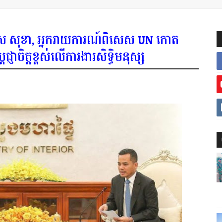
្រី ស សុខា, អ្នករាយការណ៍ពិសេស UN កោត
្ញាចិត្តខ្ពស់លើការងារសិទ្ធិមនុស្ស