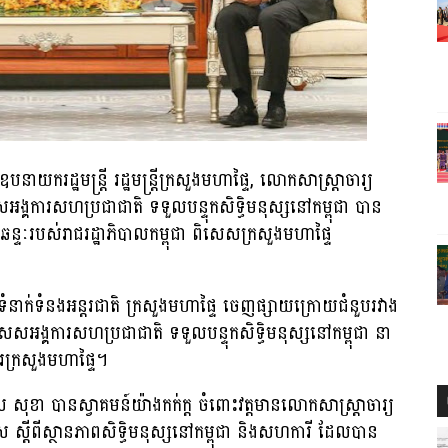
ាយករដ្ឋមន្ដ្រី រដ្ឋមន្ដ្រីក្រសួងមហាផ្ទៃ, លោកសាស្ត្រាចារ្យ
ការសហប្រជាជាតិ ទទួលបន្ទុកសិទ្ធិមនុស្សនៅកម្ពុជា បាន
ងឆន្ទៈរបស់រាជរដ្ឋាភិបាលកម្ពុជា ពិសេសក្រសួងមហាផ្ទៃ
នាក់ទំនងអន្ដរជាតិ ក្រសួងមហាផ្ទៃ ចេញផ្សាយក្រោយជំនួបរវាង
េសអង្គការសហប្រជាជាតិ ទទួលបន្ទុកសិទ្ធិមនុស្សនៅកម្ពុជា នា
ារក្រសួងមហាផ្ទៃ។
 ស សុខា បានស្វាគមន៍យ៉ាងកក់ក្ត ចំពោះវត្តមានលោកសាស្ត្រាចារ្យ
ីពីស្ថានភាពសិទ្ធិមនុស្សនៅកម្ពុជា និងសហការី ដែលបាន