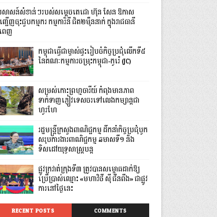
្រសាសន៍សំខាន់ៗរបស់សម្តេចតេជោ ហ៊ុន សែន ឱកាស
្ជើញចុះជួបកម្មករ កម្មការិនី ជិត២ម៉ឺននាក់ ក្នុងរាជធានី
នំពេញ
កម្ពុជាធ្វើជាម្ចាស់ផ្ទះរៀបចំកិច្ចប្រជុំលើកទី៥
នៃគណៈកម្មការចម្រុះកម្ពុជា-កូរ៉េ (JC)
សម្រស់កោះព្រហ្មចារីយ៍ កំពុងមានភាព
ទាក់ទាញភ្ញៀវទេសចរទៅលេងកម្សាន្តជា
ហូរហែ
រដ្ឋមន្ត្រីក្រសួងពាណិជ្ជកម្ម ដឹកនាំកិច្ចប្រជុំបូក
សរុបការងារពាណិជ្ជកម្ម ឆមាសទី១ និង
ទិសដៅយុទ្ធសាស្រ្តបន្ត
ផ្លូវក្រវាត់ក្រុងទី៣ ត្រូវបានសម្ពោធដាក់ឱ្យ
ប្រើប្រាស់ឈ្មោះ «មហាវិថី ស៊ី ជីនពីង» ជាផ្លូវ
ការនៅថ្ងៃនេះ
RECENT POSTS
COMMENTS