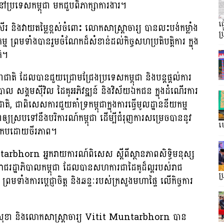
នៅប្រទេសកម្ពុជា មកជួបពិភាក្សាការងារ។
ធ
រ និងវាយតម្លៃខ្ពស់ចំពោះ លោកសាស្ត្រាចារ្យ បានលះបង់កម្លាំង
ប្
ព្រមទាំងបានរួមចំណែកដ៏សំខាន់ដល់កិច្ចសហប្រតិបត្តិការ ក្នុង
តិ។
តិ ដែលបានជួយជ្រោមជ្រែងប្រទេសកម្ពុជា និងបន្តផ្តល់ការ
ាភិបាល សង្គមស៊ីវិល ដៃគូអភិវឌ្ឍន៍ និងវិស័យឯកជន ក្នុងដំណើរការ
, ជាពិសេសការជួយគាំទ្រកម្ពុជាក្នុងការធ្វើមូលដ្ឋាននីយកម្ម
្របទៅនឹងបរិការណ៍កម្ពុជា ដើម្បីជំរុញការសម្រេចបាននូវ
ហ្
ប្រកបដោយចីរភាព។
arbhorn អ្នករាយការណ៍ពិសេស ស្តីពីស្ថានភាពសិទ្ធិមនុស្ស
ជរដ្ឋាភិបាលកម្ពុជា ដែលបានសហការជាដៃគូដ៏ល្អរបស់រាជ
ប
រមទាំងការប្ដេជ្ញាចិត្ត និងឆន្ទៈរបស់ក្រសួងមហាផ្ទៃ លើកិច្ចការ
 ស សុខា និងលោកសាស្ត្រាចារ្យ Vitit Muntarbhorn បាន