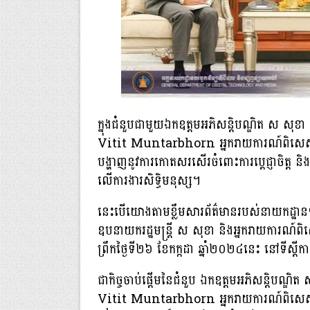
ក្នុងជំនួបជាមួយឯកឧត្តមអភិសន្ដិបណ្ឌិត ស សុខា ឧបន
Vitit Muntarbhorn អ្នករាយការណ៍ពិសេសអង្គ
បង្ហាញនូវការកោតសរសើរចំពោះការប្ដេជ្ញាចិត្ត និ
លើការងារសិទ្ធិមនុស្ស។
នេះបើយោងតាមខ្លឹមសារព័ត៌មានរបស់នាយកដ្ឋានទំ
ឧបនាយករដ្ឋមន្ដ្រី ស សុខា និងអ្នករាយការណ៍ពិស
ព្រឹកថ្ងៃទី២៦ ខែកក្កដា ឆ្នាំ២០២៤នេះ នៅទីស្ដីក
ជាកិច្ចចាប់ផ្ដើមនៃជំនួប ឯកឧត្តមអភិសន្ដិបណ្ឌិត
Vitit Muntarbhorn អ្នករាយការណ៍ពិសេស ស្ត