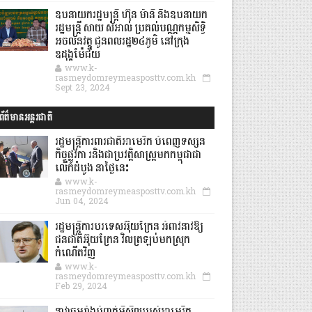
ឧបនាយករដ្ឋមន្ដ្រី ហ៊ុន ម៉ានី និងឧបនាយក
រដ្ឋមន្ដ្រី សាយ សំអាល់ ប្រគល់បណ្ណកម្មសិទ្ធិ
អចលនវត្ថុ ជូនពលរដ្ឋ២៤ភូមិ នៅក្រុង
ឧដុង្គម៉ែជ័យ
www.k-
rasmeydomreymeasposttv.com.kh
Sept 23, 2024
ព័ត៌មានអន្តរជាតិ
រដ្ឋមន្រ្តីការពារជាតិអាមេរិក បំពេញទស្សន
កិច្ចផ្លូវកា រនិងជាប្រវត្តិសាស្រ្តមកកម្ពុជាជា
លើកដំបូង នាថ្ងៃនេះ
www.k-
rasmeydomreymeasposttv.com.kh
Jun 04, 2024
រដ្ឋមន្ត្រីការបរទេសអ៊ុយក្រែន អំពាវនាវឱ្យ
ជនជាតិអ៊ុយក្រែន វិលត្រឡប់មកស្រុក
កំណើតវិញ
www.k-
rasmeydomreymeasposttv.com.kh
Feb 29, 2024