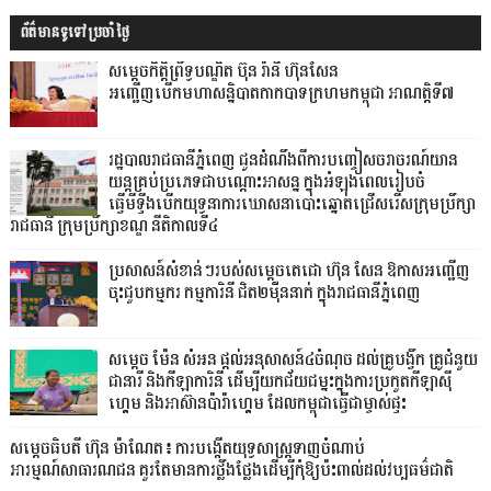
ព័ត៌មានទូទៅប្រចាំថ្ងៃ
សម្ដេចកិត្ដិព្រឹទ្ធបណ្ឌិត ប៊ុន រ៉ានី ហ៊ុនសែន
អញ្ជើញបើកមហាសន្និបាតកាកបាទក្រហមកម្ពុជា អាណត្ដិទី៧
រដ្ឋបាលរាជធានីភ្នំពេញ ជូនដំណឹងពីការបញ្ចៀសចរាចរណ៍យាន
យន្តគ្រប់ប្រភេទជាបណ្តោះអាសន្ន ក្នុងអំឡុងពេលរៀបចំ
ធ្វើមីទ្ទីងបើកយុទ្ធនាការឃោសនាបោះឆ្នោតជ្រើសរើសក្រុមប្រឹក្សា
រាជធានី ក្រុមប្រឹក្សាខណ្ឌ នីតិកាលទី៤
ប្រសាសន៍សំខាន់ៗរបស់សម្តេចតេជោ ហ៊ុន សែន ឱកាសអញ្ជើញ
ចុះជួបកម្មករ កម្មការិនី ជិត២ម៉ឺននាក់ ក្នុងរាជធានីភ្នំពេញ
សម្តេច ម៉ែន សំអន ផ្តល់អនុសាសន៍៤ចំណុច ដល់គ្រូបង្វឹក គ្រូជំនួយ
ជានារី និងកីឡាការិនី ដើម្បីយកជ័យជម្នះក្នុងការប្រកួតកីឡាស៊ី
ហ្គេម និងអាស៊ានប៉ារ៉ាហ្គេម ដែលកម្ពុជាធ្វើជាម្ចាស់ផ្ទះ
សម្តេចធិបតី ហ៊ុន ម៉ាណែត៖ ការបង្កើតយុទ្ធសាស្ត្រទាញចំណាប់
អារម្មណ៍សាធារណជន គួរតែមានការថ្លឹងថ្លែងដើម្បីកុំឱ្យប៉ះពាល់ដល់វប្បធម៌ជាតិ