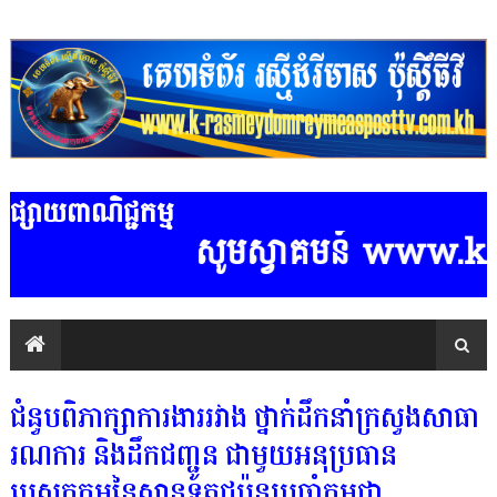
ផ្សាយពាណិជ្ជកម្ម
សូមស្វាគមន៍ www.k-ras
ជំនួបពិភាក្សាការងាររវាង ថ្នាក់ដឹកនាំក្រសួងសាធា
រណការ និងដឹកជញ្ជូន ជាមួយអនុប្រធាន
បេសកកម្មនៃស្ថានទូតជប៉ុនប្រចាំកម្ពុជា