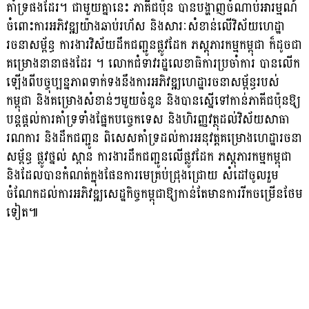
គាំទ្រផងដែរ។ ជាមួយគ្នានេះ ភាគីជប៉ុន បានបង្ហាញចំណាប់អារម្មណ៍
ចំពោះការអភិវឌ្ឍយ៉ាងឆាប់រហ័ស និងសារៈសំខាន់លើវិស័យហេដ្ឋា
រចនាសម្ព័ន្ធ ការងារវិស័យដឹកជញ្ជូនផ្លូវដែក ភស្តុភារកម្មកម្ពុជា ក៏ដូចជា
គម្រោងនានាផងដែរ ។ លោកជំទាវរដ្ឋលេខាធិការប្រចាំការ បានលើក
ឡើងពីបច្ចុប្បន្នភាពទាក់ទងនឹងការអភិវឌ្ឍហេដ្ឋារចនាសម្ព័ន្ធរបស់
កម្ពុជា និងគម្រោងសំខាន់ៗមួយចំនួន និងបានស្នើទៅកាន់ភាគីជប៉ុនឱ្យ
បន្តផ្តល់ការគាំទ្រទាំងផ្នែកបច្ចេកទេស និងហិរញ្ញវត្ថុដល់វិស័យសាធា
រណការ និងដឹកជញ្ជូន ពិសេសគាំទ្រដល់ការអនុវត្តគម្រោងហេដ្ឋារចនា
សម្ព័ន្ធ ផ្លូវថ្នល់ ស្ពាន ការងារដឹកជញ្ជូនលើផ្លូវដែក ភស្តុភារកម្មកម្ពុជា
និងដែលបានកំណត់ក្នុងផែនការមេគ្រប់ជ្រុងជ្រោយ សំដៅចូលរួម
ចំណែកដល់ការអភិវឌ្ឍសេដ្ឋកិច្ចកម្ពុជាឱ្យកាន់តែមានការរីកចម្រើនថែម
ទៀត៕