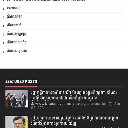
ទេសចរណ៍
ព័ត៌មានកីឡា
ព័ត៌មានជាតិ
ព័ត៌មានសន្តិសុខ
ព័ត៌មានសេដ្ឋកិច្ច
ព័ត៌មានអន្តរជាតិ
FEATURED POSTS
រដ្ឋមន្រ្តីការពារជាតិអាមេរិក បំពេញទស្សនកិច្ចផ្លូវកា រនិងជា
ប្រវត្តិសាស្រ្តមកកម្ពុជាជាលើកដំបូង នាថ្ងៃនេះ
www.k-rasmeydomreymeasposttv.com.kh
Jun
04, 2024
រដ្ឋមន្ត្រីការបរទេសអ៊ុយក្រែន អំពាវនាវឱ្យជនជាតិអ៊ុយក្រែន
វិលត្រឡប់មកស្រុកកំណើតវិញ