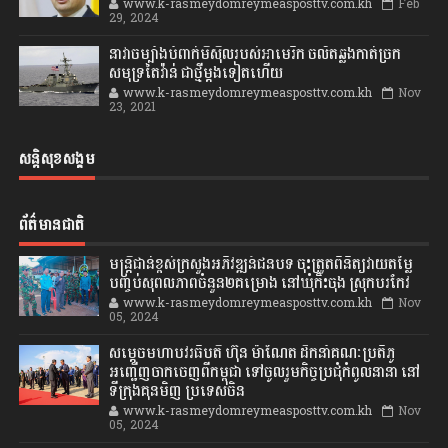
www.k-rasmeydomreymeasposttv.com.kh
Feb
29, 2024
នាវាចម្បាំងបំពាក់មីស៊ីលរបស់អាមេរិក ចល័តឆ្លងកាត់ច្រក
សមុទ្រតៃវ៉ាន់ ជាថ្មីម្តងទៀតហើយ
www.k-rasmeydomreymeasposttv.com.kh
Nov
23, 2021
សន្តិសុខសង្គម
ព័ត៌មានជាតិ
មន្ត្រីជាន់ខ្ពស់ក្រសួងអភិវឌ្ឍន៍ជនបទ ចុះត្រួតពិនិត្យវាយតម្លៃ
បញ្ចប់សុពលភាពចំនួន២គម្រោង នៅឃុំកិះចុង ស្រុកបរកែវ
www.k-rasmeydomreymeasposttv.com.kh
Nov
05, 2024
សម្តេចមហាបវរធិបតី ហ៊ុន ម៉ាណែត ដឹកនាំគណៈប្រតិភូ
អញ្ជើញចាកចេញពីកម្ពុជា ទៅចូលរួមកិច្ចប្រជុំកំពូលនានា នៅ
ទីក្រុងគុនមិញ ប្រទេសចិន
www.k-rasmeydomreymeasposttv.com.kh
Nov
05, 2024