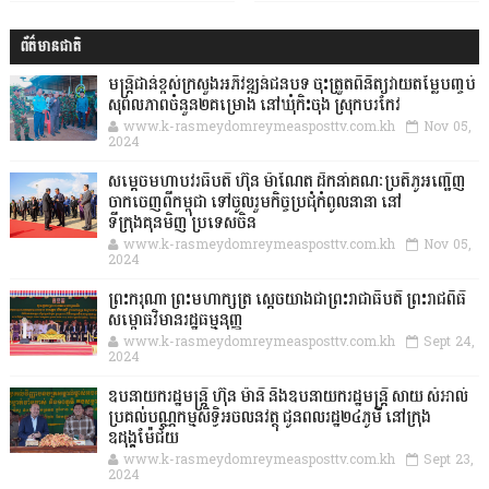
ព័ត៌មានជាតិ
មន្ត្រីជាន់ខ្ពស់ក្រសួងអភិវឌ្ឍន៍ជនបទ ចុះត្រួតពិនិត្យវាយតម្លៃបញ្ចប់
សុពលភាពចំនួន២គម្រោង នៅឃុំកិះចុង ស្រុកបរកែវ
www.k-rasmeydomreymeasposttv.com.kh
Nov 05,
2024
សម្តេចមហាបវរធិបតី ហ៊ុន ម៉ាណែត ដឹកនាំគណៈប្រតិភូអញ្ជើញ
ចាកចេញពីកម្ពុជា ទៅចូលរួមកិច្ចប្រជុំកំពូលនានា នៅ
ទីក្រុងគុនមិញ ប្រទេសចិន
www.k-rasmeydomreymeasposttv.com.kh
Nov 05,
2024
ព្រះករុណា ព្រះមហាក្សត្រ ស្តេចយាងជាព្រះរាជាធិបតី ព្រះរាជពិធី
សម្ពោធវិមានរដ្ឋធម្មនុញ្ញ
www.k-rasmeydomreymeasposttv.com.kh
Sept 24,
2024
ឧបនាយករដ្ឋមន្ដ្រី ហ៊ុន ម៉ានី និងឧបនាយករដ្ឋមន្ដ្រី សាយ សំអាល់
ប្រគល់បណ្ណកម្មសិទ្ធិអចលនវត្ថុ ជូនពលរដ្ឋ២៤ភូមិ នៅក្រុង
ឧដុង្គម៉ែជ័យ
www.k-rasmeydomreymeasposttv.com.kh
Sept 23,
2024