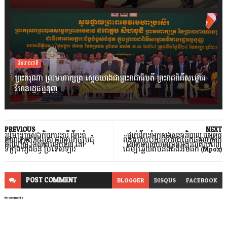
ព័ត៌មានជាតិ
ព្រះករុណា ព្រះមហាក្សត្រ ស្តេចយាងជាព្រះរាជាធិបតី ព្រះរាជពិធីសម្ពោធ
វិមានរដ្ឋធម្មនុញ្ញ
PREVIOUS
NEXT
រដ្ឋមន្ដ្រីក្រសួងកិច្ចការនារី ដឹកនាំ
ថ្នាក់ដឹកនាំក្រសួងសុខាភិបាល ចុះត្រួត
គណៈប្រតិភូកម្ពុជា ចូលរួមកិច្ចប្រជុំ
ពិនិត្យការរៀបចំទីតាំងផ្នែកចត្តាឡីស័ក
កំពូលស្រ្តី អាស៊ានលើកទី៣ នៅ
នៅអាកាសយានដ្ឋានអន្តរជាតិភ្នំពេញ
ទីក្រុងវៀងចន្ទ ប្រទេសឡាវ
ដើម្បីឆ្លើយតបនឹងជំងឺអឹមផក (Mpox)
POST
COMMENT
BLOGGER
DISQUS
FACEBOOK
No comments