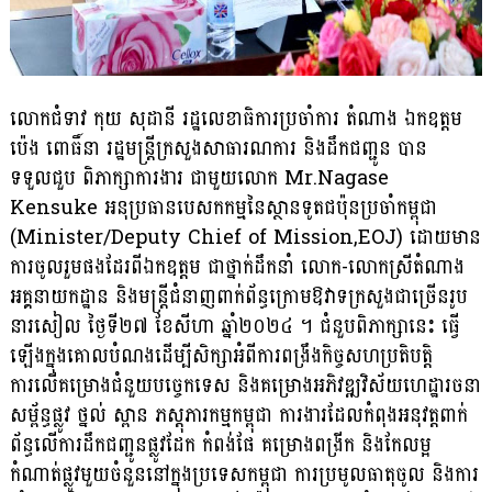
លោកជំទាវ កុយ សុដានី រដ្ឋលេខាធិការប្រចាំការ តំណាង ឯកឧត្តម
ប៉េង ពោធិ៍នា រដ្ឋមន្ត្រីក្រសួងសាធារណការ និងដឹកជញ្ជូន បាន
ទទួលជួប ពិភាក្សាការងារ ជាមួយលោក Mr.Nagase
Kensuke អនុប្រធានបេសកកម្មនៃស្ថានទូតជប៉ុនប្រចាំកម្ពុជា
(Minister/Deputy Chief of Mission,EOJ) ដោយមាន
ការចូលរួមផងដែរពីឯកឧត្តម ជាថ្នាក់ដឹកនាំ លោក-លោកស្រីតំណាង
អគ្គនាយកដ្ឋាន និងមន្ត្រីជំនាញពាក់ព័ន្ធក្រោមឱវាទក្រសួងជាច្រើនរូប
នារសៀល ថ្ងៃទី២៧ ខែសីហា ឆ្នាំ២០២៤ ។ ជំនួបពិភាក្សានេះ ធ្វើ
ឡើងក្នុងគោលបំណងដើម្បីសិក្សាអំពីការពង្រឹងកិច្ចសហប្រតិបត្តិ
ការលើគម្រោងជំនួយបច្ចេកទេស និងគម្រោងអភិវឌ្ឍវិស័យហេដ្ឋារចនា
សម្ព័ន្ធផ្លូវ ថ្នល់ ស្ពាន ភស្តុភារកម្មកម្ពុជា ការងារដែលកំពុងអនុវត្តពាក់
ព័ន្ធលើការដឹកជញ្ជូនផ្លូវដែក កំពង់ផែ គម្រោងពង្រីក និងកែលម្អ
កំណាត់ផ្លូវមួយចំនួននៅក្នុងប្រទេសកម្ពុជា ការប្រមូលធាតុចូល និងការ