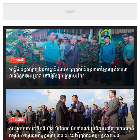
ព័ត៌មានជាតិ
មន្ត្រីជាន់ខ្ពស់ក្រសួងអភិវឌ្ឍន៍ជនបទ ចុះត្រួតពិនិត្យវាយតម្លៃបញ្ចប់សុពល
ភាពចំនួន២គម្រោង នៅឃុំកិះចុង ស្រុកបរកែវ
ព័ត៌មានជាតិ
សម្តេចមហាបវរធិបតី ហ៊ុន ម៉ាណែត ដឹកនាំគណៈប្រតិភូអញ្ជើញចាកចេញពី
កម្ពុជា ទៅចូលរួមកិច្ចប្រជុំកំពូលនានា នៅទីក្រុងគុនមិញ ប្រទេសចិន