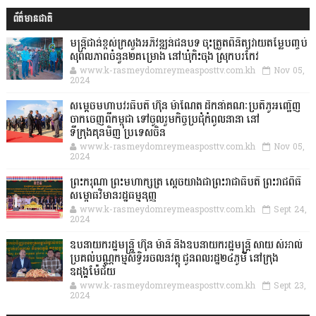
ព័ត៌មានជាតិ
មន្ត្រីជាន់ខ្ពស់ក្រសួងអភិវឌ្ឍន៍ជនបទ ចុះត្រួតពិនិត្យវាយតម្លៃបញ្ចប់
សុពលភាពចំនួន២គម្រោង នៅឃុំកិះចុង ស្រុកបរកែវ
www.k-rasmeydomreymeasposttv.com.kh
Nov 05,
2024
សម្តេចមហាបវរធិបតី ហ៊ុន ម៉ាណែត ដឹកនាំគណៈប្រតិភូអញ្ជើញ
ចាកចេញពីកម្ពុជា ទៅចូលរួមកិច្ចប្រជុំកំពូលនានា នៅ
ទីក្រុងគុនមិញ ប្រទេសចិន
www.k-rasmeydomreymeasposttv.com.kh
Nov 05,
2024
ព្រះករុណា ព្រះមហាក្សត្រ ស្តេចយាងជាព្រះរាជាធិបតី ព្រះរាជពិធី
សម្ពោធវិមានរដ្ឋធម្មនុញ្ញ
www.k-rasmeydomreymeasposttv.com.kh
Sept 24,
2024
ឧបនាយករដ្ឋមន្ដ្រី ហ៊ុន ម៉ានី និងឧបនាយករដ្ឋមន្ដ្រី សាយ សំអាល់
ប្រគល់បណ្ណកម្មសិទ្ធិអចលនវត្ថុ ជូនពលរដ្ឋ២៤ភូមិ នៅក្រុង
ឧដុង្គម៉ែជ័យ
www.k-rasmeydomreymeasposttv.com.kh
Sept 23,
2024