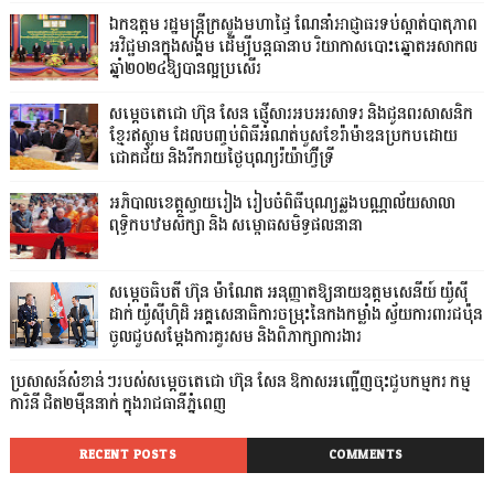
ឯកឧត្តម រដ្ឋមន្ត្រីក្រសួងមហាផ្ទៃ ណែនាំអាជ្ញាធរទប់ស្កាត់បាតុភាព
អវិជ្ជមានក្នុងសង្គម ដើម្បីបន្តធានាប រិយាកាសបោះឆ្នោតអសាកល
ឆ្នាំ២០២៤ឱ្យបានល្អប្រសើរ
សម្ដេចតេជោ ហ៊ុន សែន ផ្ញើសារអបអរសាទរ និងជូនពរសាសនិក
ខ្មែរឥស្លាម ដែលបញ្ចប់ពិធីអំណត់បួសខែរ៉ាម៉ាឌនប្រកបដោយ
ជោគជ័យ និងរីករាយថ្ងៃបុណ្យរ៉យ៉ាហ៊្វីទ្រី
អភិបាលខេត្តស្វាយរៀង រៀបចំពិធីបុណ្យឆ្លងបណ្ណាល័យសាលា
ពុទ្ធិកបឋមសិក្សា និង សម្ពោធសមិទ្ធផលនានា
សម្តេចធិបតី ហ៊ុន ម៉ាណែត អនុញ្ញាតឱ្យនាយឧត្តមសេនីយ៍ យ៉ូស៊ី
ដាក់ យ៉ូស៊ីហ៊ិដិ អគ្គសេនាធិការចម្រុះនៃកងកម្លាំង ស្វ័យការពារជប៉ុន
ចូលជួបសម្តែងការគួរសម និងពិភាក្សាការងារ
ប្រសាសន៍សំខាន់ៗរបស់សម្តេចតេជោ ហ៊ុន សែន ឱកាសអញ្ជើញចុះជួបកម្មករ កម្ម
ការិនី ជិត២ម៉ឺននាក់ ក្នុងរាជធានីភ្នំពេញ
RECENT POSTS
COMMENTS