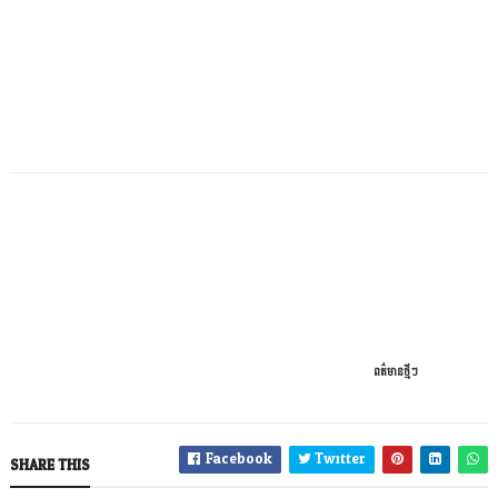
C
A
T
E
G
ពត៌មានថ្មីៗ
O
R
I
Facebook
Twitter
SHARE THIS
E
S