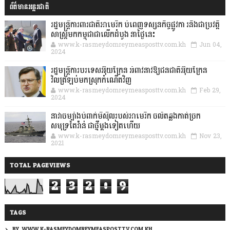
ព័ត៌មានអន្តរជាតិ
រដ្ឋមន្រ្តីការពារជាតិអាមេរិក បំពេញទស្សនកិច្ចផ្លូវកា រនិងជាប្រវត្តិ
សាស្រ្តមកកម្ពុជាជាលើកដំបូង នាថ្ងៃនេះ
www.k-rasmeydomreymeasposttv.com.kh
Jun 04,
2024
រដ្ឋមន្ត្រីការបរទេសអ៊ុយក្រែន អំពាវនាវឱ្យជនជាតិអ៊ុយក្រែន
វិលត្រឡប់មកស្រុកកំណើតវិញ
www.k-rasmeydomreymeasposttv.com.kh
Feb 29,
2024
នាវាចម្បាំងបំពាក់មីស៊ីលរបស់អាមេរិក ចល័តឆ្លងកាត់ច្រក
សមុទ្រតៃវ៉ាន់ ជាថ្មីម្តងទៀតហើយ
www.k-rasmeydomreymeasposttv.com.kh
Nov 23,
2021
TOTAL PAGEVIEWS
2
3
2
0
9
TAGS
BY: WWW.K-RASMEYDOMREYMEASPOSTTV.COM.KH