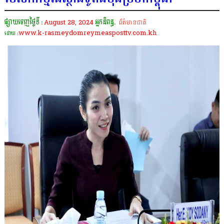
ផ្សាយចេញថ្ងៃទី :
August 28, 2024
អ្នកនិពន្ធ.
ព័ត៌មានជាតិ
www.k-rasmeydomreymeasposttv.com.kh
ដោយ :