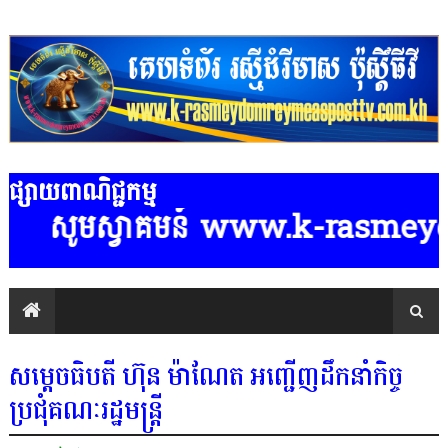
ផ្សាយពាណិជ្ជកម្ម
្វាគមន៍ www.k-rasmeydomreymeaspo
សម្តេចធិបតី ហ៊ុន ម៉ាណែត អញ្ជើញដឹកនាំកិច្ច
ប្រជុំគណៈរដ្ឋមន្ត្រី