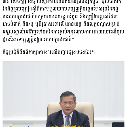
៣៖ សេចក្តីព្រាងច្បាប់ស្តីពីការអនុម័តយល់ព្រមឱ្យកម្ពុជា ចូលជាភាគី
នៃកិច្ចព្រមព្រៀងស្តីពីការទទួលយកបទប្បញ្ញត្តិបច្ចេកទេសរួមនៃអង្គ
ការសហប្រជាជាតិសម្រាប់យានយន្ត បរិក្ខារ និងគ្រឿងបន្លាស់ដែល
អាចបំពាក់ និង/ឬ ប្រើប្រាស់ទៅលើយានយន្ត និងលក្ខខណ្ឌសម្រាប់
ទទួលស្គាល់ទៅវិញទៅមកនៃការផ្តល់អនុលោមភាពដោយឈរលើមូល
ដ្ឋាននៃបទប្បញ្ញត្តិអង្គការសហប្រជាជាតិ។
កិច្ចប្រជុំក៏នឹងពិភាក្សាការងារលើបញ្ហាផ្សេងៗផងដែរ៕