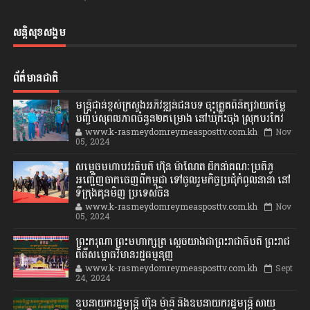
សន្តិសុខសង្គម
ព័ត៌មានជាតិ
មន្ត្រីជាន់ខ្ពស់ក្រសួងអភិវឌ្ឍន៍ជនបទ ចុះត្រួតពិនិត្យវាយតម្លៃ
បញ្ចប់សុពលភាពចំនួន២គម្រោង នៅឃុំកិះចុង ស្រុកបរកែវ
www.k-rasmeydomreymeasposttv.com.kh
Nov
05, 2024
សម្តេចមហាបវរធិបតី ហ៊ុន ម៉ាណែត ដឹកនាំគណៈប្រតិភូ
អញ្ជើញចាកចេញពីកម្ពុជា ទៅចូលរួមកិច្ចប្រជុំកំពូលនានា នៅ
ទីក្រុងគុនមិញ ប្រទេសចិន
www.k-rasmeydomreymeasposttv.com.kh
Nov
05, 2024
ព្រះករុណា ព្រះមហាក្សត្រ ស្តេចយាងជាព្រះរាជាធិបតី ព្រះរាជ
ពិធីសម្ពោធវិមានរដ្ឋធម្មនុញ្ញ
www.k-rasmeydomreymeasposttv.com.kh
Sept
24, 2024
ឧបនាយករដ្ឋមន្ដ្រី ហ៊ុន ម៉ានី និងឧបនាយករដ្ឋមន្ដ្រី សាយ