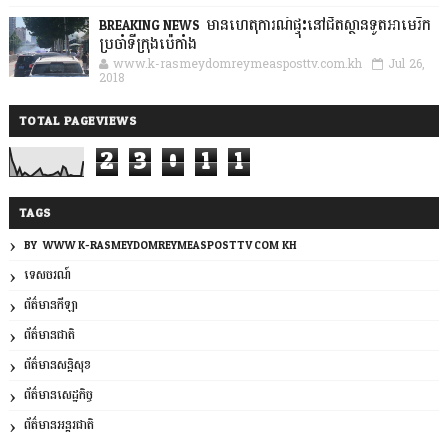
BREAKING NEWS: មានហេតុការណ៍ផ្ទុះនៅជិតស្ថានទូតអាមេរិក
ប្រចាំទីក្រុងប៉េកាំង
www.k-rasmeydomreymeasposttv.com.kh
Jul 26,
2018
TOTAL PAGEVIEWS
2
3
0
1
1
TAGS
BY: WWW.K-RASMEYDOMREYMEASPOSTTV.COM.KH
ទេសចរណ៍
ព័ត៌មានកីឡា
ព័ត៌មានជាតិ
ព័ត៌មានសន្តិសុខ
ព័ត៌មានសេដ្ឋកិច្ច
ព័ត៌មានអន្តរជាតិ