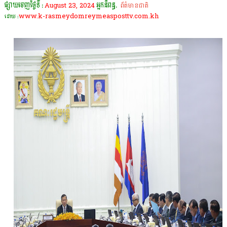
ផ្សាយចេញថ្ងៃទី :
August 23, 2024
អ្នកនិពន្ធ.
ព័ត៌មានជាតិ
www.k-rasmeydomreymeasposttv.com.kh
ដោយ :