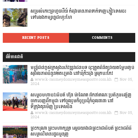
សម្រស់កោះព្រហ្មចារីយ៍ កំពុងមានភាពទាក់ទាញភ្ញៀវទេសចរ
ទៅលេងកម្សាន្តជាហូរហែ
RECENT POSTS
COMMENTS
ព័ត៌មានជាតិ
មន្ត្រីជាន់ខ្ពស់ក្រសួងអភិវឌ្ឍន៍ជនបទ ចុះត្រួតពិនិត្យវាយតម្លៃបញ្ចប់
សុពលភាពចំនួន២គម្រោង នៅឃុំកិះចុង ស្រុកបរកែវ
www.k-rasmeydomreymeasposttv.com.kh
Nov 05,
2024
សម្តេចមហាបវរធិបតី ហ៊ុន ម៉ាណែត ដឹកនាំគណៈប្រតិភូអញ្ជើញ
ចាកចេញពីកម្ពុជា ទៅចូលរួមកិច្ចប្រជុំកំពូលនានា នៅ
ទីក្រុងគុនមិញ ប្រទេសចិន
www.k-rasmeydomreymeasposttv.com.kh
Nov 05,
2024
ព្រះករុណា ព្រះមហាក្សត្រ ស្តេចយាងជាព្រះរាជាធិបតី ព្រះរាជពិធី
សម្ពោធវិមានរដ្ឋធម្មនុញ្ញ