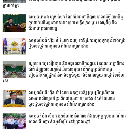
ត្រពាំងស្រែ
សម្តេចតេជោ ហ៊ុន សែន ណែនាំរាជរដ្ឋាភិបាលអាណត្តិថ្មី យកចិត្ត
ទុកដាក់លើស្ថេរភាពនយោបាយ សន្តិសុខសង្គម សេដ្ឋកិច្ច និង
ជីវភាពប្រជាពលរដ្ឋ
សម្តេចធិបតី ហ៊ុន ម៉ាណែត អនុញ្ញាតឱ្យឯកអគ្គរដ្ឋទូតកូរ៉េខាងត្បូង
ជួបសម្តែងការគួរសម និងពិភាក្សាការងារ
រដ្ឋបាលខេត្តសៀមរាប និងអគ្គលេខាធិការដ្ឋាន នៃគណៈកម្មាធិការ
ជាតិ ជំរុញចលនាភូមិផលិតផលមួយ បើកកិច្ចប្រជុំពិភាក្សា
រៀបចំវទិកាផ្គូផ្គងផលិតផលភូមិមួយ ផលិតផលមួយ នាចុងខែសីហា
នេះ
សម្តេចធិបតី ហ៊ុន ម៉ាណែត អនុញ្ញាតឱ្យ ក្រុមប្រឹក្សាភិបាល
សមាគមសិល្បករខ្មែរ ដឹកនាំដោយ លោកជំទាវ ម៉ៅ ចំណាន
ចូលជួបសម្ដែងការគួរសម និងពិភាក្សាការងារ
សម្តេច ម៉ែន សំអន ចុះសំណេះសំណាល និងឧបត្ថម្ភកុមារមានពិការ
ភាពសតិបញ្ញា និងអូទីស្សឹមនៅក្រុងតាខ្មៅ