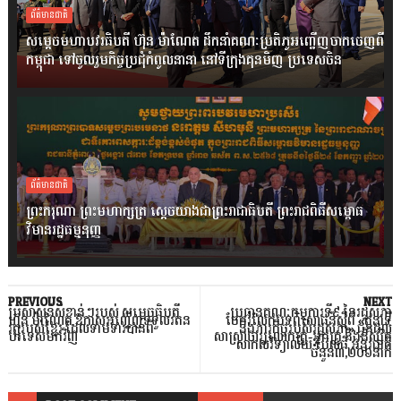
ព័ត៌មានជាតិ
សម្តេចមហាបវរធិបតី ហ៊ុន ម៉ាណែត ដឹកនាំគណៈប្រតិភូអញ្ជើញចាកចេញពី
កម្ពុជា ទៅចូលរួមកិច្ចប្រជុំកំពូលនានា នៅទីក្រុងគុនមិញ ប្រទេសចិន
ព័ត៌មានជាតិ
ព្រះករុណា ព្រះមហាក្សត្រ ស្តេចយាងជាព្រះរាជាធិបតី ព្រះរាជពិធីសម្ពោធ
វិមានរដ្ឋធម្មនុញ្ញ
PREVIOUS
NEXT
ប្រសាសន៍សំខាន់ៗរបស់ សម្តេចធិបតី
ប្រធានគណៈកម្មការទី៩ នៃរដ្ឋសភា
ហ៊ុន ម៉ាណែត ឱកាសអញ្ជើញទទួលរតន
ចែករំលែកបទពិសោធន៍ស្តីពី «តួនាទី
វត្ថុរបស់ខ្មែរ ដែលទាមទារបានពី
និងភារកិច្ចរបស់រដ្ឋសភា» ជូនដល់
បរទេសមកវិញ
សាស្ត្រាចារ្យលោកគ្រូ-អ្នកគ្រូ និងនិស្សិត
សាកលវិទ្យាល័យ ប៊ែលធី អន្តរជាតិ
ចំនួន៣,២០៦នាក់