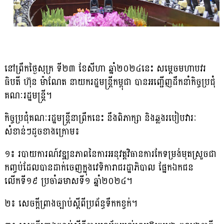
នៅព្រឹកថ្ងៃសុក្រ ទី២៣ ខែសីហា ឆ្នាំ២០២៤នេះ សម្តេចមហាបវរ
ធិបតី ហ៊ុន ម៉ាណែត នាយករដ្ឋមន្ត្រីកម្ពុជា បានអញ្ជើញដឹកនាំកិច្ចប្រជុំ
គណៈរដ្ឋមន្ត្រី។
កិច្ចប្រជុំគណៈរដ្ឋមន្ត្រីនាព្រឹកនេះ នឹងពិភាក្សា និងឆ្លងរបៀបវារៈ
សំខាន់ៗដូចខាងក្រោម៖
១៖ របាយការណ៍វឌ្ឍនភាពនៃការអនុវត្តវិធានការកែទម្រង់មុតស្រួចជា
កញ្ចប់ដែលបានដាក់ចេញក្នុងវេទិការាជរដ្ឋាភិបាល ផ្នែកឯកជន
លើកទី១៩ ប្រចាំឆមាសទី១ ឆ្នាំ២០២៤។
២៖ សេចក្តីព្រាងច្បាប់ស្តីពីប្រព័ន្ធទឹកកខ្វក់។