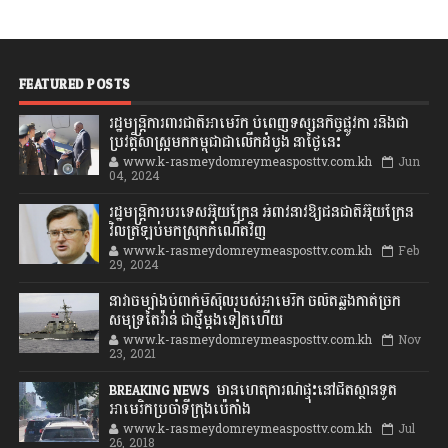
FEATURED POSTS
រដ្ឋមន្រ្តីការពារជាតិអាមេរិក បំពេញទស្សនកិច្ចផ្លូវកា រនិងជា
ប្រវត្តិសាស្រ្តមកកម្ពុជាជាលើកដំបូង នាថ្ងៃនេះ
www.k-rasmeydomreymeasposttv.com.kh
Jun
04, 2024
រដ្ឋមន្ត្រីការបរទេសអ៊ុយក្រែន អំពាវនាវឱ្យជនជាតិអ៊ុយក្រែន
វិលត្រឡប់មកស្រុកកំណើតវិញ
www.k-rasmeydomreymeasposttv.com.kh
Feb
29, 2024
នាវាចម្បាំងបំពាក់មីស៊ីលរបស់អាមេរិក ចល័តឆ្លងកាត់ច្រក
សមុទ្រតៃវ៉ាន់ ជាថ្មីម្តងទៀតហើយ
www.k-rasmeydomreymeasposttv.com.kh
Nov
23, 2021
BREAKING NEWS: មានហេតុការណ៍ផ្ទុះនៅជិតស្ថានទូត
អាមេរិកប្រចាំទីក្រុងប៉េកាំង
www.k-rasmeydomreymeasposttv.com.kh
Jul
26, 2018