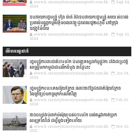
www.k-rasmeydomreymeasposttv.com.kh
Sept 24,
2024
ឧបនាយករដ្ឋមន្ដ្រី ហ៊ុន ម៉ានី និងឧបនាយករដ្ឋមន្ដ្រី សាយ សំអាល់
ប្រគល់បណ្ណកម្មសិទ្ធិអចលនវត្ថុ ជូនពលរដ្ឋ២៤ភូមិ នៅក្រុង
ឧដុង្គម៉ែជ័យ
www.k-rasmeydomreymeasposttv.com.kh
Sept 23,
2024
ព័ត៌មានអន្តរជាតិ
រដ្ឋមន្រ្តីការពារជាតិអាមេរិក បំពេញទស្សនកិច្ចផ្លូវកា រនិងជាប្រវត្តិ
សាស្រ្តមកកម្ពុជាជាលើកដំបូង នាថ្ងៃនេះ
www.k-rasmeydomreymeasposttv.com.kh
Jun 04,
2024
រដ្ឋមន្ត្រីការបរទេសអ៊ុយក្រែន អំពាវនាវឱ្យជនជាតិអ៊ុយក្រែន
វិលត្រឡប់មកស្រុកកំណើតវិញ
www.k-rasmeydomreymeasposttv.com.kh
Feb 29,
2024
នាវាចម្បាំងបំពាក់មីស៊ីលរបស់អាមេរិក ចល័តឆ្លងកាត់ច្រក
សមុទ្រតៃវ៉ាន់ ជាថ្មីម្តងទៀតហើយ
www.k-rasmeydomreymeasposttv.com.kh
Nov 23,
2021