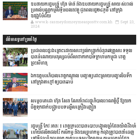
ឧបនាយករដ្ឋមន្ដ្រី ហ៊ុន ម៉ានី និងឧបនាយករដ្ឋមន្ដ្រី សាយ សំអាល់
ប្រគល់បណ្ណកម្មសិទ្ធិអចលនវត្ថុ ជូនពលរដ្ឋ២៤ភូមិ នៅក្រុង
ឧដុង្គម៉ែជ័យ
www.k-rasmeydomreymeasposttv.com.kh
Sept 23,
2024
ព័ត៌មានទូទៅប្រចាំថ្ងៃ
ប្រជាពលរដ្ឋរងគ្រោះដោយសារខ្យល់កន្ត្រាក់ចំនួន៧គ្រួសារ ទទួល
បានអំណោយមនុស្សធម៌ពីសាខាកាកបាទក្រហមកម្ពុជា ខេត្ត
ព្រះសីហនុ
ឯកឧត្តមអភិបាលខេត្តកណ្ដាល បញ្ជាឲ្យដោះស្រាយបញ្ហាលិចទឹក
នៅក្រុងតាខ្មៅ ឲ្យបានឆាប់
សម្តេចតេជោ ហ៊ុន សែន ណែនាំរាជរដ្ឋាភិបាលអាណត្តិថ្មី ឱ្យយក
ចិត្តទុកដាក់បង្ក្រាបបទល្មើសគ្រឿងញៀន
រដ្ឋមន្ត្រី កែវ រតនៈ៖ ខេត្តក្រចេះបានបោះបង្គោលព្រំដែនយ៉ាងរឹងមាំ
ហើយផលិតផលរ៉ែ កសិកម្ម និងឧស្សាហកម្ម កំពុងត្រូវបាននាំចេញ
ទៅទីផ្សារពិភពលោក កាត់ប្រទេសវៀតណាម តាមច្រកព្រំដែន