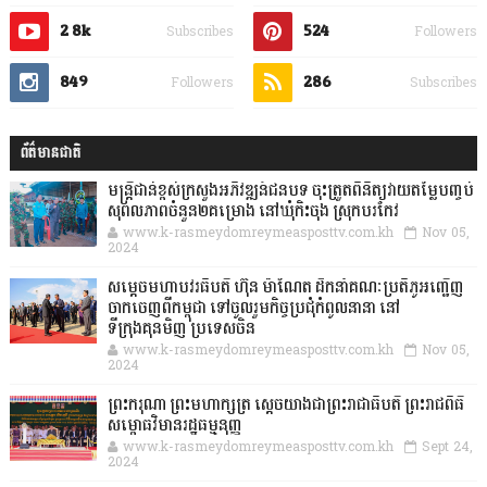
2.8k
524
Subscribes
Followers
849
286
Followers
Subscribes
ព័ត៌មានជាតិ
មន្ត្រីជាន់ខ្ពស់ក្រសួងអភិវឌ្ឍន៍ជនបទ ចុះត្រួតពិនិត្យវាយតម្លៃបញ្ចប់
សុពលភាពចំនួន២គម្រោង នៅឃុំកិះចុង ស្រុកបរកែវ
www.k-rasmeydomreymeasposttv.com.kh
Nov 05,
2024
សម្តេចមហាបវរធិបតី ហ៊ុន ម៉ាណែត ដឹកនាំគណៈប្រតិភូអញ្ជើញ
ចាកចេញពីកម្ពុជា ទៅចូលរួមកិច្ចប្រជុំកំពូលនានា នៅ
ទីក្រុងគុនមិញ ប្រទេសចិន
www.k-rasmeydomreymeasposttv.com.kh
Nov 05,
2024
ព្រះករុណា ព្រះមហាក្សត្រ ស្តេចយាងជាព្រះរាជាធិបតី ព្រះរាជពិធី
សម្ពោធវិមានរដ្ឋធម្មនុញ្ញ
www.k-rasmeydomreymeasposttv.com.kh
Sept 24,
2024