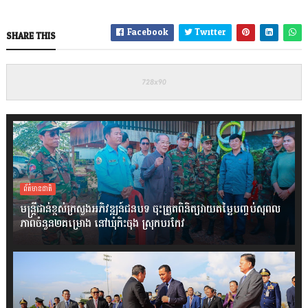
Facebook
Twitter
SHARE THIS
ព័ត៌មានជាតិ
មន្ត្រីជាន់ខ្ពស់ក្រសួងអភិវឌ្ឍន៍ជនបទ ចុះត្រួតពិនិត្យវាយតម្លៃបញ្ចប់សុពល
ភាពចំនួន២គម្រោង នៅឃុំកិះចុង ស្រុកបរកែវ