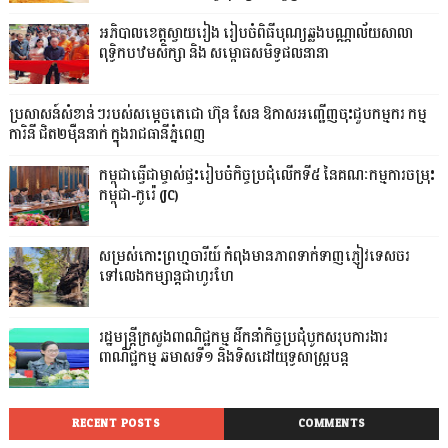
អភិបាលខេត្តស្វាយរៀង រៀបចំពិធីបុណ្យឆ្លងបណ្ណាល័យសាលា
ពុទ្ធិកបឋមសិក្សា និង សម្ពោធសមិទ្ធផលនានា
ប្រសាសន៍សំខាន់ៗរបស់សម្តេចតេជោ ហ៊ុន សែន ឱកាសអញ្ជើញចុះជួបកម្មករ កម្ម
ការិនី ជិត២ម៉ឺននាក់ ក្នុងរាជធានីភ្នំពេញ
កម្ពុជាធ្វើជាម្ចាស់ផ្ទះរៀបចំកិច្ចប្រជុំលើកទី៥ នៃគណៈកម្មការចម្រុះ
កម្ពុជា-កូរ៉េ (JC)
សម្រស់កោះព្រហ្មចារីយ៍ កំពុងមានភាពទាក់ទាញភ្ញៀវទេសចរ
ទៅលេងកម្សាន្តជាហូរហែ
រដ្ឋមន្ត្រីក្រសួងពាណិជ្ជកម្ម ដឹកនាំកិច្ចប្រជុំបូកសរុបការងារ
ពាណិជ្ជកម្ម ឆមាសទី១ និងទិសដៅយុទ្ធសាស្រ្តបន្ត
RECENT POSTS
COMMENTS