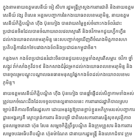
ក្នុងនាមនាយឧត្ដមសេនីយ៍ ទៀ សីហា រដ្ឋមន្រ្តីក្រសួងការពារជាតិ និងនាយឧត្តម
សេនីយ៍ វង្ស ពិសេន អគ្គមេបញ្ជាការនៃកងយោធពលខេមរភូមិន្ទ, នាយឧត្តម
សេនីយ៍កិត្តិបណ្ឌិត ហ៊ីង ប៊ុនហៀង បានវាយតម្លៃខ្ពស់ចំពោះកងទ័ពរំដោះ
ប្រជាជនចិនដែលបានចំណាយពេលវេលាស្មារតី និងថវិកាមកជួយហ្វឹកហ្វឺន
ដល់កងយោធពលខេមរភូមិន្ទ នេះសបញ្ជាក់ឲ្យឃើញពីចំណងមិត្តភាពសហ
ប្រតិបត្តិការដែកថែបរវាងកងទ័ពនិងប្រជាជនកម្ពុជាចិន។
កន្លងមក កងទ័ពប្រជាជនរំដោះចិនបានជួយឧបត្ថម្ភទាំងស្មារតីសម្ភារៈ ថវិកា ថ្នាំ
សង្កូវ វ៉ាក់សាំងកូវីដ១៩ និងកសាងជំរុំជម្រកដល់កងយោធពលខេមរភូមិន្ទ និង
បានចូលរួមបណ្ដុះបណ្ដាលធនធានមនុស្សផ្នែកកងទ័ពដល់កងយោពលខេមរ
ភូមិន្ទ។
នាយឧត្តមសេនីយ៍កិត្តិបណ្ឌិត ហ៊ីង ប៊ុនហៀង បានផ្ដាំផ្ញើដល់សិក្ខាកាមទាំងអស់
ត្រូវយកចំណេះដឹងដែលទទួលបានល្អនាពេលនេះ ការពាររាជរដ្ឋាភិបាលស្រប
ច្បាប់នីតិកាលទី៧នៃរដ្ឋសភា ដោយអនុវត្តឱ្យបានខ្ជាប់ខ្ជួនអភិក្រមរបស់បញ្ជាការ
ដ្ឋានអង្គរក្សគឺ ស្មោះត្រង់ការពារ និងបម្រើ ជាពិសេសការពារសន្តិសុខសុវត្ថិភាព
ជូនសម្ដេចតេជោ ហ៊ុន សែន សម្ដេចកិត្តិព្រឹទ្ធបណ្ឌិត និងក្រុមគ្រួសារ និងការពារ
សម្ដេចបវរអធិបតីបណ្ឌិត ហ៊ុនម៉ាណែត ជានាយករដ្ឋមន្ត្រី និងលោកជំទាវ ក្រុម