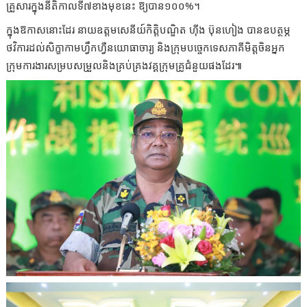
គ្រួសារក្នុងនីតិកាលទី៧ខាងមុខនេះ ឱ្យបាន១០០%។
ក្នុងឱកាសនោះដែរ នាយឧត្តមសេនីយ៍កិត្តិបណ្ឌិត ហ៊ីង ប៊ុនហៀង បានឧបត្ថម្ភ
ថវិការដល់សិក្ខាកាមហ្វឹកហ្វឺនយោធាចារ្យ និងក្រុមបច្ចេកទេសភាគីមិត្តចិនអ្នក
ក្រុមការងារសម្របសម្រួលនិងគ្រប់គ្រងវគ្គក្រុមគ្រូជំនួយផងដែរ៕