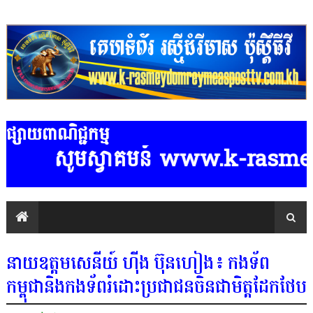
ផ្សាយពាណិជ្ជកម្ម
ូមស្វាគមន៍ www.k-rasmeydomreymea
នាយឧត្តមសេនីយ៍ ហ៊ីង ប៊ុនហៀង៖ កងទ័ព
កម្ពុជានិងកងទ័ពរំដោះប្រជាជនចិនជាមិត្តដែកថែប