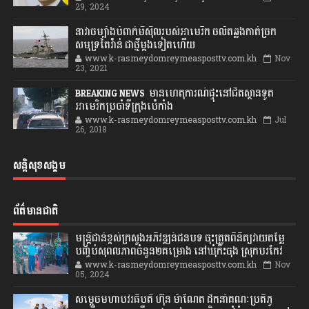
29, 2024
នាវាចម្បាំងបំពាក់មីស៊ីលរបស់អាមេរិក ចល័តឆ្លងកាត់ច្រក
សមុទ្រតៃវ៉ាន់ ជាថ្មីម្តងទៀតហើយ
www.k-rasmeydomreymeasposttv.com.kh
Nov
23, 2021
BREAKING NEWS: មានហេតុការណ៍ផ្ទុះនៅជិតស្ថានទូត
អាមេរិកប្រចាំទីក្រុងប៉េកាំង
www.k-rasmeydomreymeasposttv.com.kh
Jul
26, 2018
សន្តិសុខសង្គម
ព័ត៌មានជាតិ
មន្ត្រីជាន់ខ្ពស់ក្រសួងអភិវឌ្ឍន៍ជនបទ ចុះត្រួតពិនិត្យវាយតម្លៃ
បញ្ចប់សុពលភាពចំនួន២គម្រោង នៅឃុំកិះចុង ស្រុកបរកែវ
www.k-rasmeydomreymeasposttv.com.kh
Nov
05, 2024
សម្តេចមហាបវរធិបតី ហ៊ុន ម៉ាណែត ដឹកនាំគណៈប្រតិភូ