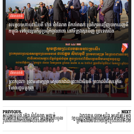
ព័ត៌មានជាតិ
សម្តេចមហាបវរធិបតី ហ៊ុន ម៉ាណែត ដឹកនាំគណៈប្រតិភូអញ្ជើញចាកចេញពី
កម្ពុជា ទៅចូលរួមកិច្ចប្រជុំកំពូលនានា នៅទីក្រុងគុនមិញ ប្រទេសចិន
ព័ត៌មានជាតិ
ព្រះករុណា ព្រះមហាក្សត្រ ស្តេចយាងជាព្រះរាជាធិបតី ព្រះរាជពិធីសម្ពោធ
វិមានរដ្ឋធម្មនុញ្ញ
PREVIOUS
NEXT
សម្តេចធិបតី ហ៊ុន ម៉ាណែត បញ្ចប់
ឯកឧត្តម ចាយ បូរិន អញ្ជើញបើក
ដំណើរទស្សនកិច្ចផ្លូវការ បន្តដំណើរចូល
វគ្គបណ្តុះបណ្តាលស្តីពីតួនាទីភារកិច្ច និង
រួមពិព័រណ៍អាស៊ាន-ចិនលើកទី២០
ក្រមសីលធម៌អាចារ្យខ្មែរជំនាន់ទី៤២