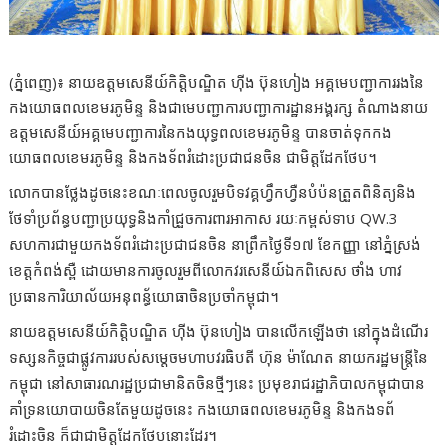
(ភ្នំពេញ)៖ នាយឧត្តមសេនីយ៍កិត្តិបណ្ឌិត ហ៊ីង ប៊ុនហៀង អគ្គមេបញ្ជាការរងនៃ
កងយោធពលខេមរភូមិន្ទ និងជាមេបញ្ជាការបញ្ជាការដ្ឋានអង្គរក្ស តំណាងនាយ
ឧត្តមសេនីយ៍អគ្គមេបញ្ជាការនៃកងយុទ្ធពលខេមរភូមិន្ទ បានចាត់ទុកកង
យោធពលខេមរភូមិន្ទ និងកងទ័ពរំដោះប្រជាជនចិន ជាមិត្តដែកថែប។
លោកបានថ្លែងដូចនេះខណៈពេលចូលរួមបិទវគ្គហ្វឹកហ្វឺនបំប៉នត្រួតពិនិត្យនិង
ថែទាំប្រព័ន្ធបញ្ជាប្រយុទ្ធនិងកាំជ្រួចការពារអាកាស រយៈកម្ពស់ទាប QW.3
សហការជាមួយកងទ័ពរំដោះប្រជាជនចិន នាព្រឹកថ្ងៃទី១៧ ខែកញ្ញា នៅភ្នំស្រង់
ខេត្តកំពង់ស្ពឺ ដោយមានការចូលរួមពីលោកវរសេនីយ៍ឯកពិសេស ថាំង ហាវ
ប្រធានការិយាល័យអនុពន្ធ័យោធាចិនប្រចាំកម្ពុជា។
នាយឧត្តមសេនីយ៍កិត្តិបណ្ឌិត ហ៊ីង ប៊ុនហៀង បានលើកឡើងថា នៅក្នុងដំណើរ
ទស្សនកិច្ចជាផ្លូវការរបស់សម្ដេចមហាបវរធិបតី ហ៊ុន ម៉ាណែត នាយករដ្ឋមន្រ្តីនៃ
កម្ពុជា នៅសាធារណរដ្ឋប្រជាមានិតចិនថ្មីៗនេះ ប្រមុខរាជរដ្ឋាភិបាលកម្ពុជាបាន
គាំទ្រនយោបាយចិនតែមួយដូចនេះ កងយោធពលខេមរភូមិន្ទ និងកងទព័
រំដោះចិន ក៏ជាជាមិត្តដែកថែបនោះដែរ។