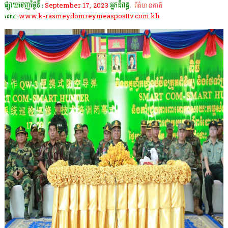
ផ្សាយចេញថ្ងៃទី :
September 17, 2023
អ្នកនិពន្ធ.
ព័ត៌មានជាតិ
www.k-rasmeydomreymeasposttv.com.kh
ដោយ :