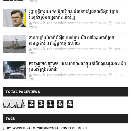
2024
រដ្ឋមន្ត្រីការបរទេសអ៊ុយក្រែន អំពាវនាវឱ្យជនជាតិអ៊ុយក្រែន
វិលត្រឡប់មកស្រុកកំណើតវិញ
www.k-rasmeydomreymeasposttv.com.kh
Feb 29,
2024
នាវាចម្បាំងបំពាក់មីស៊ីលរបស់អាមេរិក ចល័តឆ្លងកាត់ច្រក
សមុទ្រតៃវ៉ាន់ ជាថ្មីម្តងទៀតហើយ
www.k-rasmeydomreymeasposttv.com.kh
Nov 23,
2021
BREAKING NEWS: មានហេតុការណ៍ផ្ទុះនៅជិតស្ថានទូតអាមេរិក
ប្រចាំទីក្រុងប៉េកាំង
www.k-rasmeydomreymeasposttv.com.kh
Jul 26,
2018
TOTAL PAGEVIEWS
2
3
1
6
4
TAGS
BY: WWW.K-RASMEYDOMREYMEASPOSTTV.COM.KH