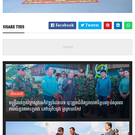
Facebook
Twitter
SHARE THIS
ព័ត៌មានជាតិ
មន្ត្រីជាន់ខ្ពស់ក្រសួងអភិវឌ្ឍន៍ជនបទ ចុះត្រួតពិនិត្យវាយតម្លៃបញ្ចប់សុពល
ភាពចំនួន២គម្រោង នៅឃុំកិះចុង ស្រុកបរកែវ