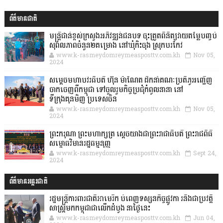
ព័ត៌មានជាតិ
មន្ត្រីជាន់ខ្ពស់ក្រសួងអភិវឌ្ឍន៍ជនបទ ចុះត្រួតពិនិត្យវាយតម្លៃបញ្ចប់
សុពលភាពចំនួន២គម្រោង នៅឃុំកិះចុង ស្រុកបរកែវ
www.k-rasmeydomreymeasposttv.com.kh
Nov 05,
2024
សម្តេចមហាបវរធិបតី ហ៊ុន ម៉ាណែត ដឹកនាំគណៈប្រតិភូអញ្ជើញ
ចាកចេញពីកម្ពុជា ទៅចូលរួមកិច្ចប្រជុំកំពូលនានា នៅ
ទីក្រុងគុនមិញ ប្រទេសចិន
www.k-rasmeydomreymeasposttv.com.kh
Nov 05,
2024
ព្រះករុណា ព្រះមហាក្សត្រ ស្តេចយាងជាព្រះរាជាធិបតី ព្រះរាជពិធី
សម្ពោធវិមានរដ្ឋធម្មនុញ្ញ
www.k-rasmeydomreymeasposttv.com.kh
Sept 24,
2024
ព័ត៌មានអន្តរជាតិ
រដ្ឋមន្រ្តីការពារជាតិអាមេរិក បំពេញទស្សនកិច្ចផ្លូវកា រនិងជាប្រវត្តិ
សាស្រ្តមកកម្ពុជាជាលើកដំបូង នាថ្ងៃនេះ
www.k-rasmeydomreymeasposttv.com.kh
Jun 04,