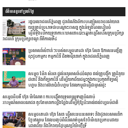
ព័ត៌មានទូទៅប្រចាំថ្ងៃ
រដ្ឋបាលរាជធានីភ្នំពេញ ជូនដំណឹងពីការបញ្ចៀសចរាចរណ៍យាន
យន្តគ្រប់ប្រភេទជាបណ្តោះអាសន្ន ក្នុងអំឡុងពេលរៀបចំ
ធ្វើមីទ្ទីងបើកយុទ្ធនាការឃោសនាបោះឆ្នោតជ្រើសរើសក្រុមប្រឹក្សា
រាជធានី ក្រុមប្រឹក្សាខណ្ឌ នីតិកាលទី៤
ប្រសាសន៍សំខាន់ៗរបស់សម្តេចតេជោ ហ៊ុន សែន ឱកាសអញ្ជើញ
ចុះជួបកម្មករ កម្មការិនី ជិត២ម៉ឺននាក់ ក្នុងរាជធានីភ្នំពេញ
សម្តេច ម៉ែន សំអន ផ្តល់អនុសាសន៍៤ចំណុច ដល់គ្រូបង្វឹក គ្រូជំនួយ
ជានារី និងកីឡាការិនី ដើម្បីយកជ័យជម្នះក្នុងការប្រកួតកីឡាស៊ី
ហ្គេម និងអាស៊ានប៉ារ៉ាហ្គេម ដែលកម្ពុជាធ្វើជាម្ចាស់ផ្ទះ
សម្តេចធិបតី ហ៊ុន ម៉ាណែត៖ ការបង្កើតយុទ្ធសាស្ត្រទាញចំណាប់
អារម្មណ៍សាធារណជន គួរតែមានការថ្លឹងថ្លែងដើម្បីកុំឱ្យប៉ះពាល់ដល់វប្បធម៌ជាតិ
សម្ដេចតេជោ ហ៊ុន សែន ផ្ញើសារអបអរសាទរ និងជូនពរសាសនិក
ខ្មែរឥស្លាម ដែលបញ្ចប់ពិធីអំណត់បួសខែរ៉ាម៉ាឌនប្រកបដោយ
ជោគជ័យ និងរីករាយថ្ងៃបុណ្យរ៉យ៉ាហ៊្វីទ្រី