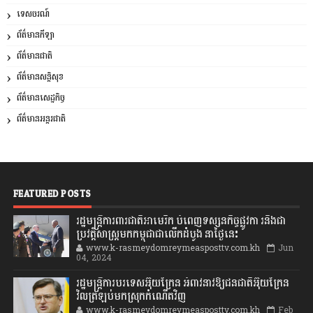
ទេសចរណ៍
ព័ត៌មានកីឡា
ព័ត៌មានជាតិ
ព័ត៌មានសន្តិសុខ
ព័ត៌មានសេដ្ឋកិច្ច
ព័ត៌មានអន្តរជាតិ
FEATURED POSTS
រដ្ឋមន្រ្តីការពារជាតិអាមេរិក បំពេញទស្សនកិច្ចផ្លូវកា រនិងជា
ប្រវត្តិសាស្រ្តមកកម្ពុជាជាលើកដំបូង នាថ្ងៃនេះ
www.k-rasmeydomreymeasposttv.com.kh
Jun
04, 2024
រដ្ឋមន្ត្រីការបរទេសអ៊ុយក្រែន អំពាវនាវឱ្យជនជាតិអ៊ុយក្រែន
វិលត្រឡប់មកស្រុកកំណើតវិញ
www.k-rasmeydomreymeasposttv.com.kh
Feb