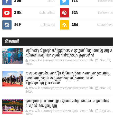
3.5k
1.7k
Likes
Followers
2.8k
524
Subscribes
Followers
849
286
Followers
Subscribes
ព័ត៌មានជាតិ
មន្ត្រីជាន់ខ្ពស់ក្រសួងអភិវឌ្ឍន៍ជនបទ ចុះត្រួតពិនិត្យវាយតម្លៃបញ្ចប់
សុពលភាពចំនួន២គម្រោង នៅឃុំកិះចុង ស្រុកបរកែវ
www.k-rasmeydomreymeasposttv.com.kh
Nov 05,
2024
សម្តេចមហាបវរធិបតី ហ៊ុន ម៉ាណែត ដឹកនាំគណៈប្រតិភូអញ្ជើញ
ចាកចេញពីកម្ពុជា ទៅចូលរួមកិច្ចប្រជុំកំពូលនានា នៅ
ទីក្រុងគុនមិញ ប្រទេសចិន
www.k-rasmeydomreymeasposttv.com.kh
Nov 05,
2024
ព្រះករុណា ព្រះមហាក្សត្រ ស្តេចយាងជាព្រះរាជាធិបតី ព្រះរាជពិធី
សម្ពោធវិមានរដ្ឋធម្មនុញ្ញ
www.k-rasmeydomreymeasposttv.com.kh
Sept 24,
2024