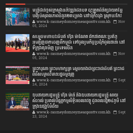
មន្ត្រីជាន់ខ្ពស់ក្រសួងអភិវឌ្ឍន៍ជនបទ ចុះត្រួតពិនិត្យវាយតម្លៃ
បញ្ចប់សុពលភាពចំនួន២គម្រោង នៅឃុំកិះចុង ស្រុកបរកែវ
www.k-rasmeydomreymeasposttv.com.kh
Nov
05, 2024
សម្តេចមហាបវរធិបតី ហ៊ុន ម៉ាណែត ដឹកនាំគណៈប្រតិភូ
អញ្ជើញចាកចេញពីកម្ពុជា ទៅចូលរួមកិច្ចប្រជុំកំពូលនានា នៅ
ទីក្រុងគុនមិញ ប្រទេសចិន
www.k-rasmeydomreymeasposttv.com.kh
Nov
05, 2024
ព្រះករុណា ព្រះមហាក្សត្រ ស្តេចយាងជាព្រះរាជាធិបតី ព្រះរាជ
ពិធីសម្ពោធវិមានរដ្ឋធម្មនុញ្ញ
www.k-rasmeydomreymeasposttv.com.kh
Sept
24, 2024
ឧបនាយករដ្ឋមន្ដ្រី ហ៊ុន ម៉ានី និងឧបនាយករដ្ឋមន្ដ្រី សាយ
សំអាល់ ប្រគល់បណ្ណកម្មសិទ្ធិអចលនវត្ថុ ជូនពលរដ្ឋ២៤ភូមិ នៅ
ក្រុងឧដុង្គម៉ែជ័យ
www.k-rasmeydomreymeasposttv.com.kh
Sept
23, 2024