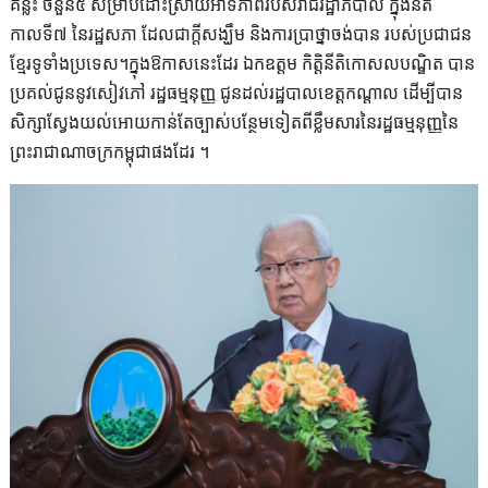
គន្លឹះ ចំនួន៥ សម្រាប់ដោះស្រាយអាទិភាពរបស់រាជរដ្ឋាភិបាល ក្នុងនីតិ
កាលទី៧ នៃរដ្ឋសភា ដែលជាក្តីសង្ឃឹម និងការប្រាថ្នាចង់បាន របស់ប្រជាជន
ខ្មែរទូទាំងប្រទេស។ក្នុងឱកាសនេះដែរ ឯកឧត្តម កិត្តិនីតិកោសលបណ្ឌិត បាន
ប្រគល់ជូននូវសៀវភៅ រដ្ឋធម្មនុញ្ញ ជូនដល់រដ្ឋបាលខេត្តកណ្តាល ដេីម្បីបាន
សិក្សាស្វែងយល់អោយកាន់តែច្បាស់បន្ថែមទៀតពីខ្លឹមសារនៃរដ្ឋធម្មនុញ្ញនៃ
ព្រះរាជាណាចក្រកម្ពុជាផងដែរ ។