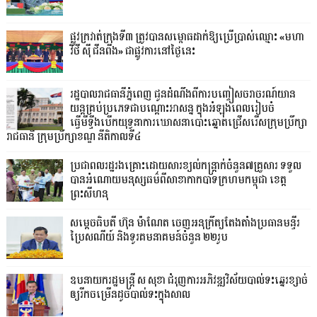
ផ្លូវក្រវាត់ក្រុងទី៣ ត្រូវបានសម្ពោធដាក់ឱ្យប្រើប្រាស់ឈ្មោះ «មហា
វិថី ស៊ី ជីនពីង» ជាផ្លូវការនៅថ្ងៃនេះ
រដ្ឋបាលរាជធានីភ្នំពេញ ជូនដំណឹងពីការបញ្ចៀសចរាចរណ៍យាន
យន្តគ្រប់ប្រភេទជាបណ្តោះអាសន្ន ក្នុងអំឡុងពេលរៀបចំ
ធ្វើមីទ្ទីងបើកយុទ្ធនាការឃោសនាបោះឆ្នោតជ្រើសរើសក្រុមប្រឹក្សា
រាជធានី ក្រុមប្រឹក្សាខណ្ឌ នីតិកាលទី៤
ប្រជាពលរដ្ឋរងគ្រោះដោយសារខ្យល់កន្ត្រាក់ចំនួន៧គ្រួសារ ទទួល
បានអំណោយមនុស្សធម៌ពីសាខាកាកបាទក្រហមកម្ពុជា ខេត្ត
ព្រះសីហនុ
សម្តេចធិបតី ហ៊ុន ម៉ាណែត ចេញអនុក្រឹត្យតែងតាំងប្រធានមន្ទីរ
ប្រៃសណីយ៍ និងទូរគមនាគមន៍ចំនួន ២២រូប
ឧបនាយករដ្ឋមន្ដ្រី ស សុខា ជំរុញការអភិវឌ្ឍវិស័យបាល់ទះឆ្នេរខ្សាច់
ឲ្យរីកចម្រើនដូចបាល់ទះក្នុងសាល