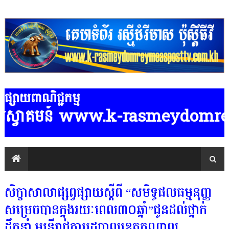
ផ្សាយពាណិជ្ជកម្ម
គមន៍ www.k-rasmeydomreymeaspostt
សិក្ខាសាលាផ្សព្វផ្សាយស្តីពី “សមិទ្ធផលធម្មនុញ្ញ
សម្រេចបានក្នុងរយៈពេល៣០ឆ្នាំ”ជូនដល់ថ្នាក់
ដឹកនាំ មន្ត្រីរាជការរដ្ឋបាលខេត្តកណ្តាល