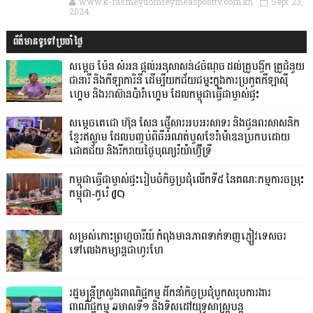
www.k-rasmeydomreymeasposttv.com.kh
Sept 23,
2024
ព័ត៌មានទូទៅប្រចាំថ្ងៃ
សម្តេច ម៉ែន សំអន ផ្តល់អនុសាសន៍៤ចំណុច ដល់គ្រូបង្វឹក គ្រូជំនួយ
ជានារី និងកីឡាការិនី ដើម្បីយកជ័យជម្នះក្នុងការប្រកួតកីឡាស៊ី
ហ្គេម និងអាស៊ានប៉ារ៉ាហ្គេម ដែលកម្ពុជាធ្វើជាម្ចាស់ផ្ទះ
សម្ដេចតេជោ ហ៊ុន សែន ផ្ញើសារអបអរសាទរ និងជូនពរសាសនិក
ខ្មែរឥស្លាម ដែលបញ្ចប់ពិធីអំណត់បួសខែរ៉ាម៉ាឌនប្រកបដោយ
ជោគជ័យ និងរីករាយថ្ងៃបុណ្យរ៉យ៉ាហ៊្វីទ្រី
កម្ពុជាធ្វើជាម្ចាស់ផ្ទះរៀបចំកិច្ចប្រជុំលើកទី៥ នៃគណៈកម្មការចម្រុះ
កម្ពុជា-កូរ៉េ (JC)
សម្រស់កោះព្រហ្មចារីយ៍ កំពុងមានភាពទាក់ទាញភ្ញៀវទេសចរ
ទៅលេងកម្សាន្តជាហូរហែ
រដ្ឋមន្ត្រីក្រសួងពាណិជ្ជកម្ម ដឹកនាំកិច្ចប្រជុំបូកសរុបការងារ
ពាណិជ្ជកម្ម ឆមាសទី១ និងទិសដៅយុទ្ធសាស្រ្តបន្ត