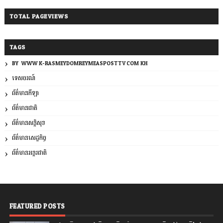
TOTAL PAGEVIEWS
TAGS
BY: WWW.K-RASMEYDOMREYMEASPOSTTV.COM.KH
ទេសចរណ៍
ព័ត៌មានកីឡា
ព័ត៌មានជាតិ
ព័ត៌មានសន្តិសុខ
ព័ត៌មានសេដ្ឋកិច្ច
ព័ត៌មានអន្តរជាតិ
FEATURED POSTS