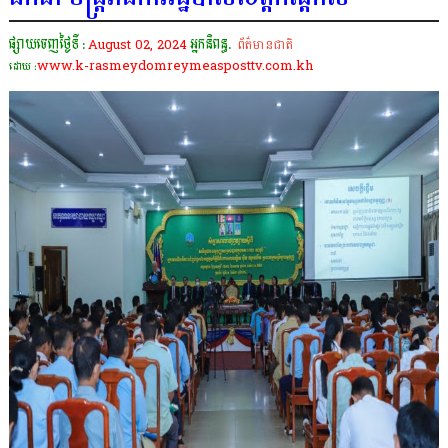
ផ្សាយចេញថ្ងៃទី :
August 02, 2024
អ្នកនិពន្ធ.
ព័ត៌មានជាតិ
www.k-rasmeydomreymeasposttv.com.kh
ដោយ :