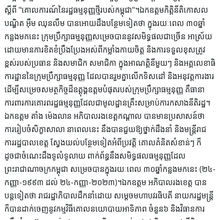
ស្តីពី "គោលការណ៍នៃរដ្ឋធម្មនុញ្ញថ្មីរបស់កម្ពុជា"។ឯកឧត្តមកិត្តិនីតិកោសល
បណ្ឌិត អុឹម ឈុនលឹម បានអោយដឹងបន្ថែមទៀតថា ក្នុងរយៈពេល ៣០ឆ្នាំ
កន្លងមកនេះ ក្រុមប្រឹក្សាធម្មនុញ្ញសម្រេចបាននូវសមិទ្ធផលជាច្រើន អាស្រ័យ
ដោយមានការខិតខំប្រឹងប្រែងអស់ពីកម្លាំងកាយចិត្ត និងការទទួលខុសត្រូវ
ខ្ពស់របស់ប្រធាន និងសមាជិក សមាជិកា ក្នុងអាណត្តិនីមួយៗ និងអគ្គលេខាធិ
ការដ្ឋាននៃក្រុមប្រឹក្សាធម្មនុញ្ញ ដែលបានរួមគ្នាលើកទិសដៅ និងអនុវត្តការងារ
ដើម្បីសម្រេចសមត្ថកិច្ចដ៏ឧត្តុង្គឧត្តមបំផុតរបស់ក្រុមប្រឹក្សាធម្មនុញ្ញ គឺធានា
ការពារការគោរពរដ្ឋធម្មនុញ្ញដែលជាមូលដ្ឋានគ្រឹះសម្រាប់ការកសាងនីតិរដ្ឋ។
ឯកឧត្តម តាំង ម៉េងលាន អភិបាលរងខេត្តកណ្តាល បានមានប្រសាសន៍ថា
ការរៀបចំសិក្ខាសាលា នាពេលនេះ នឹងបានជួយឱ្យថ្នាក់ដឹងនាំ និងមន្ត្រីរាជ
ការរដ្ឋបាលខេត្ត ស្វែងយល់បន្ថែមទៀតអំពីប្រវត្តិ គោលគំនិតសំខាន់ៗ ក៏
ដូចជាចំណេះដឹងទូលំទូលាយ ពាក់ព័ន្ធនឹងសមិទ្ធផលធម្មនុញ្ញដែល
ព្រះរាជាណាចក្រកម្ពុជា សម្រេចបានក្នុងរយៈពេល ៣០ឆ្នាំកន្លងមកនេះ (២៤-
កញ្ញា-១៩៩៣ ដល់ ២៤-កញ្ញា-២០២៣)។ឯកឧត្តម អភិបាលរងខេត្ត បាន
បន្តទៀតថា រាជរដ្ឋាភិបាលដឹកនាំដោយ សម្ដេចមហាបវរធិបតី នាយករដ្ឋមន្ត្រី
ក៏បានដាក់ចេញនូវកម្មវិធីគោលនយោបាយអាទិភាព ចំនួន៦ និងវិធានការ