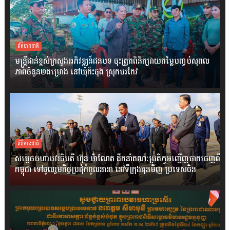
ព័ត៌មានជាតិ
មន្ត្រីជាន់ខ្ពស់ក្រសួងអភិវឌ្ឍន៍ជនបទ ចុះត្រួតពិនិត្យវាយតម្លៃបញ្ចប់សុពល
ភាពចំនួន២គម្រោង នៅឃុំកិះចុង ស្រុកបរកែវ
ព័ត៌មានជាតិ
សម្តេចមហាបវរធិបតី ហ៊ុន ម៉ាណែត ដឹកនាំគណៈប្រតិភូអញ្ជើញចាកចេញពី
កម្ពុជា ទៅចូលរួមកិច្ចប្រជុំកំពូលនានា នៅទីក្រុងគុនមិញ ប្រទេសចិន