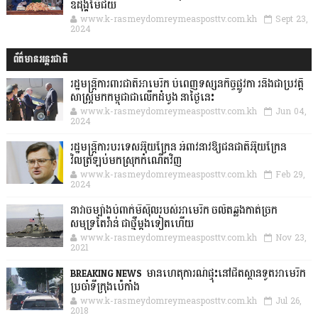
ឧដុង្គម៉ែជ័យ
www.k-rasmeydomreymeasposttv.com.kh
Sept 23,
2024
ព័ត៌មានអន្តរជាតិ
រដ្ឋមន្រ្តីការពារជាតិអាមេរិក បំពេញទស្សនកិច្ចផ្លូវកា រនិងជាប្រវត្តិ
សាស្រ្តមកកម្ពុជាជាលើកដំបូង នាថ្ងៃនេះ
www.k-rasmeydomreymeasposttv.com.kh
Jun 04,
2024
រដ្ឋមន្ត្រីការបរទេសអ៊ុយក្រែន អំពាវនាវឱ្យជនជាតិអ៊ុយក្រែន
វិលត្រឡប់មកស្រុកកំណើតវិញ
www.k-rasmeydomreymeasposttv.com.kh
Feb 29,
2024
នាវាចម្បាំងបំពាក់មីស៊ីលរបស់អាមេរិក ចល័តឆ្លងកាត់ច្រក
សមុទ្រតៃវ៉ាន់ ជាថ្មីម្តងទៀតហើយ
www.k-rasmeydomreymeasposttv.com.kh
Nov 23,
2021
BREAKING NEWS: មានហេតុការណ៍ផ្ទុះនៅជិតស្ថានទូតអាមេរិក
ប្រចាំទីក្រុងប៉េកាំង
www.k-rasmeydomreymeasposttv.com.kh
Jul 26,
2018