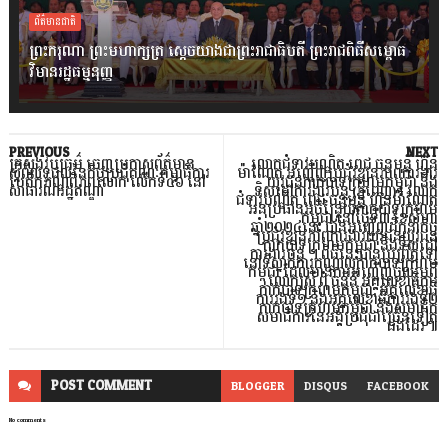
ព័ត៌មានជាតិ
ព្រះករុណា ព្រះមហាក្សត្រ ស្តេចយាងជាព្រះរាជាធិបតី ព្រះរាជពិធីសម្ពោធ
វិមានរដ្ឋធម្មនុញ្ញ
PREVIOUS
NEXT
ក្រសួងវប្បធម៌ ចេញប្រកាសព័ត៌មាន
លោកជំទាវបណ្ឌិត ពេជ ចន្ទមុន្នី ហ៊ុន
ស្តីពីលទ្ធផលនៃកិច្ចប្រជុំគណៈកម្មាធិការ
ម៉ាណែត អញ្ជើញ​ប្រជុំវឌ្ឍនភាពការងារ
បេតិកភណ្ឌពិភពលោក លើកទី៤៦ នៅ
យុវជនកាកបាទក្រហមកម្ពុជា និង
សាធារណរដ្ឋឥណ្ឌា
ទិសដៅការងារបន្ដ (ភ្នំពេញ)៖ លោក
ជំទាវបណ្ឌិត ពេជ ចន្ទមុន្នី ហ៊ុនម៉ាណែត
អនុប្រធានអចិន្ដ្រៃយ៍កាកបាទក្រហម
កម្ពុជា នៅថ្ងៃទី៣ ខែសីហា
ឆ្នាំ២០២៤នេះ បានអញ្ជើញដឹកនាំកិច្ច
ប្រជុំវឌ្ឍនភាពការងារយុវជនយុវជន
កាកបាទក្រហមកម្ពុជា និងទិសដៅ
ការងារបន្ដ ។ ពិធីនេះបានប្រព្រឹត្ដទៅ
នៅទីស្នាក់ការកណ្ដាលកាកបាទក្រហម
កម្ពុជា ដែលមានការអញ្ជើញចូលរួមពី
លោកស្រី ពុំ ចន្ទីនី អគ្គលេខាធិការ
កាកបាទក្រហមកម្ពុជា, អគ្គលេខាធិ
ការរងទី១ និងអគ្គលេខាធិការរងទី២
កាកបាទក្រហមកម្ពុជា និងសមាជិក
សមាជិការនៃអង្គប្រជុំជាច្រើនទៀត
ផងដែរ៕
POST
COMMENT
BLOGGER
DISQUS
FACEBOOK
No comments