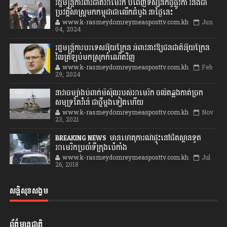
រដ្ឋមន្រ្តីការពារជាតិអាមេរិក បំពេញទស្សនកិច្ចផ្លូវកា រនិងជា
ប្រវត្តិសាស្រ្តមកកម្ពុជាជាលើកដំបូង នាថ្ងៃនេះ
www.k-rasmeydomreymeasposttv.com.kh
Jun
04, 2024
រដ្ឋមន្ត្រីការបរទេសអ៊ុយក្រែន អំពាវនាវឱ្យជនជាតិអ៊ុយក្រែន
វិលត្រឡប់មកស្រុកកំណើតវិញ
www.k-rasmeydomreymeasposttv.com.kh
Feb
29, 2024
នាវាចម្បាំងបំពាក់មីស៊ីលរបស់អាមេរិក ចល័តឆ្លងកាត់ច្រក
សមុទ្រតៃវ៉ាន់ ជាថ្មីម្តងទៀតហើយ
www.k-rasmeydomreymeasposttv.com.kh
Nov
23, 2021
BREAKING NEWS: មានហេតុការណ៍ផ្ទុះនៅជិតស្ថានទូត
អាមេរិកប្រចាំទីក្រុងប៉េកាំង
www.k-rasmeydomreymeasposttv.com.kh
Jul
26, 2018
សន្តិសុខសង្គម
ព័ត៌មានជាតិ