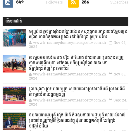
849
286
Followers
Subscribes
ព័ត៌មានជាតិ
មន្ត្រីជាន់ខ្ពស់ក្រសួងអភិវឌ្ឍន៍ជនបទ ចុះត្រួតពិនិត្យវាយតម្លៃបញ្ចប់
សុពលភាពចំនួន២គម្រោង នៅឃុំកិះចុង ស្រុកបរកែវ
www.k-rasmeydomreymeasposttv.com.kh
Nov 05,
2024
សម្តេចមហាបវរធិបតី ហ៊ុន ម៉ាណែត ដឹកនាំគណៈប្រតិភូអញ្ជើញ
ចាកចេញពីកម្ពុជា ទៅចូលរួមកិច្ចប្រជុំកំពូលនានា នៅ
ទីក្រុងគុនមិញ ប្រទេសចិន
www.k-rasmeydomreymeasposttv.com.kh
Nov 05,
2024
ព្រះករុណា ព្រះមហាក្សត្រ ស្តេចយាងជាព្រះរាជាធិបតី ព្រះរាជពិធី
សម្ពោធវិមានរដ្ឋធម្មនុញ្ញ
www.k-rasmeydomreymeasposttv.com.kh
Sept 24,
2024
ឧបនាយករដ្ឋមន្ដ្រី ហ៊ុន ម៉ានី និងឧបនាយករដ្ឋមន្ដ្រី សាយ សំអាល់
ប្រគល់បណ្ណកម្មសិទ្ធិអចលនវត្ថុ ជូនពលរដ្ឋ២៤ភូមិ នៅក្រុង
ឧដុង្គម៉ែជ័យ