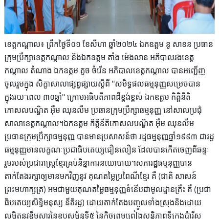
ខេត្តកណ្ដាល៖ ព្រឹកថ្ងៃទី០១ ខែសីហា ឆ្នាំ២០២៤ ឯកឧត្តម នូ សាខន ប្រធាន
ក្រុមប្រឹក្សាខេត្តកណ្តាល និងឯកឧត្តម តាំង ម៉េងលាន អភិបាលរងខេត្ត
កណ្តាល តំណាង ឯកឧត្តម គួច ចំរើន អភិបាលខេត្តកណ្តាល បានអញ្ជើញ
ចូលរួមក្នុង សិក្ខាសាលាផ្សព្វផ្សាយស្តីពី "សមិទ្ធផលធម្មនុញ្ញសម្រេចបាន
ក្នុងរយៈពេល ៣០ឆ្នាំ" ក្រោមអធិបតីភាពដ៏ខ្ពង់ខ្ពស់ ឯកឧត្តម កិត្តិនីតិ
កោសលបណ្ឌិត អុឹម ឈុនលឹម ប្រធានក្រុមប្រឹក្សាធម្មនុញ្ញ នៅសាលប្រជុំ
សាលាខេត្តកណ្តាល។ឯកឧត្តម កិត្តិនីតិកោសលបណ្ឌិត អុឹម ឈុនលឹម
ប្រធានក្រុមប្រឹក្សាធម្មនុញ្ញ បានមានប្រសាសន៍ថា រដ្ឋធម្មនុញ្ញឆ្នាំ១៩៩៣ ជារដ្ឋ
ធម្មនុញ្ញមានលក្ខណៈប្រជាធិបតេយ្យជឿនលឿន ដែលបានកើតចេញពីឆន្ទៈ
រួមរបស់ប្រជារាស្រ្តខ្មែរគ្រប់និន្នាការនយោបាយ។សភារដ្ឋធម្មនុញ្ញបាន
តាក់តែងរក្សាឲ្យមានមកវិញនូវ គុណតម្លៃប្រពៃណីខ្មែរ គឺ (ជាតិ សាសន៍
ព្រះមហាក្សត្រ) អមជាមួយគុណតម្លៃធម្មនុញ្ញទំនើបជាមូលដ្ឋានគ្រឹះ គឺ (ប្រជា
ធិបតេយ្យសិទ្ធិមនុស្ស នីតិរដ្ឋ) ដោយតាក់តែងបញ្ចូលទាំងស្រុងនិងដោយ
លម្អិតនូវខ្លឹមសារនៃឧបសម្ព័ន្ធទី៥ នៃកិច្ចព្រមព្រៀងសន្តិភាពទីក្រុងប៉ារីស