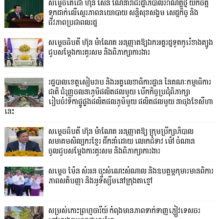
សម្តេចតេជោ ហ៊ុន សែន ណែនាំរាជរដ្ឋាភិបាលអាណត្តិថ្មី យកចិត្ត
ទុកដាក់លើស្ថេរភាពនយោបាយ សន្តិសុខសង្គម សេដ្ឋកិច្ច និង
ជីវភាពប្រជាពលរដ្ឋ
សម្តេចធិបតី ហ៊ុន ម៉ាណែត អនុញ្ញាតឱ្យឯកអគ្គរដ្ឋទូតកូរ៉េខាងត្បូង
ជួបសម្តែងការគួរសម និងពិភាក្សាការងារ
រដ្ឋបាលខេត្តសៀមរាប និងអគ្គលេខាធិការដ្ឋាន នៃគណៈកម្មាធិការ
ជាតិ ជំរុញចលនាភូមិផលិតផលមួយ បើកកិច្ចប្រជុំពិភាក្សា
រៀបចំវទិកាផ្គូផ្គងផលិតផលភូមិមួយ ផលិតផលមួយ នាចុងខែសីហា
នេះ
សម្តេចធិបតី ហ៊ុន ម៉ាណែត អនុញ្ញាតឱ្យ ក្រុមប្រឹក្សាភិបាល
សមាគមសិល្បករខ្មែរ ដឹកនាំដោយ លោកជំទាវ ម៉ៅ ចំណាន
ចូលជួបសម្ដែងការគួរសម និងពិភាក្សាការងារ
សម្តេច ម៉ែន សំអន ចុះសំណេះសំណាល និងឧបត្ថម្ភកុមារមានពិការ
ភាពសតិបញ្ញា និងអូទីស្សឹមនៅក្រុងតាខ្មៅ
សម្រស់កោះព្រហ្មចារីយ៍ កំពុងមានភាពទាក់ទាញភ្ញៀវទេសចរ