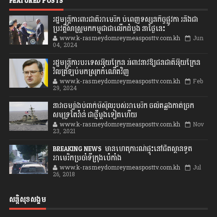
FEATURED POSTS
រដ្ឋមន្រ្តីការពារជាតិអាមេរិក បំពេញទស្សនកិច្ចផ្លូវកា រនិងជា
ប្រវត្តិសាស្រ្តមកកម្ពុជាជាលើកដំបូង នាថ្ងៃនេះ
www.k-rasmeydomreymeasposttv.com.kh
Jun
04, 2024
រដ្ឋមន្ត្រីការបរទេសអ៊ុយក្រែន អំពាវនាវឱ្យជនជាតិអ៊ុយក្រែន
វិលត្រឡប់មកស្រុកកំណើតវិញ
www.k-rasmeydomreymeasposttv.com.kh
Feb
29, 2024
នាវាចម្បាំងបំពាក់មីស៊ីលរបស់អាមេរិក ចល័តឆ្លងកាត់ច្រក
សមុទ្រតៃវ៉ាន់ ជាថ្មីម្តងទៀតហើយ
www.k-rasmeydomreymeasposttv.com.kh
Nov
23, 2021
BREAKING NEWS: មានហេតុការណ៍ផ្ទុះនៅជិតស្ថានទូត
អាមេរិកប្រចាំទីក្រុងប៉េកាំង
www.k-rasmeydomreymeasposttv.com.kh
Jul
26, 2018
សន្តិសុខសង្គម