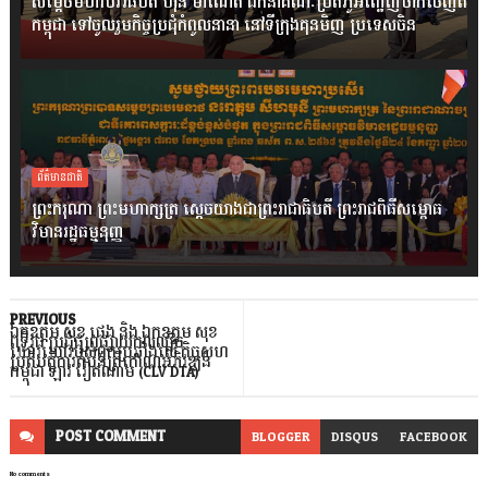
សម្តេចមហាបវរធិបតី ហ៊ុន ម៉ាណែត ដឹកនាំគណៈប្រតិភូអញ្ជើញចាកចេញពី
កម្ពុជា ទៅចូលរួមកិច្ចប្រជុំកំពូលនានា នៅទីក្រុងគុនមិញ ប្រទេសចិន
ព័ត៌មានជាតិ
ព្រះករុណា ព្រះមហាក្សត្រ ស្តេចយាងជាព្រះរាជាធិបតី ព្រះរាជពិធីសម្ពោធ
វិមានរដ្ឋធម្មនុញ្ញ
PREVIOUS
ឯកឧត្តម សុខ ផេង និង ឯកឧត្តម សុខ
ពុទ្ធិវុធ ប្រជុំផ្សព្វផ្សាយកលល្បិច
ឃោរឃៅរបស់ពួកប្រឆាំងលើ កិច្ចសហ
ប្រតិបត្តិការតំបន់ត្រីកោណអភិវឌ្ឍន៍
កម្ពុជា ឡាវ វៀតណាម (CLV DTA)
POST
COMMENT
BLOGGER
DISQUS
FACEBOOK
No comments