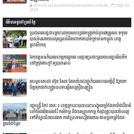
www.k-rasmeydomreymeasposttv.com.kh
Sept 23,
2024
ព័ត៌មានទូទៅប្រចាំថ្ងៃ
ប្រជាពលរដ្ឋរងគ្រោះដោយសារខ្យល់កន្ត្រាក់ចំនួន៧គ្រួសារ ទទួល
បានអំណោយមនុស្សធម៌ពីសាខាកាកបាទក្រហមកម្ពុជា ខេត្ត
ព្រះសីហនុ
ឯកឧត្តមអភិបាលខេត្តកណ្ដាល បញ្ជាឲ្យដោះស្រាយបញ្ហាលិចទឹក
នៅក្រុងតាខ្មៅ ឲ្យបានឆាប់
សម្តេចតេជោ ហ៊ុន សែន ណែនាំរាជរដ្ឋាភិបាលអាណត្តិថ្មី ឱ្យយក
ចិត្តទុកដាក់បង្ក្រាបបទល្មើសគ្រឿងញៀន
រដ្ឋមន្ត្រី កែវ រតនៈ៖ ខេត្តក្រចេះបានបោះបង្គោលព្រំដែនយ៉ាងរឹងមាំ
ហើយផលិតផលរ៉ែ កសិកម្ម និងឧស្សាហកម្ម កំពុងត្រូវបាននាំចេញ
ទៅទីផ្សារពិភពលោក កាត់ប្រទេសវៀតណាម តាមច្រកព្រំដែន
ត្រពាំងស្រែ