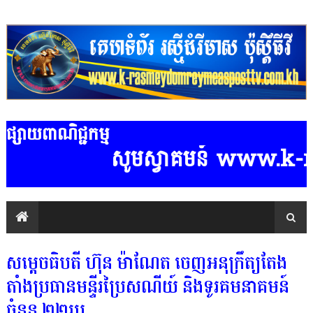
ផ្សាយពាណិជ្ជកម្ម
សូមស្វាគមន៍ www.k-rasme
សម្តេចធិបតី ហ៊ុន ម៉ាណែត ចេញអនុក្រឹត្យតែង
តាំងប្រធានមន្ទីរប្រៃសណីយ៍ និងទូរគមនាគមន៍
ចំនួន ២២រូប