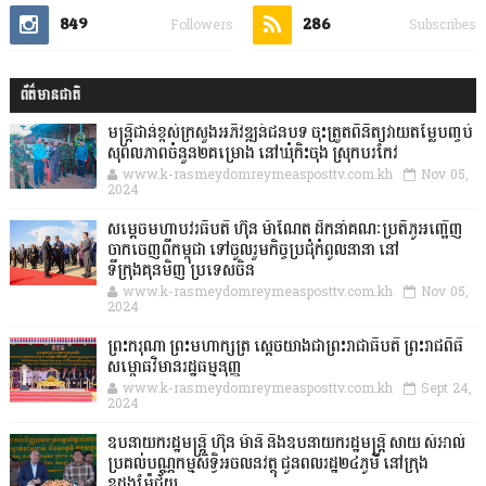
849
286
Followers
Subscribes
ព័ត៌មានជាតិ
មន្ត្រីជាន់ខ្ពស់ក្រសួងអភិវឌ្ឍន៍ជនបទ ចុះត្រួតពិនិត្យវាយតម្លៃបញ្ចប់
សុពលភាពចំនួន២គម្រោង នៅឃុំកិះចុង ស្រុកបរកែវ
www.k-rasmeydomreymeasposttv.com.kh
Nov 05,
2024
សម្តេចមហាបវរធិបតី ហ៊ុន ម៉ាណែត ដឹកនាំគណៈប្រតិភូអញ្ជើញ
ចាកចេញពីកម្ពុជា ទៅចូលរួមកិច្ចប្រជុំកំពូលនានា នៅ
ទីក្រុងគុនមិញ ប្រទេសចិន
www.k-rasmeydomreymeasposttv.com.kh
Nov 05,
2024
ព្រះករុណា ព្រះមហាក្សត្រ ស្តេចយាងជាព្រះរាជាធិបតី ព្រះរាជពិធី
សម្ពោធវិមានរដ្ឋធម្មនុញ្ញ
www.k-rasmeydomreymeasposttv.com.kh
Sept 24,
2024
ឧបនាយករដ្ឋមន្ដ្រី ហ៊ុន ម៉ានី និងឧបនាយករដ្ឋមន្ដ្រី សាយ សំអាល់
ប្រគល់បណ្ណកម្មសិទ្ធិអចលនវត្ថុ ជូនពលរដ្ឋ២៤ភូមិ នៅក្រុង
ឧដុង្គម៉ែជ័យ