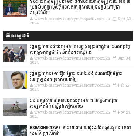
ឧបនាយករដ្ឋមន្ដ្រី ហ៊ុន ម៉ានី និងឧបនាយករដ្ឋមន្ដ្រី សាយ សំអាល់
ប្រគល់បណ្ណកម្មសិទ្ធិអចលនវត្ថុ ជូនពលរដ្ឋ២៤ភូមិ នៅក្រុង
ឧដុង្គម៉ែជ័យ
www.k-rasmeydomreymeasposttv.com.kh
Sept 23,
2024
ព័ត៌មានអន្តរជាតិ
រដ្ឋមន្រ្តីការពារជាតិអាមេរិក បំពេញទស្សនកិច្ចផ្លូវកា រនិងជាប្រវត្តិ
សាស្រ្តមកកម្ពុជាជាលើកដំបូង នាថ្ងៃនេះ
www.k-rasmeydomreymeasposttv.com.kh
Jun 04,
2024
រដ្ឋមន្ត្រីការបរទេសអ៊ុយក្រែន អំពាវនាវឱ្យជនជាតិអ៊ុយក្រែន
វិលត្រឡប់មកស្រុកកំណើតវិញ
www.k-rasmeydomreymeasposttv.com.kh
Feb 29,
2024
នាវាចម្បាំងបំពាក់មីស៊ីលរបស់អាមេរិក ចល័តឆ្លងកាត់ច្រក
សមុទ្រតៃវ៉ាន់ ជាថ្មីម្តងទៀតហើយ
www.k-rasmeydomreymeasposttv.com.kh
Nov 23,
2021
BREAKING NEWS: មានហេតុការណ៍ផ្ទុះនៅជិតស្ថានទូតអាមេរិក
ប្រចាំទីក្រុងប៉េកាំង