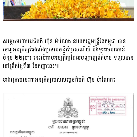
សម្តេចមហាបវរធិបតី ហ៊ុន ម៉ាណែត នាយករដ្ឋមន្ត្រីនៃកម្ពុជា បាន
ចេញអនុក្រឹត្យតែងតាំងប្រធានមន្ទីរប្រៃសណីយ៍ និងទូរគមនាគមន៍
ចំនួន ២២រូប។ នេះបើតាមអនុក្រឹត្យដែលបណ្តាញព័ត៌មាន ទទួលបាន
នៅព្រឹកថ្ងៃទី៣ ខែកញ្ញានេះ៕
ខាងក្រោមនេះជាអនុក្រឹត្យរបស់សម្តេចធិបតី ហ៊ុន ម៉ាណែត៖