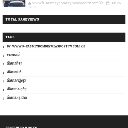
www.k-rasmeydomreymeasposttv.com.kh
Jul 26,
2018
TOTAL PAGEVIEWS
TAGS
BY: WWW.K-RASMEYDOMREYMEASPOSTTV.COM.KH
ទេសចរណ៍
ព័ត៌មានកីឡា
ព័ត៌មានជាតិ
ព័ត៌មានសន្តិសុខ
ព័ត៌មានសេដ្ឋកិច្ច
ព័ត៌មានអន្តរជាតិ