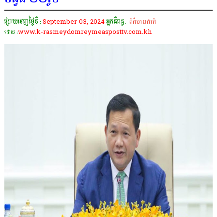
ផ្សាយចេញថ្ងៃទី :
September 03, 2024
អ្នកនិពន្ធ.
ព័ត៌មានជាតិ
www.k-rasmeydomreymeasposttv.com.kh
ដោយ :