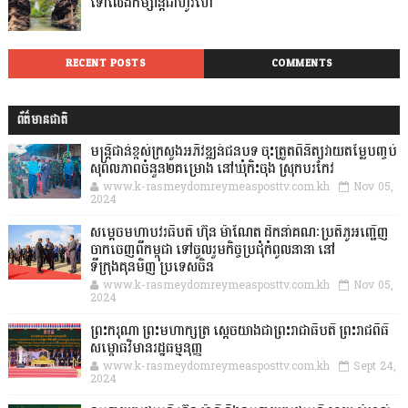
ទៅលេងកម្សាន្តជាហូរហែ
RECENT POSTS
COMMENTS
ព័ត៌មានជាតិ
មន្ត្រីជាន់ខ្ពស់ក្រសួងអភិវឌ្ឍន៍ជនបទ ចុះត្រួតពិនិត្យវាយតម្លៃបញ្ចប់
សុពលភាពចំនួន២គម្រោង នៅឃុំកិះចុង ស្រុកបរកែវ
www.k-rasmeydomreymeasposttv.com.kh
Nov 05,
2024
សម្តេចមហាបវរធិបតី ហ៊ុន ម៉ាណែត ដឹកនាំគណៈប្រតិភូអញ្ជើញ
ចាកចេញពីកម្ពុជា ទៅចូលរួមកិច្ចប្រជុំកំពូលនានា នៅ
ទីក្រុងគុនមិញ ប្រទេសចិន
www.k-rasmeydomreymeasposttv.com.kh
Nov 05,
2024
ព្រះករុណា ព្រះមហាក្សត្រ ស្តេចយាងជាព្រះរាជាធិបតី ព្រះរាជពិធី
សម្ពោធវិមានរដ្ឋធម្មនុញ្ញ
www.k-rasmeydomreymeasposttv.com.kh
Sept 24,
2024