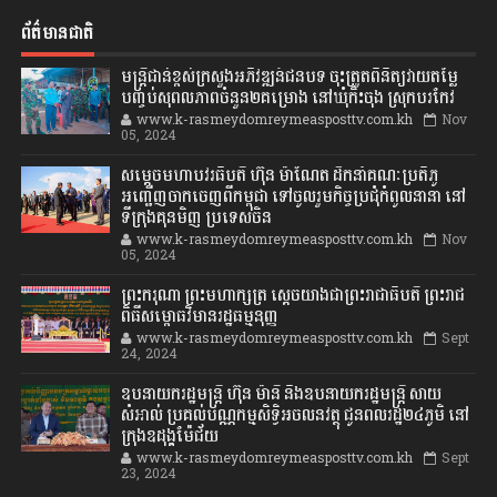
ព័ត៌មានជាតិ
មន្ត្រីជាន់ខ្ពស់ក្រសួងអភិវឌ្ឍន៍ជនបទ ចុះត្រួតពិនិត្យវាយតម្លៃ
បញ្ចប់សុពលភាពចំនួន២គម្រោង នៅឃុំកិះចុង ស្រុកបរកែវ
www.k-rasmeydomreymeasposttv.com.kh
Nov
05, 2024
សម្តេចមហាបវរធិបតី ហ៊ុន ម៉ាណែត ដឹកនាំគណៈប្រតិភូ
អញ្ជើញចាកចេញពីកម្ពុជា ទៅចូលរួមកិច្ចប្រជុំកំពូលនានា នៅ
ទីក្រុងគុនមិញ ប្រទេសចិន
www.k-rasmeydomreymeasposttv.com.kh
Nov
05, 2024
ព្រះករុណា ព្រះមហាក្សត្រ ស្តេចយាងជាព្រះរាជាធិបតី ព្រះរាជ
ពិធីសម្ពោធវិមានរដ្ឋធម្មនុញ្ញ
www.k-rasmeydomreymeasposttv.com.kh
Sept
24, 2024
ឧបនាយករដ្ឋមន្ដ្រី ហ៊ុន ម៉ានី និងឧបនាយករដ្ឋមន្ដ្រី សាយ
សំអាល់ ប្រគល់បណ្ណកម្មសិទ្ធិអចលនវត្ថុ ជូនពលរដ្ឋ២៤ភូមិ នៅ
ក្រុងឧដុង្គម៉ែជ័យ
www.k-rasmeydomreymeasposttv.com.kh
Sept
23, 2024