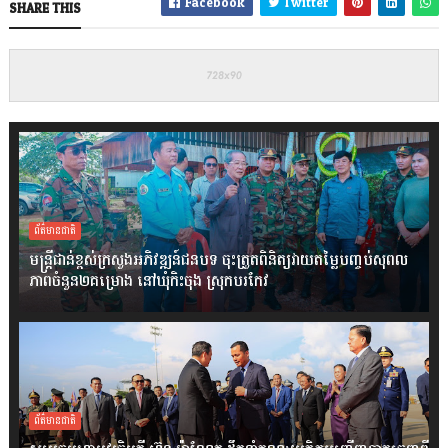
Facebook
Twitter
SHARE THIS
ព័ត៌មានជាតិ
មន្ត្រីជាន់ខ្ពស់ក្រសួងអភិវឌ្ឍន៍ជនបទ ចុះត្រួតពិនិត្យវាយតម្លៃបញ្ចប់សុពល
ភាពចំនួន២គម្រោង នៅឃុំកិះចុង ស្រុកបរកែវ
ព័ត៌មានជាតិ