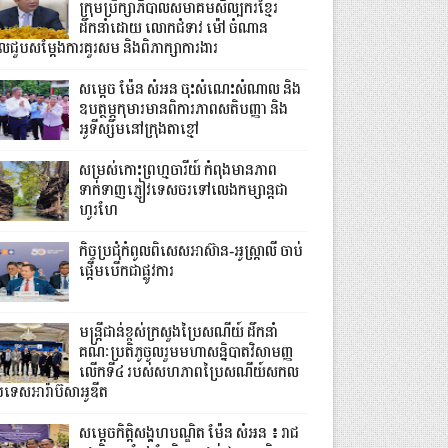
ក្រុមប្រឹក្សាភិបាលសមាគមសិល្បករខ្មែរ
ដឹកនាំដោយ លោកជំទាវ ម៉ៅ ចំណាន
ូលជួបសម្ដែងការគួរសម និងពិភាក្សាការងារ
សម្តេច ម៉ែន សំអន ចុះសំណេះសំណាល និង
ឧបត្ថម្ភកុមារមានពិការភាពសតិបញ្ញា និង
អូទីស្សឹមនៅក្រុងតាខ្មៅ
សម្រស់កោះព្រហ្មចារីយ៍ កំពុងមានភាព
ទាក់ទាញភ្ញៀវទេសចរទៅលេងកម្សាន្តជា
ហូរហែ
កិច្ចប្រជុំកំពូលពិសេសអាស៊ាន-អូស្ត្រាលី ចាប់
ផ្តើមបើកជាផ្លូវការ
មន្ត្រីជាន់ខ្ពស់ក្រសួងប្រៃសណីយ៍ ដឹកនាំ
គណៈប្រតិភូចូលរួមមហាសន្និបាតវិសាមញ្ញ
លើកទី៤ របស់សហភាពប្រៃសណីយ៍សកល
រទេសអារ៉ាប៊ីសាអូឌីត
សម្តេចកិត្តិសង្គហបណ្ឌិត ម៉ែន សំអន ៖ រាជ