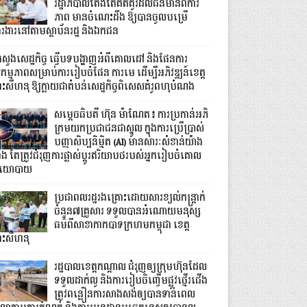
រដ្ឋាភិបាលតែងតែគិតគូរដល់ជនមានពិការ
ភាព មានចំណេះដឹង ឱ្យបានចូលបម្រើ
ារងារនៅតាមស្ថាប័នរដ្ឋ និងឯកជន
្រសួងសេដ្ឋកិច្ច ធ្វើបទបង្ហាញអំពីគោលដៅ និងផែនការ
កម្មភាពសម្រាប់ការរៀបចំផែន ការមេ ដើម្បីអភិវឌ្ឍន៍ខេត្ត
្រះសីហនុ ឱ្យក្លាយជាតំបន់សេដ្ឋកិច្ចពិសេសគំរូពហុបំណង
សម្តេចធិបតី ហ៊ុន ម៉ាណែត៖ ការប្រកាន់អភិ
ក្រមយកប្រជាជនជាស្នូល ក្នុងការប្រើប្រាស់
បញ្ញាសិប្បនិម្មិត (AI) មានសារៈសំខាន់យ៉ាង
លាំង តែត្រូវជំរុញការផ្លាស់ប្តូរឥរិយាបថរបស់អ្នករៀបចំគោល
យោបាយ
ប្រជាពលរដ្ឋរងគ្រោះដោយសារខ្យល់កន្ត្រាក់
ចំនួន៧គ្រួសារ ទទួលបានអំណោយមនុស្ស
ធម៌ពីសាខាកាកបាទក្រហមកម្ពុជា ខេត្ត
្រះសីហនុ
រដ្ឋបាលខេត្តកណ្ដាល ជំរុញឲ្យក្រុមហ៊ុនដែល
ទទួលដាក់លូ និងការរៀបចិញ្ចើមផ្លូវថ្មើរជើង
ត្រូវពន្លឿនការសាងសង់ឲ្យបានទាន់ពេល