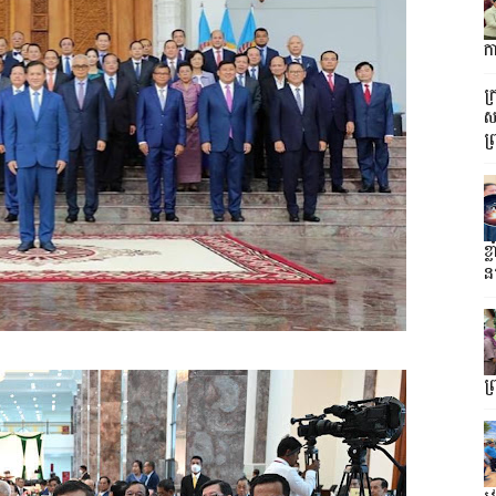
ក
ក
ស
ព
ខ្
ន
ព