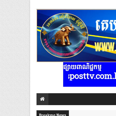
ផ្សាយពាណិជ្ជកម្ម
mreymeasposttv.com.kh មានទទួលផ្សា
Breaking News