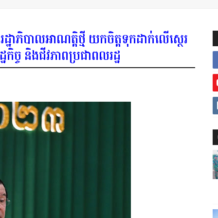
ឋាភិបាលអាណត្តិថ្មី យកចិត្តទុកដាក់លើស្ថេរ
ិច្ច និងជីវភាពប្រជាពលរដ្ឋ