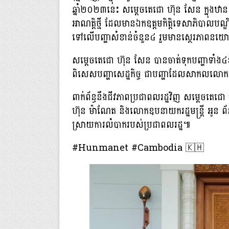
ឆ្នាំ២០២៣នេះ សម្តេចតេជោ ហ៊ុន សែន ក្នុងឋានៈ
អាណត្តិ​ថ្មី ដែលមានឯកឧត្តមកិត្តិទេសាភិបាលបណ្ឌិ
ទៅលើបញ្ហាសំខាន់ចំនួន៤ រួមមានស្ថេរភាពនយោបា
សម្តេចតេជោ ហ៊ុន សែន បានចាត់ទុកបញ្ហាទាំង៤ខា
ពិសេសបញ្ហាសេដ្ឋកិច្ច ជាបញ្ហាដែលសាកលលោ
ពាក់ព័ន្ធនឹងជីវភាពប្រជាពលរដ្ឋវិញ សម្តេចតេជោ
ហ៊ុន ម៉ាណែត និងលោកឧបនាយករដ្ឋមន្ត្រី អូន ព័ន្ធ
ស្រាយ​ការលំបាក​របស់ប្រជាពលរដ្ឋ៕
#Hunmanet #Cambodia 🇰🇭