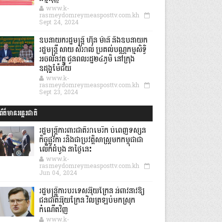
www.k-
rasmeydomreymeasposttv.com.kh
Sept 24, 2024
ឧបនាយករដ្ឋមន្ដ្រី ហ៊ុន ម៉ានី និងឧបនាយក
រដ្ឋមន្ដ្រី សាយ សំអាល់ ប្រគល់បណ្ណកម្មសិទ្ធិ
អចលនវត្ថុ ជូនពលរដ្ឋ២៤ភូមិ នៅក្រុង
ឧដុង្គម៉ែជ័យ
www.k-
rasmeydomreymeasposttv.com.kh
Sept 23, 2024
ព័ត៌មានអន្តរជាតិ
រដ្ឋមន្រ្តីការពារជាតិអាមេរិក បំពេញទស្សន
កិច្ចផ្លូវកា រនិងជាប្រវត្តិសាស្រ្តមកកម្ពុជាជា
លើកដំបូង នាថ្ងៃនេះ
www.k-
rasmeydomreymeasposttv.com.kh
Jun 04, 2024
រដ្ឋមន្ត្រីការបរទេសអ៊ុយក្រែន អំពាវនាវឱ្យ
ជនជាតិអ៊ុយក្រែន វិលត្រឡប់មកស្រុក
កំណើតវិញ
www.k-