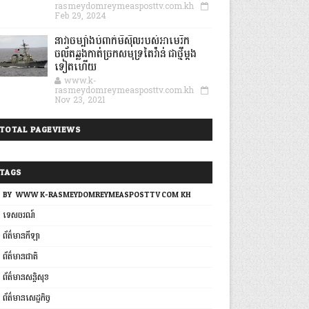
rasmeydomreymeasposttv.com.kh
Feb 29, 2024
នាវាចម្បាំងបំពាក់មីស៊ីលរបស់អាមេរិក
ចល័តឆ្លងកាត់ច្រកសមុទ្រតៃវ៉ាន់ ជាថ្មីម្តង
ទៀតហើយ
www.k-
rasmeydomreymeasposttv.com.kh
Nov 23, 2021
TOTAL PAGEVIEWS
TAGS
BY: WWW.K-RASMEYDOMREYMEASPOSTTV.COM.KH
ទេសចរណ៍
ព័ត៌មានកីឡា
ព័ត៌មានជាតិ
ព័ត៌មានសន្តិសុខ
ព័ត៌មានសេដ្ឋកិច្ច