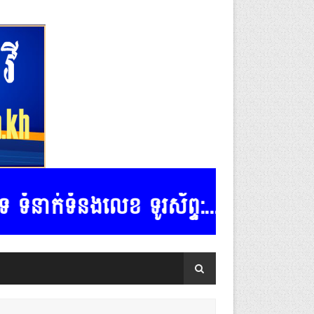
នងលេខ ទូរស័ព្ទ:.......