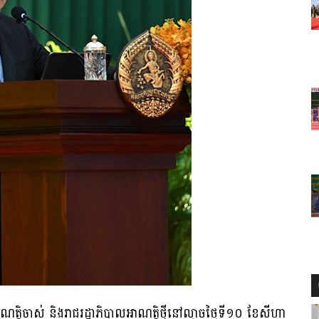
ណត្តិចាស់ និងរាជរដ្ឋាភិបាល​អាណត្តិថ្មីនៅល្ងាចថ្ងៃទី១០ ខែសីហា