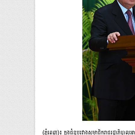
(ភ្នំពេញ)៖ ក្នុងជំនួបរវាងសមាជិករាជរដ្ឋាភិបាលអា