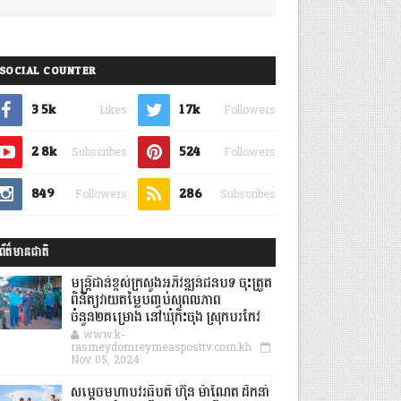
SOCIAL COUNTER
3.5k
1.7k
Likes
Followers
2.8k
524
Subscribes
Followers
849
286
Followers
Subscribes
ព័ត៌មានជាតិ
មន្ត្រីជាន់ខ្ពស់ក្រសួងអភិវឌ្ឍន៍ជនបទ ចុះត្រួត
ពិនិត្យវាយតម្លៃបញ្ចប់សុពលភាព
ចំនួន២គម្រោង នៅឃុំកិះចុង ស្រុកបរកែវ
www.k-
rasmeydomreymeasposttv.com.kh
Nov 05, 2024
សម្តេចមហាបវរធិបតី ហ៊ុន ម៉ាណែត ដឹកនាំ