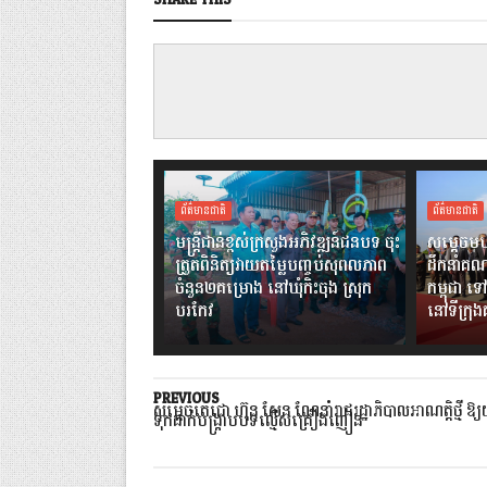
SHARE THIS
ព័ត៌មានជាតិ
ព័ត៌មានជាតិ
មន្ត្រីជាន់ខ្ពស់ក្រសួងអភិវឌ្ឍន៍ជនបទ ចុះ
សម្តេចមហ
ត្រួតពិនិត្យវាយតម្លៃបញ្ចប់សុពលភាព
ដឹកនាំគណ
ចំនួន២គម្រោង នៅឃុំកិះចុង ស្រុក
កម្ពុជា ទៅ
បរកែវ
នៅទីក្រុ
PREVIOUS
សម្តេចតេជោ ហ៊ុន សែន ណែនាំរាជរដ្ឋាភិបាលអាណត្តិថ្មី ឱ្យ
ទុកដាក់បង្ក្រាបបទល្មើសគ្រឿងញៀន