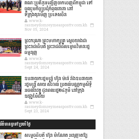
គណៈប្រតិភូអញ្ជើញចាកចេញពីកម្ពុជា ទៅ
ចូលរួមកិច្ចប្រជុំកំពូលនានា នៅ
ទីក្រុងគុនមិញ ប្រទេសចិន
www.k-
rasmeydomreymeasposttv.com.kh
Nov 05, 2024
ព្រះករុណា ព្រះមហាក្សត្រ ស្តេចយាងជា
ព្រះរាជាធិបតី ព្រះរាជពិធីសម្ពោធវិមានរដ្ឋ
ធម្មនុញ្ញ
www.k-
rasmeydomreymeasposttv.com.kh
Sept 24, 2024
ឧបនាយករដ្ឋមន្ដ្រី ហ៊ុន ម៉ានី និងឧបនាយក
រដ្ឋមន្ដ្រី សាយ សំអាល់ ប្រគល់បណ្ណកម្មសិទ្ធិ
អចលនវត្ថុ ជូនពលរដ្ឋ២៤ភូមិ នៅក្រុង
ឧដុង្គម៉ែជ័យ
www.k-
rasmeydomreymeasposttv.com.kh
Sept 23, 2024
ព័ត៌មានទូទៅប្រចាំថ្ងៃ
សម្តេចធិបតី ហ៊ុន ម៉ាណែត អនុញ្ញាតឱ្យ