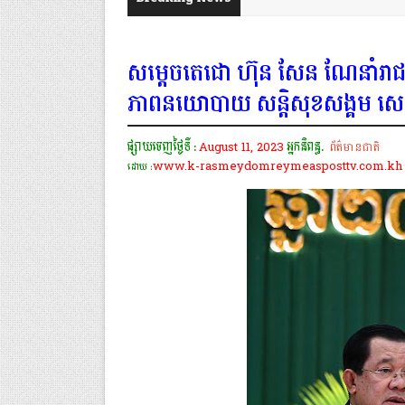
សម្តេចតេជោ ហ៊ុន សែន ណែនាំរាជរដ្
ភាពនយោបាយ សន្តិសុខសង្គម សេដ្ឋក
ផ្សាយចេញថ្ងៃទី :
August 11, 2023
អ្នកនិពន្ធ.
ព័ត៌មានជាតិ
www.k-rasmeydomreymeasposttv.com.kh
ដោយ :