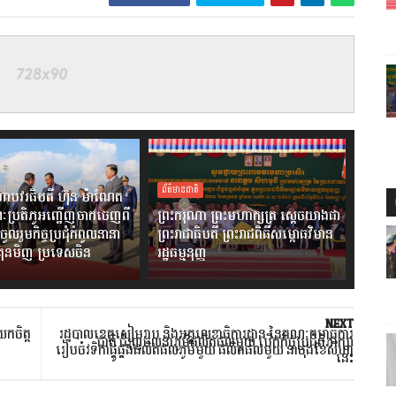
ព័ត៌មានជាតិ
ាបវរធិបតី ហ៊ុន ម៉ាណែត
ៈប្រតិភូអញ្ជើញចាកចេញពី
ព្រះករុណា ព្រះមហាក្សត្រ ស្តេចយាងជា
ចូលរួមកិច្ចប្រជុំកំពូលនានា
ព្រះរាជាធិបតី ព្រះរាជពិធីសម្ពោធវិមាន
ងគុនមិញ ប្រទេសចិន
រដ្ឋធម្មនុញ្ញ
NEXT
យកចិត្ត
រដ្ឋបាលខេត្តសៀមរាប និងអគ្គលេខាធិការដ្ឋាន នៃគណៈកម្មាធិការ
ជាតិ ជំរុញចលនាភូមិផលិតផលមួយ បើកកិច្ចប្រជុំពិភាក្សា
រៀបចំវទិកាផ្គូផ្គងផលិតផលភូមិមួយ ផលិតផលមួយ នាចុងខែសីហា
នេះ