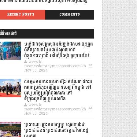
េលាតាមការកំណត់ និងតាមបទដ្ឋានបច្ចេកទេសឲ្យបានល្អ
RECENT POSTS
COMMENTS
ព័ត៌មានជាតិ
មន្ត្រីជាន់ខ្ពស់ក្រសួងអភិវឌ្ឍន៍ជនបទ ចុះត្រួត
ពិនិត្យវាយតម្លៃបញ្ចប់សុពលភាព
ចំនួន២គម្រោង នៅឃុំកិះចុង ស្រុកបរកែវ
www.k-
rasmeydomreymeasposttv.com.kh
Nov 05, 2024
សម្តេចមហាបវរធិបតី ហ៊ុន ម៉ាណែត ដឹកនាំ
គណៈប្រតិភូអញ្ជើញចាកចេញពីកម្ពុជា ទៅ
ចូលរួមកិច្ចប្រជុំកំពូលនានា នៅ
ទីក្រុងគុនមិញ ប្រទេសចិន
www.k-
rasmeydomreymeasposttv.com.kh
Nov 05, 2024
ព្រះករុណា ព្រះមហាក្សត្រ ស្តេចយាងជា
ព្រះរាជាធិបតី ព្រះរាជពិធីសម្ពោធវិមានរដ្ឋ
ធម្មនុញ្ញ