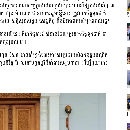
ជាប្រធានគណបក្សប្រជាជនកម្ពុជា បានណែនាំឱ្យរាជរដ្ឋាភិបាល​
ត ហ៊ុន ម៉ាណែត ជានាយករដ្ឋមន្ត្រី​នោះ ត្រូវយកចិត្តទុកដាក់
ច
យ សន្តិសុខសង្គម សេដ្ឋកិច្ច និងជីវភាពរបស់ប្រជាពលរដ្ឋ។
ងលើនេះ គឺជាកិច្ចការដ៏សំខាន់ដែលត្រូវយកចិត្តទុកដាក់ ជា
កកំពុងប្រឈម។
 ហ៊ុន សែន បានគាំទ្រចំពោះ​ការ​សម្រេចរបស់ឯកឧត្តមបណ្ឌិត
មុនីរ័ត្ន ដែលនៅបន្តកម្មវិធីគាំពារសង្គមនានា ដើម្បីជួយដោះ
ប្