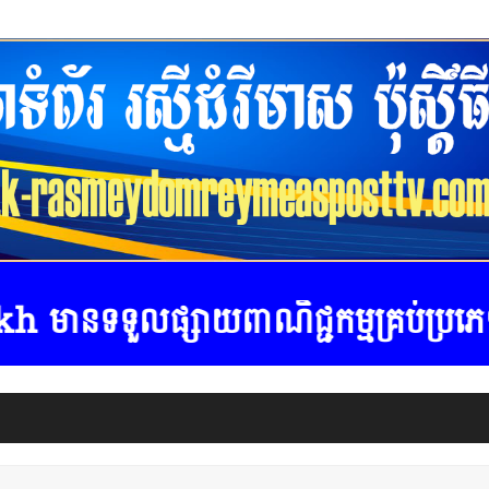
យពាណិជ្ជកម្មគ្រប់ប្រភេទ ទំនាក់ទំ