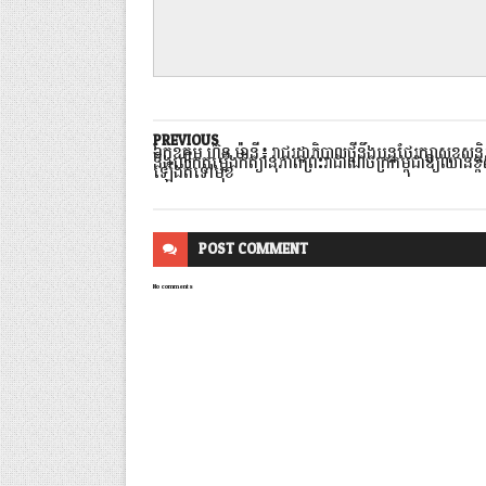
PREVIOUS
ឯកឧត្ដម ហ៊ុន ម៉ានី៖ រាជរដ្ឋាភិបាលថ្មីនឹងបន្តថែរក្សាសុខសន្ត
និងលើកតម្កើងកិត្យានុភាពព្រះរាជាណចក្រកម្ពុជាឱ្យឈានខ្ព
ឡើងតទៅមុខ
POST
COMMENT
No comments