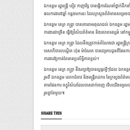
ឯកឧត្តម រដ្ឋមន្រ្តី ខៀវ កាញារីទ្ធ បានធ្វើការណែនាំថ្នាក់ដ
ផលការងារ៥ឆ្នាំ កន្លងមកនេះ ដែលក្រសួងព័ត៌មានសម្រេច
ឯកឧត្តម នេត្រ ភត្ត្រា បានគោរពអរគុណដល់ ឯកឧត្តម រដ្ឋម
ការងារជាច្រើន ធ្វើឱ្យវិស័យព័ត៌មាន និងសោតទស្សន៍ នៅកម្ព
ឯកឧត្តម នេត្រ ភត្ត្រា ដែលនឹងត្រូវកាន់តំណែងជា រដ្ឋមន្រ្តី
ទេសាភិបាលបណ្ឌិត ហ៊ុន ម៉ាណែត បានជម្រាបជូនពីផែនការ និ
ការងារឱ្យកាន់តែមានប្រសិទ្ធិភាពខ្ពស់។
ឯកឧត្តម នេត្រ ភក្ត្រា នឹងរក្សាឱ្យបានល្អនូវអ្វីៗដែល ឯកឧត
រួមពី ឯកឧត្តម លោកជំទាវ និងមន្រ្តីរាជការ នៃក្រសួងព័ត៌មា
តាមផែនការ ចក្ខុវិស័យដែលបានដាក់ចេញ ទើបយើងទទួលប
រួមគ្នាតែមួយ៕
SHARE THIS