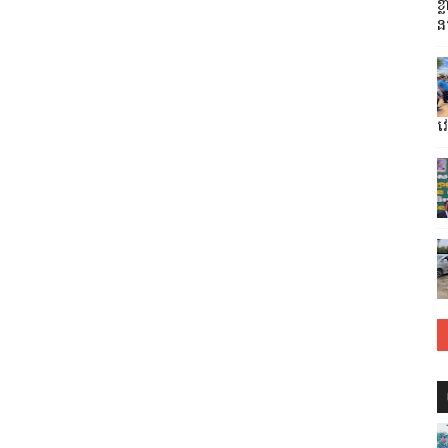
ខ្
ន
វ