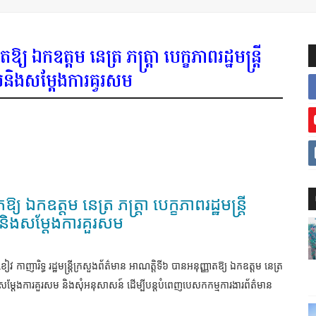
យ ឯកឧត្តម នេត្រ ភត្ត្រា បេក្ខភាពរដ្ឋមន្ត្រី
ួបនិងសម្តែងការគួរសម
 ឯកឧត្តម នេត្រ ភត្ត្រា បេក្ខភាពរដ្ឋមន្ត្រី
បនិងសម្តែងការគួរសម
 កាញារិទ្ធ រដ្ឋមន្ត្រីក្រសួងព័ត៌មាន អាណត្តិទី៦ បានអនុញ្ញាតឱ្យ ឯកឧត្តម នេត្រ
ូលជួបសម្តែងការគួរសម និងសុំអនុសាសន៍ ដើម្បីបន្តបំពេញបេសកកម្មការងារព័ត៌មាន