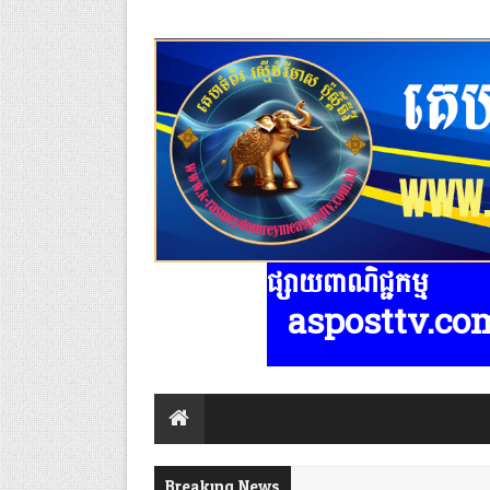
ផ្សាយពាណិជ្ជកម្ម
ydomreymeasposttv.com.kh មានទទួលផ
Breaking News