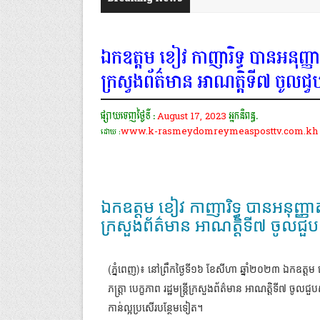
ឯកឧត្តម ខៀវ កាញារិទ្ធ បានអនុញ្ញាតឱ្
ក្រសួងព័ត៌មាន អាណត្តិទី៧ ចូលជ
ផ្សាយចេញថ្ងៃទី :
August 17, 2023
អ្នកនិពន្ធ.
www.k-rasmeydomreymeasposttv.com.kh
ដោយ :
ឯកឧត្តម ខៀវ កាញារិទ្ធ បានអនុញ្ញាតឱ្យ
ក្រសួងព័ត៌មាន អាណត្តិទី៧ ចូលជួ
(ភ្នំពេញ)៖ នៅព្រឹកថ្ងៃទី១៦ ខែសីហា ឆ្នាំ២០២៣ ឯកឧត្តម ខៀវ
ភត្ត្រា បេក្ខភាព រដ្ឋមន្ត្រីក្រសួងព័ត៌មាន អាណត្តិទី៧ ច
កាន់ល្អប្រសើរបន្ថែមទៀត។