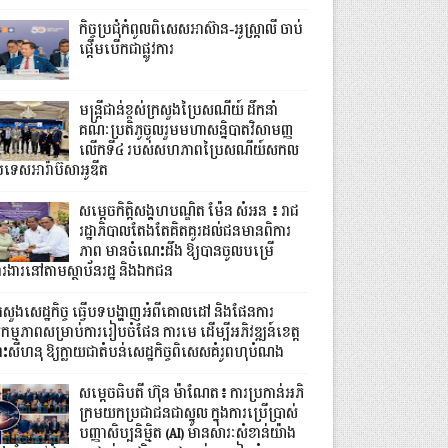
កិច្ចប្រជុំកំពូលពិសេសអាស៊ាន-អូស្ត្រាលី ចាប់
ផ្តើមបើកជាផ្លូវការ
មន្ត្រីជាន់ខ្ពស់ក្រសួងប្រៃសណីយ៍ ដឹកនាំ
គណៈប្រតិភូចូលរួមមហាសន្និបាតវិសាមញ្ញ
លើកទី៤ របស់សហភាពប្រៃសណីយ៍សកល
រទេសអារ៉ាប៊ីសាអូឌីត
សម្តេចកិត្តិសង្គហបណ្ឌិត ម៉ែន សំអន ៖ រាជ
រដ្ឋាភិបាលតែងតែគិតគូរដល់ជនមានពិការ
ភាព មានចំណេះដឹង ឱ្យបានចូលបម្រើ
ារងារនៅតាមស្ថាប័នរដ្ឋ និងឯកជន
្រសួងសេដ្ឋកិច្ច ធ្វើបទបង្ហាញអំពីគោលដៅ និងផែនការ
កម្មភាពសម្រាប់ការរៀបចំផែន ការមេ ដើម្បីអភិវឌ្ឍន៍ខេត្ត
្រះសីហនុ ឱ្យក្លាយជាតំបន់សេដ្ឋកិច្ចពិសេសគំរូពហុបំណង
សម្តេចធិបតី ហ៊ុន ម៉ាណែត៖ ការប្រកាន់អភិ
ក្រមយកប្រជាជនជាស្នូល ក្នុងការប្រើប្រាស់
បញ្ញាសិប្បនិម្មិត (AI) មានសារៈសំខាន់យ៉ាង