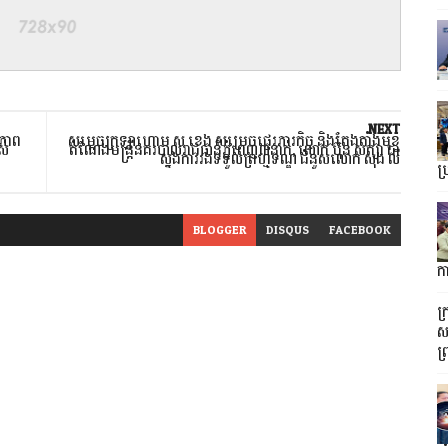
NEXT
ិភាព
សម្ដេចក្រឡាហោម ស ខេង សម្រេចផ្ទេរភារកិច្ច និងតែងតាំងមុខ
ស់
តំណែងមន្ដ្រីនគរបាលរាជធានីភ្នំពេញ៣នាក់, លោក ប៊ុន សត្យា ជា
ស្នងការរងទទួលព្រហ្មទណ្ឌ ជំនួសលោក សុង លី
ប្
BLOGGER
DISQUS
FACEBOOK
ក
ក
ស
ព