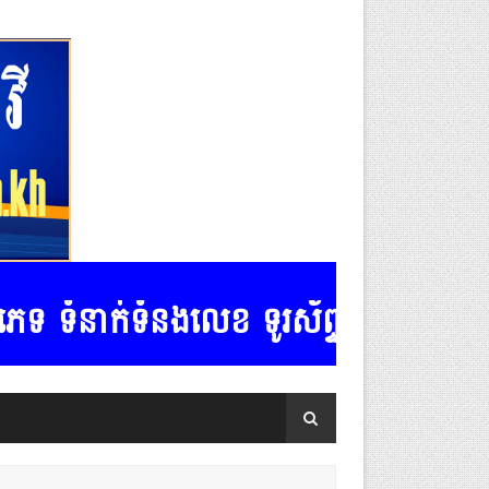
់ទំនងលេខ ទូរស័ព្ទ:.......