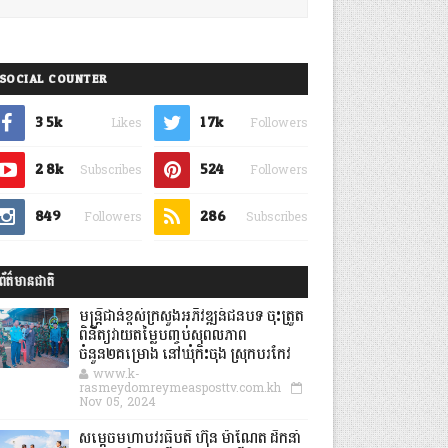
SOCIAL COUNTER
3.5k
1.7k
Likes
Followers
2.8k
524
Subscribes
Followers
849
286
Followers
Subscribes
ព័ត៌មានជាតិ
មន្ត្រីជាន់ខ្ពស់ក្រសួងអភិវឌ្ឍន៍ជនបទ ចុះត្រួត
ពិនិត្យវាយតម្លៃបញ្ចប់សុពលភាព
ចំនួន២គម្រោង នៅឃុំកិះចុង ស្រុកបរកែវ
www.k-
rasmeydomreymeasposttv.com.kh
Nov 05, 2024
សម្តេចមហាបវរធិបតី ហ៊ុន ម៉ាណែត ដឹកនាំ