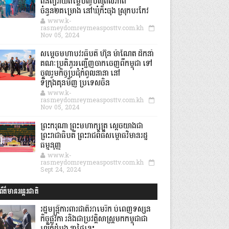
ពិនិត្យវាយតម្លៃបញ្ចប់សុពលភាព
ចំនួន២គម្រោង នៅឃុំកិះចុង ស្រុកបរកែវ
www.k-
rasmeydomreymeasposttv.com.kh
Nov 05, 2024
សម្តេចមហាបវរធិបតី ហ៊ុន ម៉ាណែត ដឹកនាំ
គណៈប្រតិភូអញ្ជើញចាកចេញពីកម្ពុជា ទៅ
ចូលរួមកិច្ចប្រជុំកំពូលនានា នៅ
ទីក្រុងគុនមិញ ប្រទេសចិន
www.k-
rasmeydomreymeasposttv.com.kh
Nov 05, 2024
ព្រះករុណា ព្រះមហាក្សត្រ ស្តេចយាងជា
ព្រះរាជាធិបតី ព្រះរាជពិធីសម្ពោធវិមានរដ្ឋ
ធម្មនុញ្ញ
www.k-
rasmeydomreymeasposttv.com.kh
Sept 24, 2024
ព័ត៌មានអន្តរជាតិ
រដ្ឋមន្រ្តីការពារជាតិអាមេរិក បំពេញទស្សន
កិច្ចផ្លូវកា រនិងជាប្រវត្តិសាស្រ្តមកកម្ពុជាជា