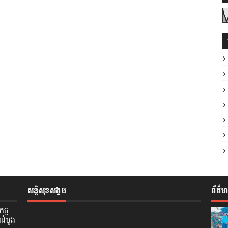
សន្តិសុខសង្គម
ព័ត៌ម
ិច្ច
កដំបូង