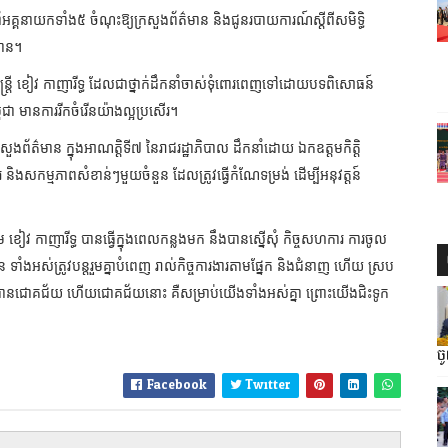
ឹកនាំអគ្គនាយកទាំង៥ ចំណុះឱ្យក្រសួងព័ត៌មាន និងជូនរបាយការណ៍ស្តីពីសមិទ្ធិ
បាន។
ន្រ្តី ខៀវ កាញារីទ្ធ ដែលជាថ្នាក់ដឹកនាំចាស់ទុំពោរពេញទៅដោយបទពិសោធន៍
ុជា មានការរីកចំរើនយ៉ាងល្អប្រសើរ។
ក្រសួងព័ត៌មាន ក្នុងអាណត្តិទី៧ នៃរាជរដ្ឋាភិបាល ដឹកនាំដោយ ឯកឧត្តមកិត្តិ
ងសកម្មភាពសំខាន់ៗមួយចំនួន ដែលត្រូវធ្វើកំណែទម្រង់ ដើម្បីអនុវត្តន៍
្តម ខៀវ កាញារីទ្ធ បានធ្វើក្នុងពេលកន្លងមក នឹងបានស្នើសុំ កិច្ចសហការ ការចូល
ន ទាំងអស់ត្រូវបន្តរួមគ្នាបំពេញ រាល់កិច្ចការងារតាមផ្នែក និងជំនាញ ហើយ ស្រប
ានជោគជ័យ ហើយជោគជ័យនោះ គឺសម្រាប់យើងទាំងអស់គ្នា ព្រោះយើងជិះទូក
ច
Facebook
Twitter