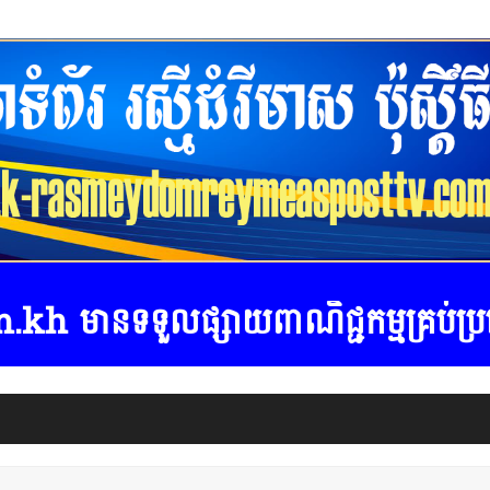
្សាយពាណិជ្ជកម្មគ្រប់ប្រភេទ ទំនាក