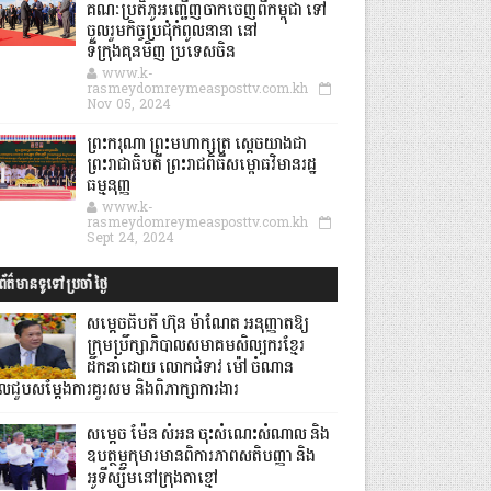
គណៈប្រតិភូអញ្ជើញចាកចេញពីកម្ពុជា ទៅ
ចូលរួមកិច្ចប្រជុំកំពូលនានា នៅ
ទីក្រុងគុនមិញ ប្រទេសចិន
www.k-
rasmeydomreymeasposttv.com.kh
Nov 05, 2024
ព្រះករុណា ព្រះមហាក្សត្រ ស្តេចយាងជា
ព្រះរាជាធិបតី ព្រះរាជពិធីសម្ពោធវិមានរដ្ឋ
ធម្មនុញ្ញ
www.k-
rasmeydomreymeasposttv.com.kh
Sept 24, 2024
ព័ត៌មានទូទៅប្រចាំថ្ងៃ
សម្តេចធិបតី ហ៊ុន ម៉ាណែត អនុញ្ញាតឱ្យ
ក្រុមប្រឹក្សាភិបាលសមាគមសិល្បករខ្មែរ
ដឹកនាំដោយ លោកជំទាវ ម៉ៅ ចំណាន
ូលជួបសម្ដែងការគួរសម និងពិភាក្សាការងារ
សម្តេច ម៉ែន សំអន ចុះសំណេះសំណាល និង
ឧបត្ថម្ភកុមារមានពិការភាពសតិបញ្ញា និង
អូទីស្សឹមនៅក្រុងតាខ្មៅ