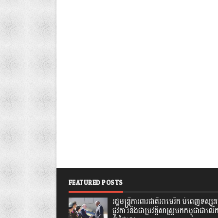
FEATURED POSTS
រដ្ឋមន្រ្តីការពារជាតិអាមេរិក បំពេញទស្សនក
ផ្លូវកា រនិងជាប្រវត្តិសាស្រ្តមកកម្ពុជាជាលើ