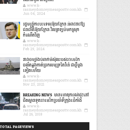
លើកដំបូង នាថ្ងៃនេះ
www.k-
rasmeydomreymeasposttv.com.kh
Jun 04, 2024
រដ្ឋមន្ត្រីការបរទេសអ៊ុយក្រែន អំពាវនាវឱ្យ
ជនជាតិអ៊ុយក្រែន វិលត្រឡប់មកស្រុក
កំណើតវិញ
www.k-
rasmeydomreymeasposttv.com.kh
Feb 29, 2024
នាវាចម្បាំងបំពាក់មីស៊ីលរបស់អាមេរិក
ចល័តឆ្លងកាត់ច្រកសមុទ្រតៃវ៉ាន់ ជាថ្មីម្តង
ទៀតហើយ
www.k-
rasmeydomreymeasposttv.com.kh
Nov 23, 2021
BREAKING NEWS: មានហេតុការណ៍ផ្ទុះនៅ
ជិតស្ថានទូតអាមេរិកប្រចាំទីក្រុងប៉េកាំង
www.k-
rasmeydomreymeasposttv.com.kh
Jul 26, 2018
TOTAL PAGEVIEWS