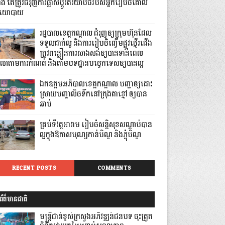
លាំង តែត្រូវជំរុញការផ្លាស់ប្តូរឥរិយាបថរបស់អ្នករៀបចំគោល
យោបាយ
រដ្ឋបាលខេត្តកណ្ដាល ជំរុញឲ្យក្រុមហ៊ុនដែល
ទទួលដាក់លូ និងការរៀបចិញ្ចើមផ្លូវថ្មើរជើង
ត្រូវពន្លឿនការសាងសង់ឲ្យបានទាន់ពេល
េលាតាមការកំណត់ និងតាមបទដ្ឋានបច្ចេកទេសឲ្យបានល្អ
ឯកឧត្តមអភិបាលខេត្តកណ្ដាល បញ្ជាឲ្យដោះ
ស្រាយបញ្ហាលិចទឹកនៅក្រុងតាខ្មៅ ឲ្យបាន
ឆាប់
គ្រប់ទីវត្តអារាម រៀបចំសន្តិសុខសណ្តាប់បាន
ល្អក្នុងឱកាសបុណ្យកាន់បិណ្ឌ និងភ្ជុំបិណ្ឌ
RECENT POSTS
COMMENTS
ព័ត៌មានជាតិ
មន្ត្រីជាន់ខ្ពស់ក្រសួងអភិវឌ្ឍន៍ជនបទ ចុះត្រួត