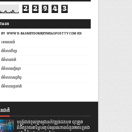
2
2
9
4
3
TAGS
BY: WWW.K-RASMEYDOMREYMEASPOSTTV.COM.KH
ទេសចរណ៍
ព័ត៌មានកីឡា
ព័ត៌មានជាតិ
ព័ត៌មានសន្តិសុខ
ព័ត៌មានសេដ្ឋកិច្ច
ព័ត៌មានអន្តរជាតិ
ានជាតិ
មន្ត្រីជាន់ខ្ពស់ក្រសួងអភិវឌ្ឍន៍ជនបទ ចុះត្រួត
ពិនិត្យវាយតម្លៃបញ្ចប់សុពលភាពចំនួន២គម្រោង