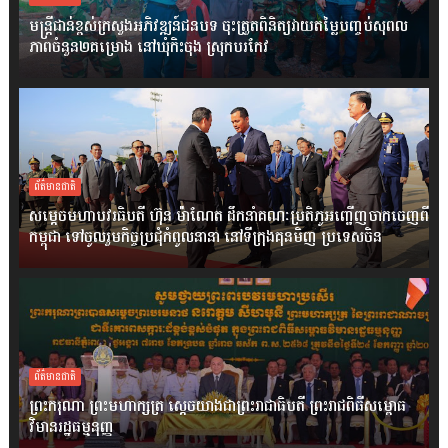
មន្ត្រីជាន់ខ្ពស់ក្រសួងអភិវឌ្ឍន៍ជនបទ ចុះត្រួតពិនិត្យវាយតម្លៃបញ្ចប់សុពល
ភាពចំនួន២គម្រោង នៅឃុំកិះចុង ស្រុកបរកែវ
ព័ត៌មានជាតិ
សម្តេចមហាបវរធិបតី ហ៊ុន ម៉ាណែត ដឹកនាំគណៈប្រតិភូអញ្ជើញចាកចេញពី
កម្ពុជា ទៅចូលរួមកិច្ចប្រជុំកំពូលនានា នៅទីក្រុងគុនមិញ ប្រទេសចិន
ព័ត៌មានជាតិ
ព្រះករុណា ព្រះមហាក្សត្រ ស្តេចយាងជាព្រះរាជាធិបតី ព្រះរាជពិធីសម្ពោធ
វិមានរដ្ឋធម្មនុញ្ញ