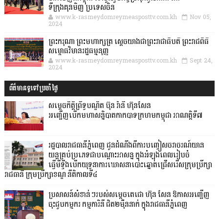
ទីក្រុងគុនមិញ ប្រទេសចិន
www.k-rasmeydomreymeasposttv.com.kh
Nov 05,
2024
ព្រះករុណា ព្រះមហាក្សត្រ ស្តេចយាងជាព្រះរាជាធិបតី ព្រះរាជពិធី
សម្ពោធវិមានរដ្ឋធម្មនុញ្ញ
www.k-rasmeydomreymeasposttv.com.kh
Sept 24,
2024
ព័ត៌មានទូទៅប្រចាំថ្ងៃ
សម្ដេចកិត្ដិព្រឹទ្ធបណ្ឌិត ប៊ុន រ៉ានី ហ៊ុនសែន
អញ្ជើញបើកមហាសន្និបាតកាកបាទក្រហមកម្ពុជា អាណត្ដិទី៧
រដ្ឋបាលរាជធានីភ្នំពេញ ជូនដំណឹងពីការបញ្ចៀសចរាចរណ៍យាន
យន្តគ្រប់ប្រភេទជាបណ្តោះអាសន្ន ក្នុងអំឡុងពេលរៀបចំ
ធ្វើមីទ្ទីងបើកយុទ្ធនាការឃោសនាបោះឆ្នោតជ្រើសរើសក្រុមប្រឹក្សា
រាជធានី ក្រុមប្រឹក្សាខណ្ឌ នីតិកាលទី៤
ប្រសាសន៍សំខាន់ៗរបស់សម្តេចតេជោ ហ៊ុន សែន ឱកាសអញ្ជើញ
ចុះជួបកម្មករ កម្មការិនី ជិត២ម៉ឺននាក់ ក្នុងរាជធានីភ្នំពេញ