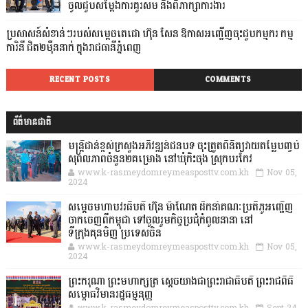
ចូលជួបសម្តែងការគួរសម និងពិភាក្សាការងារ
ប្រសាសន៍សំខាន់ៗរបស់សម្តេចតេជោ ហ៊ុន សែន ឱកាសអញ្ជើញចុះជួបកម្មករ កម្ម
ការិនី ជិត២ម៉ឺននាក់ ក្នុងរាជធានីភ្នំពេញ
RECENT POSTS
COMMENTS
ព័ត៌មានជាតិ
មន្ត្រីជាន់ខ្ពស់ក្រសួងអភិវឌ្ឍន៍ជនបទ ចុះត្រួតពិនិត្យវាយតម្លៃបញ្ចប់
សុពលភាពចំនួន២គម្រោង នៅឃុំកិះចុង ស្រុកបរកែវ
www.k-rasmeydomreymeasposttv.com.kh
Nov 05,
2024
សម្តេចមហាបវរធិបតី ហ៊ុន ម៉ាណែត ដឹកនាំគណៈប្រតិភូអញ្ជើញ
ចាកចេញពីកម្ពុជា ទៅចូលរួមកិច្ចប្រជុំកំពូលនានា នៅ
ទីក្រុងគុនមិញ ប្រទេសចិន
www.k-rasmeydomreymeasposttv.com.kh
Nov 05,
2024
ព្រះករុណា ព្រះមហាក្សត្រ ស្តេចយាងជាព្រះរាជាធិបតី ព្រះរាជពិធី
សម្ពោធវិមានរដ្ឋធម្មនុញ្ញ
www.k-rasmeydomreymeasposttv.com.kh
Sept 24,