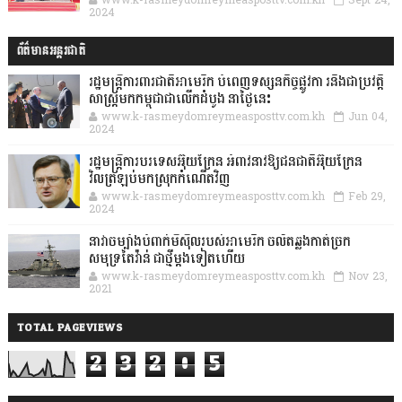
2024
ព័ត៌មានអន្តរជាតិ
រដ្ឋមន្រ្តីការពារជាតិអាមេរិក បំពេញទស្សនកិច្ចផ្លូវកា រនិងជាប្រវត្តិ
សាស្រ្តមកកម្ពុជាជាលើកដំបូង នាថ្ងៃនេះ
www.k-rasmeydomreymeasposttv.com.kh
Jun 04,
2024
រដ្ឋមន្ត្រីការបរទេសអ៊ុយក្រែន អំពាវនាវឱ្យជនជាតិអ៊ុយក្រែន
វិលត្រឡប់មកស្រុកកំណើតវិញ
www.k-rasmeydomreymeasposttv.com.kh
Feb 29,
2024
នាវាចម្បាំងបំពាក់មីស៊ីលរបស់អាមេរិក ចល័តឆ្លងកាត់ច្រក
សមុទ្រតៃវ៉ាន់ ជាថ្មីម្តងទៀតហើយ
www.k-rasmeydomreymeasposttv.com.kh
Nov 23,
2021
TOTAL PAGEVIEWS
2
3
2
0
5