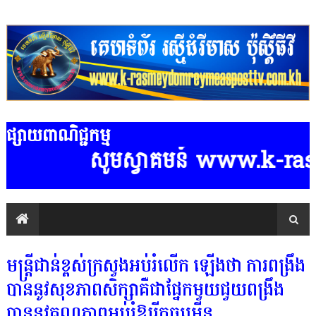
ផ្សាយពាណិជ្ជកម្ម
សូមស្វាគមន៍ www.k-rasmeyd
មន្ត្រីជាន់ខ្ពស់ក្រសួងអប់រំលើក ឡើងថា ការពង្រឹង
បាននូវសុខភាពសិក្សាគឺជាផ្នែកមួយជួយពង្រឹង
បាននូវគុណភាពអប់រំឱ្យរីកចម្រើន