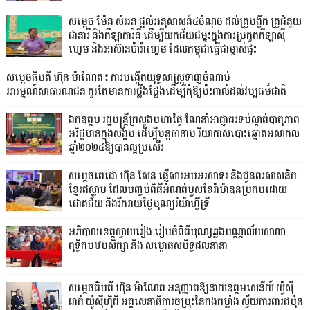
សម្តេច ម៉ែន សំអន ផ្តល់អនុសាសន៍៤ចំណុច ដល់គ្រូបង្វឹក គ្រូជំនួយ
ជានារី និងកីឡាការិនី ដើម្បីយកជ័យជម្នះក្នុងការប្រកួតកីឡាស៊ី
ហ្គេម និងអាស៊ានប៉ារ៉ាហ្គេម ដែលកម្ពុជាធ្វើជាម្ចាស់ផ្ទះ
សម្តេចធិបតី ហ៊ុន ម៉ាណែត៖ ការបង្កើតយុទ្ធសាស្ត្រទាញចំណាប់
អារម្មណ៍សាធារណជន គួរតែមានការថ្លឹងថ្លែងដើម្បីកុំឱ្យប៉ះពាល់ដល់វប្បធម៌ជាតិ
ឯកឧត្តម រដ្ឋមន្ត្រីក្រសួងមហាផ្ទៃ ណែនាំអាជ្ញាធរទប់ស្កាត់បាតុភាព
អវិជ្ជមានក្នុងសង្គម ដើម្បីបន្តធានាប រិយាកាសបោះឆ្នោតអសាកល
ឆ្នាំ២០២៤ឱ្យបានល្អប្រសើរ
សម្ដេចតេជោ ហ៊ុន សែន ផ្ញើសារអបអរសាទរ និងជូនពរសាសនិក
ខ្មែរឥស្លាម ដែលបញ្ចប់ពិធីអំណត់បួសខែរ៉ាម៉ាឌនប្រកបដោយ
ជោគជ័យ និងរីករាយថ្ងៃបុណ្យរ៉យ៉ាហ៊្វីទ្រី
អភិបាលខេត្តស្វាយរៀង រៀបចំពិធីបុណ្យឆ្លងបណ្ណាល័យសាលា
ពុទ្ធិកបឋមសិក្សា និង សម្ពោធសមិទ្ធផលនានា
សម្តេចធិបតី ហ៊ុន ម៉ាណែត អនុញ្ញាតឱ្យនាយឧត្តមសេនីយ៍ យ៉ូស៊ី
ដាក់ យ៉ូស៊ីហ៊ិដិ អគ្គសេនាធិការចម្រុះនៃកងកម្លាំង ស្វ័យការពារជប៉ុន