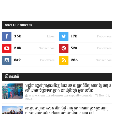
SOCIAL COUNTER
3.5k
1.7k
Likes
Followers
2.8k
524
Subscribes
Followers
849
286
Followers
Subscribes
ព័ត៌មានជាតិ
មន្ត្រីជាន់ខ្ពស់ក្រសួងអភិវឌ្ឍន៍ជនបទ ចុះត្រួតពិនិត្យវាយតម្លៃបញ្ចប់
សុពលភាពចំនួន២គម្រោង នៅឃុំកិះចុង ស្រុកបរកែវ
www.k-rasmeydomreymeasposttv.com.kh
Nov 05,
2024
សម្តេចមហាបវរធិបតី ហ៊ុន ម៉ាណែត ដឹកនាំគណៈប្រតិភូអញ្ជើញ
ចាកចេញពីកម្ពុជា ទៅចូលរួមកិច្ចប្រជុំកំពូលនានា នៅ