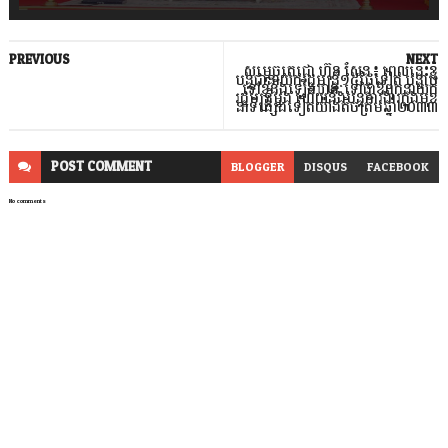
PREVIOUS
NEXT
សម្តេចតេជោ ហ៊ុន សែន៖ ពេលនេះខ្ញុំ
បន្តជានាយករដ្ឋមន្ត្រី១៥ថ្ងៃទៀត បន្ទាប់
ទៅខ្ញុំនឹងឡើងឋានៈទៅជាឪពុកនាយក
រដ្ឋមន្ត្រីម្តង ហើយនឹងបន្តការងារក្នុងមុខ
នាទីផ្សេងទៀតយ៉ាងតិចត្រឹមឆ្នាំ២០៣៣
POST
COMMENT
BLOGGER
DISQUS
FACEBOOK
No comments