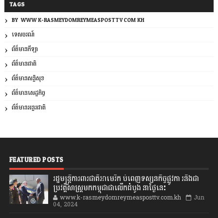
TAGS
BY: WWW.K-RASMEYDOMREYMEASPOSTTV.COM.KH
ទេសចរណ៍
ព័ត៌មានកីឡា
ព័ត៌មានជាតិ
ព័ត៌មានសន្តិសុខ
ព័ត៌មានសេដ្ឋកិច្ច
ព័ត៌មានអន្តរជាតិ
FEATURED POSTS
រដ្ឋមន្រ្តីការពារជាតិអាមេរិក បំពេញទស្សនកិច្ចផ្លូវកា រនិងជា
ប្រវត្តិសាស្រ្តមកកម្ពុជាជាលើកដំបូង នាថ្ងៃនេះ
www.k-rasmeydomreymeasposttv.com.kh
Jun
04, 2024