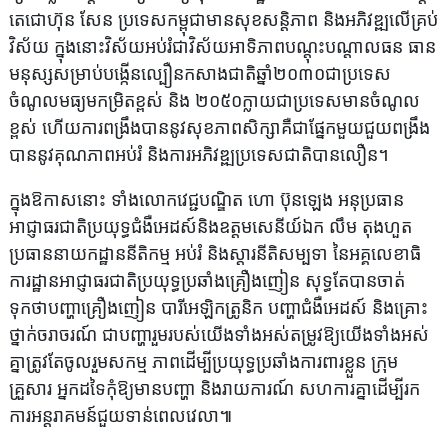
តេជោហ៊ុន សែន ប្រទេសកម្ពុជាមានសុខសន្តិភាព និងអភិវឌ្ឍលើគ្រប់
វិស័យ ក្នុងនោះវិស័យអប់រំជាវិស័យអាទិភាពបណ្តុះបណ្តាលធន ធាន
មនុស្សសម្រាប់បង្កើនល្បឿនកសាងជាតិឆ្នាំ២០៣០ជាប្រទេស
ចំណូលមធ្យមកម្រិតខ្ពស់ និង ២០៥០ក្លាយជាប្រទេសមានចំណូល
ខ្ពស់ ហើយការពង្រឹងបាននូវសុខភាពសិក្សាគឺជាផ្នែកមួយជួយពង្រឹង
បាននូវគុណភាពអប់រំ និងការអភិវឌ្ឍប្រទេសជាតិបានលឿន។
ក្នុងឱកាសនោះ ទាំងលោកវេជ្ជបណ្ឌិត ហោ ប៊ុនឡេង អនុប្រធាន
អាជ្ញាធរជាតិប្រយុទ្ធជំងឺអេដស៍និងឧត្តមសេនីយ៍ឯក លឹម តុងហួត
ប្រធាននាយកដ្ឋាននីតិកម្ម អប់រំ និងស្តារនីតិសម្បទា នៃអគ្គលេខាធិ
ការដ្ឋានអាជ្ញាធរជាតិប្រយុទ្ធប្រឆាំងគ្រឿងញៀន សុទ្ធតែបានចាត់
ទុកថាបញ្ហាគ្រឿងញៀន បារីអេឡិកត្រូនិក បញ្ហាជំងឺអេដស៍ និងគ្រោះ
ថ្នាក់ចរាចរណ៍ ជាបញ្ហារួមរបស់យើងទាំងអស់តម្រូវឱ្យយើងទាំងអស់
គ្នាត្រូវតែចូលរួមសកម្ម ភាពដើម្បីប្រយុទ្ធប្រឆាំងការពារខ្លួន ក្រុម
គ្រួសារ អ្នកដទៃកុំឱ្យមានបញ្ហា និងរាយការណ៍ សហការគ្នាដើម្បីរក
ការអន្តរាគមន៍ជួយទាន់ពេលវេលា៕