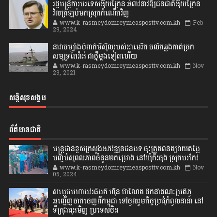
រដ្ឋមន្ត្រីការបរទេសអ៊ុយក្រែន អំពាវនាវឱ្យជនជាតិអ៊ុយក្រែន
វិលត្រឡប់មកស្រុកកំណើតវិញ
www.k-rasmeydomreymeasposttv.com.kh
Feb
29, 2024
នាវាចម្បាំងបំពាក់មីស៊ីលរបស់អាមេរិក ចល័តឆ្លងកាត់ច្រក
សមុទ្រតៃវ៉ាន់ ជាថ្មីម្តងទៀតហើយ
www.k-rasmeydomreymeasposttv.com.kh
Nov
23, 2021
សន្តិសុខសង្គម
ព័ត៌មានជាតិ
មន្ត្រីជាន់ខ្ពស់ក្រសួងអភិវឌ្ឍន៍ជនបទ ចុះត្រួតពិនិត្យវាយតម្លៃ
បញ្ចប់សុពលភាពចំនួន២គម្រោង នៅឃុំកិះចុង ស្រុកបរកែវ
www.k-rasmeydomreymeasposttv.com.kh
Nov
05, 2024
សម្តេចមហាបវរធិបតី ហ៊ុន ម៉ាណែត ដឹកនាំគណៈប្រតិភូ
អញ្ជើញចាកចេញពីកម្ពុជា ទៅចូលរួមកិច្ចប្រជុំកំពូលនានា នៅ
ទីក្រុងគុនមិញ ប្រទេសចិន