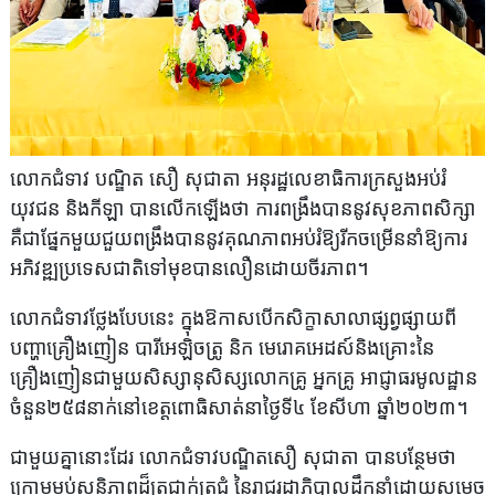
លោកជំទាវ បណ្ឌិត សឿ សុជាតា អនុរដ្ឋលេខាធិការក្រសួងអប់រំ
យុវជន និងកីឡា បានលើកឡើងថា ការពង្រឹងបាននូវសុខភាពសិក្សា
គឺជាផ្នែកមួយជួយពង្រឹងបាននូវគុណភាពអប់រំឱ្យរីកចម្រើននាំឱ្យការ
អភិវឌ្ឍប្រទេសជាតិទៅមុខបានលឿនដោយចីរភាព។
លោកជំទាវថ្លែងបែបនេះ ក្នុងឱកាសបើកសិក្ខាសាលាផ្សព្វផ្សាយពី
បញ្ហាគ្រឿងញៀន បារីអេឡិចត្រូ និក មេរោគអេដស៍និងគ្រោះនៃ
គ្រឿងញៀនជាមួយសិស្សានុសិស្សលោកគ្រូ អ្នកគ្រូ អាជ្ញាធរមូលដ្ឋាន
ចំនួន២៥៨នាក់នៅខេត្តពោធិសាត់នាថ្ងៃទី៤ ខែសីហា ឆ្នាំ២០២៣។
ជាមួយគ្នានោះដែរ លោកជំទាវបណ្ឌិតសឿ សុជាតា បានបន្ថែមថា
ក្រោមម្លប់សន្តិភាពដ៏ត្រជាក់ត្រជុំ នៃរាជរដ្ឋាភិបាលដឹកនាំដោយសម្តេច