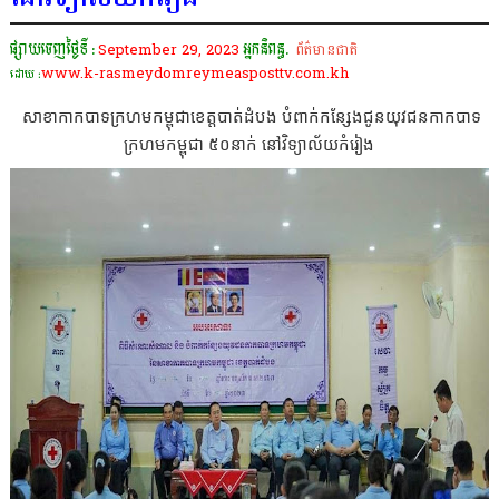
ផ្សាយចេញថ្ងៃទី :
September 29, 2023
អ្នកនិពន្ធ.
ព័ត៌មានជាតិ
www.k-rasmeydomreymeasposttv.com.kh
ដោយ :
សាខាកាកបាទក្រហមកម្ពុជាខេត្តបាត់ដំបង បំពាក់កន្សែងជូនយុវជនកាកបាទ
ក្រហមកម្ពុជា ៥០នាក់ នៅវិទ្យាល័យកំរៀង