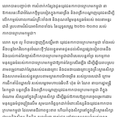
លោកបានបញ្ជាប់ថា ការបំពាក់កន្សែងជូនយុវជនកាកបាទក្រហមកម្ពុជា នា
ឱកាសនេះគឺជាចំណែកថ្មីមួយទៀតក្នុងការពង្រឹង និងពង្រីកបណ្ដាញយុវជនដើម្បី
លើកកម្ពស់​គោលការណ៍គ្រឹះទាំង៧ និងគុណតម្លៃមនុស្សធម៌របស់ ចលនាអន្ដរ
ជាតិ ស្របតាមវិស័យអាទិភាពទាំង៤ នៃយុទ្ធសាស្ដ្រ ២០២១-២០៣០ របស់
កាកបាទក្រហមកម្ពុជា។
លោក សុខ លូ ក៏បានបង្ហាញក្តីសង្ឃឹមថា យុវជនកាកបាទក្រហមកម្ពុជា ទាំងអស់
នឹងបន្ដចែករំលែកនូវចំណេះថ្មីៗដែលខ្លួនមានជូនដល់សិស្សផ្សេងទៀតបានដឹង
និងយល់កាន់តែច្បាស់​ពីកាកបាទក្រហមកម្ពុជាជាពិសេសបន្ដគាំទ្រ សកម្មភាព
មនុស្សធម៌របស់កាកបាទក្រហមកម្ពុជាឱ្យកាន់តែប្រសើរឡើង ដើម្បីឆ្លើយតបស្រប
តាមតម្រូវការជាក់ស្ដែងរបស់ជនរងគ្រោះ និងជនងាយរងគ្រោះក្នុងគ្រឹះស្ថានសិក្សា
និងសហគមន៍របស់ខ្លួនស្របតាមស្ថានភាពរីកចម្រើន របស់ប្រទេសជាតិ ក្រោម
ការដឹកនាំដ៏ឈ្លាសវៃ របស់សម្ដេចមហាបវរធិបតី ហ៊ុន ម៉ា ណែត នាយករដ្ឋមន្ត្រី
នៃកម្ពុជា បន្ដពង្រឹង និងពង្រីកបណ្ដាញយុវជនកាកបាទក្រហមកម្ពុជា ពីក្នុង
ចំណោម សិស្សនៅក្នុងគ្រឹះស្ថានសិក្សា ដើម្បីផ្ដល់ឱកាសឱ្យពួកគេចូលរួមការងារ
មនុស្សធម៌ដូចភ្លៀងរលឹម សូមយកចិត្តទុកដាក់ចំពោះសិស្សនិងយុវជនកាកបាទ
ក្រហមកម្ពុជា ដែលមានជីវភាពខ្វះខាត ហើយកំពុងសិក្សានៅក្នុងគ្រឹះស្ថានសិក្សា
ជាមុននិងសិស្ស និស្សិត កុមារកំព្រា ចាស់ជរា នៅតាមសហគមន៍របស់ខ្លួន។