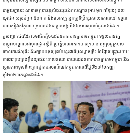
ជាមួយគ្នានេះ សាខាខេត្តបានផ្តល់ជូននូនឯកសណ្ឋាន(អាវ មួក កន្សែង) ដល់
យុវជន សរុបចំនួន ៥០នាក់ និងលោកគ្រូ អ្នកគ្រូទីប្រឹក្សាសាលាគោលដៅ ទទួល
បានសៀវភៅកូលាបក្រហមដងទន្លេមេគង្គ និងឯកសារមួយចំនួនផងដែរ ។
គួរបញ្ជាក់ផងដែរ សមាជិកក្លឹបយុវជនកាកបាទក្រហមកម្ពុជា ទទួលបានវគ្គ
បណ្ដុះបណ្ដាលជាមូលដ្ឋានស្តីពី ប្រវត្តិចលនាកាកបាទក្រហម អឌ្ឍចន្ទក្រហម
គោលការណ៍គ្រឹះ និងច្បាប់មនុស្សធម៌អន្តរជាតិមូលដ្ឋានគ្រឹះ នៃវិជ្ជាសង្គ្រោះបឋម
ការងារគ្រប់គ្រងក្លឹបយុវជន គោលនយោ បាយយុវជនកាកបាទក្រហមកម្ពុជា និង
ស្ថានភាពទូទៅនៃគ្រោះថ្នាក់ចរាចរណ៍នៅកម្ពុជាកាលពីថ្ងៃទី២៧ ខែកញ្ញា​
ឆ្នាំ២០២៣កន្លងផងដែរ៕