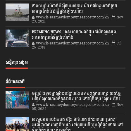
នាវាចម្បាំងបំពាក់មីស៊ីលរបស់អាមេរិក ចល័តឆ្លងកាត់ច្រក
សមុទ្រតៃវ៉ាន់ ជាថ្មីម្តងទៀតហើយ
www.k-rasmeydomreymeasposttv.com.kh
Nov
23, 2021
BREAKING NEWS: មានហេតុការណ៍ផ្ទុះនៅជិតស្ថានទូត
អាមេរិកប្រចាំទីក្រុងប៉េកាំង
www.k-rasmeydomreymeasposttv.com.kh
Jul
26, 2018
សន្តិសុខសង្គម
ព័ត៌មានជាតិ
មន្ត្រីជាន់ខ្ពស់ក្រសួងអភិវឌ្ឍន៍ជនបទ ចុះត្រួតពិនិត្យវាយតម្លៃ
បញ្ចប់សុពលភាពចំនួន២គម្រោង នៅឃុំកិះចុង ស្រុកបរកែវ
www.k-rasmeydomreymeasposttv.com.kh
Nov
05, 2024
សម្តេចមហាបវរធិបតី ហ៊ុន ម៉ាណែត ដឹកនាំគណៈប្រតិភូ
អញ្ជើញចាកចេញពីកម្ពុជា ទៅចូលរួមកិច្ចប្រជុំកំពូលនានា នៅ
ទីក្រុងគុនមិញ ប្រទេសចិន