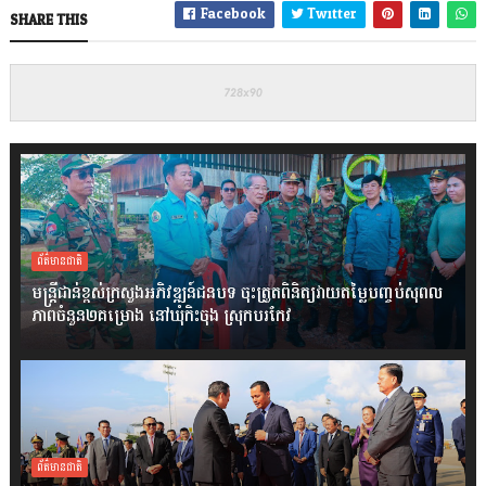
Facebook
Twitter
SHARE THIS
ព័ត៌មានជាតិ
មន្ត្រីជាន់ខ្ពស់ក្រសួងអភិវឌ្ឍន៍ជនបទ ចុះត្រួតពិនិត្យវាយតម្លៃបញ្ចប់សុពល
ភាពចំនួន២គម្រោង នៅឃុំកិះចុង ស្រុកបរកែវ
ព័ត៌មានជាតិ