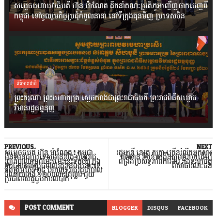
សម្តេចមហាបវរធិបតី ហ៊ុន ម៉ាណែត ដឹកនាំគណៈប្រតិភូអញ្ជើញចាកចេញពី
កម្ពុជា ទៅចូលរួមកិច្ចប្រជុំកំពូលនានា នៅទីក្រុងគុនមិញ ប្រទេសចិន
ព័ត៌មានជាតិ
ព្រះករុណា ព្រះមហាក្សត្រ ស្តេចយាងជាព្រះរាជាធិបតី ព្រះរាជពិធីសម្ពោធ
វិមានរដ្ឋធម្មនុញ្ញ
PREVIOUS
NEXT
សម្តេចធិបតី ហ៊ុន ម៉ាណែត៖ កម្ពុជា
រដ្ឋមន្ត្រី នេត្រ ភក្ដ្រា ក្រើនរំលឹកអ្នកសារ
មិនមែនជាប្រទេសមានខ្លាំង ប៉ុន្តែរាជ
ព័ត៌មាន ខិតខំបង្កើនសមត្ថភាពដើម្បី
រដ្ឋាភិបាលកម្ពុជាមិនមែនខ្វះទឹកចិត្ត ក្នុង
ពង្រឹងប្រសិទ្ធភាពការងារ និងទំនុកចិត្ត
ការជួយដល់ប្រជាពលរដ្ឋខ្លួនឯងនោះទេ,
ពីសាធារណៈជន
គិតត្រឹមថ្ងៃទី២៨ ខែកញ្ញា រាជរដ្ឋាភិបាល
ចំណាយជាង ១២០០លានដុល្លារ ជួយ
ប្រជាពលរដ្ឋជួបការលំបាក
POST
COMMENT
BLOGGER
DISQUS
FACEBOOK