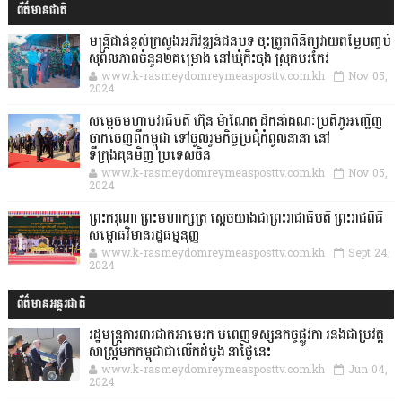
ព័ត៌មានជាតិ
មន្ត្រីជាន់ខ្ពស់ក្រសួងអភិវឌ្ឍន៍ជនបទ ចុះត្រួតពិនិត្យវាយតម្លៃបញ្ចប់
សុពលភាពចំនួន២គម្រោង នៅឃុំកិះចុង ស្រុកបរកែវ
www.k-rasmeydomreymeasposttv.com.kh
Nov 05,
2024
សម្តេចមហាបវរធិបតី ហ៊ុន ម៉ាណែត ដឹកនាំគណៈប្រតិភូអញ្ជើញ
ចាកចេញពីកម្ពុជា ទៅចូលរួមកិច្ចប្រជុំកំពូលនានា នៅ
ទីក្រុងគុនមិញ ប្រទេសចិន
www.k-rasmeydomreymeasposttv.com.kh
Nov 05,
2024
ព្រះករុណា ព្រះមហាក្សត្រ ស្តេចយាងជាព្រះរាជាធិបតី ព្រះរាជពិធី
សម្ពោធវិមានរដ្ឋធម្មនុញ្ញ
www.k-rasmeydomreymeasposttv.com.kh
Sept 24,
2024
ព័ត៌មានអន្តរជាតិ
រដ្ឋមន្រ្តីការពារជាតិអាមេរិក បំពេញទស្សនកិច្ចផ្លូវកា រនិងជាប្រវត្តិ
សាស្រ្តមកកម្ពុជាជាលើកដំបូង នាថ្ងៃនេះ
www.k-rasmeydomreymeasposttv.com.kh
Jun 04,
2024