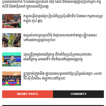
ប្រសាសន៍សំខាន់ៗរបស់សម្តេចតេជោ ហ៊ុន សែន ឱកាសអញ្ជើញចុះជួបកម្មករ កម្ម
ការិនី ជិត២ម៉ឺននាក់ ក្នុងរាជធានីភ្នំពេញ
កម្ពុជាធ្វើជាម្ចាស់ផ្ទះរៀបចំកិច្ចប្រជុំលើកទី៥ នៃគណៈកម្មការចម្រុះ
កម្ពុជា-កូរ៉េ (JC)
សម្រស់កោះព្រហ្មចារីយ៍ កំពុងមានភាពទាក់ទាញភ្ញៀវទេសចរ
ទៅលេងកម្សាន្តជាហូរហែ
រដ្ឋមន្ត្រីក្រសួងពាណិជ្ជកម្ម ដឹកនាំកិច្ចប្រជុំបូកសរុបការងារ
ពាណិជ្ជកម្ម ឆមាសទី១ និងទិសដៅយុទ្ធសាស្រ្តបន្ត
ផ្លូវក្រវាត់ក្រុងទី៣ ត្រូវបានសម្ពោធដាក់ឱ្យប្រើប្រាស់ឈ្មោះ «មហា
វិថី ស៊ី ជីនពីង» ជាផ្លូវការនៅថ្ងៃនេះ
RECENT POSTS
COMMENTS