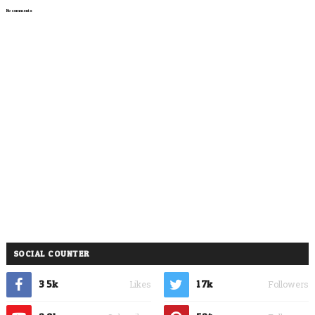
No comments
SOCIAL COUNTER
3.5k
1.7k
Likes
Followers