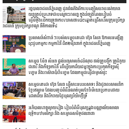
រដ្ឋបាលរាជធានីភ្នំពេញ ជូនដំណឹងពីការបញ្ចៀសចរាចរណ៍យាន
យន្តគ្រប់ប្រភេទជាបណ្តោះអាសន្ន ក្នុងអំឡុងពេលរៀបចំ
ធ្វើមីទ្ទីងបើកយុទ្ធនាការឃោសនាបោះឆ្នោតជ្រើសរើសក្រុមប្រឹក្សា
រាជធានី ក្រុមប្រឹក្សាខណ្ឌ នីតិកាលទី៤
ប្រសាសន៍សំខាន់ៗរបស់សម្តេចតេជោ ហ៊ុន សែន ឱកាសអញ្ជើញ
ចុះជួបកម្មករ កម្មការិនី ជិត២ម៉ឺននាក់ ក្នុងរាជធានីភ្នំពេញ
សម្តេច ម៉ែន សំអន ផ្តល់អនុសាសន៍៤ចំណុច ដល់គ្រូបង្វឹក គ្រូជំនួយ
ជានារី និងកីឡាការិនី ដើម្បីយកជ័យជម្នះក្នុងការប្រកួតកីឡាស៊ី
ហ្គេម និងអាស៊ានប៉ារ៉ាហ្គេម ដែលកម្ពុជាធ្វើជាម្ចាស់ផ្ទះ
សម្ដេចតេជោ ហ៊ុន សែន ផ្ញើសារអបអរសាទរ និងជូនពរសាសនិក
ខ្មែរឥស្លាម ដែលបញ្ចប់ពិធីអំណត់បួសខែរ៉ាម៉ាឌនប្រកបដោយ
ជោគជ័យ និងរីករាយថ្ងៃបុណ្យរ៉យ៉ាហ៊្វីទ្រី
អភិបាលខេត្តស្វាយរៀង រៀបចំពិធីបុណ្យឆ្លងបណ្ណាល័យសាលា
ពុទ្ធិកបឋមសិក្សា និង សម្ពោធសមិទ្ធផលនានា