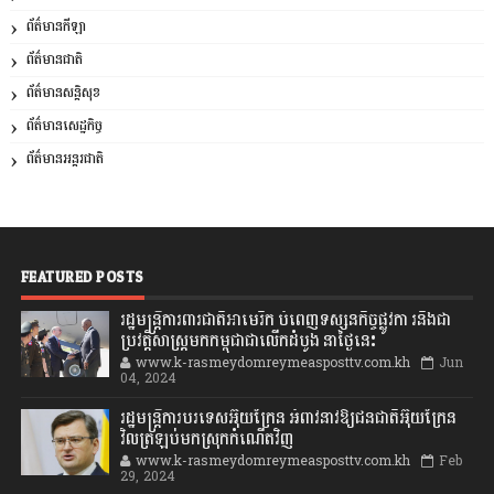
ព័ត៌មានកីឡា
ព័ត៌មានជាតិ
ព័ត៌មានសន្តិសុខ
ព័ត៌មានសេដ្ឋកិច្ច
ព័ត៌មានអន្តរជាតិ
FEATURED POSTS
រដ្ឋមន្រ្តីការពារជាតិអាមេរិក បំពេញទស្សនកិច្ចផ្លូវកា រនិងជា
ប្រវត្តិសាស្រ្តមកកម្ពុជាជាលើកដំបូង នាថ្ងៃនេះ
www.k-rasmeydomreymeasposttv.com.kh
Jun
04, 2024
រដ្ឋមន្ត្រីការបរទេសអ៊ុយក្រែន អំពាវនាវឱ្យជនជាតិអ៊ុយក្រែន
វិលត្រឡប់មកស្រុកកំណើតវិញ
www.k-rasmeydomreymeasposttv.com.kh
Feb
29, 2024