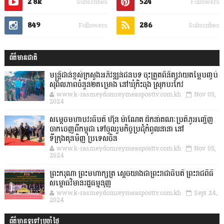
2.8k
524
Subscribes
Followers
849
286
Followers
Subscribes
ព័ត៌មានជាតិ
មន្ត្រីជាន់ខ្ពស់ក្រសួងអភិវឌ្ឍន៍ជនបទ ចុះត្រួតពិនិត្យវាយតម្លៃបញ្ចប់
សុពលភាពចំនួន២គម្រោង នៅឃុំកិះចុង ស្រុកបរកែវ
www.k-rasmeydomreymeasposttv.com.kh
Nov 05,
2024
សម្តេចមហាបវរធិបតី ហ៊ុន ម៉ាណែត ដឹកនាំគណៈប្រតិភូអញ្ជើញ
ចាកចេញពីកម្ពុជា ទៅចូលរួមកិច្ចប្រជុំកំពូលនានា នៅ
ទីក្រុងគុនមិញ ប្រទេសចិន
www.k-rasmeydomreymeasposttv.com.kh
Nov 05,
2024
ព្រះករុណា ព្រះមហាក្សត្រ ស្តេចយាងជាព្រះរាជាធិបតី ព្រះរាជពិធី
សម្ពោធវិមានរដ្ឋធម្មនុញ្ញ
www.k-rasmeydomreymeasposttv.com.kh
Sept 24,
2024
ព័ត៌មានទូទៅប្រចាំថ្ងៃ