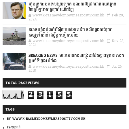
រដ្ឋមន្ត្រីការបរទេសអ៊ុយក្រែន អំពាវនាវឱ្យជនជាតិអ៊ុយក្រែន
វិលត្រឡប់មកស្រុកកំណើតវិញ
www.k-rasmeydomreymeasposttv.com.kh
Feb 29,
2024
នាវាចម្បាំងបំពាក់មីស៊ីលរបស់អាមេរិក ចល័តឆ្លងកាត់ច្រក
សមុទ្រតៃវ៉ាន់ ជាថ្មីម្តងទៀតហើយ
www.k-rasmeydomreymeasposttv.com.kh
Nov 23,
2021
BREAKING NEWS: មានហេតុការណ៍ផ្ទុះនៅជិតស្ថានទូតអាមេរិក
ប្រចាំទីក្រុងប៉េកាំង
www.k-rasmeydomreymeasposttv.com.kh
Jul 26,
2018
TOTAL PAGEVIEWS
2
3
1
5
5
TAGS
BY: WWW.K-RASMEYDOMREYMEASPOSTTV.COM.KH
ទេសចរណ៍