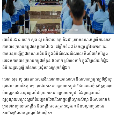
(បាត់ដំបង)៖ លោក សុខ លូ អភិបាលខេត្ត និងជាប្រធានគណៈកម្មាធិការសាខា
កាកបាទក្រហមកម្ពុជាខេត្តបាត់ដំបង នៅព្រឹកទី២៨ ខែកញ្ញា ឆ្នាំ២០២៣នេះ
បានបន្តអញ្ជើញជាគណៈអធិបតី ក្នុងពិធីសំណេះសំណាល និងបំពាក់កន្សែង
យុវជនកាកបាទក្រហមកម្ពុជាចំនួន ៥០នាក់ ស្រី៣០នាក់ ក្នុងវិទ្យាល័យកំរៀង
ពិធីនេះប្រារព្ធធ្វើនៅសាលប្រជុំសាលស្រុកកំរៀង។
លោក សុខ លូ បានកោតសរសើរលោកនាយកសាលា និងលោកគ្រូអ្នកគ្រូទីប្រឹក្សា
យុវជន ព្រមទាំងក្មួយៗ យុវជនកាកបាទក្រហមកម្ពុជា ដែលបានស្ម័គ្រចិត្តចូលរួម
បំពេញការងារមនុស្សធម៌ជាមួយកាកបាទក្រហមកម្ពុជា និងចូលរួមអប់រំ
ផ្សព្វផ្សាយបណ្ដុះស្មារតីនៃវប្បធម៌ចែករំលែកក្នុងគ្រឹះស្ថានសិក្សា និងសហគមន៍
ព្រមទាំងព្យាយាមពង្រឹង និងពង្រីកសមត្ថភាពយុវជន និងបណ្ដាញយុវជន
កាន់តែច្រើនជាបន្ដបន្ទាប់ថែមទៀត។