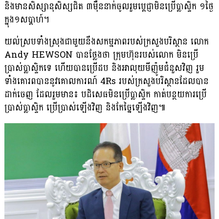
និងមានសិស្សានុសិស្សជិត ៣ម៉ឺននាក់ចូលរួមប្តេជ្ញាមិនប្រើប្លាស្ទិក ១ថ្ងៃ
ក្នុង១សប្តាហ៍។
យល់ស្របទាំងស្រុងជាមួយនឹងសកម្មភាពរបស់ក្រសួងបរិស្ថាន លោក
Andy HEWSON បានថ្លែងថា ក្រុមហ៊ុនរបស់លោក មិនប្រើ
ប្រាស់ប្លាស្ទិកទេ ហើយបានប្រើដប និងអាលុយមីញ៉ូមជំនួសវិញ រួម
ទាំងគោរពបាននូវគោលការណ៍ 4Rs របស់ក្រសួងបរិស្ថានដែលបាន
ដាក់ចេញ ដែលរួមមាន៖ បដិសេធមិនប្រើប្លាស្ទិក កាត់បន្ថយការប្រើ
ប្រាស់ប្លាស្ទិក ប្រើប្រាស់ឡើងវិញ និងកែច្នៃឡើងវិញ៕