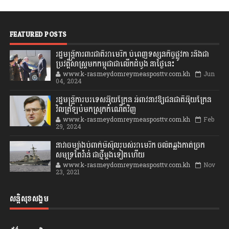
FEATURED POSTS
រដ្ឋមន្រ្តីការពារជាតិអាមេរិក បំពេញទស្សនកិច្ចផ្លូវកា រនិងជា
ប្រវត្តិសាស្រ្តមកកម្ពុជាជាលើកដំបូង នាថ្ងៃនេះ
www.k-rasmeydomreymeasposttv.com.kh
Jun
04, 2024
រដ្ឋមន្ត្រីការបរទេសអ៊ុយក្រែន អំពាវនាវឱ្យជនជាតិអ៊ុយក្រែន
វិលត្រឡប់មកស្រុកកំណើតវិញ
www.k-rasmeydomreymeasposttv.com.kh
Feb
29, 2024
នាវាចម្បាំងបំពាក់មីស៊ីលរបស់អាមេរិក ចល័តឆ្លងកាត់ច្រក
សមុទ្រតៃវ៉ាន់ ជាថ្មីម្តងទៀតហើយ
www.k-rasmeydomreymeasposttv.com.kh
Nov
23, 2021
សន្តិសុខសង្គម