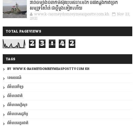
នាវាចម្បាំងបំពាក់មីស៊ីលរបស់អាមេរិក ចល័តឆ្លងកាត់ច្រក
សមុទ្រតៃវ៉ាន់ ជាថ្មីម្តងទៀតហើយ
www.k-rasmeydomreymeasposttv.com.kh
Nov 23,
2021
TOTAL PAGEVIEWS
2
3
0
4
2
TAGS
BY: WWW.K-RASMEYDOMREYMEASPOSTTV.COM.KH
ទេសចរណ៍
ព័ត៌មានកីឡា
ព័ត៌មានជាតិ
ព័ត៌មានសន្តិសុខ
ព័ត៌មានសេដ្ឋកិច្ច
ព័ត៌មានអន្តរជាតិ