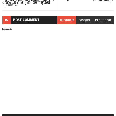
ភាពថែទាំសុខភាពសេវាសាធារណៈ និង
ការគិតរបស់ខ្ញុំ»
ឯកជន រួមទាំងពង្រឹងនិយ័តកម្មសេវា
សុខាភិបាល
POST
COMMENT
BLOGGER
DISQUS
FACEBOOK
No comments