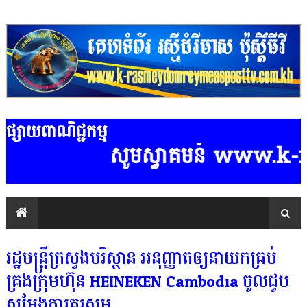
ផ្សាយពាណិជ្ជកម្ម
សូមស្វាគមន៍ www.k-rasmey
រដ្ឋមន្រ្តីក្រសួងបរិស្ថាន អនុញ្ញាតឲ្យនាយកគ្រប់
គ្រងក្រុមហ៊ុន HEINEKEN Cambodia ចូលជួប
សម្តែងការគួរសម