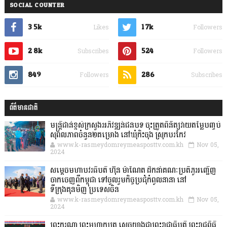
SOCIAL COUNTER
3.5k
1.7k
Likes
Followers
2.8k
524
Subscribes
Followers
849
286
Followers
Subscribes
ព័ត៌មានជាតិ
មន្ត្រីជាន់ខ្ពស់ក្រសួងអភិវឌ្ឍន៍ជនបទ ចុះត្រួតពិនិត្យវាយតម្លៃបញ្ចប់
សុពលភាពចំនួន២គម្រោង នៅឃុំកិះចុង ស្រុកបរកែវ
www.k-rasmeydomreymeasposttv.com.kh
Nov 05,
2024
សម្តេចមហាបវរធិបតី ហ៊ុន ម៉ាណែត ដឹកនាំគណៈប្រតិភូអញ្ជើញ
ចាកចេញពីកម្ពុជា ទៅចូលរួមកិច្ចប្រជុំកំពូលនានា នៅ
ទីក្រុងគុនមិញ ប្រទេសចិន
www.k-rasmeydomreymeasposttv.com.kh
Nov 05,
2024
ព្រះករុណា ព្រះមហាក្សត្រ ស្តេចយាងជាព្រះរាជាធិបតី ព្រះរាជពិធី