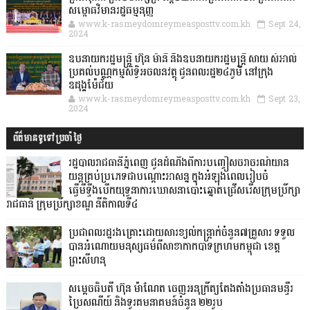
សម្ពោធវិមានរដ្ឋធម្មនុញ្ញ
www.k-rasmeydomreymeasposttv.com.kh
Sept 24,
2024
ឧបនាយករដ្ឋមន្ដ្រី ហ៊ុន ម៉ានី និងឧបនាយករដ្ឋមន្ដ្រី សាយ សំអាល់
ប្រគល់បណ្ណកម្មសិទ្ធិអចលនវត្ថុ ជូនពលរដ្ឋ២៤ភូមិ នៅក្រុង
ឧដុង្គម៉ែជ័យ
www.k-rasmeydomreymeasposttv.com.kh
Sept 23,
2024
ព័ត៌មានទូទៅប្រចាំថ្ងៃ
រដ្ឋបាលរាជធានីភ្នំពេញ ជូនដំណឹងពីការបញ្ចៀសចរាចរណ៍យាន
យន្តគ្រប់ប្រភេទជាបណ្តោះអាសន្ន ក្នុងអំឡុងពេលរៀបចំ
ធ្វើមីទ្ទីងបើកយុទ្ធនាការឃោសនាបោះឆ្នោតជ្រើសរើសក្រុមប្រឹក្សា
រាជធានី ក្រុមប្រឹក្សាខណ្ឌ នីតិកាលទី៤
ប្រជាពលរដ្ឋរងគ្រោះដោយសារខ្យល់កន្ត្រាក់ចំនួន៧គ្រួសារ ទទួល
បានអំណោយមនុស្សធម៌ពីសាខាកាកបាទក្រហមកម្ពុជា ខេត្ត
ព្រះសីហនុ
សម្តេចធិបតី ហ៊ុន ម៉ាណែត ចេញអនុក្រឹត្យតែងតាំងប្រធានមន្ទីរ
ប្រៃសណីយ៍ និងទូរគមនាគមន៍ចំនួន ២២រូប