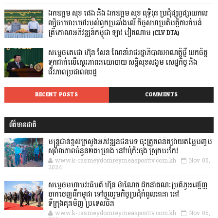
ឯកឧត្តម សុខ ផេង និង ឯកឧត្តម សុខ ពុទ្ធិវុធ ប្រជុំផ្សព្វផ្សាយកល
ល្បិចឃោរឃៅរបស់ពួកប្រឆាំងលើ កិច្ចសហប្រតិបត្តិការតំបន់
ត្រីកោណអភិវឌ្ឍន៍កម្ពុជា ឡាវ វៀតណាម (CLV DTA)
សម្តេចតេជោ ហ៊ុន សែន ណែនាំរាជរដ្ឋាភិបាលអាណត្តិថ្មី យកចិត្ត
ទុកដាក់លើស្ថេរភាពនយោបាយ សន្តិសុខសង្គម សេដ្ឋកិច្ច និង
ជីវភាពប្រជាពលរដ្ឋ
RECENT POSTS
COMMENTS
ព័ត៌មានជាតិ
មន្ត្រីជាន់ខ្ពស់ក្រសួងអភិវឌ្ឍន៍ជនបទ ចុះត្រួតពិនិត្យវាយតម្លៃបញ្ចប់
សុពលភាពចំនួន២គម្រោង នៅឃុំកិះចុង ស្រុកបរកែវ
www.k-rasmeydomreymeasposttv.com.kh
Nov 05,
2024
សម្តេចមហាបវរធិបតី ហ៊ុន ម៉ាណែត ដឹកនាំគណៈប្រតិភូអញ្ជើញ
ចាកចេញពីកម្ពុជា ទៅចូលរួមកិច្ចប្រជុំកំពូលនានា នៅ
ទីក្រុងគុនមិញ ប្រទេសចិន
www.k-rasmeydomreymeasposttv.com.kh
Nov 05,