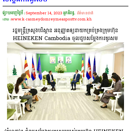
ផ្សាយចេញថ្ងៃទី :
September 14, 2023
អ្នកនិពន្ធ.
ព័ត៌មានជាតិ
www.k-rasmeydomreymeasposttv.com.kh
ដោយ :
រដ្ឋមន្រ្តីក្រសួងបរិស្ថាន អនុញ្ញាតឲ្យនាយកគ្រប់គ្រងក្រុមហ៊ុន
HEINEKEN Cambodia ចូលជួបសម្តែងការគួរសម