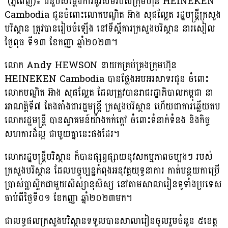
(ភ្នំពេញ)៖ ជំនួបសម្តែងការគួរសមរបស់ក្រុមហ៊ុន HEINEKEN
Cambodia ជូនចំពោះលោកបណ្ឌិត អ៊ាង សុផល្លែត រដ្ឋមន្រ្តីក្រសួង
បរិស្ថាន ត្រូវបានរៀបចំឡើង នៅទីស្តីការក្រសួងបរិស្ថាន នារសៀល
ថ្ងៃពុធ ទី១៣ ខែកញ្ញា ឆ្នាំ២០២៣។
លោក Andy HEWSON នាយកគ្រប់គ្រងក្រុមហ៊ុន
HEINEKEN Cambodia បានថ្លែងអបអរសាទរជូន ចំពោះ
លោកបណ្ឌិត អ៊ាង សុផល្លែត ដែលត្រូវបានរាជរដ្ឋាភិបាលកម្ពុជា នា
អាណត្តិទី៧ តែងតាំងជារដ្ឋមន្រ្តី ក្រសួងបរិស្ថាន ហើយជាការឆ្លើយតប
លោករដ្ឋមន្ត្រី បានស្វាគមន៍យ៉ាងកក់ក្តៅ ចំពោះទំនាក់ទំនង និងកិច្ច
សហការដ៏ល្អ ជាមួយគ្នានេះផងដែរ។
លោករដ្ឋមន្រ្តីបរិស្ថាន ក៏បានផ្សព្វផ្សាយនូវសកម្មភាពចម្បងៗ របស់
ក្រសួងបរិស្ថាន ដែលបច្ចុប្បន្នកំពុងអនុវត្តយុទ្ធនាការ កាត់បន្ថយកាប្រើ
ប្រាស់ប្លាស្ទិកជាមួយសិស្សានុសិស្ស នៅតាមសាលារៀនទូទាំងប្រទេស
ចាប់ពីថ្ងៃទី០១ ខែកញ្ញា ឆ្នាំ២០២៣មក។
ជាលទ្ធផលក្រសួងបរិស្ថានទទួលបានសាលារៀនចូលរួមចំនួន ៥ខេត្ត