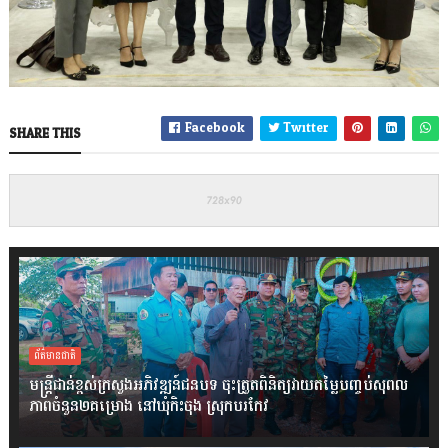
Facebook
Twitter
SHARE THIS
ព័ត៌មានជាតិ
មន្ត្រីជាន់ខ្ពស់ក្រសួងអភិវឌ្ឍន៍ជនបទ ចុះត្រួតពិនិត្យវាយតម្លៃបញ្ចប់សុពល
ភាពចំនួន២គម្រោង នៅឃុំកិះចុង ស្រុកបរកែវ