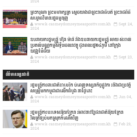
2024
ព្រះករុណា ព្រះមហាក្សត្រ ស្តេចយាងជាព្រះរាជាធិបតី ព្រះរាជពិធី
សម្ពោធវិមានរដ្ឋធម្មនុញ្ញ
www.k-rasmeydomreymeasposttv.com.kh
Sept 24,
2024
ឧបនាយករដ្ឋមន្ដ្រី ហ៊ុន ម៉ានី និងឧបនាយករដ្ឋមន្ដ្រី សាយ សំអាល់
ប្រគល់បណ្ណកម្មសិទ្ធិអចលនវត្ថុ ជូនពលរដ្ឋ២៤ភូមិ នៅក្រុង
ឧដុង្គម៉ែជ័យ
www.k-rasmeydomreymeasposttv.com.kh
Sept 23,
2024
ព័ត៌មានអន្តរជាតិ
រដ្ឋមន្រ្តីការពារជាតិអាមេរិក បំពេញទស្សនកិច្ចផ្លូវកា រនិងជាប្រវត្តិ
សាស្រ្តមកកម្ពុជាជាលើកដំបូង នាថ្ងៃនេះ
www.k-rasmeydomreymeasposttv.com.kh
Jun 04,
2024
រដ្ឋមន្ត្រីការបរទេសអ៊ុយក្រែន អំពាវនាវឱ្យជនជាតិអ៊ុយក្រែន
វិលត្រឡប់មកស្រុកកំណើតវិញ
www.k-rasmeydomreymeasposttv.com.kh
Feb 29,
2024