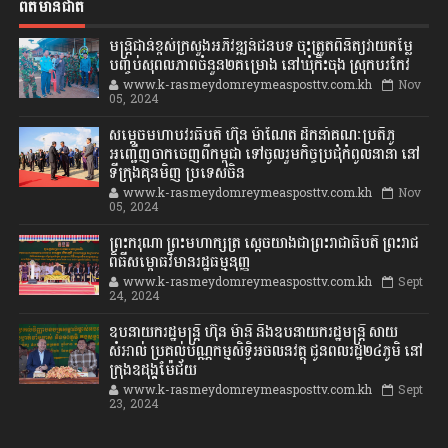
ព័ត៌មានជាតិ
មន្ត្រីជាន់ខ្ពស់ក្រសួងអភិវឌ្ឍន៍ជនបទ ចុះត្រួតពិនិត្យវាយតម្លៃ
បញ្ចប់សុពលភាពចំនួន២គម្រោង នៅឃុំកិះចុង ស្រុកបរកែវ
www.k-rasmeydomreymeasposttv.com.kh
Nov
05, 2024
សម្តេចមហាបវរធិបតី ហ៊ុន ម៉ាណែត ដឹកនាំគណៈប្រតិភូ
អញ្ជើញចាកចេញពីកម្ពុជា ទៅចូលរួមកិច្ចប្រជុំកំពូលនានា នៅ
ទីក្រុងគុនមិញ ប្រទេសចិន
www.k-rasmeydomreymeasposttv.com.kh
Nov
05, 2024
ព្រះករុណា ព្រះមហាក្សត្រ ស្តេចយាងជាព្រះរាជាធិបតី ព្រះរាជ
ពិធីសម្ពោធវិមានរដ្ឋធម្មនុញ្ញ
www.k-rasmeydomreymeasposttv.com.kh
Sept
24, 2024
ឧបនាយករដ្ឋមន្ដ្រី ហ៊ុន ម៉ានី និងឧបនាយករដ្ឋមន្ដ្រី សាយ
សំអាល់ ប្រគល់បណ្ណកម្មសិទ្ធិអចលនវត្ថុ ជូនពលរដ្ឋ២៤ភូមិ នៅ
ក្រុងឧដុង្គម៉ែជ័យ
www.k-rasmeydomreymeasposttv.com.kh
Sept
23, 2024