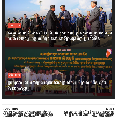
ព័ត៌មានជាតិ
សម្តេចមហាបវរធិបតី ហ៊ុន ម៉ាណែត ដឹកនាំគណៈប្រតិភូអញ្ជើញចាកចេញពី
កម្ពុជា ទៅចូលរួមកិច្ចប្រជុំកំពូលនានា នៅទីក្រុងគុនមិញ ប្រទេសចិន
ព័ត៌មានជាតិ
ព្រះករុណា ព្រះមហាក្សត្រ ស្តេចយាងជាព្រះរាជាធិបតី ព្រះរាជពិធីសម្ពោធ
វិមានរដ្ឋធម្មនុញ្ញ
PREVIOUS
NEXT
រដ្ឋមន្ដ្រីសុខាភិបាល ដាក់ចេញនូវយុទ្ធ
សម្តេចតេជោ ហ៊ុន សែន៖ «នាយករដ្ឋ
សាស្ដ្រ ៩ចំណុច ជំរុញលើកកម្ពស់គុណ
មន្ត្រី ហ៊ុន ម៉ាណែត ធ្វើបានល្អលើសពី