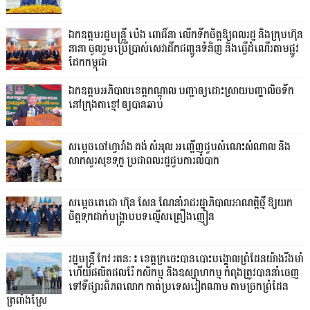
ឯកឧត្តមរដ្ឋមន្ត្រី ប៉េង ពោធិ៍នា លើកទឹកចិត្តឱ្យពលរដ្ឋ និងក្រុមហ៊ុន
នានា ចូលរួមប្រើប្រាស់សេវាដឹកជញ្ជូនទំនិញ និងធ្វើដំណើរតាមផ្លូវ
ដែកកម្ពុជា
ឯកឧត្តមអភិបាលខេត្តកណ្ដាល បញ្ជាឲ្យដោះស្រាយបញ្ហាលិចទឹក
នៅក្រុងតាខ្មៅ ឲ្យបានឆាប់
សម្តេចចៅហ្វាវាំង គង់ សំអុល អញ្ជើញជួបសំណេះសំណាល និង
សាកសួរសុខទុក្ខ ប្រជាពលរដ្ឋជួបការលំបាក
សម្តេចតេជោ ហ៊ុន សែន ណែនាំរាជរដ្ឋាភិបាលអាណត្តិថ្មី ឱ្យយក
ចិត្តទុកដាក់បង្ក្រាបបទល្មើសគ្រឿងញៀន
រដ្ឋមន្ត្រី កែវ រតនៈ៖ ខេត្តក្រចេះបានបោះបង្គោលព្រំដែនយ៉ាងរឹងមាំ
ហើយផលិតផលរ៉ែ កសិកម្ម និងឧស្សាហកម្ម កំពុងត្រូវបាននាំចេញ
ទៅទីផ្សារពិភពលោក កាត់ប្រទេសវៀតណាម តាមច្រកព្រំដែន
ត្រពាំងស្រែ