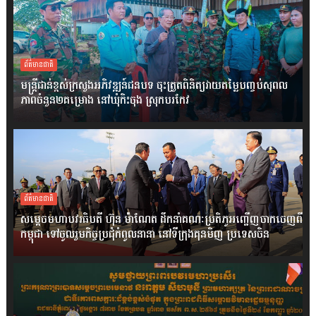
ព័ត៌មានជាតិ
មន្ត្រីជាន់ខ្ពស់ក្រសួងអភិវឌ្ឍន៍ជនបទ ចុះត្រួតពិនិត្យវាយតម្លៃបញ្ចប់សុពល
ភាពចំនួន២គម្រោង នៅឃុំកិះចុង ស្រុកបរកែវ
ព័ត៌មានជាតិ
សម្តេចមហាបវរធិបតី ហ៊ុន ម៉ាណែត ដឹកនាំគណៈប្រតិភូអញ្ជើញចាកចេញពី
កម្ពុជា ទៅចូលរួមកិច្ចប្រជុំកំពូលនានា នៅទីក្រុងគុនមិញ ប្រទេសចិន