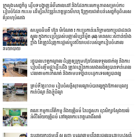
ក្រសួងសេដ្ឋកិច្ច ធ្វើបទបង្ហាញអំពីគោលដៅ និងផែនការសកម្មភាពសម្រាប់ការ
រៀបចំផែន ការមេ ដើម្បីអភិវឌ្ឍន៍ខេត្តព្រះសីហនុ ឱ្យក្លាយជាតំបន់សេដ្ឋកិច្ចពិសេស
គំរូពហុបំណង
សម្តេចធិបតី ហ៊ុន ម៉ាណែត៖ ការប្រកាន់អភិក្រមយកប្រជាជនជា
ស្នូល ក្នុងការប្រើប្រាស់បញ្ញាសិប្បនិម្មិត (AI) មានសារៈសំខាន់យ៉ាង
ខ្លាំង តែត្រូវជំរុញការផ្លាស់ប្តូរឥរិយាបថរបស់អ្នករៀបចំគោល
នយោបាយ
រដ្ឋបាលខេត្តកណ្ដាល ជំរុញឲ្យក្រុមហ៊ុនដែលទទួលដាក់លូ និងការ
រៀបចិញ្ចើមផ្លូវថ្មើរជើង ត្រូវពន្លឿនការសាងសង់ឲ្យបានទាន់ពេល
វេលាតាមការកំណត់ និងតាមបទដ្ឋានបច្ចេកទេសឲ្យបានល្អ
គ្រប់ទីវត្តអារាម រៀបចំសន្តិសុខសណ្តាប់បានល្អក្នុងឱកាសបុណ្យ
កាន់បិណ្ឌ និងភ្ជុំបិណ្ឌ
គណៈកម្មការនីតិកម្ម និងយុត្តិធម៌ នៃរដ្ឋសភា ចុះសិក្សាស្វែងយល់
អំពីវិស័យយុត្តិធម៌ នៅតុលាការខេត្តពោធិ៍សាត់
ឧបនាយករដ្ឋមន្ដ្រី ស សុខា បណ្ដេញមន្ដ្រីនគរបាលអន្ដោប្រវេសន៍