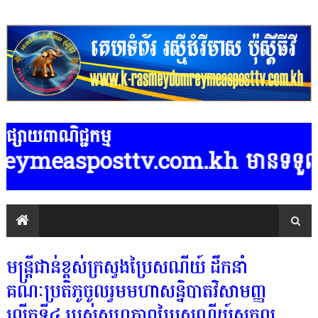
ផ្សាយពាណិជ្ជកម្ម
sttv.com.kh មានទទួលផ្សាយពាណិជ្ជក
មន្ត្រីជាន់ខ្ពស់ក្រសួងប្រៃសណីយ៍ ដឹកនាំ
គណៈប្រតិភូចូលរួមមហាសន្និបាតវិសាមញ្ញ
លើកទី៤ របស់សហភាពប្រៃសណីយ៍សកល