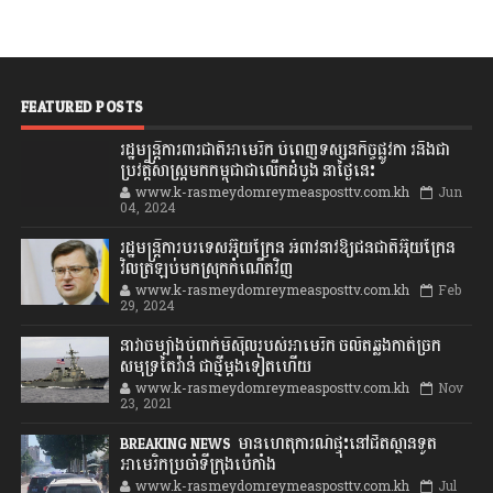
FEATURED POSTS
រដ្ឋមន្រ្តីការពារជាតិអាមេរិក បំពេញទស្សនកិច្ចផ្លូវកា រនិងជា
ប្រវត្តិសាស្រ្តមកកម្ពុជាជាលើកដំបូង នាថ្ងៃនេះ
www.k-rasmeydomreymeasposttv.com.kh
Jun
04, 2024
រដ្ឋមន្ត្រីការបរទេសអ៊ុយក្រែន អំពាវនាវឱ្យជនជាតិអ៊ុយក្រែន
វិលត្រឡប់មកស្រុកកំណើតវិញ
www.k-rasmeydomreymeasposttv.com.kh
Feb
29, 2024
នាវាចម្បាំងបំពាក់មីស៊ីលរបស់អាមេរិក ចល័តឆ្លងកាត់ច្រក
សមុទ្រតៃវ៉ាន់ ជាថ្មីម្តងទៀតហើយ
www.k-rasmeydomreymeasposttv.com.kh
Nov
23, 2021
BREAKING NEWS: មានហេតុការណ៍ផ្ទុះនៅជិតស្ថានទូត
អាមេរិកប្រចាំទីក្រុងប៉េកាំង
www.k-rasmeydomreymeasposttv.com.kh
Jul