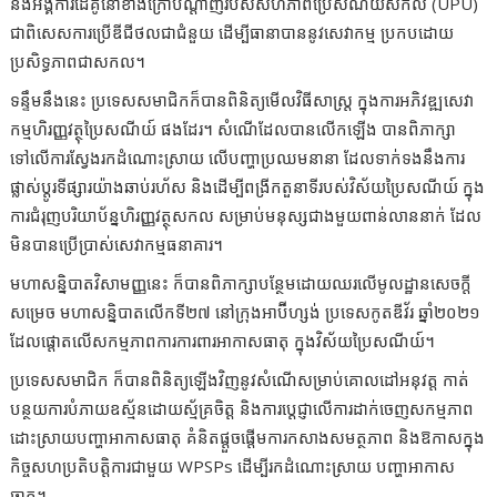
និងអង្គការដៃគូនៅខាងក្រៅបណ្តាញរបស់សហភាពប្រៃសណីយ៍សកល (UPU)
ជាពិសេសការប្រើឌីជីថលជាជំនួយ ដើម្បីធានាបាននូវសេវាកម្ម ប្រកបដោយ
ប្រសិទ្ធភាពជាសកល។
ទន្ទឹមនឹងនេះ ប្រទេសសមាជិកក៏បានពិនិត្យមើលវិធីសាស្រ្ត ក្នុងការអភិវឌ្ឍសេវា
កម្មហិរញ្ញវត្ថុប្រៃសណីយ៍ ផងដែរ។ សំណើដែលបានលើកឡើង បានពិភាក្សា
ទៅលើការស្វែងរកដំណោះស្រាយ លើបញ្ហាប្រឈមនានា ដែលទាក់ទងនឹងការ
ផ្លាស់ប្តូរទីផ្សារយ៉ាងឆាប់រហ័ស និងដើម្បីពង្រីកតួនាទីរបស់វិស័យប្រៃសណីយ៍ ក្នុង
ការជំរុញបរិយាប័ន្នហិរញ្ញវត្ថុសកល សម្រាប់មនុស្សជាងមួយពាន់លាននាក់ ដែល
មិនបានប្រើប្រាស់សេវាកម្មធនាគារ។
មហាសន្និបាតវិសាមញ្ញនេះ ក៏បានពិភាក្សាបន្ថែមដោយឈរលើមូលដ្ឋានសេចក្តី
សម្រេច មហាសន្និបាតលើកទី២៧ នៅក្រុងអាប៊ីហ្សង់ ប្រទេសកូតឌីវ័រ ឆ្នាំ២០២១
ដែលផ្តោតលើសកម្មភាពការការពារអាកាសធាតុ ក្នុងវិស័យប្រៃសណីយ៍។
ប្រទេសសមាជិក ក៏បានពិនិត្យឡើងវិញនូវសំណើសម្រាប់គោលដៅអនុវត្ត កាត់
បន្ថយការបំភាយឧស្ម័នដោយស្ម័គ្រចិត្ត និងការប្តេជ្ញាលើការដាក់ចេញសកម្មភាព
ដោះស្រាយបញ្ហាអាកាសធាតុ គំនិតផ្តួចផ្តើមការកសាងសមត្ថភាព និងឱកាសក្នុង
កិច្ចសហប្រតិបត្តិការជាមួយ WPSPs ដើម្បីរកដំណោះស្រាយ បញ្ហាអាកាស
ធាតុ។