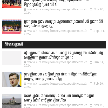
ចាកចេញពីកម្ពុជា ទៅចូលរួមកិច្ចប្រជុំកំពូលនានា នៅ
ទីក្រុងគុនមិញ ប្រទេសចិន
www.k-rasmeydomreymeasposttv.com.kh
Nov 05,
2024
ព្រះករុណា ព្រះមហាក្សត្រ ស្តេចយាងជាព្រះរាជាធិបតី ព្រះរាជពិធី
សម្ពោធវិមានរដ្ឋធម្មនុញ្ញ
www.k-rasmeydomreymeasposttv.com.kh
Sept 24,
2024
ព័ត៌មានអន្តរជាតិ
រដ្ឋមន្រ្តីការពារជាតិអាមេរិក បំពេញទស្សនកិច្ចផ្លូវកា រនិងជាប្រវត្តិ
សាស្រ្តមកកម្ពុជាជាលើកដំបូង នាថ្ងៃនេះ
www.k-rasmeydomreymeasposttv.com.kh
Jun 04,
2024
រដ្ឋមន្ត្រីការបរទេសអ៊ុយក្រែន អំពាវនាវឱ្យជនជាតិអ៊ុយក្រែន
វិលត្រឡប់មកស្រុកកំណើតវិញ
www.k-rasmeydomreymeasposttv.com.kh
Feb 29,
2024
នាវាចម្បាំងបំពាក់មីស៊ីលរបស់អាមេរិក ចល័តឆ្លងកាត់ច្រក
សមុទ្រតៃវ៉ាន់ ជាថ្មីម្តងទៀតហើយ
www.k-rasmeydomreymeasposttv.com.kh
Nov 23,