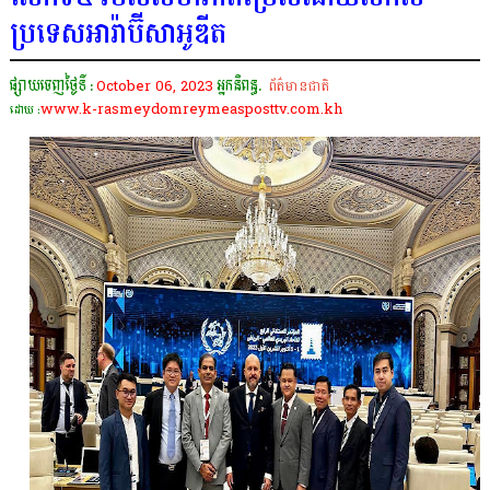
ប្រទេសអារ៉ាប៊ីសាអូឌីត
ផ្សាយចេញថ្ងៃទី :
October 06, 2023
អ្នកនិពន្ធ.
ព័ត៌មានជាតិ
www.k-rasmeydomreymeasposttv.com.kh
ដោយ :