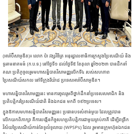
(អារ៉ាប៊ីសាអូឌីត)៖ លោក ប៉ា វង្សវិចិត្រ អនុរដ្ឋលេខាធិការក្រសួងប្រៃសណីយ៍ និង
ទូរគមនាគមន៍ (ក.ប.ទ.) នៅថ្ងៃទី១ ដល់ថ្ងៃទី៥ ខែតុលា ឆ្នាំ២០២៣ បានដឹកនាំ
គណៈប្រតិភូចូលរួមមហាសន្និបាតវិសាមញ្ញលើកទី៤ របស់សហភាព
ប្រៃសណីយ៍សកល នៅទីក្រុងរីយ៉ាដ ប្រទេសអារ៉ាប៊ីសាអូឌីត។
មហាសន្និបាតវិសាមញ្ញនេះ មានការចូលរួមពីថ្នាក់ដឹកនាំប្រទេសសមាជិក និង
ប្រតិបត្តិករប្រៃសណីយ៍ជាតិ និងឯកជន មកពី​ ១៩២ប្រទេស។
ក្នុងឱកាសមហាសន្និបាតវិសមញ្ញនេះ ប្រធានបទសំខាន់មួយ ដែលត្រូវបាន
លើកយកពិភាក្សា គឺការបង្កើនកិច្ចសហប្រតិបត្តិការជាមួយគ្រប់ភាគី ដើម្បីពង្រីក
វិស័យប្រៃសណីយ៍កាន់តែទូលំទូលាយ (WPSPs) ដែល រួមមានក្រុមហ៊ុនឯកជន