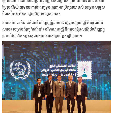
ប្រៃសណីយ៍ ដោយធានានូវបណ្តាញសកលមួយសម្រាប់ផលិតផល និងសេវា
ប្រៃសណីយ៍ តាមរយៈការបំពេញមុខងារជាអ្នកប្រឹក្សាយោបល់ សម្របសម្រួល
ទំនាក់ទំនង និងការផ្តល់ជំនួយបច្ចេកទេស។
សហភាពនេះក៏បានកំណត់បទប្បញ្ញត្តិនានា ដើម្បីផ្លាស់ប្តូរបញ្ញើ និងផ្តល់អនុ
សាសន៍សម្រាប់ជំរុញកំណើននៃបរិមាណបញ្ញើ និងសេវាប្រៃសណីយ៍ហិរញ្ញវត្ថុ
ព្រមទាំង លើកកម្ពស់គុណភាពសេវាសម្រាប់អ្នកប្រើប្រាស់៕