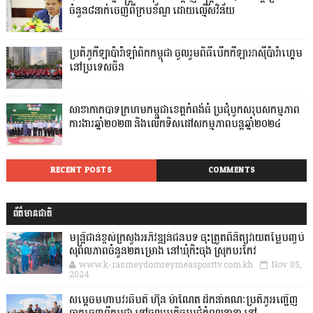
ចំនួន៨នាក់ចេញពីក្របខ័ណ្ឌ ដោយល្មើសវិន័យ
ប្រតិភូកីឡាប៉ារ៉ាឡាំពិកកម្ពុជា ចូលរួមពិធីបើកកីឡាអាស៊ីប៉ារ៉ាហ្គេម
នៅប្រទេសចិន
សាខាកាកបាទក្រហមកម្ពុជាខេត្តកំពង់ធំ ប្រជុំបូកសរុបសកម្មភាព
ការងារឆ្នាំ២០២៣ និងលើកទិសដៅសកម្មភាពបន្តឆ្នាំ២០២៤
RECENT POSTS
COMMENTS
ព័ត៌មានជាតិ
មន្ត្រីជាន់ខ្ពស់ក្រសួងអភិវឌ្ឍន៍ជនបទ ចុះត្រួតពិនិត្យវាយតម្លៃបញ្ចប់
សុពលភាពចំនួន២គម្រោង នៅឃុំកិះចុង ស្រុកបរកែវ
www.k-rasmeydomreymeasposttv.com.kh
Nov 05,
2024
សម្តេចមហាបវរធិបតី ហ៊ុន ម៉ាណែត ដឹកនាំគណៈប្រតិភូអញ្ជើញ