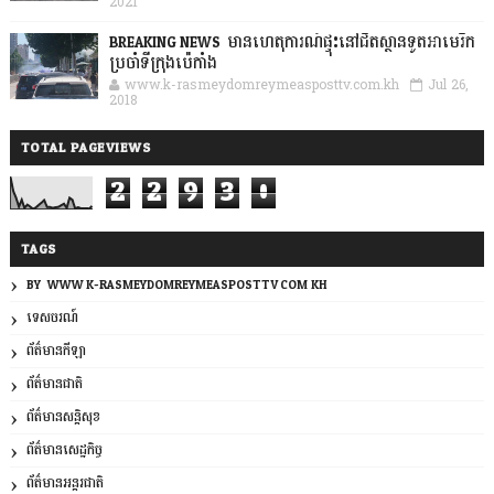
2021
BREAKING NEWS: មានហេតុការណ៍ផ្ទុះនៅជិតស្ថានទូតអាមេរិក
ប្រចាំទីក្រុងប៉េកាំង
www.k-rasmeydomreymeasposttv.com.kh
Jul 26,
2018
TOTAL PAGEVIEWS
2
2
9
3
0
TAGS
BY: WWW.K-RASMEYDOMREYMEASPOSTTV.COM.KH
ទេសចរណ៍
ព័ត៌មានកីឡា
ព័ត៌មានជាតិ
ព័ត៌មានសន្តិសុខ
ព័ត៌មានសេដ្ឋកិច្ច
ព័ត៌មានអន្តរជាតិ