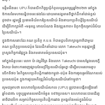
ទន្ទឹមនឹងនេះ UPU ក៏បានបើកកិច្ចប្រជុំកំពូលយុទ្ធសាស្ត្រឆ្នាំ២០២៣ នៅក្នុង
ឱកាសនៃមហាសន្និបាទនេះផងដែរ ដោយមានវត្តមានពីថ្នាក់ដឹកនាំជាន់ខ្ពស់
ដូចជា៖ រដ្ឋមន្ត្រី ប្រធាននិយ័តករប្រៃសណីយ៍ និងនាយកប្រតិបត្តិប្រៃសណីយ៍
ដើម្បីពិភាក្សាអំពី «មនុស្ស គោលបំណង និងវឌ្ឍនភាព៖ ជំពូកថ្មីសម្រាប់វិស័យ
ប្រៃសណីយ៍»។
ក្នុងឱកាសនោះដែរ គណៈប្រតិភូ ក.ប.ទ. ក៏បានជួបពិភាក្សាទ្វេភាគីជាមួយ
គណៈប្រតិភូប្រទេសជប៉ុន ដែលដឹកនាំដោយ លោក Takeuchi អនុរដ្ឋមន្ត្រី
ក្រសួងកិច្ចការផ្ទៃក្នុង និងគមនាគមន៍ប្រទេសជប៉ុន។
នៅក្នុងជំនួបនេះ លោក ប៉ា វង្សវិចិត្រ និងលោក Takeuchi បានសម្តែងសេចក្តី
រីករាយ ចំពោះការចេញផ្សាយតែមប្រិ៍ប្រៃសណីយ៍រួមគ្នា ដើម្បីអបអរសាទរខួប
លើកទី៧០ នៃកិច្ចសហប្រតិបត្តិការរវាងកម្ពុជា-ជប៉ុន និងការចូលរួមចំណែករបស់
ប្រទេសជប៉ុន ក្នុងការជួយអភិវឌ្ឍវិស័យប្រៃសណីយ៍នៅកម្ពុជា។
សូមជម្រាបថា សហភាពប្រៃសណីយ៍សកល (UPU) ត្រូវបានបង្កើតឡើងនៅ
ឆ្នាំ១៨៧៤ បច្ចុប្បន្នមានសមាជិកចំនួន ១៩២ប្រទេស។ សហភាពនេះបានដើរតួ
នាទីជាវេទិកា សម្រាប់កិច្ចសហប្រតិបត្តិការរវាង តួអង្គទាំងអស់ក្នុងវិស័យ