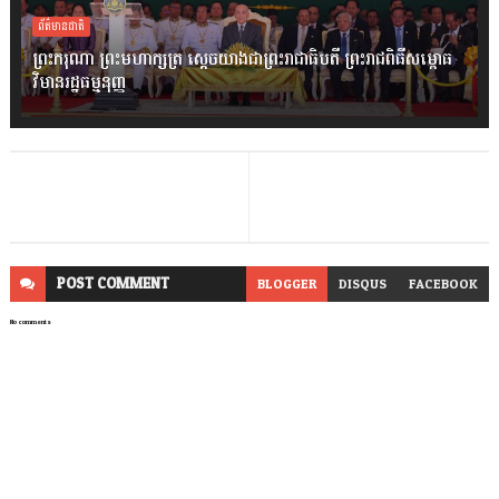
ព័ត៌មានជាតិ
ព្រះករុណា ព្រះមហាក្សត្រ ស្តេចយាងជាព្រះរាជាធិបតី ព្រះរាជពិធីសម្ពោធ
វិមានរដ្ឋធម្មនុញ្ញ
POST
COMMENT
BLOGGER
DISQUS
FACEBOOK
No comments