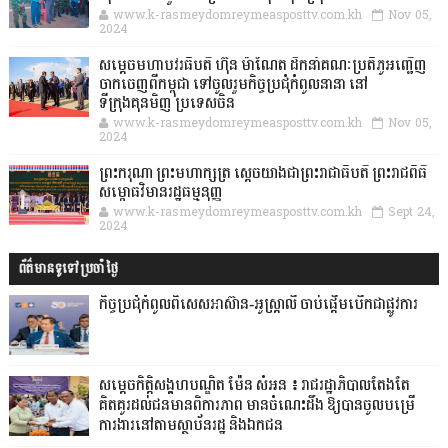
www.k-rasmeydomreymeasposttv.com.kh
Nov 05,
2024
សម្តេចមហាបវរធិបតី ហ៊ុន ម៉ាណែត ដឹកនាំគណៈប្រតិភូអញ្ជើញ
ចាកចេញពីកម្ពុជា ទៅចូលរួមកិច្ចប្រជុំកំពូលនានា នៅ
ទីក្រុងគុនមិញ ប្រទេសចិន
www.k-rasmeydomreymeasposttv.com.kh
Nov 05,
2024
ព្រះករុណា ព្រះមហាក្សត្រ ស្តេចយាងជាព្រះរាជាធិបតី ព្រះរាជពិធី
សម្ពោធវិមានរដ្ឋធម្មនុញ្ញ
www.k-rasmeydomreymeasposttv.com.kh
Sept 24,
2024
ព័ត៌មានទូទៅប្រចាំថ្ងៃ
កិច្ចប្រជុំកំពូលពិសេសអាស៊ាន-អូស្ត្រាលី ចាប់ផ្តើមបើកជាផ្លូវការ
សម្តេចកិត្តិសង្គហបណ្ឌិត ម៉ែន សំអន ៖ រាជរដ្ឋាភិបាលតែងតែ
គិតគូរដល់ជនមានពិការភាព មានចំណេះដឹង ឱ្យបានចូលបម្រើ
ការងារនៅតាមស្ថាប័នរដ្ឋ និងឯកជន