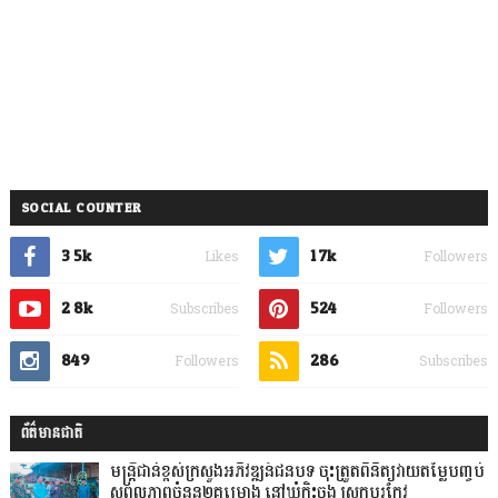
SOCIAL COUNTER
3.5k
1.7k
Likes
Followers
2.8k
524
Subscribes
Followers
849
286
Followers
Subscribes
ព័ត៌មានជាតិ
មន្ត្រីជាន់ខ្ពស់ក្រសួងអភិវឌ្ឍន៍ជនបទ ចុះត្រួតពិនិត្យវាយតម្លៃបញ្ចប់
សុពលភាពចំនួន២គម្រោង នៅឃុំកិះចុង ស្រុកបរកែវ