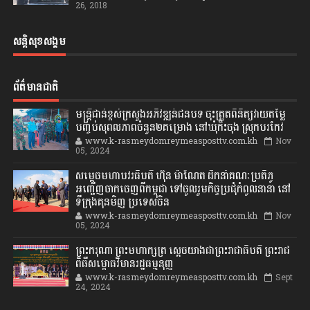
26, 2018
សន្តិសុខសង្គម
ព័ត៌មានជាតិ
មន្ត្រីជាន់ខ្ពស់ក្រសួងអភិវឌ្ឍន៍ជនបទ ចុះត្រួតពិនិត្យវាយតម្លៃ
បញ្ចប់សុពលភាពចំនួន២គម្រោង នៅឃុំកិះចុង ស្រុកបរកែវ
www.k-rasmeydomreymeasposttv.com.kh
Nov
05, 2024
សម្តេចមហាបវរធិបតី ហ៊ុន ម៉ាណែត ដឹកនាំគណៈប្រតិភូ
អញ្ជើញចាកចេញពីកម្ពុជា ទៅចូលរួមកិច្ចប្រជុំកំពូលនានា នៅ
ទីក្រុងគុនមិញ ប្រទេសចិន
www.k-rasmeydomreymeasposttv.com.kh
Nov
05, 2024
ព្រះករុណា ព្រះមហាក្សត្រ ស្តេចយាងជាព្រះរាជាធិបតី ព្រះរាជ
ពិធីសម្ពោធវិមានរដ្ឋធម្មនុញ្ញ
www.k-rasmeydomreymeasposttv.com.kh
Sept
24, 2024