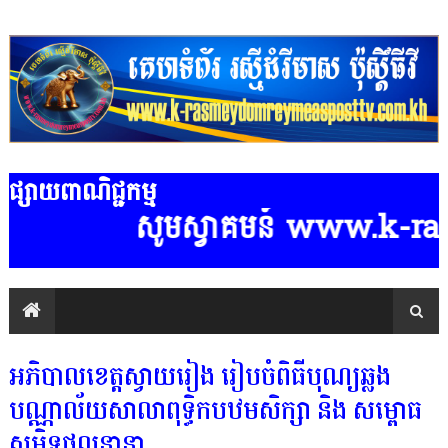
ផ្សាយពាណិជ្ជកម្ម
សូមស្វាគមន៍ www.k-rasmeydomre
អភិបាលខេត្តស្វាយរៀង រៀបចំពិធីបុណ្យឆ្លង
បណ្ណាល័យសាលាពុទ្ធិកបឋមសិក្សា និង សម្ពោធ
សមិទ្ធផលនានា