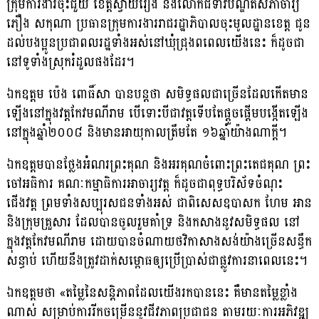
ក្រុមការងារចុះជួយ ខេត្តស្វាយរៀង និងលោកជំទាវបណ្ឌិតសភាចារ្យ
ភឿង សកុណា ប្រធានក្រុមការងាររាជរដ្ឋាភិបាលចុះមូលដ្ឋានខេត្ត ជូន
ដល់បងប្អូនប្រជាពលរដ្ឋទាំងអស់នៅឃុំជ្រុងពពេលយើងនេះ ក៏ដូចជា
នៅទូទាំងស្រុករំដួលផងដែរ។
ឯកឧត្តម ប៉េង ពោធិ៍សា បានបន្តថា សមិទ្ធផលជាច្រើនដែលកើតមាន
ឡើងនៅក្នុងវត្តកែវមណីរាម បើទោះបីជាវត្តទើបតែផ្ដួចផ្ដើមបង្កើតឡើង
នៅក្នុងឆ្នាំ២០០៨ និងមានអាយុកាលត្រឹមតែ ១៦ឆ្នាំយ៉ាងណាក្ដី។
ឯកឧត្តមបានថ្លែងអំណរព្រះគុណ និងអរគុណចំពោះព្រះតេជគុណ ព្រះ
ចៅអធិការ គណៈកម្មាធិការអាចារ្យវត្ត ក៏ដូចជាពុទ្ធបរិស័ទចំណុះ
ជើងវត្ត ព្រមទាំងសប្បុរសជនទាំងអស់ ជាពិសេសឧបាសក ហែម អាន
និងក្រុមគ្រួសារ ដែលបានចូលរួមគាំទ្រ និងកសាងនូវសមិទ្ធផល នៅ
ក្នុងវត្តកែវមណីរាម ដោយបានចំណាយថវិកាសាងសង់យ៉ាងច្រើនសន្ធឹក
សន្ធាប់ ហើយនឹងត្រូវដាក់សម្ពោធឲ្យប្រើប្រាស់ជាផ្លូវការនាពេលនេះ។
ឯកឧត្តមថា «តម្លៃនៃសន្តិភាពដែលយើងរកបាននេះ គឺមានតម្លៃខ្លាំង
ណាស់ សម្រាប់ការរីកចម្រើននូវជីវភាពប្រជាជន តាមរយៈការអភិវឌ្ឍ