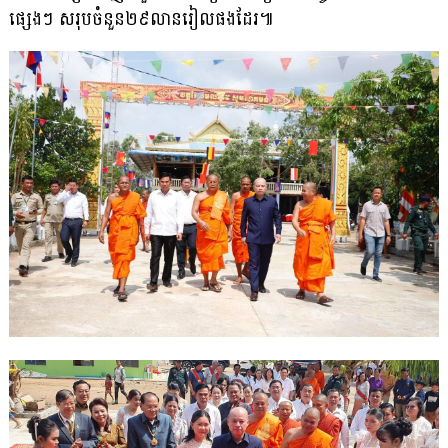
ផ្សេងៗ សរុបចំនួន២៩លានរៀលផងដែរ៕