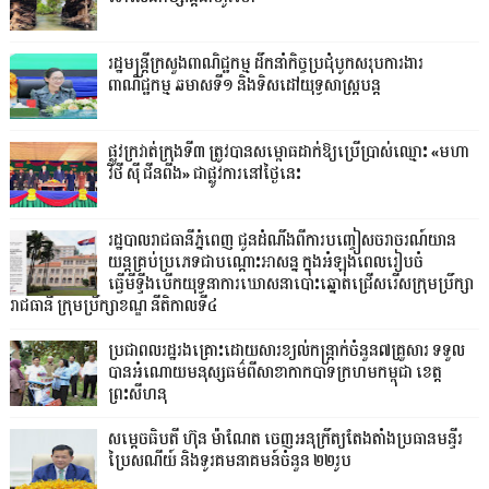
រដ្ឋមន្ត្រីក្រសួងពាណិជ្ជកម្ម ដឹកនាំកិច្ចប្រជុំបូកសរុបការងារ
ពាណិជ្ជកម្ម ឆមាសទី១ និងទិសដៅយុទ្ធសាស្រ្តបន្ត
ផ្លូវក្រវាត់ក្រុងទី៣ ត្រូវបានសម្ពោធដាក់ឱ្យប្រើប្រាស់ឈ្មោះ «មហា
វិថី ស៊ី ជីនពីង» ជាផ្លូវការនៅថ្ងៃនេះ
រដ្ឋបាលរាជធានីភ្នំពេញ ជូនដំណឹងពីការបញ្ចៀសចរាចរណ៍យាន
យន្តគ្រប់ប្រភេទជាបណ្តោះអាសន្ន ក្នុងអំឡុងពេលរៀបចំ
ធ្វើមីទ្ទីងបើកយុទ្ធនាការឃោសនាបោះឆ្នោតជ្រើសរើសក្រុមប្រឹក្សា
រាជធានី ក្រុមប្រឹក្សាខណ្ឌ នីតិកាលទី៤
ប្រជាពលរដ្ឋរងគ្រោះដោយសារខ្យល់កន្ត្រាក់ចំនួន៧គ្រួសារ ទទួល
បានអំណោយមនុស្សធម៌ពីសាខាកាកបាទក្រហមកម្ពុជា ខេត្ត
ព្រះសីហនុ
សម្តេចធិបតី ហ៊ុន ម៉ាណែត ចេញអនុក្រឹត្យតែងតាំងប្រធានមន្ទីរ
ប្រៃសណីយ៍ និងទូរគមនាគមន៍ចំនួន ២២រូប