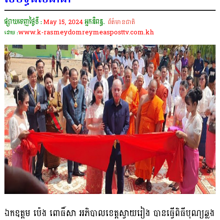
ផ្សាយចេញថ្ងៃទី :
May 15, 2024
អ្នកនិពន្ធ.
ព័ត៌មានជាតិ
www.k-rasmeydomreymeasposttv.com.kh
ដោយ :
ឯកឧត្តម ប៉េង ពោធិ៍សា អភិបាលខេត្តស្វាយរៀង បានធ្វើពិធីបុណ្យឆ្លង