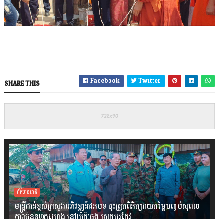
Facebook
Twitter
SHARE THIS
ព័ត៌មានជាតិ
មន្ត្រីជាន់ខ្ពស់ក្រសួងអភិវឌ្ឍន៍ជនបទ ចុះត្រួតពិនិត្យវាយតម្លៃបញ្ចប់សុពល
ភាពចំនួន២គម្រោង នៅឃុំកិះចុង ស្រុកបរកែវ