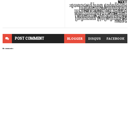
NEXT
រដ្ឋបាលរាជធានីភ្នំពេញ ជូនដំណឹងពីការ
បញ្ចៀសចរាចរណ៍យានយន្តគ្រប់
ប្រភេទជាបណ្តោះអាសន្ន ក្នុងអំឡុង
ពេលរៀបចំធ្វើមីទ្ទីងបើកយុទ្ធនាការ
ឃោសនាបោះឆ្នោតជ្រើសរើសក្រុម
ប្រឹក្សារាជធានី ក្រុមប្រឹក្សាខណ្ឌ នីតិ
កាលទី៤
POST
COMMENT
BLOGGER
DISQUS
FACEBOOK
No comments