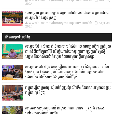
www.k-rasmeydomreymeasposttv.com.kh
Nov 05,
2024
ព្រះករុណា ព្រះមហាក្សត្រ ស្តេចយាងជាព្រះរាជាធិបតី ព្រះរាជពិធី
សម្ពោធវិមានរដ្ឋធម្មនុញ្ញ
www.k-rasmeydomreymeasposttv.com.kh
Sept 24,
2024
ព័ត៌មានទូទៅប្រចាំថ្ងៃ
សម្តេច ម៉ែន សំអន ផ្តល់អនុសាសន៍៤ចំណុច ដល់គ្រូបង្វឹក គ្រូជំនួយ
ជានារី និងកីឡាការិនី ដើម្បីយកជ័យជម្នះក្នុងការប្រកួតកីឡាស៊ី
ហ្គេម និងអាស៊ានប៉ារ៉ាហ្គេម ដែលកម្ពុជាធ្វើជាម្ចាស់ផ្ទះ
សម្ដេចតេជោ ហ៊ុន សែន ផ្ញើសារអបអរសាទរ និងជូនពរសាសនិក
ខ្មែរឥស្លាម ដែលបញ្ចប់ពិធីអំណត់បួសខែរ៉ាម៉ាឌនប្រកបដោយ
ជោគជ័យ និងរីករាយថ្ងៃបុណ្យរ៉យ៉ាហ៊្វីទ្រី
កម្ពុជាធ្វើជាម្ចាស់ផ្ទះរៀបចំកិច្ចប្រជុំលើកទី៥ នៃគណៈកម្មការចម្រុះ
កម្ពុជា-កូរ៉េ (JC)
សម្រស់កោះព្រហ្មចារីយ៍ កំពុងមានភាពទាក់ទាញភ្ញៀវទេសចរ
ទៅលេងកម្សាន្តជាហូរហែ