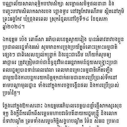
បណ្ណាល័យសាលាពុទ្ធិកបឋមសិក្សា សម្ពោធសមិទ្ធផលនានា និង
បញ្ចុះបឋមសិលាកសាងរបង ខ្លោងទ្វារ នៅវត្តកែវមណីរាម ស្ថិតនៅភូមិ
ព្រះអង្គកែវ ឃុំជ្រុងពពេល ស្រុករំដួលនៅថ្ងៃទី១៤ ខែឧសភា
ឆ្នាំ២០២៤។
ឯកឧត្តម ប៉េង ពោធិ៍សា អភិបាលខេត្តស្វាយរៀង បានអំពាវនាវបងប្អូន
ប្រជាពលរដ្ឋទាំងអស់ សូមមានការប្រុងប្រយ័ត្នចំពោះគ្រោះធម្មជាតិ
ផ្សេងៗ ជាពិសេសខ្យល់កន្ត្រាក់ និងរន្ទះជាដើម ហើយក៏សូមឲ្យ
អាជ្ញាធរ ត្រូវត្រៀមជាប់ជានិច្ចនូវវិធានអន្តរាគមន៍ជួយសង្គ្រោះប្រជា
ពលរដ្ឋឲ្យបានទាន់ពេលវេលា ពេលមានគ្រោះធម្មជាតិកើតឡើង
ជាមួយនិងការបន្តការយកចិត្តទុកដាក់តាមដានការប្រើប្រាស់ទឹកនៅ
តាមបណ្ដាមូលដ្ឋាន ទាំងនៅក្នុងការបង្កបង្កើនផល និងការប្រើប្រាស់
ប្រចាំថ្ងៃ។
ថ្លែងនៅក្នុងឱកាសនោះ ឯកឧត្តមអភិបាលខេត្តបានផ្ដាំផ្ញើសាកសួរសុខ
ទុក្ខ និងក្ដីនឹករលឹកពីសម្ដេចមហាបវរធិបតីនាយករដ្ឋមន្ត្រី និងលោក
ជំទាវបណ្ឌិត ព្រមទាំងសម្ដេចកិត្តិសង្គហបណ្ឌិត ម៉ែន សំអន ប្រធាន