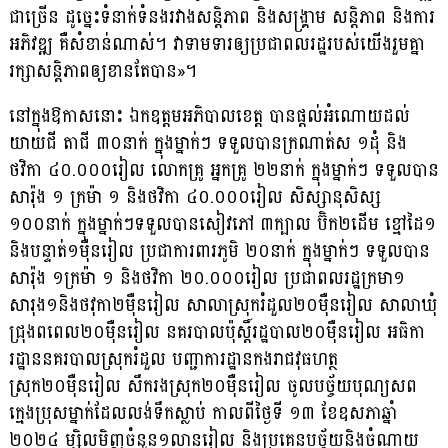
ជាច្រើន ដូច្នេះទំនាក់ទំនងរវាងសន្តិភាព និងសង្គ្រាម សន្តិភាព និងការ
អភិវឌ្ឍ គឺសំខាន់ណាស់។ វាទាមទារឲ្យប្រជាពលរដ្ឋរបស់យើងរួមគ្នា
រក្សាសន្តិភាពឲ្យខានតែបាន»។
នៅក្នុងឱកាសនោះ ឯកឧត្តមអភិបាលខេត្ត បានផ្ដល់អំណោយដល់
យាយជី តាជី ៣០នាក់ ក្នុងម្នាក់ៗ ទទួលបានក្រណាត់ស ១ដុំ និង
ថវិកា ៤០.០០០រៀល លោកគ្រូ អ្នកគ្រូ ២២នាក់ ក្នុងម្នាក់ៗ ទទួលបាន
សារ៉ុង ១ ក្រម៉ា ១ និងថវិកា ៤០.០០០រៀល សិស្សានុសិស្ស
១០០នាក់ ក្នុងម្នាក់ៗទទួលបានសៀវភៅ ៣ក្បាល ប៊ិក២ដើម ខ្មៅដៃ១
និងបន្ទាត់១មុឺនរៀល ប្រជាការពារភូមិ ២០នាក់ ក្នុងម្នាក់ៗ ទទួលបាន
សារ៉ុង ១ក្រម៉ា ១ និងថវិកា ២០.០០០រៀល ប្រជាពលរដ្ឋក្រមា១
សារុង១និងថវុកា២មុឺនរៀល សាលាស្រុករំដួល២០មុឺនរៀល សាលាឃុំ
ជ្រុងពពេល២០មុឺនរៀល នគរបាលប៉ុស្តិ៍រដ្ឋបាល២០មុឺនរៀល អធិកា
រដ្ឋាននគរបាលស្រុករំដួល បញ្ជាការដ្ឋានកងរាជវុធហត្ថ
ស្រុក២០មុឺនរៀល សឹករងស្រុក២០មុឺនរៀល ចូលបច្ច័យបុណ្យសព
ក្មេងប្រុសម្នាក់ដែលលង់ទឹកស្លាប់ កាលពីថ្ងៃទី ១៣ ខែឧសភាឆ្នាំ
២០២៤ ម្សិលមិញចំនួន១លានរៀល និងប្រគេនបច្ច័យនិងចំណាយ