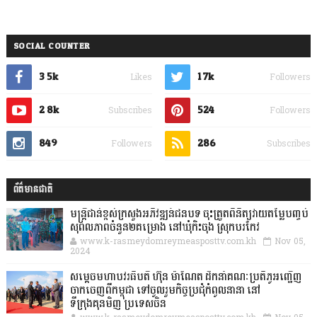
SOCIAL COUNTER
3.5k
1.7k
Likes
Followers
2.8k
524
Subscribes
Followers
849
286
Followers
Subscribes
ព័ត៌មានជាតិ
មន្ត្រីជាន់ខ្ពស់ក្រសួងអភិវឌ្ឍន៍ជនបទ ចុះត្រួតពិនិត្យវាយតម្លៃបញ្ចប់
សុពលភាពចំនួន២គម្រោង នៅឃុំកិះចុង ស្រុកបរកែវ
www.k-rasmeydomreymeasposttv.com.kh
Nov 05,
2024
សម្តេចមហាបវរធិបតី ហ៊ុន ម៉ាណែត ដឹកនាំគណៈប្រតិភូអញ្ជើញ
ចាកចេញពីកម្ពុជា ទៅចូលរួមកិច្ចប្រជុំកំពូលនានា នៅ
ទីក្រុងគុនមិញ ប្រទេសចិន