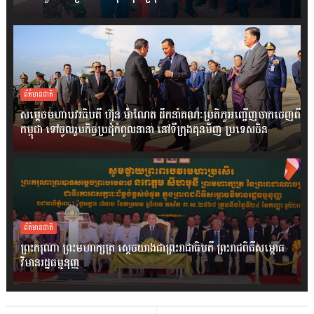
ព័ត៌មានជាតិ
សម្តេចមហាបវរធិបតី ហ៊ុន ម៉ាណែត ដឹកនាំគណៈប្រតិភូអញ្ជើញចាកចេញពី
កម្ពុជា ទៅចូលរួមកិច្ចប្រជុំកំពូលនានា នៅទីក្រុងគុនមិញ ប្រទេសចិន
ព័ត៌មានជាតិ
ព្រះករុណា ព្រះមហាក្សត្រ ស្តេចយាងជាព្រះរាជាធិបតី ព្រះរាជពិធីសម្ពោធ
វិមានរដ្ឋធម្មនុញ្ញ