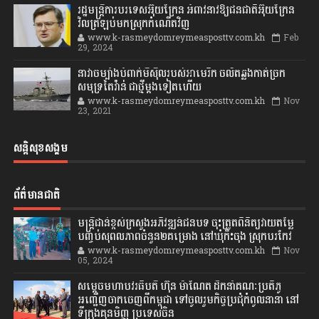
រដ្ឋមន្ត្រីការបរទេសអ៊ុយក្រែន អំពាវនាវឱ្យជនជាតិអ៊ុយក្រែន
វិលត្រឡប់មកស្រុកកំណើតវិញ
www.k-rasmeydomreymeasposttv.com.kh
Feb
29, 2024
នាវាចម្បាំងបំពាក់មីស៊ីលរបស់អាមេរិក ចល័តឆ្លងកាត់ច្រក
សមុទ្រតៃវ៉ាន់ ជាថ្មីម្តងទៀតហើយ
www.k-rasmeydomreymeasposttv.com.kh
Nov
23, 2021
សន្តិសុខសង្គម
ព័ត៌មានជាតិ
មន្ត្រីជាន់ខ្ពស់ក្រសួងអភិវឌ្ឍន៍ជនបទ ចុះត្រួតពិនិត្យវាយតម្លៃ
បញ្ចប់សុពលភាពចំនួន២គម្រោង នៅឃុំកិះចុង ស្រុកបរកែវ
www.k-rasmeydomreymeasposttv.com.kh
Nov
05, 2024
សម្តេចមហាបវរធិបតី ហ៊ុន ម៉ាណែត ដឹកនាំគណៈប្រតិភូ
អញ្ជើញចាកចេញពីកម្ពុជា ទៅចូលរួមកិច្ចប្រជុំកំពូលនានា នៅ
ទីក្រុងគុនមិញ ប្រទេសចិន