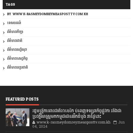
TAGS
BY: WWW.K-RASMEYDOMREYMEASPOSTTV.COM.KH
ទេសចរណ៍
ព័ត៌មានកីឡា
ព័ត៌មានជាតិ
ព័ត៌មានសន្តិសុខ
ព័ត៌មានសេដ្ឋកិច្ច
ព័ត៌មានអន្តរជាតិ
FEATURED POSTS
រដ្ឋមន្រ្តីការពារជាតិអាមេរិក បំពេញទស្សនកិច្ចផ្លូវកា រនិងជា
ប្រវត្តិសាស្រ្តមកកម្ពុជាជាលើកដំបូង នាថ្ងៃនេះ
www.k-rasmeydomreymeasposttv.com.kh
Jun
04, 2024