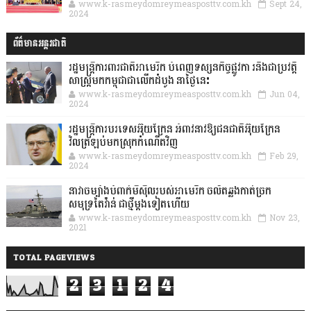
www.k-rasmeydomreymeasposttv.com.kh
Sept 24,
2024
ព័ត៌មានអន្តរជាតិ
រដ្ឋមន្រ្តីការពារជាតិអាមេរិក បំពេញទស្សនកិច្ចផ្លូវកា រនិងជាប្រវត្តិ
សាស្រ្តមកកម្ពុជាជាលើកដំបូង នាថ្ងៃនេះ
www.k-rasmeydomreymeasposttv.com.kh
Jun 04,
2024
រដ្ឋមន្ត្រីការបរទេសអ៊ុយក្រែន អំពាវនាវឱ្យជនជាតិអ៊ុយក្រែន
វិលត្រឡប់មកស្រុកកំណើតវិញ
www.k-rasmeydomreymeasposttv.com.kh
Feb 29,
2024
នាវាចម្បាំងបំពាក់មីស៊ីលរបស់អាមេរិក ចល័តឆ្លងកាត់ច្រក
សមុទ្រតៃវ៉ាន់ ជាថ្មីម្តងទៀតហើយ
www.k-rasmeydomreymeasposttv.com.kh
Nov 23,
2021
TOTAL PAGEVIEWS
2
3
1
2
4