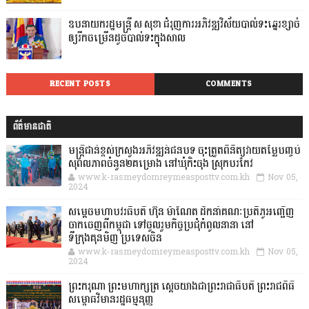
ឧបនាយករដ្ឋមន្ដ្រី ស សុខា ជំរុញការអភិវឌ្ឍវិស័យបាល់ទះឆ្នេរខ្សាច់
ឲ្យរីកចម្រើនដូចបាល់ទះក្នុងសាល
RECENT POSTS
COMMENTS
ព័ត៌មានជាតិ
មន្ត្រីជាន់ខ្ពស់ក្រសួងអភិវឌ្ឍន៍ជនបទ ចុះត្រួតពិនិត្យវាយតម្លៃបញ្ចប់
សុពលភាពចំនួន២គម្រោង នៅឃុំកិះចុង ស្រុកបរកែវ
www.k-rasmeydomreymeasposttv.com.kh
Nov 05,
2024
សម្តេចមហាបវរធិបតី ហ៊ុន ម៉ាណែត ដឹកនាំគណៈប្រតិភូអញ្ជើញ
ចាកចេញពីកម្ពុជា ទៅចូលរួមកិច្ចប្រជុំកំពូលនានា នៅ
ទីក្រុងគុនមិញ ប្រទេសចិន
www.k-rasmeydomreymeasposttv.com.kh
Nov 05,
2024
ព្រះករុណា ព្រះមហាក្សត្រ ស្តេចយាងជាព្រះរាជាធិបតី ព្រះរាជពិធី
សម្ពោធវិមានរដ្ឋធម្មនុញ្ញ