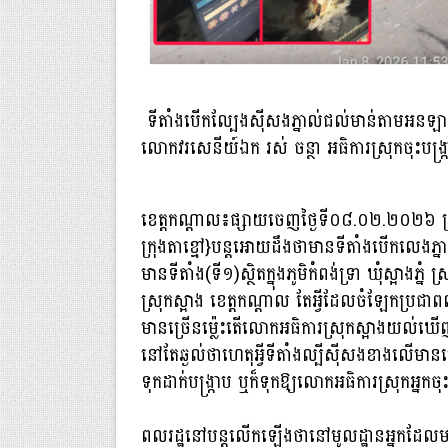
ទីតាំងបើកល្បែងស៊ីសងភ្នាល់ជល់មាន់តាមអនឡាញ{
លោកវរសេនីយ៍ឯក រស់ ចន្ថា អធិការស្រុកចុះបង្ក្
ខេត្តកណ្តាល៖ផ្សាយចេញថ្ងៃទី០៨.០២.២០២៦ ប្រជ
ក្រុងតាខ្មៅ}បន្តអោយដឹងថាមានទីតាំងបើកលេង
មានទីតាំង(ទី១)ស្ថិតក្នុងភូមិកំពង់ទ្រា ឃុំស្អាងភ្ន
ស្រុកស្អាង ខេត្តកណ្ដាល តែអ្វីដែលចំឡែកប្រ
មានច្រើនម្ល៉េះតើលោកអធិការស្រុកស្អាងយល់ឃើញ
នៅតែឆ្ងល់ថាហេតុអ្វីទីតាំងល្បីស៊ីសងខាងលើមានបើកគ
ទុកដាក់បង្ក្រាប ឬក៏ទុកឱ្យលោកអធិការស្រុកអ្នកចុះ
ពលរដ្ឋនៅបន្តលើកឡើងថានៅមូលដ្ឋានអ្នកដែលមានអ