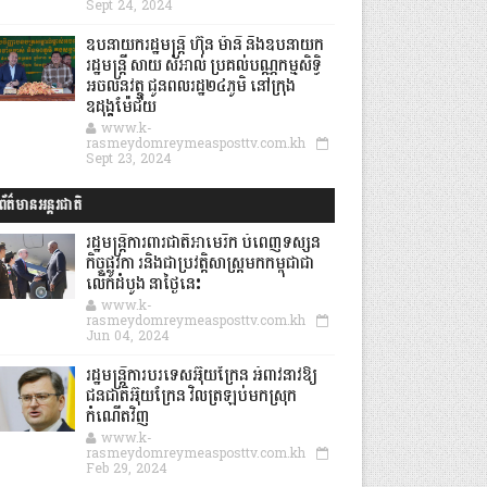
Sept 24, 2024
ឧបនាយករដ្ឋមន្ដ្រី ហ៊ុន ម៉ានី និងឧបនាយក
រដ្ឋមន្ដ្រី សាយ សំអាល់ ប្រគល់បណ្ណកម្មសិទ្ធិ
អចលនវត្ថុ ជូនពលរដ្ឋ២៤ភូមិ នៅក្រុង
ឧដុង្គម៉ែជ័យ
www.k-
rasmeydomreymeasposttv.com.kh
Sept 23, 2024
ព័ត៌មានអន្តរជាតិ
រដ្ឋមន្រ្តីការពារជាតិអាមេរិក បំពេញទស្សន
កិច្ចផ្លូវកា រនិងជាប្រវត្តិសាស្រ្តមកកម្ពុជាជា
លើកដំបូង នាថ្ងៃនេះ
www.k-
rasmeydomreymeasposttv.com.kh
Jun 04, 2024
រដ្ឋមន្ត្រីការបរទេសអ៊ុយក្រែន អំពាវនាវឱ្យ
ជនជាតិអ៊ុយក្រែន វិលត្រឡប់មកស្រុក
កំណើតវិញ
www.k-
rasmeydomreymeasposttv.com.kh
Feb 29, 2024