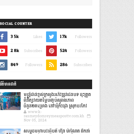
SOCIAL COUNTER
3.5k
1.7k
Likes
Followers
2.8k
524
Subscribes
Followers
849
286
Followers
Subscribes
ព័ត៌មានជាតិ
មន្ត្រីជាន់ខ្ពស់ក្រសួងអភិវឌ្ឍន៍ជនបទ ចុះត្រួត
ពិនិត្យវាយតម្លៃបញ្ចប់សុពលភាព
ចំនួន២គម្រោង នៅឃុំកិះចុង ស្រុកបរកែវ
www.k-
rasmeydomreymeasposttv.com.kh
Nov 05, 2024
សម្តេចមហាបវរធិបតី ហ៊ុន ម៉ាណែត ដឹកនាំ