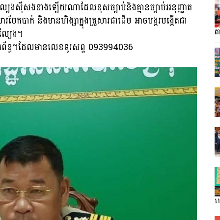
រាល់ល្បែងស៊ីសងខាងឡើយណាដែលខុសច្បាប់និងគ្មានច្បាប់អនុញ្ញាត
ារបែកបាក់ និងមានហិង្សាក្នុងគ្រួសារជាដើម អាចបង្ករបង្កើតជា
ល្បែង។
តា
គីពាក់ព័ន្ធ។ដែលមានលេខទូរសព្ទ 093994036
ហ្