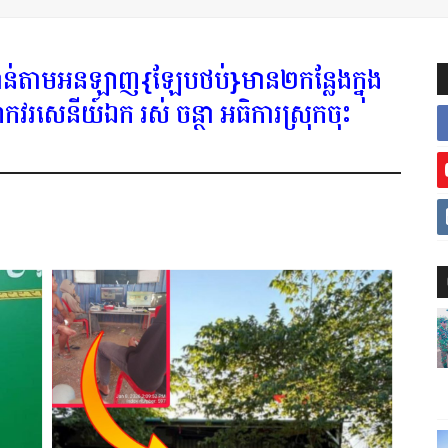
មាន់តាមអនឡាញ{ឡែបថប់}មាន២កន្លែងក្នុង
ោកវរសេនីយ៍ឯក រស់ ចន្ថា អធិការស្រុកចុះ