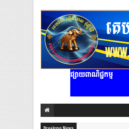
ផ្សាយពាណិជ្ជកម្ម
Breaking News