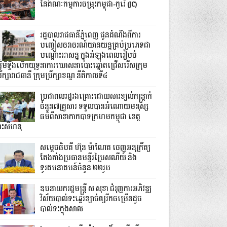
នៃគណៈកម្មការចម្រុះកម្ពុជា-កូរ៉េ (JC)
រដ្ឋបាលរាជធានីភ្នំពេញ ជូនដំណឹងពីការ
បញ្ចៀសចរាចរណ៍យានយន្តគ្រប់ប្រភេទជា
បណ្តោះអាសន្ន ក្នុងអំឡុងពេលរៀបចំ
្វើមីទ្ទីងបើកយុទ្ធនាការឃោសនាបោះឆ្នោតជ្រើសរើសក្រុម
រឹក្សារាជធានី ក្រុមប្រឹក្សាខណ្ឌ នីតិកាលទី៤
ប្រជាពលរដ្ឋរងគ្រោះដោយសារខ្យល់កន្ត្រាក់
ចំនួន៧គ្រួសារ ទទួលបានអំណោយមនុស្ស
ធម៌ពីសាខាកាកបាទក្រហមកម្ពុជា ខេត្ត
្រះសីហនុ
សម្តេចធិបតី ហ៊ុន ម៉ាណែត ចេញអនុក្រឹត្យ
តែងតាំងប្រធានមន្ទីរប្រៃសណីយ៍ និង
ទូរគមនាគមន៍ចំនួន ២២រូប
ឧបនាយករដ្ឋមន្ដ្រី ស សុខា ជំរុញការអភិវឌ្ឍ
វិស័យបាល់ទះឆ្នេរខ្សាច់ឲ្យរីកចម្រើនដូច
បាល់ទះក្នុងសាល