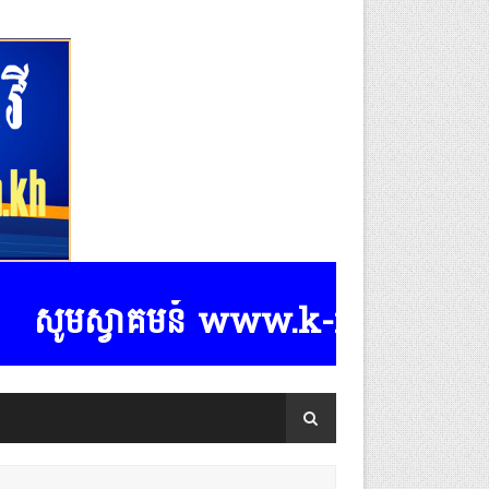
មស្វាគមន៍ www.k-rasmeydomreymeasp