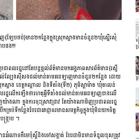
ឡែបថប់}មាន២កន្លែងក្នុងស្រុកស្អាងមានចំនួន២ឃុំស្នើរសុំ
ធ
រាបផង!!!
ប្
ាពលរដ្ឋនៅតែបន្តផ្តល់ព័ត៌មានមកអង្គភាពសារព័ត៌មាន{រស្មី
ភ្នាល់ល្បែងសុីសងជល់មាន់តាមអនឡាញមានចំនួន២កន្លែង ដោយ
ព
ំ ស្រុកស្អាង ខេត្តកណ្ដាល និងទីតាំង(ទី២) ភូមិស្លាម៉ាត ឃុំតាលន់
ជាពលរដ្ឋលើកឡើងថាហេតុអ្វីទីតាំងជល់មាន់តាមអនឡាញខាងលើ
យ៉ាងណា ក្នុងការចុះស្រាវជ្រាវ តែយ៉ាងណាមិញប្រជាពលរដ្ឋ
្រប់ទីកន្លែងបែរជាអាជ្ញាធរមានសមត្ថកិច្ចក្នុងឃុំមិនយកចិត្ត
បង្ក្រាប ។
ំណាចគឺមេប៉ុស្តិ៍និងចៅសង្កាត់ បែរជាមិនមានទំនួលខុសត្រូវ