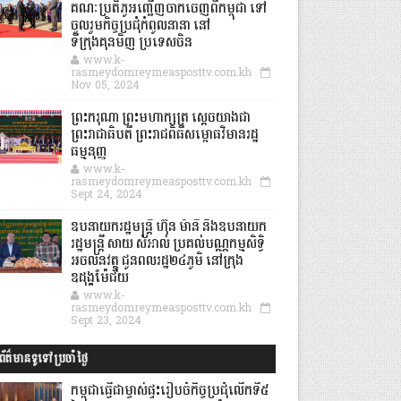
គណៈប្រតិភូអញ្ជើញចាកចេញពីកម្ពុជា ទៅ
ចូលរួមកិច្ចប្រជុំកំពូលនានា នៅ
ទីក្រុងគុនមិញ ប្រទេសចិន
www.k-
rasmeydomreymeasposttv.com.kh
Nov 05, 2024
ព្រះករុណា ព្រះមហាក្សត្រ ស្តេចយាងជា
ព្រះរាជាធិបតី ព្រះរាជពិធីសម្ពោធវិមានរដ្ឋ
ធម្មនុញ្ញ
www.k-
rasmeydomreymeasposttv.com.kh
Sept 24, 2024
ឧបនាយករដ្ឋមន្ដ្រី ហ៊ុន ម៉ានី និងឧបនាយក
រដ្ឋមន្ដ្រី សាយ សំអាល់ ប្រគល់បណ្ណកម្មសិទ្ធិ
អចលនវត្ថុ ជូនពលរដ្ឋ២៤ភូមិ នៅក្រុង
ឧដុង្គម៉ែជ័យ
www.k-
rasmeydomreymeasposttv.com.kh
Sept 23, 2024
ព័ត៌មានទូទៅប្រចាំថ្ងៃ
កម្ពុជាធ្វើជាម្ចាស់ផ្ទះរៀបចំកិច្ចប្រជុំលើកទី៥