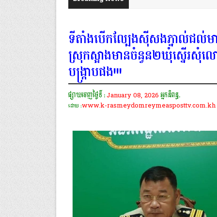
ទីតាំងបើកល្បែងស៊ីសងភ្នាល់ជល់
ស្រុកស្អាងមានចំនួន២ឃុំស្នើរសុំល
បង្ក្រាបផង!!!
ផ្សាយចេញថ្ងៃទី :
January 08, 2026
អ្នកនិពន្ធ.
www.k-rasmeydomreymeasposttv.com.kh
ដោយ :