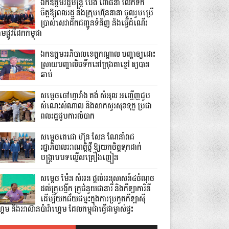
ឯកឧត្តមរដ្ឋមន្ត្រី ប៉េង ពោធិ៍នា លើកទឹក
ចិត្តឱ្យពលរដ្ឋ និងក្រុមហ៊ុននានា ចូលរួមប្រើ
ប្រាស់សេវាដឹកជញ្ជូនទំនិញ និងធ្វើដំណើរ
មផ្លូវដែកកម្ពុជា
ឯកឧត្តមអភិបាលខេត្តកណ្ដាល បញ្ជាឲ្យដោះ
ស្រាយបញ្ហាលិចទឹកនៅក្រុងតាខ្មៅ ឲ្យបាន
ឆាប់
សម្តេចចៅហ្វាវាំង គង់ សំអុល អញ្ជើញជួប
សំណេះសំណាល និងសាកសួរសុខទុក្ខ ប្រជា
ពលរដ្ឋជួបការលំបាក
សម្តេចតេជោ ហ៊ុន សែន ណែនាំរាជ
រដ្ឋាភិបាលអាណត្តិថ្មី ឱ្យយកចិត្តទុកដាក់
បង្ក្រាបបទល្មើសគ្រឿងញៀន
សម្តេច ម៉ែន សំអន ផ្តល់អនុសាសន៍៤ចំណុច
ដល់គ្រូបង្វឹក គ្រូជំនួយជានារី និងកីឡាការិនី
ដើម្បីយកជ័យជម្នះក្នុងការប្រកួតកីឡាស៊ី
គេម និងអាស៊ានប៉ារ៉ាហ្គេម ដែលកម្ពុជាធ្វើជាម្ចាស់ផ្ទះ