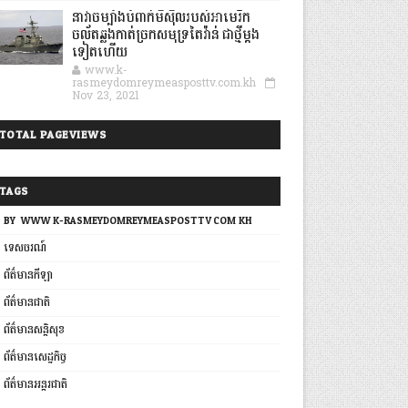
នាវាចម្បាំងបំពាក់មីស៊ីលរបស់អាមេរិក
ចល័តឆ្លងកាត់ច្រកសមុទ្រតៃវ៉ាន់ ជាថ្មីម្តង
ទៀតហើយ
www.k-
rasmeydomreymeasposttv.com.kh
Nov 23, 2021
TOTAL PAGEVIEWS
TAGS
BY: WWW.K-RASMEYDOMREYMEASPOSTTV.COM.KH
ទេសចរណ៍
ព័ត៌មានកីឡា
ព័ត៌មានជាតិ
ព័ត៌មានសន្តិសុខ
ព័ត៌មានសេដ្ឋកិច្ច
ព័ត៌មានអន្តរជាតិ