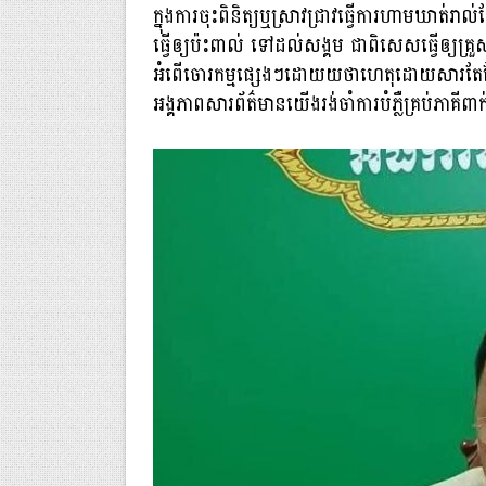
ក្នុងការចុះពិនិត្យឬស្រាវជ្រាវធ្វើការហាមឃាត់
ធ្វើឲ្យប៉ះពាល់ ទៅដល់សង្គម ជាពិសេសធ្វើឲ្យគ្រួស
អំពើចោរកម្មផ្សេងៗដោយយថាហេតុដោយសារតែ
អង្គភាពសារព័ត៌មានយើងរង់ចាំការបំភ្លឺគ្រប់ភា