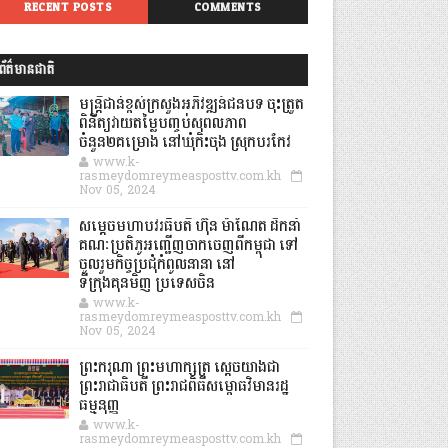
RECENT POSTS
COMMENTS
ព័ត៌មានជាតិ
មន្ត្រីជាន់ខ្ពស់ក្រសួងអភិវឌ្ឍន៍ជនបទ ចុះត្រួត
ពិនិត្យវាយតម្លៃបញ្ចប់សុពលភាព
ចំនួន២គម្រោង នៅឃុំកិះចុង ស្រុកបរកែវ
www.k-
rasmeydomreymeasposttv.com.kh
Nov 05, 2024
សម្តេចមហាបវរធិបតី ហ៊ុន ម៉ាណែត ដឹកនាំ
គណៈប្រតិភូអញ្ជើញចាកចេញពីកម្ពុជា ទៅ
ចូលរួមកិច្ចប្រជុំកំពូលនានា នៅ
ទីក្រុងគុនមិញ ប្រទេសចិន
www.k-
rasmeydomreymeasposttv.com.kh
Nov 05, 2024
ព្រះករុណា ព្រះមហាក្សត្រ ស្តេចយាងជា
ព្រះរាជាធិបតី ព្រះរាជពិធីសម្ពោធវិមានរដ្ឋ
ធម្មនុញ្ញ
www.k-
rasmeydomreymeasposttv.com.kh