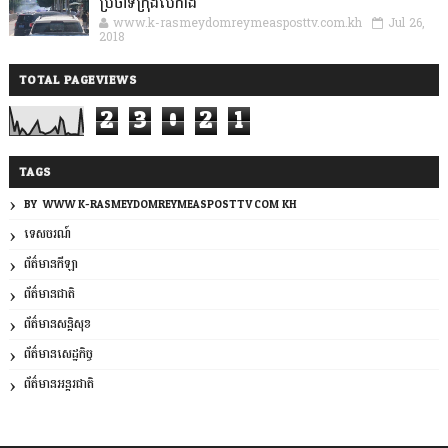
ប្រចាំទីក្រុងប៉េកាំង
www.k-rasmeydomreymeasposttv.com.kh
Jul 26,
2018
TOTAL PAGEVIEWS
2
3
0
2
1
TAGS
BY: WWW.K-RASMEYDOMREYMEASPOSTTV.COM.KH
ទេសចរណ៍
ព័ត៌មានកីឡា
ព័ត៌មានជាតិ
ព័ត៌មានសន្តិសុខ
ព័ត៌មានសេដ្ឋកិច្ច
ព័ត៌មានអន្តរជាតិ