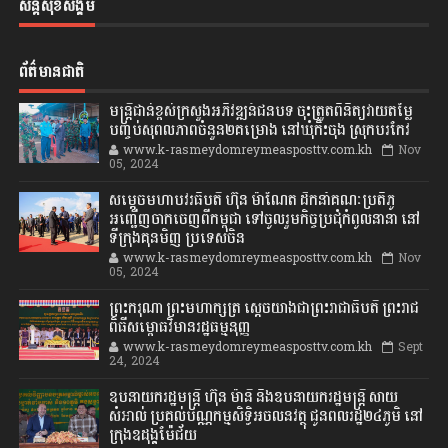
សន្តិសុខសង្គម
ព័ត៌មានជាតិ
មន្ត្រីជាន់ខ្ពស់ក្រសួងអភិវឌ្ឍន៍ជនបទ ចុះត្រួតពិនិត្យវាយតម្លៃ
បញ្ចប់សុពលភាពចំនួន២គម្រោង នៅឃុំកិះចុង ស្រុកបរកែវ
www.k-rasmeydomreymeasposttv.com.kh
Nov
05, 2024
សម្តេចមហាបវរធិបតី ហ៊ុន ម៉ាណែត ដឹកនាំគណៈប្រតិភូ
អញ្ជើញចាកចេញពីកម្ពុជា ទៅចូលរួមកិច្ចប្រជុំកំពូលនានា នៅ
ទីក្រុងគុនមិញ ប្រទេសចិន
www.k-rasmeydomreymeasposttv.com.kh
Nov
05, 2024
ព្រះករុណា ព្រះមហាក្សត្រ ស្តេចយាងជាព្រះរាជាធិបតី ព្រះរាជ
ពិធីសម្ពោធវិមានរដ្ឋធម្មនុញ្ញ
www.k-rasmeydomreymeasposttv.com.kh
Sept
24, 2024
ឧបនាយករដ្ឋមន្ដ្រី ហ៊ុន ម៉ានី និងឧបនាយករដ្ឋមន្ដ្រី សាយ
សំអាល់ ប្រគល់បណ្ណកម្មសិទ្ធិអចលនវត្ថុ ជូនពលរដ្ឋ២៤ភូមិ នៅ
ក្រុងឧដុង្គម៉ែជ័យ