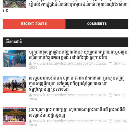
រៀបចំវទិកាផ្គូផ្គងផលិតផលភូមិមួយ ផលិតផលមួយ នាចុងខែសីហា
នេះ
RECENT POSTS
COMMENTS
ព័ត៌មានជាតិ
មន្ត្រីជាន់ខ្ពស់ក្រសួងអភិវឌ្ឍន៍ជនបទ ចុះត្រួតពិនិត្យវាយតម្លៃបញ្ចប់
សុពលភាពចំនួន២គម្រោង នៅឃុំកិះចុង ស្រុកបរកែវ
www.k-rasmeydomreymeasposttv.com.kh
Nov 05,
2024
សម្តេចមហាបវរធិបតី ហ៊ុន ម៉ាណែត ដឹកនាំគណៈប្រតិភូអញ្ជើញ
ចាកចេញពីកម្ពុជា ទៅចូលរួមកិច្ចប្រជុំកំពូលនានា នៅ
ទីក្រុងគុនមិញ ប្រទេសចិន
www.k-rasmeydomreymeasposttv.com.kh
Nov 05,
2024
ព្រះករុណា ព្រះមហាក្សត្រ ស្តេចយាងជាព្រះរាជាធិបតី ព្រះរាជពិធី
សម្ពោធវិមានរដ្ឋធម្មនុញ្ញ
www.k-rasmeydomreymeasposttv.com.kh
Sept 24,
2024