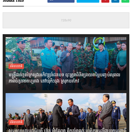
SHARE THIS
ព័ត៌មានជាតិ
មន្ត្រីជាន់ខ្ពស់ក្រសួងអភិវឌ្ឍន៍ជនបទ ចុះត្រួតពិនិត្យវាយតម្លៃបញ្ចប់សុពល
ភាពចំនួន២គម្រោង នៅឃុំកិះចុង ស្រុកបរកែវ
ព័ត៌មានជាតិ
សម្តេចមហាបវរធិបតី ហ៊ុន ម៉ាណែត ដឹកនាំគណៈប្រតិភូអញ្ជើញចាកចេញពី