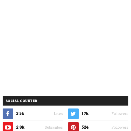
SOCIAL COUNTER
3.5k
1.7k
Likes
Followers
2.8k
524
Subscribes
Followers