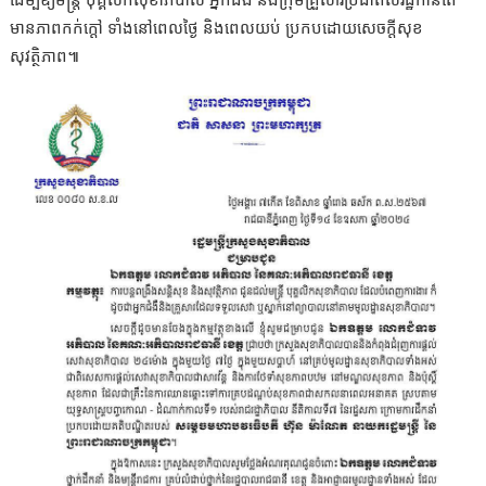
មានភាពកក់ក្តៅ ទាំងនៅពេលថ្ងៃ និងពេលយប់ ប្រកបដោយសេចក្តីសុខ
សុវត្ថិភាព៕