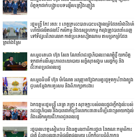
ចិត្តទុកដាក់បង្ក្រាបបទល្មើសគ្រឿងញៀន
រដ្ឋមន្ត្រី កែវ រតនៈ៖ ខេត្តក្រចេះបានបោះបង្គោលព្រំដែនយ៉ាងរឹងមាំ
ហើយផលិតផលរ៉ែ កសិកម្ម និងឧស្សាហកម្ម កំពុងត្រូវបាននាំចេញ
ទៅទីផ្សារពិភពលោក កាត់ប្រទេសវៀតណាម តាមច្រកព្រំដែន
ត្រពាំងស្រែ
សម្តេចតេជោ ហ៊ុន សែន ណែនាំរាជរដ្ឋាភិបាលអាណត្តិថ្មី យកចិត្ត
ទុកដាក់លើស្ថេរភាពនយោបាយ សន្តិសុខសង្គម សេដ្ឋកិច្ច និង
ជីវភាពប្រជាពលរដ្ឋ
សម្តេចធិបតី ហ៊ុន ម៉ាណែត អនុញ្ញាតឱ្យឯកអគ្គរដ្ឋទូតកូរ៉េខាងត្បូង
ជួបសម្តែងការគួរសម និងពិភាក្សាការងារ
ឯកឧត្តមរដ្ឋមន្ត្រី នេត្រ ភក្ត្រា៖ សុខទុក្ខរបស់ពលរដ្ឋជាក្តីកង្វល់របស់
រាជរដ្ឋាភិបាល និងបានដាក់ចុះវិធានការនានាដើម្បីដោះស្រាយកង្វល់
និងលើកស្ទួយជីវភាពជូនពលរដ្ឋ
រដ្ឋបាលខេត្តសៀមរាប និងអគ្គលេខាធិការដ្ឋាន នៃគណៈកម្មាធិការ
ជាតិ ជំរុញចលនាភូមិផលិតផលមួយ បើកកិច្ចប្រជុំពិភាក្សា