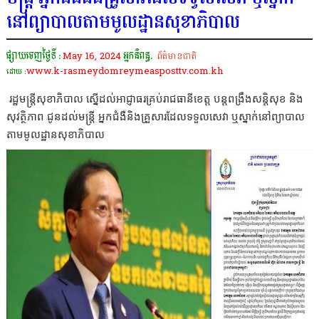
នៅព្យាបាលតាមមូលដ្ឋានសុខាភិបាល
ផ្សាយចេញថ្ងៃទី :
May 16, 2024
អ្នកនិពន្ធ.
ព័ត៌មានជាតិ
www.k-rasmeydomreymeasposttv.com.kh
ដោយ :
រដ្ឋមន្ត្រីសុខាភិបាល ស្នើដល់អាជ្ញាធរគ្រប់រាជធានីខេត្ត បន្តពង្រឹងសន្តិសុខ និង
សុវត្ថិភាព ជូនដល់មន្ត្រី អ្នកជំងឺនិងគ្រួសារដែលទទួលសេវា ឬស្នាក់នៅព្យាបាល
តាមមូលដ្ឋានសុខាភិបាល