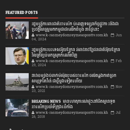
FEATURED POSTS
រដ្ឋមន្រ្តីការពារជាតិអាមេរិក បំពេញទស្សនកិច្ចផ្លូវកា រនិងជា
ប្រវត្តិសាស្រ្តមកកម្ពុជាជាលើកដំបូង នាថ្ងៃនេះ
www.k-rasmeydomreymeasposttv.com.kh
Jun
04, 2024
រដ្ឋមន្ត្រីការបរទេសអ៊ុយក្រែន អំពាវនាវឱ្យជនជាតិអ៊ុយក្រែន
វិលត្រឡប់មកស្រុកកំណើតវិញ
www.k-rasmeydomreymeasposttv.com.kh
Feb
29, 2024
នាវាចម្បាំងបំពាក់មីស៊ីលរបស់អាមេរិក ចល័តឆ្លងកាត់ច្រក
សមុទ្រតៃវ៉ាន់ ជាថ្មីម្តងទៀតហើយ
www.k-rasmeydomreymeasposttv.com.kh
Nov
23, 2021
BREAKING NEWS: មានហេតុការណ៍ផ្ទុះនៅជិតស្ថានទូត
អាមេរិកប្រចាំទីក្រុងប៉េកាំង
www.k-rasmeydomreymeasposttv.com.kh
Jul
26, 2018