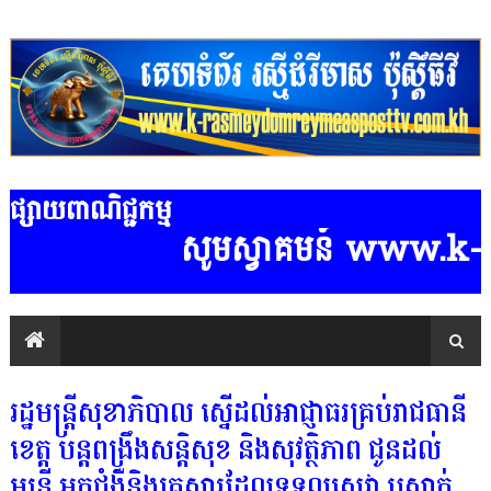
ផ្សាយពាណិជ្ជកម្ម
សូមស្វាគមន៍ www.k-rasm
រដ្ឋមន្ត្រីសុខាភិបាល ស្នើដល់អាជ្ញាធរគ្រប់រាជធានី
ខេត្ត បន្តពង្រឹងសន្តិសុខ និងសុវត្ថិភាព ជូនដល់
មន្ត្រី អ្នកជំងឺនិងគ្រួសារដែលទទួលសេវា ឬស្នាក់