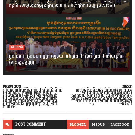
កម្ពុជា ទៅចូលរួមកិច្ចប្រជុំកំពូលនានា នៅទីក្រុងគុនមិញ ប្រទេសចិន
ព័ត៌មានជាតិ
ព្រះករុណា ព្រះមហាក្សត្រ ស្តេចយាងជាព្រះរាជាធិបតី ព្រះរាជពិធីសម្ពោធ
វិមានរដ្ឋធម្មនុញ្ញ
PREVIOUS
NEXT
រដ្ឋបាលរាជធានីភ្នំពេញ ជូនដំណឹងពីការ
សម្តេចធិបតី ហ៊ុន ម៉ាណែត ស្វាគមន៍
បញ្ចៀសចរាចរណ៍យានយន្តគ្រប់
ចំពោះការវិនិយោគបន្ថែមរបស់
ប្រភេទជាបណ្តោះអាសន្ន ក្នុងអំឡុង
សាធារណរដ្ឋកូរ៉េ ខណៈដែលកម្ពុជាមាន
ពេលរៀបចំធ្វើមីទ្ទីងបើកយុទ្ធនាការ
សក្ដានុពលដ៏ធំសម្បើមក្នុងវិស័យកសិកម្ម
ឃោសនាបោះឆ្នោតជ្រើសរើសក្រុម
ការកែច្នៃម្ហូបអាហារ និងកម្មន្តសាល
ប្រឹក្សារាជធានី ក្រុមប្រឹក្សាខណ្ឌ នីតិ
ទំនើប
កាលទី៤
POST
COMMENT
BLOGGER
DISQUS
FACEBOOK
No comments