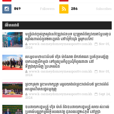
849
286
Followers
Subscribes
ព័ត៌មានជាតិ
មន្ត្រីជាន់ខ្ពស់ក្រសួងអភិវឌ្ឍន៍ជនបទ ចុះត្រួតពិនិត្យវាយតម្លៃបញ្ចប់
សុពលភាពចំនួន២គម្រោង នៅឃុំកិះចុង ស្រុកបរកែវ
www.k-rasmeydomreymeasposttv.com.kh
Nov 05,
2024
សម្តេចមហាបវរធិបតី ហ៊ុន ម៉ាណែត ដឹកនាំគណៈប្រតិភូអញ្ជើញ
ចាកចេញពីកម្ពុជា ទៅចូលរួមកិច្ចប្រជុំកំពូលនានា នៅ
ទីក្រុងគុនមិញ ប្រទេសចិន
www.k-rasmeydomreymeasposttv.com.kh
Nov 05,
2024
ព្រះករុណា ព្រះមហាក្សត្រ ស្តេចយាងជាព្រះរាជាធិបតី ព្រះរាជពិធី
សម្ពោធវិមានរដ្ឋធម្មនុញ្ញ
www.k-rasmeydomreymeasposttv.com.kh
Sept 24,
2024
ឧបនាយករដ្ឋមន្ដ្រី ហ៊ុន ម៉ានី និងឧបនាយករដ្ឋមន្ដ្រី សាយ សំអាល់
ប្រគល់បណ្ណកម្មសិទ្ធិអចលនវត្ថុ ជូនពលរដ្ឋ២៤ភូមិ នៅក្រុង