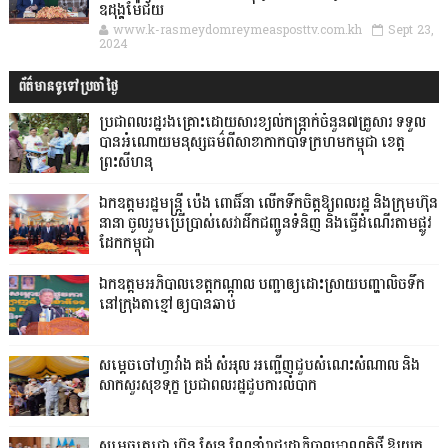
ឧដុង្គម៉ែជ័យ
www.k-rasmeydomreymeasposttv.com.kh
Sept 23,
2024
ព័ត៌មានទូទៅប្រចាំថ្ងៃ
ប្រជាពលរដ្ឋរងគ្រោះដោយសារខ្យល់កន្ត្រាក់ចំនួន៧គ្រួសារ ទទួល
បានអំណោយមនុស្សធម៌ពីសាខាកាកបាទក្រហមកម្ពុជា ខេត្ត
ព្រះសីហនុ
ឯកឧត្តមរដ្ឋមន្ត្រី ប៉េង ពោធិ៍នា លើកទឹកចិត្តឱ្យពលរដ្ឋ និងក្រុមហ៊ុន
នានា ចូលរួមប្រើប្រាស់សេវាដឹកជញ្ជូនទំនិញ និងធ្វើដំណើរតាមផ្លូវ
ដែកកម្ពុជា
ឯកឧត្តមអភិបាលខេត្តកណ្ដាល បញ្ជាឲ្យដោះស្រាយបញ្ហាលិចទឹក
នៅក្រុងតាខ្មៅ ឲ្យបានឆាប់
សម្តេចចៅហ្វាវាំង គង់ សំអុល អញ្ជើញជួបសំណេះសំណាល និង
សាកសួរសុខទុក្ខ ប្រជាពលរដ្ឋជួបការលំបាក
សម្តេចតេជោ ហ៊ុន សែន ណែនាំរាជរដ្ឋាភិបាលអាណត្តិថ្មី ឱ្យយក