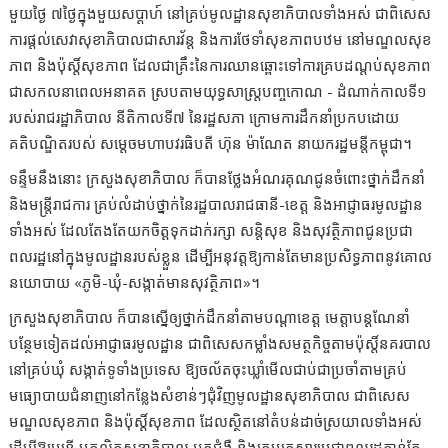
មួយថ្ងៃ ៧ថ្ងៃក្នុងមួយសប្តាហ៍ នៅគ្រប់មូលដ្ឋានសុខាភិបាលទាំងអស់ ជាពិសេស
ការផ្តល់សេវាសុខាភិបាលជាសារវ័ន្ត និងការថែទាំសុខភាពបឋម នៅមណ្ឌលសុខ
ភាព និងប៉ុស្តិ៍សុខភាព ដែលជាគ្រឹះនៃការឈានឆ្ពោះទៅការគ្របដណ្ដប់សុខភាព
ជាសកលនាពេលអនាគត ស្របតាមយុទ្ធសាស្ត្របញ្ចកោណ - ដំណាក់កាលទី១
របស់រាជរដ្ឋាភិបាល នីតិកាលទី៧ នៃរដ្ឋសភា ក្រោមការដឹកនាំប្រកបដោយ
គតិបណ្ឌិតរបស់ សម្តេចមហាបវរធិបតី ហ៊ុន ម៉ាណែត នាយករដ្ឋមន្តីកម្ពុជា។
ទន្ទឹមនឹងនោះ ក្រសួងសុខាភិបាល ក៏បានថ្លែងអំណរគុណជូនចំពោះថ្នាក់ដឹកនាំ
និងមន្ត្រីរាជការ គ្រប់លំដាប់ថ្នាក់នៃរដ្ឋបាលរាជធានី-ខេត្ត និងអាជ្ញាធរមូលដ្ឋាន
ទាំងអស់ ដែលតែងតែយកចិត្តទុកដាក់រក្សា សន្តិសុខ និងសុវត្ថិភាពជូនប្រជា
ពលរដ្ឋនៅក្នុងមូលដ្ឋានរបស់ខ្លួន ដើម្បីអនុវត្តឱ្យកាន់តែមានប្រសិទ្ធភាពនូវគោល
នយោបាយ «ភូមិ-ឃុំ-សង្កាត់មានសុវត្ថិភាព»។
ក្រសួងសុខាភិបាល ក៏បានស្នើឲ្យថ្នាក់ដឹកនាំតាមបណ្តាខេត្ត មេត្តាបន្តណែនាំ
បន្ថែមទៀតដល់អាជ្ញាធរមូលដ្ឋាន ជាពិសេសកម្លាំងសមត្ថកិច្ចតាមប៉ុស្តិ៍នគរបាល
នៅគ្រប់ឃុំ សង្កាត់ទូទាំងប្រទេស ឱ្យចល័តចុះឃ្លាំមើលជាប់ជាប្រចាំតាមគ្រប់
មធ្យោបាយជំនាញនៅកន្លែងសំខាន់ៗជុំវិញមូលដ្ឋានសុខាភិបាល ជាពិសេស
មណ្ឌលសុខភាព និងប៉ុស្តិ៍សុខភាព ដែលស្ថិតនៅតំបន់ដាច់ស្រយាលទាំងអស់
ដើម្បីឱ្យមន្ត្រី បុគ្គលិកសុខាភិបាល អ្នកជំងឺ និងក្រុមគ្រួសារប្រជាពលរដ្ឋកាន់តែ