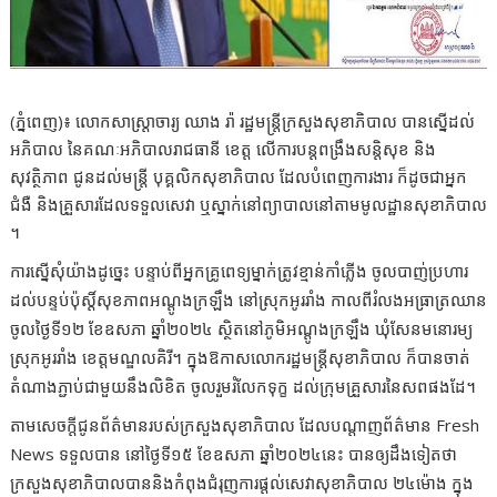
(ភ្នំពេញ)៖ លោកសាស្ត្រាចារ្យ ឈាង រ៉ា រដ្ឋមន្ត្រីក្រសួងសុខាភិបាល បានស្នើដល់
អភិបាល នៃគណៈអភិបាលរាជធានី ខេត្ត លើការបន្តពង្រឹងសន្តិសុខ និង
សុវត្ថិភាព ជូនដល់មន្ត្រី បុគ្គលិកសុខាភិបាល ដែលបំពេញការងារ ក៏ដូចជាអ្នក
ជំងឺ និងគ្រួសារដែលទទួលសេវា ឬស្នាក់នៅព្យាបាលនៅតាមមូលដ្ឋានសុខាភិបាល
។
ការស្នើសុំយ៉ាងដូច្នេះ បន្ទាប់ពីអ្នកគ្រូពេទ្យម្នាក់ត្រូវខ្មាន់កាំភ្លើង ចូលបាញ់ប្រហារ
ដល់បន្ទប់ប៉ុស្ដិ៍សុខភាពអណ្ដូងក្រឡឹង នៅស្រុកអូររាំង កាលពីរំលងអធ្រាត្រឈាន
ចូលថ្ងៃទី១២ ខែឧសភា ឆ្នាំ២០២៤ ស្ថិតនៅភូមិអណ្ដូងក្រឡឹង ឃុំសែនមនោរម្យ
ស្រុកអូររាំង ខេត្តមណ្ឌលគិរី។ ក្នុងឱកាសលោករដ្ឋមន្ដ្រីសុខាភិបាល ក៏បានចាត់
តំណាងភ្ជាប់ជាមួយនឹងលិខិត ចូលរួមរំលែកទុក្ខ ដល់ក្រុមគ្រួសារនៃសពផងដែ។
តាមសេចក្តីជូនព័ត៌មានរបស់ក្រសួងសុខាភិបាល ដែលបណ្តាញព័ត៌មាន Fresh
News ទទួលបាន នៅថ្ងៃទី១៥ ខែឧសភា ឆ្នាំ២០២៤នេះ បានឲ្យដឹងទៀតថា
ក្រសួងសុខាភិបាលបាននិងកំពុងជំរុញការផ្តល់សេវាសុខាភិបាល ២៤ម៉ោង ក្នុង