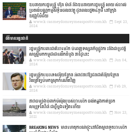
ឧបនាយករដ្ឋមន្ដ្រី ហ៊ុន ម៉ានី និងឧបនាយករដ្ឋមន្ដ្រី សាយ សំអាល់
ប្រគល់បណ្ណកម្មសិទ្ធិអចលនវត្ថុ ជូនពលរដ្ឋ២៤ភូមិ នៅក្រុង
ឧដុង្គម៉ែជ័យ
www.k-rasmeydomreymeasposttv.com.kh
Sept 23,
2024
ព័ត៌មានអន្តរជាតិ
រដ្ឋមន្រ្តីការពារជាតិអាមេរិក បំពេញទស្សនកិច្ចផ្លូវកា រនិងជាប្រវត្តិ
សាស្រ្តមកកម្ពុជាជាលើកដំបូង នាថ្ងៃនេះ
www.k-rasmeydomreymeasposttv.com.kh
Jun 04,
2024
រដ្ឋមន្ត្រីការបរទេសអ៊ុយក្រែន អំពាវនាវឱ្យជនជាតិអ៊ុយក្រែន
វិលត្រឡប់មកស្រុកកំណើតវិញ
www.k-rasmeydomreymeasposttv.com.kh
Feb 29,
2024
នាវាចម្បាំងបំពាក់មីស៊ីលរបស់អាមេរិក ចល័តឆ្លងកាត់ច្រក
សមុទ្រតៃវ៉ាន់ ជាថ្មីម្តងទៀតហើយ
www.k-rasmeydomreymeasposttv.com.kh
Nov 23,
2021
BREAKING NEWS: មានហេតុការណ៍ផ្ទុះនៅជិតស្ថានទូតអាមេរិក