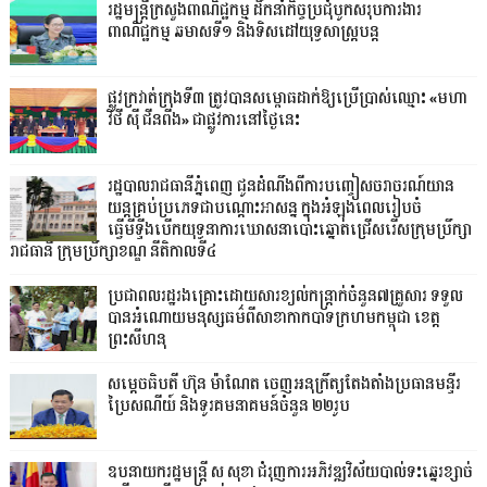
រដ្ឋមន្ត្រីក្រសួងពាណិជ្ជកម្ម ដឹកនាំកិច្ចប្រជុំបូកសរុបការងារ
ពាណិជ្ជកម្ម ឆមាសទី១ និងទិសដៅយុទ្ធសាស្រ្តបន្ត
ផ្លូវក្រវាត់ក្រុងទី៣ ត្រូវបានសម្ពោធដាក់ឱ្យប្រើប្រាស់ឈ្មោះ «មហា
វិថី ស៊ី ជីនពីង» ជាផ្លូវការនៅថ្ងៃនេះ
រដ្ឋបាលរាជធានីភ្នំពេញ ជូនដំណឹងពីការបញ្ចៀសចរាចរណ៍យាន
យន្តគ្រប់ប្រភេទជាបណ្តោះអាសន្ន ក្នុងអំឡុងពេលរៀបចំ
ធ្វើមីទ្ទីងបើកយុទ្ធនាការឃោសនាបោះឆ្នោតជ្រើសរើសក្រុមប្រឹក្សា
រាជធានី ក្រុមប្រឹក្សាខណ្ឌ នីតិកាលទី៤
ប្រជាពលរដ្ឋរងគ្រោះដោយសារខ្យល់កន្ត្រាក់ចំនួន៧គ្រួសារ ទទួល
បានអំណោយមនុស្សធម៌ពីសាខាកាកបាទក្រហមកម្ពុជា ខេត្ត
ព្រះសីហនុ
សម្តេចធិបតី ហ៊ុន ម៉ាណែត ចេញអនុក្រឹត្យតែងតាំងប្រធានមន្ទីរ
ប្រៃសណីយ៍ និងទូរគមនាគមន៍ចំនួន ២២រូប
ឧបនាយករដ្ឋមន្ដ្រី ស សុខា ជំរុញការអភិវឌ្ឍវិស័យបាល់ទះឆ្នេរខ្សាច់