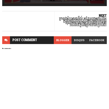
NEXT
ក្រសួងប្រៃសណីយ៍ បន្ថែមក្រុមការងារ
ប្រតិបត្តិជួយពន្លឿនការលើកកម្ពស់
គុណភាពសេវា​ទូរគមនាគមន៍​នៅ
រាជធានីភ្នំពេញកាន់តែប្រសើរ
POST
COMMENT
BLOGGER
DISQUS
FACEBOOK
No comments