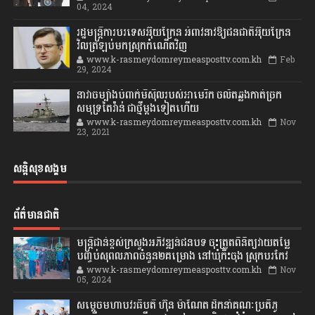
04, 2024
រដ្ឋមន្ត្រីការបរទេសអ៊ុយក្រែន អំពាវនាវឱ្យជនជាតិអ៊ុយក្រែន
វិលត្រឡប់មកស្រុកកំណើតវិញ
www.k-rasmeydomreymeasposttv.com.kh
Feb
29, 2024
នាវាចម្បាំងបំពាក់មីស៊ីលរបស់អាមេរិក ចល័តឆ្លងកាត់ច្រក
សមុទ្រតៃវ៉ាន់ ជាថ្មីម្តងទៀតហើយ
www.k-rasmeydomreymeasposttv.com.kh
Nov
23, 2021
សន្តិសុខសង្គម
ព័ត៌មានជាតិ
មន្ត្រីជាន់ខ្ពស់ក្រសួងអភិវឌ្ឍន៍ជនបទ ចុះត្រួតពិនិត្យវាយតម្លៃ
បញ្ចប់សុពលភាពចំនួន២គម្រោង នៅឃុំកិះចុង ស្រុកបរកែវ
www.k-rasmeydomreymeasposttv.com.kh
Nov
05, 2024
សម្តេចមហាបវរធិបតី ហ៊ុន ម៉ាណែត ដឹកនាំគណៈប្រតិភូ