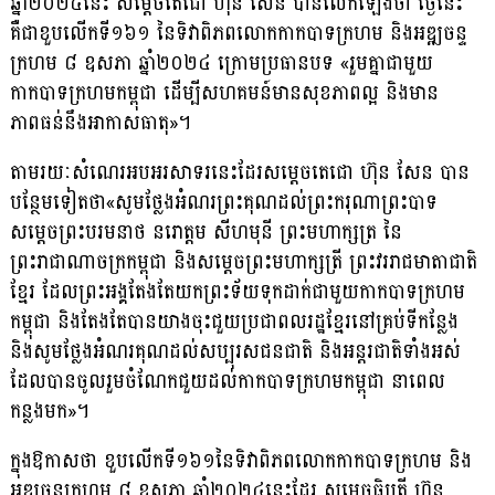
ឆ្នាំ២០២៤នេះ សម្តេចតេជោ ហ៊ុន សែន បានលើកឡើងថា ថ្ងៃនេះ
គឺជាខួបលើកទី១៦១ នៃទិវាពិភពលោកកាកបាទក្រហម និង​អឌ្ឍចន្ទ
ក្រហម ៨ ឧសភា ឆ្នាំ២០២៤ ក្រោមប្រធានបទ «រួមគ្នាជាមួយ
កាកបាទក្រហមកម្ពុជា ដើម្បី​សហគមន៍មានសុខភាពល្អ និងមាន
ភាពធន់នឹងអាកាសធាតុ»។
តាមរយៈសំណេរអបអរសាទរនេះដែរសម្តេចតេជោ ហ៊ុន សែន បាន
បន្ថែមទៀតថា«សូមថ្លែងអំណរព្រះគុណដល់ព្រះករុណាព្រះបាទ
សម្ដេចព្រះបរមនាថ នរោត្តម សីហមុនី ព្រះមហាក្សត្រ នៃ
ព្រះរាជាណាចក្រកម្ពុជា និងសម្តេចព្រះមហាក្សត្រី ព្រះវររាជមាតា​ជាតិ
ខ្មែរ ដែលព្រះអង្គតែងតែយកព្រះទ័យទុកដាក់ជាមួយកាកបាទក្រហម
កម្ពុជា និងតែងតែ​បានយាងចុះជួយប្រជាពលរដ្ឋខ្មែរនៅគ្រប់ទីកន្លែង
និងសូមថ្លែងអំណរគុណដល់សប្បុរសជនជាតិ និងអន្តរជាតិទាំងអស់
ដែលបានចូលរួមចំណែកជួយដល់កាកបាទក្រហមកម្ពុជា នាពេល
កន្លងមក»។
ក្នុងឱកាសថា ខួបលើកទី១៦១នៃទិវាពិភពលោកកាកបាទក្រហម និង
អឌ្ឍចន្ទក្រហម ៨ ឧសភា ឆ្នាំ២០២៤នេះដែរ សម្តេចធិបតី ហ៊ុន