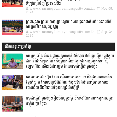
ទីក្រុងគុនមិញ ប្រទេសចិន
www.k-rasmeydomreymeasposttv.com.kh
Nov 05,
2024
ព្រះករុណា ព្រះមហាក្សត្រ ស្តេចយាងជាព្រះរាជាធិបតី ព្រះរាជពិធី
សម្ពោធវិមានរដ្ឋធម្មនុញ្ញ
www.k-rasmeydomreymeasposttv.com.kh
Sept 24,
2024
ព័ត៌មានទូទៅប្រចាំថ្ងៃ
សម្តេច ម៉ែន សំអន ផ្តល់អនុសាសន៍៤ចំណុច ដល់គ្រូបង្វឹក គ្រូជំនួយ
ជានារី និងកីឡាការិនី ដើម្បីយកជ័យជម្នះក្នុងការប្រកួតកីឡាស៊ី
ហ្គេម និងអាស៊ានប៉ារ៉ាហ្គេម ដែលកម្ពុជាធ្វើជាម្ចាស់ផ្ទះ
សម្ដេចតេជោ ហ៊ុន សែន ផ្ញើសារអបអរសាទរ និងជូនពរសាសនិក
ខ្មែរឥស្លាម ដែលបញ្ចប់ពិធីអំណត់បួសខែរ៉ាម៉ាឌនប្រកបដោយ
ជោគជ័យ និងរីករាយថ្ងៃបុណ្យរ៉យ៉ាហ៊្វីទ្រី
កម្ពុជាធ្វើជាម្ចាស់ផ្ទះរៀបចំកិច្ចប្រជុំលើកទី៥ នៃគណៈកម្មការចម្រុះ
កម្ពុជា-កូរ៉េ (JC)