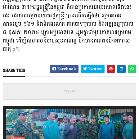
ម៉ាណែត នាយករដ្ឋមន្រ្តីនៃកម្ពុជា ក៏បាន​ប្រកាស​អបអរសាទរទិវានេះ
ដែរ ដោយសម្តេចនាយករដ្ឋមន្រ្តី បានលើកឡើងថា សូមអបអរ
សាទរខួប ១៦១ ទិវាពិភពលោក កាកបាទក្រហម និងអឌ្ឍចន្ទក្រហម
៨ ឧសភា ២០២៤ ក្រោមប្រធានបទ «រួមគ្នាជាមួយកាកបាទក្រហម
កម្ពុជា ​ដើម្បីសហគមន៍មានសុខភាពល្អ និងមានភាពធន់​នឹងអាកាស
ធាតុ »៕
Facebook
Twitter
SHARE THIS