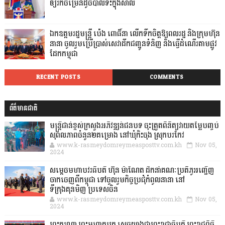
ឲ្យរីកចម្រើនដូចបាល់ទះក្នុងសាល
ឯកឧត្តមរដ្ឋមន្ត្រី ប៉េង ពោធិ៍នា លើកទឹកចិត្តឱ្យពលរដ្ឋ និងក្រុមហ៊ុន
នានា ចូលរួមប្រើប្រាស់សេវាដឹកជញ្ជូនទំនិញ និងធ្វើដំណើរតាមផ្លូវ
ដែកកម្ពុជា
RECENT POSTS
COMMENTS
ព័ត៌មានជាតិ
មន្ត្រីជាន់ខ្ពស់ក្រសួងអភិវឌ្ឍន៍ជនបទ ចុះត្រួតពិនិត្យវាយតម្លៃបញ្ចប់
សុពលភាពចំនួន២គម្រោង នៅឃុំកិះចុង ស្រុកបរកែវ
www.k-rasmeydomreymeasposttv.com.kh
Nov 05,
2024
សម្តេចមហាបវរធិបតី ហ៊ុន ម៉ាណែត ដឹកនាំគណៈប្រតិភូអញ្ជើញ
ចាកចេញពីកម្ពុជា ទៅចូលរួមកិច្ចប្រជុំកំពូលនានា នៅ
ទីក្រុងគុនមិញ ប្រទេសចិន
www.k-rasmeydomreymeasposttv.com.kh
Nov 05,
2024
ព្រះករុណា ព្រះមហាក្សត្រ ស្តេចយាងជាព្រះរាជាធិបតី ព្រះរាជពិធី