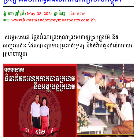
ផ្សាយចេញថ្ងៃទី :
May 08, 2024
អ្នកនិពន្ធ.
ព័ត៌មានជាតិ
www.k-rasmeydomreymeasposttv.com.kh
ដោយ :
សម្តេចតេជោ ថ្លែងអំណរព្រះគុណព្រះមហាក្សត្រ ហ្លូងម៉ែ និង
សប្បុរសជន ដែលបានប្រទានព្រះរាជទ្រព្យ និងថវិកាជូនដល់កាកបាត
ក្រហមកម្ពុជា