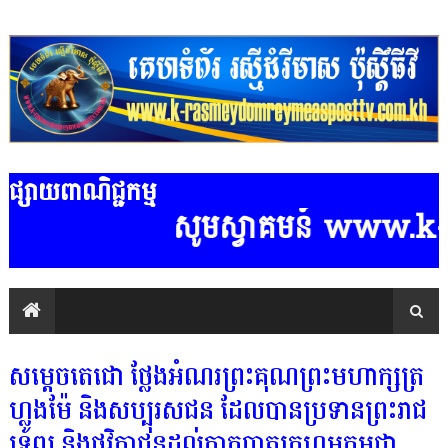
ផ្សាយពាណិជ្ជកម្ម
សូមស្វាគមន៍ www.k-ras
សម្តេចតេជោ ថ្លែងអំណរព្រះគុណព្រះមហាក្សត្រ
ហ្លូងម៉ែ និងសប្បុរសជន ដែលបានប្រទានព្រះរាជ
ទ្រព្យ និងថវិកាជូនដល់កាកបាតក្រហមកម្ពុជា