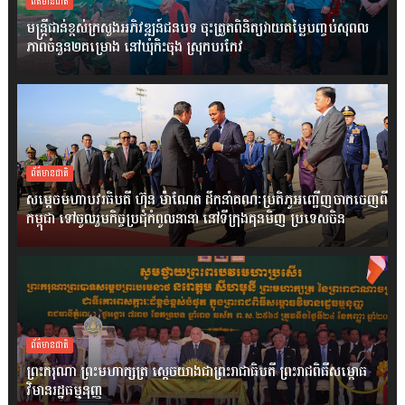
ព័ត៌មានជាតិ
មន្ត្រីជាន់ខ្ពស់ក្រសួងអភិវឌ្ឍន៍ជនបទ ចុះត្រួតពិនិត្យវាយតម្លៃបញ្ចប់សុពល
ភាពចំនួន២គម្រោង នៅឃុំកិះចុង ស្រុកបរកែវ
ព័ត៌មានជាតិ
សម្តេចមហាបវរធិបតី ហ៊ុន ម៉ាណែត ដឹកនាំគណៈប្រតិភូអញ្ជើញចាកចេញពី
កម្ពុជា ទៅចូលរួមកិច្ចប្រជុំកំពូលនានា នៅទីក្រុងគុនមិញ ប្រទេសចិន
ព័ត៌មានជាតិ
ព្រះករុណា ព្រះមហាក្សត្រ ស្តេចយាងជាព្រះរាជាធិបតី ព្រះរាជពិធីសម្ពោធ
វិមានរដ្ឋធម្មនុញ្ញ