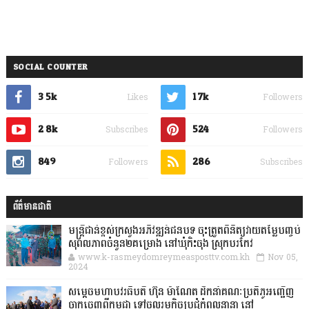
SOCIAL COUNTER
3.5k
1.7k
Likes
Followers
2.8k
524
Subscribes
Followers
849
286
Followers
Subscribes
ព័ត៌មានជាតិ
មន្ត្រីជាន់ខ្ពស់ក្រសួងអភិវឌ្ឍន៍ជនបទ ចុះត្រួតពិនិត្យវាយតម្លៃបញ្ចប់
សុពលភាពចំនួន២គម្រោង នៅឃុំកិះចុង ស្រុកបរកែវ
www.k-rasmeydomreymeasposttv.com.kh
Nov 05,
2024
សម្តេចមហាបវរធិបតី ហ៊ុន ម៉ាណែត ដឹកនាំគណៈប្រតិភូអញ្ជើញ
ចាកចេញពីកម្ពុជា ទៅចូលរួមកិច្ចប្រជុំកំពូលនានា នៅ