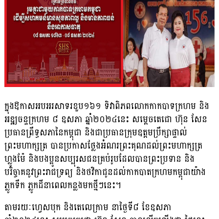
ក្នុងឱកាសអបអរសាទរខួប១៦១ ទិវាពិភពលោកកាកបាទក្រហម និង
អឌ្ឍចន្ទក្រហម ៨ ឧសភា ឆ្នាំ២០២៤នេះ សម្តេចតេជោ ហ៊ុន សែន
ប្រធានព្រឹទ្ធសភានៃកម្ពុជា និងជាប្រធានក្រុមឧត្តមប្រឹក្សាផ្ទាល់
ព្រះមហាក្សត្រ បានប្រកាសថ្លែងអំណរ​ព្រះគុណដល់ព្រះមហាក្សត្រ
ហ្លូងម៉ែ និងបងប្អូនសប្បុរសជនគ្រប់រូបដែលបានព្រះប្រទាន និង
បរិច្ចាគនូវព្រះរាជទ្រព្យ និងថវិកាជូនដល់កាកបាតក្រហមកម្ពុជាយ៉ាង
ភ្លូកទឹក ភ្លូកដីនាពេលកន្លងមកថ្មីៗនេះ។
តាមរយៈហ្វេសបុក និងតេលេក្រាម នាថ្ងៃទី៨ ខែឧសភា