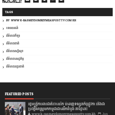
TAGS
BY: WWW.K-RASMEYDOMREYMEASPOSTTV.COM.KH
ទេសចរណ៍
ព័ត៌មានកីឡា
ព័ត៌មានជាតិ
ព័ត៌មានសន្តិសុខ
ព័ត៌មានសេដ្ឋកិច្ច
ព័ត៌មានអន្តរជាតិ
FEATURED POSTS
រដ្ឋមន្រ្តីការពារជាតិអាមេរិក បំពេញទស្សនកិច្ចផ្លូវកា រនិងជា
ប្រវត្តិសាស្រ្តមកកម្ពុជាជាលើកដំបូង នាថ្ងៃនេះ
www.k-rasmeydomreymeasposttv.com.kh
Jun