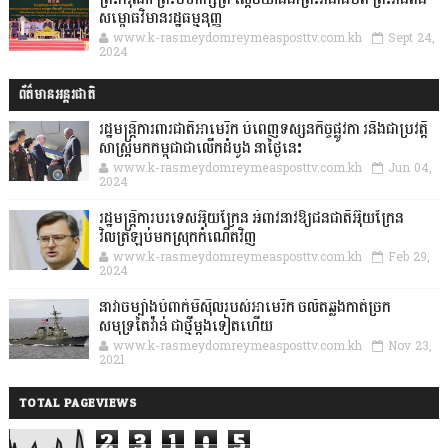
សម្ពោធវិមានរដ្ឋធម្មនុញ្ញ
www.k-rasmeydomreymeasposttv.com.kh
Sept 24,
2024
ព័ត៌មានអន្តរជាតិ
រដ្ឋមន្រ្តីការពារជាតិអាមេរិក បំពេញទស្សនកិច្ចផ្លូវកា រនិងជាប្រវត្តិ
សាស្រ្តមកកម្ពុជាជាលើកដំបូង នាថ្ងៃនេះ
www.k-rasmeydomreymeasposttv.com.kh
Jun 04,
2024
រដ្ឋមន្ត្រីការបរទេសអ៊ុយក្រែន អំពាវនាវឱ្យជនជាតិអ៊ុយក្រែន
វិលត្រឡប់មកស្រុកកំណើតវិញ
www.k-rasmeydomreymeasposttv.com.kh
Feb 29,
2024
នាវាចម្បាំងបំពាក់មីស៊ីលរបស់អាមេរិក ចល័តឆ្លងកាត់ច្រក
សមុទ្រតៃវ៉ាន់ ជាថ្មីម្តងទៀតហើយ
www.k-rasmeydomreymeasposttv.com.kh
Nov 23,
2021
TOTAL PAGEVIEWS
2
3
1
0
5