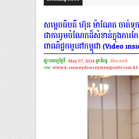
សម្ដេចធិបតី ហ៊ុន ម៉ាណែត ចាត់ទុកក
ជាការរួមចំណែកដ៏សំខាន់ក្នុងការកែ
ពាណិជ្ជកម្មនៅកម្ពុជា (Video insi
ផ្សាយចេញថ្ងៃទី :
May 07, 2024
អ្នកនិពន្ធ.
ព័ត៌មានជាតិ
www.k-rasmeydomreymeasposttv.com.kh
ដោយ :