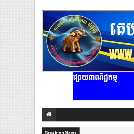
ផ្សាយពាណិជ្ជកម្ម
Breaking News