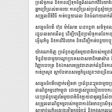
ប្រសិទ្ធភាព និងការជឿទុកចិត្តពីសំណាក់វិនិយោ
អ្នកប្រើប្រាស់តាមរយៈការប្រើប្រាស់ប្រព័ន្ធស្វ័យប្រ
សម្រួលនីតិវិធី កាត់បន្ថយពេល និងចំណាយពាក់ព័
សម្តេចធិបតី ហ៊ុន ម៉ាណែត បានបន្តថា សមិទ្ធផលនេ
រដ្ឋបាលសារពើពន្ធ ដើម្បីបង្កើនប្រសិទ្ធភាពនៃកា
ធ្វើធុរកិច្ច និងការវិនិយោគ និងដើម្បីកាត់បន្ថយ
យ៉ាងណាមិញ ប្រព័ន្ធបញ្ជរតែមួយជាតិរបស់កម្ពុជាដ
ទិន្នន័យជាមួយបណ្ដាប្រទេសជាសមាជិកអាស៊ាន និងក
វិញ្ញាបនបត្រ និងឯកសារតម្រូវនានាពាក់ព័ន្ធនឹងក
កាត់ក្រសួង ស្ថាប័នមានសមត្ថកិច្ចផ្សេងៗជាច្រើ
សម្ដេចធិបតីបញ្ជាក់ទៀតថា ប្រព័ន្ធនេះរួមជាមួយប្រ
ពាណិជ្ជកម្មនៅកម្ពុជា ដោយផ្លាស់ប្ដូររបៀបរបបក
នេះប្រព័ន្ធបញ្ជរតែមួយជាតិនឹងក្លាយជាតួអង្គដ៏សំខាន
សម្រួលពាណិជ្ជកម្មរបស់កម្ពុជាកាន់តែមានប្រសិទ្
សម្រាប់ធុរកិច្ចផ្សេងទៀតក្នុងតំបន់ និងក្នុងស