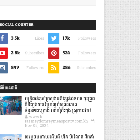
SOCIAL COUNTER
3.5k
1.7k
Likes
Followers
2.8k
524
Subscribes
Followers
849
286
Followers
Subscribes
ព័ត៌មានជាតិ
មន្ត្រីជាន់ខ្ពស់ក្រសួងអភិវឌ្ឍន៍ជនបទ ចុះត្រួត
ពិនិត្យវាយតម្លៃបញ្ចប់សុពលភាព
ចំនួន២គម្រោង នៅឃុំកិះចុង ស្រុកបរកែវ
www.k-
rasmeydomreymeasposttv.com.kh
Nov 05, 2024
សម្តេចមហាបវរធិបតី ហ៊ុន ម៉ាណែត ដឹកនាំ