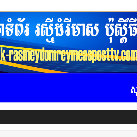
សូមស្