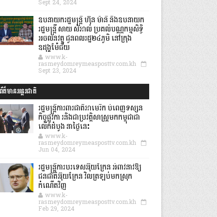
Sept 24, 2024
ឧបនាយករដ្ឋមន្ដ្រី ហ៊ុន ម៉ានី និងឧបនាយក
រដ្ឋមន្ដ្រី សាយ សំអាល់ ប្រគល់បណ្ណកម្មសិទ្ធិ
អចលនវត្ថុ ជូនពលរដ្ឋ២៤ភូមិ នៅក្រុង
ឧដុង្គម៉ែជ័យ
www.k-
rasmeydomreymeasposttv.com.kh
Sept 23, 2024
ព័ត៌មានអន្តរជាតិ
រដ្ឋមន្រ្តីការពារជាតិអាមេរិក បំពេញទស្សន
កិច្ចផ្លូវកា រនិងជាប្រវត្តិសាស្រ្តមកកម្ពុជាជា
លើកដំបូង នាថ្ងៃនេះ
www.k-
rasmeydomreymeasposttv.com.kh
Jun 04, 2024
រដ្ឋមន្ត្រីការបរទេសអ៊ុយក្រែន អំពាវនាវឱ្យ
ជនជាតិអ៊ុយក្រែន វិលត្រឡប់មកស្រុក
កំណើតវិញ
www.k-
rasmeydomreymeasposttv.com.kh
Feb 29, 2024