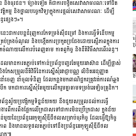
គិន និងធុរជន។ ម៉្យាងទៀត គឺជាការបង្ខិតសេវាសាធារណៈទៅជិត
វត្តិកម្ម និងថ្នាលបច្ចេកវិទ្យាក្នុងការផ្តល់សេវាសាធារណៈ ដើម្បី
ន្ធផ្សេងៗ»។
ះជាការបន្តជំរុញការកែទម្រង់ស៊ីជម្រៅ និងការធ្វើទំនើបកម្ម
ធ
រគ្រប់គ្រងចំណូល និងបង្កើតការប្រកួតប្រជែងដោយស្មើភាពក្នុងការ
ប្
បន្ទុកចំណាយលើការបំពេញតាម កាតព្វកិច្ច និងនីតិវិធីសារពើរពន្ធ។
ែលមានការតភ្ជាប់ទៅកាន់ប្រព័ន្ធបញ្ជរតែមួយអាស៊ាន ដើម្បីផ្លាស់
ែសម្រួលនីតិវិធីនៃការស្នើសុំអាជ្ញាបណ្ណ លិខិតអនុញ្ញាត
ព
ារនាំចេញ នាំចូលទំនិញ ដែលកន្លងមកពាណិជ្ជករត្រូវរត់ការណ៍ឆ្លង
នលើក មកជាការស្នើសុំតែមួយលើករួមគ្នាតាមទម្រង់អេឡិចត្រូនិក។
ព័ន្ធស្វ័យប្រវត្តិកម្មទិន្នន័យគយ នឹងជួយសម្រួលដល់ការធ្វើ
ារងារពីការពឹងផ្អែកលើក្រដាសទៅជាការមិនប្រើក្រដាស ក្នុងន័យ
់មួយនៃប្រព័ន្ធអេកូឡូស៊ីឌីជីថលសម្រាប់ធុរកិច្ច ដែលធ្វើឱ្យកិច្ច
ធភាព និងមានលទ្ធផលតភ្ជាប់ទៅនឹងប្រព័ន្ធអេកូឡូស៊ីឌីជីថល
កលលោក៕