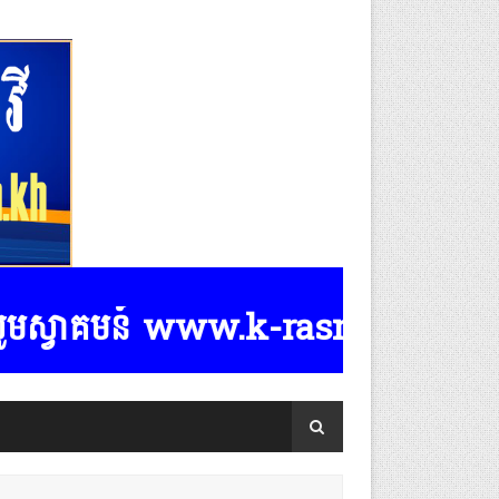
វាគមន៍ www.k-rasmeydomreymeaspost