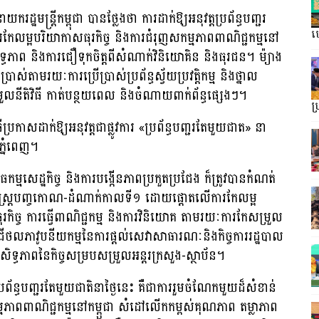
្ឋមន្ត្រី​កម្ពុជា បានថ្លែងថា ការដាក់ឱ្យអនុវត្តប្រព័ន្ធបញ្ជរ
រកែលម្អបរិយាកាសធុរកិច្ច និងការជំរុញសកម្មភាពពាណិជ្ជកម្មនៅ
ហ្
្ធភាព និងការជឿទុកចិត្តពីសំណាក់វិនិយោគិន និងធុរជន។ ម៉្យាង
ស់តាមរយៈការប្រើប្រាស់ប្រព័ន្ធស្វ័យប្រវត្តិកម្ម និងថ្នាល
ម្រួលនីតិវិធី កាត់បន្ថយពេល និងចំណាយពាក់ព័ន្ធផ្សេងៗ។
ប
ីប្រកាសដាក់ឱ្យអនុវត្តជាផ្លូវការ «ប្រព័ន្ធបញ្ជរតែមួយជាត» នា
្នំពេញ។
ម្មសេដ្ឋកិច្ច និងការបង្កើនភាពប្រកួតប្រជែង ក៏ត្រូវបានកំណត់
្ធសាស្ត្របញ្ចកោណ-ដំណាក់កាលទី១ ដោយផ្តោតលើការកែលម្អ
ិច្ច ការធ្វើពាណិជ្ជកម្ម និងការវិនិយោគ តាមរយៈការកែសម្រួល
្វើឌីជីថលភាវូបនីយកម្មនៃការផ្ដល់សេវាសាធារណៈនិងកិច្ចការរដ្ឋបាល
សិទ្ធភាពនៃកិច្ចសម្របសម្រួលអន្តរក្រសួង-ស្ថាប័ន។
ប្រព័ន្ធបញ្ជរតែមួយជាតិនាថ្ងៃនេះ គឺជាការរួមចំណែកមួយដ៏សំខាន់
កម្មភាពពាណិជ្ជកម្មនៅកម្ពុជា សំដៅលើកកម្ពស់គុណភាព តម្លាភាព