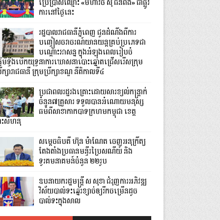
ប្រើប្រាស់ឈ្មោះ «មហាវិថី ស៊ី ជីនពីង» ជាផ្លូវ
ការនៅថ្ងៃនេះ
រដ្ឋបាលរាជធានីភ្នំពេញ ជូនដំណឹងពីការ
បញ្ចៀសចរាចរណ៍យានយន្តគ្រប់ប្រភេទជា
បណ្តោះអាសន្ន ក្នុងអំឡុងពេលរៀបចំ
្វើមីទ្ទីងបើកយុទ្ធនាការឃោសនាបោះឆ្នោតជ្រើសរើសក្រុម
រឹក្សារាជធានី ក្រុមប្រឹក្សាខណ្ឌ នីតិកាលទី៤
ប្រជាពលរដ្ឋរងគ្រោះដោយសារខ្យល់កន្ត្រាក់
ចំនួន៧គ្រួសារ ទទួលបានអំណោយមនុស្ស
ធម៌ពីសាខាកាកបាទក្រហមកម្ពុជា ខេត្ត
្រះសីហនុ
សម្តេចធិបតី ហ៊ុន ម៉ាណែត ចេញអនុក្រឹត្យ
តែងតាំងប្រធានមន្ទីរប្រៃសណីយ៍ និង
ទូរគមនាគមន៍ចំនួន ២២រូប
ឧបនាយករដ្ឋមន្ដ្រី ស សុខា ជំរុញការអភិវឌ្ឍ
វិស័យបាល់ទះឆ្នេរខ្សាច់ឲ្យរីកចម្រើនដូច
បាល់ទះក្នុងសាល