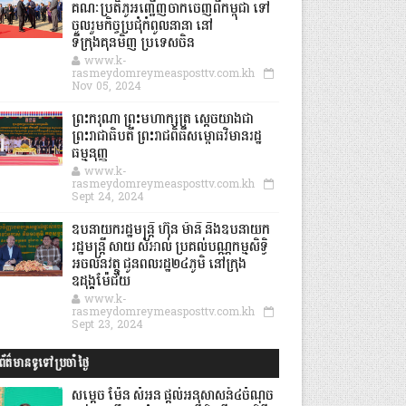
គណៈប្រតិភូអញ្ជើញចាកចេញពីកម្ពុជា ទៅ
ចូលរួមកិច្ចប្រជុំកំពូលនានា នៅ
ទីក្រុងគុនមិញ ប្រទេសចិន
www.k-
rasmeydomreymeasposttv.com.kh
Nov 05, 2024
ព្រះករុណា ព្រះមហាក្សត្រ ស្តេចយាងជា
ព្រះរាជាធិបតី ព្រះរាជពិធីសម្ពោធវិមានរដ្ឋ
ធម្មនុញ្ញ
www.k-
rasmeydomreymeasposttv.com.kh
Sept 24, 2024
ឧបនាយករដ្ឋមន្ដ្រី ហ៊ុន ម៉ានី និងឧបនាយក
រដ្ឋមន្ដ្រី សាយ សំអាល់ ប្រគល់បណ្ណកម្មសិទ្ធិ
អចលនវត្ថុ ជូនពលរដ្ឋ២៤ភូមិ នៅក្រុង
ឧដុង្គម៉ែជ័យ
www.k-
rasmeydomreymeasposttv.com.kh
Sept 23, 2024
ព័ត៌មានទូទៅប្រចាំថ្ងៃ
សម្តេច ម៉ែន សំអន ផ្តល់អនុសាសន៍៤ចំណុច