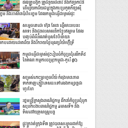
ដល់គ្រូបង្វឹក គ្រូជំនួយជានារី និងកីឡាការិនី
ដើម្បីយកជ័យជម្នះក្នុងការប្រកួតកីឡាស៊ី
គេម និងអាស៊ានប៉ារ៉ាហ្គេម ដែលកម្ពុជាធ្វើជាម្ចាស់ផ្ទះ
សម្ដេចតេជោ ហ៊ុន សែន ផ្ញើសារអបអរ
សាទរ និងជូនពរសាសនិកខ្មែរឥស្លាម ដែល
បញ្ចប់ពិធីអំណត់បួសខែរ៉ាម៉ាឌន
្រកបដោយជោគជ័យ និងរីករាយថ្ងៃបុណ្យរ៉យ៉ាហ៊្វីទ្រី
កម្ពុជាធ្វើជាម្ចាស់ផ្ទះរៀបចំកិច្ចប្រជុំលើកទី៥
នៃគណៈកម្មការចម្រុះកម្ពុជា-កូរ៉េ (JC)
សម្រស់កោះព្រហ្មចារីយ៍ កំពុងមានភាព
ទាក់ទាញភ្ញៀវទេសចរទៅលេងកម្សាន្តជា
ហូរហែ
រដ្ឋមន្ត្រីក្រសួងពាណិជ្ជកម្ម ដឹកនាំកិច្ចប្រជុំបូក
សរុបការងារពាណិជ្ជកម្ម ឆមាសទី១ និង
ទិសដៅយុទ្ធសាស្រ្តបន្ត
ផ្លូវក្រវាត់ក្រុងទី៣ ត្រូវបានសម្ពោធដាក់ឱ្យ