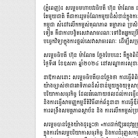
(ភ្នំពេញ)៖ សម្តេចមហាបវរធិបតី ហ៊ុន ម៉ាណែត នាយករដ
តែមួយជាតិ គឺជាការរួមចំណែកមួយដ៏សំខាន់ក្នុងកា
កម្ពុជា សំដៅលើកកម្ពស់គុណភាព តម្លាភាព ប្រសិទ
ទៀត គឺជាការបង្ខិតសេវាសាធារណៈទៅជិតអ្នកប្រើប្រា
បច្ចេកវិទ្យាក្នុងការផ្តល់សេវាសាធារណៈ ដើម្បីស
សម្តេចធិបតី ហ៊ុន ម៉ាណែត ថ្លែងបែបនេះ គឺក្នុងពិធ
ថ្ងៃទី៧ ខែឧសភា ឆ្នាំ២០២៤ នៅសណ្ឋាគារសុខាភ
នាឱកាសនោះ សម្តេចធិបតីបានថ្លែងថា ការធ្វើពិពិធក
យ៉ាងច្បាស់ថាជាអាទិភាពដ៏សំខាន់មួយក្នុងយុទ
បរិយាកាសធុរកិច្ច ដែលអំណោយផលដល់ការធ្វើធុរក
និងការធ្វើសាមញ្ញកម្មនីតិវិធីពាក់ព័ន្ធនានា ការធ
ការពង្រឹងសមត្ថភាពស្ថាប័ន និង ការលើកកម្ពស់ប្រ
សម្ដេចបានថ្លែងយ៉ាងដូច្នេះថា «ការដាក់ឱ្យអនុវត្ត
ក្នុងការកែលម្អបរិយាកាសធុរកិច្ច និងការជំរុញស