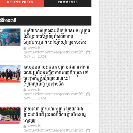
RECENT POSTS
COMMENTS
ព័ត៌មានជាតិ
មន្ត្រីជាន់ខ្ពស់ក្រសួងអភិវឌ្ឍន៍ជនបទ ចុះត្រួត
ពិនិត្យវាយតម្លៃបញ្ចប់សុពលភាព
ចំនួន២គម្រោង នៅឃុំកិះចុង ស្រុកបរកែវ
www.k-
rasmeydomreymeasposttv.com.kh
Nov 05, 2024
សម្តេចមហាបវរធិបតី ហ៊ុន ម៉ាណែត ដឹកនាំ
គណៈប្រតិភូអញ្ជើញចាកចេញពីកម្ពុជា ទៅ
ចូលរួមកិច្ចប្រជុំកំពូលនានា នៅ
ទីក្រុងគុនមិញ ប្រទេសចិន
www.k-
rasmeydomreymeasposttv.com.kh
Nov 05, 2024
ព្រះករុណា ព្រះមហាក្សត្រ ស្តេចយាងជា
ព្រះរាជាធិបតី ព្រះរាជពិធីសម្ពោធវិមានរដ្ឋ
ធម្មនុញ្ញ
www.k-
rasmeydomreymeasposttv.com.kh