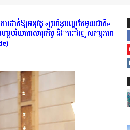
ារដាក់ឱ្យអនុវត្ត «ប្រព័ន្ធបញ្ជរតែមួយជាតិ»
លម្អបរិយាកាសធុរកិច្ច និងការជំរុញសកម្មភាព
de)