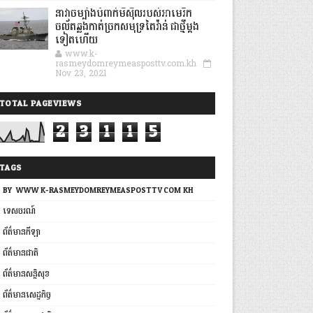
នាវាចម្បាំងបំពាក់មីស៊ីលរបស់អាមេរិក
ចល័តឆ្លងកាត់ច្រកសមុទ្រតៃវ៉ាន់ ជាថ្មីម្តង
ទៀតហើយ
www.k-
rasmeydomreymeasposttv.com.kh
Nov 23, 2021
TOTAL PAGEVIEWS
2
3
1
1
5
TAGS
BY: WWW.K-RASMEYDOMREYMEASPOSTTV.COM.KH
ទេសចរណ៍
ព័ត៌មានកីឡា
ព័ត៌មានជាតិ
ព័ត៌មានសន្តិសុខ
ព័ត៌មានសេដ្ឋកិច្ច