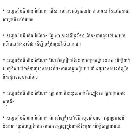
* សម្ដេចធិបតី ហ៊ុន ម៉ាណែត ផ្ញើសារទៅតាចាស់ម្នាក់នៅក្រៅប្រទេស ដែលតែងជេរ
សម្ដេចមិនសំចៃមាត់
* សម្ដេចធិបតី ហ៊ុន ម៉ាណែត ថ្លែងថា កាលពីថ្ងៃទី១០ ខែកក្កដាកន្លងទៅ សម្ដេច
ប្រើពេលជាង៥ម៉ោង ដើម្បីប្រជុំជាមួយវិស័យឯកជន
* សម្ដេចធិបតី ហ៊ុន ម៉ាណែត ណែនាំឲ្យរៀបចំផែនការសម្រាប់ឆ្នាំ២០២៥ ដើម្បីដាក់
ចេញទិសដៅទាក់ទាញទេសចរណ៍មកកាន់ខេត្តសៀមរាប ទាំងរដូវទេសចរណ៍ច្រើន
និងរដូវទេសចរណ៍ទាប
* សម្ដេចធិបតី ហ៊ុន ម៉ាណែត ប្រៀបថា មិនត្រូវដេកចាំទឹកភ្លៀងទេ ត្រូវរៀបចំអាង
ស្ដុកទឹក
* សម្ដេចធិបតី ហ៊ុន ម៉ាណែត ណែនាំឲ្យផ្កុំសេវាបីគឺ សុខាភិបាល អន្ដោប្រវេសន៍
និងគយ ត្រូវបំពេញបែបបទតាមអនឡាញក្នុងទម្រង់តែមួយ ដើម្បីសម្រួលដល់