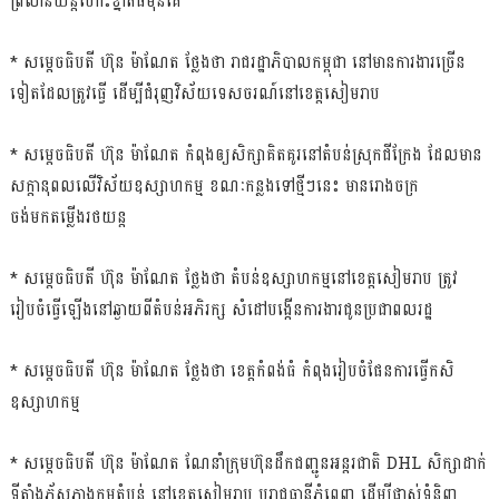
ព្រលានយន្ដហោះខ្នាតធំមុនគេ
* សម្ដេចធិបតី ហ៊ុន ម៉ាណែត ថ្លែងថា រាជរដ្ឋាភិបាលកម្ពុជា នៅមានការងារច្រើន
ទៀតដែលត្រូវធ្វើ ដើម្បីជំរុញវិស័យទេសចរណ៍នៅខេត្តសៀមរាប
* សម្ដេចធិបតី ហ៊ុន ម៉ាណែត កំពុងឲ្យសិក្សាគិតគូរនៅតំបន់ស្រុកជីក្រែង ដែលមាន
សក្ដានុពលលើវិស័យឧស្សាហកម្ម ខណៈកន្លងទៅថ្មីៗនេះ មានរោងចក្រ
ចង់មកតម្លើងរថយន្ដ
* សម្ដេចធិបតី ហ៊ុន ម៉ាណែត ថ្លែងថា តំបន់ឧស្សាហកម្មនៅខេត្តសៀមរាប ត្រូវ
រៀបចំធ្វើឡើងនៅឆ្ងាយពីតំបន់អភិរក្ស សំដៅបង្កើនការងារជូនប្រជាពលរដ្ឋ
* សម្ដេចធិបតី ហ៊ុន ម៉ាណែត ថ្លែងថា ខេត្តកំពង់ធំ កំពុងរៀបចំផែនការធ្វើកសិ
ឧស្សាហកម្ម
* សម្ដេចធិបតី ហ៊ុន ម៉ាណែត ណែនាំក្រុមហ៊ុនដឹកជញ្ជូនអន្ដរជាតិ DHL សិក្សាដាក់
ទីតាំងភ័ស្ដភាងកម្មតំបន់ នៅខេត្តសៀមរាប ឬរាជធានីភ្នំពេញ ដើម្បីផ្លាស់ទំនិញ