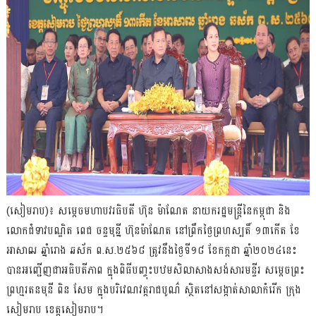
(សៀមរាប)៖ សម្ដេចមហាបវរធិបតី ហ៊ុន ម៉ាណែត នាយករដ្ឋមន្ដ្រីនៃកម្ពុជា និង
លោកជំទាវបណ្ឌិត ពេជ ចន្ទមុន្នី ហ៊ុនម៉ាណែត នៅព្រឹកថ្ងៃព្រហស្បតិ៍ ១៣កើត ខែ
អាសាឍ ឆ្នាំរោង ឆស័ក ព.ស.២៥៦៨ ត្រូវនឹងថ្ងៃទី១៨ ខែកក្កដា ឆ្នាំ២០២៤នេះ
បានអញ្ជើញជាអធិបតីភាព ក្នុងពិធីបញ្ចុះបឋមសិលាសាងសង់សារមន្ទីរ សម្ដេចព្រះ
ព្រហ្មរតនមុនី ពិន សែម ក្នុងបរិវេណវត្តរាជបូណ៌ ស្ថិតនៅសង្កាត់សាលាកំរើក ក្រុង
សៀមរាប ខេត្តសៀមរាប។