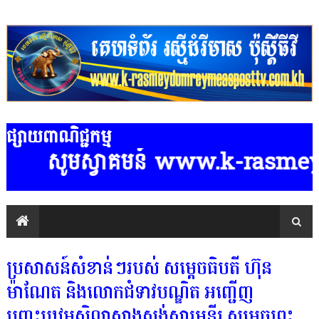
ផ្សាយពាណិជ្ជកម្ម
សូមស្វាគមន៍ www.k-rasmeydomreyme
ប្រសាសន៍សំខាន់ៗរបស់ សម្ដេចធិបតី ហ៊ុន
ម៉ាណែត និងលោកជំទាវបណ្ឌិត អញ្ជើញ
បញ្ចុះបឋមសិលាសាងសង់សារមន្ទីរ សម្ដេចព្រះ