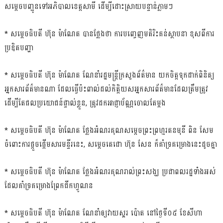
សម្ដេចបញ្ជូនទៅអភិបាលខេត្តសាមី ដើម្បីដោះស្រាយបន្ទាន់ភ្លាមៗ
* សម្ដេចធិបតី ហ៊ុន ម៉ាណែត បានថ្លែងថា ការបញ្ចេញមតិរិះគន់ស្ថាបនា ខុសពីការ
ប្រឌិតបញ្ហា
* សម្ដេចធិបតី ហ៊ុន ម៉ាណែត ណែនាំរដ្ឋមន្ដ្រីក្រសួងព័ត៌មាន យកចិត្តទុកដាក់ពិនិត្យ
អ្នកសារព័ត៌មានណា ដែលធ្វើប៉ះពាល់ដល់កិត្តិយសអ្នកសារព័ត៌មានដែលត្រឹមត្រូវ
ដើម្បីតែផលប្រយោជន៍ផ្ទាល់ខ្លួន, ត្រូវដកអាជ្ញាប័ណ្ណចោលតែម្ដង
* សម្ដេចធិបតី ហ៊ុន ម៉ាណែត ថ្លែងអំណរគុណសម្ដេចព្រះព្រហ្មរតនមុនី ពិន សែម
ចំពោះការផ្ដួចផ្ដើមសារមន្ទីរនេះ, សម្ដេចតេជោ ហ៊ុន សែន ក៏គាំទ្រគម្រោងនេះដូចគ្នា
* សម្ដេចធិបតី ហ៊ុន ម៉ាណែត ថ្លែងអំណរគុណរាល់ព្រះសង្ឃ ប្រជាពលរដ្ឋទាំងអស់
ដែលគាំទ្រគម្រោងព្រែកជីកហ្វូណន
* សម្ដេចធិបតី ហ៊ុន ម៉ាណែត ណែនាំឲ្យវាយស្គរ ប៉ោត នៅថ្ងៃទី០៥ ខែសីហា