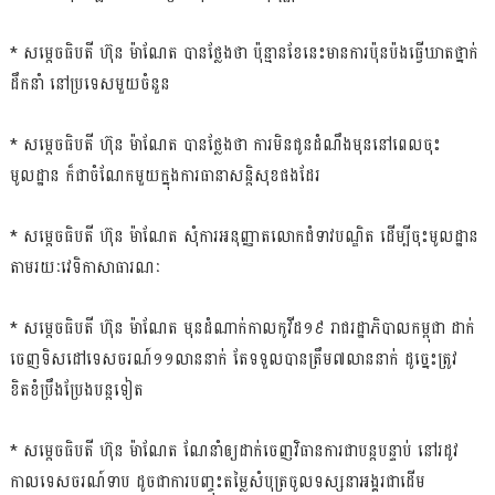
* សម្ដេចធិបតី ហ៊ុន ម៉ាណែត បានថ្លែងថា ប៉ុន្មានខែនេះមានការប៉ុនប៉ងធ្វើឃាតថ្នាក់
ដឹកនាំ នៅប្រទេសមួយចំនួន
* សម្ដេចធិបតី ហ៊ុន ម៉ាណែត បានថ្លែងថា ការមិនជូនដំណឹងមុននៅពេលចុះ
មូលដ្ឋាន ក៏ជាចំណែកមួយក្នុងការធានាសន្ដិសុខផងដែរ
* សម្ដេចធិបតី ហ៊ុន ម៉ាណែត សុំការអនុញ្ញាតលោកជំទាវបណ្ឌិត ដើម្បីចុះមូលដ្ឋាន
តាមរយៈវេទិកាសាធារណៈ
* សម្ដេចធិបតី ហ៊ុន ម៉ាណែត មុនដំណាក់កាលកូវីដ១៩ រាជរដ្ឋាភិបាលកម្ពុជា ដាក់
ចេញទិសដៅទេសចរណ៍១១លាននាក់ តែទទួលបានត្រឹម៧លាននាក់ ដូច្នេះត្រូវ
ខិតខំប្រឹងប្រែងបន្ដទៀត
* សម្ដេចធិបតី ហ៊ុន ម៉ាណែត ណែនាំឲ្យដាក់ចេញវិធានការជាបន្ដបន្ទាប់ នៅរដូវ
កាលទេសចរណ៍ទាប ដូចជាការបញ្ចុះតម្លៃសំបុត្រចូលទស្សនាអង្គរជាដើម