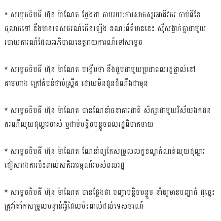
* សម្ដេចធិបតី ហ៊ុន ម៉ាណែត ថ្លែងថា តាមរយៈការសាកសួរអាជីវករ ចាប់ពីខែ
តុលាតទៅ នឹងមានទេសចរណ៍កើនឡើង ខណៈព័ត៌មាននេះ ស៉ីសង្វាក់គ្នាជាមួយ
របាយការណ៍ដែលអភិបាលខេត្តរាយការណ៍ទៅសម្ដេច
* សម្ដេចធិបតី ហ៊ុន ម៉ាណែត បង្ហើបថា នឹងជួបជាមួយប្រជាពលរដ្ឋផ្ទាល់នៅ
តាមហាង ក្រៅតំបន់ផាប់ស្ដ្រីត ដោយមិនជូនដំណឹងជាមុន
* សម្ដេចធិបតី ហ៊ុន ម៉ាណែត បានណែនាំធនាគារជាតិ សិក្សាជាមួយវិស័យឯកជន
ករណីលុយដុល្លារចាស់ ឬដាច់បន្ដិចបន្តួចពលរដ្ឋពិបាកចាយ
* សម្ដេចធិបតី ហ៊ុន ម៉ាណែត ណែនាំឲ្យកែសម្រួលលក្ខខណ្ឌកំណត់លុយដុល្លារ
ជៀសវាងការប៉ះពាល់សតិអារម្មណ៍របស់ពលរដ្ឋ
* សម្ដេចធិបតី ហ៊ុន ម៉ាណែត បានថ្លែងថា បញ្ហាបន្ដិចបន្ទួច នាំឲ្យមានបញ្ហាធំ ដូច្នេះ
ត្រូវតែកែសម្រួលបន្ទាន់អ្វីដែលប៉ះពាល់ដល់ទេសចរណ៍