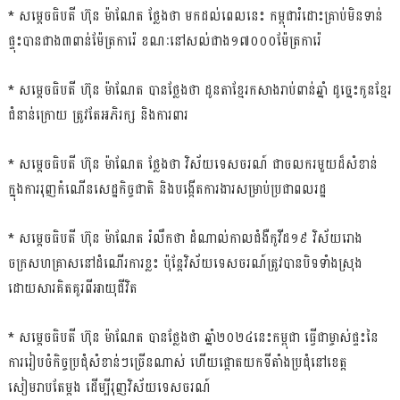
* សម្ដេចធិបតី ហ៊ុន ម៉ាណែត ថ្លែងថា មកដល់ពេលនេះ កម្ពុជារំដោះគ្រាប់មិនទាន់
ផ្ទុះបានជាង៣ពាន់ម៉ែត្រការ៉េ ខណៈនៅសល់ជាង១៧០០០ម៉ែត្រការ៉េ
* សម្ដេចធិបតី ហ៊ុន ម៉ាណែត បានថ្លែងថា ដូនតាខ្មែរកសាងរាប់ពាន់ឆ្នាំ ដូច្នេះកូនខ្មែរ
ជំនាន់ក្រោយ ត្រូវតែអភិរក្ស និងការពារ
* សម្ដេចធិបតី ហ៊ុន ម៉ាណែត ថ្លែងថា វិស័យទេសចរណ៍ ជាចលករមួយដ៏សំខាន់
ក្នុងការរុញកំណើនសេដ្ឋកិច្ចជាតិ និងបង្កើតការងារសម្រាប់ប្រជាពលរដ្ឋ
* សម្ដេចធិបតី ហ៊ុន ម៉ាណែត រំលឹកថា ដំណាល់កាលជំងឺកូវីដ១៩ វិស័យរោង
ចក្រសហគ្រាសនៅដំណើរការខ្លះ ប៉ុន្ដែវិស័យទេសចរណ៍ត្រូវបានបិទទាំងស្រុង
ដោយសារគិតគូរពីអាយុជីវិត
* សម្ដេចធិបតី ហ៊ុន ម៉ាណែត បានថ្លែងថា ឆ្នាំ២០២៤នេះកម្ពុជា ធ្វើជាម្ចាស់ផ្ទះនៃ
ការរៀបចំកិច្ចប្រជុំសំខាន់ៗច្រើនណាស់ ហើយផ្ដោតយកទីតាំងប្រជុំនៅខេត្ត
សៀមរាបតែម្ដង ដើម្បីរុញវិស័យទេសចរណ៍