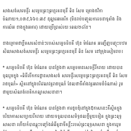
សាងសង់សារមន្ទីរ សម្ដេចព្រះព្រហ្មរតនមុនី ពិន សែម គ្រោងថវិកា
ចំណាយ១,០៣៩,៦៦០.៧៩ ដុល្លារអាមេរិក (មិនរាប់បញ្ចូលការរចនាទូតាំង និង
ការលំអ ខាងក្នុងអគារ) ដោយប្រើប្រាស់រយៈពេល២៤ខែ។
ខាងក្រោមជាខ្លឹមសារសំខាន់ៗរបស់សម្តេចធិបតី ហ៊ុន ម៉ាណែត អញ្ជើញបញ្ចុះបឋម
សិលាសាងសង់សារមន្ទីរ សម្ដេចព្រះព្រហ្មរតនមុនី ពិន សែម នៅក្រុងសៀមរាប៖
* សម្តេចធិបតី ហ៊ុន ម៉ាណែត បានថ្លែងថា សម្តេចមានសេចក្តីរីករាយ ដោយបាន
ចូលរួមក្នុង «ពិធីបើកការដ្ឋានសាងសង់ សារមន្ទីរសម្ដេចព្រះព្រហ្មរតនមុនី ពិន សែម
រាជបូណ៌» ស្ថិតនៅក្នុងបរិវេណវត្តរាជបូណ៌ ដែលជាទីតាំងវត្តអារាមដ៏ចំណាស់ រួម
ជាមួយសំណង់បេតិកភណ្ឌសាសនានា។
* សម្តេចធិបតី ហ៊ុន ម៉ាណែត បានថ្លែងថា ការជួបជុំនៅក្នុងឱកាសនេះគឺស្ថិតក្នុង
បរិយាកាសសប្បាយរីករាយ ដោយទទួលបានសមិទ្ធផលថ្មីមួយទៀត ក្នុងព្រះពុទ្ធ
សាសនា ហើយក៏បានឆ្លុះបញ្ចាំងអំពីតួនាទីគន្លឹះរបស់ព្រះពុទ្ធសាសនា ក្នុងការរួម