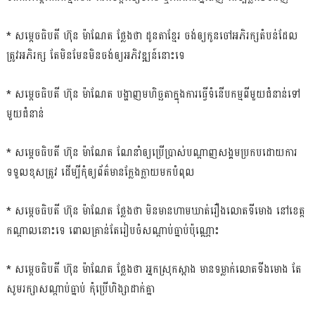
* សម្ដេចធិបតី ហ៊ុន ម៉ាណែត ថ្លែងថា ដូនតាខ្មែរ ចង់ឲ្យកូនចៅអភិរក្សតំបន់ដែល
ត្រូវអភិរក្ស តែមិនមែនមិនចង់ឲ្យអភិវឌ្ឍន៍នោះទេ
* សម្ដេចធិបតី ហ៊ុន ម៉ាណែត បង្ហាញមហិច្ឆតាក្នុងការធ្វើទំនើបកម្មពីមួយជំនាន់ទៅ
មួយជំនាន់
* សម្ដេចធិបតី ហ៊ុន ម៉ាណែត ណែនាំឲ្យប្រើប្រាស់បណ្ដាញសង្គមប្រកបដោយការ
ទទួលខុសត្រូវ ដើម្បីកុំឲ្យព័ត៌មានក្លែងក្លាយមកបំពុល
* សម្ដេចធិបតី ហ៊ុន ម៉ាណែត ថ្លែងថា មិនមានហាមឃាត់រឿងលោតទីមោង នៅខេត្ត
កណ្ដាលនោះទេ ពោលគ្រាន់តែរៀបចំសណ្ដាប់ធ្នាប់ប៉ុណ្ណោះ
* សម្ដេចធិបតី ហ៊ុន ម៉ាណែត ថ្លែងថា អ្នកស្រុកស្អាង មានទម្លាក់លោតទីងមោង តែ
សូមរក្សាសណ្ដាប់ធ្នាប់ កុំប្រើហិង្សាដាក់គ្នា