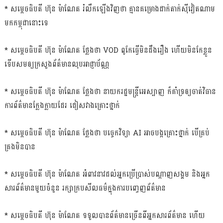
* សម្ដេចធិបតី ហ៊ុន ម៉ាណែត រំលឹកឡើងវិញថា គ្មានគម្រោងដាក់តាក់ស៉ីវៀតណាម
មកកម្ពុជានោះទេ
* សម្ដេចធិបតី ហ៊ុន ម៉ាណែត ថ្លែងថា VOD ពូកែធ្វើមិនដឹងរឿង ហើយមិនកែខ្លួន
ទើបសមឲ្យក្រសួងព័ត៌មានលុបអាជ្ញាប័ណ្ណ
* សម្ដេចធិបតី ហ៊ុន ម៉ាណែត ថ្លែងថា នាយករដ្ឋមន្ដ្រីអេស្បាញ ក៏គាំទ្រឲ្យចាត់វិធាន
ការព័ត៌មានក្លែងក្លាយដែរ ជៀសវាងគ្រោះថ្នាក់
* សម្ដេចធិបតី ហ៊ុន ម៉ាណែត ថ្លែងថា បច្ចេកវិទ្យា AI អាចបង្កគ្រោះថ្នាក់ បើគ្រប់
គ្រងមិនបាន
* សម្ដេចធិបតី ហ៊ុន ម៉ាណែត អំពាវនាវដល់អ្នកប្រើប្រាស់បណ្ដាញសង្គម និងអ្នក
សារព័ត៌មានមួយចំនួន រក្សាក្របសីលធម៌ក្នុងការបញ្ចេញព័ត៌មាន
* សម្ដេចធិបតី ហ៊ុន ម៉ាណែត ទទួលបានព័ត៌មានច្រើនពីអ្នកសារព័ត៌មាន ហើយ