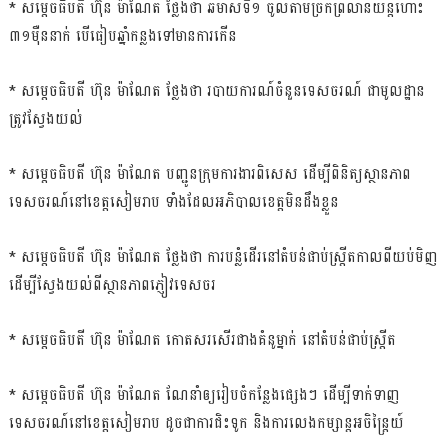
* សម្ដេចធិបតី ហ៊ុន ម៉ាណែត ថ្លែងថា ឆមាសទី១ ចូលតាមច្រកព្រលានយន្ដហោះ
៣១ម៉ឺននាក់ បើធៀបឆ្នាំកន្លងទៅមានការកើន
* សម្ដេចធិបតី ហ៊ុន ម៉ាណែត ថ្លែងថា របាយការណ៍ចំនួនទេសចរណ៍ ជាមូលដ្ឋាន
ត្រូវស្វែងយល់
* សម្ដេចធិបតី ហ៊ុន ម៉ាណែត បញ្ជូនក្រុមការងារពិសេស ដើម្បីពិនិត្យស្ថានភាព
ទេសចរណ៍នៅខេត្តសៀមរាប ទាំងដែលអភិបាលខេត្តមិនដឹងខ្លួន
* សម្ដេចធិបតី ហ៊ុន ម៉ាណែត ថ្លែងថា ការបន្លំដើរនៅតំបន់ផាប់ស្ដ្រីតកាលពីយប់មិញ
ដើម្បីស្វែងយល់ពីស្ថានភាពភ្ញៀវទេសចរ
* សម្ដេចធិបតី ហ៊ុន ម៉ាណែត កោតសរសើរជាងគំនូម្នាក់ នៅតំបន់ផាប់ស្ដ្រីត
* សម្ដេចធិបតី ហ៊ុន ម៉ាណែត ណែនាំឲ្យរៀបចំកន្លែងផ្សេងៗ ដើម្បីទាក់ទាញ
ទេសចរណ៍នៅខេត្តសៀមរាប ដូចជាការជិះទូក និងការលេងកម្សាន្ដអចិន្ដ្រៃយ៍