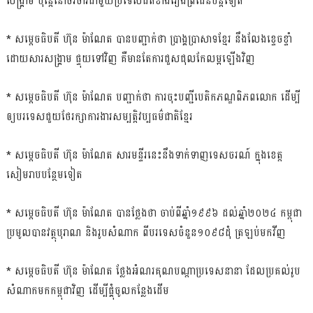
សង្រ្គាម ប៉ុន្ដែនៅចរចារជាមួយប្រទេសជិតខាងរឿងព្រំដែនបន្ដទៀត
* សម្ដេចធិបតី ហ៊ុន ម៉ាណែត បានបញ្ជាក់ថា ប្រាង្គប្រាសាទខ្មែរ នឹងលែងខ្ទេចខ្ទាំ
ដោយសារសង្រ្គាម ផ្ទុយទៅវិញ គឺមានតែការជួសជុលកែលម្អឡើងវិញ
* សម្ដេចធិបតី ហ៊ុន ម៉ាណែត បញ្ជាក់ថា ការចុះបញ្ជីបេតិកភណ្ឌពិភពលោក ដើម្បី
ឲ្យបរទេសជួយថែរក្សាការងារសម្បត្តិវប្បធម៌ជាតិខ្មែរ
* សម្ដេចធិបតី ហ៊ុន ម៉ាណែត សារមន្ទីរនេះនឹងទាក់ទាញទេសចរណ៍ ក្នុងខេត្ត
សៀមរាបបន្ថែមទៀត
* សម្ដេចធិបតី ហ៊ុន ម៉ាណែត បានថ្លែងថា ចាប់ពីឆ្នាំ១៩៩៦ ដល់ឆ្នាំ២០២៤ កម្ពុជា
ប្រមូលបានវត្ថុបុរាណ និងរូបសំណាក ពីបរទេសចំនួន១០៩៨ដុំ ត្រឡប់មកវីញ
* សម្ដេចធិបតី ហ៊ុន ម៉ាណែត ថ្លែងអំណរគុណបណ្ដាប្រទេសនានា ដែលប្រគល់រូប
សំណាកមកកម្ពុជាវិញ ដើម្បីផ្គុំចូលកន្លែងដើម