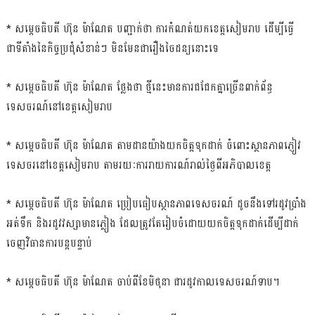
* សម្ដេចធិបតី ហ៊ុន ម៉ាណែត បញ្ជាក់ថា ការកំណត់យកខេត្តសៀមរាប ដើម្បីធ្វើ
ជាទីតាំងនៃកិច្ចប្រជុំសំខាន់ៗ មិនមែនជារឿងចៃដន្យនោះទេ
* សម្ដេចធិបតី ហ៊ុន ម៉ាណែត ថ្លែងថា ថ្មីនេះមានការជជែកគ្នាច្រើនពាក់ព័ន្ធ
ទេសចរណ៍នៅខេត្តសៀមរាប
* សម្ដេចធិបតី ហ៊ុន ម៉ាណែត តាមដានយ៉ាងយកចិត្តទុកដាក់ ចំពោះស្ថានភាពភ្ញៀវ
ទេសចរនៅខេត្តសៀមរាប តាមរយៈការរាយការណ៍រាល់ថ្ងៃពីអភិបាលខេត្ត
* សម្ដេចធិបតី ហ៊ុន ម៉ាណែត ប្រៀបធៀបស្ថានភាពទេសចរណ៍ ដូចនឹងទៅរដូវប្រាំង
អត់ទឹក និងរដូវវស្សាមានភ្លៀង ដែលត្រូវតែរៀបចំដោយយកចិត្តទុកដាក់ដើម្បីដាក់
ចេញវិធានការបន្ដបន្ទាប់
* សម្ដេចធិបតី ហ៊ុន ម៉ាណែត ចាប់ពីខែមិថុនា ជារដូវកាលទេសចរណ៍ទាប។