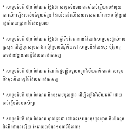
* សម្ដេចធិបតី ហ៊ុន ម៉ាណែត ថ្លែងថា សម្ដេចមិនមានភាពចាំបាច់ឆ្លើយតបជាមួយ
ការលើកឡើងរបស់មតិមួយចំនួន ដែលរិះគន់លើវិស័យទេសចរណ៍នោះទេ ប៉ុន្ដែរាជ
រដ្ឋាភិបាលត្រូវរកវិធីដោះស្រាយ
* សម្ដេចធិបតី ហ៊ុន ម៉ាណែត ថ្លែងថា ឆ្នាំទី១នៃការកាន់តំណែងសម្ដេចចុះផ្ទាល់តាម
ក្រសួង ដើម្បីបូកសរុបការងារ ប៉ុន្ដែចាប់ពីឆ្នាំទី២ទៅ សម្ដេចនឹងលែងចុះ ប៉ុន្ដែបន្ដ
តាមដានវឌ្ឍនភាពអ្វីដែលបានដាក់ចេញ
* សម្ដេចធិបតី ហ៊ុន ម៉ាណែត ណែនាំរដ្ឋមន្ដ្រីទទួលបន្ទុកវិស័យអាទិភាពថា សម្ដេច
នឹងចុះមើលកម្មវិធីដែលបានដាក់ចេញ
* សម្ដេចធិបតី ហ៊ុន ម៉ាណែត នឹងចុះតាមមូលដ្ឋាន ដើម្បីពង្រឹងវិស័យអប់រំ ដោយ
ចាប់ផ្ដើមពីបឋមសិក្សា
* សម្ដេចធិបតី ហ៊ុន ម៉ាណែត បានថ្លែងថា នៅពេលសម្ដេចចុះមូលដ្ឋាន នឹងមិនជូន
ដំណឹងជាមុនឡើយ តែអាចប្រាប់មុន១០នាទីប៉ុណ្ណោះ