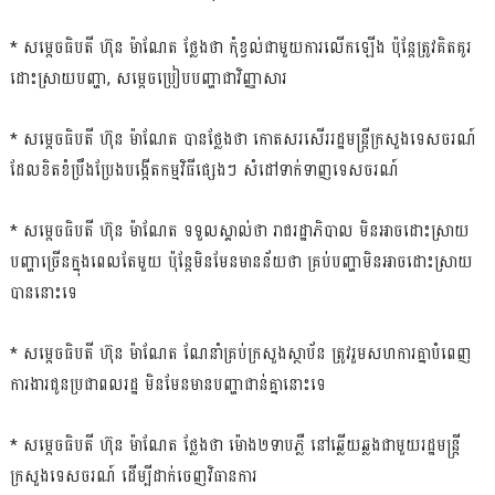
* សម្ដេចធិបតី ហ៊ុន ម៉ាណែត ថ្លែងថា កុំខ្វល់ជាមួយការលើកឡើង ប៉ុន្ដែត្រូវគិតគូរ
ដោះស្រាយបញ្ហា, សម្ដេចប្រៀបបញ្ហាជាវិញ្ញាសារ
* សម្ដេចធិបតី ហ៊ុន ម៉ាណែត បានថ្លែងថា កោតសរសើររដ្ឋមន្ដ្រីក្រសួងទេសចរណ៍
ដែលខិតខំប្រឹងប្រែងបង្កើតកម្មវិធីផ្សេងៗ សំដៅទាក់ទាញទេសចរណ៍
* សម្ដេចធិបតី ហ៊ុន ម៉ាណែត ទទួលស្គាល់ថា រាជរដ្ឋាភិបាល មិនអាចដោះស្រាយ
បញ្ហាច្រើនក្នុងពេលតែមួយ ប៉ុន្ដែមិនមែនមានន័យថា គ្រប់បញ្ហាមិនអាចដោះស្រាយ
បាននោះទេ
* សម្ដេចធិបតី ហ៊ុន ម៉ាណែត ណែនាំគ្រប់ក្រសួងស្ថាប័ន ត្រូវរួមសហការគ្នាបំពេញ
ការងារជូនប្រជាពលរដ្ឋ មិនមែនមានបញ្ហាជាន់គ្នានោះទេ
* សម្ដេចធិបតី ហ៊ុន ម៉ាណែត ថ្លែងថា ម៉ោង២ទាបភ្លឺ នៅឆ្លើយឆ្លងជាមួយរដ្ឋមន្ដ្រី
ក្រសួងទេសចរណ៍ ដើម្បីដាក់ចេញវិធានការ