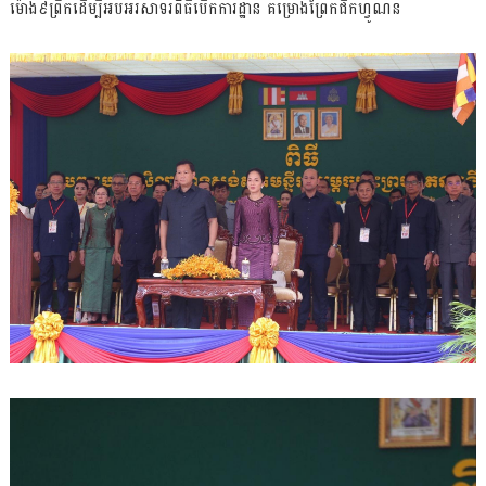
ម៉ោង៩ព្រឹកដើម្បីអបអរសាទរពិធីបើកការដ្ឋាន គម្រោងព្រែកជីកហ្វូណន