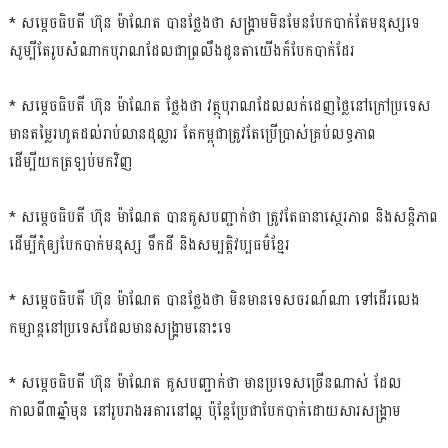
* សម្ដេចធិបតី ហ៊ុន ម៉ាណែត បានថ្លែងថា សង្គ្រាមមិនមែនបែកបាក់តែមនុស្សទេ
សូម្បីតែរូបសំណាកបុរាណដែលជាព្រលឹងដូនតាយើងក៏បែកបាក់ដែរ
* សម្ដេចធិបតី ហ៊ុន ម៉ាណែត ថ្លែងថា វត្ថុបុរាណដែលលក់ដេញថ្លៃនៅក្រៅប្រទេស
មានតម្លៃរហូតដល់រាប់លានដុល្លារ តែកម្ពុជាត្រូវតែប្រើប្រាស់គ្រប់លទ្ធភាព
ដើម្បីយកត្រឡប់មកវិញ
* សម្ដេចធិបតី ហ៊ុន ម៉ាណែត បានគូសបញ្ជាក់ថា ត្រូវតែធានាស្ថេរភាព និងសន្ដិភាព
ដើម្បីកុំឲ្យបែកបាក់មនុស្ស ទឹកដី និងសម្បត្តិវប្បធម៌ខ្មែរ
* សម្ដេចធិបតី ហ៊ុន ម៉ាណែត បានថ្លែងថា មិនមានទេសចរណ៍ណា ទៅដើរលេង
កម្សាន្ដនៅប្រទេសដែលមានសង្គ្រាមនោះទេ
* សម្ដេចធិបតី ហ៊ុន ម៉ាណែត គូសបញ្ជាក់ថា មានប្រទេសច្រើនណាស់ ដែល
កាលពី៣ឆ្នាំមុន នៅរូបរាងអគារនៅល្អ ប៉ុន្ដែប្រែជាបែកបាក់ដោយសារសង្គ្រាម