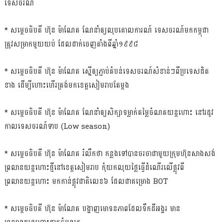
ទេសចរណ៍
* សម្ដេចធិបតី ហ៊ុន ម៉ាណែត ណែនាំឲ្យលុបគោលការណ៍ ទេសចរណ៍មកកម្ពុជា
ត្រូវសម្រាកមួយយប់ ដែលដាក់ចេញតាំងពីឆ្នាំ១៩៩៨
* សម្ដេចធិបតី ហ៊ុន ម៉ាណែត ស្នើឲ្យភ្ជាប់តំបន់ទេសចរណ៍សំខាន់ៗពីប្រទេសជិត
ខាង ដើម្បីហោះហើរត្រង់មកខេត្តសៀមរាបតែម្ដង
* សម្ដេចធិបតី ហ៊ុន ម៉ាណែត ណែនាំឲ្យសិក្សាទម្លាក់តម្លៃចំណតយន្ដហោះ នៅរដូវ
កាលទេសចរណ៍ទាប (Low season)
* សម្ដេចធិបតី ហ៊ុន ម៉ាណែត រំលឹកថា កន្លងទៅបានចរចាជាមួយក្រុមហ៊ុនសាងសង់
ព្រលានយន្ដហោះថ្មីនៅខេត្តសៀមរាប កុំយកលុយថ្លៃធ្វើដំណើរលើផ្លូវពី
ព្រលានយន្ដហោះ មកកាន់ផ្លូវជាតិលេខ៦ ដែលជាគម្រោង BOT
* សម្ដេចធិបតី ហ៊ុន ម៉ាណែត បង្ហាញមោទនភាពដែលទឹកដីអង្គរ មាន