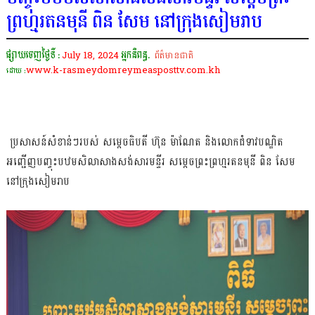
ព្រហ្មរតនមុនី ពិន សែម នៅក្រុងសៀមរាប
ផ្សាយចេញថ្ងៃទី :
July 18, 2024
អ្នកនិពន្ធ.
ព័ត៌មានជាតិ
www.k-rasmeydomreymeasposttv.com.kh
ដោយ :
ប្រសាសន៍សំខាន់ៗរបស់ សម្ដេចធិបតី ហ៊ុន ម៉ាណែត និងលោកជំទាវបណ្ឌិត
អញ្ជើញបញ្ចុះបឋមសិលាសាងសង់សារមន្ទីរ សម្ដេចព្រះព្រហ្មរតនមុនី ពិន សែម
នៅក្រុងសៀមរាប