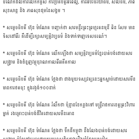
ចំណែកដល់ការលើកកម្ពស់ ការប្រតិបត្តិអំពើល្អ, ការអប់រំចរិយាធម៌, សីលធម៌, ភាព
សុខសាន្ត និង ភាពសុខដុមនៃសង្គម ។
* សម្ដេចធិបតី ហ៊ុន ម៉ាណែត បញ្ជាក់ថា សារមន្ទីរព្រះព្រហ្មរតនមុនី ពិន សែម មាន
ទិសដៅពីរ គឺដើម្បីរក្សាសម្បត្តិវប្បធម៌ និងទាក់ទាញទេសចរណ៍។
* សម្ដេចធិបតី ហ៊ុន ម៉ាណែត លើកឡើងថា សម្បត្តិវប្បធម៌ខ្មែរបាត់បង់ដោយសារ
សង្គ្រាម និងជំនួញវត្ថុបុរាណកាលពីអតីតកាល
* សម្ដេចធិបតី ហ៊ុន ម៉ាណែត ថ្លែងថា ជាងមួយទស្សវត្សនេះអ្នកស្លាប់ដោយសារមីន
មានការថតចុះ ក្នុងរង្វង់១០០នាក់
* សម្ដេចធិបតី ហ៊ុន ម៉ាណែត រំលឹកថា ប៉ុន្មានខែកន្លងទៅ មន្ដ្រីរាជការខេត្តព្រះវិហារ
ម្នាក់ រងគ្រោះបាត់បង់ជីវិតដោយសារមីនតោន
* សម្ដេចធិបតី ហ៊ុន ម៉ាណែត ថ្លែងថា ទឹកដីកម្ពុជា នឹងលែងបាត់បង់ដោយសារ