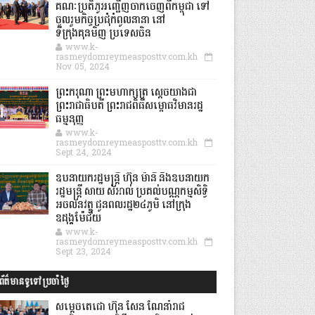
គណៈប្រតិភូអញ្ជើញចាកចេញពីកម្ពុជា ទៅ
ចូលរួមកិច្ចប្រជុំកំពូលនានា នៅ
ទីក្រុងគុនមិញ ប្រទេសចិន
www.k-
rasmeydomreymeasposttv.com.kh
Nov 05, 2024
ព្រះករុណា ព្រះមហាក្សត្រ ស្តេចយាងជា
ព្រះរាជាធិបតី ព្រះរាជពិធីសម្ពោធវិមានរដ្ឋ
ធម្មនុញ្ញ
www.k-
rasmeydomreymeasposttv.com.kh
Sept 24, 2024
ឧបនាយករដ្ឋមន្ដ្រី ហ៊ុន ម៉ានី និងឧបនាយក
រដ្ឋមន្ដ្រី សាយ សំអាល់ ប្រគល់បណ្ណកម្មសិទ្ធិ
អចលនវត្ថុ ជូនពលរដ្ឋ២៤ភូមិ នៅក្រុង
ឧដុង្គម៉ែជ័យ
www.k-
rasmeydomreymeasposttv.com.kh
Sept 23, 2024
ព័ត៌មានទូទៅប្រចាំថ្ងៃ
សម្តេចតេជោ ហ៊ុន សែន ណែនាំរាជ