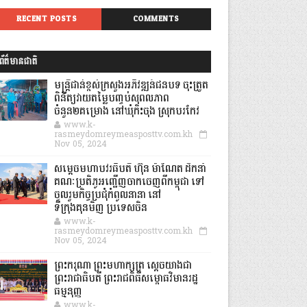
RECENT POSTS
COMMENTS
ព័ត៌មានជាតិ
មន្ត្រីជាន់ខ្ពស់ក្រសួងអភិវឌ្ឍន៍ជនបទ ចុះត្រួត
ពិនិត្យវាយតម្លៃបញ្ចប់សុពលភាព
ចំនួន២គម្រោង នៅឃុំកិះចុង ស្រុកបរកែវ
www.k-
rasmeydomreymeasposttv.com.kh
Nov 05, 2024
សម្តេចមហាបវរធិបតី ហ៊ុន ម៉ាណែត ដឹកនាំ
គណៈប្រតិភូអញ្ជើញចាកចេញពីកម្ពុជា ទៅ
ចូលរួមកិច្ចប្រជុំកំពូលនានា នៅ
ទីក្រុងគុនមិញ ប្រទេសចិន
www.k-
rasmeydomreymeasposttv.com.kh
Nov 05, 2024
ព្រះករុណា ព្រះមហាក្សត្រ ស្តេចយាងជា
ព្រះរាជាធិបតី ព្រះរាជពិធីសម្ពោធវិមានរដ្ឋ
ធម្មនុញ្ញ
www.k-