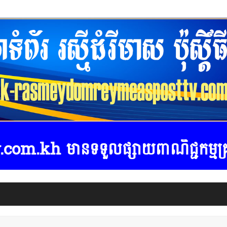
ផ្សាយពាណិជ្ជកម្មគ្រប់ប្រភេទ ទំនា