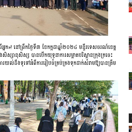
អ្នក»! នៅព្រឹកថ្ងៃទី៣ ខែកក្កដាឆ្នាំ២០២៤ មន្ទីរទេសចរណ៍ខេត្ត
និងសិស្សានុសិស្ស បានបើកយុទ្ធនាការសម្អាតបរិស្ថានក្រុងក្រចេះ
ារយល់ដឹងទូទៅអំពីការរៀបចំគ្រប់គ្រងទុកដាក់សំរាមឱ្យបានត្រឹម