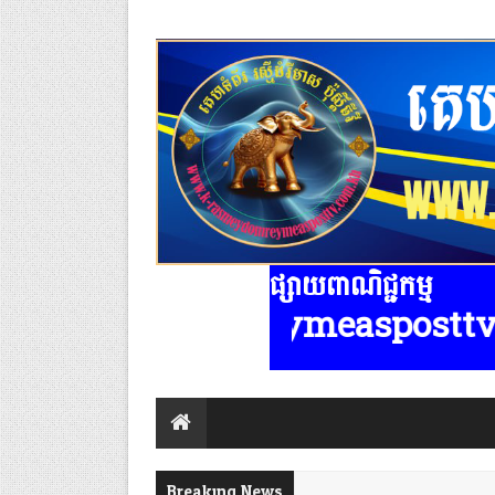
ផ្សាយពាណិជ្ជកម្ម
eydomreymeasposttv.com.kh មានទទួល
Breaking News