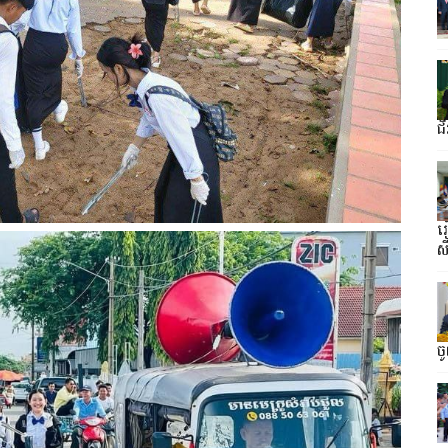
ជ
រ
ស
ច