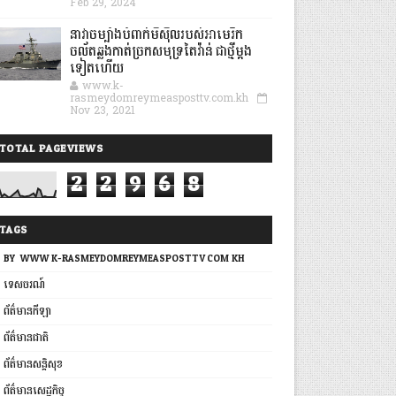
Feb 29, 2024
នាវាចម្បាំងបំពាក់មីស៊ីលរបស់អាមេរិក
ចល័តឆ្លងកាត់ច្រកសមុទ្រតៃវ៉ាន់ ជាថ្មីម្តង
ទៀតហើយ
www.k-
rasmeydomreymeasposttv.com.kh
Nov 23, 2021
TOTAL PAGEVIEWS
2
2
9
6
8
TAGS
BY: WWW.K-RASMEYDOMREYMEASPOSTTV.COM.KH
ទេសចរណ៍
ព័ត៌មានកីឡា
ព័ត៌មានជាតិ
ព័ត៌មានសន្តិសុខ
ព័ត៌មានសេដ្ឋកិច្ច