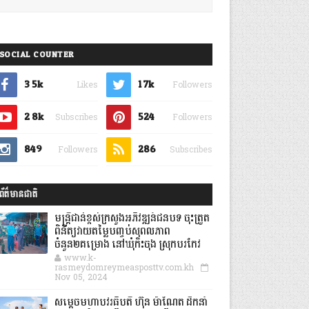
SOCIAL COUNTER
3.5k
1.7k
Likes
Followers
2.8k
524
Subscribes
Followers
849
286
Followers
Subscribes
ព័ត៌មានជាតិ
មន្ត្រីជាន់ខ្ពស់ក្រសួងអភិវឌ្ឍន៍ជនបទ ចុះត្រួត
ពិនិត្យវាយតម្លៃបញ្ចប់សុពលភាព
ចំនួន២គម្រោង នៅឃុំកិះចុង ស្រុកបរកែវ
www.k-
rasmeydomreymeasposttv.com.kh
Nov 05, 2024
សម្តេចមហាបវរធិបតី ហ៊ុន ម៉ាណែត ដឹកនាំ