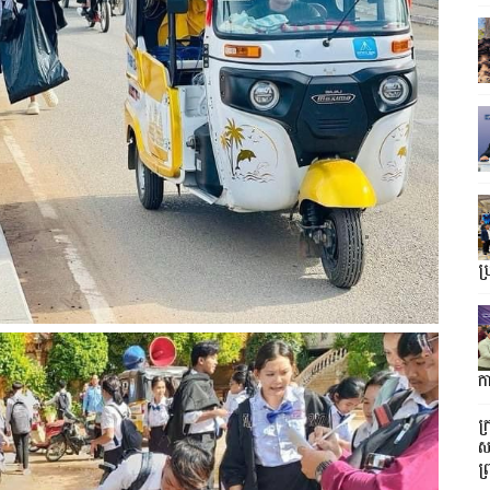
ប្
ក
ក
ស
ព