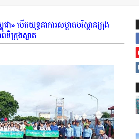
ពុជា» បើកយុទ្ធនាការសម្អាតបរិស្ថានក្រុង
ទីក្រុងស្អាត