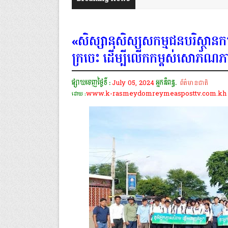
«សិស្សានុសិស្សសកម្មជនបរិស្ថានកម្
ក្រចេះ ដើម្បីលើកកម្ពស់សោភ័ណភាព
ផ្សាយចេញថ្ងៃទី :
July 05, 2024
អ្នកនិពន្ធ.
ព័ត៌មានជាតិ
www.k-rasmeydomreymeasposttv.com.kh
ដោយ :