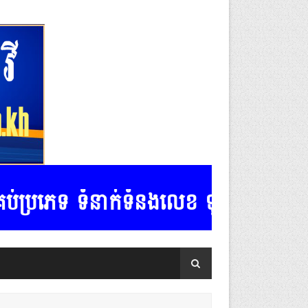
ក់ទំនងលេខ ទូរស័ព្ទ:.......