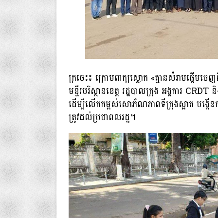
ក្រចេះ៖ ក្រោមពាក្យស្លោក «គ្មានសំរាមផ្ដើមចេញពី
មន្ទីរបរិស្ថានខេត្ត រដ្ឋបាលក្រុង អង្គការ CRDT 
ដើម្បីលើកកម្ពស់សោភ័ណភាពទីក្រុងស្អាត បង្កើនក
ត្រូវដល់ប្រជាពលរដ្ឋ។