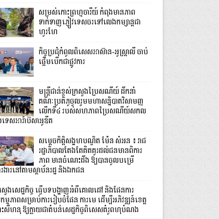
សម្រស់កោះព្រហ្មចារីយ៍ កំពុងមានភាព
ទាក់ទាញភ្ញៀវទេសចរទៅលេងកម្សាន្តជា
ហូរហែ
កិច្ចប្រជុំកំពូលពិសេសអាស៊ាន-អូស្ត្រាលី ចាប់
ផ្តើមបើកជាផ្លូវការ
មន្ត្រីជាន់ខ្ពស់ក្រសួងប្រៃសណីយ៍ ដឹកនាំ
គណៈប្រតិភូចូលរួមមហាសន្និបាតវិសាមញ្ញ
លើកទី៤ របស់សហភាពប្រៃសណីយ៍សកល
រទេសអារ៉ាប៊ីសាអូឌីត
សម្តេចកិត្តិសង្គហបណ្ឌិត ម៉ែន សំអន ៖ រាជ
រដ្ឋាភិបាលតែងតែគិតគូរដល់ជនមានពិការ
ភាព មានចំណេះដឹង ឱ្យបានចូលបម្រើ
ារងារនៅតាមស្ថាប័នរដ្ឋ និងឯកជន
្រសួងសេដ្ឋកិច្ច ធ្វើបទបង្ហាញអំពីគោលដៅ និងផែនការ
កម្មភាពសម្រាប់ការរៀបចំផែន ការមេ ដើម្បីអភិវឌ្ឍន៍ខេត្ត
្រះសីហនុ ឱ្យក្លាយជាតំបន់សេដ្ឋកិច្ចពិសេសគំរូពហុបំណង