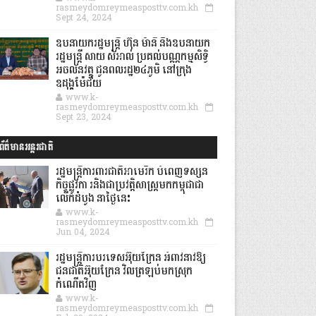
rasmeydomreymeasposttv.com.kh
Sept 24, 2024
ឧបនាយករដ្ឋមន្ដ្រី ហ៊ុន ម៉ានី និងឧបនាយក
រដ្ឋមន្ដ្រី សាយ សំអាល់ ប្រគល់បណ្ណកម្មសិទ្ធិ
អចលនវត្ថុ ជូនពលរដ្ឋ២៤ភូមិ នៅក្រុង
ឧដុង្គម៉ែជ័យ
www.k-
rasmeydomreymeasposttv.com.kh
Sept 23, 2024
ព័ត៌មានអន្តរជាតិ
រដ្ឋមន្រ្តីការពារជាតិអាមេរិក បំពេញទស្សន
កិច្ចផ្លូវកា រនិងជាប្រវត្តិសាស្រ្តមកកម្ពុជាជា
លើកដំបូង នាថ្ងៃនេះ
www.k-
rasmeydomreymeasposttv.com.kh
Jun 04, 2024
រដ្ឋមន្ត្រីការបរទេសអ៊ុយក្រែន អំពាវនាវឱ្យ
ជនជាតិអ៊ុយក្រែន វិលត្រឡប់មកស្រុក
កំណើតវិញ
www.k-
rasmeydomreymeasposttv.com.kh