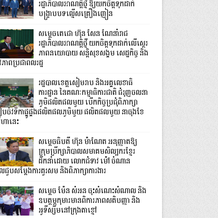
រដ្ឋាភិបាលអាណត្តិថ្មី ឱ្យយកចិត្តទុកដាក់
បង្ក្រាបបទល្មើសគ្រឿងញៀន
សម្តេចតេជោ ហ៊ុន សែន ណែនាំរាជ
រដ្ឋាភិបាលអាណត្តិថ្មី យកចិត្តទុកដាក់លើស្ថេរ
ភាពនយោបាយ សន្តិសុខសង្គម សេដ្ឋកិច្ច និង
ីវភាពប្រជាពលរដ្ឋ
រដ្ឋបាលខេត្តសៀមរាប និងអគ្គលេខាធិ
ការដ្ឋាន នៃគណៈកម្មាធិការជាតិ ជំរុញចលនា
ភូមិផលិតផលមួយ បើកកិច្ចប្រជុំពិភាក្សា
ៀបចំវទិកាផ្គូផ្គងផលិតផលភូមិមួយ ផលិតផលមួយ នាចុងខែ
ីហានេះ
សម្តេចធិបតី ហ៊ុន ម៉ាណែត អនុញ្ញាតឱ្យ
ក្រុមប្រឹក្សាភិបាលសមាគមសិល្បករខ្មែរ
ដឹកនាំដោយ លោកជំទាវ ម៉ៅ ចំណាន
ូលជួបសម្ដែងការគួរសម និងពិភាក្សាការងារ
សម្តេច ម៉ែន សំអន ចុះសំណេះសំណាល និង
ឧបត្ថម្ភកុមារមានពិការភាពសតិបញ្ញា និង
អូទីស្សឹមនៅក្រុងតាខ្មៅ