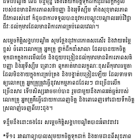
ជំទាវបណ្ឌិត ពេជ ចន័្ទមុន្នី តែងតែយកចិត្តទុកដាក់នូវរាល់ក្តីកង្វល់
របស់ជនមានពិការភាពសតិបញ្ញា និងអូទីស្សឹម ទាំងសុខុមាលភាព
ជីវភាពរស់នៅ ក៏ដូចជាការទទួលបាននូវការបណ្តុះបណ្តាលអប់រំវិជ្ជា
ជីវៈដល់កុមារដែលមានពិការភាពគ្រប់ពេលវេលា។
សម្តេចកិត្តិសង្គហបណ្ឌិត សូមថ្លែងនូវការកោតសរសើរ និងវាយតម្លៃ
ខ្ពស់ ចំពោះលោកគ្រូ អ្នកគ្រូ ថ្នាក់ដឹកនាំសាលា ដែលបានយកចិត្ត
ទុកដាកក្នុងការមើលថែ និងជួយបង្រៀនដល់កុមារមានពិការភាពសតិ
បញ្ញា និងអូទីស្សឹម ព្រោះថា ពួកគាត់មានលក្ខណៈខុសពីកុមារធម្មតា
ដែលមិនងាយក្នុងការគ្រប់គ្រង និងបង្ហាត់បង្រៀនឡើយ ដែលទាមទា
ឲ្យលោកគ្រូ អ្នកគ្រូត្រូវធ្វើនូវសកម្មភាពដដែលៗ ជាច្រើនលើក
ច្រើនសារ ទើបសិស្សអាចចាប់បាន រួមជាមួយនឹងភាពអត់ធ្មត់របស់
លោកគ្រូ អ្នកគ្រូគឺធ្វើដោយការពេញចិត្ត និងពោពេញទៅដោយទឹកចិត្ត
ស្រលាញ់ចេញពីបេះដូង។
ទន្ទឹមនឹងនោះផងដែរ សម្តេចកិត្តិសង្គហបណ្ឌិតបានអំពាវនាវ៖
*ទី១៖ អាណាព្យាបាលសូមយកចិត្តទុកដាក់ និងតាមដានពីសុខភាព