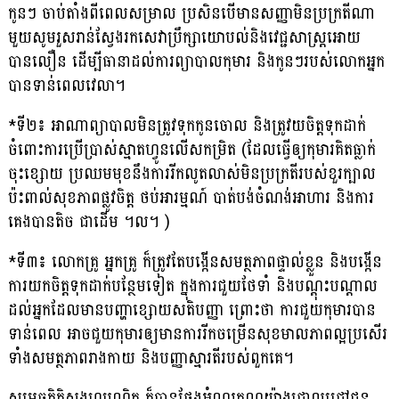
កូនៗ ចាប់តាំងពីពេលសម្រាល ប្រសិនបើមានសញ្ញាមិនប្រក្រតីណា
មួយសូមរួសរាន់ស្វែងរកសេវាប្រឹក្សាយោបល់និងវេជ្ជសាស្ត្រអោយ
បានលឿន ដើម្បីធានាដល់ការព្យាបាលកុមារ និងកូនៗរបស់លោកអ្នក
បានទាន់ពេលវេលា។
*ទី២៖ អាណាព្យាបាលមិនត្រូវទុកកូនចោល និងត្រូវយចិត្តទុកដាក់
ចំពោះការប្រើប្រាស់ស្មាតហ្វូនលើសកម្រិត (ដែលធ្វើឲ្យកុមារគិតធ្លាក់
ចុះខ្សោយ ប្រឈមមុខនឹងការរីកលូតលាស់មិនប្រក្រតីរបស់ខួរក្បាល
ប៉ះពាល់សុខភាពផ្លូវចិត្ត ថប់អារម្មណ៍ បាត់បង់ចំណង់អាហារ និងការ
គេងបានតិច ជាដើម ។ល។ )
*ទី៣៖ លោកគ្រូ អ្នកគ្រូ ក៏ត្រូវតែបង្កើនសមត្ថភាពផ្ទាល់ខ្លួន និងបង្កើន
ការយកចិត្តទុកដាក់បន្ថែមទៀត ក្នុងការជួយថែទាំ និងបណ្តុះបណ្តាល
ដល់អ្នកដែលមានបញ្ហាខ្សោយសតិបញ្ញា ព្រោះថា ការជួយកុមារបាន
ទាន់ពេល អាចជួយកុមារឲ្យមានការរីកចម្រើនសុខមាលភាពល្អប្រសើរ
ទាំងសមត្ថភាពរាងកាយ និងបញ្ញាស្មារតីរបស់ពួកគេ។
សម្តេចកិត្តិសង្គហបណ្ឌិត ក៏បានថ្លែងអំណរគុណយ៉ាងជ្រាលជ្រៅជូន