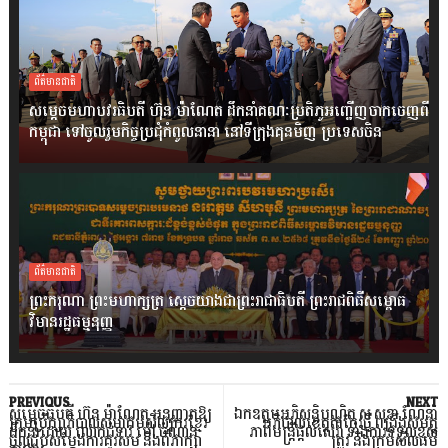
ព័ត៌មានជាតិ
សម្តេចមហាបវរធិបតី ហ៊ុន ម៉ាណែត ដឹកនាំគណៈប្រតិភូអញ្ជើញចាកចេញពី
កម្ពុជា ទៅចូលរួមកិច្ចប្រជុំកំពូលនានា នៅទីក្រុងគុនមិញ ប្រទេសចិន
ព័ត៌មានជាតិ
ព្រះករុណា ព្រះមហាក្សត្រ ស្តេចយាងជាព្រះរាជាធិបតី ព្រះរាជពិធីសម្ពោធ
វិមានរដ្ឋធម្មនុញ្ញ
PREVIOUS
NEXT
សម្តេចធិបតី ហ៊ុន ម៉ាណែត អនុញ្ញាតឱ្យ
ឯកឧត្តមអភិសន្តិបណ្ឌិត ស សុខា ណែនាំ
ក្រុមប្រឹក្សាភិបាលសមាគមសិល្បករខ្មែរ
អភិបាលខេត្តតាកែវថ្មី ពង្រឹងសមត្ថ
ដឹកនាំដោយ លោកជំទាវ ម៉ៅ ចំណាន
ភាពមន្រ្តីផ្តល់សេវា ទាំងការទទួលខុស
ចូលជួបសម្ដែងការគួរសម និងពិភាក្សា
ត្រូវ និងក្រមសីលធម៌