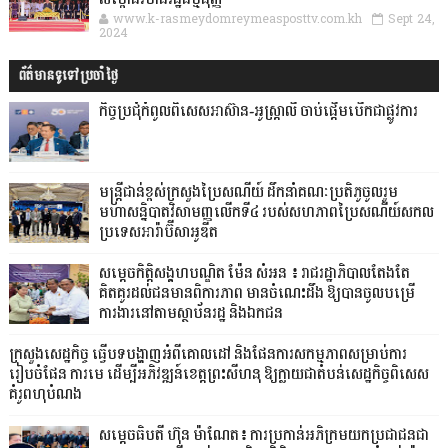
សម្ពោធវិមានរដ្ឋធម្មនុញ្ញ
www.k-rasmeydomreymeasposttv.com.kh
Sept 24,
2024
ព័ត៌មានទូទៅប្រចាំថ្ងៃ
កិច្ចប្រជុំកំពូលពិសេសអាស៊ាន-អូស្ត្រាលី ចាប់ផ្តើមបើកជាផ្លូវការ
មន្ត្រីជាន់ខ្ពស់ក្រសួងប្រៃសណីយ៍ ដឹកនាំគណៈប្រតិភូចូលរួម
មហាសន្និបាតវិសាមញ្ញលើកទី៤ របស់សហភាពប្រៃសណីយ៍សកល
ប្រទេសអារ៉ាប៊ីសាអូឌីត
សម្តេចកិត្តិសង្គហបណ្ឌិត ម៉ែន សំអន ៖ រាជរដ្ឋាភិបាលតែងតែ
គិតគូរដល់ជនមានពិការភាព មានចំណេះដឹង ឱ្យបានចូលបម្រើ
ការងារនៅតាមស្ថាប័នរដ្ឋ និងឯកជន
ក្រសួងសេដ្ឋកិច្ច ធ្វើបទបង្ហាញអំពីគោលដៅ និងផែនការសកម្មភាពសម្រាប់ការ
រៀបចំផែន ការមេ ដើម្បីអភិវឌ្ឍន៍ខេត្តព្រះសីហនុ ឱ្យក្លាយជាតំបន់សេដ្ឋកិច្ចពិសេស
គំរូពហុបំណង
សម្តេចធិបតី ហ៊ុន ម៉ាណែត៖ ការប្រកាន់អភិក្រមយកប្រជាជនជា