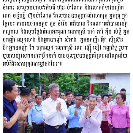
ចំពោះ សម្តេចមហាបវរធិបតី ហ៊ុន ម៉ាណែត និងលោកជំទាវបណ្ឌិត
ពេជ ចន័្ទមុន្នី ហ៊ុនម៉ាណែត ដែលបានឧបត្ថម្ភដល់លោកគ្រូ អ្នកគ្រូ ក្នុង
ថ្ងៃនេះ តាមរយ:ឯកឧត្តម គួច ចំរើន អភិបាល នៃគណៈអភិបាលខេត្ត
កណ្តាល និងសូមថ្លែងអំណអរគុណ លោកស្រី ហង់ ភារី អ៉ឹម សិទ្ធី អ្នក
ឧកញ៉ា ឈុនលាង និងអ្នកឧកញ៉ា សំអាង អ្នកឧកញ៉ា អ៉ឹង ស៉ីស្រ៊ន
និងអ្នកឧកញ៉ា ផែ ហុកឈួន លោកស្រី ទេព រង្ស៉ី ខៀវ កញ្ញារិទ្ធ រួមជា
មួយសប្បុរសជនជាច្រើននាក់ បានចូលរួមឧបត្ថម្ភគាំទ្រដល់វិទ្យាល័យ
អប់រំពិសេសក្រុងតាខ្មៅផងដែរ៕