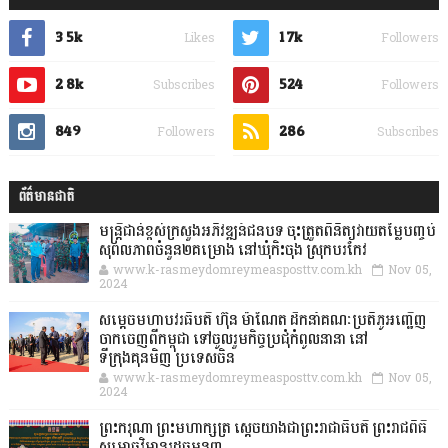
3.5k
1.7k
Likes
Followers
2.8k
524
Subscribes
Followers
849
286
Followers
Subscribes
ព័ត៌មានជាតិ
មន្ត្រីជាន់ខ្ពស់ក្រសួងអភិវឌ្ឍន៍ជនបទ ចុះត្រួតពិនិត្យវាយតម្លៃបញ្ចប់
សុពលភាពចំនួន២គម្រោង នៅឃុំកិះចុង ស្រុកបរកែវ
www.k-rasmeydomreymeasposttv.com.kh
Nov 05,
2024
សម្តេចមហាបវរធិបតី ហ៊ុន ម៉ាណែត ដឹកនាំគណៈប្រតិភូអញ្ជើញ
ចាកចេញពីកម្ពុជា ទៅចូលរួមកិច្ចប្រជុំកំពូលនានា នៅ
ទីក្រុងគុនមិញ ប្រទេសចិន
www.k-rasmeydomreymeasposttv.com.kh
Nov 05,
2024
ព្រះករុណា ព្រះមហាក្សត្រ ស្តេចយាងជាព្រះរាជាធិបតី ព្រះរាជពិធី