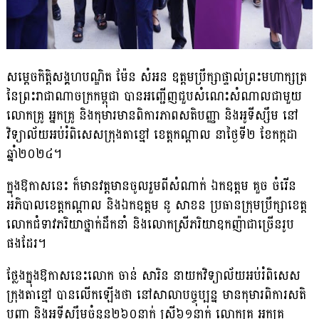
សម្តេចកិត្តិសង្គហបណ្ឌិត ម៉ែន សំអន ឧត្តមប្រឹក្សាផ្ទាល់ព្រះមហាក្សត្រ
នៃព្រះរាជាណាចក្រកម្ពុជា បានអញ្ជើញជួបសំណេះសំណាលជាមួយ
លោកគ្រូ អ្នកគ្រូ និងកុមារមានពិការភាពសតិបញ្ញា និងអូទីស្សឹម នៅ
វិទ្យាល័យអប់រំពិសេសក្រុងតាខ្មៅ ខេត្តកណ្តាល នាថ្ងៃទី២ ខែកក្កដា
ឆ្នាំ២០២៤។
ក្នុងឱកាសនេះ ក៏មានវត្តមានចូលរួមពីសំណាក់ ឯកឧត្តម គួច ចំរើន
អភិបាលខេត្តកណ្ដាល និងឯកឧត្តម នូ សាខន ប្រធានក្រុមប្រឹក្សាខេត្ត
លោកជំទាវភរិយាថ្នាក់ដឹកនាំ និងលោកស្រីភរិយាឧកញ៉ាជាច្រើនរូប
ផងដែរ។
ថ្លែងក្នុងឱកាសនេះលោក ចាន់ សារិន នាយកវិទ្យាល័យអប់រំពិសេស
ក្រុងតាខ្មៅ បានលើកឡើងថា នៅសាលាបច្ចុប្បន្ន មានកុមារពិការសតិ
បញ្ញា និងអូទីស្សឹមចំនួន២៦០នាក់ ស្រី៦១នាក់ លោកគ្រូ អ្នកគ្រូ