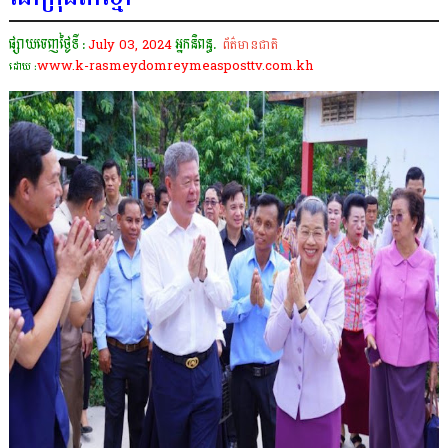
ផ្សាយចេញថ្ងៃទី :
July 03, 2024
អ្នកនិពន្ធ.
ព័ត៌មានជាតិ
www.k-rasmeydomreymeasposttv.com.kh
ដោយ :