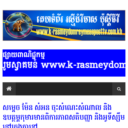
ផ្សាយពាណិជ្ជកម្ម
មន៍ www.k-rasmeydomreymeasposttv.
សម្តេច ម៉ែន សំអន ចុះសំណេះសំណាល និង
ឧបត្ថម្ភកុមារមានពិការភាពសតិបញ្ញា និងអូទីស្សឹម
នៅក្រុងតាខ្មៅ