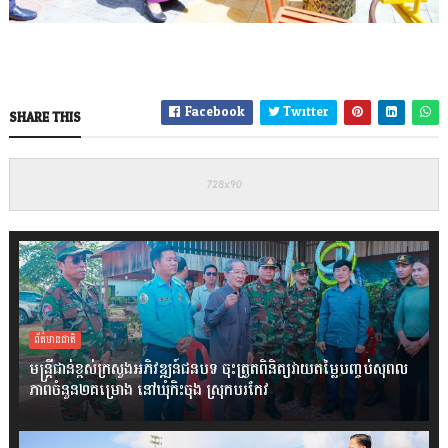
Facebook
Twitter
SHARE THIS
ព័ត៌មានជាតិ
មន្ត្រីជាន់ខ្ពស់ក្រសួងអភិវឌ្ឍន៍ជនបទ ចុះត្រួតពិនិត្យវាយតម្លៃបញ្ចប់សុពល
ភាពចំនួន២គម្រោង នៅឃុំកិះចុង ស្រុកបរកែវ