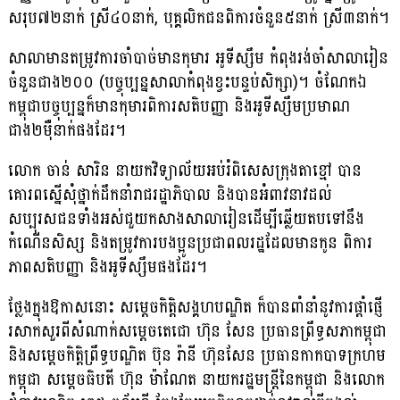
សរុប៧២នាក់ ស្រី៤០នាក់, បុគ្គលិកជនពិការចំនួន៥នាក់ ស្រី៣នាក់។
សាលាមានតម្រូវការចាំបាច់មានកុមារ អូទីស្សឹម កំពុងរង់ចាំសាលារៀន
ចំនួនជាង២០០ (បច្ចុប្បន្នសាលាកំពុងខ្វះបន្ទប់សិក្សា)។ ចំណែកឯ
កម្ពុជាបច្ចុប្បន្នក៏មានកុមារពិការសតិបញ្ញា និងអូទីស្សឹមប្រមាណ
ជាង២ម៉ឺនាក់ផងដែរ។
លោក ចាន់ សារិន នាយកវិទ្យាល័យអប់រំពិសេសក្រុងតាខ្មៅ បាន
គោរពស្នើសុំថ្នាក់ដឹកនាំរាជរដ្ឋាភិបាល និងបានអំពាវនាវដល់
សប្បុរសជនទាំងអស់ជួយកសាងសាលារៀនដើម្បីឆ្លើយតបទៅនឹង
កំណើនសិស្ស និងតម្រូវការបងប្អូនប្រជាពលរដ្ឋដែលមានកូន ពិការ
ភាពសតិបញ្ញា និងអូទីស្សឹមផងដែរ។
ថ្លែងក្នុងឱកាសនោះ សម្តេចកិត្តិសង្គហបណ្ឌិត ក៏បានពាំនាំនូវការផ្តាំផ្ញើ
រសាកសួរពីសំណាក់សម្តេចតេជោ ហ៊ុន សែន ប្រធានព្រឹទ្ធសភាកម្ពុជា
និងសម្តេចកិត្តិព្រឹទ្ធបណ្ឌិត ប៊ុន រ៉ានី ហ៊ុនសែន ប្រធានកាកបាទក្រហម
កម្ពុជា សម្តេចធិបតី ហ៊ុន ម៉ាណែត នាយករដ្ឋមន្រ្តីនៃកម្ពុជា និងលោក