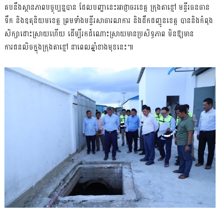
តបនឹងស្ថានភាពបច្ចុប្បន្នបាន ដែលបញ្ហានេះអាជ្ញាធរខេត្ត ក្រុងតាខ្មៅ មន្ទីរធនធាន
ទឹក និងឧតុនិយមខេត្ត ព្រមទាំងមន្ទីរសាធារណការ និងដឹកជញ្ជូនខេត្ត បាននិងកំពុង
សិក្សាដោះស្រាយហើយ ដើម្បីរកដំណោះស្រាយមានប្រសិទ្ធភាព មិនឱ្យមាន
ការជនលិចក្នុងក្រុងតាខ្មៅ នាពេលឆ្នាំខាងមុខនេះ៕