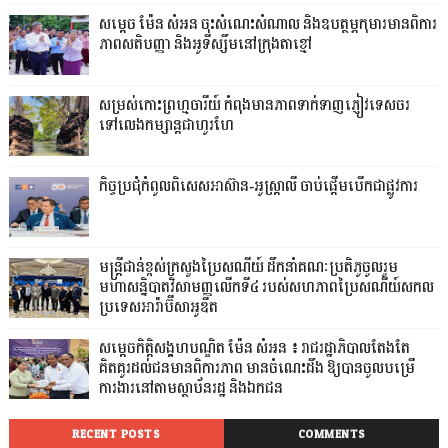
សម្តេច ម៉ែន សំអន ចុះសំណេះសំណាល និងឧបត្ថម្ភកុមារមានពិការ
ភាពសតិបញ្ញា និងអូទីស្សឹមនៅក្រុងតាខ្មៅ
សម្រស់កោះព្រហ្មចារីយ៍ កំពុងមានភាពទាក់ទាញភ្ញៀវទេសចរ
ទៅលេងកម្សាន្តជាហូរហែ
កិច្ចប្រជុំកំពូលពិសេសអាស៊ាន-អូស្ត្រាលី ចាប់ផ្តើមបើកជាផ្លូវការ
មន្ត្រីជាន់ខ្ពស់ក្រសួងប្រៃសណីយ៍ ដឹកនាំគណៈប្រតិភូចូលរួម
មហាសន្និបាតវិសាមញ្ញលើកទី៤ របស់សហភាពប្រៃសណីយ៍សកល
ប្រទេសអារ៉ាប៊ីសាអូឌីត
សម្តេចកិត្តិសង្គហបណ្ឌិត ម៉ែន សំអន ៖ រាជរដ្ឋាភិបាលតែងតែ
គិតគូរដល់ជនមានពិការភាព មានចំណេះដឹង ឱ្យបានចូលបម្រើ
ការងារនៅតាមស្ថាប័នរដ្ឋ និងឯកជន
RECENT POSTS
COMMENTS