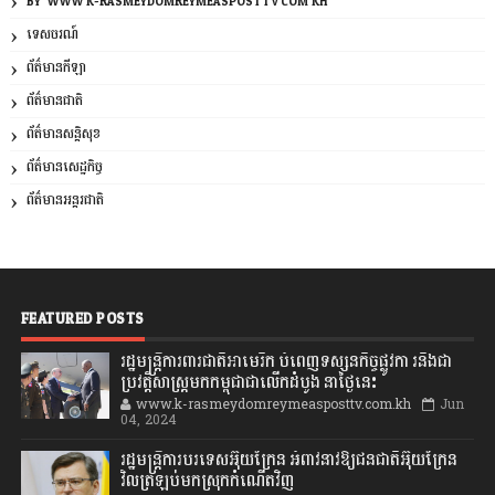
BY: WWW.K-RASMEYDOMREYMEASPOSTTV.COM.KH
ទេសចរណ៍
ព័ត៌មានកីឡា
ព័ត៌មានជាតិ
ព័ត៌មានសន្តិសុខ
ព័ត៌មានសេដ្ឋកិច្ច
ព័ត៌មានអន្តរជាតិ
FEATURED POSTS
រដ្ឋមន្រ្តីការពារជាតិអាមេរិក បំពេញទស្សនកិច្ចផ្លូវកា រនិងជា
ប្រវត្តិសាស្រ្តមកកម្ពុជាជាលើកដំបូង នាថ្ងៃនេះ
www.k-rasmeydomreymeasposttv.com.kh
Jun
04, 2024
រដ្ឋមន្ត្រីការបរទេសអ៊ុយក្រែន អំពាវនាវឱ្យជនជាតិអ៊ុយក្រែន
វិលត្រឡប់មកស្រុកកំណើតវិញ