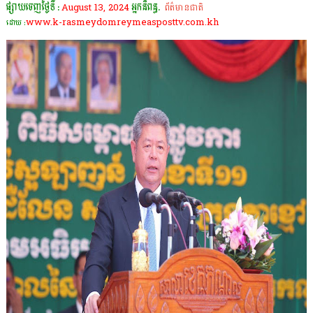
ផ្សាយចេញថ្ងៃទី :
August 13, 2024
អ្នកនិពន្ធ.
ព័ត៌មានជាតិ
www.k-rasmeydomreymeasposttv.com.kh
ដោយ :