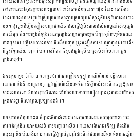
ដោយសារតែរដូវនេះជារដូវវស្សា ជារៀងរាល់ឆ្នាំតែងតែបណ្ដាលឱ្យមានការជន់លិច
នៅតាមលំនៅស្ថានប្រជាពលរដ្ឋទូទៅ ជាពិសេសវិទ្យាល័យ ហ៊ុន សែន សេរីភាព
ដែលជាមណ្ឌលសម្រាប់ត្រៀមប្រលងសញ្ញាបត្រមធ្យមសិក្សាទុតិយភូមិនៅពេលខាង
មុខ។ ដូច្នេះដើម្បីបញ្ជៀសបញ្ហាជនលិចដែលធ្វើឱ្យប៉ះពាល់ដល់អារម្មណ៍សិស្សក្នុង
ការសិក្សា ក៏ដូចជាក្នុងអំឡុងពេលប្រឡងសញ្ញាបត្រមធ្យមសិក្សាទុតិយភូមិនាពេល
ខាងមុខនេះ មន្ទីរសាធារណការ និងដឹកជញ្ជូន ត្រូវពន្លឿនការតបណ្តាញលូរំដោះទឹក
ពីក្នុងវិទ្យាល័យ ហ៊ុន សែន សេរីភាព ក៏ដូចជាក្នុងភូមិសាស្ត្រសំខាន់ៗនានា ក្នុង
ក្រុងតាខ្មៅ។
ឯកឧត្តម គួច ចំរើន បានបន្ថែមថា ជាការត្រៀមទុក្ខក្នុងករណីចាំបាច់ មន្ទីរសាធា
រណការ និងដឹកជញ្ជូនខេត្ត ត្រូវត្រៀមម៉ាស៊ីនបូមទឹក ដើម្បីបូមរំដោះទឹកចេញឱ្យបាន
ទាន់ពេលវេលា និងមានប្រសិទ្ធភាព ធ្វើយ៉ាងណាអាចបញ្ជៀសបាននូវការជនលិចក្នុង
ក្រុងតាខ្មៅ និងមណ្ឌលប្រឡងផងដែរ។
ឯកឧត្តមអភិបាលខេត្ត ក៏បានធ្វើការអំពាវនាវដល់ប្រជាពលរដ្ឋក្នុងក្រុងតាខ្មៅ មាន
ការអត់ធ្មត់និងយោគយល់ចំពោះបញ្ហាជនលិច ដោយសារតែការអភិវឌ្ឍ កំណើន
មនុស្ស និងសំណង់អគារ បានធ្វើឱ្យប្រព័ន្ធលូរំដោះទឹកដែលមានពីមុន មិនអាចឆ្លើយ