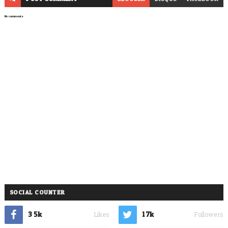
No comments
SOCIAL COUNTER
3.5k
1.7k
Likes
Followers