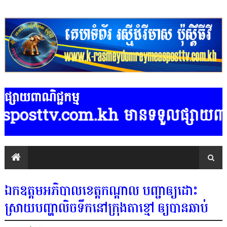
ផ្សាយពាណិជ្ជកម្ម
 មានទទួលផ្សាយពាណិជ្ជកម្មគ្រប់ប្រ
ឯកឧត្តមអភិបាលខេត្តកណ្ដាល បញ្ជាឲ្យដោះ
ស្រាយបញ្ហាលិចទឹកនៅក្រុងតាខ្មៅ ឲ្យបានឆាប់