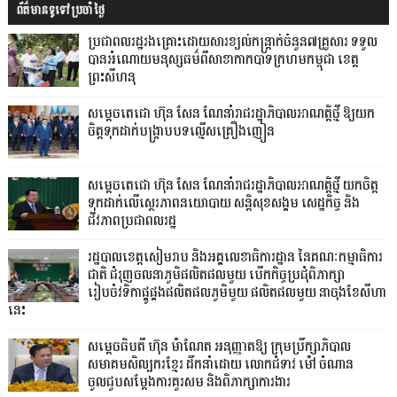
ព័ត៌មានទូទៅប្រចាំថ្ងៃ
ប្រជាពលរដ្ឋរងគ្រោះដោយសារខ្យល់កន្ត្រាក់ចំនួន៧គ្រួសារ ទទួល
បានអំណោយមនុស្សធម៌ពីសាខាកាកបាទក្រហមកម្ពុជា ខេត្ត
ព្រះសីហនុ
សម្តេចតេជោ ហ៊ុន សែន ណែនាំរាជរដ្ឋាភិបាលអាណត្តិថ្មី ឱ្យយក
ចិត្តទុកដាក់បង្ក្រាបបទល្មើសគ្រឿងញៀន
សម្តេចតេជោ ហ៊ុន សែន ណែនាំរាជរដ្ឋាភិបាលអាណត្តិថ្មី យកចិត្ត
ទុកដាក់លើស្ថេរភាពនយោបាយ សន្តិសុខសង្គម សេដ្ឋកិច្ច និង
ជីវភាពប្រជាពលរដ្ឋ
រដ្ឋបាលខេត្តសៀមរាប និងអគ្គលេខាធិការដ្ឋាន នៃគណៈកម្មាធិការ
ជាតិ ជំរុញចលនាភូមិផលិតផលមួយ បើកកិច្ចប្រជុំពិភាក្សា
រៀបចំវទិកាផ្គូផ្គងផលិតផលភូមិមួយ ផលិតផលមួយ នាចុងខែសីហា
នេះ
សម្តេចធិបតី ហ៊ុន ម៉ាណែត អនុញ្ញាតឱ្យ ក្រុមប្រឹក្សាភិបាល
សមាគមសិល្បករខ្មែរ ដឹកនាំដោយ លោកជំទាវ ម៉ៅ ចំណាន
ចូលជួបសម្ដែងការគួរសម និងពិភាក្សាការងារ