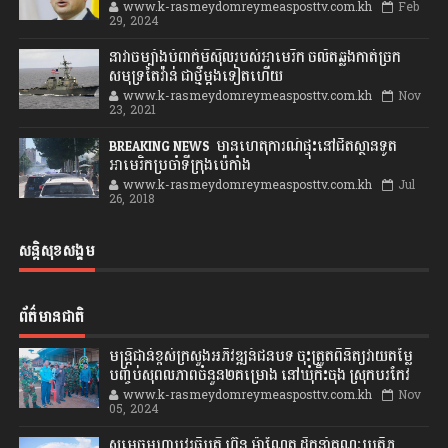
www.k-rasmeydomreymeasposttv.com.kh
Feb
29, 2024
នាវាចម្បាំងបំពាក់មីស៊ីលរបស់អាមេរិក ចល័តឆ្លងកាត់ច្រក
សមុទ្រតៃវ៉ាន់ ជាថ្មីម្តងទៀតហើយ
www.k-rasmeydomreymeasposttv.com.kh
Nov
23, 2021
BREAKING NEWS: មានហេតុការណ៍ផ្ទុះនៅជិតស្ថានទូត
អាមេរិកប្រចាំទីក្រុងប៉េកាំង
www.k-rasmeydomreymeasposttv.com.kh
Jul
26, 2018
សន្តិសុខសង្គម
ព័ត៌មានជាតិ
មន្ត្រីជាន់ខ្ពស់ក្រសួងអភិវឌ្ឍន៍ជនបទ ចុះត្រួតពិនិត្យវាយតម្លៃ
បញ្ចប់សុពលភាពចំនួន២គម្រោង នៅឃុំកិះចុង ស្រុកបរកែវ
www.k-rasmeydomreymeasposttv.com.kh
Nov
05, 2024
សម្តេចមហាបវរធិបតី ហ៊ុន ម៉ាណែត ដឹកនាំគណៈប្រតិភូ