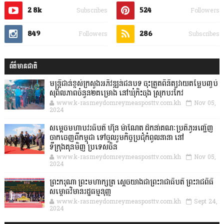
2.8k
524
Subscribes
Followers
849
286
Followers
Subscribes
ព័ត៌មានជាតិ
មន្ត្រីជាន់ខ្ពស់ក្រសួងអភិវឌ្ឍន៍ជនបទ ចុះត្រួតពិនិត្យវាយតម្លៃបញ្ចប់
សុពលភាពចំនួន២គម្រោង នៅឃុំកិះចុង ស្រុកបរកែវ
www.k-rasmeydomreymeasposttv.com.kh
Nov 05,
2024
សម្តេចមហាបវរធិបតី ហ៊ុន ម៉ាណែត ដឹកនាំគណៈប្រតិភូអញ្ជើញ
ចាកចេញពីកម្ពុជា ទៅចូលរួមកិច្ចប្រជុំកំពូលនានា នៅ
ទីក្រុងគុនមិញ ប្រទេសចិន
www.k-rasmeydomreymeasposttv.com.kh
Nov 05,
2024
ព្រះករុណា ព្រះមហាក្សត្រ ស្តេចយាងជាព្រះរាជាធិបតី ព្រះរាជពិធី
សម្ពោធវិមានរដ្ឋធម្មនុញ្ញ
www.k-rasmeydomreymeasposttv.com.kh
Sept 24,
2024