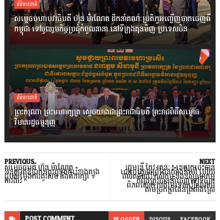
ព័ត៌មានជាតិ
សម្តេចមហាបវរធិបតី ហ៊ុន ម៉ាណែត ដឹកនាំគណៈប្រតិភូអញ្ជើញចាកចេញពី
កម្ពុជា ទៅចូលរួមកិច្ចប្រជុំកំពូលនានា នៅទីក្រុងគុនមិញ ប្រទេសចិន
ព័ត៌មានជាតិ
ព្រះករុណា ព្រះមហាក្សត្រ ស្តេចយាងជាព្រះរាជាធិបតី ព្រះរាជពិធីសម្ពោធ
វិមានរដ្ឋធម្មនុញ្ញ
PREVIOUS
NEXT
សម្តេចធិបតី ហ៊ុន ម៉ាណែត
រដ្ឋមន្ត្រី កែវ រតនៈ៖ ខេត្តក្រចេះបាន
អនុញ្ញាតឱ្យឯកអគ្គរដ្ឋទូតកូរ៉េខាងត្បូង
បោះបង្គោលព្រំដែនយ៉ាងរឹងមាំ ហើយ
ជួបសម្តែងការគួរសម និងពិភាក្សា
ផលិតផលរ៉ែ កសិកម្ម និងឧស្សាហកម្ម
ការងារ
កំពុងត្រូវបាននាំចេញទៅទីផ្សារ
ពិភពលោក កាត់ប្រទេសវៀតណាម
តាមច្រកព្រំដែនត្រពាំងស្រែ
POST
COMMENT
BLOGGER
DISQUS
FACEBOOK