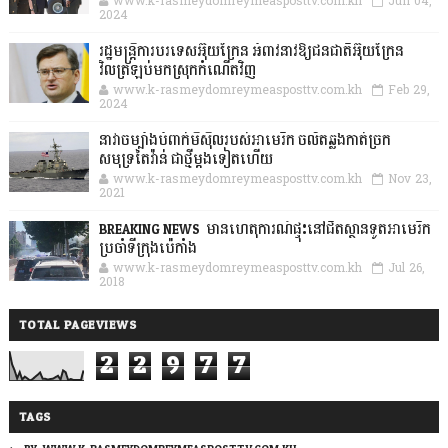
www.k-rasmeydomreymeasposttv.com.kh
Jun 04,
2024
រដ្ឋមន្ត្រីការបរទេសអ៊ុយក្រែន អំពាវនាវឱ្យជនជាតិអ៊ុយក្រែន
វិលត្រឡប់មកស្រុកកំណើតវិញ
www.k-rasmeydomreymeasposttv.com.kh
Feb 29,
2024
នាវាចម្បាំងបំពាក់មីស៊ីលរបស់អាមេរិក ចល័តឆ្លងកាត់ច្រក
សមុទ្រតៃវ៉ាន់ ជាថ្មីម្តងទៀតហើយ
www.k-rasmeydomreymeasposttv.com.kh
Nov 23,
2021
BREAKING NEWS: មានហេតុការណ៍ផ្ទុះនៅជិតស្ថានទូតអាមេរិក
ប្រចាំទីក្រុងប៉េកាំង
www.k-rasmeydomreymeasposttv.com.kh
Jul 26,
2018
TOTAL PAGEVIEWS
2
2
9
7
7
TAGS