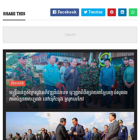
Facebook
Twitter
SHARE THIS
ព័ត៌មានជាតិ
មន្ត្រីជាន់ខ្ពស់ក្រសួងអភិវឌ្ឍន៍ជនបទ ចុះត្រួតពិនិត្យវាយតម្លៃបញ្ចប់សុពល
ភាពចំនួន២គម្រោង នៅឃុំកិះចុង ស្រុកបរកែវ