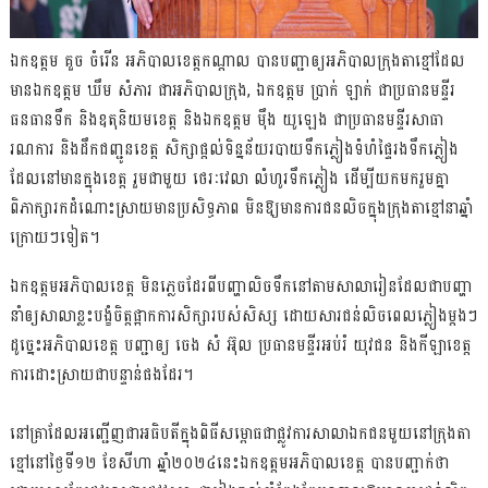
ឯកឧត្តម គួច ចំរើន អភិបាលខេត្តកណ្ដាល បានបញ្ជាឲ្យអភិបាលក្រុងតាខ្មៅដែល
មានឯកឧត្តម ឃឹម សំភារ ជាអភិបាលក្រុង, ឯកឧត្តម ប្រាក់ ឡាក់ ជាប្រធានមន្ទីរ
ធនធានទឹក និងឧតុនិយមខេត្ត និងឯកឧត្តម ម៉ឹង យូឡេង ជាប្រធានមន្ទីរសាធា
រណការ និងដឹកជញ្ជូនខេត្ត សិក្សាផ្តល់ទិន្នន័យរបាយទឹកភ្លៀងទំហំផ្ទៃរងទឹកភ្លៀង
ដែលនៅមានក្នុងខេត្ត រួមជាមួយ ថេរៈវេលា លំហូរទឹកភ្លៀង ដើម្បីយកមករួមគ្នា
ពិភាក្សារកដំណោះស្រាយមានប្រសិទ្ធភាព មិនឱ្យមានការជនលិចក្នុងក្រុងតាខ្មៅនាឆ្នាំ
ក្រោយៗទៀត។
ឯកឧត្តមអភិបាលខេត្ត មិនភ្លេចដែរពីបញ្ហាលិចទឹកនៅតាមសាលារៀនដែលជាបញ្ហា
នាំឲ្យសាលាខ្លះបង្ខំចិត្តផ្អាកការសិក្សារបស់សិស្ស ដោយសារជន់លិចពេលភ្លៀងម្ដងៗ
ដូច្នេះអភិបាលខេត្ត បញ្ជាឲ្យ ចេង សំ អ៊ុល ប្រធានមន្ទីរអប់រំ យុវជន និងកីឡាខេត្ត
ការដោះស្រាយជាបន្ទាន់ផងដែរ។
នៅគ្រាដែលអញ្ជើញជាអធិបតីក្នុងពិធីសម្ពោធជាផ្លូវការសាលាឯកជនមួយនៅក្រុងតា
ខ្មៅនៅថ្ងៃទី១២ ខែសីហា ឆ្នាំ២០២៤នេះឯកឧត្តមអភិបាលខេត្ត បានបញ្ជាក់ថា