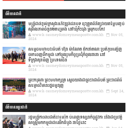
ព័ត៌មានជាតិ
មន្ត្រីជាន់ខ្ពស់ក្រសួងអភិវឌ្ឍន៍ជនបទ ចុះត្រួតពិនិត្យវាយតម្លៃបញ្ចប់
សុពលភាពចំនួន២គម្រោង នៅឃុំកិះចុង ស្រុកបរកែវ
www.k-rasmeydomreymeasposttv.com.kh
Nov 05,
2024
សម្តេចមហាបវរធិបតី ហ៊ុន ម៉ាណែត ដឹកនាំគណៈប្រតិភូអញ្ជើញ
ចាកចេញពីកម្ពុជា ទៅចូលរួមកិច្ចប្រជុំកំពូលនានា នៅ
ទីក្រុងគុនមិញ ប្រទេសចិន
www.k-rasmeydomreymeasposttv.com.kh
Nov 05,
2024
ព្រះករុណា ព្រះមហាក្សត្រ ស្តេចយាងជាព្រះរាជាធិបតី ព្រះរាជពិធី
សម្ពោធវិមានរដ្ឋធម្មនុញ្ញ
www.k-rasmeydomreymeasposttv.com.kh
Sept 24,
2024
ព័ត៌មានអន្តរជាតិ
រដ្ឋមន្រ្តីការពារជាតិអាមេរិក បំពេញទស្សនកិច្ចផ្លូវកា រនិងជាប្រវត្តិ
សាស្រ្តមកកម្ពុជាជាលើកដំបូង នាថ្ងៃនេះ